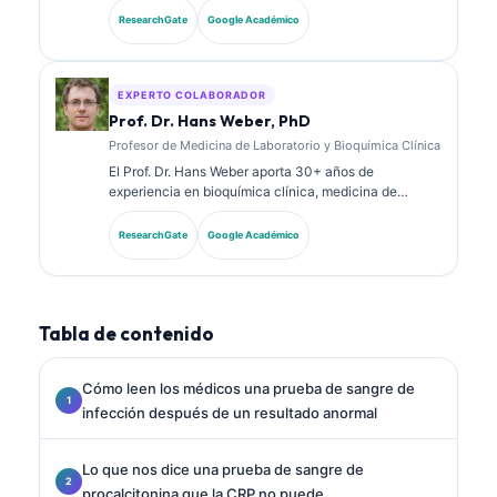
diagnósticos. Tiene certificaciones de especialidad
ResearchGate
Google Académico
en química clínica y ha publicado extensamente
sobre paneles de biomarcadores y análisis de
laboratorio en la práctica clínica.
EXPERTO COLABORADOR
Prof. Dr. Hans Weber, PhD
Profesor de Medicina de Laboratorio y Bioquímica Clínica
El Prof. Dr. Hans Weber aporta 30+ años de
experiencia en bioquímica clínica, medicina de
laboratorio e investigación de biomarcadores. Ex
presidente de la Sociedad Alemana de Química
ResearchGate
Google Académico
Clínica, se especializa en análisis de paneles
diagnósticos, estandarización de biomarcadores y
medicina de laboratorio asistida por IA.
Tabla de contenido
Cómo leen los médicos una prueba de sangre de
infección después de un resultado anormal
Lo que nos dice una prueba de sangre de
procalcitonina que la CRP no puede