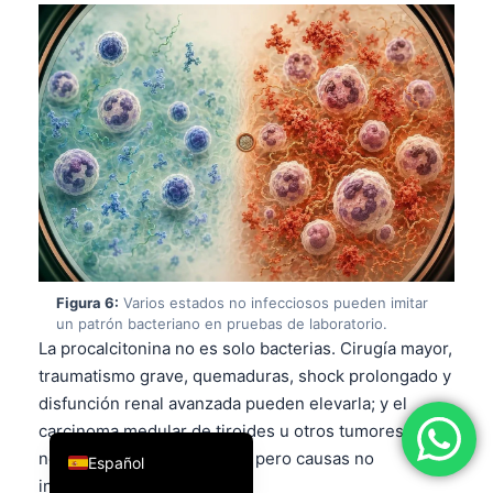
فارسی
简体中文
Română
Türkçe
Ελληνικά
Português
Italiano
עִבְרִית
Figura 6:
Varios estados no infecciosos pueden imitar
Français
un patrón bacteriano en pruebas de laboratorio.
La procalcitonina no es solo bacterias. Cirugía mayor,
العربية
traumatismo grave, quemaduras, shock prolongado y
Deutsch
disfunción renal avanzada pueden elevarla; y el
English
carcinoma medular de tiroides u otros tumores
neuroendocrinos son raros pero causas no
Español
infecciosas clásicas.