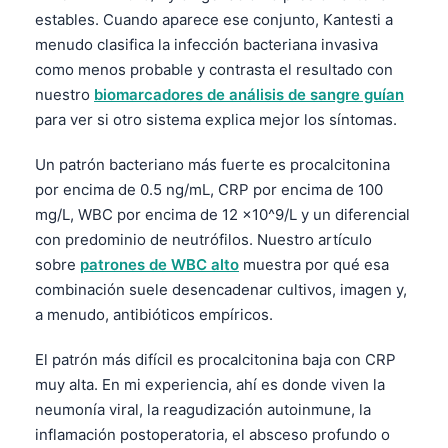
Català
estables. Cuando aparece ese conjunto, Kantesti a
menudo clasifica la infección bacteriana invasiva
O‘zbekcha
como menos probable y contrasta el resultado con
Українська
nuestro
biomarcadores de análisis de sangre guían
አማርኛ
para ver si otro sistema explica mejor los síntomas.
Kiswahili
Un patrón bacteriano más fuerte es procalcitonina
ភាសាខ្មែរ
por encima de 0.5 ng/mL, CRP por encima de 100
ဗမာစာ
mg/L, WBC por encima de 12 x10^9/L y un diferencial
con predominio de neutrófilos. Nuestro artículo
ไทย
sobre
patrones de WBC alto
muestra por qué esa
Tagalog
combinación suele desencadenar cultivos, imagen y,
Tiếng Việt
a menudo, antibióticos empíricos.
Bahasa Melayu
El patrón más difícil es procalcitonina baja con CRP
മലയാളം
muy alta. En mi experiencia, ahí es donde viven la
neumonía viral, la reagudización autoinmune, la
ಕನ್ನಡ
inflamación postoperatoria, el absceso profundo o
ગુજરાતી