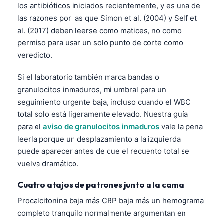
los antibióticos iniciados recientemente, y es una de
தமிழ்
las razones por las que Simon et al. (2004) y Self et
al. (2017) deben leerse como matices, no como
తెలుగు
permiso para usar un solo punto de corte como
मराठी
veredicto.
اردو
Si el laboratorio también marca bandas o
বাংলা
granulocitos inmaduros, mi umbral para un
Shqip
seguimiento urgente baja, incluso cuando el WBC
Magyar
total solo está ligeramente elevado. Nuestra guía
para el
aviso de granulocitos inmaduros
vale la pena
Slovenščina
leerla porque un desplazamiento a la izquierda
한국어
puede aparecer antes de que el recuento total se
Polski
vuelva dramático.
Lietuvių kalba
Cuatro atajos de patrones junto a la cama
Русский
Procalcitonina baja más CRP baja más un hemograma
ქართული
completo tranquilo normalmente argumentan en