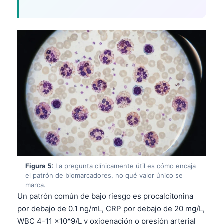
Gàidhlig
Euskara
Македонски јазик
Latviešu valoda
Galego
অসমীয়া
සිංහල
سنڌي
پښتو
Slovenčina
Figura 5:
La pregunta clínicamente útil es cómo encaja
el patrón de biomarcadores, no qué valor único se
Hrvatski
marca.
Un patrón común de bajo riesgo es procalcitonina
Suomi
por debajo de 0.1 ng/mL, CRP por debajo de 20 mg/L,
Қазақ тілі
WBC 4-11 x10^9/L y oxigenación o presión arterial