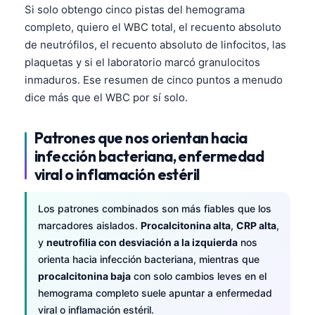
Si solo obtengo cinco pistas del hemograma
Frysk
completo, quiero el WBC total, el recuento absoluto
Esperanto
de neutrófilos, el recuento absoluto de linfocitos, las
Беларуская мова
plaquetas y si el laboratorio marcó granulocitos
inmaduros. Ese resumen de cinco puntos a menudo
Татар теле
dice más que el WBC por sí solo.
Кыргызча
ئۇيغۇرچە
Patrones que nos orientan hacia
infección bacteriana, enfermedad
Cebuano
viral o inflamación estéril
Basa Jawa
ພາສາລາວ
Los patrones combinados son más fiables que los
Монгол
marcadores aislados.
Procalcitonina alta
,
CRP alta
,
y
neutrofilia con desviación a la izquierda
nos
Afrikaans
orienta hacia infección bacteriana, mientras que
العربية المغربية
procalcitonina baja
con solo cambios leves en el
Occitan
hemograma completo suele apuntar a enfermedad
viral o inflamación estéril.