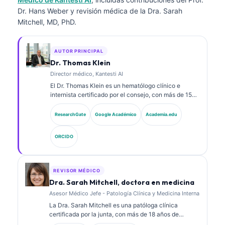
Dr. Hans Weber y revisión médica de la Dra. Sarah
Mitchell, MD, PhD.
AUTOR PRINCIPAL
Dr. Thomas Klein
Director médico, Kantesti AI
El Dr. Thomas Klein es un hematólogo clínico e
internista certificado por el consejo, con más de 15
años de experiencia en medicina de laboratorio y
análisis clínico asistido por IA. Como Director Médico
ResearchGate
Google Académico
Academia.edu
(Chief Medical Officer) en Kantesti AI, proporciona
supervisión clínica sobre la exactitud médica de la
ORCIDO
red neuronal propietaria. El Dr. Klein ha publicado
ampliamente sobre la interpretación de
biomarcadores y los diagnósticos de laboratorio en
temas de medicina de laboratorio.
REVISOR MÉDICO
Dra. Sarah Mitchell, doctora en medicina
Asesor Médico Jefe - Patología Clínica y Medicina Interna
La Dra. Sarah Mitchell es una patóloga clínica
certificada por la junta, con más de 18 años de
experiencia en medicina de laboratorio y análisis