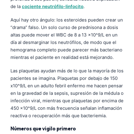
de la
cociente neutrófilo-linfocito
.
Aquí hay otro ángulo: los esteroides pueden crear un
“drama” falso. Un solo curso de prednisona a dosis
altas puede mover el WBC de 8 a 13 x10^9/L en un
día al desmarginar los neutrófilos, de modo que el
hemograma completo puede parecer más bacteriano
mientras el paciente en realidad está mejorando.
Las plaquetas ayudan más de lo que la mayoría de los
pacientes se imagina. Plaquetas por debajo de 150
x10^9/L en un adulto febril enfermo me hacen pensar
en la gravedad de la sepsis, supresión de la médula o
infección viral, mientras que plaquetas por encima de
450 x10^9/L con más frecuencia señalan inflamación
reactiva o recuperación más que bacteriemia.
Norsk bokmål
Números que vigilo primero
Ślōnskŏ gŏdka