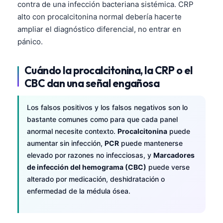
contra de una infección bacteriana sistémica. CRP
Čeština
alto con procalcitonina normal debería hacerte
日本語
ampliar el diagnóstico diferencial, no entrar en
Eesti
pánico.
Azərbaycan dili
Cuándo la procalcitonina, la CRP o el
Bosanski
CBC dan una señal engañosa
Svenska
Српски језик
Los falsos positivos y los falsos negativos son lo
bastante comunes como para que cada panel
Íslenska
anormal necesite contexto.
Procalcitonina
puede
Հայերեն
aumentar sin infección,
PCR
puede mantenerse
Bahasa Indonesia
elevado por razones no infecciosas, y
Marcadores
de infección del hemograma (CBC)
puede verse
हिन्दी
alterado por medicación, deshidratación o
Nederlands
enfermedad de la médula ósea.
Dansk
Български