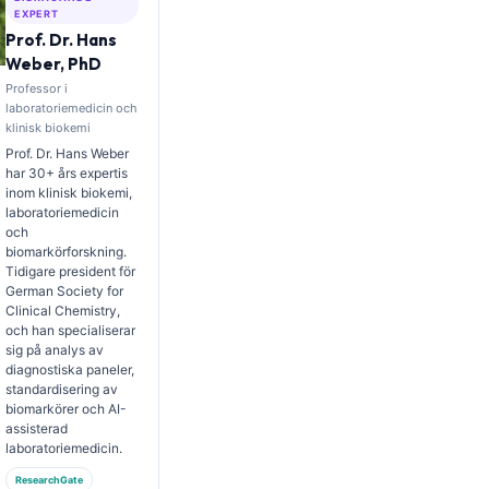
EXPERT
Prof. Dr. Hans
Weber, PhD
Professor i
laboratoriemedicin och
klinisk biokemi
Prof. Dr. Hans Weber
har 30+ års expertis
inom klinisk biokemi,
laboratoriemedicin
och
biomarkörforskning.
Tidigare president för
German Society for
Clinical Chemistry,
och han specialiserar
sig på analys av
diagnostiska paneler,
standardisering av
biomarkörer och AI-
assisterad
laboratoriemedicin.
ResearchGate