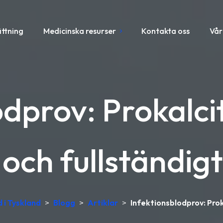
ättning
Medicinska resurser
Kontakta oss
Vår
odprov: Prokalci
ch fullständig
d i Tyskland
>
Blogg
>
Artiklar
>
Infektionsblodprov: Pro