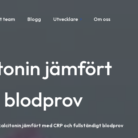
t team
Blogg
Utvecklare
Om oss
tonin jämfört
t blodprov
kalcitonin jämfört med CRP och fullständigt blodprov