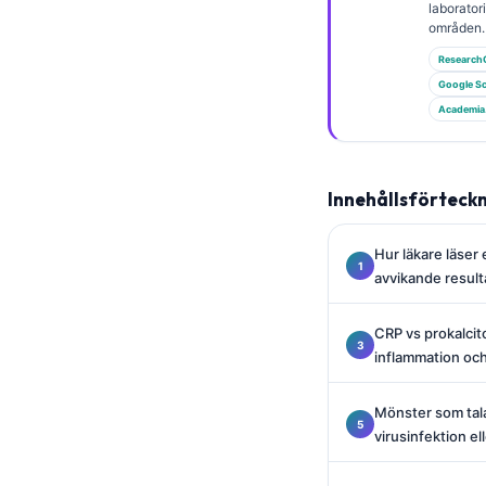
Gàidhlig
laborato
områden.
Euskara
Research
Македонски јазик
Google Sc
Latviešu valoda
Academia
Galego
অসমীয়া
Innehållsförteck
සිංහල
سنڌي
Hur läkare läser 
avvikande result
پښتو
CRP vs prokalcito
inflammation oc
Slovenčina
Hrvatski
Mönster som talar
Suomi
virusinfektion el
Қазақ тілі