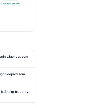
Google Scholar
tonin säger oss som
digt blodprov som
ullständigt blodprov