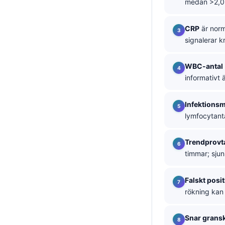
medan >2,0 n
தமிழ்
CRP
är norm
తెలుగు
signalerar k
मराठी
اردو
WBC-antal
informativt 
বাংলা
Shqip
Infektionsm
Magyar
lymfocytant
Slovenščina
Trendprovt
한국어
timmar; sju
Polski
Falskt posit
Lietuvių kalba
rökning kan 
Русский
ქართული
Snar grans