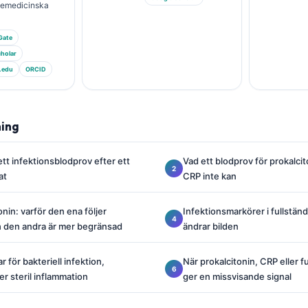
riemedicinska
Gate
holar
.edu
ORCID
ning
ett infektionsblodprov efter ett
Vad ett blodprov för prokalci
at
CRP inte kan
nin: varför den ena följer
Infektionsmarkörer i fullstän
h den andra är mer begränsad
ändrar bilden
 för bakteriell infektion,
När prokalcitonin, CRP eller f
ler steril inflammation
ger en missvisande signal