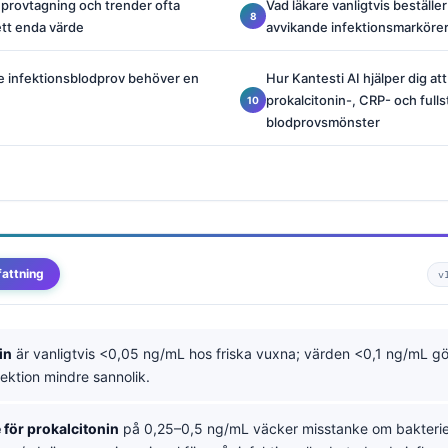
provtagning och trender ofta
Vad läkare vanligtvis beställe
ett enda värde
avvikande infektionsmarköre
e infektionsblodprov behöver en
Hur Kantesti AI hjälper dig att
prokalcitonin-, CRP- och fulls
blodprovsmönster
attning
v
in
är vanligtvis <0,05 ng/mL hos friska vuxna; värden <0,1 ng/mL g
nfektion mindre sannolik.
för prokalcitonin
på 0,25–0,5 ng/mL väcker misstanke om bakterie