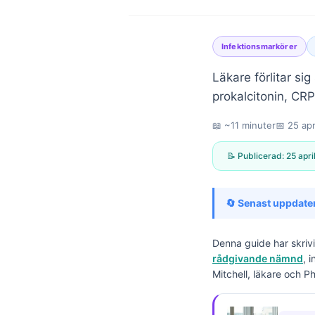
Infektionsmarkörer
Läkare förlitar s
prokalcitonin, CRP 
📖 ~11 minuter
📅
25 apr
📝 Publicerad:
25 apri
🔄 Senast uppdate
Denna guide har skriv
rådgivande nämnd
, 
Mitchell, läkare och P
Norsk bokmål
Ślōnskŏ gŏdka