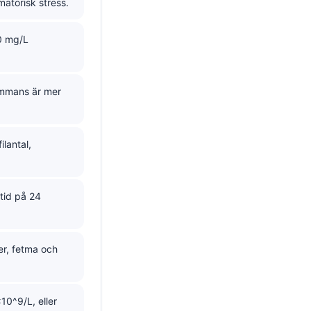
atorisk stress.
00 mg/L
sammans är mer
lantal,
stid på 24
er, fetma och
0^9/L, eller