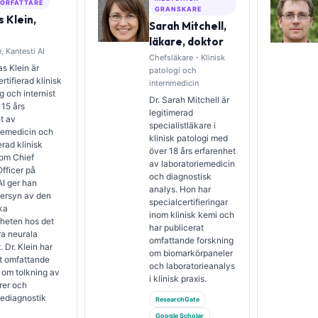
ÖRFATTARE
GRANSKARE
 Klein,
Sarah Mitchell,
läkare, doktor
, Kantesti AI
Chefsläkare - Klinisk
s Klein är
patologi och
rtifierad klinisk
internmedicin
 och internist
Dr. Sarah Mitchell är
15 års
legitimerad
t av
specialistläkare i
iemedicin och
klinisk patologi med
erad klinisk
över 18 års erfarenhet
Som Chief
av laboratoriemedicin
fficer på
och diagnostisk
AI ger han
analys. Hon har
versyn av den
specialcertifieringar
ka
inom klinisk kemi och
heten hos det
har publicerat
ra neurala
omfattande forskning
 Dr. Klein har
om biomarkörpaneler
t omfattande
och laboratorieanalys
 om tolkning av
i klinisk praxis.
rer och
iediagnostik
ResearchGate
Google Scholar