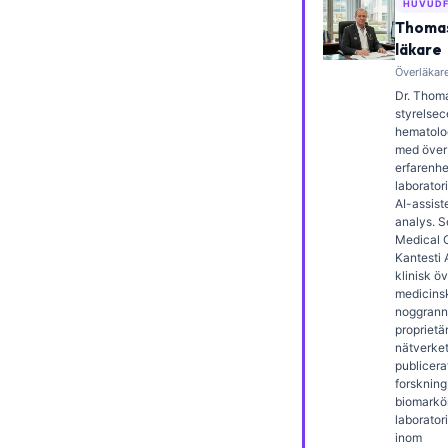
HUVUDF
Frysk
Thomas
läkare
Esperanto
Överläkare
Беларуская мова
Dr. Thoma
styrelsece
Татар теле
hematolog
med över 
Кыргызча
erfarenhe
ئۇيغۇرچە
laborator
AI-assist
Cebuano
analys. 
Medical O
Basa Jawa
Kantesti 
klinisk ö
ພາສາລາວ
medicins
noggrann
Монгол
proprietä
nätverket.
Afrikaans
publicera
العربية المغربية
forskning
biomarkö
Occitan
laborator
inom