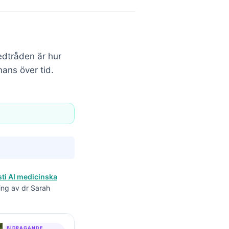
edtråden är hur
mans över tid.
ti AI medicinska
ing av dr Sarah
BIDRAGANDE