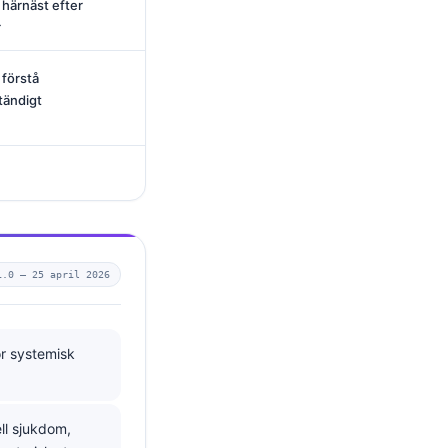
r härnäst efter
r
 förstå
tändigt
1.0 —
25 april 2026
ör systemisk
ll sjukdom,