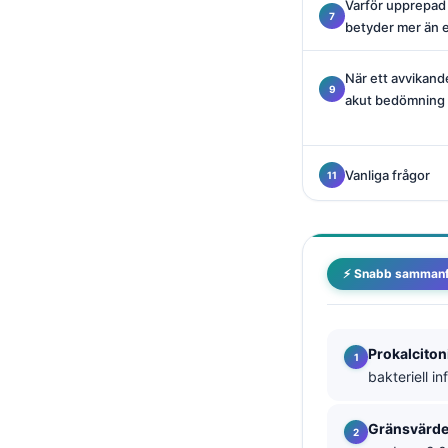
Varför upprepad 
Català
betyder mer än 
O‘zbekcha
När ett avvikand
Українська
akut bedömning
አማርኛ
Kiswahili
Vanliga frågor
ភាសាខ្មែរ
ဗမာစာ
ไทย
⚡ Snabb sammanf
Tagalog
Tiếng Việt
Bahasa Melayu
Prokalciton
bakteriell i
മലയാളം
ಕನ್ನಡ
Gränsvärde 
ગુજરાતી