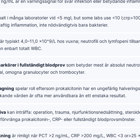
g/mL är en varningssignal för svår infektion eller betydande inflamm
alt i många laboratorier vid <5 mgl, but some labs use <10 l;crp>1
raftig inflammation, inte nödvändigtvis bara bakterier.
är typiskt 4,0–11,0 x10^9/L hos vuxna; neutrofili och lymfopeni till
än enbart totalt WBC.
arkörer i fullständigt blodprov
som betyder mest är absolut neutrofi
al, omogna granulocyter och trombocyter.
agning
spelar roll eftersom prokalcitonin har en ungefärlig halvering
nkande värden är ofta mer användbara än ett enstaka resultat.
iva
kan inträffa: operation, trauma, njurfunktionsnedsättning, steroid
förvränga prokalcitonin-, CRP- eller fullständigt blodprovsmönster.
kning
är rimligt när PCT >2 ng/mL, CRP >200 mg/L, WBC <3 or>25 x1