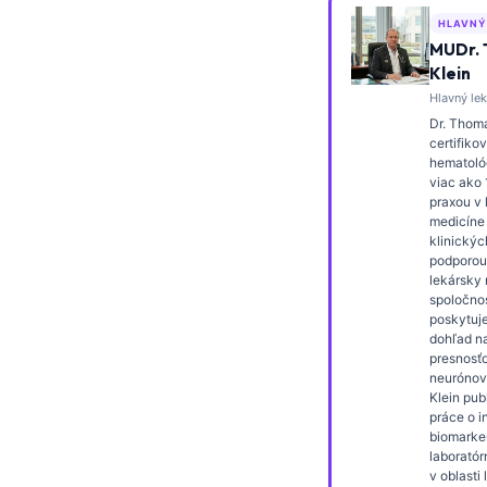
Frysk
HLAVNÝ
MUDr.
Esperanto
Klein
Беларуская мова
Hlavný lek
Dr. Thoma
Татар теле
certifiko
hematológ
Кыргызча
viac ako
ئۇيغۇرچە
praxou v 
medicíne
Cebuano
klinickýc
podporou
Basa Jawa
lekársky r
spoločnos
ພາສາລາວ
poskytuje
dohľad n
Монгол
presnosťo
neurónove
Afrikaans
Klein pub
العربية المغربية
práce o i
biomarke
Occitan
laboratór
v oblasti