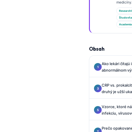
Gàidhlig
medicíny
Euskara
Research
Študovňa
Македонски јазик
Academia
Latviešu valoda
Galego
Obsah
অসমীয়া
සිංහල
Ako lekári čítajú
سنڌي
abnormálnom vý
پښتو
CRP vs. prokalci
druhý je užší uk
Hrvatski
Vzorce, ktoré ná
Suomi
infekciu, vírusov
Қазақ тілі
Català
Prečo opakované