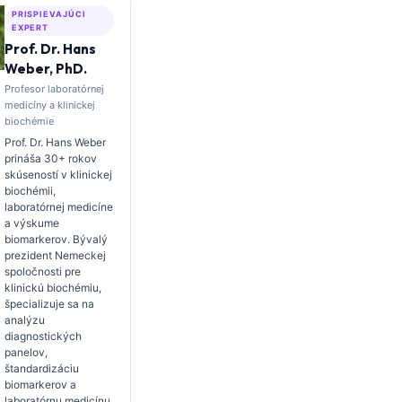
PRISPIEVAJÚCI
EXPERT
Prof. Dr. Hans
Weber, PhD.
Profesor laboratórnej
medicíny a klinickej
biochémie
Prof. Dr. Hans Weber
prináša 30+ rokov
skúseností v klinickej
biochémii,
laboratórnej medicíne
a výskume
biomarkerov. Bývalý
prezident Nemeckej
spoločnosti pre
klinickú biochémiu,
špecializuje sa na
analýzu
diagnostických
panelov,
štandardizáciu
biomarkerov a
laboratórnu medicínu