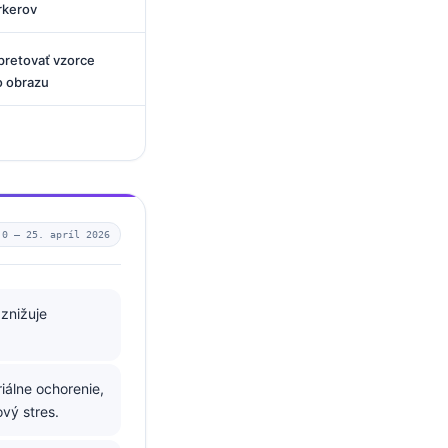
rkerov
pretovať vzorce
o obrazu
.0 —
25. apríl 2026
znižuje
iálne ochorenie,
vý stres.