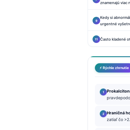
znamenajú viac n
O‘zbekcha
Українська
Kedy si abnormál
አማርኛ
urgentné vyšetr
Kiswahili
Často kladené o
ភាសាខ្មែរ
ဗမာစာ
ไทย
⚡ Rýchle zhrnutie
Tagalog
Tiếng Việt
Bahasa Melayu
Prokalciton
pravdepodob
മലയാളം
ಕನ್ನಡ
Hraničná h
ગુજરાતી
zatiaľ čo >2
தமிழ்