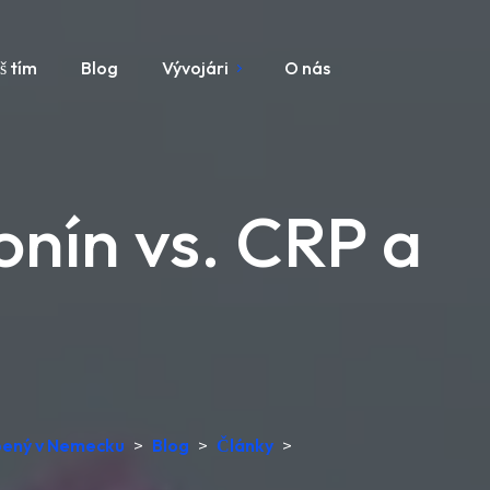
š tím
Blog
Vývojári
O nás
onín vs. CRP a
obený v Nemecku
>
Blog
>
Články
>