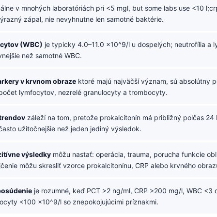
álne v mnohých laboratóriách pri <5 mgl, but some labs use <10 l;c
výrazný zápal, nie nevyhnutne len samotné baktérie.
ocytov (WBC)
je typicky 4.0–11.0 ×10^9/l u dospelých; neutrofília a 
ívnejšie než samotné WBC.
arkery v krvnom obraze
ktoré majú najväčší význam, sú absolútny 
 počet lymfocytov, nezrelé granulocyty a trombocyty.
 trendov
záleží na tom, pretože prokalcitonín má približný polčas 24 
asto užitočnejšie než jeden jediný výsledok.
itívne výsledky
môžu nastať: operácia, trauma, porucha funkcie obli
jčenie môžu skresliť vzorce prokalcitonínu, CRP alebo krvného obraz
posúdenie
je rozumné, keď PCT >2 ng/ml, CRP >200 mg/l, WBC <3 o
ocyty <100 ×10^9/l so znepokojujúcimi príznakmi.