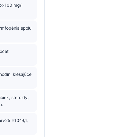
rp>100 mg/l
lymfopénia spolu
počet
hodín; klesajúce
čiek, steroidy,
u.
r>25 ×10^9/l,