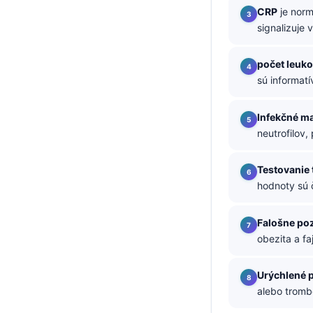
CRP
je norm
తెలుగు
signalizuje 
मराठी
počet leuk
اردو
sú informat
বাংলা
Shqip
Infekčné m
neutrofilov,
Magyar
Slovenščina
Testovanie
한국어
hodnoty sú č
Polski
Falošne poz
Lietuvių kalba
obezita a fa
Русский
ქართული
Urýchlené 
alebo tromb
Čeština