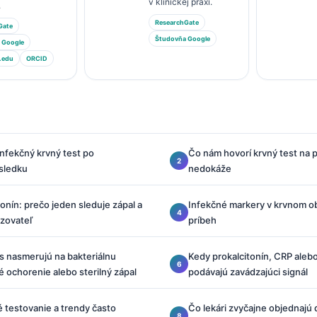
v klinickej praxi.
.
ResearchGate
Gate
Študovňa Google
 Google
.edu
ORCID
 infekčný krvný test po
Čo nám hovorí krvný test na p
sledku
nedokáže
tonín: prečo jeden sleduje zápal a
Infekčné markery v krvnom o
azovateľ
príbeh
s nasmerujú na bakteriálnu
Kedy prokalcitonín, CRP aleb
é ochorenie alebo sterilný zápal
podávajú zavádzajúci signál
 testovanie a trendy často
Čo lekári zvyčajne objednajú 