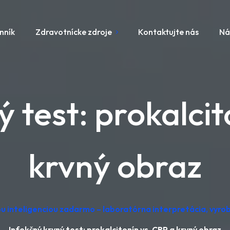
nník
Zdravotnícke zdroje
Kontaktujte nás
Ná
ý test: prokalcit
krvný obraz
u inteligenciou zadarmo – laboratórna interpretácia, vyr
Infekčný krvný test: prokalcitonín vs. CRP a krvný obraz