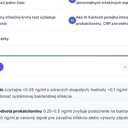
ež jedno číslo
abnormálnych infekčných ma
ny infekčný krvný test vyžaduje
Ako AI Kantesti pomáha inter
enie
prokalcitonínu, CRP a krvnéh
tázky
v1
ín
zvyčajne <0.05 ng/ml u zdravých dospelých; hodnoty <0.1 ng/ml 
nosť systémovej bakteriálnej infekcie.
odnota prokalcitonínu
0.25–0.5 ng/ml zvyšuje podozrenie na bakter
.0 ng/ml je varovný signál pre závažnú infekciu alebo výrazný zápalo