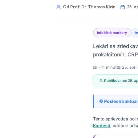
Od Prof. Dr. Thomas Klein
25. a
Infekčné markery
I
Lekári sa zriedkav
prokalcitonín, CR
📖 ~11 minút
📅
25. aprí
📝 Publikované:
25. a
🔄 Posledná aktual
Tento sprievodca bol
Norsk bokmål
Kantesti
, vrátane prí
Ślōnskŏ gŏdka