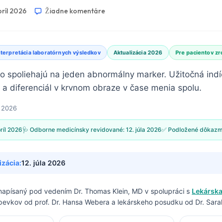
príl 2026
Žiadne komentáre
nterpretácia laboratórnych výsledkov
Aktualizácia 2026
Pre pacientov z
o spoliehajú na jeden abnormálny marker. Užitočná indíc
P a diferenciál v krvnom obraze v čase menia spolu.
l 2026
príl 2026
🩺 Odborne medicínsky revidované:
12. júla 2026
✅ Podložené dôkazm
izácia:
12. júla 2026
 napísaný pod vedením
Dr. Thomas Klein, MD
v spolupráci s
Lekárska
spevkov od prof. Dr. Hansa Webera a lekárskeho posudku od Dr. Sarah