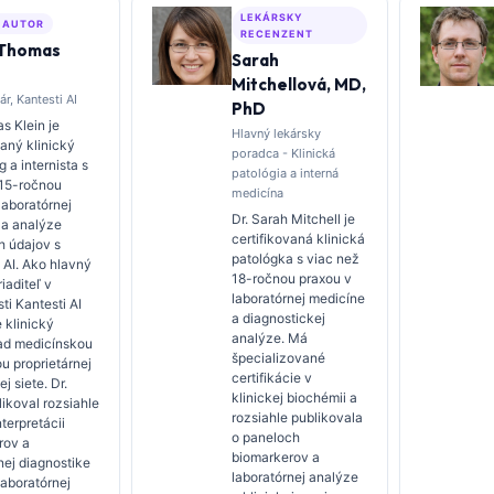
LEKÁRSKY
 AUTOR
RECENZENT
 Thomas
Sarah
Mitchellová, MD,
ár, Kantesti AI
PhD
s Klein je
Hlavný lekársky
vaný klinický
poradca - Klinická
 a internista s
patológia a interná
 15-ročnou
medicína
laboratórnej
Dr. Sarah Mitchell je
 a analýze
certifikovaná klinická
h údajov s
patológka s viac než
 AI. Ako hlavný
18-ročnou praxou v
iaditeľ v
laboratórnej medicíne
ti Kantesti AI
a diagnostickej
 klinický
analýze. Má
ad medicínskou
špecializované
u proprietárnej
certifikácie v
j siete. Dr.
klinickej biochémii a
likoval rozsiahle
rozsiahle publikovala
nterpretácii
o paneloch
rov a
biomarkerov a
nej diagnostike
laboratórnej analýze
 laboratórnej