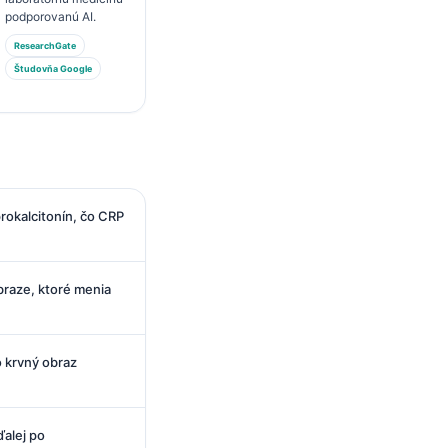
podporovanú AI.
ResearchGate
Študovňa Google
rokalcitonín, čo CRP
braze, ktoré menia
o krvný obraz
ďalej po