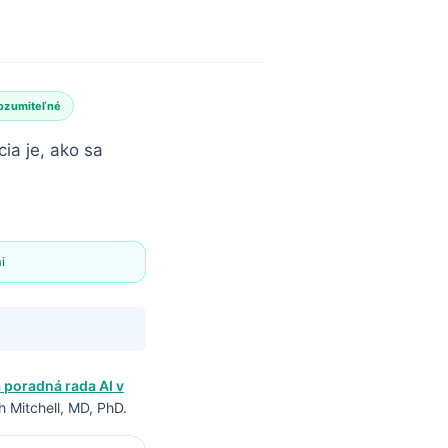
rozumiteľné
ia je, ako sa
i
 poradná rada AI v
 Mitchell, MD, PhD.