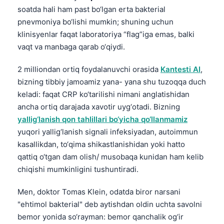
soatda hali ham past bo‘lgan erta bakterial
pnevmoniya bo‘lishi mumkin; shuning uchun
klinisyenlar faqat laboratoriya “flag”iga emas, balki
vaqt va manbaga qarab o‘qiydi.
2 milliondan ortiq foydalanuvchi orasida
Kantesti AI
,
bizning tibbiy jamoamiz yana- yana shu tuzoqqa duch
keladi: faqat CRP ko‘tarilishi nimani anglatishidan
ancha ortiq darajada xavotir uyg‘otadi. Bizning
yallig‘lanish qon tahlillari bo‘yicha qo‘llanmamiz
yuqori yallig‘lanish signali infeksiyadan, autoimmun
kasallikdan, to‘qima shikastlanishidan yoki hatto
qattiq o‘tgan dam olish/ musobaqa kunidan ham kelib
chiqishi mumkinligini tushuntiradi.
Men, doktor Tomas Klein, odatda biror narsani
"ehtimol bakterial" deb aytishdan oldin uchta savolni
bemor yonida so‘rayman: bemor qanchalik og‘ir