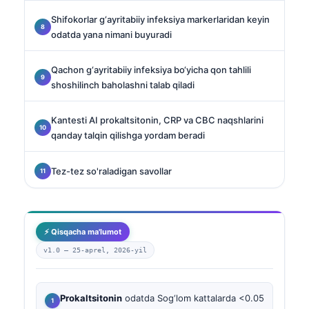
Shifokorlar g‘ayritabiiy infeksiya markerlaridan keyin
odatda yana nimani buyuradi
Qachon g‘ayritabiiy infeksiya bo‘yicha qon tahlili
shoshilinch baholashni talab qiladi
Kantesti AI prokaltsitonin, CRP va CBC naqshlarini
qanday talqin qilishga yordam beradi
Tez-tez so'raladigan savollar
⚡ Qisqacha ma'lumot
v1.0 —
25-aprel, 2026-yil
Prokaltsitonin
odatda Sog‘lom kattalarda <0.05