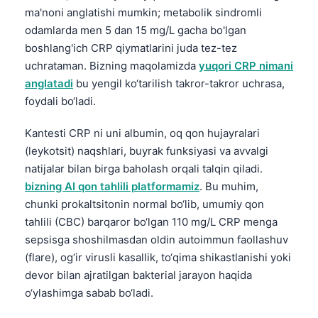
ma'noni anglatishi mumkin; metabolik sindromli
odamlarda men 5 dan 15 mg/L gacha bo'lgan
boshlang'ich CRP qiymatlarini juda tez-tez
uchrataman. Bizning maqolamizda
yuqori CRP nimani
anglatadi
bu yengil ko‘tarilish takror-takror uchrasa,
foydali bo‘ladi.
Kantesti CRP ni uni albumin, oq qon hujayralari
(leykotsit) naqshlari, buyrak funksiyasi va avvalgi
natijalar bilan birga baholash orqali talqin qiladi.
bizning AI qon tahlili platformamiz
. Bu muhim,
chunki prokaltsitonin normal bo‘lib, umumiy qon
tahlili (CBC) barqaror bo‘lgan 110 mg/L CRP menga
sepsisga shoshilmasdan oldin autoimmun faollashuv
(flare), og‘ir virusli kasallik, to‘qima shikastlanishi yoki
devor bilan ajratilgan bakterial jarayon haqida
o‘ylashimga sabab bo‘ladi.