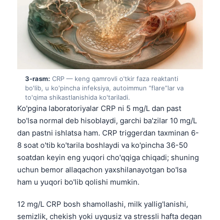
3-rasm:
CRP — keng qamrovli o'tkir faza reaktanti
bo'lib, u ko'pincha infeksiya, autoimmun “flare”lar va
to'qima shikastlanishida ko'tariladi.
Ko'pgina laboratoriyalar CRP ni 5 mg/L dan past
bo'lsa normal deb hisoblaydi, garchi ba'zilar 10 mg/L
dan pastni ishlatsa ham. CRP triggerdan taxminan 6-
8 soat o'tib ko'tarila boshlaydi va ko'pincha 36-50
soatdan keyin eng yuqori cho'qqiga chiqadi; shuning
uchun bemor allaqachon yaxshilanayotgan bo'lsa
ham u yuqori bo'lib qolishi mumkin.
12 mg/L CRP bosh shamollashi, milk yallig'lanishi,
semizlik, chekish yoki uyqusiz va stressli hafta degan