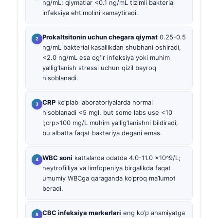
ng/mL; qiymatlar <0.1 ng/mL tizimli bakterial
infeksiya ehtimolini kamaytiradi.
Prokaltsitonin uchun chegara qiymat
0.25-0.5
ng/mL bakterial kasallikdan shubhani oshiradi,
<2.0 ng/mL esa og‘ir infeksiya yoki muhim
yallig‘lanish stressi uchun qizil bayroq
hisoblanadi.
CRP
ko‘plab laboratoriyalarda normal
hisoblanadi <5 mgl, but some labs use <10
l;crp>100 mg/L muhim yallig‘lanishni bildiradi,
bu albatta faqat bakteriya degani emas.
WBC soni
kattalarda odatda 4.0-11.0 x10^9/L;
neytrofilliya va limfopeniya birgalikda faqat
umumiy WBCga qaraganda ko‘proq ma’lumot
beradi.
CBC infeksiya markerlari
eng ko‘p ahamiyatga