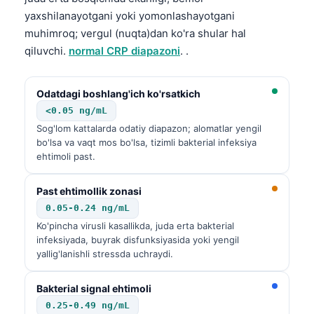
yaxshilanayotgani yoki yomonlashayotgani
muhimroq; vergul (nuqta)dan ko'ra shular hal
qiluvchi.
normal CRP diapazoni
. .
Odatdagi boshlang'ich ko'rsatkich
<0.05 ng/mL
Sog'lom kattalarda odatiy diapazon; alomatlar yengil
bo'lsa va vaqt mos bo'lsa, tizimli bakterial infeksiya
ehtimoli past.
Past ehtimollik zonasi
0.05-0.24 ng/mL
Ko'pincha virusli kasallikda, juda erta bakterial
infeksiyada, buyrak disfunksiyasida yoki yengil
yallig'lanishli stressda uchraydi.
Bakterial signal ehtimoli
0.25-0.49 ng/mL