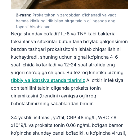
2-rasm:
Prokaltsitonin zardobdan o‘lchanadi va vaqt
hamda klinik og‘irlik bilan birga talqin qilinganda eng
foydali hisoblanadi.
Nega shunday bo‘ladi? IL-6 va TNF kabi bakterial
toksinlar va sitokinlar butun tana bo‘ylab qalqonsimon
bezdan tashqari prokaltsitonin ishlab chiqarilishini
kuchaytiradi, shuning uchun signal ko‘pincha 4-6
soat ichida ko‘tariladi va 12-24 soat atrofida eng
yuqori cho‘qqiga chiqadi. Bu tezroq kinetika bizning
tibbiy validatsiya standartlarimiz
AI o‘tkir infeksiya
qon tahlilini talqin qilganda prokaltsitonin
dinamikasini (trendini) ayniqsa og‘irroq
baholashimizning sabablaridan biridir.
34 yoshli, isitmasi, yo‘tal, CRP 48 mg/L, WBC 7.8
x10^9/L va prokaltsitonin 0.06 ng/mL bo‘lgan bemor
ko‘pincha shunday panel bo‘ladiki, u ko‘pincha virusli,