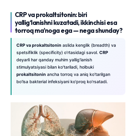
CRP va prokaltsitonin: biri
yallig‘lanishni kuzatadi, ikkinchisi esa
torroq ma’noga ega — nega shunday?
CRP va prokaltsitonin
aslida kenglik (breadth) va
spetsifiklik (specificity) o'rtasidagi savol.
CRP
deyarli har qanday muhim yallig'lanish
stimulyatsiyasi bilan ko'tariladi, holbuki
prokaltsitonin
ancha torroq va aniq ko'tarilgan
bo'lsa bakterial infeksiyani ko'proq ko'rsatadi.