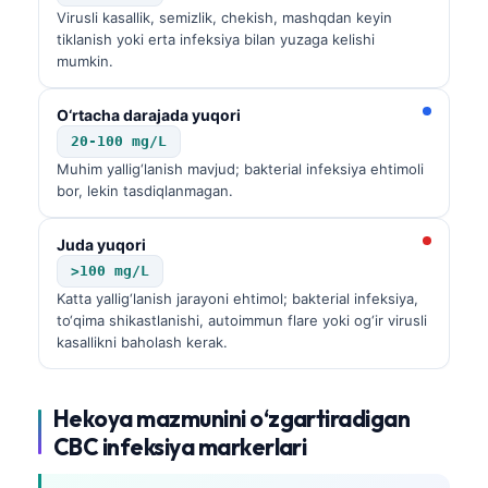
Virusli kasallik, semizlik, chekish, mashqdan keyin
tiklanish yoki erta infeksiya bilan yuzaga kelishi
mumkin.
O‘rtacha darajada yuqori
20-100 mg/L
Muhim yallig‘lanish mavjud; bakterial infeksiya ehtimoli
bor, lekin tasdiqlanmagan.
Juda yuqori
>100 mg/L
Katta yallig‘lanish jarayoni ehtimol; bakterial infeksiya,
to‘qima shikastlanishi, autoimmun flare yoki og‘ir virusli
kasallikni baholash kerak.
Hekoya mazmunini o‘zgartiradigan
CBC infeksiya markerlari