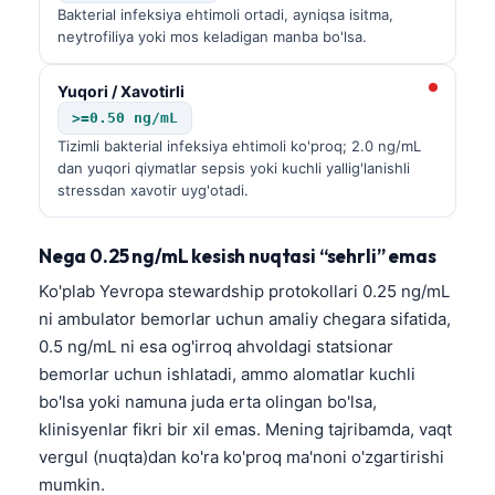
Bakterial infeksiya ehtimoli ortadi, ayniqsa isitma,
neytrofiliya yoki mos keladigan manba bo'lsa.
Yuqori / Xavotirli
>=0.50 ng/mL
Tizimli bakterial infeksiya ehtimoli ko'proq; 2.0 ng/mL
dan yuqori qiymatlar sepsis yoki kuchli yallig'lanishli
stressdan xavotir uyg'otadi.
Nega 0.25 ng/mL kesish nuqtasi “sehrli” emas
Ko'plab Yevropa stewardship protokollari 0.25 ng/mL
ni ambulator bemorlar uchun amaliy chegara sifatida,
0.5 ng/mL ni esa og'irroq ahvoldagi statsionar
bemorlar uchun ishlatadi, ammo alomatlar kuchli
bo'lsa yoki namuna juda erta olingan bo'lsa,
klinisyenlar fikri bir xil emas. Mening tajribamda, vaqt
vergul (nuqta)dan ko'ra ko'proq ma'noni o'zgartirishi
mumkin.