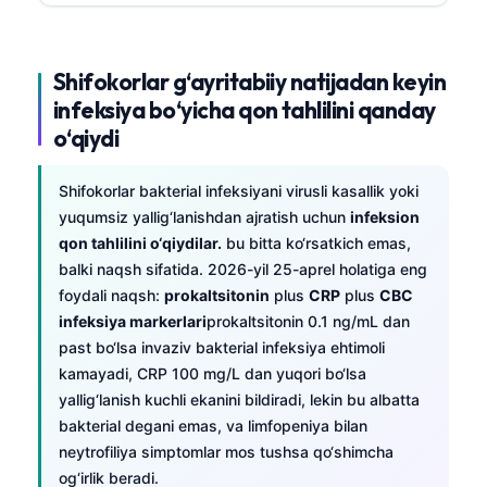
Shifokorlar g‘ayritabiiy natijadan keyin
infeksiya bo‘yicha qon tahlilini qanday
o‘qiydi
Shifokorlar bakterial infeksiyani virusli kasallik yoki
yuqumsiz yallig‘lanishdan ajratish uchun
infeksion
qon tahlilini o‘qiydilar.
bu bitta ko‘rsatkich emas,
balki naqsh sifatida. 2026-yil 25-aprel holatiga eng
foydali naqsh:
prokaltsitonin
plus
CRP
plus
CBC
infeksiya markerlari
prokaltsitonin 0.1 ng/mL dan
past bo‘lsa invaziv bakterial infeksiya ehtimoli
kamayadi, CRP 100 mg/L dan yuqori bo‘lsa
yallig‘lanish kuchli ekanini bildiradi, lekin bu albatta
bakterial degani emas, va limfopeniya bilan
neytrofiliya simptomlar mos tushsa qo‘shimcha
og‘irlik beradi.