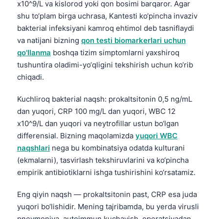
x10^9/L va kislorod yoki qon bosimi barqaror. Agar
Català
shu to‘plam birga uchrasa, Kantesti ko‘pincha invaziv
Українська
bakterial infeksiyani kamroq ehtimol deb tasniflaydi
አማርኛ
va natijani bizning
qon testi biomarkerlari uchun
qo'llanma
boshqa tizim simptomlarni yaxshiroq
Kiswahili
tushuntira oladimi-yo‘qligini tekshirish uchun ko‘rib
ភាសាខ្មែរ
chiqadi.
ဗမာစာ
Kuchliroq bakterial naqsh: prokaltsitonin 0,5 ng/mL
ไทย
dan yuqori, CRP 100 mg/L dan yuqori, WBC 12
Tagalog
x10^9/L dan yuqori va neytrofillar ustun bo‘lgan
differensial. Bizning maqolamizda
yuqori WBC
Tiếng Việt
naqshlari
nega bu kombinatsiya odatda kulturani
Bahasa Melayu
(ekmalarni), tasvirlash tekshiruvlarini va ko‘pincha
മലയാളം
empirik antibiotiklarni ishga tushirishini ko‘rsatamiz.
ಕನ್ನಡ
Eng qiyin naqsh — prokaltsitonin past, CRP esa juda
ગુજરાતી
yuqori bo‘lishidir. Mening tajribamda, bu yerda virusli
தமிழ்
pnevmoniya, autoimmun kuchayish, operatsiyadan