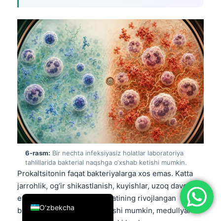
简体中文
Română
Türkçe
Ελληνικά
Português
Español
Italiano
עִבְרִית
Français
6-rasm:
Bir nechta infeksiyasiz holatlar laboratoriya
العربية
tahlillarida bakterial naqshga o‘xshab ketishi mumkin.
Prokaltsitonin faqat bakteriyalarga xos emas. Katta
Deutsch
jarrohlik, og‘ir shikastlanish, kuyishlar, uzoq davom
English
etgan shok va buyrak faoliyatining rivojlangan
O‘zbekcha
buzilishi barchasi uni oshirishi mumkin, medullyar