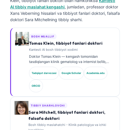
Klein, tibbiyot fanlari doktori
bilan hamkorlikda
Kantesti
AI tibbiy maslahat kengashi
, jumladan, professor doktor
Xans Veberning hissalari va tibbiyot fanlari doktori, falsafa
doktori Sara Mitchellning tibbiy sharhi.
BOSH MUALLIF
Tomas Klein, tibbiyot fanlari doktori
Kantesti AI bosh tibbiyot xodimi
Doktor Tomas Klein — kengash tomonidan
tasdiqlangan klinik gematolog va internist bo‘lib,
laboratoriya tibbiyoti va AI yordamida klinik tahlil
sohasida 15 yildan ortiq tajribaga ega. Kantesti AI
Tadqiqot darvozasi
Google Scholar
Academia.edu
kompaniyasida Bosh tibbiy xodim sifatida u xususiy
neyron tarmoqning tibbiy aniqligi bo‘yicha klinik
ORCID
nazoratni ta’minlaydi. Doktor Klein biomarkerlar
talqini va laboratoriya diagnostikasi bo‘yicha
laboratoriya tibbiyoti mavzularida keng ko‘lamli ilmiy
ishlar e’lon qilgan.
TIBBIY SHARHLOVCHI
Sara Mitchell, tibbiyot fanlari doktori,
falsafa doktori
Bosh tibbiy maslahatchi - Klinik patologiya va ichki
kasalliklar