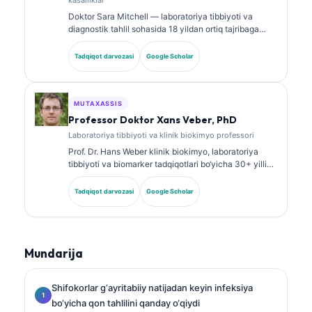
Doktor Sara Mitchell — laboratoriya tibbiyoti va
diagnostik tahlil sohasida 18 yildan ortiq tajribaga
ega, kengash tomonidan tasdiqlangan klinik patolog.
U klinik biokimyo bo‘yicha ixtisoslashtirilgan
Tadqiqot darvozasi
Google Scholar
sertifikatlarga ega va klinik amaliyotda biomarker
panellari hamda laboratoriya tahlili bo‘yicha keng
ko‘lamli ishlar e’lon qilgan.
MUTAXASSIS
Professor Doktor Xans Veber, PhD
Laboratoriya tibbiyoti va klinik biokimyo professori
Prof. Dr. Hans Weber klinik biokimyo, laboratoriya
tibbiyoti va biomarker tadqiqotlari bo‘yicha 30+ yillik
tajribaga ega. Germaniya Klinik biokimyo jamiyatining
sobiq prezidenti bo‘lib, u diagnostik panellar tahlili,
Tadqiqot darvozasi
Google Scholar
biomarkerlarni standartlashtirish va AI yordamidagi
laboratoriya tibbiyoti yo‘nalishlariga ixtisoslashgan.
Mundarija
Shifokorlar g‘ayritabiiy natijadan keyin infeksiya
bo‘yicha qon tahlilini qanday o‘qiydi