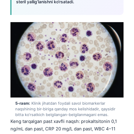
Gàidhlig
steril yallig‘lanishni ko‘rsatadi.
Euskara
Македонски јазик
Latviešu valoda
Galego
অসমীয়া
සිංහල
سنڌي
پښتو
Slovenčina
5-rasm:
Klinik jihatdan foydali savol biomarkerlar
Hrvatski
naqshining bir-biriga qanday mos kelishidadir, qaysidir
bitta ko‘rsatkich belgilangan-belgilanmagani emas.
Suomi
Keng tarqalgan past xavfli naqsh: prokaltsitonin 0,1
ng/mL dan past, CRP 20 mg/L dan past, WBC 4–11
Қазақ тілі