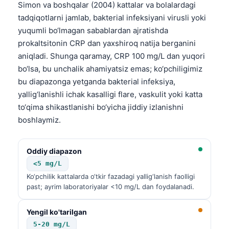
Simon va boshqalar (2004) kattalar va bolalardagi
tadqiqotlarni jamlab, bakterial infeksiyani virusli yoki
yuqumli bo‘lmagan sabablardan ajratishda
prokaltsitonin CRP dan yaxshiroq natija berganini
aniqladi. Shunga qaramay, CRP 100 mg/L dan yuqori
bo‘lsa, bu unchalik ahamiyatsiz emas; ko‘pchiligimiz
bu diapazonga yetganda bakterial infeksiya,
yallig‘lanishli ichak kasalligi flare, vaskulit yoki katta
to‘qima shikastlanishi bo‘yicha jiddiy izlanishni
boshlaymiz.
Oddiy diapazon
<5 mg/L
Ko‘pchilik kattalarda o‘tkir fazadagi yallig‘lanish faolligi
past; ayrim laboratoriyalar <10 mg/L dan foydalanadi.
Yengil ko'tarilgan
5-20 mg/L