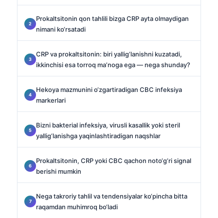
Prokaltsitonin qon tahlili bizga CRP ayta olmaydigan
nimani ko‘rsatadi
CRP va prokaltsitonin: biri yallig‘lanishni kuzatadi,
ikkinchisi esa torroq ma’noga ega — nega shunday?
Hekoya mazmunini o‘zgartiradigan CBC infeksiya
markerlari
Bizni bakterial infeksiya, virusli kasallik yoki steril
yallig‘lanishga yaqinlashtiradigan naqshlar
Prokaltsitonin, CRP yoki CBC qachon noto‘g‘ri signal
berishi mumkin
Nega takroriy tahlil va tendensiyalar ko‘pincha bitta
raqamdan muhimroq bo‘ladi