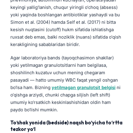
keyingi yallig‘lanish, chuqur yiringli o‘choq (absess)
తెలుగు
yoki yaqinda boshlangan antibiotiklar yashaydi va bu
मराठी
Simon et al. (2004) hamda Self et al. (2017) ni bitta
اردو
kesish nuqtasini (cutoff) hukm sifatida ishlatishga
ruxsat deb emas, balki noziklik (nuans) sifatida o‘qish
বাংলা
kerakligining sabablaridan biridir.
Shqip
Agar laboratoriya bands (tayoqchasimon shakllar)
Magyar
yoki yetilmagan granulotsitlarni ham belgilasa,
Slovenščina
shoshilinch kuzatuv uchun mening chegaram
한국어
pasayadi — hatto umumiy WBC faqat yengil oshgan
Polski
bo‘lsa ham. Bizning
yetilmagan granulotsit belgisi
ni
o‘qishga arziydi, chunki chapga siljish (left shift)
Lietuvių kalba
umumiy ko‘rsatkich keskinlashishidan oldin ham
Русский
paydo bo‘lishi mumkin.
ქართული
To‘shak yonida (bedside) naqsh bo‘yicha to‘rtta
Čeština
tezkor yo‘l