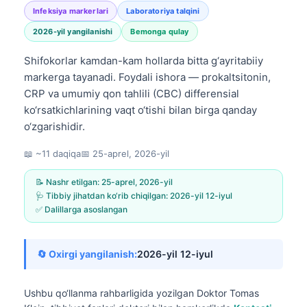
Infeksiya markerlari
Laboratoriya talqini
2026-yil yangilanishi
Bemonga qulay
Shifokorlar kamdan-kam hollarda bitta g‘ayritabiiy
markerga tayanadi. Foydali ishora — prokaltsitonin,
CRP va umumiy qon tahlili (CBC) differensial
ko‘rsatkichlarining vaqt o‘tishi bilan birga qanday
o‘zgarishidir.
📖 ~11 daqiqa
📅
25-aprel, 2026-yil
📝 Nashr etilgan:
25-aprel, 2026-yil
🩺 Tibbiy jihatdan ko‘rib chiqilgan:
2026-yil 12-iyul
✅ Dalillarga asoslangan
🔄 Oxirgi yangilanish:
2026-yil 12-iyul
Ushbu qo‘llanma rahbarligida yozilgan
Doktor Tomas