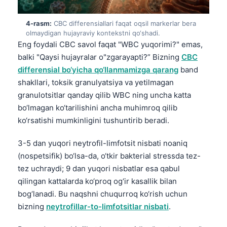
4-rasm:
CBC differensiallari faqat oqsil markerlar bera
olmaydigan hujayraviy kontekstni qo‘shadi.
Eng foydali CBC savol faqat "WBC yuqorimi?" emas,
balki "Qaysi hujayralar o"zgarayapti?” Bizning
CBC
differensial bo‘yicha qo‘llanmamizga qarang
band
shakllari, toksik granulyatsiya va yetilmagan
granulotsitlar qanday qilib WBC ning uncha katta
bo‘lmagan ko‘tarilishini ancha muhimroq qilib
ko‘rsatishi mumkinligini tushuntirib beradi.
3-5 dan yuqori neytrofil-limfotsit nisbati noaniq
(nospetsifik) bo‘lsa-da, o‘tkir bakterial stressda tez-
tez uchraydi; 9 dan yuqori nisbatlar esa qabul
qilingan kattalarda ko‘proq og‘ir kasallik bilan
bog‘lanadi. Bu naqshni chuqurroq ko‘rish uchun
bizning
neytrofillar-to-limfotsitlar nisbati
.