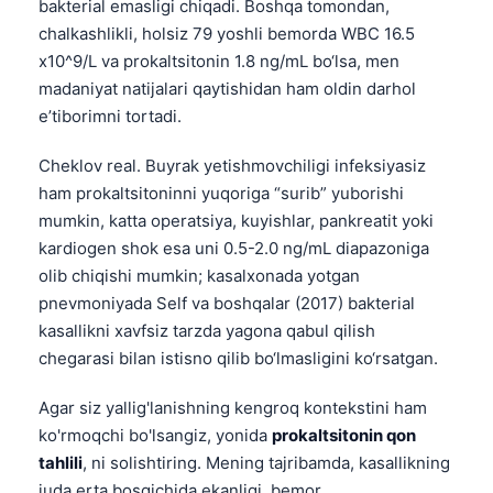
bakterial emasligi chiqadi. Boshqa tomondan,
chalkashlikli, holsiz 79 yoshli bemorda WBC 16.5
x10^9/L va prokaltsitonin 1.8 ng/mL bo‘lsa, men
madaniyat natijalari qaytishidan ham oldin darhol
e’tiborimni tortadi.
Cheklov real. Buyrak yetishmovchiligi infeksiyasiz
ham prokaltsitoninni yuqoriga “surib” yuborishi
mumkin, katta operatsiya, kuyishlar, pankreatit yoki
kardiogen shok esa uni 0.5-2.0 ng/mL diapazoniga
olib chiqishi mumkin; kasalxonada yotgan
pnevmoniyada Self va boshqalar (2017) bakterial
kasallikni xavfsiz tarzda yagona qabul qilish
chegarasi bilan istisno qilib bo‘lmasligini ko‘rsatgan.
Agar siz yallig'lanishning kengroq kontekstini ham
ko'rmoqchi bo'lsangiz, yonida
prokaltsitonin qon
tahlili
, ni solishtiring. Mening tajribamda, kasallikning
juda erta bosqichida ekanligi, bemor