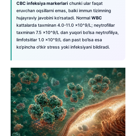
CBC infeksiya markerlari
chunki ular faqat
eruvchan oqsillarni emas, balki immun tizimning
hujayraviy javobini ko‘rsatadi. Normal
WBC
kattalarda taxminan 4.0-11.0 x10^9/L; neytrofillar
taxminan 7.5 x10^9/L dan yuqori bo‘lsa neytrofiliya,
limfotsitlar 1.0 x10^9/L dan past bo‘lsa esa
ko‘pincha o‘tkir stress yoki infeksiyani bildiradi.