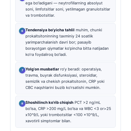
ega bo‘ladigani — neytrofillarning absolyut
soni, limfotsitlar soni, yetilmagan granulotsitlar
va trombotsitlar.
Tendensiya bo‘yicha tahlil
muhim, chunki
prokaltsitoninning taxminiy 24 soatlik
yarimparchalanish davri bor; pasayib
borayotgan qiymatlar ko‘pincha bitta natijadan
ko‘ra foydaliroq bo‘ladi.
Yolg‘on musbatlar
ro‘y beradi: operatsiya,
travma, buyrak disfunksiyasi, steroidlar,
semizlik va chekish prokaltsitonin, CRP yoki
CBC naqshlarini buzib ko‘rsatishi mumkin.
Shoshilinch ko‘rib chiqish
PCT >2 ng/mL
bo‘lsa, CRP >200 mg/L bo‘lsa va WBC <3 or>25
x10^9/L yoki trombotsitlar <100 x10^9/L,
xavotirli simptomlar bilan.