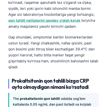
ko‘rinadi, raqamlar qanchalik tez o‘zgardi va o‘pkа,
siydik, teri yoki qorin kabi ishonchli manba bormi.
Agar siz laboratoriya hisobotlariga yangi bo‘lsangiz,
qon tahlili natijalarini qanday o'qish kerak
bo‘yicha
amaliy maqolamiz yaxshi birinchi qadam.
Gap shundaki, simptomlar baribir biomarkerlardan
ustun turadi. Yangi chalkashlik, nafas qisishi, past
qon bosimi yoki titroq bilan kechadigan 39.4°C dan
yuqori harorat, hatto bitta marker faqat yengil
g‘ayritabiiy ko‘rinsa ham, shoshilinch baholashni talab
qiladi.
Prokaltsitonin qon tahlili bizga CRP
ayta olmaydigan nimani ko‘rsatadi
The
prokaltsitonin qon tahlili
odatda sog‘lom
kattalarda 0.05 ng/mL dan past bo‘ladi va ko‘plab