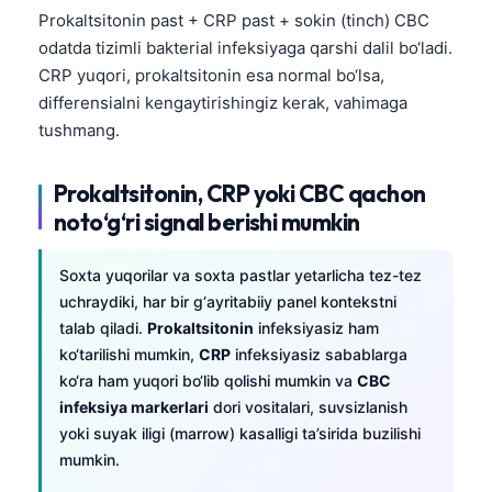
日本語
Prokaltsitonin past + CRP past + sokin (tinch) CBC
odatda tizimli bakterial infeksiyaga qarshi dalil bo‘ladi.
Eesti
CRP yuqori, prokaltsitonin esa normal bo‘lsa,
Azərbaycan dili
differensialni kengaytirishingiz kerak, vahimaga
Bosanski
tushmang.
Svenska
Prokaltsitonin, CRP yoki CBC qachon
Српски језик
noto‘g‘ri signal berishi mumkin
Íslenska
Հայերեն
Soxta yuqorilar va soxta pastlar yetarlicha tez-tez
Bahasa Indonesia
uchraydiki, har bir g‘ayritabiiy panel kontekstni
talab qiladi.
Prokaltsitonin
infeksiyasiz ham
हिन्दी
ko‘tarilishi mumkin,
CRP
infeksiyasiz sabablarga
Nederlands
ko‘ra ham yuqori bo‘lib qolishi mumkin va
CBC
infeksiya markerlari
dori vositalari, suvsizlanish
Dansk
yoki suyak iligi (marrow) kasalligi ta’sirida buzilishi
Български
mumkin.
فارسی