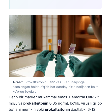
1-rasm:
Prokaltsitonin, CRP va CBC ni naqshga
asoslangan holda o‘qish har qanday bitta natijadan ko‘ra
ko‘proq foydali.
Hech bir marker mukammal emas. Bemorda
CRP
72
mg/L va
prokaltsitonin
0.05 ng/mL bo‘lib, virusli gripp
bo‘lishi mumkin yoki
prokaltsitonin
dastlabki 6-12