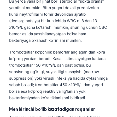
Bu yerda yana bir jihat bor: steroidlar “soxta drama”
yaratishi mumkin. Bitta yuqori dozali prednizolon
kursi neytrofillarni tomir devoridan ajratib
(demarginatsiya) bir kun ichida WBC ni 8 dan 13
x10^9/L gacha ko‘tarishi mumkin, shuning uchun CBC
bemor aslida yaxshilanayotgan bo‘lsa ham
bakteriyaga o‘xshash ko‘rinishi mumkin.
Trombotsitlar ko‘pchilik bemorlar anglaganidan ko‘ra
ko‘proq yordam beradi. Kasal, isitmalayotgan kattada
trombotsitlar 150 x10^9/L dan past bo‘lsa, bu
sepsisning og‘irligi, suyak iligi susayishi (marrow
suppression) yoki virusli infeksiya haqida o‘ylashimga
sabab bo‘ladi; trombotsitlar 450 x10^9/L dan yuqori
bo‘lsa esa ko‘proq reaktiv yallig‘lanish yoki
bakteriemiyadan ko‘ra tiklanishni bildiradi.
Norsk bokmål
Men birinchi bo‘lib kuzatadigan raqamlar
Ślōnskŏ gŏdka