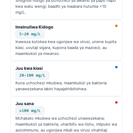
Shughuli ndogo ya uchochezi ya awamu ya papo hapo
kwa watu wengi; baadhi ya maabara hutumia <10
mg/L.
Imeinuliwa Kidogo
5-20 mg/L
Inaweza kutokea kwa ugonjwa wa virusi, unene kupita
kiasi, uvutaji sigara, kupona baada ya mazoezi, au
maambukizi ya mwanzo.
Juu kwa kiasi
20-100 mg/L
Kuna uchochezi mkubwa; maambukizi ya bakteria
yanawezekana lakini hayajathibitishwa.
Juu sana
>100 mg/L
Mchakato mkubwa wa uchochezi unawezekana;
maambukizi ya bakteria, uharibifu wa tishu, mlipuko wa
autoimmune, au ugonjwa mkali wa virusi vinahitaji