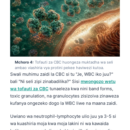
Mchoro 4:
Tofauti za CBC huongeza muktadha wa seli
ambao viashiria vya protini pekee haviwezi kutoa.
Swali muhimu zaidi la CBC si tu "Je, WBC iko juu?"
bali "Ni seli zipi zinabadilika?" Sisi
mwongozo wetu
wa tofauti za CBC
tunaeleza kwa nini band forms,
toxic granulation, na granulocytes zisizoiva zinaweza
kufanya ongezeko dogo la WBC liwe na maana zaidi.
Uwiano wa neutrophil-lymphocyte ulio juu ya 3-5 si
wa kuashiria moja kwa moja lakini ni wa kawaida