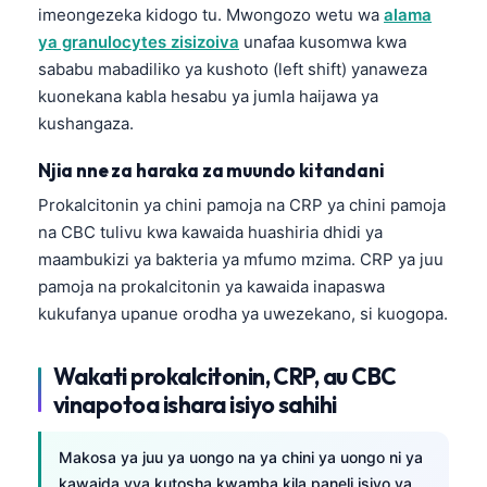
日本語
imeongezeka kidogo tu. Mwongozo wetu wa
alama
ya granulocytes zisizoiva
unafaa kusomwa kwa
Eesti
sababu mabadiliko ya kushoto (left shift) yanaweza
Azərbaycan dili
kuonekana kabla hesabu ya jumla haijawa ya
Bosanski
kushangaza.
Svenska
Njia nne za haraka za muundo kitandani
Српски језик
Prokalcitonin ya chini pamoja na CRP ya chini pamoja
Íslenska
na CBC tulivu kwa kawaida huashiria dhidi ya
maambukizi ya bakteria ya mfumo mzima. CRP ya juu
Հայերեն
pamoja na prokalcitonin ya kawaida inapaswa
Bahasa Indonesia
kukufanya upanue orodha ya uwezekano, si kuogopa.
हिन्दी
Nederlands
Wakati prokalcitonin, CRP, au CBC
vinapotoa ishara isiyo sahihi
Dansk
Български
Makosa ya juu ya uongo na ya chini ya uongo ni ya
فارسی
kawaida vya kutosha kwamba kila paneli isiyo ya