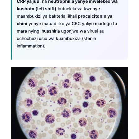
Gàidhlig
CRP ya juu
, na
neutrophilia yenye mwelekeo wa
kushoto (left shift)
hutuelekeza kwenye
Euskara
maambukizi ya bakteria, ilhali
procalcitonin ya
Македонски јазик
chini
yenye mabadiliko ya CBC yaliyo madogo tu
mara nyingi huashiria ugonjwa wa virusi au
Latviešu valoda
uchochezi usio wa kuambukiza (sterile
Galego
inflammation).
অসমীয়া
සිංහල
سنڌي
پښتو
Slovenčina
Hrvatski
Suomi
Қазақ тілі