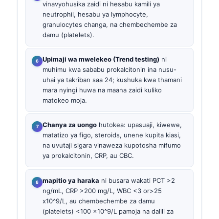
vinavyohusika zaidi ni hesabu kamili ya
neutrophil, hesabu ya lymphocyte,
granulocytes changa, na chembechembe za
damu (platelets).
Upimaji wa mwelekeo (Trend testing)
ni
muhimu kwa sababu prokalcitonin ina nusu-
uhai ya takriban saa 24; kushuka kwa thamani
mara nyingi huwa na maana zaidi kuliko
matokeo moja.
Chanya za uongo
hutokea: upasuaji, kiwewe,
matatizo ya figo, steroids, unene kupita kiasi,
na uvutaji sigara vinaweza kupotosha mifumo
ya prokalcitonin, CRP, au CBC.
mapitio ya haraka
ni busara wakati PCT >2
ng/mL, CRP >200 mg/L, WBC <3 or>25
x10^9/L, au chembechembe za damu
(platelets) <100 x10^9/L pamoja na dalili za