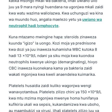
katika msongo mkali wa bakteria, ilhali uwiano ulio
juu ya 9 mara nyingi huendana na ugonjwa mkali zaidi
kwa watu wazima waliolazwa. Kwa uchunguzi wa kina
wa muundo huo, angalia maelezo yetu ya
uwiano wa
neutrophil hadi lymphocyte
.
Kuna mtazamo mwingine hapa: steroids zinaweza
kuunda “igizo” la uongo. Kozi moja ya prednisone
kwa dozi ya juu inaweza kuhamisha WBC kutoka 8
hadi 13 x10^9/L ndani ya siku moja kwa kuondoa
neutrophils kwenye ukingo (demarginating), hivyo
CBC inaweza kuonekana kama ya bakteria zaidi
wakati mgonjwa kwa kweli anaendelea kuimarika.
Platelets husaidia zaidi kuliko wagonjwa wengi
wanavyotambua. Platelets zilizo chini ya 150 x10^9/L
kwa mtu mzima mgonjwa mwenye homa hunifanya
Norsk bokmål
kufikiria ukali wa sepsis, kukandamizwa kwa uboho,
Ślōnskŏ gŏdka
au maambukizi ya virusi, ilhali platelets zilizo juu ya