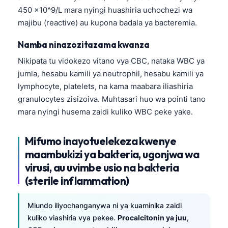
450 x10^9/L mara nyingi huashiria uchochezi wa
Frysk
majibu (reactive) au kupona badala ya bacteremia.
Esperanto
Namba ninazozitazama kwanza
Беларуская мова
Nikipata tu vidokezo vitano vya CBC, nataka WBC ya
Татар теле
jumla, hesabu kamili ya neutrophil, hesabu kamili ya
Кыргызча
lymphocyte, platelets, na kama maabara iliashiria
ئۇيغۇرچە
granulocytes zisizoiva. Muhtasari huo wa pointi tano
Cebuano
mara nyingi husema zaidi kuliko WBC peke yake.
Basa Jawa
Mifumo inayotuelekeza kwenye
ພາສາລາວ
maambukizi ya bakteria, ugonjwa wa
Монгол
virusi, au uvimbe usio na bakteria
Afrikaans
(sterile inflammation)
العربية المغربية
Miundo iliyochanganywa ni ya kuaminika zaidi
Occitan
kuliko viashiria vya pekee.
Procalcitonin ya juu
,