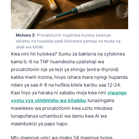
Mchoro 2:
Procalcitonin hupimwa kutoka kwenye
seramu na husaidia zaidi ikisomwa pamoja na muda na
ukali wa kliniki.
Kwa nini hii hutokea? Sumu za bakteria na cytokines
kama IL-6 na TNF huendesha uzalishaji wa
procalcitonin nje ya tezi ya shingo (extra-thyroid)
katika mwili mzima, hivyo ishara mara nyingi hupanda
ndani ya saa 4-6 na hufikia kilele karibu saa 12-24.
Kasi hiyo ya haraka ni sababu moja kwa nini
viwango
vyetu vya uthibitisho wa kitabibu
tunazingatia
mwelekeo wa procalcitonin kwa uzito mkubwa
tunapofanya uchambuzi wa damu kwa AI wa
maambukizi ya papo hapo.
Mtu mwenye umri wa miaka 34 mwenye homa,