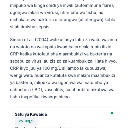
mlipuko wa kinga dhidi ya mwili (autoimmune flare),
ugonjwa mkali wa virusi, uharibifu wa tishu, au
mchakato wa bakteria uliofungwa (uliotengwa) kabla
sijahitimisha sepsis.
Simon et al. (2004) walikusanya tafiti za watu wazima
na watoto na wakapata kwamba procalcitonin ilizidi
CRP katika kutofautisha maambukizi ya bakteria na
sababu za virusi au zisizo za kuambukiza. Hata hivyo,
CRP iliyo juu ya 100 mg/L si jambo la kupuuzwa;
wengi wetu huanza kutafuta kwa makini maambukizi
ya bakteria, mlipuko wa ugonjwa wa matumbo ya
uchochezi (IBD), vasculitis, au uharibifu mkubwa wa
tishu inapofika kiwango hicho.
Safu ya Kawaida
<5 mg/L