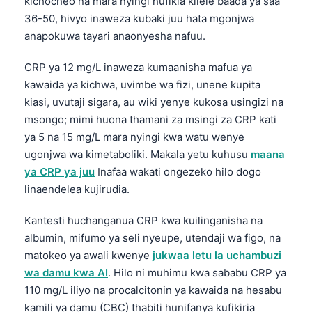
kichocheo na mara nyingi hufikia kilele baada ya saa
36-50, hivyo inaweza kubaki juu hata mgonjwa
anapokuwa tayari anaonyesha nafuu.
CRP ya 12 mg/L inaweza kumaanisha mafua ya
kawaida ya kichwa, uvimbe wa fizi, unene kupita
kiasi, uvutaji sigara, au wiki yenye kukosa usingizi na
msongo; mimi huona thamani za msingi za CRP kati
ya 5 na 15 mg/L mara nyingi kwa watu wenye
ugonjwa wa kimetaboliki. Makala yetu kuhusu
maana
ya CRP ya juu
Inafaa wakati ongezeko hilo dogo
linaendelea kujirudia.
Kantesti huchanganua CRP kwa kuilinganisha na
albumin, mifumo ya seli nyeupe, utendaji wa figo, na
matokeo ya awali kwenye
jukwaa letu la uchambuzi
wa damu kwa AI
. Hilo ni muhimu kwa sababu CRP ya
110 mg/L iliyo na procalcitonin ya kawaida na hesabu
kamili ya damu (CBC) thabiti hunifanya kufikiria