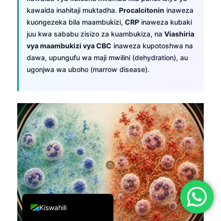
kawaida inahitaji muktadha.
Procalcitonin
inaweza
简体中文
kuongezeka bila maambukizi,
CRP
inaweza kubaki
Română
juu kwa sababu zisizo za kuambukiza, na
Viashiria
Türkçe
vya maambukizi vya CBC
inaweza kupotoshwa na
dawa, upungufu wa maji mwilini (dehydration), au
Ελληνικά
ugonjwa wa uboho (marrow disease).
Português
Español
Italiano
עִבְרִית
Français
العربية
Deutsch
English
Kiswahili