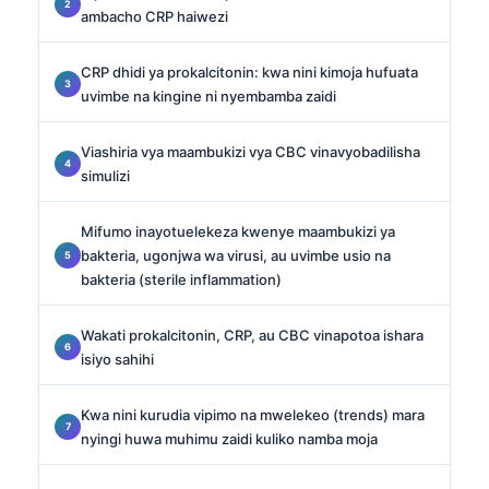
ambacho CRP haiwezi
CRP dhidi ya prokalcitonin: kwa nini kimoja hufuata
uvimbe na kingine ni nyembamba zaidi
Viashiria vya maambukizi vya CBC vinavyobadilisha
simulizi
Mifumo inayotuelekeza kwenye maambukizi ya
bakteria, ugonjwa wa virusi, au uvimbe usio na
bakteria (sterile inflammation)
Wakati prokalcitonin, CRP, au CBC vinapotoa ishara
isiyo sahihi
Kwa nini kurudia vipimo na mwelekeo (trends) mara
nyingi huwa muhimu zaidi kuliko namba moja