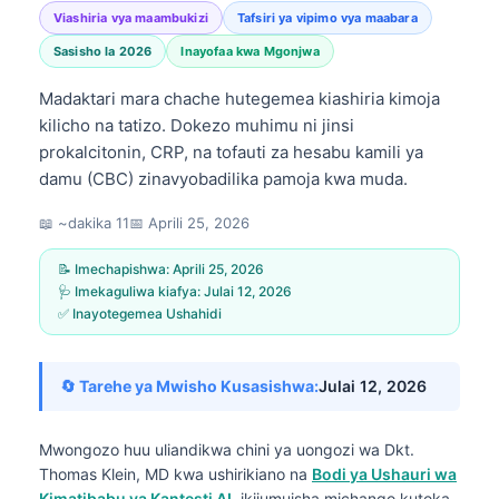
Viashiria vya maambukizi
Tafsiri ya vipimo vya maabara
Sasisho la 2026
Inayofaa kwa Mgonjwa
Madaktari mara chache hutegemea kiashiria kimoja
kilicho na tatizo. Dokezo muhimu ni jinsi
prokalcitonin, CRP, na tofauti za hesabu kamili ya
damu (CBC) zinavyobadilika pamoja kwa muda.
📖 ~dakika 11
📅
Aprili 25, 2026
📝 Imechapishwa:
Aprili 25, 2026
🩺 Imekaguliwa kiafya:
Julai 12, 2026
✅ Inayotegemea Ushahidi
🔄 Tarehe ya Mwisho Kusasishwa:
Julai 12, 2026
Mwongozo huu uliandikwa chini ya uongozi wa
Dkt.
Thomas Klein, MD
kwa ushirikiano na
Bodi ya Ushauri wa
Kimatibabu ya Kantesti AI
, ikijumuisha michango kutoka