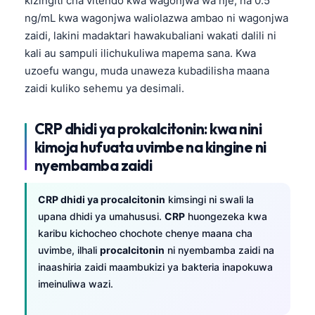
kizingiti cha vitendo kwa wagonjwa wa nje, na 0.5
ng/mL kwa wagonjwa waliolazwa ambao ni wagonjwa
zaidi, lakini madaktari hawakubaliani wakati dalili ni
kali au sampuli ilichukuliwa mapema sana. Kwa
uzoefu wangu, muda unaweza kubadilisha maana
zaidi kuliko sehemu ya desimali.
CRP dhidi ya prokalcitonin: kwa nini
kimoja hufuata uvimbe na kingine ni
nyembamba zaidi
CRP dhidi ya procalcitonin
kimsingi ni swali la
upana dhidi ya umahususi.
CRP
huongezeka kwa
karibu kichocheo chochote chenye maana cha
uvimbe, ilhali
procalcitonin
ni nyembamba zaidi na
inaashiria zaidi maambukizi ya bakteria inapokuwa
imeinuliwa wazi.