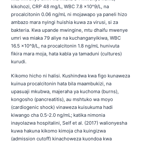
kikohozi, CRP 48 mg/L, WBC 7.8 x10^9/L, na
procalcitonin 0.06 ng/mL ni mojawapo ya paneli hizo
ambazo mara nyingi huishia kuwa za virusi, si za
bakteria. Kwa upande mwingine, mtu dhaifu mwenye
umri wa miaka 79 aliye na kuchanganyikiwa, WBC
16.5 x10^9/L, na procalcitonin 1.8 ng/mL hunivuta
fikira mara moja, hata kabla ya tamaduni (cultures)
kurudi.
Kikomo hicho ni halisi. Kushindwa kwa figo kunaweza
kuinua procalcitonin hata bila maambukizi, na
upasuaji mkubwa, majeraha ya kuchoma (burns),
kongosho (pancreatitis), au mshtuko wa moyo
(cardiogenic shock) vinaweza kuisukuma hadi
kiwango cha 0.5-2.0 ng/mL; katika nimonia
inayolazwa hospitalini, Self et al. (2017) walionyesha
kuwa hakuna kikomo kimoja cha kuingizwa
(admission cutoff) kinachoweza kuondoa kwa