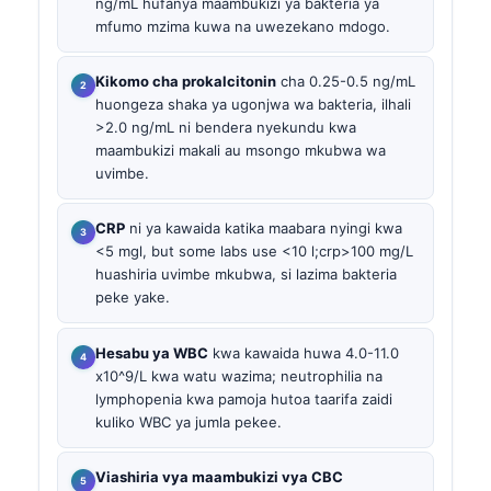
ng/mL hufanya maambukizi ya bakteria ya
mfumo mzima kuwa na uwezekano mdogo.
Kikomo cha prokalcitonin
cha 0.25-0.5 ng/mL
huongeza shaka ya ugonjwa wa bakteria, ilhali
>2.0 ng/mL ni bendera nyekundu kwa
maambukizi makali au msongo mkubwa wa
uvimbe.
CRP
ni ya kawaida katika maabara nyingi kwa
<5 mgl, but some labs use <10 l;crp>100 mg/L
huashiria uvimbe mkubwa, si lazima bakteria
peke yake.
Hesabu ya WBC
kwa kawaida huwa 4.0-11.0
x10^9/L kwa watu wazima; neutrophilia na
lymphopenia kwa pamoja hutoa taarifa zaidi
kuliko WBC ya jumla pekee.
Viashiria vya maambukizi vya CBC