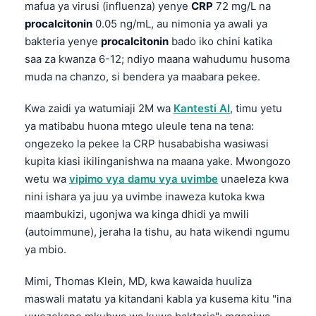
mafua ya virusi (influenza) yenye
CRP
72 mg/L na
procalcitonin
0.05 ng/mL, au nimonia ya awali ya
bakteria yenye
procalcitonin
bado iko chini katika
saa za kwanza 6-12; ndiyo maana wahudumu husoma
muda na chanzo, si bendera ya maabara pekee.
Kwa zaidi ya watumiaji 2M wa
Kantesti AI
, timu yetu
ya matibabu huona mtego uleule tena na tena:
ongezeko la pekee la CRP husababisha wasiwasi
kupita kiasi ikilinganishwa na maana yake. Mwongozo
wetu wa
vipimo vya damu vya uvimbe
unaeleza kwa
nini ishara ya juu ya uvimbe inaweza kutoka kwa
maambukizi, ugonjwa wa kinga dhidi ya mwili
(autoimmune), jeraha la tishu, au hata wikendi ngumu
ya mbio.
Mimi, Thomas Klein, MD, kwa kawaida huuliza
maswali matatu ya kitandani kabla ya kusema kitu "ina