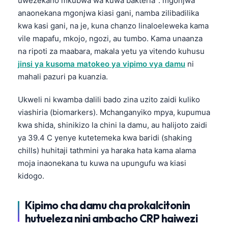
uwezekano mkubwa wa kuwa bakteria": mgonjwa
anaonekana mgonjwa kiasi gani, namba zilibadilika
kwa kasi gani, na je, kuna chanzo linaloeleweka kama
vile mapafu, mkojo, ngozi, au tumbo. Kama unaanza
na ripoti za maabara, makala yetu ya vitendo kuhusu
jinsi ya kusoma matokeo ya vipimo vya damu
ni
mahali pazuri pa kuanzia.
Ukweli ni kwamba dalili bado zina uzito zaidi kuliko
viashiria (biomarkers). Mchanganyiko mpya, kupumua
kwa shida, shinikizo la chini la damu, au halijoto zaidi
ya 39.4 C yenye kutetemeka kwa baridi (shaking
chills) huhitaji tathmini ya haraka hata kama alama
moja inaonekana tu kuwa na upungufu wa kiasi
kidogo.
Kipimo cha damu cha prokalcitonin
hutueleza nini ambacho CRP haiwezi