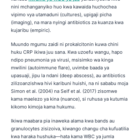
nini mchanganyiko huo kwa kawaida huchochea
తెలుగు
vipimo vya utamaduni (cultures), upigaji picha
मराठी
(imaging), na mara nyingi antibiotics za kuanza kwa
اردو
kujaribu (empiric).
বাংলা
Muundo mgumu zaidi ni prokalcitonin kuwa chini
Shqip
huku CRP ikiwa juu sana. Kwa uzoefu wangu, hapo
ndipo pneumonia ya virusi, msisimko wa kinga
Magyar
mwilini (autoimmune flare), uvimbe baada ya
Slovenščina
upasuaji, jipu la ndani (deep abscess), au antibiotics
한국어
zilizoanzishwa hivi karibuni huishi, na ni sababu moja
Simon et al. (2004) na Self et al. (2017) zisomwe
Polski
kama maelezo ya kina (nuance), si ruhusa ya kutumia
Lietuvių kalba
kikomo kimoja kama hukumu.
Русский
Ikiwa maabara pia inaweka alama kwa bands au
ქართული
granulocytes zisizoiva, kiwango changu cha kufuatilia
Čeština
kwa haraka hushuka—hata kama WBC ya jumla