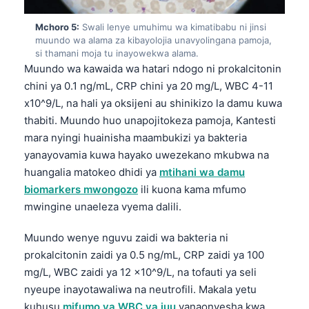
Català
Mchoro 5:
Swali lenye umuhimu wa kimatibabu ni jinsi
O‘zbekcha
muundo wa alama za kibayolojia unavyolingana pamoja,
si thamani moja tu inayowekwa alama.
Українська
Muundo wa kawaida wa hatari ndogo ni prokalcitonin
አማርኛ
chini ya 0.1 ng/mL, CRP chini ya 20 mg/L, WBC 4-11
ភាសាខ្មែរ
x10^9/L, na hali ya oksijeni au shinikizo la damu kuwa
thabiti. Muundo huo unapojitokeza pamoja, Kantesti
ဗမာစာ
mara nyingi huainisha maambukizi ya bakteria
ไทย
yanayovamia kuwa hayako uwezekano mkubwa na
Tagalog
huangalia matokeo dhidi ya
mtihani wa damu
biomarkers mwongozo
ili kuona kama mfumo
Tiếng Việt
mwingine unaeleza vyema dalili.
Bahasa Melayu
Muundo wenye nguvu zaidi wa bakteria ni
മലയാളം
prokalcitonin zaidi ya 0.5 ng/mL, CRP zaidi ya 100
ಕನ್ನಡ
mg/L, WBC zaidi ya 12 x10^9/L, na tofauti ya seli
ગુજરાતી
nyeupe inayotawaliwa na neutrofili. Makala yetu
kuhusu
mifumo ya WBC ya juu
yanaonyesha kwa
தமிழ்