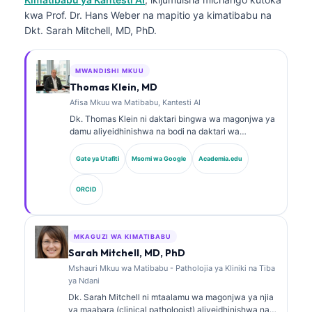
kwa Prof. Dr. Hans Weber na mapitio ya kimatibabu na
Dkt. Sarah Mitchell, MD, PhD.
MWANDISHI MKUU
Thomas Klein, MD
Afisa Mkuu wa Matibabu, Kantesti AI
Dk. Thomas Klein ni daktari bingwa wa magonjwa ya
damu aliyeidhinishwa na bodi na daktari wa
magonjwa ya ndani, mwenye zaidi ya miaka 15 ya
uzoefu katika dawa za maabara na uchambuzi wa
Gate ya Utafiti
Msomi wa Google
Academia.edu
kimatibabu unaosaidiwa na AI. Kama Afisa Mkuu wa
Tiba katika Kantesti AI, anatoa usimamizi wa
ORCID
kimatibabu wa usahihi wa matibabu wa mtandao wa
neva wa kipekee. Dk. Klein amechapisha kwa wingi
kuhusu tafsiri ya viashirio vya kibayolojia na
uchunguzi wa maabara katika mada za dawa za
MKAGUZI WA KIMATIBABU
maabara.
Sarah Mitchell, MD, PhD
Mshauri Mkuu wa Matibabu - Patholojia ya Kliniki na Tiba
ya Ndani
Dk. Sarah Mitchell ni mtaalamu wa magonjwa ya njia
ya maabara (clinical pathologist) aliyeidhinishwa na