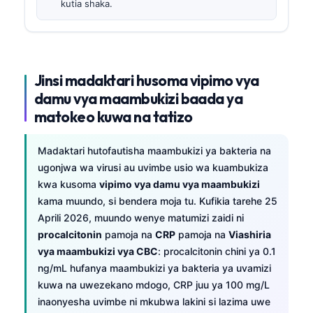
kutia shaka.
Jinsi madaktari husoma vipimo vya
damu vya maambukizi baada ya
matokeo kuwa na tatizo
Madaktari hutofautisha maambukizi ya bakteria na
ugonjwa wa virusi au uvimbe usio wa kuambukiza
kwa kusoma
vipimo vya damu vya maambukizi
kama muundo, si bendera moja tu. Kufikia tarehe 25
Aprili 2026, muundo wenye matumizi zaidi ni
procalcitonin
pamoja na
CRP
pamoja na
Viashiria
vya maambukizi vya CBC
: procalcitonin chini ya 0.1
ng/mL hufanya maambukizi ya bakteria ya uvamizi
kuwa na uwezekano mdogo, CRP juu ya 100 mg/L
inaonyesha uvimbe ni mkubwa lakini si lazima uwe