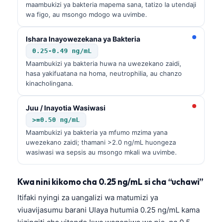
maambukizi ya bakteria mapema sana, tatizo la utendaji
wa figo, au msongo mdogo wa uvimbe.
Ishara Inayowezekana ya Bakteria
0.25-0.49 ng/mL
Maambukizi ya bakteria huwa na uwezekano zaidi,
hasa yakifuatana na homa, neutrophilia, au chanzo
kinacholingana.
Juu / Inayotia Wasiwasi
>=0.50 ng/mL
Maambukizi ya bakteria ya mfumo mzima yana
uwezekano zaidi; thamani >2.0 ng/mL huongeza
wasiwasi wa sepsis au msongo mkali wa uvimbe.
Kwa nini kikomo cha 0.25 ng/mL si cha “uchawi”
Itifaki nyingi za uangalizi wa matumizi ya
viuavijasumu barani Ulaya hutumia 0.25 ng/mL kama