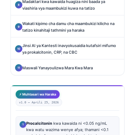
Madaktari kwa kawaida huagiza nini baada ya
viashiria vya maambukizi kuwa na tatizo
Wakati kipimo cha damu cha maambukizi kilicho na
tatizo kinahitaji tathmini ya haraka
Jinsi AI ya Kantesti inavyokusaidia kutafsiri mifumo
ya prokalcitonin, CRP, na CBC
Maswali Yanayoulizwa Mara Kwa Mara
⚡ Muhtasari wa Haraka
v1.0 —
Aprili 25, 2026
Procalcitonin
kwa kawaida ni <0.05 ng/mL
kwa watu wazima wenye afya; thamani <0.1