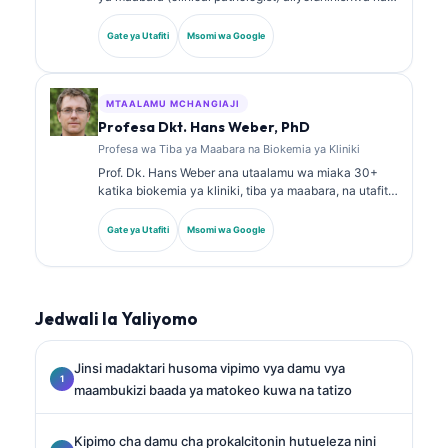
bodi, mwenye zaidi ya miaka 18 ya uzoefu. Ana vyeti
vya utaalamu katika kemia ya kliniki na amechapisha
Gate ya Utafiti
Msomi wa Google
kwa wingi kuhusu paneli za viashiria vya kiafya na
uchambuzi wa maabara katika mazoezi ya kliniki.
MTAALAMU MCHANGIAJI
Profesa Dkt. Hans Weber, PhD
Profesa wa Tiba ya Maabara na Biokemia ya Kliniki
Prof. Dk. Hans Weber ana utaalamu wa miaka 30+
katika biokemia ya kliniki, tiba ya maabara, na utafiti
wa viashiria vya kiafya (biomarkers). Aliwahi kuwa
Rais wa zamani wa Jumuiya ya Ujerumani ya Kemia
Gate ya Utafiti
Msomi wa Google
ya Kliniki, na anajikita katika uchambuzi wa paneli za
uchunguzi, ulinganishaji wa viashiria vya kiafya, na
tiba ya maabara inayosaidiwa na AI.
Jedwali la Yaliyomo
Jinsi madaktari husoma vipimo vya damu vya
maambukizi baada ya matokeo kuwa na tatizo
Kipimo cha damu cha prokalcitonin hutueleza nini