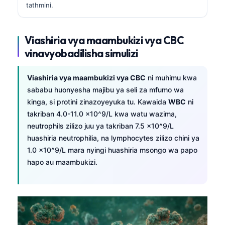
tathmini.
Viashiria vya maambukizi vya CBC
vinavyobadilisha simulizi
Viashiria vya maambukizi vya CBC
ni muhimu kwa
sababu huonyesha majibu ya seli za mfumo wa
kinga, si protini zinazoyeyuka tu. Kawaida
WBC
ni
takriban 4.0-11.0 x10^9/L kwa watu wazima,
neutrophils zilizo juu ya takriban 7.5 x10^9/L
huashiria neutrophilia, na lymphocytes zilizo chini ya
1.0 x10^9/L mara nyingi huashiria msongo wa papo
hapo au maambukizi.