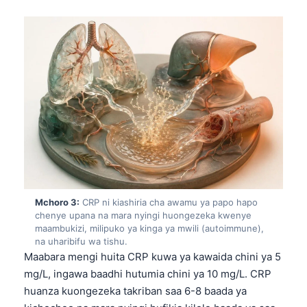
Mchoro 3:
CRP ni kiashiria cha awamu ya papo hapo
chenye upana na mara nyingi huongezeka kwenye
maambukizi, milipuko ya kinga ya mwili (autoimmune),
na uharibifu wa tishu.
Maabara mengi huita CRP kuwa ya kawaida chini ya 5
mg/L, ingawa baadhi hutumia chini ya 10 mg/L. CRP
huanza kuongezeka takriban saa 6-8 baada ya