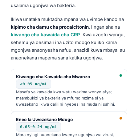
usalama ugonjwa wa bakteria.
Ikiwa unataka muktadha mpana wa uvimbe kando na
kipimo cha damu cha procalcitonin
, linganisha na
kiwango cha kawaida cha CRP
. Kwa uzoefu wangu,
sehemu ya desimali ina uzito mdogo kuliko kama
mgonjwa anaonyesha nafuu, anazidi kuwa mbaya, au
anaonekana mapema sana katika ugonjwa.
Kiwango cha Kawaida cha Mwanzo
<0.05 ng/mL
Masafa ya kawaida kwa watu wazima wenye afya;
maambukizi ya bakteria ya mfumo mzima si ya
uwezekano ikiwa dalili ni nyepesi na muda ni sahihi.
Eneo la Uwezekano Mdogo
0.05-0.24 ng/mL
Mara nyingi huonekana kwenye ugonjwa wa virusi,