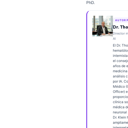
PhD.
Frysk
Esperanto
AUTOR 
Беларуская мова
Dr. Th
Director m
Татар теле
AI
Кыргызча
El Dr. Th
hematólog
ئۇيغۇرچە
internista
el consej
Cebuano
años de e
medicina 
Basa Jawa
análisis c
ພາສາລາວ
por IA. C
Médico (
Монгол
Officer) e
proporcio
Afrikaans
clínica s
médica de
العربية المغربية
neuronal 
Dr. Klein
Occitan
ampliame
interpret