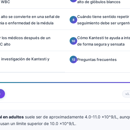
el WBC
alto de glóbulos blancos
lto se convierte en una señal de
Cuándo tiene sentido repetir
mia o enfermedad de la médula
seguimiento debe ser urgent
r los médicos después de un
Cómo Kantesti te ayuda a int
C alto
de forma segura y sensata
 investigación de Kantesti y
Preguntas frecuentes
o
v1
 en adultos
suele ser de aproximadamente 4.0-11.0 ×10^9/L, aunq
 usan un límite superior de 10.0 ×10^9/L.