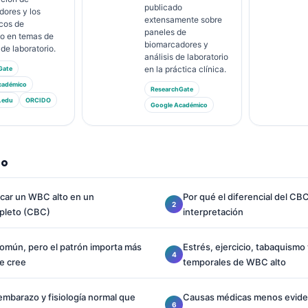
publicado
dores y los
extensamente sobre
cos de
paneles de
io en temas de
biomarcadores y
de laboratorio.
análisis de laboratorio
en la práctica clínica.
Gate
cadémico
ResearchGate
.edu
ORCIDO
Google Académico
do
icar un WBC alto en un
Por qué el diferencial del CB
leto (CBC)
interpretación
común, pero el patrón importa más
Estrés, ejercicio, tabaquismo
te cree
temporales de WBC alto
mbarazo y fisiología normal que
Causas médicas menos evide