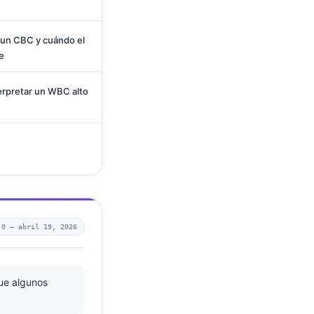
 un CBC y cuándo el
e
erpretar un WBC alto
.0 —
abril 19, 2026
ue algunos