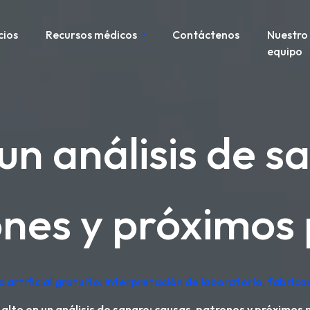
cios
Recursos médicos
Contáctenos
Nuestro
equipo
n análisis de s
nes y próximos
a artificial gratuito: interpretación de laboratorio, fabric
alto en un análisis de sangre: causas, patrones y próximos 