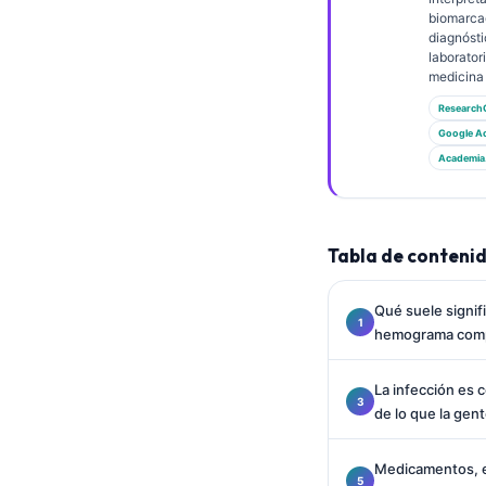
Gàidhlig
biomarca
Euskara
diagnósti
laborator
Македонски јазик
medicina 
Latviešu valoda
Research
Google A
Galego
Academia
অসমীয়া
සිංහල
سنڌي
Tabla de conteni
پښتو
Qué suele signif
hemograma comp
Slovenčina
La infección es 
Hrvatski
de lo que la gen
Suomi
Қазақ тілі
Medicamentos, e