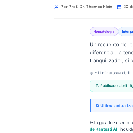
Por Prof. Dr. Thomas Klein
20 d
Hematología
Interp
Un recuento de leu
diferencial, la t
tranquilizador, si
📖 ~11 minutos
📅
abril 
📝 Publicado:
abril 19
🔄 Última actualiza
Norsk bokmål
Esta guía fue escrita 
de Kantesti AI
, inclui
Ślōnskŏ gŏdka