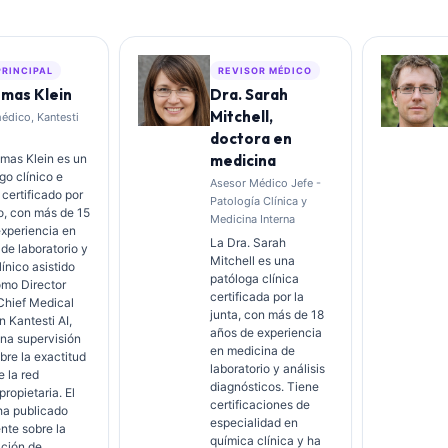
PRINCIPAL
REVISOR MÉDICO
omas Klein
Dra. Sarah
Mitchell,
édico, Kantesti
doctora en
omas Klein es un
medicina
o clínico e
Asesor Médico Jefe -
 certificado por
Patología Clínica y
o, con más de 15
Medicina Interna
xperiencia en
La Dra. Sarah
de laboratorio y
Mitchell es una
línico asistido
patóloga clínica
omo Director
certificada por la
Chief Medical
junta, con más de 18
n Kantesti AI,
años de experiencia
na supervisión
en medicina de
obre la exactitud
laboratorio y análisis
 la red
diagnósticos. Tiene
propietaria. El
certificaciones de
 ha publicado
especialidad en
nte sobre la
química clínica y ha
ación de