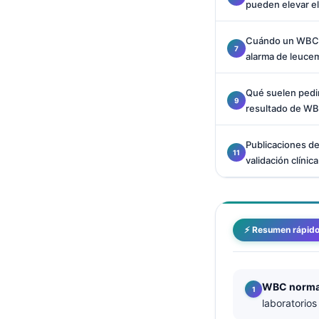
pueden elevar 
Català
O‘zbekcha
Cuándo un WBC a
alarma de leuce
Українська
አማርኛ
Qué suelen pedi
Kiswahili
resultado de WB
ភាសាខ្មែរ
Publicaciones de
ဗမာစာ
validación clínica
ไทย
Tagalog
Tiếng Việt
⚡ Resumen rápid
Bahasa Melayu
മലയാളം
WBC normal
ಕನ್ನಡ
laboratorios
ગુજરાતી