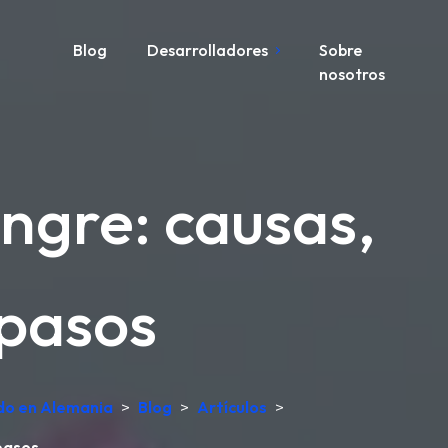
Blog
Desarrolladores
Sobre
nosotros
angre: causas,
 pasos
ado en Alemania
>
Blog
>
Artículos
>
pasos