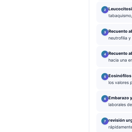
தமிழ்
Leucocitosi
tabaquismo,
తెలుగు
मराठी
Recuento ab
اردو
neutrofilia 
বাংলা
Recuento ab
Shqip
hacia una en
Magyar
Eosinófilos
Slovenščina
los valores 
한국어
Polski
Embarazo y
laborales d
Lietuvių kalba
Русский
revisión ur
ქართული
rápidamente 