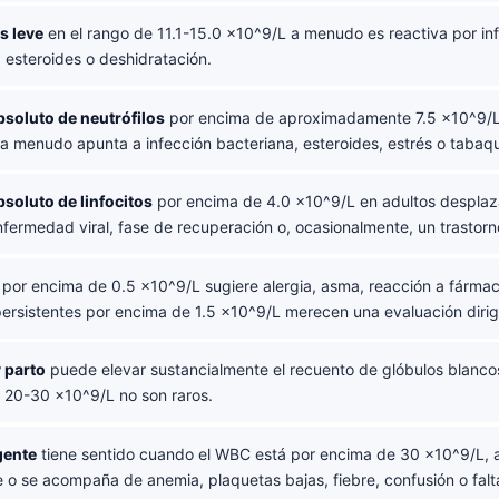
s leve
en el rango de 11.1-15.0 ×10^9/L a menudo es reactiva por inf
 esteroides o deshidratación.
soluto de neutrófilos
por encima de aproximadamente 7.5 ×10^9/L
y a menudo apunta a infección bacteriana, esteroides, estrés o tabaq
soluto de linfocitos
por encima de 4.0 ×10^9/L en adultos desplaza 
fermedad viral, fase de recuperación o, ocasionalmente, un trastorno
por encima de 0.5 ×10^9/L sugiere alergia, asma, reacción a fármac
persistentes por encima de 1.5 ×10^9/L merecen una evaluación dirig
 parto
puede elevar sustancialmente el recuento de glóbulos blancos
e 20-30 ×10^9/L no son raros.
gente
tiene sentido cuando el WBC está por encima de 30 ×10^9/L,
o se acompaña de anemia, plaquetas bajas, fiebre, confusión o falta