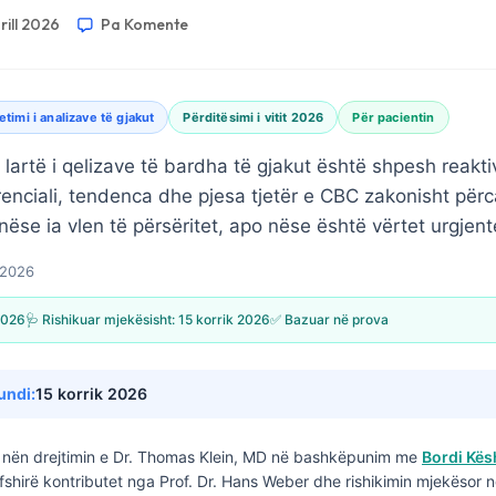
rill 2026
Pa Komente
etimi i analizave të gjakut
Përditësimi i vitit 2026
Për pacientin
i lartë i qelizave të bardha të gjakut është shpesh reakti
enciali, tendenca dhe pjesa tjetër e CBC zakonisht për
ëse ia vlen të përsëritet, apo nëse është vërtet urgjent
l 2026
 2026
🩺 Rishikuar mjekësisht:
15 korrik 2026
✅ Bazuar në prova
undi:
15 korrik 2026
nën drejtimin e
Dr. Thomas Klein, MD
në bashkëpunim me
Bordi Kës
fshirë kontributet nga Prof. Dr. Hans Weber dhe rishikimin mjekësor n