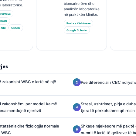
biomarkerëve dhe
 laboratorike.
analizën laboratorike
ërkimeve
në praktikën klinike.
holar
Porta e Kërkimeve
.edu
ORCID
Google Scholar
tjes
ë zakonisht WBC e lartë në një
Pse diferenciali i CBC ndrysho
 i zakonshëm, por modeli ka më
Stresi, ushtrimet, pirja e duh
esa mendojnë njerëzit
tjera të përkohshme që rrisi
atzënia dhe fiziologjia normale
Shkaqe mjekësore më pak të 
in WBC
numri të lartë të qelizave të 