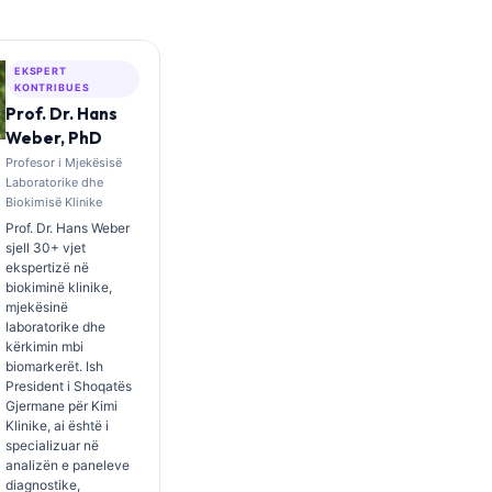
EKSPERT
KONTRIBUES
Prof. Dr. Hans
Weber, PhD
Profesor i Mjekësisë
Laboratorike dhe
Biokimisë Klinike
Prof. Dr. Hans Weber
sjell 30+ vjet
ekspertizë në
biokiminë klinike,
mjekësinë
laboratorike dhe
kërkimin mbi
biomarkerët. Ish
President i Shoqatës
Gjermane për Kimi
Klinike, ai është i
specializuar në
analizën e paneleve
diagnostike,