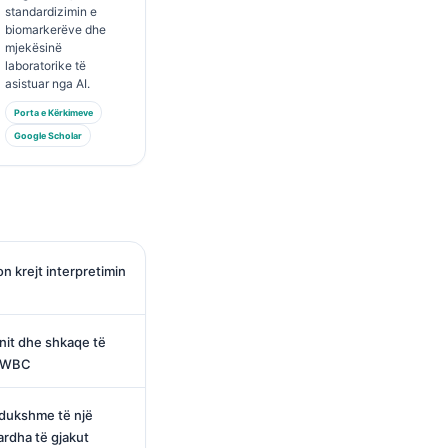
standardizimin e
biomarkerëve dhe
mjekësinë
laboratorike të
asistuar nga AI.
Porta e Kërkimeve
Google Scholar
n krejt interpretimin
anit dhe shkaqe të
n WBC
dukshme të një
bardha të gjakut