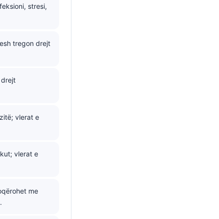
eksioni, stresi,
esh tregon drejt
drejt
itë; vlerat e
ut; vlerat e
hoqërohet me
.