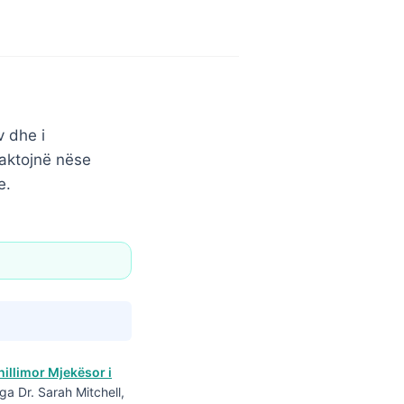
v dhe i
caktojnë nëse
e.
hillimor Mjekësor i
ga Dr. Sarah Mitchell,