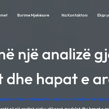
imet
Burime Mjekësore
Na Kontaktoni
Ekipi 
ë një analizë g
t dhe hapat e a
Gjakut AI Falas – Interpretim Laboratori, Prodhuar në Gjerm
artë në një analizë gjaku: shkaqet, modelet dhe hapat e 