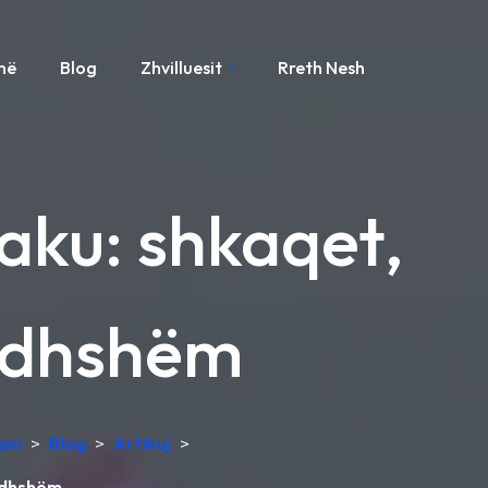
ynë
Blog
Zhvilluesit
Rreth Nesh
jaku: shkaqet,
rdhshëm
ani
>
Blog
>
Artikuj
>
ardhshëm