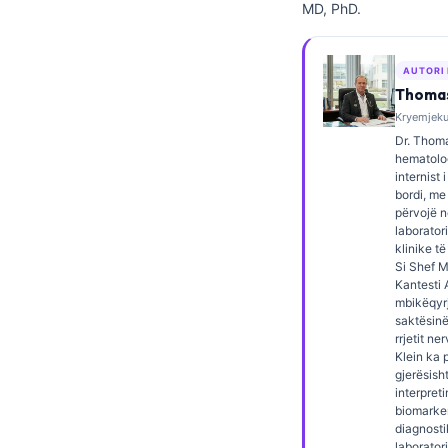
MD, PhD.
Frysk
Esperanto
AUTORI
Беларуская мова
Thomas
Kryemjeku,
Татар теле
Dr. Thoma
Кыргызча
hematolog
internist 
ئۇيغۇرچە
bordi, me
përvojë 
Cebuano
laborator
klinike të
Basa Jawa
Si Shef 
ພາສາລາວ
Kantesti A
mbikëqyrj
Монгол
saktësinë
rrjetit ne
Afrikaans
Klein ka 
gjerësish
العربية المغربية
interpret
biomarke
Occitan
diagnosti
laborator