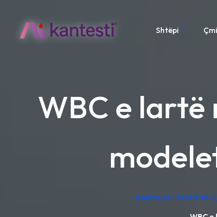
Shtëpi
Çm
WBC e lartë n
modele
Analizues i Testit të 
WBC e l