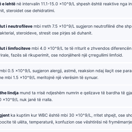
 e lehtë
në intervalin 11.1-15.0 ×10^9/L shpesh është reaktive nga inf
nit, steroidet ose dehidratimi.
ut i neutrofileve
mbi rreth 7.5 ×10^9/L sugjeron neutrofilinë dhe shp
akterial, steroideve, stresit ose pirjes së duhanit.
ut i limfociteve
mbi 4.0 ×10^9/L te të rriturit e zhvendos diferencën 
rale, fazës së rikuperimit, ose ndonjëherë një çrregullimi limfoid.
mbi 0.5 ×10^9/L sugjeron alergji, astmë, reaksion ndaj ilaçit ose paraz
 mbi 1.5 ×10^9/L meritojnë një vlerësim të synuar.
dhe lindja
mund ta rrisë ndjeshëm numrin e qelizave të bardha të gjak
×10^9/L nuk janë të rralla.
gjent
ka kuptim kur WBC është mbi 30 ×10^9/L, rritet shpejt, ose s
ocite të ulëta, temperaturë, konfuzion ose vështirësi në frymëmarrje