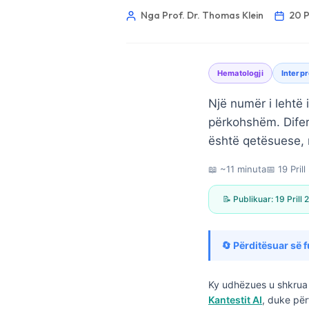
Nga Prof. Dr. Thomas Klein
20 P
Hematologji
Interpr
Një numër i lehtë 
përkohshëm. Difer
është qetësuese, n
📖 ~11 minuta
📅
19 Pril
📝 Publikuar:
19 Prill
🔄 Përditësuar së f
Norsk bokmål
Ky udhëzues u shkrua 
Kantestit AI
, duke për
Ślōnskŏ gŏdka