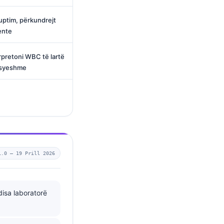
uptim, përkundrejt
ente
erpretoni WBC të lartë
arsyeshme
1.0 —
19 Prill 2026
disa laboratorë