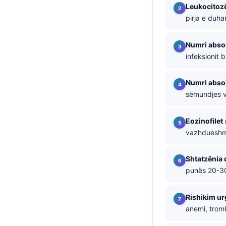
Leukocitozë
தமிழ்
pirja e duha
తెలుగు
Numri absol
मराठी
infeksionit b
اردو
বাংলা
Numri absol
sëmundjes vi
Magyar
Slovenščina
Eozinofilet
한국어
vazhdueshme
Polski
Shtatzënia 
Lietuvių kalba
punës 20-30 
Русский
Rishikim ur
ქართული
anemi, tromb
Čeština