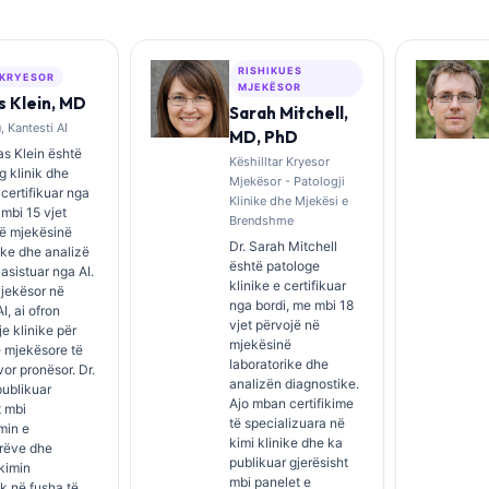
RISHIKUES
 KRYESOR
MJEKËSOR
 Klein, MD
Sarah Mitchell,
 Kantesti AI
MD, PhD
s Klein është
Këshilltar Kryesor
 klinik dhe
Mjekësor - Patologji
i certifikuar nga
Klinike dhe Mjekësi e
 mbi 15 vjet
Brendshme
në mjekësinë
Dr. Sarah Mitchell
ike dhe analizë
është patologe
 asistuar nga AI.
klinike e certifikuar
Mjekësor në
nga bordi, me mbi 18
I, ai ofron
vjet përvojë në
e klinike për
mjekësinë
 mjekësore të
laboratorike dhe
rvor pronësor. Dr.
analizën diagnostike.
publikuar
Ajo mban certifikime
t mbi
të specializuara në
imin e
kimi klinike dhe ka
rëve dhe
publikuar gjerësisht
kimin
mbi panelet e
ik në fusha të