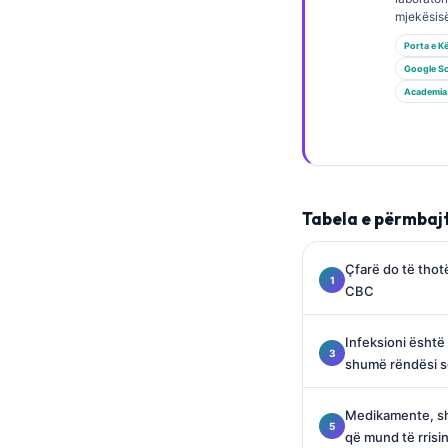
Gàidhlig
mjekësisë
Euskara
Porta e K
Македонски јазик
Google Sc
Academia
Latviešu valoda
Galego
অসমীয়া
සිංහල
Tabela e përmbaj
سنڌي
پښتو
Çfarë do të thot
CBC
Slovenčina
Infeksioni është
Hrvatski
shumë rëndësi s
Suomi
Medikamente, sht
Қазақ тілі
që mund të rris