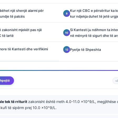
bëhet një shenjë alarmi për
Kur një CBC e përsëritur ka k
undje të palcës
kur ndjekja duhet të jetë urgj
 zakonisht mjekët pas një
Si Kantesti ju ndihmon ta int
 të lartë
në mënyrë të sigurt dhe të 
more të Kantesti dhe verifikimi
Pyetje të Shpeshta
hpejtë
v
 tek të rriturit
zakonisht është rreth 4.0-11.0 ×10^9/L, megjithëse 
 kufi të sipërm prej 10.0 ×10^9/L.