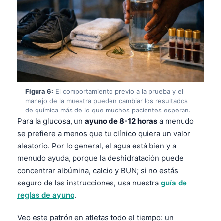
தமிழ்
తెలుగు
मराठी
اردو
বাংলা
Figura 6:
El comportamiento previo a la prueba y el
Shqip
manejo de la muestra pueden cambiar los resultados
de química más de lo que muchos pacientes esperan.
Magyar
Para la glucosa, un
ayuno de 8-12 horas
a menudo
Slovenščina
se prefiere a menos que tu clínico quiera un valor
한국어
aleatorio. Por lo general, el agua está bien y a
menudo ayuda, porque la deshidratación puede
Polski
concentrar albúmina, calcio y BUN; si no estás
Lietuvių kalba
seguro de las instrucciones, usa nuestra
guía de
Русский
reglas de ayuno
.
ქართული
Veo este patrón en atletas todo el tiempo: un