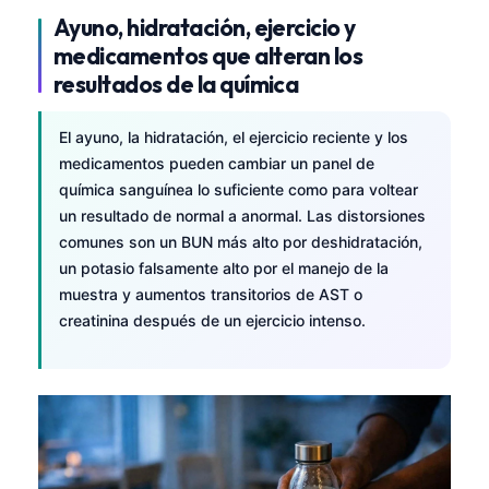
Català
Ayuno, hidratación, ejercicio y
medicamentos que alteran los
O‘zbekcha
resultados de la química
Українська
አማርኛ
El ayuno, la hidratación, el ejercicio reciente y los
Kiswahili
medicamentos pueden cambiar un panel de
química sanguínea lo suficiente como para voltear
ភាសាខ្មែរ
un resultado de normal a anormal. Las distorsiones
ဗမာစာ
comunes son un BUN más alto por deshidratación,
un potasio falsamente alto por el manejo de la
ไทย
muestra y aumentos transitorios de AST o
Tagalog
creatinina después de un ejercicio intenso.
Tiếng Việt
Bahasa Melayu
മലയാളം
ಕನ್ನಡ
ગુજરાતી