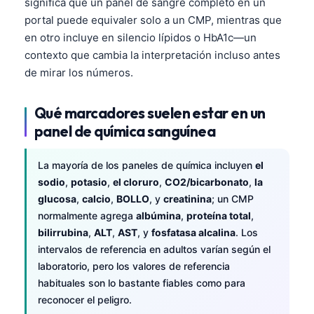
significa que un panel de sangre completo en un
portal puede equivaler solo a un CMP, mientras que
en otro incluye en silencio lípidos o HbA1c—un
contexto que cambia la interpretación incluso antes
de mirar los números.
Qué marcadores suelen estar en un
panel de química sanguínea
La mayoría de los paneles de química incluyen
el
sodio
,
potasio
,
el cloruro
,
CO2/bicarbonato
,
la
glucosa
,
calcio
,
BOLLO
, y
creatinina
; un CMP
normalmente agrega
albúmina
,
proteína total
,
bilirrubina
,
ALT
,
AST
, y
fosfatasa alcalina
. Los
intervalos de referencia en adultos varían según el
laboratorio, pero los valores de referencia
habituales son lo bastante fiables como para
reconocer el peligro.