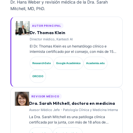
Dr. Hans Weber y revisión médica de la Dra. Sarah
Mitchell, MD, PhD.
AUTOR PRINCIPAL
Dr. Thomas Klein
Director médico, Kantesti AI
El Dr. Thomas Klein es un hematólogo clínico e
internista certificado por el consejo, con más de 15
años de experiencia en medicina de laboratorio y
análisis clínico asistido por IA. Como Director Médico
ResearchGate
Google Académico
Academia.edu
(Chief Medical Officer) en Kantesti AI, proporciona
supervisión clínica sobre la exactitud médica de la
ORCIDO
red neuronal propietaria. El Dr. Klein ha publicado
ampliamente sobre la interpretación de
biomarcadores y los diagnósticos de laboratorio en
temas de medicina de laboratorio.
REVISOR MÉDICO
Dra. Sarah Mitchell, doctora en medicina
Asesor Médico Jefe - Patología Clínica y Medicina Interna
La Dra. Sarah Mitchell es una patóloga clínica
certificada por la junta, con más de 18 años de
experiencia en medicina de laboratorio y análisis
diagnósticos. Tiene certificaciones de especialidad