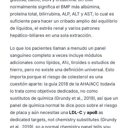
Frysk
normalmente significa el BMP más albúmina,
proteína total, bilirrubina, ALP, ALT y AST, lo cual es
Esperanto
suficiente para hacer un cribado amplio del equilibrio
Беларуская мова
de líquidos, el estrés renal y varios patrones
Татар теле
hepático-biliares en una sola extracción.
Кыргызча
Lo que los pacientes llaman a menudo un panel
ئۇيغۇرچە
sanguíneo completo a veces incluye módulos
adicionales como lípidos, A1c, tiroides o estudios de
Cebuano
hierro, pero no existe una definición universal. Esto
Basa Jawa
importa porque el riesgo de colesterol es una
ພາສາລາວ
cuestión aparte: la guía 2018 de la AHA/ACC todavía
Монгол
lo trata como objetivos dedicados, no como
sustitutos de química (Grundy et al., 2019), así que un
Afrikaans
panel de química normal te dice poco sobre el riesgo
العربية المغربية
de placa y aún necesitas una
LDL-C
y
apoB
as
Occitan
dedicated targets, not chemistry substitutes (Grundy
et al., 2019), so a normal chemistry panel tells you