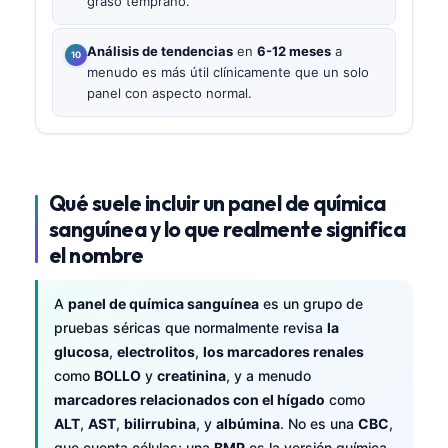
graso temprano.
Análisis de tendencias
en
6-12 meses
a
menudo es más útil clínicamente que un solo
panel con aspecto normal.
Qué suele incluir un panel de química
sanguínea y lo que realmente significa
el nombre
A
panel de química sanguínea
es un grupo de
pruebas séricas que normalmente revisa
la
glucosa
,
electrolitos
,
los marcadores renales
como
BOLLO
y
creatinina
, y a menudo
marcadores relacionados con el hígado
como
ALT
,
AST
,
bilirrubina
, y
albúmina
. No es una
CBC
,
que cuenta células; una
BMP
es la versión química