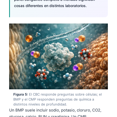
cosas diferentes en distintos laboratorios.
Figura 5:
El CBC responde preguntas sobre células; el
BMP y el CMP responden preguntas de química a
distintos niveles de profundidad.
Norsk bokmål
Un BMP suele incluir sodio, potasio, cloruro, CO2,
Ślōnskŏ gŏdka
glucosa, calcio, BUN y creatinina. Un CMP