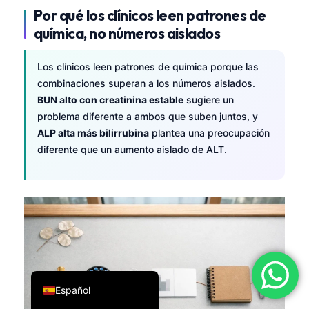
Por qué los clínicos leen patrones de
فارسی
química, no números aislados
简体中文
Română
Los clínicos leen patrones de química porque las
combinaciones superan a los números aislados.
Türkçe
BUN alto con creatinina estable
sugiere un
Ελληνικά
problema diferente a ambos que suben juntos, y
Português
ALP alta más bilirrubina
plantea una preocupación
diferente que un aumento aislado de ALT.
Italiano
עִבְרִית
Français
العربية
Deutsch
English
Español