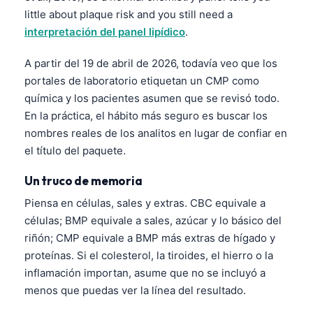
Gàidhlig
little about plaque risk and you still need a
Euskara
interpretación del panel lipídico
.
Македонски јазик
A partir del 19 de abril de 2026, todavía veo que los
Latviešu valoda
portales de laboratorio etiquetan un CMP como
Galego
química y los pacientes asumen que se revisó todo.
En la práctica, el hábito más seguro es buscar los
অসমীয়া
nombres reales de los analitos en lugar de confiar en
සිංහල
el título del paquete.
سنڌي
Un truco de memoria
پښتو
Piensa en células, sales y extras. CBC equivale a
células; BMP equivale a sales, azúcar y lo básico del
Slovenčina
riñón; CMP equivale a BMP más extras de hígado y
Hrvatski
proteínas. Si el colesterol, la tiroides, el hierro o la
inflamación importan, asume que no se incluyó a
Suomi
menos que puedas ver la línea del resultado.
Қазақ тілі