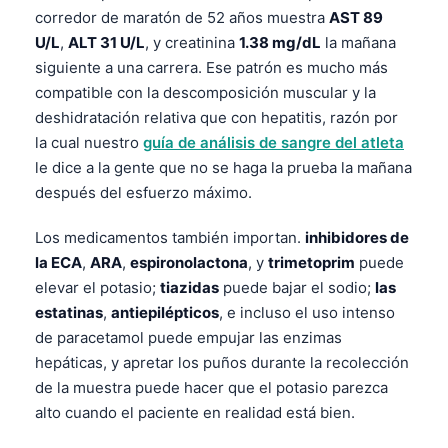
Čeština
corredor de maratón de 52 años muestra
AST 89
U/L
,
ALT 31 U/L
, y creatinina
1.38 mg/dL
la mañana
日本語
siguiente a una carrera. Ese patrón es mucho más
Eesti
compatible con la descomposición muscular y la
Azərbaycan dili
deshidratación relativa que con hepatitis, razón por
la cual nuestro
guía de análisis de sangre del atleta
Bosanski
le dice a la gente que no se haga la prueba la mañana
Svenska
después del esfuerzo máximo.
Српски језик
Los medicamentos también importan.
inhibidores de
Íslenska
la ECA
,
ARA
,
espironolactona
, y
trimetoprim
puede
Հայերեն
elevar el potasio;
tiazidas
puede bajar el sodio;
las
Bahasa Indonesia
estatinas
,
antiepilépticos
, e incluso el uso intenso
de paracetamol puede empujar las enzimas
हिन्दी
hepáticas, y apretar los puños durante la recolección
Nederlands
de la muestra puede hacer que el potasio parezca
Dansk
alto cuando el paciente en realidad está bien.
Български