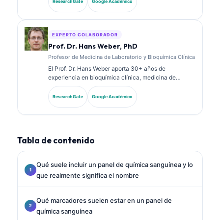
ResearchGate
Google Académico
en química clínica y ha publicado extensamente
sobre paneles de biomarcadores y análisis de
laboratorio en la práctica clínica.
EXPERTO COLABORADOR
Prof. Dr. Hans Weber, PhD
Profesor de Medicina de Laboratorio y Bioquímica Clínica
El Prof. Dr. Hans Weber aporta 30+ años de
experiencia en bioquímica clínica, medicina de
laboratorio e investigación de biomarcadores. Ex
presidente de la Sociedad Alemana de Química
ResearchGate
Google Académico
Clínica, se especializa en análisis de paneles
diagnósticos, estandarización de biomarcadores y
medicina de laboratorio asistida por IA.
Tabla de contenido
Qué suele incluir un panel de química sanguínea y lo
que realmente significa el nombre
Qué marcadores suelen estar en un panel de
química sanguínea