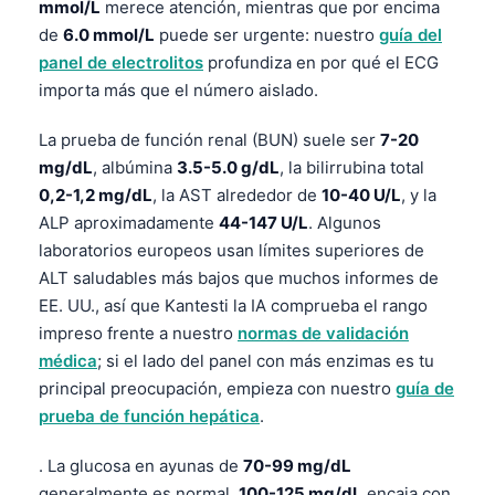
mmol/L
merece atención, mientras que por encima
de
6.0 mmol/L
puede ser urgente: nuestro
guía del
panel de electrolitos
profundiza en por qué el ECG
importa más que el número aislado.
La prueba de función renal (BUN) suele ser
7-20
mg/dL
, albúmina
3.5-5.0 g/dL
, la bilirrubina total
0,2-1,2 mg/dL
, la AST alrededor de
10-40 U/L
, y la
ALP aproximadamente
44-147 U/L
. Algunos
laboratorios europeos usan límites superiores de
ALT saludables más bajos que muchos informes de
EE. UU., así que Kantesti la IA comprueba el rango
impreso frente a nuestro
normas de validación
médica
; si el lado del panel con más enzimas es tu
principal preocupación, empieza con nuestro
guía de
prueba de función hepática
.
. La glucosa en ayunas de
70-99 mg/dL
generalmente es normal,
100-125 mg/dL
encaja con