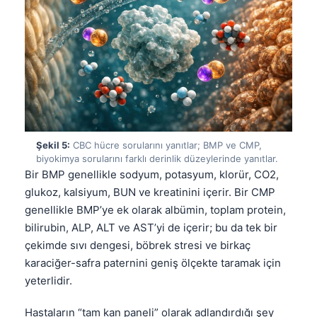
Şekil 5:
CBC hücre sorularını yanıtlar; BMP ve CMP,
biyokimya sorularını farklı derinlik düzeylerinde yanıtlar.
Bir BMP genellikle sodyum, potasyum, klorür, CO2,
glukoz, kalsiyum, BUN ve kreatinini içerir. Bir CMP
genellikle BMP’ye ek olarak albümin, toplam protein,
bilirubin, ALP, ALT ve AST’yi de içerir; bu da tek bir
çekimde sıvı dengesi, böbrek stresi ve birkaç
karaciğer-safra paternini geniş ölçekte taramak için
yeterlidir.
Norsk bokmål
Ślōnskŏ gŏdka
Hastaların “tam kan paneli” olarak adlandırdığı şey