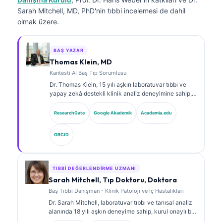
Sarah Mitchell, MD, PhD'nin tıbbi incelemesi de dahil
olmak üzere.
BAŞ YAZAR
Thomas Klein, MD
Kantesti AI Baş Tıp Sorumlusu
Dr. Thomas Klein, 15 yılı aşkın laboratuvar tıbbı ve
yapay zekâ destekli klinik analiz deneyimine sahip,
kurul onaylı bir klinik hematolog ve dâhiliye
uzmanıdır. Kantesti AI bünyesinde Tıbbi Direktör
ResearchGate
Google Akademik
Academia.edu
olarak, tescilli sinir ağının tıbbi doğruluğuna ilişkin
klinik gözetim sağlar. Dr. Klein, biyobelirteç
ORCID
yorumlanması ve laboratuvar tıbbı konularında
laboratuvar tanılarına ilişkin kapsamlı yayınlar
yapmıştır.
TIBBI DEĞERLENDIRME UZMANI
Sarah Mitchell, Tıp Doktoru, Doktora
Baş Tıbbi Danışman - Klinik Patoloji ve İç Hastalıkları
Dr. Sarah Mitchell, laboratuvar tıbbı ve tanısal analiz
alanında 18 yılı aşkın deneyime sahip, kurul onaylı bir
klinik patologdur. Klinik kimya alanında uzmanlık