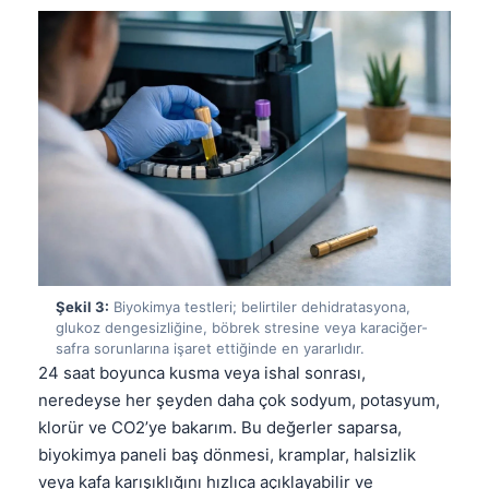
Şekil 3:
Biyokimya testleri; belirtiler dehidratasyona,
glukoz dengesizliğine, böbrek stresine veya karaciğer-
safra sorunlarına işaret ettiğinde en yararlıdır.
24 saat boyunca kusma veya ishal sonrası,
neredeyse her şeyden daha çok sodyum, potasyum,
klorür ve CO2’ye bakarım. Bu değerler saparsa,
biyokimya paneli baş dönmesi, kramplar, halsizlik
veya kafa karışıklığını hızlıca açıklayabilir ve