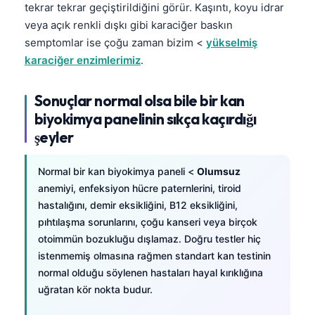
tekrar tekrar geçiştirildiğini görür. Kaşıntı, koyu idrar
veya açık renkli dışkı gibi karaciğer baskın
semptomlar ise çoğu zaman bizim <
yükselmiş
karaciğer enzimlerimiz
.
Sonuçlar normal olsa bile bir kan
biyokimya panelinin sıkça kaçırdığı
şeyler
Normal bir kan biyokimya paneli <
Olumsuz
anemiyi, enfeksiyon hücre paternlerini, tiroid
hastalığını, demir eksikliğini, B12 eksikliğini,
pıhtılaşma sorunlarını, çoğu kanseri veya birçok
otoimmün bozukluğu dışlamaz. Doğru testler hiç
istenmemiş olmasına rağmen standart kan testinin
normal olduğu söylenen hastaları hayal kırıklığına
uğratan kör nokta budur.