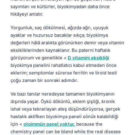
sayımları ve kültürler, biyokimyadan daha önce
hikâyeyi anlatır.
Yorgunluk, saç dökülmesi, ağızda ağrı, uyuşuk
ayaklar ve huzursuz bacaklar sıkça; biyokimya
değerleri hâlâ aralıkta görünürken demir veya vitamin
eksikliklerinden kaynaklanır. Bu paterni haftalık
görüyorum ve genellikle <
D vitamini eksikliği
biyokimya panelini rahatlatıcı kabul etmeden önce
eklerim; semptomlar sürerse ferritin ve tiroid testi
çoğu zaman bir sonraki adımdır.
Ve bazı tanılar neredeyse tamamen biyokimyanın
dışında yaşar. Öykü döküntü, eklem şişliği, kronik
ishal veya tekrarlayan ateş düşündürüyorsa, gerçek
hastalık aktifken biyokimya paneli sönük kalabildiği
için <
otoimmün panel yoktur.
because the
chemistry panel can be bland while the real disease