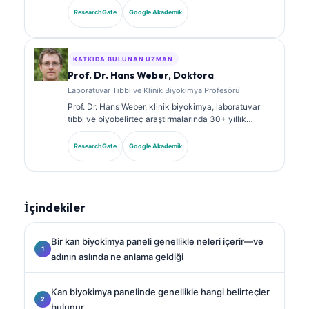
sertifikalarına sahiptir ve klinik uygulamada
ResearchGate
Google Akademik
biyobelirteç panelleri ile laboratuvar analizi üzerine
kapsamlı şekilde yayın yapmıştır.
KATKIDA BULUNAN UZMAN
Prof. Dr. Hans Weber, Doktora
Laboratuvar Tıbbi ve Klinik Biyokimya Profesörü
Prof. Dr. Hans Weber, klinik biyokimya, laboratuvar
tıbbı ve biyobelirteç araştırmalarında 30+ yıllık
uzmanlığa sahiptir. Alman Klinik Kimya Derneği’nin
eski Başkanıdır; tanısal panel analizi, biyobelirteç
ResearchGate
Google Akademik
standardizasyonu ve yapay zeka destekli laboratuvar
tıbbı alanlarında uzmanlaşmıştır.
İçindekiler
Bir kan biyokimya paneli genellikle neleri içerir—ve
adının aslında ne anlama geldiği
Kan biyokimya panelinde genellikle hangi belirteçler
bulunur