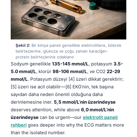
Şekil 2:
Bir kimya paneli genellikle elektrolitlere, böbrek
belirteçlerine, glukoza ve çoğu zaman karaciğer-
protein belirteçlerine odaklanır.
Sodyum genellikle
135-145 mmol/L
, potasyum
3.5-
5.0 mmol/L
, klorür
98-106 mmol/L
, ve CO2
22-29
mmol/L
. Potasyum düzeyi [4] üzeri dikkat gerektirir;
[5] üzeri ise acil olabilir—[6] EKG’nin, tek başına
sayıdan daha neden önemli olduğuna daha
derinlemesine iner.
5,5 mmol/L’nin üzerindeyse
deserves attention, while above
6,0 mmol/L’nin
üzerindeyse
can be urgent—our
elektrolit paneli
rehberi
goes deeper into why the ECG matters more
than the isolated number.