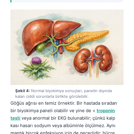
Şekil 4:
Normal biyokimya sonuçları, panelin dışında
kalan ciddi sorunlarla birlikte görülebilir.
Göğüs ağrısı en temiz örnektir. Bir hastada sıradan
bir biyokimya paneli olabilir ve yine de <
troponin
testi
veya anormal bir EKG bulunabilir; çünkü kalp
kası hasarı sodyum veya albüminle ölçülmez. Aynı
mantık birçok enfeksiyon için de geçerlidir; hücre