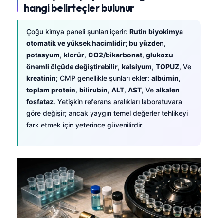
hangi belirteçler bulunur
Çoğu kimya paneli şunları içerir:
Rutin biyokimya
otomatik ve yüksek hacimlidir; bu yüzden
,
potasyum
,
klorür
,
CO2/bikarbonat
,
glukozu
önemli ölçüde değiştirebilir
,
kalsiyum
,
TOPUZ
, Ve
kreatinin
; CMP genellikle şunları ekler:
albümin
,
toplam protein
,
bilirubin
,
ALT
,
AST
, Ve
alkalen
fosfataz
. Yetişkin referans aralıkları laboratuvara
göre değişir; ancak yaygın temel değerler tehlikeyi
fark etmek için yeterince güvenilirdir.