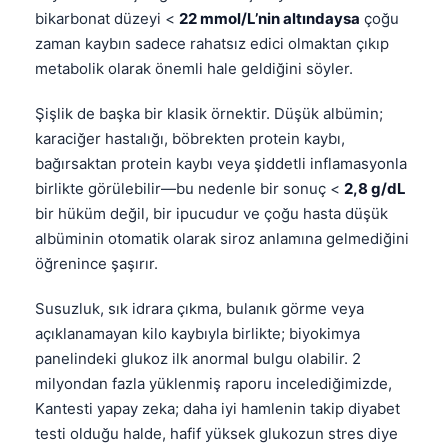
bikarbonat düzeyi <
22 mmol/L’nin altındaysa
çoğu
zaman kaybın sadece rahatsız edici olmaktan çıkıp
metabolik olarak önemli hale geldiğini söyler.
Şişlik de başka bir klasik örnektir. Düşük albümin;
karaciğer hastalığı, böbrekten protein kaybı,
bağırsaktan protein kaybı veya şiddetli inflamasyonla
birlikte görülebilir—bu nedenle bir sonuç <
2,8 g/dL
bir hüküm değil, bir ipucudur ve çoğu hasta düşük
albüminin otomatik olarak siroz anlamına gelmediğini
öğrenince şaşırır.
Susuzluk, sık idrara çıkma, bulanık görme veya
açıklanamayan kilo kaybıyla birlikte; biyokimya
panelindeki glukoz ilk anormal bulgu olabilir. 2
milyondan fazla yüklenmiş raporu incelediğimizde,
Kantesti yapay zeka; daha iyi hamlenin takip diyabet
testi olduğu halde, hafif yüksek glukozun stres diye