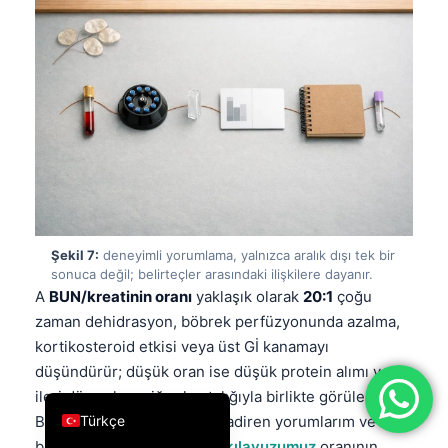
فارسی
简体中文
Română
Ελληνικά
Português
Español
Italiano
עִבְרִית
Şekil 7:
deneyimli yorumlama, yalnızca aralık dışı tek bir
sonuca değil; belirteçler arasındaki ilişkilere dayanır.
Français
A
BUN/kreatinin oranı
yaklaşık olarak
20:1
çoğu
zaman dehidrasyon, böbrek perfüzyonunda azalma,
العربية
kortikosteroid etkisi veya üst Gİ kanamayı
Deutsch
düşündürür; düşük oran ise düşük protein alımı veya
English
ileri düzey karaciğer hastalığıyla birlikte görülebilir.
Türkçe
Bu ikiliyi bağlam olmadan nadiren yorumlarım ve
bizim
BUN/kreatinin oranı kılavuzumuz
oranının