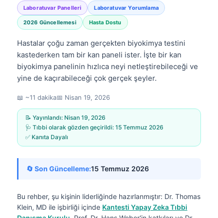
Laboratuvar Panelleri
Laboratuvar Yorumlama
2026 Güncellemesi
Hasta Dostu
Hastalar çoğu zaman gerçekten biyokimya testini
kastederken tam bir kan paneli ister. İşte bir kan
biyokimya panelinin hızlıca neyi netleştirebileceği ve
yine de kaçırabileceği çok gerçek şeyler.
📖 ~11 dakika
📅
Nisan 19, 2026
📝 Yayınlandı:
Nisan 19, 2026
🩺 Tıbbi olarak gözden geçirildi:
15 Temmuz 2026
✅ Kanıta Dayalı
🔄 Son Güncelleme:
15 Temmuz 2026
Bu rehber, şu kişinin liderliğinde hazırlanmıştır:
Dr. Thomas
Klein, MD
ile işbirliği içinde
Kantesti Yapay Zeka Tıbbi
Danışma Kurulu
, Prof. Dr. Hans Weber'in katkıları ve Dr.