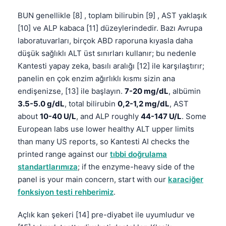
BUN genellikle [8] , toplam bilirubin [9] , AST yaklaşık
[10] ve ALP kabaca [11] düzeylerindedir. Bazı Avrupa
laboratuvarları, birçok ABD raporuna kıyasla daha
düşük sağlıklı ALT üst sınırları kullanır; bu nedenle
Kantesti yapay zeka, basılı aralığı [12] ile karşılaştırır;
panelin en çok enzim ağırlıklı kısmı sizin ana
endişenizse, [13] ile başlayın.
7-20 mg/dL
, albümin
3.5-5.0 g/dL
, total bilirubin
0,2-1,2 mg/dL
, AST
about
10-40 U/L
, and ALP roughly
44-147 U/L
. Some
European labs use lower healthy ALT upper limits
than many US reports, so Kantesti AI checks the
printed range against our
tıbbi doğrulama
standartlarımıza
; if the enzyme-heavy side of the
panel is your main concern, start with our
karaciğer
fonksiyon testi rehberimiz
.
Açlık kan şekeri [14] pre-diyabet ile uyumludur ve