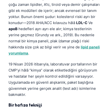
çoğu zaman lipidler, A1c, tiroid veya demir çalışmaları
Frysk
gibi ek modülleri de içerir; ancak evrensel bir tanım
Esperanto
yoktur. Bunun önemi şudur: kolesterol riski ayrı bir
Беларуская мова
konudur—2018 AHA/ACC kılavuzu hâlâ
LDL-C
Ve
apoB
hedefleri ayrı ayrı ele alır; kimya testlerinin
Татар теле
yerine geçmez (Grundy ve ark., 2019). Bu nedenle
Кыргызча
normal bir kimya paneli, plak (damar plağı) riski
ئۇيغۇرچە
hakkında size çok az bilgi verir ve yine de
lipid paneli
yorumlama
.
Cebuano
Basa Jawa
19 Nisan 2026 itibarıyla, laboratuvar portallarının bir
ພາສາລາວ
CMP’yi hâlâ “kimya” olarak etiketlediğini görüyorum
ve hastalar her şeyin kontrol edildiğini varsayıyor.
Монгол
Uygulamada en güvenli alışkanlık, paket başlığına
Afrikaans
güvenmek yerine gerçek analit (test adı) isimlerine
العربية المغربية
bakmaktır.
Occitan
Bir hafıza tekniği