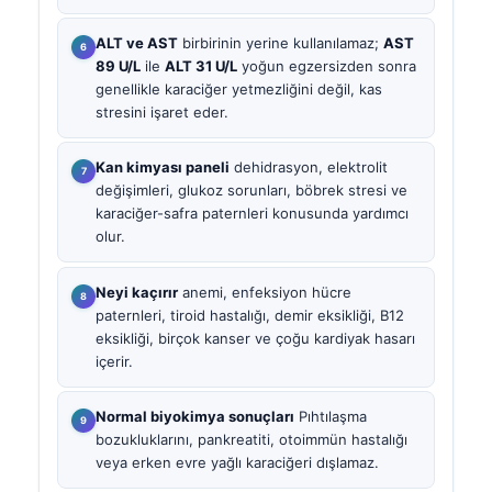
ALT ve AST
birbirinin yerine kullanılamaz;
AST
89 U/L
ile
ALT 31 U/L
yoğun egzersizden sonra
genellikle karaciğer yetmezliğini değil, kas
stresini işaret eder.
Kan kimyası paneli
dehidrasyon, elektrolit
değişimleri, glukoz sorunları, böbrek stresi ve
karaciğer-safra paternleri konusunda yardımcı
olur.
Neyi kaçırır
anemi, enfeksiyon hücre
paternleri, tiroid hastalığı, demir eksikliği, B12
eksikliği, birçok kanser ve çoğu kardiyak hasarı
içerir.
Normal biyokimya sonuçları
Pıhtılaşma
bozukluklarını, pankreatiti, otoimmün hastalığı
veya erken evre yağlı karaciğeri dışlamaz.