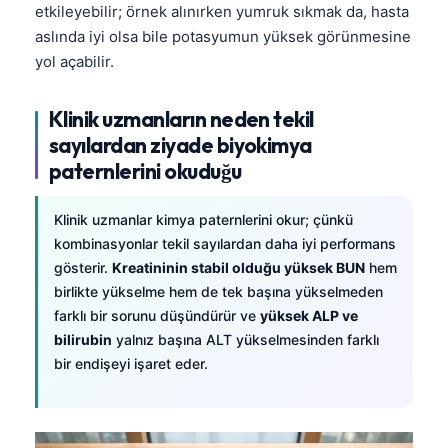
Čeština
etkileyebilir; örnek alınırken yumruk sıkmak da, hasta
aslında iyi olsa bile potasyumun yüksek görünmesine
日本語
yol açabilir.
Eesti
Azərbaycan dili
Klinik uzmanların neden tekil
sayılardan ziyade biyokimya
Bosanski
paternlerini okuduğu
Svenska
Српски језик
Klinik uzmanlar kimya paternlerini okur; çünkü
Íslenska
kombinasyonlar tekil sayılardan daha iyi performans
gösterir.
Kreatininin stabil olduğu yüksek BUN
hem
Հայերեն
birlikte yükselme hem de tek başına yükselmeden
Bahasa Indonesia
farklı bir sorunu düşündürür ve
yüksek ALP ve
bilirubin
yalnız başına ALT yükselmesinden farklı
हिन्दी
bir endişeyi işaret eder.
Nederlands
Dansk
Български