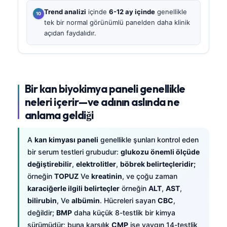
Trend analizi
içinde
6-12 ay içinde
genellikle
tek bir normal görünümlü panelden daha klinik
açıdan faydalıdır.
Bir kan biyokimya paneli genellikle
neleri içerir—ve adının aslında ne
anlama geldiği
A
kan kimyası paneli
genellikle şunları kontrol eden
bir serum testleri grubudur:
glukozu önemli ölçüde
değiştirebilir
,
elektrolitler
,
böbrek belirteçleridir;
örneğin
TOPUZ
Ve
kreatinin
, ve çoğu zaman
karaciğerle ilgili belirteçler
örneğin
ALT
,
AST
,
bilirubin
, Ve
albümin
. Hücreleri sayan
CBC
,
değildir;
BMP
daha küçük 8-testlik bir kimya
sürümüdür; buna karşılık
CMP
ise yaygın 14-testlik