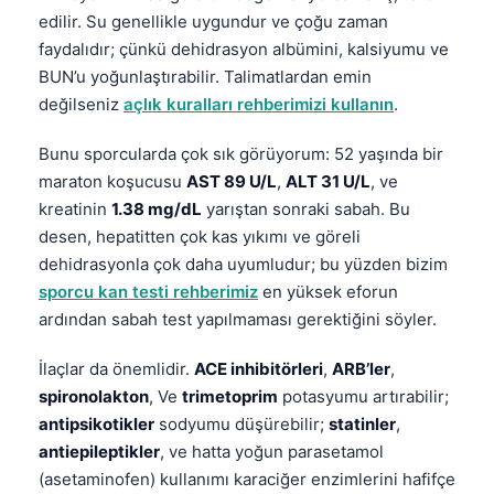
edilir. Su genellikle uygundur ve çoğu zaman
தமிழ்
faydalıdır; çünkü dehidrasyon albümini, kalsiyumu ve
తెలుగు
BUN’u yoğunlaştırabilir. Talimatlardan emin
değilseniz
açlık kuralları rehberimizi kullanın
.
मराठी
اردو
Bunu sporcularda çok sık görüyorum: 52 yaşında bir
বাংলা
maraton koşucusu
AST 89 U/L
,
ALT 31 U/L
, ve
kreatinin
1.38 mg/dL
yarıştan sonraki sabah. Bu
Shqip
desen, hepatitten çok kas yıkımı ve göreli
Magyar
dehidrasyonla çok daha uyumludur; bu yüzden bizim
Slovenščina
sporcu kan testi rehberimiz
en yüksek eforun
ardından sabah test yapılmaması gerektiğini söyler.
한국어
Polski
İlaçlar da önemlidir.
ACE inhibitörleri
,
ARB’ler
,
spironolakton
, Ve
trimetoprim
potasyumu artırabilir;
Lietuvių kalba
antipsikotikler
sodyumu düşürebilir;
statinler
,
Русский
antiepileptikler
, ve hatta yoğun parasetamol
ქართული
(asetaminofen) kullanımı karaciğer enzimlerini hafifçe