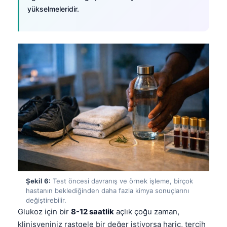
Català
yükselmeleridir.
O‘zbekcha
Українська
አማርኛ
Kiswahili
ភាសាខ្មែរ
ဗမာစာ
ไทย
Tagalog
Tiếng Việt
Bahasa Melayu
Şekil 6:
Test öncesi davranış ve örnek işleme, birçok
hastanın beklediğinden daha fazla kimya sonuçlarını
മലയാളം
değiştirebilir.
ಕನ್ನಡ
Glukoz için bir
8-12 saatlik
açlık çoğu zaman,
klinisyeniniz rastgele bir değer istiyorsa hariç, tercih
ગુજરાતી