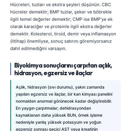
Gàidhlig
Hücreleri, tuzları ve ekstra şeyleri düşünün. CBC
Euskara
hücreler demektir; BMP tuzlar, şeker ve böbrekle
ilgili temel değerler demektir; CMP ise BMP’ye ek
Македонски јазик
olarak karaciğer ve proteinle ilgili ekstra değerler
Latviešu valoda
demektir. Kolesterol, tiroid, demir veya inflamasyon
Galego
(iltihap) önemliyse, sonuç satırını göremiyorsanız
dahil edilmediğini varsayın.
অসমীয়া
සිංහල
Biyokimya sonuçlarını çarpıtan açlık,
سنڌي
hidrasyon, egzersiz ve ilaçlar
پښتو
Açlık, hidrasyon (sıvı durumu), yakın zamanda
yapılan egzersiz ve ilaçlar, bir kan kimyası panelini
Slovenčina
normalden anormal görünecek kadar değiştirebilir.
Hrvatski
En yaygın çarpıtmalar; dehidrasyondan
kaynaklanan daha yüksek BUN, örnek işleme
Suomi
nedeniyle yanlış yüksek potasyum ve yoğun
Қазақ тілі
egzersiz sonrası geçici AST veya kreatinin