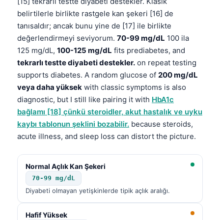
[15] tekrarlı testte diyabeti destekler. Klasik
belirtilerle birlikte rastgele kan şekeri [16] de
tanısaldır; ancak bunu yine de [17] ile birlikte
değerlendirmeyi seviyorum.
70-99 mg/dL
100 ila
125 mg/dL,
100-125 mg/dL
fits prediabetes, and
tekrarlı testte diyabeti destekler.
on repeat testing
supports diabetes. A random glucose of
200 mg/dL
veya daha yüksek
with classic symptoms is also
diagnostic, but I still like pairing it with
HbA1c
bağlamı [18] çünkü steroidler, akut hastalık ve uyku
kaybı tablonun şeklini bozabilir.
because steroids,
acute illness, and sleep loss can distort the picture.
Normal Açlık Kan Şekeri
70-99 mg/dL
Diyabeti olmayan yetişkinlerde tipik açlık aralığı.
Hafif Yüksek