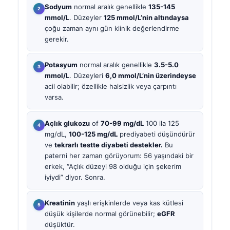
Sodyum
normal aralık genellikle
135-145
mmol/L
. Düzeyler
125 mmol/L’nin altındaysa
çoğu zaman aynı gün klinik değerlendirme
gerekir.
Potasyum
normal aralık genellikle
3.5-5.0
mmol/L
. Düzeyleri
6,0 mmol/L’nin üzerindeyse
acil olabilir; özellikle halsizlik veya çarpıntı
varsa.
Açlık glukozu
of
70-99 mg/dL
100 ila 125
mg/dL,
100-125 mg/dL
prediyabeti düşündürür
ve
tekrarlı testte diyabeti destekler.
Bu
paterni her zaman görüyorum: 56 yaşındaki bir
erkek, “Açlık düzeyi 98 olduğu için şekerim
iyiydi” diyor. Sonra.
Kreatinin
yaşlı erişkinlerde veya kas kütlesi
düşük kişilerde normal görünebilir;
eGFR
düşüktür.