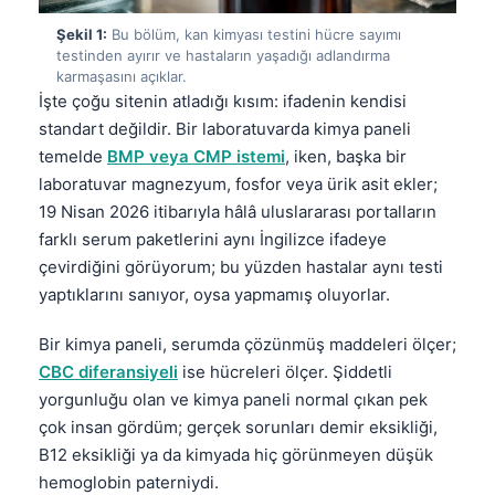
Şekil 1:
Bu bölüm, kan kimyası testini hücre sayımı
testinden ayırır ve hastaların yaşadığı adlandırma
karmaşasını açıklar.
İşte çoğu sitenin atladığı kısım: ifadenin kendisi
standart değildir. Bir laboratuvarda kimya paneli
temelde
BMP veya CMP istemi
, iken, başka bir
laboratuvar magnezyum, fosfor veya ürik asit ekler;
19 Nisan 2026 itibarıyla hâlâ uluslararası portalların
farklı serum paketlerini aynı İngilizce ifadeye
çevirdiğini görüyorum; bu yüzden hastalar aynı testi
yaptıklarını sanıyor, oysa yapmamış oluyorlar.
Bir kimya paneli, serumda çözünmüş maddeleri ölçer;
CBC diferansiyeli
ise hücreleri ölçer. Şiddetli
yorgunluğu olan ve kimya paneli normal çıkan pek
çok insan gördüm; gerçek sorunları demir eksikliği,
B12 eksikliği ya da kimyada hiç görünmeyen düşük
hemoglobin paterniydi.