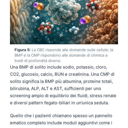
Figura 5:
La CBC risponde alle domande sulle cellule; la
BMP e la CMP rispondono alle domande di chimica a
livelli di profondità diversi.
Una BMP di solito include sodio, potassio, cloro,
CO2, glucosio, calcio, BUN e creatinina. Una CMP di
solito significa la BMP più albumina, proteine totali,
bilirubina, ALP, ALT e AST, sufficienti per uno
screening ampio di equilibrio dei fluidi, stress renale
e diversi pattern fegato-biliari in un’unica seduta.
Norsk bokmål
Quello che i pazienti chiamano spesso un pannello
ematico completo include moduli aggiuntivi come i
Ślōnskŏ gŏdka