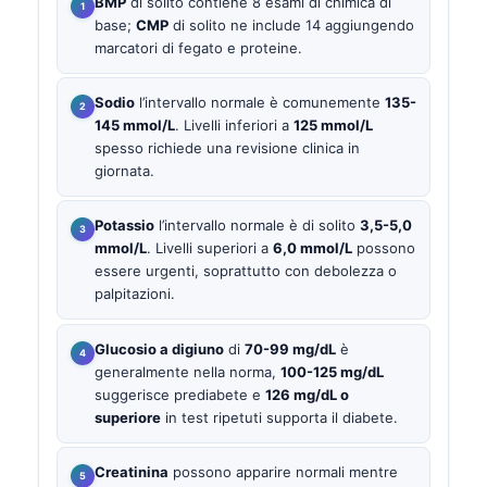
BMP
di solito contiene 8 esami di chimica di
base;
CMP
di solito ne include 14 aggiungendo
marcatori di fegato e proteine.
Sodio
l’intervallo normale è comunemente
135-
145 mmol/L
. Livelli inferiori a
125 mmol/L
spesso richiede una revisione clinica in
giornata.
Potassio
l’intervallo normale è di solito
3,5-5,0
mmol/L
. Livelli superiori a
6,0 mmol/L
possono
essere urgenti, soprattutto con debolezza o
palpitazioni.
Glucosio a digiuno
di
70-99 mg/dL
è
generalmente nella norma,
100-125 mg/dL
suggerisce prediabete e
126 mg/dL o
superiore
in test ripetuti supporta il diabete.
Creatinina
possono apparire normali mentre