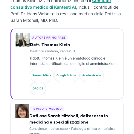
Thomas Klein, MD
in collaborazione con il
Comitato
consultivo medico di Kantesti AI
, inclusi i contributi del
Prof. Dr. Hans Weber e la revisione medica della Dott.ssa
Sarah Mitchell, MD, PhD.
AUTORE PRINCIPALE
Dott. Thomas Klein
Direttore sanitario, Kantesti AI
Il dott. Thomas Klein è un ematologo clinico e
internista certificato dal consiglio di amministrazione,
con oltre 15 anni di esperienza in medicina di
laboratorio e analisi clinica assistita da AI. In qualità
ResearchGate
Google Scholar
Academia.edu
di Chief Medical Officer presso Kantesti AI, fornisce
supervisione clinica sull’accuratezza medica della
ORCIDE
rete neurale proprietaria. Il dott. Klein ha pubblicato
ampiamente su interpretazione dei biomarcatori e
diagnostica di laboratorio su argomenti di medicina di
laboratorio.
REVISORE MEDICO
Dott.ssa Sarah Mitchell, dottoressa in
medicina e specializzazione
Consulente medico capo - Patologia clinica e medicina
interna