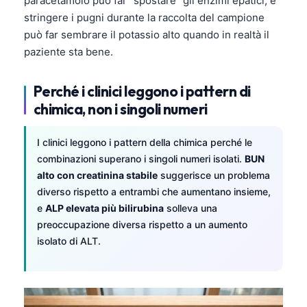
paracetamolo può far “spostare” gli enzimi epatici, e
Čeština
stringere i pugni durante la raccolta del campione
日本語
può far sembrare il potassio alto quando in realtà il
paziente sta bene.
Eesti
Azərbaycan dili
Perché i clinici leggono i pattern di
Bosanski
chimica, non i singoli numeri
Svenska
I clinici leggono i pattern della chimica perché le
Српски језик
combinazioni superano i singoli numeri isolati.
BUN
Íslenska
alto con creatinina stabile
suggerisce un problema
Հայերեն
diverso rispetto a entrambi che aumentano insieme,
e
ALP elevata più bilirubina
solleva una
Bahasa Indonesia
preoccupazione diversa rispetto a un aumento
हिन्दी
isolato di ALT.
Nederlands
Dansk
Български