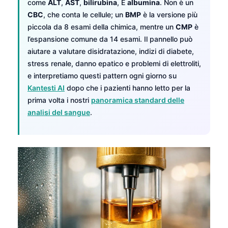
come
ALT
,
AST
,
bilirubina
, E
albumina
. Non è un
CBC
, che conta le cellule; un
BMP
è la versione più
piccola da 8 esami della chimica, mentre un
CMP
è
l’espansione comune da 14 esami. Il pannello può
aiutare a valutare disidratazione, indizi di diabete,
stress renale, danno epatico e problemi di elettroliti,
e interpretiamo questi pattern ogni giorno su
Kantesti AI
dopo che i pazienti hanno letto per la
prima volta i nostri
panoramica standard delle
analisi del sangue
.