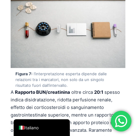
فارسی
简体中文
Română
Türkçe
Ελληνικά
Português
Español
Figura 7:
l’interpretazione esperta dipende dalle
עִבְרִית
relazioni tra i marcatori, non solo da un singolo
risultato fuori dall’intervallo.
Français
A
Rapporto BUN/creatinina
oltre circa
20:1
spesso
العربية
indica disidratazione, ridotta perfusione renale,
effetto dei corticosteroidi o sanguinamento
Deutsch
gastrointestinale superiore, mentre un rapporto
English
basso può comparire con un apporto proteico scarso
Italiano
o con una malattia epatica avanzata. Raramente