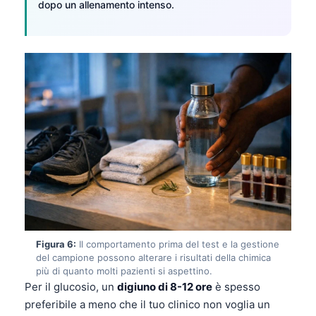
dopo un allenamento intenso.
Català
O‘zbekcha
Українська
አማርኛ
Kiswahili
ភាសាខ្មែរ
ဗမာစာ
ไทย
Tagalog
Tiếng Việt
Bahasa Melayu
Figura 6:
Il comportamento prima del test e la gestione
del campione possono alterare i risultati della chimica
മലയാളം
più di quanto molti pazienti si aspettino.
Per il glucosio, un
digiuno di 8-12 ore
è spesso
ಕನ್ನಡ
preferibile a meno che il tuo clinico non voglia un
ગુજરાતી