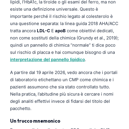
lipidi, l’
HbA1c
, la tiroide o gli esami del ferro, ma non
Frysk
esiste una definizione universale. Questo è
Esperanto
importante perché il rischio legato al colesterolo è
una questione separata: la linea guida 2018 AHA/ACC
Беларуская мова
tratta ancora
LDL-C
E
apoB
come obiettivi dedicati,
Татар теле
non come sostituti della chimica (Grundy et al., 2019);
Кыргызча
quindi un pannello di chimica “normale” ti dice poco
sul rischio di placca e hai comunque bisogno di una
ئۇيغۇرچە
interpretazione del pannello lipidico
.
Cebuano
A partire dal 19 aprile 2026, vedo ancora che i portali
Basa Jawa
di laboratorio etichettano un CMP come chimica e i
ພາສາລາວ
pazienti assumono che sia stato controllato tutto.
Монгол
Nella pratica, l’abitudine più sicura è cercare i nomi
Afrikaans
degli analiti effettivi invece di fidarsi del titolo del
pacchetto.
العربية المغربية
Occitan
Un trucco mnemonico