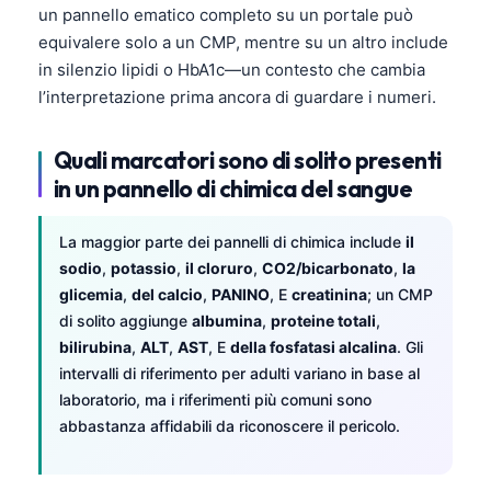
un pannello ematico completo su un portale può
equivalere solo a un CMP, mentre su un altro include
in silenzio lipidi o HbA1c—un contesto che cambia
l’interpretazione prima ancora di guardare i numeri.
Quali marcatori sono di solito presenti
in un pannello di chimica del sangue
La maggior parte dei pannelli di chimica include
il
sodio
,
potassio
,
il cloruro
,
CO2/bicarbonato
,
la
glicemia
,
del calcio
,
PANINO
, E
creatinina
; un CMP
di solito aggiunge
albumina
,
proteine totali
,
bilirubina
,
ALT
,
AST
, E
della fosfatasi alcalina
. Gli
intervalli di riferimento per adulti variano in base al
laboratorio, ma i riferimenti più comuni sono
abbastanza affidabili da riconoscere il pericolo.