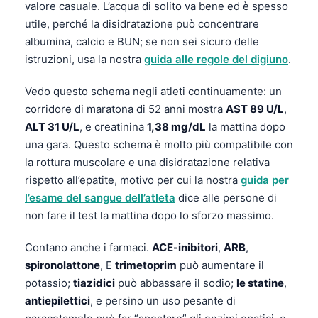
valore casuale. L’acqua di solito va bene ed è spesso
தமிழ்
utile, perché la disidratazione può concentrare
albumina, calcio e BUN; se non sei sicuro delle
తెలుగు
istruzioni, usa la nostra
guida alle regole del digiuno
.
मराठी
Vedo questo schema negli atleti continuamente: un
اردو
corridore di maratona di 52 anni mostra
AST 89 U/L
,
বাংলা
ALT 31 U/L
, e creatinina
1,38 mg/dL
la mattina dopo
Shqip
una gara. Questo schema è molto più compatibile con
Magyar
la rottura muscolare e una disidratazione relativa
rispetto all’epatite, motivo per cui la nostra
guida per
Slovenščina
l’esame del sangue dell’atleta
dice alle persone di
한국어
non fare il test la mattina dopo lo sforzo massimo.
Polski
Contano anche i farmaci.
ACE-inibitori
,
ARB
,
Lietuvių kalba
spironolattone
, E
trimetoprim
può aumentare il
Русский
potassio;
tiazidici
può abbassare il sodio;
le statine
,
antiepilettici
, e persino un uso pesante di
ქართული