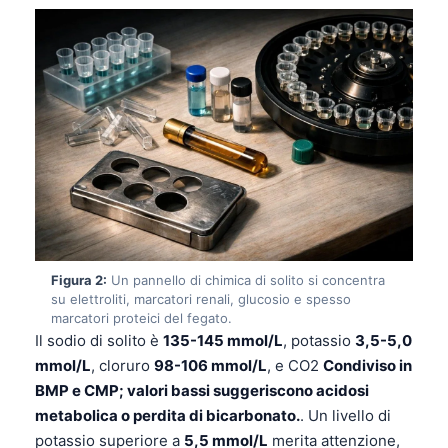
Figura 2:
Un pannello di chimica di solito si concentra
su elettroliti, marcatori renali, glucosio e spesso
marcatori proteici del fegato.
Il sodio di solito è
135-145 mmol/L
, potassio
3,5-5,0
mmol/L
, cloruro
98-106 mmol/L
, e CO2
Condiviso in
BMP e CMP; valori bassi suggeriscono acidosi
metabolica o perdita di bicarbonato.
. Un livello di
potassio superiore a
5,5 mmol/L
merita attenzione,