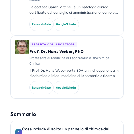
La dott.ssa Sarah Mitchell è un patologo clinico
certificato dal consiglio di amministrazione, con oltre
18 anni di esperienza in medicina di laboratorio e
analisi diagnostica. Possiede certificazioni di
ResearchGate
Google Scholar
specializzazione in chimica clinica e ha pubblicato
ampiamente su pannelli di biomarcatori e analisi di
laboratorio nella pratica clinica.
ESPERTO COLLABORATORE
Prof. Dr. Hans Weber, PhD
Professore di Medicina di Laboratorio e Biochimica
Clinica
Il Prof. Dr. Hans Weber porta 30+ anni di esperienza in
biochimica clinica, medicina di laboratorio e ricerca
sui biomarcatori. Ex Presidente della Società Tedesca
di Chimica Clinica, si specializza nell’analisi dei
ResearchGate
Google Scholar
pannelli diagnostici, nella standardizzazione dei
biomarcatori e nella medicina di laboratorio assistita
dall’IA.
Sommario
Cosa include di solito un pannello di chimica del