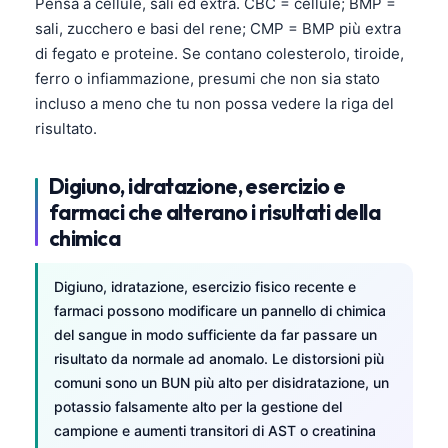
Gàidhlig
Pensa a cellule, sali ed extra. CBC = cellule; BMP =
sali, zucchero e basi del rene; CMP = BMP più extra
Euskara
di fegato e proteine. Se contano colesterolo, tiroide,
Македонски јазик
ferro o infiammazione, presumi che non sia stato
Latviešu valoda
incluso a meno che tu non possa vedere la riga del
risultato.
Galego
অসমীয়া
Digiuno, idratazione, esercizio e
සිංහල
farmaci che alterano i risultati della
سنڌي
chimica
پښتو
Digiuno, idratazione, esercizio fisico recente e
farmaci possono modificare un pannello di chimica
Slovenčina
del sangue in modo sufficiente da far passare un
risultato da normale ad anomalo. Le distorsioni più
Hrvatski
comuni sono un BUN più alto per disidratazione, un
Suomi
potassio falsamente alto per la gestione del
Қазақ тілі
campione e aumenti transitori di AST o creatinina