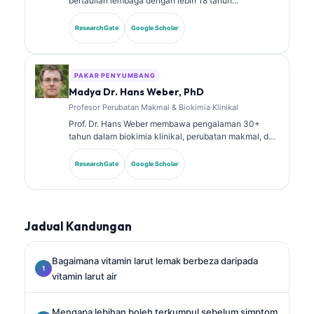
bertauliah lembaga dengan lebih 18 tahun
pengalaman dalam perubatan makmal dan analisis
diagnostik. Beliau memiliki pensijilan kepakaran
ResearchGate
Google Scholar
dalam kimia klinikal dan telah menerbitkan secara
meluas tentang panel biomarker dan analisis makmal
dalam amalan klinikal.
PAKAR PENYUMBANG
Madya Dr. Hans Weber, PhD
Profesor Perubatan Makmal & Biokimia Klinikal
Prof. Dr. Hans Weber membawa pengalaman 30+
tahun dalam biokimia klinikal, perubatan makmal, dan
penyelidikan biomarker. Bekas Presiden Persatuan
Kimia Klinikal Jerman, beliau pakar dalam analisis
ResearchGate
Google Scholar
panel diagnostik, penyeragaman biomarker, dan
perubatan makmal berbantukan AI.
Jadual Kandungan
Bagaimana vitamin larut lemak berbeza daripada
vitamin larut air
Mengapa lebihan boleh terkumpul sebelum simptom