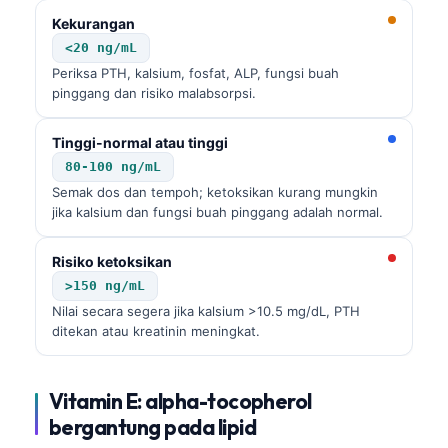
Kekurangan
<20 ng/mL
Periksa PTH, kalsium, fosfat, ALP, fungsi buah
pinggang dan risiko malabsorpsi.
Tinggi-normal atau tinggi
80-100 ng/mL
Semak dos dan tempoh; ketoksikan kurang mungkin
jika kalsium dan fungsi buah pinggang adalah normal.
Risiko ketoksikan
>150 ng/mL
Nilai secara segera jika kalsium >10.5 mg/dL, PTH
ditekan atau kreatinin meningkat.
Vitamin E: alpha-tocopherol
Norsk bokmål
bergantung pada lipid
Ślōnskŏ gŏdka