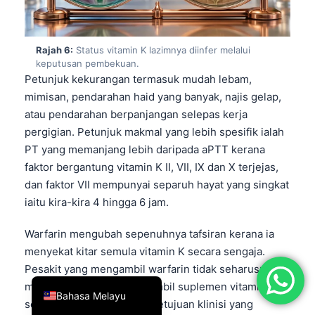
简体中文
Română
Rajah 6:
Status vitamin K lazimnya diinfer melalui
Türkçe
keputusan pembekuan.
Petunjuk kekurangan termasuk mudah lebam,
Ελληνικά
mimisan, pendarahan haid yang banyak, najis gelap,
Português
atau pendarahan berpanjangan selepas kerja
pergigian. Petunjuk makmal yang lebih spesifik ialah
Español
PT yang memanjang lebih daripada aPTT kerana
Italiano
faktor bergantung vitamin K II, VII, IX dan X terjejas,
עִבְרִית
dan faktor VII mempunyai separuh hayat yang singkat
iaitu kira-kira 4 hingga 6 jam.
Français
العربية
Warfarin mengubah sepenuhnya tafsiran kerana ia
Deutsch
menyekat kitar semula vitamin K secara sengaja.
Pesakit yang mengambil warfarin tidak seharusnya
English
mula atau berhenti mengambil suplemen vitamin K
Bahasa Melayu
secara tiba-tiba tanpa persetujuan klinisi yang