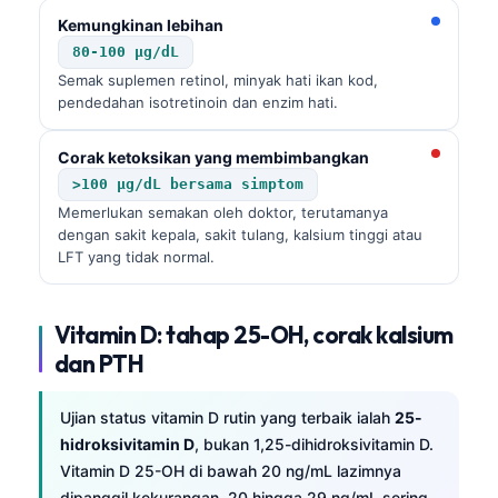
Kemungkinan lebihan
80-100 µg/dL
Semak suplemen retinol, minyak hati ikan kod,
pendedahan isotretinoin dan enzim hati.
Corak ketoksikan yang membimbangkan
>100 µg/dL bersama simptom
Memerlukan semakan oleh doktor, terutamanya
dengan sakit kepala, sakit tulang, kalsium tinggi atau
LFT yang tidak normal.
Vitamin D: tahap 25-OH, corak kalsium
dan PTH
Ujian status vitamin D rutin yang terbaik ialah
25-
hidroksivitamin D
, bukan 1,25-dihidroksivitamin D.
Vitamin D 25-OH di bawah 20 ng/mL lazimnya
dipanggil kekurangan, 20 hingga 29 ng/mL sering