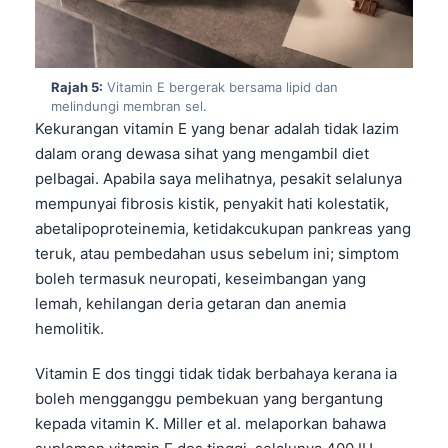
Gàidhlig
Euskara
Македонски јазик
Rajah 5:
Vitamin E bergerak bersama lipid dan
Latviešu valoda
melindungi membran sel.
Kekurangan vitamin E yang benar adalah tidak lazim
Galego
dalam orang dewasa sihat yang mengambil diet
অসমীয়া
pelbagai. Apabila saya melihatnya, pesakit selalunya
සිංහල
mempunyai fibrosis kistik, penyakit hati kolestatik,
abetalipoproteinemia, ketidakcukupan pankreas yang
سنڌي
teruk, atau pembedahan usus sebelum ini; simptom
پښتو
boleh termasuk neuropati, keseimbangan yang
lemah, kehilangan deria getaran dan anemia
hemolitik.
Slovenčina
Hrvatski
Vitamin E dos tinggi tidak tidak berbahaya kerana ia
Suomi
boleh mengganggu pembekuan yang bergantung
kepada vitamin K. Miller et al. melaporkan bahawa
Қазақ тілі