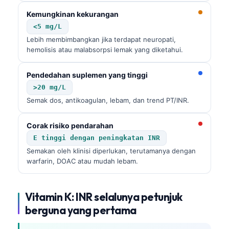
Kemungkinan kekurangan
తెలుగు
<5 mg/L
मराठी
Lebih membimbangkan jika terdapat neuropati,
اردو
hemolisis atau malabsorpsi lemak yang diketahui.
বাংলা
Pendedahan suplemen yang tinggi
Shqip
>20 mg/L
Magyar
Semak dos, antikoagulan, lebam, dan trend PT/INR.
Slovenščina
Corak risiko pendarahan
한국어
E tinggi dengan peningkatan INR
Polski
Semakan oleh klinisi diperlukan, terutamanya dengan
warfarin, DOAC atau mudah lebam.
Lietuvių kalba
Русский
Vitamin K: INR selalunya petunjuk
ქართული
berguna yang pertama
Čeština