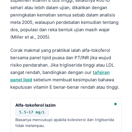
suplemen vitamin E dos tinggi, selalunya 400 IU
Català
sehari atau lebih dalam ujian, dikaitkan dengan
O‘zbekcha
peningkatan kematian semua sebab dalam analisis
meta 2005, walaupun perdebatan kemudian tentang
Українська
dos, populasi dan reka bentuk ujian masih wajar
አማርኛ
(Miller et al., 2005).
Kiswahili
Corak makmal yang praktikal ialah alfa-tokoferol
ភាសាខ្មែរ
bersama panel lipid puasa dan PT/INR jika wujud
ဗမာစာ
risiko pendarahan. Jika trigliserida tinggi atau LDL
sangat rendah, bandingkan dengan our
tafsiran
ไทย
panel lipid
sebelum membuat kesimpulan bahawa
Tagalog
keputusan vitamin E benar-benar rendah atau tinggi.
Tiếng Việt
മലയാളം
Alfa-tokoferol lazim
ಕನ್ನಡ
5.5-17 mg/L
Biasanya mencukupi apabila kolesterol dan trigliserida
ગુજરાતી
tidak melampau.
தமிழ்