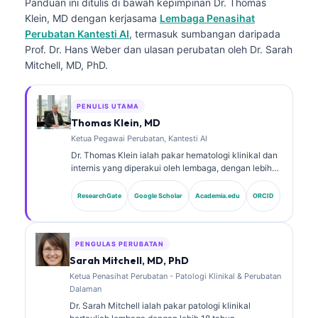
Panduan ini ditulis di bawah kepimpinan
Dr. Thomas
Klein, MD
dengan kerjasama
Lembaga Penasihat
Perubatan Kantesti AI
, termasuk sumbangan daripada
Prof. Dr. Hans Weber dan ulasan perubatan oleh Dr. Sarah
Mitchell, MD, PhD.
PENULIS UTAMA
Thomas Klein, MD
Ketua Pegawai Perubatan, Kantesti AI
Dr. Thomas Klein ialah pakar hematologi klinikal dan
internis yang diperakui oleh lembaga, dengan lebih
15 tahun pengalaman dalam perubatan makmal dan
analisis klinikal berbantukan AI. Sebagai Ketua
ResearchGate
Google Scholar
Academia.edu
ORCID
Pegawai Perubatan di Kantesti AI, beliau
menyediakan penyeliaan klinikal terhadap ketepatan
perubatan rangkaian saraf proprietari tersebut. Dr.
Klein telah menerbitkan secara meluas mengenai
PENGULAS PERUBATAN
tafsiran biomarker dan diagnostik makmal dalam
Sarah Mitchell, MD, PhD
topik perubatan makmal.
Ketua Penasihat Perubatan - Patologi Klinikal & Perubatan
Dalaman
Dr. Sarah Mitchell ialah pakar patologi klinikal