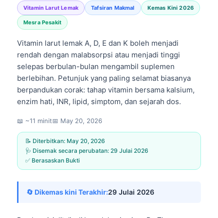
Vitamin Larut Lemak
Tafsiran Makmal
Kemas Kini 2026
Mesra Pesakit
Vitamin larut lemak A, D, E dan K boleh menjadi
rendah dengan malabsorpsi atau menjadi tinggi
selepas berbulan-bulan mengambil suplemen
berlebihan. Petunjuk yang paling selamat biasanya
berpandukan corak: tahap vitamin bersama kalsium,
enzim hati, INR, lipid, simptom, dan sejarah dos.
📖 ~11 minit
📅
May 20, 2026
📝 Diterbitkan:
May 20, 2026
🩺 Disemak secara perubatan:
29 Julai 2026
✅ Berasaskan Bukti
🔄 Dikemas kini Terakhir:
29 Julai 2026