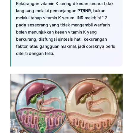
日本語
Kekurangan vitamin K sering dikesan secara tidak
langsung melalui pemanjangan
PT/INR
, bukan
Eesti
melalui tahap vitamin K serum. INR melebihi 1.2
Azərbaycan dili
pada seseorang yang tidak mengambil warfarin
boleh menunjukkan kesan vitamin K yang
Bosanski
berkurang, disfungsi sintesis hati, kekurangan
Svenska
faktor, atau gangguan makmal, jadi coraknya perlu
Српски језик
diteliti dengan teliti.
Íslenska
Հայերեն
Bahasa Indonesia
हिन्दी
Nederlands
Dansk
Български
فارسی