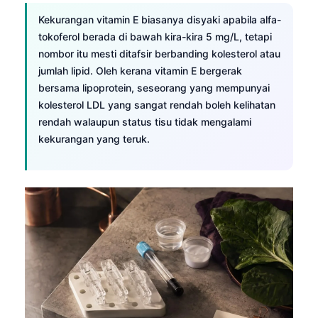
Frysk
Kekurangan vitamin E biasanya disyaki apabila alfa-
tokoferol berada di bawah kira-kira 5 mg/L, tetapi
Esperanto
nombor itu mesti ditafsir berbanding kolesterol atau
Беларуская мова
jumlah lipid. Oleh kerana vitamin E bergerak
Татар теле
bersama lipoprotein, seseorang yang mempunyai
kolesterol LDL yang sangat rendah boleh kelihatan
Кыргызча
rendah walaupun status tisu tidak mengalami
ئۇيغۇرچە
kekurangan yang teruk.
Cebuano
Basa Jawa
ພາສາລາວ
Монгол
Afrikaans
العربية المغربية
Occitan