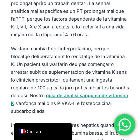
prolongat aprèp un trabalh dentari. La senhal
简体中文
analitica mai especifica es un PT prolongat mai que
Română
l’aPTT, perque los factors dependents de la vitamina
K II, VII, IX e X son afectats, e lo factor VII a una vida
Türkçe
mitjana corta d’aperaquí 4 a 6 oras.
Ελληνικά
Warfarin cambia tota l’interpretacion, perque
Português
blocatge deliberatament lo reciclatge de la vitamina
Español
K. Un pacient sul warfarin deu pas començar o
Italiano
arrestar subit de suplementacion de vitamina K sens
lo clinician prescriptor; quitament una ingesta
עִבְרִית
regulara de 100 µg cada jorn pòt cambiar los besonhs
Français
de dosi. Nòstre
guia de analisi sanguina de vitamina
العربية
K
s’enfonça mai dins PIVKA-II e l’osteocalcina
Deutsch
subcarboxilada.
English
I tanben verifiqui los marcaires hepatics quand l’INR
Occitan
es naut. Un INR naut amb albumina bassa, bilirubina