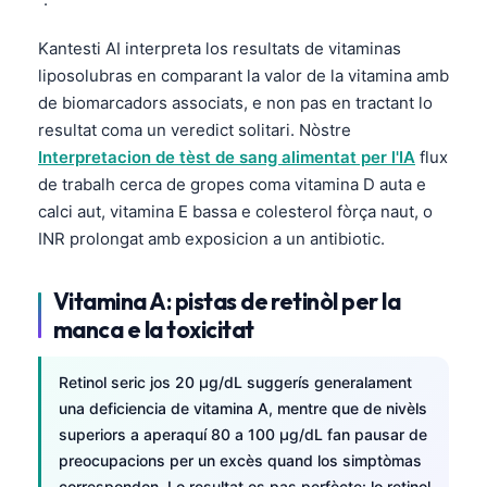
Kantesti AI interpreta los resultats de vitaminas
liposolubras en comparant la valor de la vitamina amb
de biomarcadors associats, e non pas en tractant lo
resultat coma un veredict solitari. Nòstre
Interpretacion de tèst de sang alimentat per l'IA
flux
de trabalh cerca de gropes coma vitamina D auta e
calci aut, vitamina E bassa e colesterol fòrça naut, o
INR prolongat amb exposicion a un antibiotic.
Vitamina A: pistas de retinòl per la
manca e la toxicitat
Retinol seric jos 20 µg/dL suggerís generalament
una deficiencia de vitamina A, mentre que de nivèls
superiors a aperaquí 80 a 100 µg/dL fan pausar de
preocupacions per un excès quand los simptòmas
correspondon. Lo resultat es pas perfècte: lo retinol