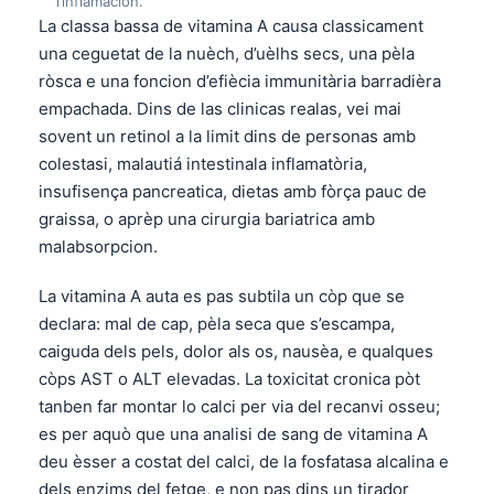
l’inflamacion.
La classa bassa de vitamina A causa classicament
una ceguetat de la nuèch, d’uèlhs secs, una pèla
ròsca e una foncion d’efiècia immunitària barradièra
empachada. Dins de las clinicas realas, vei mai
sovent un retinol a la limit dins de personas amb
colestasi, malautiá intestinala inflamatòria,
insufisença pancreatica, dietas amb fòrça pauc de
graissa, o aprèp una cirurgia bariatrica amb
malabsorpcion.
La vitamina A auta es pas subtila un còp que se
declara: mal de cap, pèla seca que s’escampa,
caiguda dels pels, dolor als os, nausèa, e qualques
còps AST o ALT elevadas. La toxicitat cronica pòt
tanben far montar lo calci per via del recanvi osseu;
es per aquò que una analisi de sang de vitamina A
deu èsser a costat del calci, de la fosfatasa alcalina e
dels enzims del fetge, e non pas dins un tirador