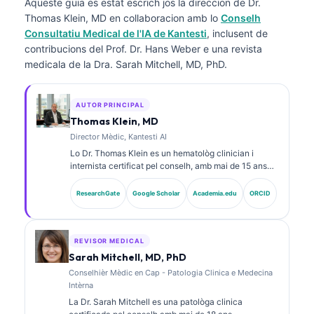
Aqueste guia es estat escrich jos la direccion de
Dr.
Thomas Klein, MD
en collaboracion amb lo
Conselh
Consultatiu Medical de l'IA de Kantesti
, inclusent de
contribucions del Prof. Dr. Hans Weber e una revista
medicala de la Dra. Sarah Mitchell, MD, PhD.
AUTOR PRINCIPAL
Thomas Klein, MD
Director Mèdic, Kantesti AI
Lo Dr. Thomas Klein es un hematològ clinician i
internista certificat pel conselh, amb mai de 15 ans
d’experiència en medicina de laboratòri e anàlisi
clinica assistida per IA. Com a director mèdic a
ResearchGate
Google Scholar
Academia.edu
ORCID
Kantesti AI, proveís una supervisió clinica de
l’exactitud medica de la xarxa neurala proprietària. Lo
Dr. Klein a publicat fòrça sus l’interpretacion de
biomarcadors e los diagnòstics de laboratòri en
REVISOR MEDICAL
temes de medicina de laboratòri.
Sarah Mitchell, MD, PhD
Conselhièr Mèdic en Cap - Patologia Clinica e Medecina
Intèrna
La Dr. Sarah Mitchell es una patològa clinica