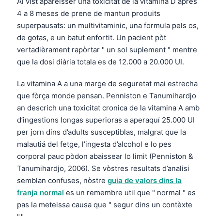
Ai vist aparéisser una toxicitat de la vitamina D après
4 a 8 meses de prene de mantun produits
superpausats: un multivitaminic, una formula pels os,
de gotas, e un batut enfortit. Un pacient pòt
vertadièrament rapòrtar " un sol suplement " mentre
que la dosi diària totala es de 12.000 a 20.000 UI.
La vitamina A a una marge de seguretat mai estrecha
que fòrça monde pensan. Penniston e Tanumihardjo
an descrich una toxicitat cronica de la vitamina A amb
d’ingestions longas superioras a aperaquí 25.000 UI
per jorn dins d’adults susceptiblas, malgrat que la
malautiá del fetge, l’ingesta d’alcohol e lo pes
corporal pauc pòdon abaissear lo limit (Penniston &
Tanumihardjo, 2006). Se vòstres resultats d’analisi
semblan confuses, nòstre
guia de valors dins la
franja normal
es un remembre util que " normal " es
pas la meteissa causa que " segur dins un contèxte
"."