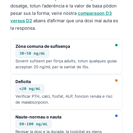
dosatge, totun l’aderéncia e la valor de basa pòdon
pesar sus la forma; veire nòstra
comparason D3
versus D2
abans d’afirmar que una dosi mai auta es
la responsa.
Zòna comuna de sufisença
30-50 ng/mL
Sovent sufisent per fòrça adults, totun qualques guias
acceptan 20 ng/mL per la santat de l’òs.
Deficita
<20 ng/mL
Verificar PTH, calci, fosfat, ALP, foncion renala e risc
de malabsorpcion.
Naute-normau o nauta
80-100 ng/mL
Revisar la dosi e la durada; la toxicitat es mens