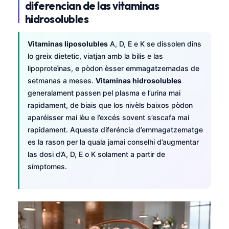
diferencian de las vitaminas
hidrosolubles
Vitaminas liposolubles
A, D, E e K se dissolen dins
lo greix dietetic, viatjan amb la bilis e las
lipoproteïnas, e pòdon èsser emmagatzemadas de
setmanas a meses.
Vitaminas hidrosolubles
generalament passen pel plasma e l’urina mai
rapidament, de biais que los nivèls baixos pòdon
aparéisser mai lèu e l’excés sovent s’escafa mai
rapidament. Aquesta diferéncia d’emmagatzematge
es la rason per la quala jamai conselhi d’augmentar
las dosi d’A, D, E o K solament a partir de
símptomes.