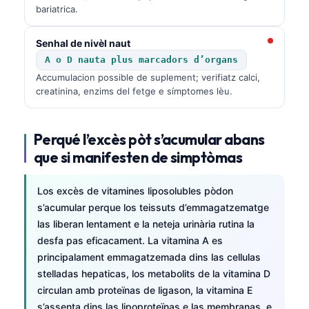
bariatrica.
Senhal de nivèl naut
A o D nauta plus marcadors d’organs
Accumulacion possible de suplement; verifiatz calci,
creatinina, enzims del fetge e símptomes lèu.
Perqué l’excès pòt s’acumular abans
que si manifesten de simptòmas
Los excès de vitamines liposolubles pòdon
s’acumular perque los teissuts d’emmagatzematge
las liberan lentament e la neteja urinària rutina la
desfa pas eficacament. La vitamina A es
principalament emmagatzemada dins las cellulas
stelladas hepaticas, los metabolits de la vitamina D
circulan amb proteïnas de ligason, la vitamina E
s’assenta dins las lipoproteïnas e las membranas, e