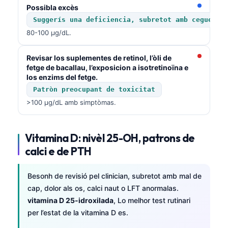
Possibla excès
Suggerís una deficiencia, subretot amb ceguetat
80-100 µg/dL.
Revisar los suplementes de retinol, l’òli de
fetge de bacallau, l’exposicion a isotretinoïna e
los enzims del fetge.
Patròn preocupant de toxicitat
>100 µg/dL amb simptòmas.
Vitamina D: nivèl 25-OH, patrons de
calci e de PTH
Besonh de revisió pel clinician, subretot amb mal de
cap, dolor als os, calci naut o LFT anormalas.
vitamina D 25-idroxilada
, Lo melhor test rutinari
per l’estat de la vitamina D es.