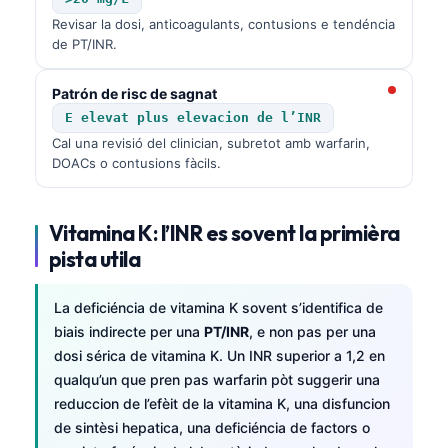
Revisar la dosi, anticoagulants, contusions e tendéncia
తెలుగు
de PT/INR.
मराठी
Patrón de risc de sagnat
اردو
E elevat plus elevacion de l’INR
বাংলা
Cal una revisió del clinician, subretot amb warfarin,
Shqip
DOACs o contusions fàcils.
Magyar
Slovenščina
Vitamina K: l’INR es sovent la primièra
pista utila
한국어
Polski
La deficiéncia de vitamina K sovent s’identifica de
Lietuvių kalba
biais indirecte per una
PT/INR
, e non pas per una
dosi sérica de vitamina K. Un INR superior a 1,2 en
Русский
qualqu’un que pren pas warfarin pòt suggerir una
ქართული
reduccion de l’efèit de la vitamina K, una disfuncion
Čeština
de sintèsi hepatica, una deficiéncia de factors o