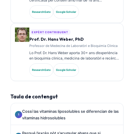
certificada pel conselh amb mai de 18 ans
d’experiéncia en medicina de laboratòri e analisi
diagnostica. Tèn de certificacions d’especialitat en
ResearchGate
Google Scholar
quimia clinica e a publicat fòrça sus de panèls de
biomarcadors e sus l’analisi de laboratòri dins la
practica clinica.
EXPÈRT CONTRIBUENT
Prof. Dr. Hans Weber, PhD
Professor de Medecina de Laboratòri e Bioquimia Clinica
Lo Prof. Dr. Hans Weber aporta 30+ ans d’experiéncia
en bioquimia clinica, medicina de laboratòri e recèrca
sus biomarcadors. Ancià President de la Societat
Alemana de Quimia Clinica, se especializa dins
ResearchGate
Google Scholar
l’analisi de panèls diagnostics, la standardizacion dels
biomarcadors e la medicina de laboratòri ajudada per
IA.
Taula de contengut
Cossí las vitaminas liposolubles se diferencian de las
vitaminas hidrosolubles
Perqué l’excès pòt s’acumular abans que si