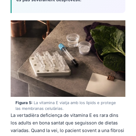
Frysk
Esperanto
Беларуская мова
Татар теле
Кыргызча
ئۇيغۇرچە
Cebuano
Basa Jawa
ພາສາລາວ
Монгол
Figura 5:
La vitamina E viatja amb los lipids e protege
Afrikaans
las membranas celulàrias.
La vertadièra deficiença de vitamina E es rara dins
العربية المغربية
los adults en bona santat que seguisson de dietas
Gàidhlig
variadas. Quand la vei, lo pacient sovent a una fibrosi