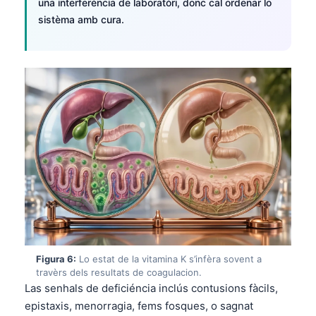
una interferéncia de laboratòri, donc cal ordenar lo
日本語
sistèma amb cura.
Eesti
Azərbaycan dili
Bosanski
Svenska
Српски језик
Íslenska
Հայերեն
Bahasa Indonesia
हिन्दी
Nederlands
Figura 6:
Lo estat de la vitamina K s’infèra sovent a
Dansk
travèrs dels resultats de coagulacion.
Български
Las senhals de deficiéncia inclús contusions fàcils,
epistaxis, menorragia, fems fosques, o sagnat
فارسی