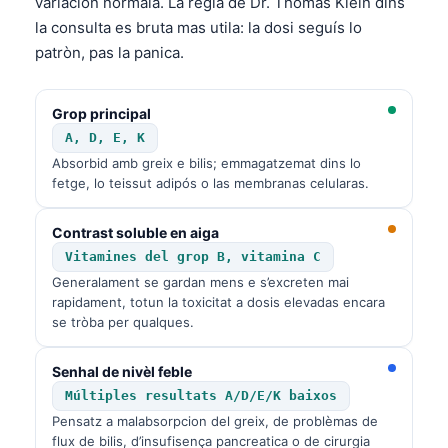
variacion normala. La regla de Dr. Thomas Klein dins
la consulta es bruta mas utila: la dosi seguís lo
patròn, pas la panica.
Grop principal
A, D, E, K
Absorbid amb greix e bilis; emmagatzemat dins lo
fetge, lo teissut adipós o las membranas celularas.
Contrast soluble en aiga
Vitamines del grop B, vitamina C
Generalament se gardan mens e s’excreten mai
rapidament, totun la toxicitat a dosis elevadas encara
se tròba per qualques.
Senhal de nivèl feble
Múltiples resultats A/D/E/K baixos
Pensatz a malabsorpcion del greix, de problèmas de
flux de bilis, d’insufisença pancreatica o de cirurgia