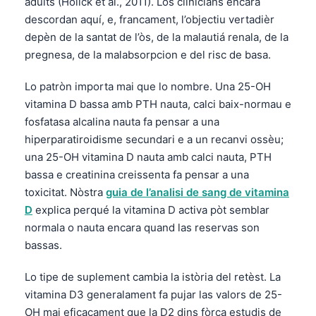
adults (Holick et al., 2011). Los clinicians encara
descordan aquí, e, francament, l’objectiu vertadièr
depèn de la santat de l’òs, de la malautiá renala, de la
pregnesa, de la malabsorpcion e del risc de basa.
Lo patròn importa mai que lo nombre. Una 25-OH
vitamina D bassa amb PTH nauta, calci baix-normau e
fosfatasa alcalina nauta fa pensar a una
hiperparatiroidisme secundari e a un recanvi ossèu;
una 25-OH vitamina D nauta amb calci nauta, PTH
bassa e creatinina creissenta fa pensar a una
toxicitat. Nòstra
guia de l’analisi de sang de vitamina
D
explica perqué la vitamina D activa pòt semblar
normala o nauta encara quand las reservas son
bassas.
Lo tipe de suplement cambia la istòria del retèst. La
vitamina D3 generalament fa pujar las valors de 25-
OH mai eficacament que la D2 dins fòrça estudis de