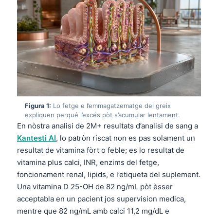
Figura 1:
Lo fetge e l’emmagatzematge del greix
expliquen perqué l’excés pòt s’acumular lentament.
En nòstra analisi de 2M+ resultats d’analisi de sang a
Kantesti AI
, lo patròn riscat non es pas solament un
resultat de vitamina fòrt o feble; es lo resultat de
vitamina plus calci, INR, enzims del fetge,
foncionament renal, lipids, e l’etiqueta del suplement.
Una vitamina D 25-OH de 82 ng/mL pòt èsser
acceptabla en un pacient jos supervision medica,
mentre que 82 ng/mL amb calci 11,2 mg/dL e