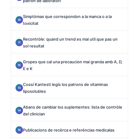
patron de laboratòri
Simptòmas que correspondon a la manca o a la
toxicitat
Recontròle: quand un trend es mai util que pas un
sol resultat
Gropes que cal una precaucion mai granda amb A, D,
E e K
Cossí Kantesti legís los patrons de vitaminas
liposolubles
Abans de cambiar los suplementes: lista de contròle
del clinician
Publicacions de recèrca e referéncias medicalas