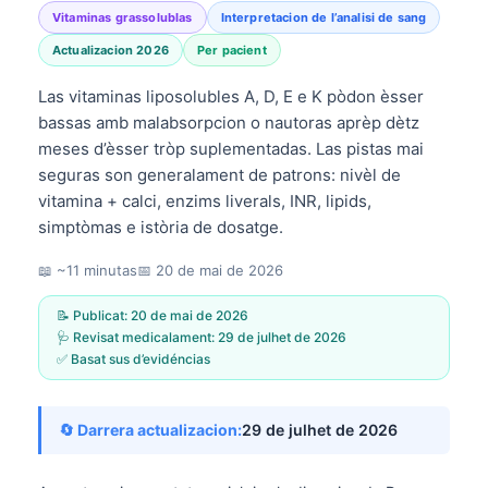
Vitaminas grassolublas
Interpretacion de l’analisi de sang
Actualizacion 2026
Per pacient
Las vitaminas liposolubles A, D, E e K pòdon èsser
bassas amb malabsorpcion o nautoras aprèp dètz
meses d’èsser tròp suplementadas. Las pistas mai
seguras son generalament de patrons: nivèl de
vitamina + calci, enzims liverals, INR, lipids,
simptòmas e istòria de dosatge.
📖 ~11 minutas
📅
20 de mai de 2026
📝 Publicat:
20 de mai de 2026
🩺 Revisat medicalament:
29 de julhet de 2026
✅ Basat sus d’evidéncias
🔄 Darrera actualizacion:
29 de julhet de 2026