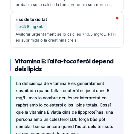
probabla se lo calci e la foncion renala son normals.
risc de toxicitat
>150 ng/mL
Avalorar urgentament se lo calci es >10.5 mg/dL, PTH
es suprimida o la creatinina creis.
Vitamina E: l’alfa-tocoferòl depend
dels lipids
La deficiença de vitamina E es generalament
sospitada quand l’alfa-tocoferòl es jos d’unes 5
mg/L, mas lo nombre deu èsser interpretat en
rapòrt amb lo colesterol o los lipids totals. Cossí
que la vitamina E viatja dins de lipoproteïnas, una
persona amb un colesterol LDL fòrça bàs pòt
Norsk bokmål
semblar bassa encara quand l’estat dels teissuts
Ślōnskŏ gŏdka
es pas severament desprovesit.