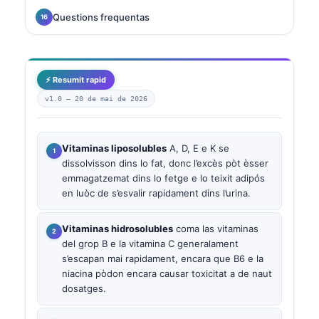
Questions frequentas
⚡ Resumit rapid
v1.0 —
20 de mai de 2026
Vitaminas liposolubles
A, D, E e K se
dissolvisson dins lo fat, donc l’excès pòt èsser
emmagatzemat dins lo fetge e lo teixit adipós
en luòc de s’esvalir rapidament dins l’urina.
Vitaminas hidrosolubles
coma las vitaminas
del grop B e la vitamina C generalament
s’escapan mai rapidament, encara que B6 e la
niacina pòdon encara causar toxicitat a de naut
dosatges.