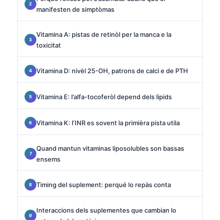
manifesten de simptòmas
Vitamina A: pistas de retinòl per la manca e la
toxicitat
Vitamina D: nivèl 25-OH, patrons de calci e de PTH
Vitamina E: l’alfa-tocoferòl depend dels lipids
Vitamina K: l’INR es sovent la primièra pista utila
Quand mantun vitaminas liposolubles son bassas
ensems
Timing del suplement: perqué lo repàs conta
Interaccions dels suplementes que cambian lo