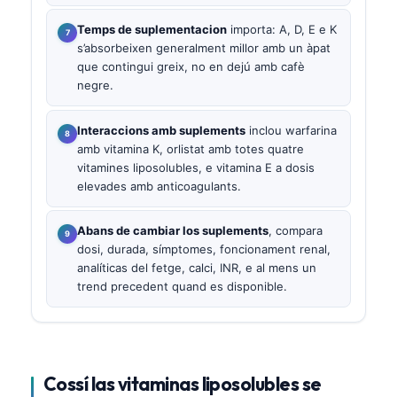
Temps de suplementacion
importa: A, D, E e K
s’absorbeixen generalment millor amb un àpat
que contingui greix, no en dejú amb cafè
negre.
Interaccions amb suplements
inclou warfarina
amb vitamina K, orlistat amb totes quatre
vitamines liposolubles, e vitamina E a dosis
elevades amb anticoagulants.
Abans de cambiar los suplements
, compara
dosi, durada, símptomes, foncionament renal,
analíticas del fetge, calci, INR, e al mens un
trend precedent quand es disponible.
Cossí las vitaminas liposolubles se