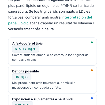
O‘zbekcha
plus panèl lipidic en dejun plus PT/INR se i a risc de
sangradura. Se los triglicerids son nauts o LDL es
Українська
fòrça bàs, comparar amb nòstra
interpretacion del
አማርኛ
panèl lipidic
abans d’apelar un resultat de vitamina E
Kiswahili
vertadièrament bàs o nauta.
ភាសាខ្មែរ
ဗမာစာ
Alfa-tocoferòl tipic
5.5-17 mg/L
ไทย
Sovent sufisent quand lo colesterol e los triglicerids
Tagalog
son pas extrems.
Tiếng Việt
Deficita possible
Bahasa Melayu
<5 mg/L
മലയാളം
Mai preocupant amb neuropatia, hemòlisi o
malabsorpcion coneguda de fats.
ಕನ್ನಡ
ગુજરાતી
Exposicion a suplementes a naut nivèl
தமிழ்
>20 mg/L