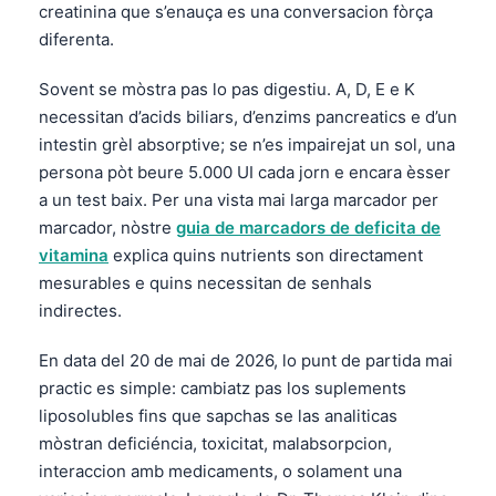
creatinina que s’enauça es una conversacion fòrça
diferenta.
Sovent se mòstra pas lo pas digestiu. A, D, E e K
necessitan d’acids biliars, d’enzims pancreatics e d’un
intestin grèl absorptive; se n’es impairejat un sol, una
persona pòt beure 5.000 UI cada jorn e encara èsser
a un test baix. Per una vista mai larga marcador per
marcador, nòstre
guia de marcadors de deficita de
vitamina
explica quins nutrients son directament
mesurables e quins necessitan de senhals
indirectes.
En data del 20 de mai de 2026, lo punt de partida mai
practic es simple: cambiatz pas los suplements
liposolubles fins que sapchas se las analiticas
mòstran deficiéncia, toxicitat, malabsorpcion,
interaccion amb medicaments, o solament una