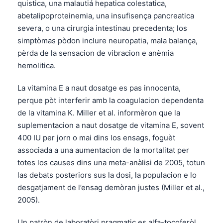
Euskara
quistica, una malautiá hepatica colestatica,
abetalipoproteinemia, una insufisença pancreatica
Македонски јазик
severa, o una cirurgia intestinau precedenta; los
Latviešu valoda
simptòmas pòdon inclure neuropatia, mala balança,
Galego
pèrda de la sensacion de vibracion e anèmia
hemolitica.
অসমীয়া
සිංහල
La vitamina E a naut dosatge es pas innocenta,
سنڌي
perque pòt interferir amb la coagulacion dependenta
de la vitamina K. Miller et al. informèron que la
پښتو
suplementacion a naut dosatge de vitamina E, sovent
400 IU per jorn o mai dins los ensags, foguèt
Slovenčina
associada a una aumentacion de la mortalitat per
totes los causes dins una meta-anàlisi de 2005, totun
Hrvatski
las debats posteriors sus la dosi, la populacion e lo
Suomi
desgatjament de l’ensag demòran justes (Miller et al.,
Қазақ тілі
2005).
Català
Un patròn de laboratòri pragmatic es alfa-tocoferòl