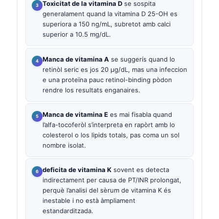
Toxicitat de la vitamina D
se sospita
generalament quand la vitamina D 25-OH es
superiora a 150 ng/mL, subretot amb calci
superior a 10.5 mg/dL.
Manca de vitamina A
se suggerís quand lo
retinòl seric es jos 20 µg/dL, mas una infeccion
e una proteïna pauc retinol-binding pòdon
rendre los resultats enganaires.
Manca de vitamina E
es mai fisabla quand
l’alfa-tocoferòl s’interpreta en rapòrt amb lo
colesterol o los lipids totals, pas coma un sol
nombre isolat.
deficita de vitamina K
sovent es detecta
indirectament per causa de PT/INR prolongat,
perquè l’analisi del sèrum de vitamina K és
inestable i no està àmpliament
estandarditzada.