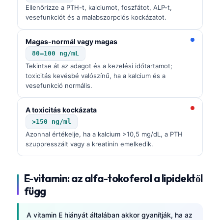
Ellenőrizze a PTH-t, kalciumot, foszfátot, ALP-t,
vesefunkciót és a malabszorpciós kockázatot.
Magas-normál vagy magas
80–100 ng/mL
Tekintse át az adagot és a kezelési időtartamot;
toxicitás kevésbé valószínű, ha a kalcium és a
vesefunkció normális.
A toxicitás kockázata
>150 ng/ml
Azonnal értékelje, ha a kalcium >10,5 mg/dL, a PTH
szuppresszált vagy a kreatinin emelkedik.
E-vitamin: az alfa-tokoferol a lipidektől
függ
Norsk bokmål
Ślōnskŏ gŏdka
A vitamin E hiányát általában akkor gyanítják, ha az