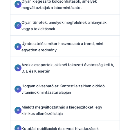
Olyan kiegészítő kölcsönhatások, amelyek
megváltoztatják a labormintázatot
Olyan tünetek, amelyek megfelelnek a hiánynak
vagy a toxicitásnak
Újratesztelés: mikor hasznosabb a trend, mint
egyetlen eredmény
Azok a csoportok, akiknél fokozott óvatosság kell A,
D, E és K esetén
Hogyan olvasható az Kantesti a zsírban oldódó
vitaminok mintázatai alapján
Mielőtt megváltoztatnád a kiegészítőket: egy
klinikus ellenőrzőlistája
Kutatási publikációk és orvosi hivatkozások