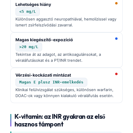
Lehetséges hiány
தமிழ்
<5 mg/L
తెలుగు
Különösen aggasztó neuropathiával, hemolízissel vagy
ismert zsírfelszívódási zavarral.
मराठी
اردو
Magas kiegészítő-expozíció
>20 mg/L
বাংলা
Tekintse át az adagot, az antikoagulánsokat, a
Shqip
véraláfutásokat és a PT/INR trendet.
Slovenščina
Vérzési-kockázati mintázat
한국어
Magas E plusz INR-emelkedés
Polski
Klinikai felülvizsgálat szükséges, különösen warfarin,
DOAC-ok vagy könnyen kialakuló véraláfutás esetén.
Lietuvių kalba
Русский
K-vitamin: az INR gyakran az első
ქართული
hasznos támpont
Čeština