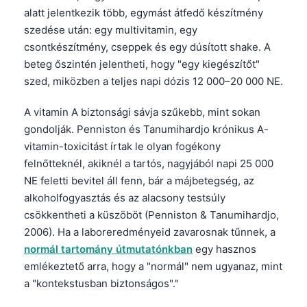
alatt jelentkezik több, egymást átfedő készítmény
szedése után: egy multivitamin, egy
csontkészítmény, cseppek és egy dúsított shake. A
beteg őszintén jelentheti, hogy "egy kiegészítőt"
szed, miközben a teljes napi dózis 12 000–20 000 NE.
A vitamin A biztonsági sávja szűkebb, mint sokan
gondolják. Penniston és Tanumihardjo krónikus A-
vitamin-toxicitást írtak le olyan fogékony
felnőtteknél, akiknél a tartós, nagyjából napi 25 000
NE feletti bevitel áll fenn, bár a májbetegség, az
alkoholfogyasztás és az alacsony testsúly
csökkentheti a küszöböt (Penniston & Tanumihardjo,
2006). Ha a laboreredményeid zavarosnak tűnnek, a
normál tartomány útmutatónkban
egy hasznos
emlékeztető arra, hogy a "normál" nem ugyanaz, mint
a "kontekstusban biztonságos"."