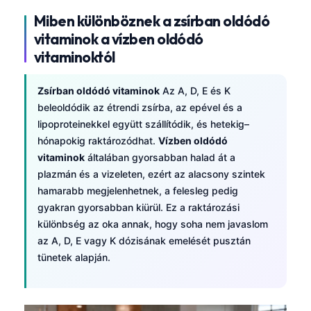
Miben különböznek a zsírban oldódó
vitaminok a vízben oldódó
vitaminoktól
Zsírban oldódó vitaminok
Az A, D, E és K
beleoldódik az étrendi zsírba, az epével és a
lipoproteinekkel együtt szállítódik, és hetekig–
hónapokig raktározódhat.
Vízben oldódó
vitaminok
általában gyorsabban halad át a
plazmán és a vizeleten, ezért az alacsony szintek
hamarabb megjelenhetnek, a felesleg pedig
gyakran gyorsabban kiürül. Ez a raktározási
különbség az oka annak, hogy soha nem javaslom
az A, D, E vagy K dózisának emelését pusztán
tünetek alapján.