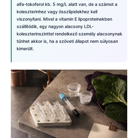
alfa-tokoferol kb. 5 mg/L alatt van, de a számot a
Frysk
koleszterinhez vagy összlipidekhez kell
Esperanto
viszonyítani. Mivel a vitamin E lipoproteinekben
szállítódik, egy nagyon alacsony LDL-
Беларуская мова
koleszterinszinttel rendelkező személy alacsonynak
Татар теле
tűnhet akkor is, ha a szöveti állapot nem súlyosan
Кыргызча
kimerült.
ئۇيغۇرچە
Cebuano
Basa Jawa
ພາສາລາວ
Монгол
Afrikaans
العربية المغربية
Occitan