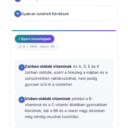
Gyakran Ismételt Kérdések
⚡ Gyors összefoglaló
v1.0 —
2026. május 20.
Zsírban oldódó vitaminok
Az A, D, E és K
zsírban oldódik, ezért a felesleg a májban és a
zsírszövetben raktározódhat, nem pedig
gyorsan ürül ki a vizelettel.
Vízben oldódó vitaminok
például a B-
vitaminok és a C-vitamin általában gyorsabban
kiürülnek, bár a B6 és a niacin nagy dózisban
még mindig okozhat toxicitást.