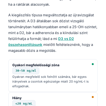
ha a raktárak alacsonyak.
A kiegészítés típusa megváltoztatja az újravizsgálat
történetét. A D3 általában sok dózist vizsgáló
tanulmányban hatékonyabban emeli a 25-OH-szintet,
mint a D2, bár a adherencia és a kiindulási szint
felülírhatja a formát; lásd a mi
D3 vs D2
összehasonlításunk
mielőtt feltételeznénk, hogy a
magasabb dózis a megoldás.
Gyakori megfelelősségi zóna
30-50 ng/ml
Gyakran megfelelő sok felnőtt számára, bár egyes
irányelvek a csontok egészsége miatt 20 ng/mL-t is
elfogadnak.
Hiány
<20 ng/mL