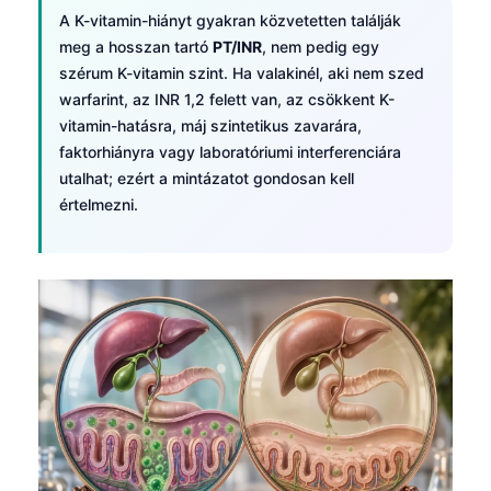
日本語
A K-vitamin-hiányt gyakran közvetetten találják
meg a hosszan tartó
PT/INR
, nem pedig egy
Eesti
szérum K-vitamin szint. Ha valakinél, aki nem szed
Azərbaycan dili
warfarint, az INR 1,2 felett van, az csökkent K-
Bosanski
vitamin-hatásra, máj szintetikus zavarára,
faktorhiányra vagy laboratóriumi interferenciára
Svenska
utalhat; ezért a mintázatot gondosan kell
Српски језик
értelmezni.
Íslenska
Հայերեն
Bahasa Indonesia
हिन्दी
Nederlands
Dansk
Български
فارسی