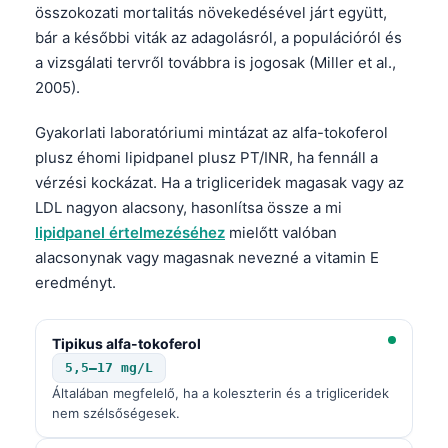
összokozati mortalitás növekedésével járt együtt,
Català
bár a későbbi viták az adagolásról, a populációról és
O‘zbekcha
a vizsgálati tervről továbbra is jogosak (Miller et al.,
Українська
2005).
አማርኛ
Gyakorlati laboratóriumi mintázat az alfa-tokoferol
Kiswahili
plusz éhomi lipidpanel plusz PT/INR, ha fennáll a
ភាសាខ្មែរ
vérzési kockázat. Ha a trigliceridek magasak vagy az
LDL nagyon alacsony, hasonlítsa össze a mi
ဗမာစာ
lipidpanel értelmezéséhez
mielőtt valóban
ไทย
alacsonynak vagy magasnak nevezné a vitamin E
Tagalog
eredményt.
Tiếng Việt
Tipikus alfa-tokoferol
Bahasa Melayu
5,5–17 mg/L
മലയാളം
Általában megfelelő, ha a koleszterin és a trigliceridek
ಕನ್ನಡ
nem szélsőségesek.
ગુજરાતી