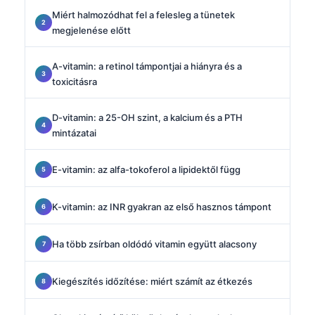
Miért halmozódhat fel a felesleg a tünetek
megjelenése előtt
A-vitamin: a retinol támpontjai a hiányra és a
toxicitásra
D-vitamin: a 25-OH szint, a kalcium és a PTH
mintázatai
E-vitamin: az alfa-tokoferol a lipidektől függ
K-vitamin: az INR gyakran az első hasznos támpont
Ha több zsírban oldódó vitamin együtt alacsony
Kiegészítés időzítése: miért számít az étkezés