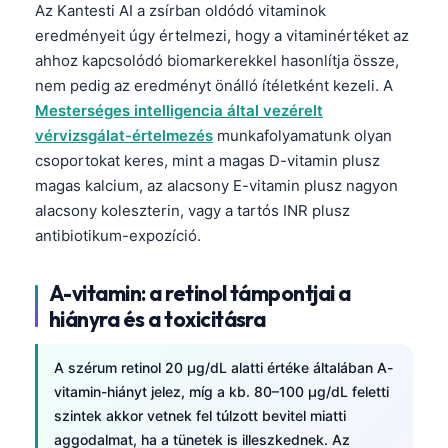
Az Kantesti AI a zsírban oldódó vitaminok
eredményeit úgy értelmezi, hogy a vitaminértéket az
ahhoz kapcsolódó biomarkerekkel hasonlítja össze,
nem pedig az eredményt önálló ítéletként kezeli. A
Mesterséges intelligencia által vezérelt
vérvizsgálat-értelmezés
munkafolyamatunk olyan
csoportokat keres, mint a magas D-vitamin plusz
magas kalcium, az alacsony E-vitamin plusz nagyon
alacsony koleszterin, vagy a tartós INR plusz
antibiotikum-expozíció.
A-vitamin: a retinol támpontjai a
hiányra és a toxicitásra
A szérum retinol 20 µg/dL alatti értéke általában A-
vitamin-hiányt jelez, míg a kb. 80–100 µg/dL feletti
szintek akkor vetnek fel túlzott bevitel miatti
aggodalmat, ha a tünetek is illeszkednek. Az