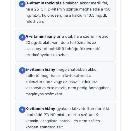
D-vitamin toxicitás
általában akkor merül fel,
ha a 25-OH D-vitamin szintje meghaladja a 150
ng/mL-t, különösen, ha a kalcium 10.5 mg/dL
felett van.
A-vitamin hiány
arra utal, ha a szérum retinol
20 µg/dL alatt van, de a fertőzés és az
alacsony retinol-kötő fehérje félrevezető
eredményeket okozhat.
E-vitamin hiány
megbízhatóbban akkor
ítélhető meg, ha az alfa-tokoferolt a
koleszterinhez vagy az össz-lipidekhez
viszonyítva értelmezik, nem pedig önmagában,
magányos számként.
K-vitamin hiány
gyakran közvetetten derül ki
elhúzódó PT/INR miatt, mert a szérum K-
vitamin vizsgálata instabil, és nem széles
körben standardizált.