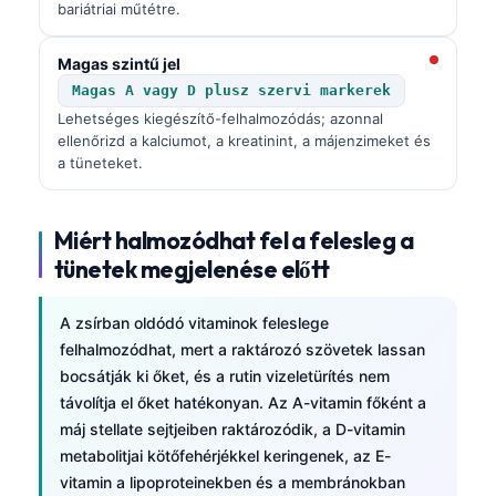
bariátriai műtétre.
Magas szintű jel
Magas A vagy D plusz szervi markerek
Lehetséges kiegészítő-felhalmozódás; azonnal
ellenőrizd a kalciumot, a kreatinint, a májenzimeket és
a tüneteket.
Miért halmozódhat fel a felesleg a
tünetek megjelenése előtt
A zsírban oldódó vitaminok feleslege
felhalmozódhat, mert a raktározó szövetek lassan
bocsátják ki őket, és a rutin vizeletürítés nem
távolítja el őket hatékonyan. Az A-vitamin főként a
máj stellate sejtjeiben raktározódik, a D-vitamin
metabolitjai kötőfehérjékkel keringenek, az E-
vitamin a lipoproteinekben és a membránokban