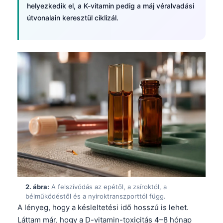
helyezkedik el, a K-vitamin pedig a máj véralvadási
útvonalain keresztül ciklizál.
2. ábra:
A felszívódás az epétől, a zsíroktól, a
bélműködéstől és a nyiroktranszporttól függ.
A lényeg, hogy a késleltetési idő hosszú is lehet.
Láttam már, hogy a D-vitamin-toxicitás 4–8 hónap