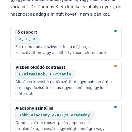
variációt. Dr. Thomas Klein klinikai szabálya nyers, de
hasznos: az adag a mintát követi, nem a pánikot.
Fő csoport
A, D, K
Zsírral és epével szívódik fel; a májban, a
zsírszövetben vagy a sejthártyákban raktározódik.
Vízben oldódó kontraszt
B-vitaminok, C-vitamin
Általában kevésbé raktározódik és gyorsabban ürül ki,
bár nagy dózisú toxicitás egyeseknél még így is
előfordul.
Alacsony szintű jel
Több alacsony A/D/E/K eredmény
Gondolj zsíremalabszorpcióra, epeáramlási
problémákra, hasnyálmirigy-elégtelenségre vagy