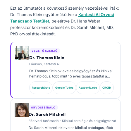
Ezt az útmutatót a következő személy vezetésével írták:
Dr. Thomas Klein
együttműködve a
Kantesti AI Orvosi
Tanácsadó Testület
, beleértve Dr. Hans Weber
professzor közreműködését és Dr. Sarah Mitchell, MD,
PhD orvosi áttekintését.
VEZETŐ SZERZŐ
Dr. Thomas Klein
Főorvos, Kantesti AI
Dr. Thomas Klein okleveles belgyógyász és klinikai
hematológus, több mint 15 éves tapasztalattal a
laboratóriumi orvoslás és az AI-támogatott klinikai
elemzés területén. A Kantesti AI vezérorvosaként
ResearchGate
Google Tudós
Academia.edu
ORCID
(Chief Medical Officer) biztosítja a saját fejlesztésű
neurális hálózat orvosi pontosságának felügyeletét.
Dr. Klein kiterjedten publikált biomarker-
értelmezésről és laboratóriumi diagnosztikáról
ORVOSI BÍRÁLÓ
laboratóriumi orvostudományi témákban.
Dr. Sarah Mitchell
Főorvosi tanácsadó - Klinikai patológia és belgyógyászat
Dr. Sarah Mitchell okleveles klinikai patológus, több