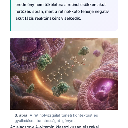
eredmény nem tökéletes: a retinol csökken akut
fertőzés során, mert a retinol-kötő fehérje negatív
akut fázis reaktánsként viselkedik.
3. ábra:
A retinolvizsgálat tüneti kontextust és
gyulladásos tudatosságot igényel.
Az alacsony A-vitamin klasszikusan éjszakai