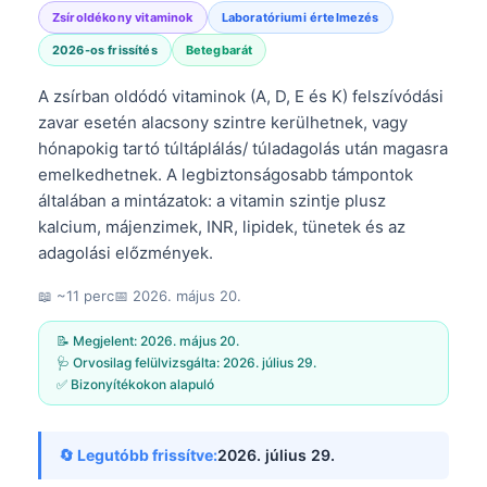
Zsíroldékony vitaminok
Laboratóriumi értelmezés
2026-os frissítés
Betegbarát
A zsírban oldódó vitaminok (A, D, E és K) felszívódási
zavar esetén alacsony szintre kerülhetnek, vagy
hónapokig tartó túltáplálás/ túladagolás után magasra
emelkedhetnek. A legbiztonságosabb támpontok
általában a mintázatok: a vitamin szintje plusz
kalcium, májenzimek, INR, lipidek, tünetek és az
adagolási előzmények.
📖 ~11 perc
📅
2026. május 20.
📝 Megjelent:
2026. május 20.
🩺 Orvosilag felülvizsgálta:
2026. július 29.
✅ Bizonyítékokon alapuló
🔄 Legutóbb frissítve:
2026. július 29.