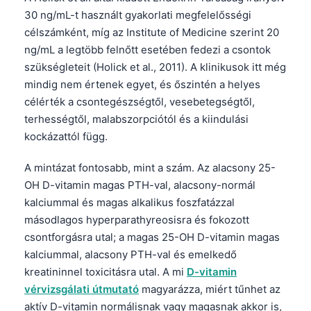
30 ng/mL-t használt gyakorlati megfelelősségi
célszámként, míg az Institute of Medicine szerint 20
ng/mL a legtöbb felnőtt esetében fedezi a csontok
szükségleteit (Holick et al., 2011). A klinikusok itt még
mindig nem értenek egyet, és őszintén a helyes
célérték a csontegészségtől, vesebetegségtől,
terhességtől, malabszorpciótól és a kiindulási
kockázattól függ.
A mintázat fontosabb, mint a szám. Az alacsony 25-
OH D-vitamin magas PTH-val, alacsony-normál
kalciummal és magas alkalikus foszfatázzal
másodlagos hyperparathyreosisra és fokozott
csontforgásra utal; a magas 25-OH D-vitamin magas
kalciummal, alacsony PTH-val és emelkedő
kreatininnel toxicitásra utal. A mi
D-vitamin
vérvizsgálati útmutató
magyarázza, miért tűnhet az
aktív D-vitamin normálisnak vagy magasnak akkor is,