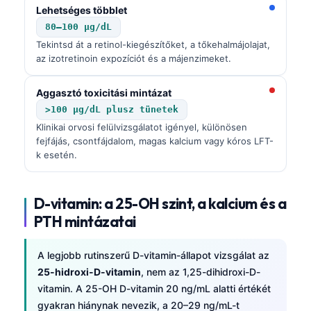
Lehetséges többlet
80–100 µg/dL
Tekintsd át a retinol-kiegészítőket, a tőkehalmájolajat,
az izotretinoin expozíciót és a májenzimeket.
Aggasztó toxicitási mintázat
>100 µg/dL plusz tünetek
Klinikai orvosi felülvizsgálatot igényel, különösen
fejfájás, csontfájdalom, magas kalcium vagy kóros LFT-
k esetén.
D-vitamin: a 25-OH szint, a kalcium és a
PTH mintázatai
A legjobb rutinszerű D-vitamin-állapot vizsgálat az
25-hidroxi-D-vitamin
, nem az 1,25-dihidroxi-D-
vitamin. A 25-OH D-vitamin 20 ng/mL alatti értékét
gyakran hiánynak nevezik, a 20–29 ng/mL-t