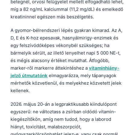
betegnél, orvosi felügyelet mellett elfogadható lehet,
míg a 82 ng/mL kalciummal (11,2 mg/dL) és emelkedő
kreatininnel egészen más beszélgetés.
A gyomor-bélrendszeri lépés gyakran kimarad. Az A,
D, E és K-hoz epesavak, hasnyálmirigy-enzimek és
egy felszívódóképes vékonybél szükséges; ha
bármelyik sérült, az illető lenyelhet napi 5 000 NE-t,
és mégis alacsony értéket mutathat. Átfogóbb,
marker-ről markerre áttekintéshez a
vitaminhiány-
jelző útmutatónk
elmagyarázza, mely tápanyagok
mérhetők közvetlenül, és melyekhez közvetett jelek
kellenek.
2026. május 20-án a legpraktikusabb kiindulópont
egyszerű: ne változtass a zsírban oldódó vitamin-
kiegészítőkön, amíg nem tudod, hogy a laborod
hiányt, toxicitást, malabszorpciót,
gyógyszerkölcsönhatást jelez-e, vagy csak normál