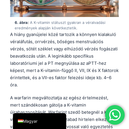
简体中文
Română
6. ábra:
A K-vitamin státuszt gyakran a véralvadási
Türkçe
eredmények alapján következtetik.
A hiány gyanújelei közé tartozik a könnyen kialakuló
Ελληνικά
véraláfutás, orrvérzés, bőséges menstruációs
Português
vérzés, sötét széklet vagy elhúzódó vérzés fogászati
Español
beavatkozás után. A leginkább specifikus
laboratóriumi jel a PT megnyúlása az aPTT-hez
Italiano
képest, mert a K-vitamin-függő II, VII, IX és X faktorok
עִבְרִית
érintettek, és a VII-es faktor felezési ideje kb. 4–6
Français
óra.
العربية
A warfarin megváltoztatja az egész értelmezést,
Deutsch
mert szándékosan gátolja a K-vitamin
English
újrahasznosítását. Warfarint szedő betegnél a K-
vitamin-kiegészítést nem szabad hirtelen elkezdeni
Magyar
vagy abbahagyni a kezelőorvossal való egyeztetés