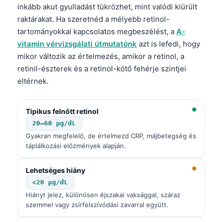
inkább akut gyulladást tükrözhet, mint valódi kiürült
raktárakat. Ha szeretnéd a mélyebb retinol-
tartományokkal kapcsolatos megbeszélést, a
A-
vitamin vérvizsgálati útmutatónk
azt is lefedi, hogy
mikor változik az értelmezés, amikor a retinol, a
retinil-észterek és a retinol-kötő fehérje szintjei
eltérnek.
Tipikus felnőtt retinol
20–60 µg/dL
Gyakran megfelelő, de értelmezd CRP, májbetegség és
táplálkozási előzmények alapján.
Lehetséges hiány
<20 µg/dL
Hiányt jelez, különösen éjszakai vaksággal, száraz
szemmel vagy zsírfelszívódási zavarral együtt.