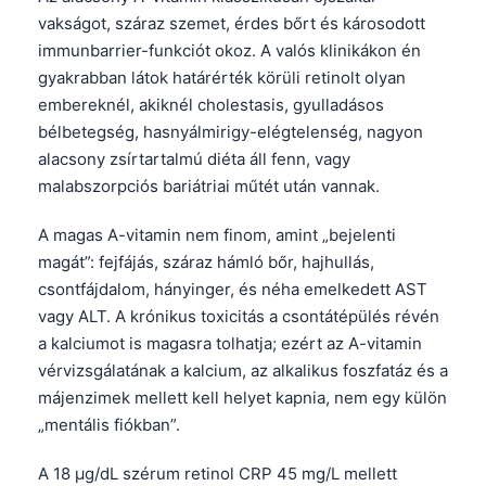
vakságot, száraz szemet, érdes bőrt és károsodott
immunbarrier-funkciót okoz. A valós klinikákon én
gyakrabban látok határérték körüli retinolt olyan
embereknél, akiknél cholestasis, gyulladásos
bélbetegség, hasnyálmirigy-elégtelenség, nagyon
alacsony zsírtartalmú diéta áll fenn, vagy
malabszorpciós bariátriai műtét után vannak.
A magas A-vitamin nem finom, amint „bejelenti
magát”: fejfájás, száraz hámló bőr, hajhullás,
csontfájdalom, hányinger, és néha emelkedett AST
vagy ALT. A krónikus toxicitás a csontátépülés révén
a kalciumot is magasra tolhatja; ezért az A-vitamin
vérvizsgálatának a kalcium, az alkalikus foszfatáz és a
májenzimek mellett kell helyet kapnia, nem egy külön
„mentális fiókban”.
A 18 µg/dL szérum retinol CRP 45 mg/L mellett