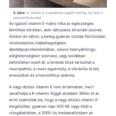
Gàidhlig
Euskara
5. ábra:
A vitamin E a lipidekkel együtt kering, és védi a
Македонски јазик
sejtmembránokat.
Az igazolt vitamin E-hiány ritka az egészséges
Latviešu valoda
felnőttek körében, akik változatos étrendet esznek.
Galego
Amikor én látom, a beteg gyakran cisztás fibrózisban,
cholestasisos májbetegségben,
অসমীয়া
abetalipoproteinémiában, súlyos hasnyálmirigy-
සිංහල
elégtelenségben szenved, vagy korábban
سنڌي
bélműtéten esett át; a tünetek közé tartozhat a
neuropathia, a rossz egyensúly, a vibrációs érzés
پښتو
elvesztése és a hemolitikus anémia.
Slovenčina
A nagy dózisú vitamin E nem ártalmatlan, mert
zavarhatja a K-vitamin-függő alvadást. Miller et al.
Hrvatski
arról számoltak be, hogy a nagy dózisú vitamin E-
Suomi
kiegészítés, gyakran napi 400 NE vagy több a
Қазақ тілі
vizsgálatokban, a 2005-ös metaanalízisben az