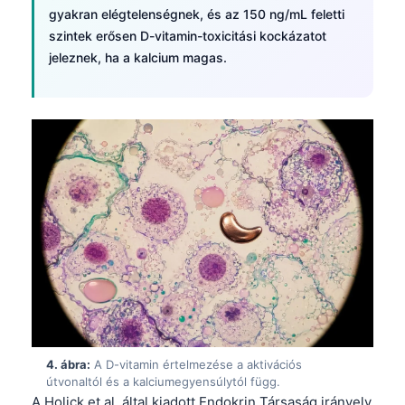
gyakran elégtelenségnek, és az 150 ng/mL feletti
szintek erősen D-vitamin-toxicitási kockázatot
jeleznek, ha a kalcium magas.
4. ábra:
A D-vitamin értelmezése a aktivációs
útvonaltól és a kalciumegyensúlytól függ.
A Holick et al. által kiadott Endokrin Társaság irányelv