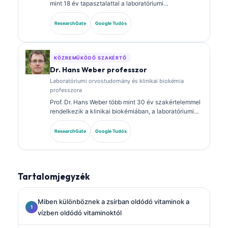
mint 18 év tapasztalattal a laboratóriumi
orvostudomány és a diagnosztikai elemzés területén.
Klinikai kémiai szakterületi képesítésekkel
ResearchGate
Google Tudós
rendelkezik, és kiterjedten publikált biomarker-
panelokról és laboratóriumi elemzésről a klinikai
gyakorlatban.
KÖZREMŰKÖDŐ SZAKÉRTŐ
Dr. Hans Weber professzor
Laboratóriumi orvostudomány és klinikai biokémia
professzora
Prof. Dr. Hans Weber több mint 30 év szakértelemmel
rendelkezik a klinikai biokémiában, a laboratóriumi
orvostudományban és a biomarker-kutatásban. A
Német Klinikai Kémiai Társaság korábbi elnöke, és a
ResearchGate
Google Tudós
diagnosztikai panel-elemzésre, a biomarkerek
standardizálására, valamint a mesterséges
intelligencia által támogatott laboratóriumi orvoslásra
specializálódott.
Tartalomjegyzék
Miben különböznek a zsírban oldódó vitaminok a
vízben oldódó vitaminoktól