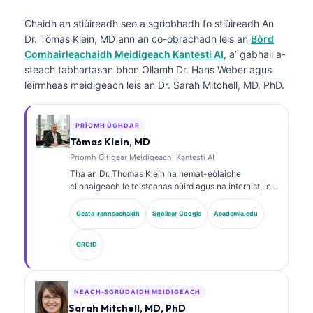
Chaidh an stiùireadh seo a sgrìobhadh fo stiùireadh
An
Dr. Tòmas Klein, MD
ann an co-obrachadh leis an
Bòrd
Comhairleachaidh Meidigeach Kantesti AI
, a’ gabhail a-
steach tabhartasan bhon Ollamh Dr. Hans Weber agus
lèirmheas meidigeach leis an Dr. Sarah Mitchell, MD, PhD.
PRÌOMH ÙGHDAR
Tòmas Klein, MD
Prìomh Oifigear Meidigeach, Kantesti AI
Tha an Dr. Thomas Klein na hemat-eòlaiche
clionaigeach le teisteanas bùird agus na internist, le
còrr is 15 bliadhna de eòlas ann an leigheas-lann
agus mion-sgrùdadh clionaigeach le taic bho AI. Mar
Geata-rannsachaidh
Sgoilear Google
Academia.edu
Àrd Oifigear Meidigeach aig Kantesti AI, tha e a’ toirt
seachad stiùireadh clionaigeach air cruinneas
ORCID
meidigeach an lìonra neural prìobhaideach. Tha an
Dr. Klein air foillseachadh gu farsaing air mìneachadh
bith-chomharraidhean agus breithneachadh obair-
lann air cuspairean ann an leigheas-lann.
NEACH-SGRÙDAIDH MEIDIGEACH
Sarah Mitchell, MD, PhD