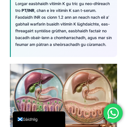
Lorgar easbhaidh vitimín K gu tric gu neo-dhìreach
简体中文
tro
PT/INR
, chan e ìre vitimín K san t-serum.
Română
Faodaidh INR os cionn 1.2 ann an neach nach eil a’
gabhail warfarin buaidh vitimín K lùghdaichte, eas-
Türkçe
fhreagairt syntéise grùthan, easbhaidh factair no
Ελληνικά
bacadh obair-lann a chomharrachadh, agus mar sin
Português
feumar am pàtran a sheòrsachadh gu cùramach.
Español
Italiano
עִבְרִית
Français
العربية
Deutsch
English
Gàidhlig