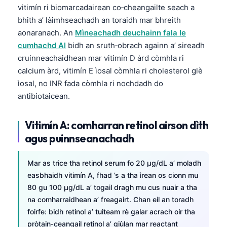
vitimín ri biomarcadairean co‑cheangailte seach a
bhith a’ làimhseachadh an toraidh mar bhreith
aonaranach. An
Mìneachadh deuchainn fala le
cumhachd AI
bidh an sruth‑obrach againn a’ sireadh
cruinneachaidhean mar vitimín D àrd còmhla ri
calcium àrd, vitimín E ìosal còmhla ri cholesterol glè
ìosal, no INR fada còmhla ri nochdadh do
antibiotaicean.
Vitimín A: comharran retinol airson dìth
agus puinnseanachadh
Mar as trice tha retinol serum fo 20 µg/dL a’ moladh
easbhaidh vitimín A, fhad ’s a tha ìrean os cionn mu
80 gu 100 µg/dL a’ togail dragh mu cus nuair a tha
na comharraidhean a’ freagairt. Chan eil an toradh
foirfe: bidh retinol a’ tuiteam rè galar acrach oir tha
pròtain‑ceangail retinol a’ giùlan mar reactant