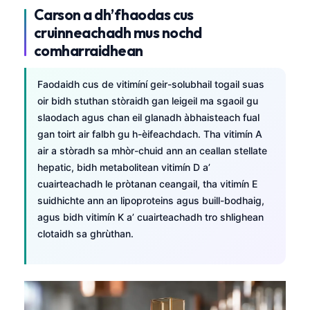
Carson a dh’fhaodas cus
cruinneachadh mus nochd
comharraidhean
Faodaidh cus de vitimíní geir-solubhail togail suas
oir bidh stuthan stòraidh gan leigeil ma sgaoil gu
slaodach agus chan eil glanadh àbhaisteach fual
gan toirt air falbh gu h-èifeachdach. Tha vitimín A
air a stòradh sa mhòr-chuid ann an ceallan stellate
hepatic, bidh metabolitean vitimín D a’
cuairteachadh le pròtanan ceangail, tha vitimín E
suidhichte ann an lipoproteins agus buill-bodhaig,
agus bidh vitimín K a’ cuairteachadh tro shlighean
clotaidh sa ghrùthan.