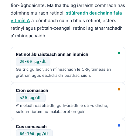
fìor‑lùghdaichte. Ma tha thu ag iarraidh còmhradh nas
doimhne mu raon retinol,
stiùireadh deuchainn fala
vitimín A
a’ còmhdach cuin a bhios retinol, esters
retinyl agus pròtain‑ceangail retinol ag atharrachadh
a’ mhìneachaidh.
Retinol àbhaisteach ann an inbhich
20-60 µg/dL
Gu tric gu leòr, ach mìneachadh le CRP, tinneas an
grùthan agus eachdraidh beathachaidh.
Cion comasach
<20 µg/dL
A’ moladh easbhaidh, gu h‑àraidh le dall‑oidhche,
sùilean tioram no malabsorption geir.
Cus comasach
80-100 µg/dL