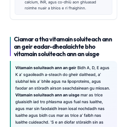
calcium, INR, agus co-dhiù aon ghluasad
roimhe nuair a bhios e ri fhaighinn.
Ciamar a tha vitamain soluiteach ann
an geir eadar-dhealaichte bho
vitamain soluiteach ann an uisge
Vitamain soluiteach ann an geir
Bidh A, D, E agus
K a’ sgaoileadh a-steach do gheir daithead, a’
siubhal leis a’ bhile agus na lipoproteins, agus
faodar an stòradh airson seachdainean gu mìosan.
Vitamain soluiteach ann an uisge
mar as trice
gluaisidh iad tro phlasma agus fual nas luaithe,
agus mar sin faodaidh ìrean ìosal nochdadh nas
luaithe agus bidh cus mar as trice a’ falbh nas
luaithe cuideachd. ’S e an diofar stòraidh sin as