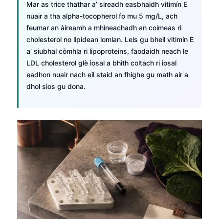
Euskara
Mar as trice thathar a’ sireadh easbhaidh vitimín E
nuair a tha alpha-tocopherol fo mu 5 mg/L, ach
Македонски јазик
feumar an àireamh a mhìneachadh an coimeas ri
Latviešu valoda
cholesterol no lipidean iomlan. Leis gu bheil vitimín E
Galego
a’ siubhal còmhla ri lipoproteins, faodaidh neach le
LDL cholesterol glè ìosal a bhith coltach ri ìosal
অসমীয়া
eadhon nuair nach eil staid an fhighe gu math air a
සිංහල
dhol sìos gu dona.
سنڌي
پښتو
Slovenčina
Hrvatski
Suomi
Қазақ тілі
Català