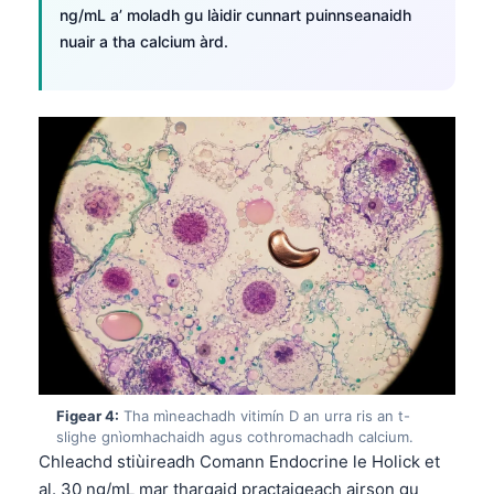
ng/mL a’ moladh gu làidir cunnart puinnseanaidh
nuair a tha calcium àrd.
Figear 4:
Tha mìneachadh vitimín D an urra ris an t-
slighe gnìomhachaidh agus cothromachadh calcium.
Chleachd stiùireadh Comann Endocrine le Holick et
al. 30 ng/mL mar thargaid practaigeach airson gu