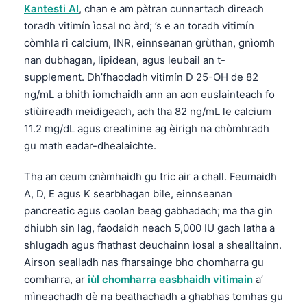
Kantesti AI
, chan e am pàtran cunnartach dìreach
toradh vitimín ìosal no àrd; ’s e an toradh vitimín
còmhla ri calcium, INR, einnseanan grùthan, gnìomh
nan dubhagan, lipidean, agus leubail an t-
supplement. Dh’fhaodadh vitimín D 25-OH de 82
ng/mL a bhith iomchaidh ann an aon euslainteach fo
stiùireadh meidigeach, ach tha 82 ng/mL le calcium
11.2 mg/dL agus creatinine ag èirigh na chòmhradh
gu math eadar-dhealaichte.
Tha an ceum cnàmhaidh gu tric air a chall. Feumaidh
A, D, E agus K searbhagan bile, einnseanan
pancreatic agus caolan beag gabhadach; ma tha gin
dhiubh sin lag, faodaidh neach 5,000 IU gach latha a
shlugadh agus fhathast deuchainn ìosal a shealltainn.
Airson sealladh nas fharsainge bho chomharra gu
comharra, ar
iùl chomharra easbhaidh vitimain
a’
mìneachadh dè na beathachadh a ghabhas tomhas gu