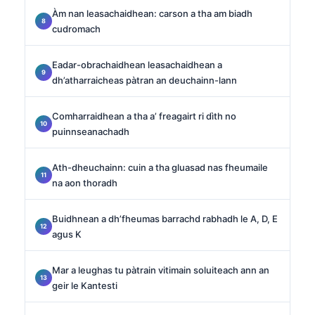
Àm nan leasachaidhean: carson a tha am biadh
cudromach
Eadar-obrachaidhean leasachaidhean a
dh’atharraicheas pàtran an deuchainn-lann
Comharraidhean a tha a’ freagairt ri dìth no
puinnseanachadh
Ath-dheuchainn: cuin a tha gluasad nas fheumaile
na aon thoradh
Buidhnean a dh’fheumas barrachd rabhadh le A, D, E
agus K
Mar a leughas tu pàtrain vitimain soluiteach ann an
geir le Kantesti