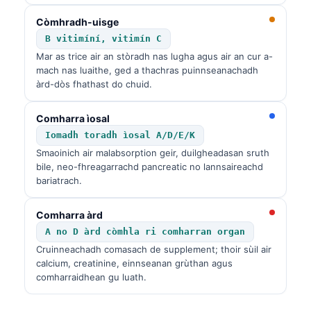
Còmhradh-uisge
B vitimíní, vitimín C
Mar as trice air an stòradh nas lugha agus air an cur a-
mach nas luaithe, ged a thachras puinnseanachadh
àrd-dòs fhathast do chuid.
Comharra ìosal
Iomadh toradh ìosal A/D/E/K
Smaoinich air malabsorption geir, duilgheadasan sruth
bile, neo-fhreagarrachd pancreatic no lannsaireachd
bariatrach.
Comharra àrd
A no D àrd còmhla ri comharran organ
Cruinneachadh comasach de supplement; thoir sùil air
calcium, creatinine, einnseanan grùthan agus
comharraidhean gu luath.