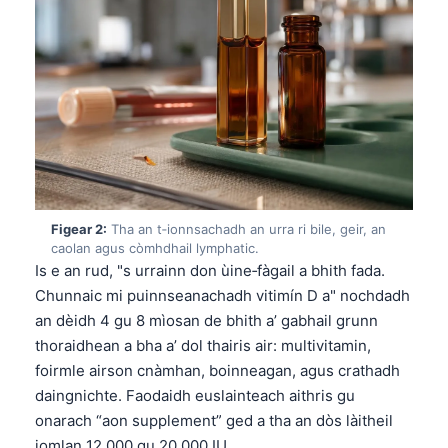
Figear 2:
Tha an t‑ionnsachadh an urra ri bile, geir, an
caolan agus còmhdhail lymphatic.
Is e an rud, "s urrainn don ùine‑fàgail a bhith fada.
Chunnaic mi puinnseanachadh vitimín D a" nochdadh
an dèidh 4 gu 8 mìosan de bhith a’ gabhail grunn
thoraidhean a bha a’ dol thairis air: multivitamin,
foirmle airson cnàmhan, boinneagan, agus crathadh
daingnichte. Faodaidh euslainteach aithris gu
onarach “aon supplement” ged a tha an dòs làitheil
iomlan 12,000 gu 20,000 IU.