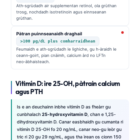
Ath‑sgrùdadh air supplementan retinol, ola grùthan
trosg, nochdadh isotretinoin agus einnseanan
grùthan.
Pàtran puinnseanaidh draghail
>100 µg/dL plus comharraidhean
Feumaidh e ath‑sgrùdadh le lighiche, gu h‑àraidh le
ceann‑goirt, pian cnàimh, calcium àrd no LFTn
neo‑àbhaisteach.
Vitimín D: ìre 25-OH, pàtrain calcium
agus PTH
Is e an deuchainn inbhe vitimín D as fheàrr gu
cunbhalach
25-hydroxyvitamin D
, chan e 1,25-
dihydroxyvitamin D. Canar easbhaidh gu cumanta ri
vitimín D 25-OH fo 20 ng/mL, canar neo‑gu leòr gu
tric ri 20 gu 29 ng/mL, agus tha ìrean os cionn 150