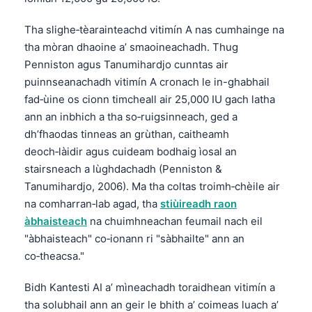
Tha slighe‑tèarainteachd vitimín A nas cumhainge na
tha mòran dhaoine a’ smaoineachadh. Thug
Penniston agus Tanumihardjo cunntas air
puinnseanachadh vitimín A cronach le in-ghabhail
fad‑ùine os cionn timcheall air 25,000 IU gach latha
ann an inbhich a tha so‑ruigsinneach, ged a
dh’fhaodas tinneas an grùthan, caitheamh
deoch‑làidir agus cuideam bodhaig ìosal an
stairsneach a lùghdachadh (Penniston &
Tanumihardjo, 2006). Ma tha coltas troimh‑chèile air
na comharran‑lab agad, tha
stiùireadh raon
àbhaisteach
na chuimhneachan feumail nach eil
"àbhaisteach" co‑ionann ri "sàbhailte" ann an
co‑theacsa."
Bidh Kantesti AI a’ mìneachadh toraidhean vitimín a
tha solubhail ann an geir le bhith a’ coimeas luach a’