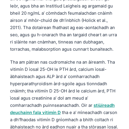
leòr, agus bha an Institiud Leigheis ag argamaid gu
bheil 20 ng/mL a’ còmhdach feumalachdan cnàimh
airson a’ mhòr-chuid de dh’inbhich (Holick et al.,
2011). Tha dotairean fhathast ag eas-aontachadh an
seo, agus gu h-onarach tha an targaid cheart an urra
ri slàinte nan cnàmhan, tinneas nan dubhagan,
torrachas, malabsorption agus cunnart bunaiteach.
Tha am pàtran nas cudromaiche na an àireamh. Tha
vitimín D ìosal 25-OH le PTH àrd, calcium ìosal-
àbhaisteach agus ALP àrd a’ comharrachadh
hyperparathyroidism àrd-sgoile agus tionndadh
cnàimh; tha vitimín D 25-OH àrd le calcium àrd, PTH
ìosal agus creatinine a’ dol am meud a’
comharrachadh puinnseanachadh. Oir ar
stiùireadh
deuchainn fala vitimín D
tha e a’ mìneachadh carson
a dh’fhaodas vitimín D gnìomhach a bhith coltach ri
àbhaisteach no àrd eadhon nuair a tha stòrasan ìosal.