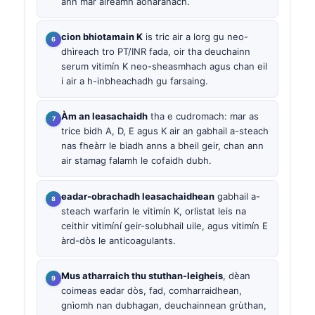
ann mar àireamh aonaranach.
cion bhiotamain K
is tric air a lorg gu neo-
dhìreach tro PT/INR fada, oir tha deuchainn
serum vitimín K neo-sheasmhach agus chan eil
i air a h-inbheachadh gu farsaing.
Àm an leasachaidh
tha e cudromach: mar as
trice bidh A, D, E agus K air an gabhail a-steach
nas fheàrr le biadh anns a bheil geir, chan ann
air stamag falamh le cofaidh dubh.
eadar-obrachadh leasachaidhean
gabhail a-
steach warfarin le vitimín K, orlistat leis na
ceithir vitimíní geir-solubhail uile, agus vitimín E
àrd-dòs le anticoagulants.
Mus atharraich thu stuthan-leigheis
, dèan
coimeas eadar dòs, fad, comharraidhean,
gnìomh nan dubhagan, deuchainnean grùthan,