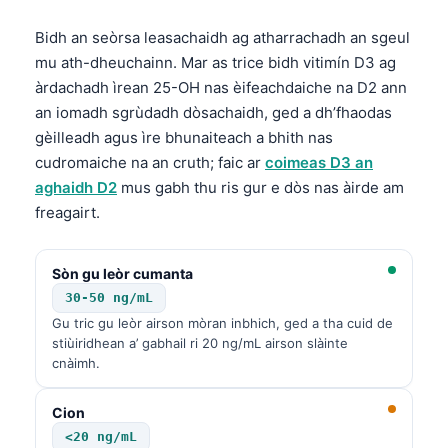
Bidh an seòrsa leasachaidh ag atharrachadh an sgeul
mu ath-dheuchainn. Mar as trice bidh vitimín D3 ag
àrdachadh ìrean 25-OH nas èifeachdaiche na D2 ann
an iomadh sgrùdadh dòsachaidh, ged a dh’fhaodas
gèilleadh agus ìre bhunaiteach a bhith nas
cudromaiche na an cruth; faic ar
coimeas D3 an
aghaidh D2
mus gabh thu ris gur e dòs nas àirde am
freagairt.
Sòn gu leòr cumanta
30-50 ng/mL
Gu tric gu leòr airson mòran inbhich, ged a tha cuid de
stiùiridhean a’ gabhail ri 20 ng/mL airson slàinte
cnàimh.
Norsk bokmål
Cion
Ślōnskŏ gŏdka
<20 ng/mL