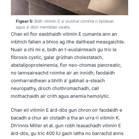
O‘zbekcha
Українська
Figear 5:
Bidh vitimín E a’ siubhal còmhla ri lipidean
አማርኛ
agus a’ dìon memblan cealla.
Chan eil fìor easbhaidh vitimín E cumanta ann an
Kiswahili
inbhich fallain a bhios ag ithe daithead measgaichte.
ភាសាខ្មែរ
Nuair a chì mi e, bidh an t-euslainteach gu tric le
ဗမာစာ
fibrosis cystic, galar grùthan cholestatach,
abetalipoproteinemia, fìor neo-chomas pancreatic,
ไทย
no lannsaireachd roimhe air an innidh; faodaidh
Tagalog
comharraidhean a bhith a’ gabhail a-steach
Tiếng Việt
neuropathy, droch chothromachadh, call
mothachaidh air crith agus anemia hemolytic.
Bahasa Melayu
മലയാളം
Chan eil vitimín E àrd-dòs gun chron oir faodaidh e
ಕನ್ನಡ
bacadh a chur air clotadh a tha an urra ri vitimín K.
Dh’innis Miller et al. gun robh leasachadh vitimín E
ગુજરાતી
àrd-dòs, gu tric 400 IU gach latha no barrachd anns
தமிழ்