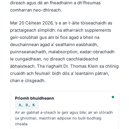
dìreach agus dè an fheadhainn a dh’fheumas
comharran neo-dhìreach.
Mar 20 Cèitean 2026, ’s e an t-àite tòiseachaidh as
practaigeach sìmplidh: na atharraich supplements
geir-solubhail gus am bi fios agad a bheil na
deuchainnean agad a’ sealltainn easbhaidh,
puinnseanachadh, malabsorption, eadar-obrachadh
le cungaidhean, no dìreach caochlaideachd
àbhaisteach. Tha riaghailt Dr. Thomas Klein sa chlinig
cruaidh ach feumail: bidh dòs a’ leantainn pàtran,
chan e clisgeadh.
Prìomh bhuidheann
A, D, K
Air an gabhail a-steach le geir agus bile; air an stòradh
sa ghrùthan, maothran adipose no buill-bodhaig
chealla.