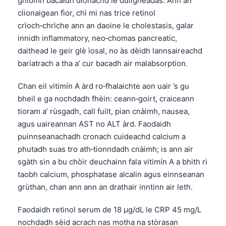
gnìomh bacaidh dìonachd le duilgheadas. Ann an
clionaigean fìor, chì mi nas trice retinol
crìoch‑chrìche ann an daoine le cholestasis, galar
innidh inflammatory, neo‑chomas pancreatic,
daithead le geir glè ìosal, no às dèidh lannsaireachd
bariatrach a tha a’ cur bacadh air malabsorption.
Chan eil vitimín A àrd ro‑fhalaichte aon uair ’s gu
bheil e ga nochdadh fhèin: ceann‑goirt, craiceann
tioram a’ rùsgadh, call fuilt, pian cnàimh, nausea,
agus uaireannan AST no ALT àrd. Faodaidh
puinnseanachadh cronach cuideachd calcium a
phutadh suas tro ath‑tionndadh cnàimh; is ann air
sgàth sin a bu chòir deuchainn fala vitimín A a bhith ri
taobh calcium, phosphatase alcalin agus einnseanan
grùthan, chan ann ann an drathair inntinn air leth.
Faodaidh retinol serum de 18 µg/dL le CRP 45 mg/L
nochdadh sèid acrach nas motha na stòrasan