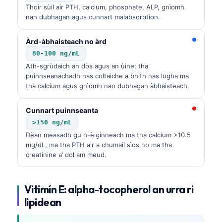
Thoir sùil air PTH, calcium, phosphate, ALP, gnìomh
Frysk
nan dubhagan agus cunnart malabsorption.
Esperanto
Àrd-àbhaisteach no àrd
Беларуская мова
80-100 ng/mL
Татар теле
Ath-sgrùdaich an dòs agus an ùine; tha
Кыргызча
puinnseanachadh nas coltaiche a bhith nas lugha ma
tha calcium agus gnìomh nan dubhagan àbhaisteach.
ئۇيغۇرچە
Cebuano
Cunnart puinnseanta
>150 ng/mL
Basa Jawa
Dèan measadh gu h-èiginneach ma tha calcium >10.5
ພາສາລາວ
mg/dL, ma tha PTH air a chumail sìos no ma tha
creatinine a’ dol am meud.
Монгол
Afrikaans
Vitimín E: alpha-tocopherol an urra ri
العربية المغربية
lipidean
Occitan