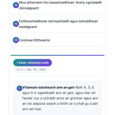
Mus atharraich thu leasachaidhean: liosta-sgrùdaidh
clionaigeach
Foillseachaidhean rannsachaidh agus iomraidhean
meidigeach
Ceistean Bitheanta
⚡ Geàrr-chunntas luath
v1.0 —
May 20, 2026
Vitamain soluiteach ann an geir
Bidh A, D, E
agus K a’ sgaoileadh ann an geir, agus mar sin
faodar cus a stòradh anns an grùthan agus ann
an clò adipose seach a bhith air a chall gu luath
ann am fual.