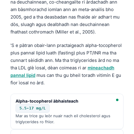
na deuchainnean, co-cheangailte ri àrdachadh ann
తెలుగు
am bàsmhorachd iomlan ann an meta-anailis bho
2005, ged a tha deasbadan nas fhaide air adhart mu
मराठी
dòs, sluagh agus dealbhadh nan deuchainnean
اردو
fhathast cothromach (Miller et al., 2005).
বাংলা
’S e pàtran obair-lann practaigeach alpha-tocopherol
Shqip
plus pannal lipid luath (fasting) plus PT/INR ma tha
Magyar
cunnart sèididh ann. Ma tha triglycerides àrd no ma
tha LDL glè ìosal, dèan coimeas ri ar
mìneachadh
Slovenščina
pannal lipid
mus can thu gu bheil toradh vitimín E gu
한국어
fìor ìosal no àrd.
Polski
Lietuvių kalba
Alpha-tocopherol àbhaisteach
Русский
5.5-17 mg/L
Mar as trice gu leòr nuair nach eil cholesterol agus
ქართული
triglycerides ro fhìor.
Čeština