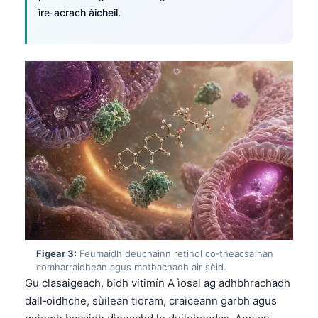
ìre‑acrach àicheil.
Figear 3:
Feumaidh deuchainn retinol co‑theacsa nan
comharraidhean agus mothachadh air sèid.
Gu clasaigeach, bidh vitimín A ìosal ag adhbhrachadh
dall‑oidhche, sùilean tioram, craiceann garbh agus