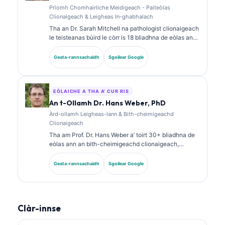
Prìomh Chomhairliche Meidigeach - Paiteòlas
Clionaigeach & Leigheas In-ghabhalach
Tha an Dr. Sarah Mitchell na pathologist clionaigeach
le teisteanas bùird le còrr is 18 bliadhna de eòlas ann
an leigheas-lann agus mion-sgrùdadh
breithneachaidh. Tha teisteanasan sònraichte aice
Geata-rannsachaidh
Sgoilear Google
ann an ceimigeachd clionaigeach agus tha i air
foillseachadh gu farsaing air pannalan biomarkers
agus mion-sgrùdadh obair-lann ann an cleachdadh
clionaigeach.
EÒLAICHE A THA A’ CUR RIS
An t-Ollamh Dr. Hans Weber, PhD
Àrd-ollamh Leigheas-lann & Bith-cheimigeachd
Clionaigeach
Tha am Prof. Dr. Hans Weber a’ toirt 30+ bliadhna de
eòlas ann an bith-cheimigeachd clionaigeach,
leigheas-lann, agus rannsachadh biomarkers. B’ e
seann Cheann-suidhe Comann Ceimigeachd
Geata-rannsachaidh
Sgoilear Google
Clionaigeach na Gearmailt a bh’ ann, agus tha e gu
sònraichte a’ dèiligeadh ri mion-sgrùdadh phannalan
breithneachaidh, àbhaisteachadh biomarkers, agus
leigheas-lann le taic AI.
Clàr-innse