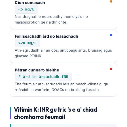
Cion comasach
日本語
<5 mg/L
Eesti
Nas draghail le neuropathy, hemolysis no
Azərbaycan dili
malabsorption geir aithnichte.
Bosanski
Foillseachadh àrd do leasachadh
Svenska
>20 mg/L
Српски језик
Ath-sgrùdadh air an dòs, anticoagulants, bruising agus
gluasad PT/INR.
Íslenska
Հայերեն
Pàtran cunnart-bleithe
E àrd le àrdachadh INR
Bahasa Indonesia
Tha feum air ath-sgrùdadh leis an neach-clionaig, gu
हिन्दी
h-àraidh le warfarin, DOACs no bruising furasta.
Nederlands
Dansk
Vitimín K: INR gu tric ’s e a’ chiad
Български
chomharra feumail
فارسی