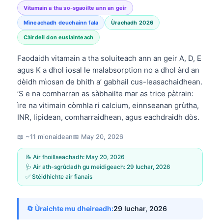
Vitamain a tha so-sgaoilte ann an geir
Mìneachadh deuchainn fala
Ùrachadh 2026
Càirdeil don euslainteach
Faodaidh vitamain a tha soluiteach ann an geir A, D, E
agus K a dhol ìosal le malabsorption no a dhol àrd an
dèidh mìosan de bhith a’ gabhail cus-leasachaidhean.
’S e na comharran as sàbhailte mar as trice pàtrain:
ìre na vitimain còmhla ri calcium, einnseanan grùtha,
INR, lipidean, comharraidhean, agus eachdraidh dòs.
📖 ~11 mionaidean
📅
May 20, 2026
📝 Air fhoillseachadh:
May 20, 2026
🩺 Air ath-sgrùdadh gu meidigeach:
29 Iuchar, 2026
✅ Stèidhichte air fianais
🔄 Ùraichte mu dheireadh:
29 Iuchar, 2026