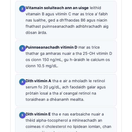
Vitamain soluiteach ann an uisge
leithid
vitamain B agus vitimín C mar as trice a’ falbh
nas luaithe, ged a dh’fhaodas B6 agus niacin
fhathast puinnseanachadh adhbhrachadh aig
dòsan àrda.
Puinnseanachadh vitimín D
mar as trice
thathar ga amharas nuair a tha 25-OH vitimín D
os cionn 150 ng/mL, gu h-àraidh le calcium os
cionn 10.5 mg/dL.
Dìth vitimín A
tha e air a mholadh le retinol
serum fo 20 µg/dL, ach faodaidh galar agus
pròtain ìosal a tha a’ ceangal retinol na
toraidhean a dhèanamh meallta.
Dìth vitimín E
tha e nas earbsaiche nuair a
thèid alpha-tocopherol a mhìneachadh an
coimeas ri cholesterol no lipidean iomlan, chan