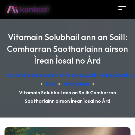
Vitamain Solubhail ann an Saill:
Comharran Saotharlainn airson
Ìrean Ìosal no Àrd
Anailisiche Deuchainn Fuil AI an-asgaidh - Mìneachadh 
>
Blog
>
Artaigilean
>
Vitamain Solubhail ann an Saill: Comharran
Saotharlainn airson Ìrean Ìosal no Àrd