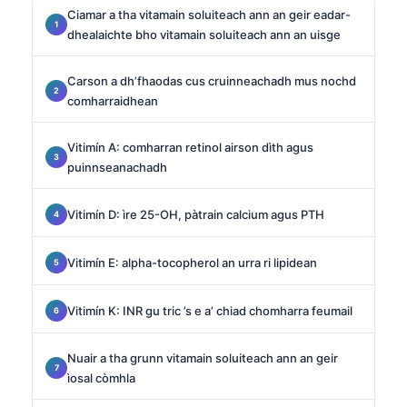
Ciamar a tha vitamain soluiteach ann an geir eadar-
dhealaichte bho vitamain soluiteach ann an uisge
Carson a dh’fhaodas cus cruinneachadh mus nochd
comharraidhean
Vitimín A: comharran retinol airson dìth agus
puinnseanachadh
Vitimín D: ìre 25-OH, pàtrain calcium agus PTH
Vitimín E: alpha-tocopherol an urra ri lipidean
Vitimín K: INR gu tric ’s e a’ chiad chomharra feumail
Nuair a tha grunn vitamain soluiteach ann an geir
ìosal còmhla