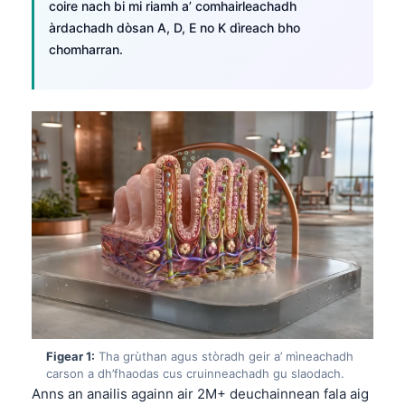
coire nach bi mi riamh a’ comhairleachadh
àrdachadh dòsan A, D, E no K dìreach bho
chomharran.
Figear 1:
Tha grùthan agus stòradh geir a’ mìneachadh
carson a dh’fhaodas cus cruinneachadh gu slaodach.
Anns an anailis againn air 2M+ deuchainnean fala aig