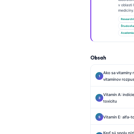
Gàidhlig
v oblasti
Euskara
medicíny
Research
Македонски јазик
Študovňa
Latviešu valoda
Academia
Galego
অসমীয়া
Obsah
සිංහල
سنڌي
Ako sa vitamíny 
پښتو
vitamínov rozpu
Vitamín A: indíci
Hrvatski
toxicitu
Suomi
Vitamín E: alfa-t
Қазақ тілі
Català
Keď sú spolu níz