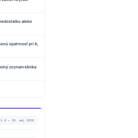
nedostatku alebo
enú opatrnosť pri A,
olný zoznam klinika
v1.0 —
20. máj 2026