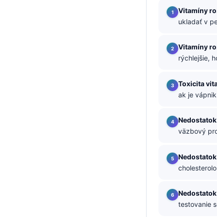
Vitamíny r
తెలుగు
ukladať v p
मराठी
اردو
Vitamíny r
rýchlejšie, 
বাংলা
Shqip
Toxicita vi
Magyar
ak je vápni
Slovenščina
Nedostatok
한국어
väzbový pro
Polski
Nedostatok
Lietuvių kalba
cholesterolo
Русский
ქართული
Nedostatok
testovanie s
Čeština