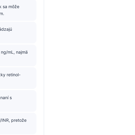
ok sa môže
om.
ádzajú
 ng/mL, najmä
ky retinol-
vnaní s
/INR, pretože