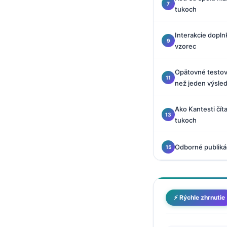
O‘zbekcha
tukoch
Українська
Interakcie dopln
አማርኛ
vzorec
Kiswahili
Opätovné testova
ភាសាខ្មែរ
než jeden výsle
ဗမာစာ
ไทย
Ako Kantesti čít
tukoch
Tagalog
Tiếng Việt
Odborné publiká
Bahasa Melayu
മലയാളം
ಕನ್ನಡ
⚡ Rýchle zhrnutie
ગુજરાતી
தமிழ்