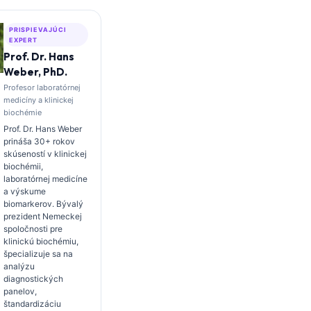
PRISPIEVAJÚCI
EXPERT
Prof. Dr. Hans
Weber, PhD.
Profesor laboratórnej
medicíny a klinickej
biochémie
Prof. Dr. Hans Weber
prináša 30+ rokov
skúseností v klinickej
biochémii,
laboratórnej medicíne
a výskume
biomarkerov. Bývalý
prezident Nemeckej
spoločnosti pre
klinickú biochémiu,
špecializuje sa na
analýzu
diagnostických
panelov,
štandardizáciu