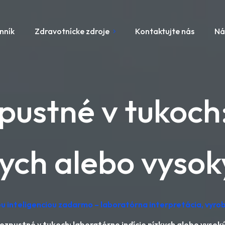
nník
Zdravotnícke zdroje
Kontaktujte nás
Ná
pustné v tukoch
zkych alebo vyso
u inteligenciou zadarmo – laboratórna interpretácia, vyr
ozpustné v tukoch: laboratórne indície nízkych alebo vyso