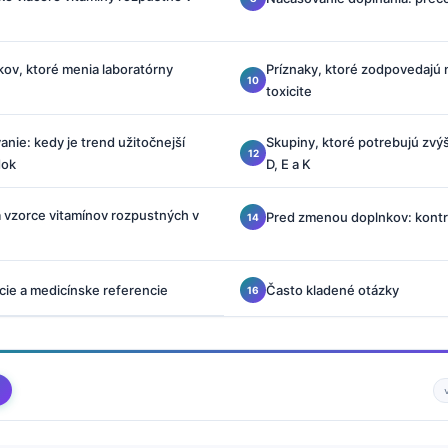
kov, ktoré menia laboratórny
Príznaky, ktoré zodpovedajú 
toxicite
nie: kedy je trend užitočnejší
Skupiny, ktoré potrebujú zvýš
dok
D, E a K
a vzorce vitamínov rozpustných v
Pred zmenou doplnkov: kontr
cie a medicínske referencie
Často kladené otázky