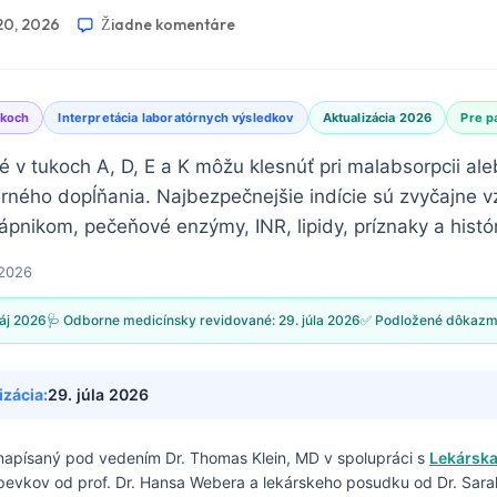
20, 2026
Žiadne komentáre
ukoch
Interpretácia laboratórnych výsledkov
Aktualizácia 2026
Pre p
é v tukoch A, D, E a K môžu klesnúť pri malabsorpcii al
ého dopĺňania. Najbezpečnejšie indície sú zvyčajne vz
ápnikom, pečeňové enzýmy, INR, lipidy, príznaky a histó
 2026
áj 2026
🩺 Odborne medicínsky revidované:
29. júla 2026
✅ Podložené dôkazm
izácia:
29. júla 2026
 napísaný pod vedením
Dr. Thomas Klein, MD
v spolupráci s
Lekárska
spevkov od prof. Dr. Hansa Webera a lekárskeho posudku od Dr. Sarah