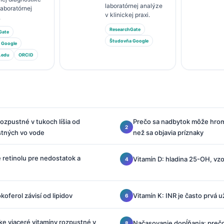
laboratórnej analýze
 laboratórnej
v klinickej praxi.
.
ResearchGate
Gate
Študovňa Google
 Google
.edu
ORCID
rozpustné v tukoch líšia od
Prečo sa nadbytok môže hrom
stných vo vode
než sa objavia príznaky
e retinolu pre nedostatok a
Vitamín D: hladina 25-OH, vz
okoferol závisí od lipidov
Vitamín K: INR je často prvá u
ke viaceré vitamíny rozpustné v
Načasovanie dopĺňania: prečo 