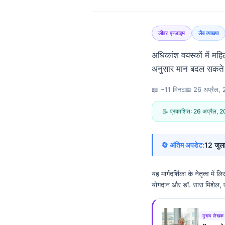
लीवर एन्जाइम
लैब व्याख्या
अधिकांश वयस्कों में म
अनुसार मान बदल सकते ह
📖 ~11 मिनट
📅
26 अप्रैल,
📝 प्रकाशित:
26 अप्रैल, 
🔄 अंतिम अपडेट:
12 जुल
यह मार्गदर्शिका के नेतृत्व में 
योगदान और डॉ. सारा मिशेल, एम
Norsk bokmål
मुख्य लेखक
Ślōnskŏ gŏdka