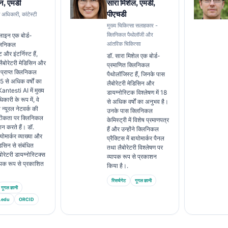
न, एमडी
सारा मिशेल, एमडी,
पीएचडी
ा अधिकारी, कांटेस्टी
मुख्य चिकित्सा सलाहकार -
क्लिनिकल पैथोलॉजी और
लाइन एक बोर्ड-
आंतरिक चिकित्सा
्लिनिकल
 और इंटर्निस्ट हैं,
डॉ. सारा मिशेल एक बोर्ड-
ैबोरेटरी मेडिसिन और
प्रमाणित क्लिनिकल
्राप्त क्लिनिकल
पैथोलॉजिस्ट हैं, जिनके पास
 15 से अधिक वर्षों का
लैबोरेटरी मेडिसिन और
antesti AI में मुख्य
डायग्नोस्टिक विश्लेषण में 18
कारी के रूप में, वे
से अधिक वर्षों का अनुभव है।
े न्यूरल नेटवर्क की
उनके पास क्लिनिकल
टीकता पर क्लिनिकल
केमिस्ट्री में विशेष प्रमाणपत्र
रदान करते हैं। डॉ.
हैं और उन्होंने क्लिनिकल
योमार्कर व्याख्या और
प्रैक्टिस में बायोमार्कर पैनल
डिसिन से संबंधित
तथा लैबोरेटरी विश्लेषण पर
बोरेटरी डायग्नोस्टिक्स
व्यापक रूप से प्रकाशन
व्यापक रूप से प्रकाशित
किया है।.
रिसर्चगेट
गूगल ज्ञानी
गूगल ज्ञानी
.edu
ORCID