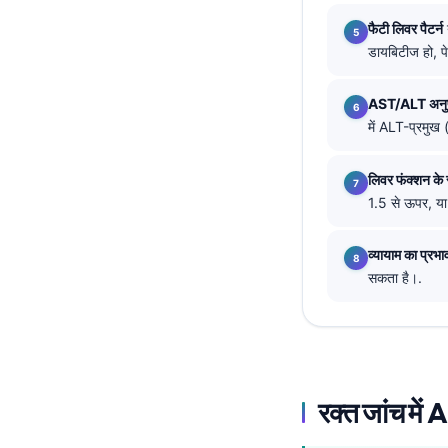
फैटी लिवर पैटर्न
தமிழ்
डायबिटीज हो, पे
తెలుగు
मराठी
AST/ALT अनु
में ALT-प्रमु
اردو
বাংলা
लिवर फंक्शन के 
Shqip
1.5 से ऊपर, या 
Magyar
व्यायाम का प्रभा
Slovenščina
सकता है।.
한국어
Polski
Lietuvių kalba
Русский
रक्त जांच में 
ქართული