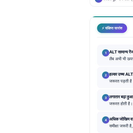
Català
O‘zbekcha
Українська
⚡ संक्षिप्त सारांश
አማርኛ
Kiswahili
ALT सामान्य रें
ភាសាខ្មែរ
लैब अभी भी ऊप
ဗမာစာ
ไทย
हल्का उच्च ALT
जरूरत पड़ती है
Tagalog
Tiếng Việt
लगातार बढ़ा हुआ
Bahasa Melayu
जरूरत होती है।
മലയാളം
अधिक जोखिम व
ಕನ್ನಡ
समीक्षा जरूरी
ગુજરાતી