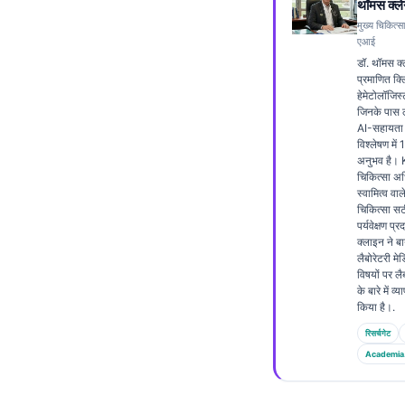
थॉमस क्ले
Frysk
मुख्य चिकित्स
एआई
Esperanto
डॉ. थॉमस क्
Беларуская мова
प्रमाणित क
हेमेटोलॉजिस्ट
Татар теле
जिनके पास ल
AI-सहायता प
Кыргызча
विश्लेषण में
अनुभव है। K
ئۇيغۇرچە
चिकित्सा अधि
स्वामित्व वाल
Cebuano
चिकित्सा स
पर्यवेक्षण प्
Basa Jawa
क्लाइन ने बा
ພາສາລາວ
लैबोरेटरी मे
विषयों पर लै
Монгол
के बारे में 
किया है।.
Afrikaans
रिसर्चगेट
العربية المغربية
Academia
Occitan