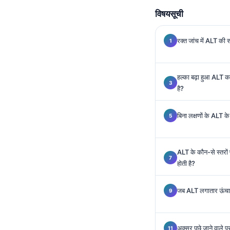
Gàidhlig
विषयसूची
Euskara
Македонски јазик
रक्त जांच में ALT की सा
Latviešu valoda
Galego
हल्का बढ़ा हुआ ALT क
অসমীয়া
है?
සිංහල
बिना लक्षणों के ALT के
سنڌي
پښتو
ALT के कौन-से स्तरों
होती है?
Slovenčina
Hrvatski
जब ALT लगातार ऊंचा रह
Suomi
Қазақ тілі
अक्सर पूछे जाने वाले प्र