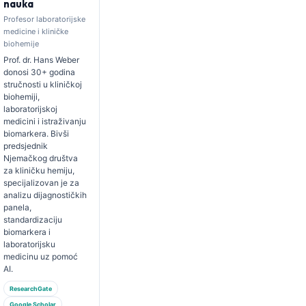
nauka
Profesor laboratorijske
medicine i kliničke
biohemije
Prof. dr. Hans Weber
donosi 30+ godina
stručnosti u kliničkoj
biohemiji,
laboratorijskoj
medicini i istraživanju
biomarkera. Bivši
predsjednik
Njemačkog društva
za kliničku hemiju,
specijalizovan je za
analizu dijagnostičkih
panela,
standardizaciju
biomarkera i
laboratorijsku
medicinu uz pomoć
AI.
ResearchGate
Google Scholar