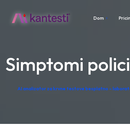
Dom
Prici
Simptomi polici
AI analizator za krvne testove besplatno – labora