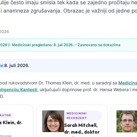
lije često imaju smisla tek kada se zajedno pročitaju h
m i anamneza zgrušavanja. Obrazac je važniji od jedne p
 2026
 2026
🩺 Medicinski pregledano:
8. juli 2026.
✅ Zasnovano na dokazima
je:
8. juli 2026.
n pod rukovodstvom
Dr. Thomas Klein, dr. med.
u saradnji sa
Medicins
ligenciju Kantesti
, uključujući doprinose prof. dr. Hansa Webera i m
D.
MEDICINSKI
 AUTOR
RECENZENT
Klein, dr.
Sarah Mitchell,
dr. med., doktor
dicinski