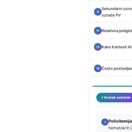
Català
Sekundarni uzroci
O‘zbekcha
označe PV
Українська
Relativna poliglob
አማርኛ
Kiswahili
Kako Kantesti AI
ភាសាខ្មែរ
ဗမာစာ
Često postavljan
ไทย
Tagalog
Tiếng Việt
⚡ Kratak sažetak
Bahasa Melayu
മലയാളം
Policitemija
ಕನ್ನಡ
hematokrit 
ગુજરાતી