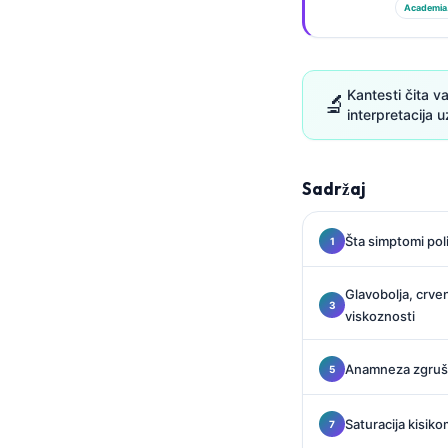
Gàidhlig
Academia
Euskara
Македонски јазик
Kantesti čita v
🔬
Latviešu valoda
interpretacija 
Galego
অসমীয়া
Sadržaj
සිංහල
سنڌي
Šta simptomi pol
پښتو
Glavobolja, crven
viskoznosti
Slovenčina
Hrvatski
Anamneza zgruša
Suomi
Saturacija kisiko
Қазақ тілі