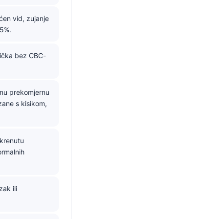
ćen vid, zujanje
55%.
stička bez CBC-
rnu prekomjernu
zane s kisikom,
okrenutu
ormalnih
ak ili