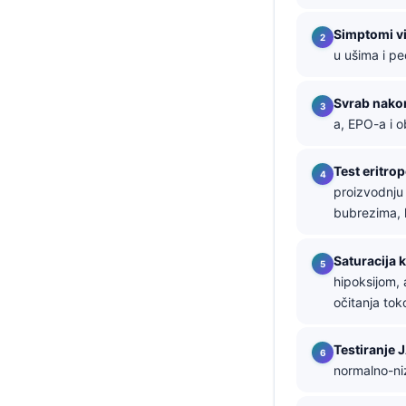
தமிழ்
Simptomi v
u ušima i p
తెలుగు
मराठी
Svrab nako
اردو
a, EPO-a i o
বাংলা
Test eritro
Shqip
proizvodnju 
Magyar
bubrezima, 
Slovenščina
Saturacija 
한국어
hipoksijom, 
Polski
očitanja to
Lietuvių kalba
Testiranje 
Русский
normalno-niz
ქართული