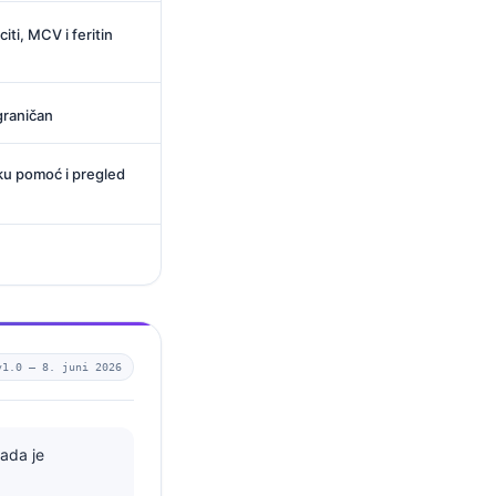
ti, MCV i feritin
 graničan
sku pomoć i pregled
v1.0 —
8. juni 2026
kada je