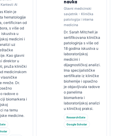
nauka
 Kantesti AI
Glavni medicinski
s Klein je
savjetnik - Klinička
sta hematologije
patologija i interna
ta, certificiran od
medicina
bora, s više od
Dr. Sarah Mitchell je
 iskustva u
sertifikovana klinička
jskoj medicini i
patologinja s više od
analizi uz
18 godina iskustva u
eštačke
laboratorijskoj
cije. Kao glavni
medicini i
i direktor u
dijagnostičkoj analizi.
I, pruža klinički
Ima specijalističke
ad medicinskom
sertifikate iz kliničke
 vlasničke
biohemije i opsežno
e mreže. Dr.
je objavljivala radove
opsežno
o panelima
ao radove o
biomarkera i
ciji biomarkera i
laboratorijskoj analizi
jskoj
u kliničkoj praksi.
ici na temu
ijske medicine.
ResearchGate
Gate
Google Scholar
holar