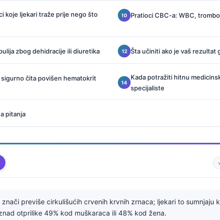
 koje ljekari traže prije nego što
Pratioci CBC-a: WBC, tromboci
ulija zbog dehidracije ili diuretika
Šta učiniti ako je vaš rezultat
Kada potražiti hitnu medicin
 sigurno čita povišen hematokrit
specijaliste
a pitanja
znači previše cirkulišućih crvenih krvnih zrnaca; ljekari to sumnjaju 
iznad otprilike 49% kod muškaraca ili 48% kod žena.