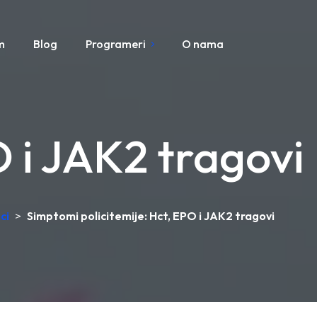
m
Blog
Programeri
O nama
O i JAK2 tragovi
ci
>
Simptomi policitemije: Hct, EPO i JAK2 tragovi