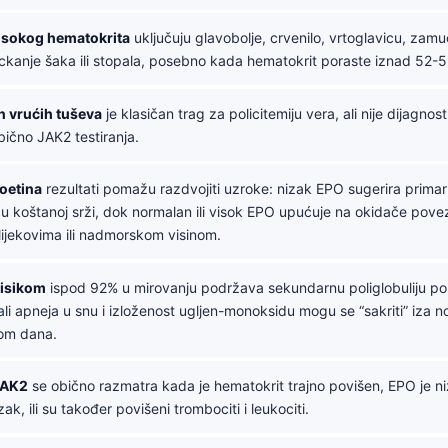
isokog hematokrita
uključuju glavobolje, crvenilo, vrtoglavicu, zamu
eckanje šaka ili stopala, posebno kada hematokrit poraste iznad 52-
n vrućih tuševa
je klasičan trag za policitemiju vera, ali nije dijagno
bično JAK2 testiranja.
poetina
rezultati pomažu razdvojiti uzroke: nizak EPO sugerira prima
u koštanoj srži, dok normalan ili visok EPO upućuje na okidače pove
lijekovima ili nadmorskom visinom.
kisikom
ispod 92% u mirovanju podržava sekundarnu poliglobuliju p
ali apneja u snu i izloženost ugljen-monoksidu mogu se “sakriti” iza n
kom dana.
JAK2
se obično razmatra kada je hematokrit trajno povišen, EPO je niz
ak, ili su također povišeni trombociti i leukociti.