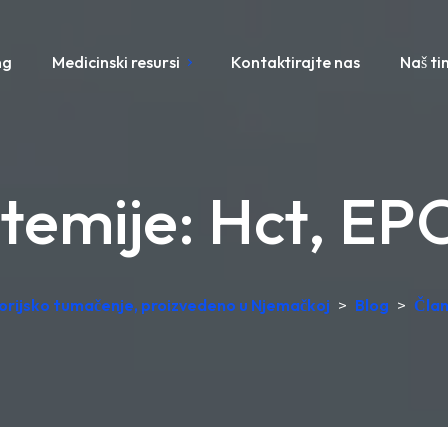
ng
Medicinski resursi
Kontaktirajte nas
Naš ti
temije: Hct, EP
torijsko tumačenje, proizvedeno u Njemačkoj
>
Blog
>
Član