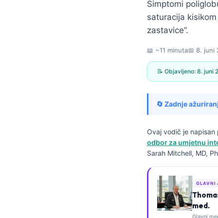
Simptomi poliglobu
saturacija kisiko
zastavice”.
📖 ~11 minuta
📅
8. juni
📝 Objavljeno:
8. juni
🔄 Zadnje ažuriran
Ovaj vodič je napisa
odbor za umjetnu inte
Sarah Mitchell, MD, Ph
GLAVNI
Thomas 
Norsk bokmål
med.
Ślōnskŏ gŏdka
Glavni me