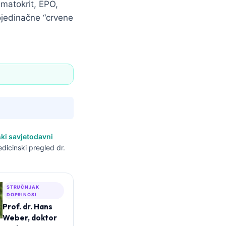
ematokrit, EPO,
ojedinačne “crvene
ki savjetodavni
edicinski pregled dr.
STRUČNJAK
DOPRINOSI
Prof. dr. Hans
Weber, doktor