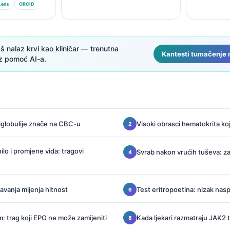
.edu
ORCID
aš nalaz krvi kao kliničar — trenutna
Kantesti tumačenje n
uz pomoć AI-a.
iglobulije znače na CBC-u
Visoki obrasci hematokrita koji
ilo i promjene vida: tragovi
Svrab nakon vrućih tuševa: z
vanja mijenja hitnost
Test eritropoetina: nizak na
m: trag koji EPO ne može zamijeniti
Kada ljekari razmatraju JAK2 t