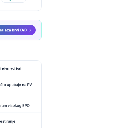
alaza krvi (AI) →
 nisu svi isti
ašto upućuje na PV
spram visokog EPO
estiranje