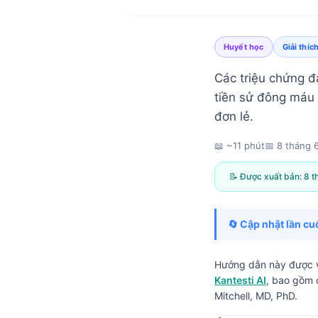
Huyết học
Giải thíc
Các triệu chứng đ
tiền sử đông máu
đơn lẻ.
📖 ~11 phút
📅
8 tháng 
📝 Được xuất bản:
8 t
🔄 Cập nhật lần cuố
Hướng dẫn này được v
Kantesti AI
, bao gồm 
Norsk bokmål
Mitchell, MD, PhD.
Ślōnskŏ gŏdka