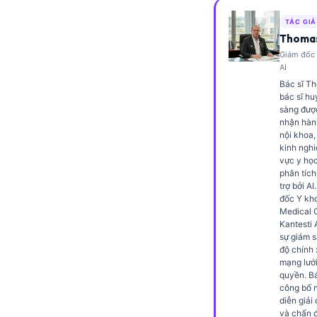
Frysk
TÁC GIẢ
Esperanto
Thomas
Giám đốc 
Беларуская мова
AI
Татар теле
Bác sĩ Th
bác sĩ hu
Кыргызча
sàng đượ
nhận hàn
ئۇيغۇرچە
nội khoa,
kinh nghi
Cebuano
vực y họ
phân tích
Basa Jawa
trợ bởi AI
đốc Y kho
ພາສາລາວ
Medical O
Монгол
Kantesti 
sự giám s
Afrikaans
độ chính
mạng lưới
العربية المغربية
quyền. Bá
công bố n
Occitan
diễn giải
và chẩn 