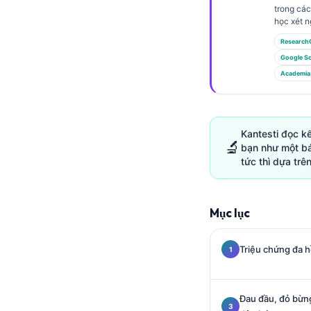
Gàidhlig
trong các
học xét n
Euskara
Research
Македонски јазик
Google Sc
Latviešu valoda
Academia
Galego
অসমীয়া
Kantesti đọc k
සිංහල
🔬
bạn như một bá
سنڌي
tức thì dựa trên
پښتو
Mục lục
Slovenčina
Triệu chứng đa h
Hrvatski
Suomi
Қазақ тілі
Đau đầu, đỏ bừng