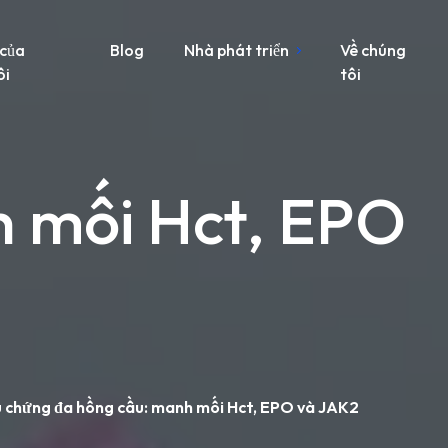
 của
Blog
Nhà phát triển
Về chúng
ôi
tôi
h mối Hct, EPO
u chứng đa hồng cầu: manh mối Hct, EPO và JAK2