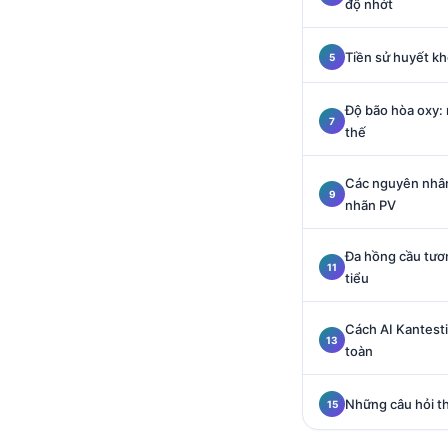
độ nhớt
Català
O‘zbekcha
Tiền sử huyết kh
Українська
Độ bão hòa oxy:
አማርኛ
thế
Kiswahili
ភាសាខ្មែរ
Các nguyên nhân 
nhãn PV
ဗမာစာ
ไทย
Đa hồng cầu tươn
tiểu
Tagalog
Bahasa Melayu
Cách AI Kantesti
മലയാളം
toàn
ಕನ್ನಡ
Những câu hỏi t
ગુજરાતી
தமிழ்