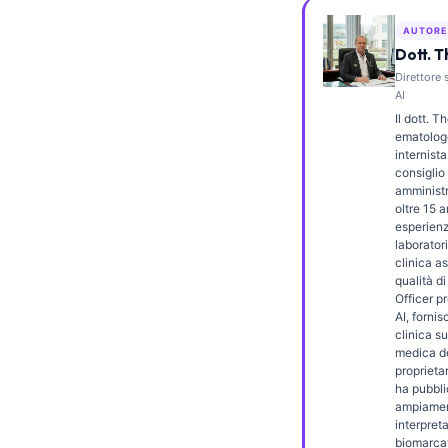
Frysk
AUTORE
Esperanto
Dott. 
Direttore 
Беларуская мова
AI
Татар теле
Il dott. 
ematologo
Кыргызча
internista
consiglio 
ئۇيغۇرچە
amminist
oltre 15 a
Cebuano
esperienz
laboratori
Basa Jawa
clinica as
qualità d
ພາສາລາວ
Officer p
Монгол
AI, forni
clinica s
Afrikaans
medica de
proprietar
العربية المغربية
ha pubbli
ampiamen
Occitan
interpret
biomarcat