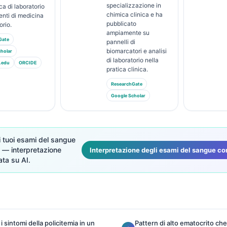
specializzazione in
ca di laboratorio
chimica clinica e ha
nti di medicina
pubblicato
orio.
ampiamente su
Gate
pannelli di
biomarcatori e analisi
holar
di laboratorio nella
.edu
ORCIDE
pratica clinica.
ResearchGate
Google Scholar
i tuoi esami del sangue
 — interpretazione
Interpretazione degli esami del sangue con
ta su AI.
i sintomi della policitemia in un
Pattern di alto ematocrito che