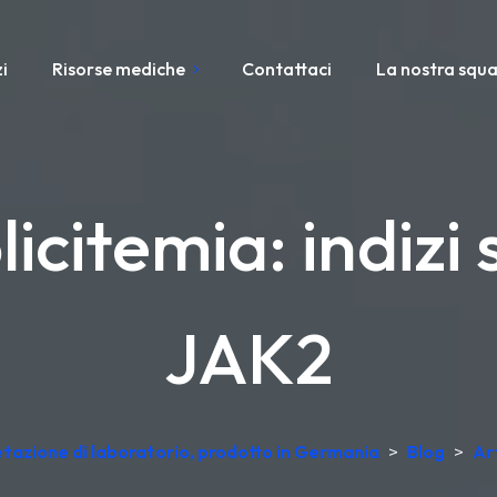
i
Risorse mediche
Contattaci
La nostra squ
licitemia: indizi
JAK2
retazione di laboratorio, prodotto in Germania
>
Blog
>
Art