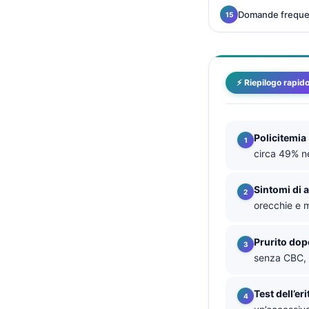
Domande freque
தமிழ்
తెలుగు
मराठी
⚡ Riepilogo rapid
اردو
বাংলা
Shqip
Policitemia
circa 49% n
Magyar
Slovenščina
Sintomi di 
한국어
orecchie e 
Polski
Prurito dop
Lietuvių kalba
senza CBC, E
Русский
ქართული
Test dell’er