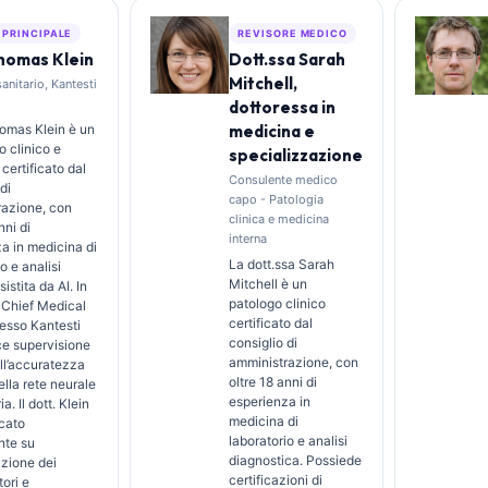
 PRINCIPALE
REVISORE MEDICO
Thomas Klein
Dott.ssa Sarah
Mitchell,
sanitario, Kantesti
dottoressa in
Thomas Klein è un
medicina e
 clinico e
specializzazione
 certificato dal
Consulente medico
di
capo - Patologia
razione, con
clinica e medicina
nni di
interna
a in medicina di
La dott.ssa Sarah
o e analisi
Mitchell è un
sistita da AI. In
patologo clinico
i Chief Medical
certificato dal
resso Kantesti
consiglio di
sce supervisione
amministrazione, con
ull’accuratezza
oltre 18 anni di
lla rete neurale
esperienza in
ia. Il dott. Klein
medicina di
cato
laboratorio e analisi
te su
diagnostica. Possiede
azione dei
certificazioni di
ori e