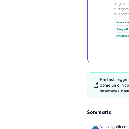
Gàidhlig
diagnosti
su argome
Euskara
di laborat
Македонски јазик
Research
Latviešu valoda
Google Sc
Academia
Galego
অসমীয়া
සිංහල
سنڌي
پښتو
Kantesti legge 
🔬
come un clinico
istantanea basa
Slovenčina
Hrvatski
Sommario
Suomi
Қазақ тілі
Cosa significano 