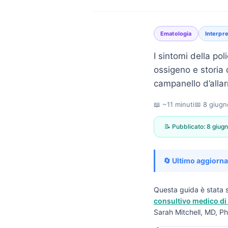
Ematologia
Interpre
I sintomi della p
ossigeno e storia 
campanello d’alla
📖 ~11 minuti
📅
8 giugn
📝 Pubblicato:
8 giug
🔄 Ultimo aggiorn
Questa guida è stata s
consultivo medico di 
Norsk bokmål
Sarah Mitchell, MD, Ph
Ślōnskŏ gŏdka