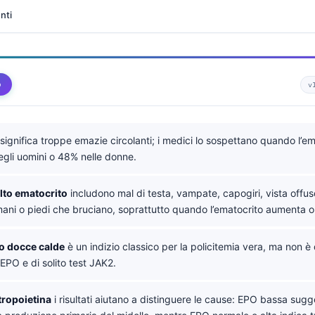
nti
o
v
significa troppe emazie circolanti; i medici lo sospettano quando l’e
egli uomini o 48% nelle donne.
alto ematocrito
includono mal di testa, vampate, capogiri, vista offusc
mani o piedi che bruciano, soprattutto quando l’ematocrito aumenta o
o docce calde
è un indizio classico per la policitemia vera, ma non è
PO e di solito test JAK2.
itropoietina
i risultati aiutano a distinguere le cause: EPO bassa sugg