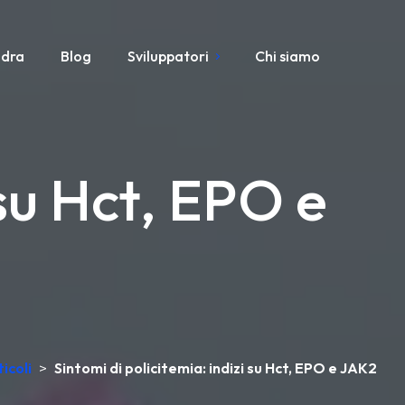
adra
Blog
Sviluppatori
Chi siamo
 su Hct, EPO e
icoli
>
Sintomi di policitemia: indizi su Hct, EPO e JAK2