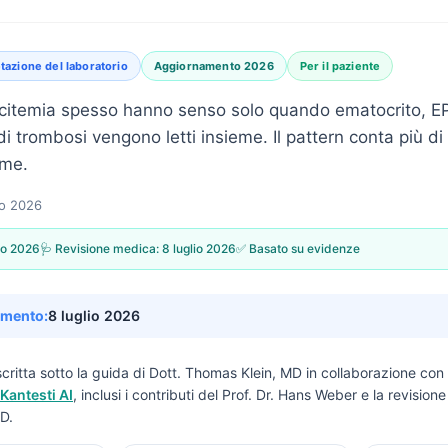
tazione del laboratorio
Aggiornamento 2026
Per il paziente
olicitemia spesso hanno senso solo quando ematocrito, E
di trombosi vengono letti insieme. Il pattern conta più di
rme.
o 2026
no 2026
🩺 Revisione medica:
8 luglio 2026
✅ Basato su evidenze
amento:
8 luglio 2026
critta sotto la guida di
Dott. Thomas Klein, MD
in collaborazione con 
Kantesti AI
, inclusi i contributi del Prof. Dr. Hans Weber e la revisio
D.