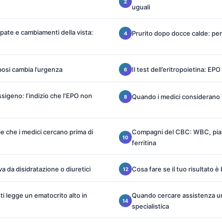
uguali
mpate e cambiamenti della vista:
Prurito dopo docce calde: pe
bosi cambia l’urgenza
Il test dell’eritropoietina: EPO
sigeno: l’indizio che l’EPO non
Quando i medici considerano i
 che i medici cercano prima di
Compagni del CBC: WBC, pia
ferritina
va da disidratazione o diuretici
Cosa fare se il tuo risultato è
ti legge un ematocrito alto in
Quando cercare assistenza ur
specialistica