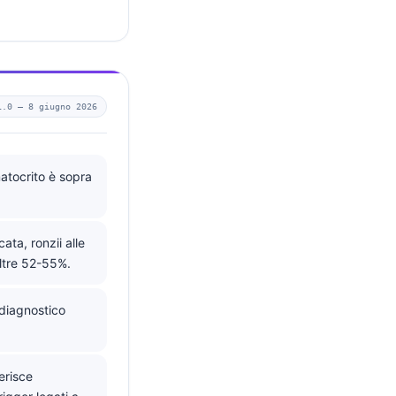
1.0 —
8 giugno 2026
matocrito è sopra
ata, ronzii alle
ltre 52-55%.
 diagnostico
erisce