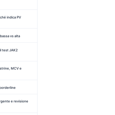
rché indica PV
 bassa vs alta
l test JAK2
strine, MCV e
 borderline
gente e revisione