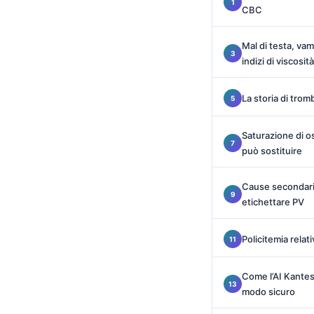
CBC
Català
O‘zbekcha
Mal di testa, va
Українська
indizi di viscosità
አማርኛ
La storia di trom
Kiswahili
ភាសាខ្មែរ
Saturazione di os
ဗမာစာ
può sostituire
ไทย
Cause secondarie
Tagalog
etichettare PV
Tiếng Việt
Policitemia relati
Bahasa Melayu
മലയാളം
Come l’AI Kantes
ಕನ್ನಡ
modo sicuro
ગુજરાતી