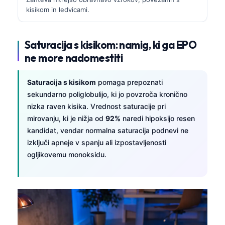
Gàidhlig
kisikom in ledvicami.
Euskara
Македонски јазик
Saturacija s kisikom: namig, ki ga EPO
Latviešu valoda
ne more nadomestiti
Galego
Saturacija s kisikom
pomaga prepoznati
অসমীয়া
sekundarno poliglobulijo, ki jo povzroča kronično
සිංහල
nizka raven kisika. Vrednost saturacije pri
سنڌي
mirovanju, ki je nižja od
92%
naredi hipoksijo resen
kandidat, vendar normalna saturacija podnevi ne
پښتو
izključi apneje v spanju ali izpostavljenosti
ogljikovemu monoksidu.
Slovenčina
Hrvatski
Suomi
Қазақ тілі