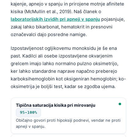
kajenje, apnejo v spanju in prirojene motnje afinitete
தமிழ்
kisika (McMullin et al., 2019). Naš članek o
laboratorijskih izvidih pri apneji v spanju
pojasnjuje,
తెలుగు
zakaj lahko bikarbonat, hematokrit in presnovni
मराठी
označevalci dajo posredne namige.
اردو
Izpostavljenost ogljikovemu monoksidu je še ena
বাংলা
past. Kadilci ali osebe izpostavljene okvarjenim
Shqip
grelcem imajo lahko normalno pulzno oksimetrijo,
Magyar
ker lahko standardne naprave napačno preberejo
karboksihemoglobin kot oksigeniran hemoglobin; ko-
한국어
oksimetrija je boljši test, kadar se zgodba ujema.
Polski
Lietuvių kalba
Tipična saturacija kisika pri mirovanju
Русский
95-100%
ქართული
Običajno govori proti hipoksiji podnevi, vendar ne proti
apneji v spanju.
Čeština