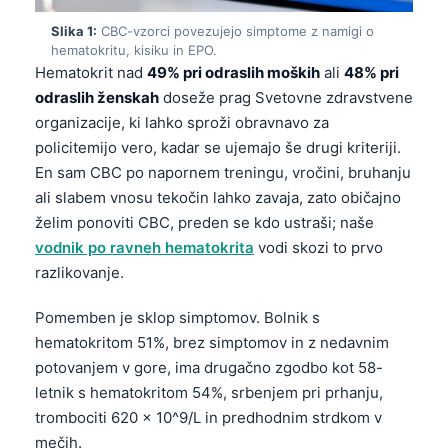
Slika 1:
CBC-vzorci povezujejo simptome z namigi o
hematokritu, kisiku in EPO.
Hematokrit nad
49% pri odraslih moških
ali
48% pri
odraslih ženskah
doseže prag Svetovne zdravstvene
organizacije, ki lahko sproži obravnavo za
policitemijo vero, kadar se ujemajo še drugi kriteriji.
En sam CBC po napornem treningu, vročini, bruhanju
ali slabem vnosu tekočin lahko zavaja, zato običajno
želim ponoviti CBC, preden se kdo ustraši; naše
vodnik po ravneh hematokrita
vodi skozi to prvo
razlikovanje.
Pomemben je sklop simptomov. Bolnik s
hematokritom 51%, brez simptomov in z nedavnim
potovanjem v gore, ima drugačno zgodbo kot 58-
letnik s hematokritom 54%, srbenjem pri prhanju,
trombociti 620 x 10^9/L in predhodnim strdkom v
mečih.