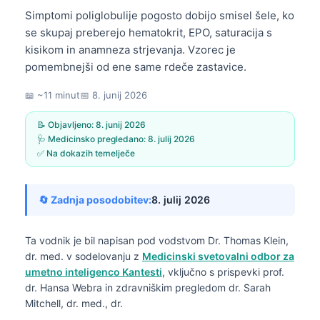
Simptomi poliglobulije pogosto dobijo smisel šele, ko
se skupaj preberejo hematokrit, EPO, saturacija s
kisikom in anamneza strjevanja. Vzorec je
pomembnejši od ene same rdeče zastavice.
📖 ~11 minut
📅
8. junij 2026
📝 Objavljeno:
8. junij 2026
🩺 Medicinsko pregledano:
8. julij 2026
✅ Na dokazih temelječe
🔄 Zadnja posodobitev:
8. julij 2026
Ta vodnik je bil napisan pod vodstvom
Dr. Thomas Klein,
dr. med.
v sodelovanju z
Medicinski svetovalni odbor za
umetno inteligenco Kantesti
, vključno s prispevki prof.
dr. Hansa Webra in zdravniškim pregledom dr. Sarah
Mitchell, dr. med., dr.