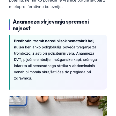
potenju, ker lahko povečanje vranice potuje skupaj z
mieloproliferativno boleznijo.
Anamneza strjevanja spremeni
nujnost
Predhodni tromb naredi visok hematokrit bolj
nujen
ker lahko poliglobulija poveča tveganje za
trombozo, zlasti pri policitemiji vera. Anamneza
DVT, pljučne embolije, možganske kapi, srčnega
infarkta ali nenavadnega strdka v abdominalnih
venah bi morala skrajšati čas do pregleda pri
zdravniku.