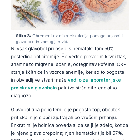
Slika 3:
Obremenitev mikrocirkulacije pomaga pojasniti
glavobole in zamegljen vid.
Ni vsak glavobol pri osebi s hematokritom 50%
posledica policitemije. Še vedno preverim krvni tlak,
anamnezo migrene, spanje, odtegnitev kofeina, CRP,
stanje ščitnice in vzorce anemije, ker so to pogoste
in obvladljive stvari; naše
vodilo za laboratorijske
preiskave glavobola
pokriva širšo diferencialno
diagnozo.
Glavobol tipa policitemije je pogosto top, občutek
pritiska in je slabši zjutraj ali po vročem prhanju.
Enkrat mi je bolnica povedala, da se ji je zdelo, kot da
je njena glava prepolna; njen hematokrit je bil 57%,