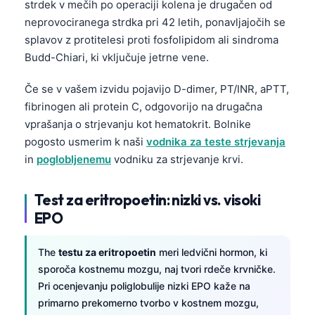
strdek v mečih po operaciji kolena je drugačen od
neprovociranega strdka pri 42 letih, ponavljajočih se
splavov z protitelesi proti fosfolipidom ali sindroma
Budd-Chiari, ki vključuje jetrne vene.
Če se v vašem izvidu pojavijo D-dimer, PT/INR, aPTT,
fibrinogen ali protein C, odgovorijo na drugačna
vprašanja o strjevanju kot hematokrit. Bolnike
pogosto usmerim k naši
vodnika za teste strjevanja
in
poglobljenemu
vodniku za strjevanje krvi.
Test za eritropoetin: nizki vs. visoki
EPO
The
testu za eritropoetin
meri ledvični hormon, ki
sporoča kostnemu mozgu, naj tvori rdeče krvničke.
Pri ocenjevanju poliglobulije nizki EPO kaže na
primarno prekomerno tvorbo v kostnem mozgu,