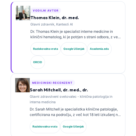
VODILNI AVTOR
Thomas Klein, dr. med.
Glavni zdravnik, Kantesti AI
Dr. Thomas Klein je specialist interne medicine in
klinični hematolog, ki je potrjen s strani odbora, z več
kot 15 leti izkušenj na področju laboratorijske
medicine in z analizo kliničnih podatkov s pomočjo
Raziskovalna vrata
Google Učenjak
Academia.edu
umetne inteligence. Kot glavni medicinski direktor pri
Kantesti AI zagotavlja klinični nadzor nad medicinsko
ORCID
točnostjo lastniškega nevronskega omrežja. Dr. Klein
je obsežno objavljal na področju interpretacije
biomarkerjev in laboratorijske diagnostike na temo
laboratorijske medicine.
MEDICINSKI RECENZENT
Sarah Mitchell, dr. med., dr.
Glavni zdravstveni svetovalec - klinična patologija in
interna medicina
Dr. Sarah Mitchell je specialistka klinične patologije,
certificirana na področju, z več kot 18 leti izkušenj na
področju laboratorijske medicine in diagnostične
analize. Ima specialna certifikata iz klinične kemije in
Raziskovalna vrata
Google Učenjak
je obsežno objavljala o panelih biomarkerjev in