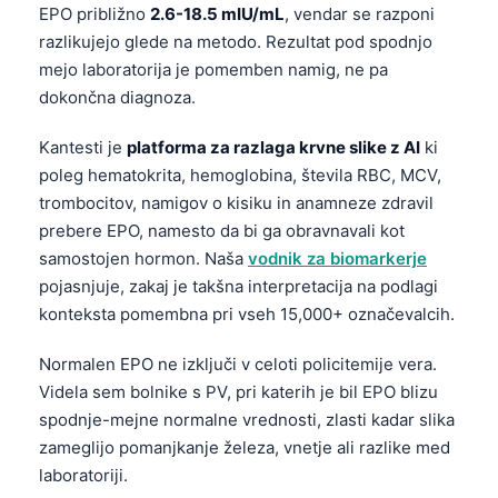
EPO približno
2.6-18.5 mIU/mL
, vendar se razponi
razlikujejo glede na metodo. Rezultat pod spodnjo
mejo laboratorija je pomemben namig, ne pa
dokončna diagnoza.
Kantesti je
platforma za razlaga krvne slike z AI
ki
poleg hematokrita, hemoglobina, števila RBC, MCV,
trombocitov, namigov o kisiku in anamneze zdravil
prebere EPO, namesto da bi ga obravnavali kot
samostojen hormon. Naša
vodnik za biomarkerje
pojasnjuje, zakaj je takšna interpretacija na podlagi
konteksta pomembna pri vseh 15,000+ označevalcih.
Normalen EPO ne izključi v celoti policitemije vera.
Videla sem bolnike s PV, pri katerih je bil EPO blizu
spodnje-mejne normalne vrednosti, zlasti kadar slika
zameglijo pomanjkanje železa, vnetje ali razlike med
Norsk bokmål
laboratoriji.
Ślōnskŏ gŏdka