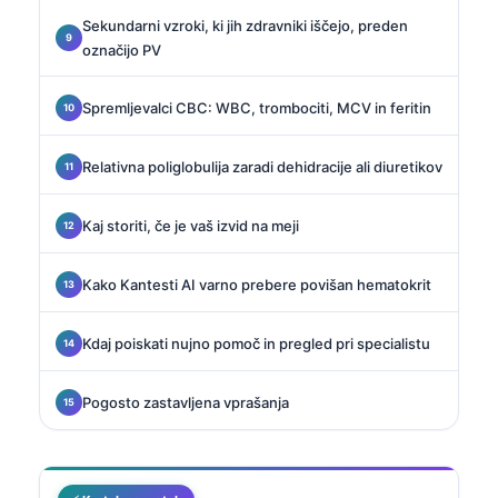
Sekundarni vzroki, ki jih zdravniki iščejo, preden
označijo PV
Spremljevalci CBC: WBC, trombociti, MCV in feritin
Relativna poliglobulija zaradi dehidracije ali diuretikov
Kaj storiti, če je vaš izvid na meji
Kako Kantesti AI varno prebere povišan hematokrit
Kdaj poiskati nujno pomoč in pregled pri specialistu
Pogosto zastavljena vprašanja