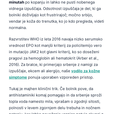
minutah
po kopanju in lahko ne pusti nobenega
vidnega izpuščaja. Odsotnost izpuščaja je del, ki ga
bolniki doživljajo kot frustrirajoč; močno srbijo,
vendar je koža do trenutka, ko jo kdo pregleda, videti
normalna.
Razvrstitev WHO iz leta 2016 navaja nizko serumsko
vrednost EPO kot manjši kriterij za policitemijo vero
in mutacijo JAK2 kot glavni kriterij, ko so doseženi
pragovi za hemoglobin ali hematokrit (Arber et al.,
2016). Za bralce, ki primerjajo srbenje z namigi za
izpuščaje, ekcem ali alergijo, naše
vodilo za kožne
simptome
ponuja uporaben vzporeden pristop.
Tukaj je majhen klinični trik. Če bolnik pove, da
antihistaminiki komaj pomagajo in da srbenje sproži
topla voda namesto mila, vprašam o zgodnji sitosti,
polnosti v levem zgornjem delu trebuha in nočnem