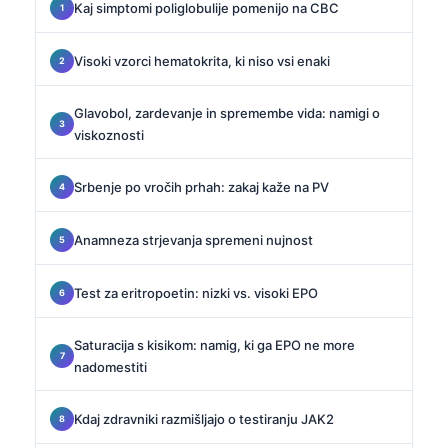
Kaj simptomi poliglobulije pomenijo na CBC
Visoki vzorci hematokrita, ki niso vsi enaki
Glavobol, zardevanje in spremembe vida: namigi o
viskoznosti
Srbenje po vročih prhah: zakaj kaže na PV
Anamneza strjevanja spremeni nujnost
Test za eritropoetin: nizki vs. visoki EPO
Saturacija s kisikom: namig, ki ga EPO ne more
nadomestiti
Kdaj zdravniki razmišljajo o testiranju JAK2