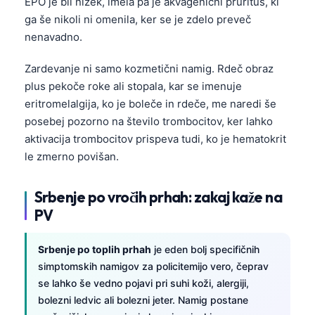
EPO je bil nizek, imela pa je akvagenični pruritus, ki
ga še nikoli ni omenila, ker se je zdelo preveč
nenavadno.
Zardevanje ni samo kozmetični namig. Rdeč obraz
plus pekoče roke ali stopala, kar se imenuje
eritromelalgija, ko je boleče in rdeče, me naredi še
posebej pozorno na število trombocitov, ker lahko
aktivacija trombocitov prispeva tudi, ko je hematokrit
le zmerno povišan.
Srbenje po vročih prhah: zakaj kaže na
PV
Srbenje po toplih prhah
je eden bolj specifičnih
simptomskih namigov za policitemijo vero, čeprav
se lahko še vedno pojavi pri suhi koži, alergiji,
bolezni ledvic ali bolezni jeter. Namig postane