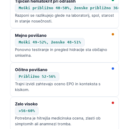
Tipičen hematokrit pri odraslih
Moški približno 40-50%, ženske približno 36-46%
Razponi se razlikujejo glede na laboratorij, spol, starost
in stanje nosečnosti.
Mejno povišano
Moški 49-52%, ženske 48-51%
Ponovno testiranje in pregled hidracije sta običajno
smiselna.
Očitno povišano
Približno 52-56%
Trajni izvidi zahtevajo oceno EPO in konteksta s
kisikom.
Zelo visoko
>56-60%
Potrebna je hitrejša medicinska ocena, zlasti ob
simptomih ali anamnezi tromba.