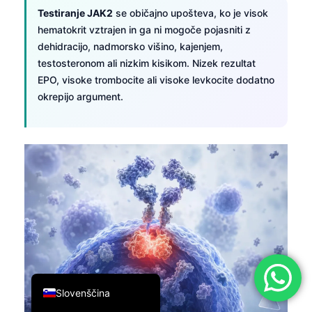
Testiranje JAK2
se običajno upošteva, ko je visok
简体中文
hematokrit vztrajen in ga ni mogoče pojasniti z
Română
dehidracijo, nadmorsko višino, kajenjem,
Türkçe
testosteronom ali nizkim kisikom. Nizek rezultat
EPO, visoke trombocite ali visoke levkocite dodatno
Ελληνικά
okrepijo argument.
Português
Español
Italiano
עִבְרִית
Français
العربية
Deutsch
English
Slovenščina