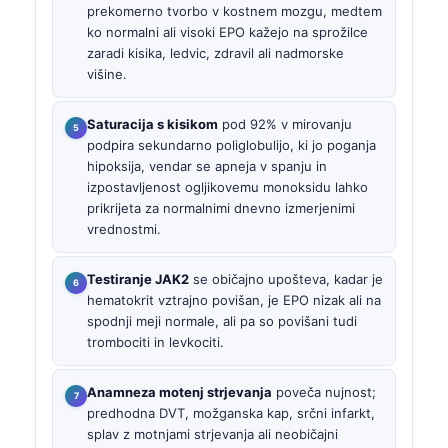
prekomerno tvorbo v kostnem mozgu, medtem
ko normalni ali visoki EPO kažejo na sprožilce
zaradi kisika, ledvic, zdravil ali nadmorske
višine.
Saturacija s kisikom
pod 92% v mirovanju
podpira sekundarno poliglobulijo, ki jo poganja
hipoksija, vendar se apneja v spanju in
izpostavljenost ogljikovemu monoksidu lahko
prikrijeta za normalnimi dnevno izmerjenimi
vrednostmi.
Testiranje JAK2
se običajno upošteva, kadar je
hematokrit vztrajno povišan, je EPO nizak ali na
spodnji meji normale, ali pa so povišani tudi
trombociti in levkociti.
Anamneza motenj strjevanja
poveča nujnost;
predhodna DVT, možganska kap, srčni infarkt,
splav z motnjami strjevanja ali neobičajni