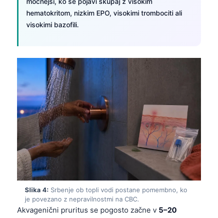
močnejši, ko se pojavi skupaj z visokim
hematokritom, nizkim EPO, visokimi trombociti ali
visokimi bazofili.
Slika 4:
Srbenje ob topli vodi postane pomembno, ko
je povezano z nepravilnostmi na CBC.
Akvagenični pruritus se pogosto začne v
5–20