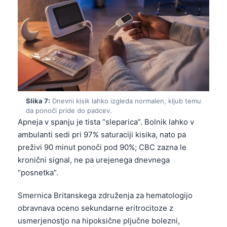
Català
O‘zbekcha
Українська
አማርኛ
Kiswahili
ភាសាខ្មែរ
Slika 7:
Dnevni kisik lahko izgleda normalen, kljub temu
ဗမာစာ
da ponoči pride do padcev.
Apneja v spanju je tista “sleparica”. Bolnik lahko v
ไทย
ambulanti sedi pri 97% saturaciji kisika, nato pa
Tagalog
preživi 90 minut ponoči pod 90%; CBC zazna le
Tiếng Việt
kronični signal, ne pa urejenega dnevnega
“posnetka”.
Bahasa Melayu
മലയാളം
Smernica Britanskega združenja za hematologijo
obravnava oceno sekundarne eritrocitoze z
ಕನ್ನಡ
usmerjenostjo na hipoksične pljučne bolezni,
ગુજરાતી