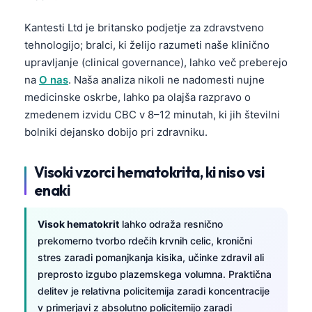
Kantesti Ltd je britansko podjetje za zdravstveno
tehnologijo; bralci, ki želijo razumeti naše klinično
upravljanje (clinical governance), lahko več preberejo
na
O nas
. Naša analiza nikoli ne nadomesti nujne
medicinske oskrbe, lahko pa olajša razpravo o
zmedenem izvidu CBC v 8–12 minutah, ki jih številni
bolniki dejansko dobijo pri zdravniku.
Visoki vzorci hematokrita, ki niso vsi
enaki
Visok hematokrit
lahko odraža resnično
prekomerno tvorbo rdečih krvnih celic, kronični
stres zaradi pomanjkanja kisika, učinke zdravil ali
preprosto izgubo plazemskega volumna. Praktična
delitev je relativna policitemija zaradi koncentracije
v primerjavi z absolutno policitemijo zaradi