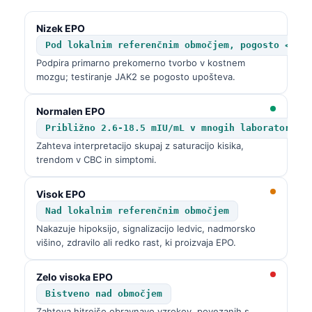
Frysk
Nizek EPO
Esperanto
Pod lokalnim referenčnim območjem, pogosto <2.6
Беларуская мова
Podpira primarno prekomerno tvorbo v kostnem
mozgu; testiranje JAK2 se pogosto upošteva.
Татар теле
Кыргызча
Normalen EPO
Približno 2.6-18.5 mIU/mL v mnogih laboratoriji
ئۇيغۇرچە
Zahteva interpretacijo skupaj z saturacijo kisika,
Cebuano
trendom v CBC in simptomi.
Basa Jawa
Visok EPO
ພາສາລາວ
Nad lokalnim referenčnim območjem
Монгол
Nakazuje hipoksijo, signalizacijo ledvic, nadmorsko
višino, zdravilo ali redko rast, ki proizvaja EPO.
Afrikaans
العربية المغربية
Zelo visoka EPO
Occitan
Bistveno nad območjem
Zahteva hitrejšo obravnavo vzrokov, povezanih s