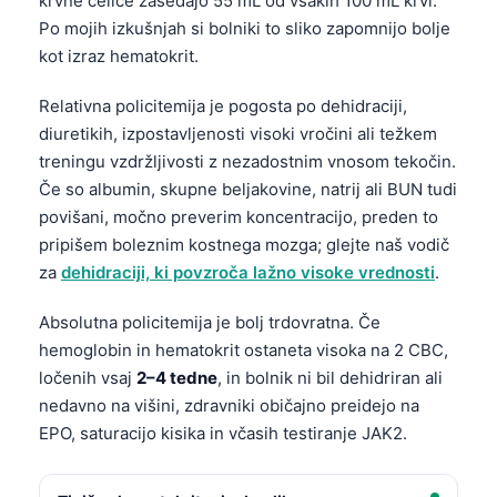
krvne celice zasedajo 55 mL od vsakih 100 mL krvi.
Po mojih izkušnjah si bolniki to sliko zapomnijo bolje
kot izraz hematokrit.
Relativna policitemija je pogosta po dehidraciji,
diuretikih, izpostavljenosti visoki vročini ali težkem
treningu vzdržljivosti z nezadostnim vnosom tekočin.
Če so albumin, skupne beljakovine, natrij ali BUN tudi
povišani, močno preverim koncentracijo, preden to
pripišem boleznim kostnega mozga; glejte naš vodič
za
dehidraciji, ki povzroča lažno visoke vrednosti
.
Absolutna policitemija je bolj trdovratna. Če
hemoglobin in hematokrit ostaneta visoka na 2 CBC,
ločenih vsaj
2–4 tedne
, in bolnik ni bil dehidriran ali
nedavno na višini, zdravniki običajno preidejo na
EPO, saturacijo kisika in včasih testiranje JAK2.