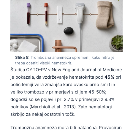
Slika 5:
Trombozna anamneza spremeni, kako hitro je
treba oceniti visoki hematokrit.
Študija CYTO-PV v New England Journal of Medicine
je pokazala, da vzdrževanje hematokrita pod
45%
pri
policitemiji vera zmanjša kardiovaskularno smrt in
veliko trombozo v primerjavi s ciljem 45-50%;
dogodki so se pojavili pri 2.7% v primerjavi z 9.8%
bolnikov (Marchioli et al., 2013). Zato hematologi
skrbijo za nekaj odstotnih točk.
Trombozna anamneza mora biti natančna. Provociran