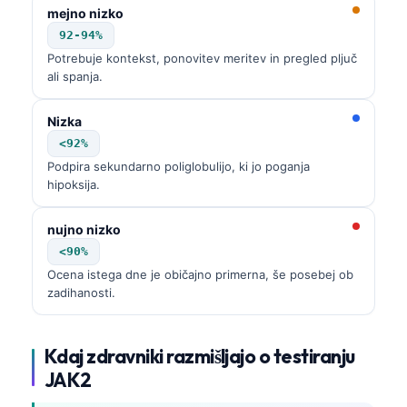
日本語
mejno nizko
92-94%
Eesti
Potrebuje kontekst, ponovitev meritev in pregled pljuč
Azərbaycan dili
ali spanja.
Bosanski
Nizka
Svenska
<92%
Српски језик
Podpira sekundarno poliglobulijo, ki jo poganja
hipoksija.
Íslenska
Հայերեն
nujno nizko
Bahasa Indonesia
<90%
Ocena istega dne je običajno primerna, še posebej ob
हिन्दी
zadihanosti.
Nederlands
Dansk
Kdaj zdravniki razmišljajo o testiranju
Български
JAK2
فارسی