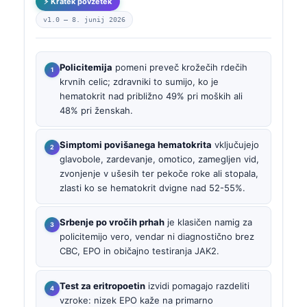
⚡ Kratek povzetek
v1.0 —
8. junij 2026
Policitemija
pomeni preveč krožečih rdečih
krvnih celic; zdravniki to sumijo, ko je
hematokrit nad približno 49% pri moških ali
48% pri ženskah.
Simptomi povišanega hematokrita
vključujejo
glavobole, zardevanje, omotico, zamegljen vid,
zvonjenje v ušesih ter pekoče roke ali stopala,
zlasti ko se hematokrit dvigne nad 52-55%.
Srbenje po vročih prhah
je klasičen namig za
policitemijo vero, vendar ni diagnostično brez
CBC, EPO in običajno testiranja JAK2.
Test za eritropoetin
izvidi pomagajo razdeliti
vzroke: nizek EPO kaže na primarno