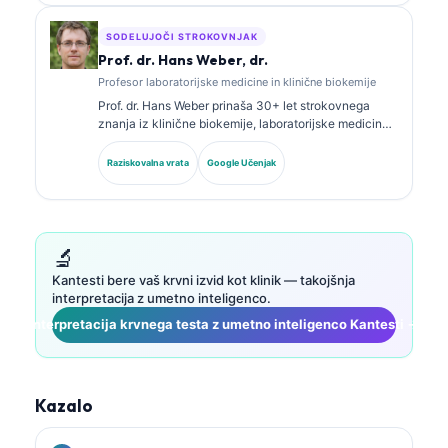
laboratorijski analizi v klinični praksi.
SODELUJOČI STROKOVNJAK
Prof. dr. Hans Weber, dr.
Profesor laboratorijske medicine in klinične biokemije
Prof. dr. Hans Weber prinaša 30+ let strokovnega
znanja iz klinične biokemije, laboratorijske medicine
in raziskav biomarkerjev. Nekdanji predsednik
Nemškega društva za klinično kemijo se osredotoča
Raziskovalna vrata
Google Učenjak
na analizo diagnostičnih panelov, standardizacijo
biomarkerjev in laboratorijsko medicino s pomočjo AI.
🔬
Kantesti bere vaš krvni izvid kot klinik — takojšnja
interpretacija z umetno inteligenco.
Interpretacija krvnega testa z umetno inteligenco Kantesti →
Kazalo