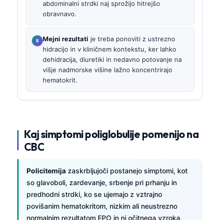
abdominalni strdki naj sprožijo hitrejšo
obravnavo.
Mejni rezultati
je treba ponoviti z ustrezno
hidracijo in v kliničnem kontekstu, ker lahko
dehidracija, diuretiki in nedavno potovanje na
višje nadmorske višine lažno koncentrirajo
hematokrit.
Kaj simptomi poliglobulije pomenijo na
CBC
Policitemija
zaskrbljujoči postanejo simptomi, kot
so glavoboli, zardevanje, srbenje pri prhanju in
predhodni strdki, ko se ujemajo z vztrajno
povišanim hematokritom, nizkim ali neustrezno
normalnim rezultatom EPO in ni očitnega vzroka,