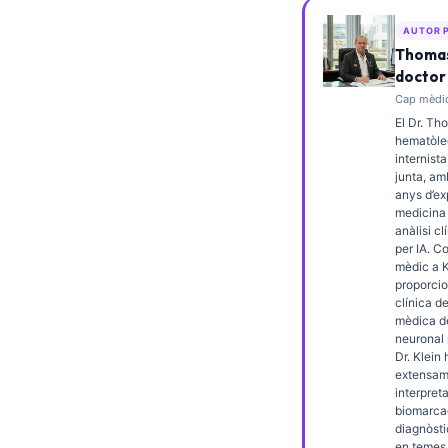
Frysk
AUTOR 
Esperanto
Thomas
doctor
Беларуская мова
Cap mèdic
Татар теле
El Dr. Th
hematòleg
Кыргызча
internista
junta, am
ئۇيغۇرچە
anys d’ex
medicina 
Cebuano
anàlisi cl
per IA. C
Basa Jawa
mèdic a K
ພາສາລາວ
proporcio
clínica de
Монгол
mèdica de
neuronal 
Afrikaans
Dr. Klein 
extensam
العربية المغربية
interpret
biomarcad
Occitan
diagnòsti
en temes