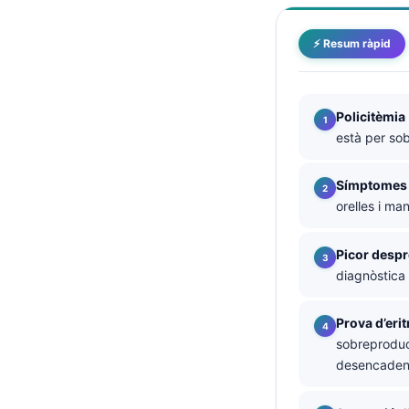
తెలుగు
⚡ Resum ràpid
मराठी
اردو
Policitèmia
বাংলা
està per so
Shqip
Magyar
Símptomes d
orelles i m
Slovenščina
한국어
Picor despr
Polski
diagnòstica
Lietuvių kalba
Prova d’eri
Русский
sobreproduc
ქართული
desencadena
Čeština