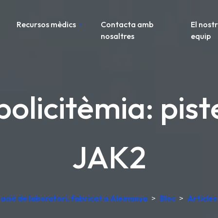
Recursos mèdics
Contacta amb
El nost
nosaltres
equip
licitèmia: pist
JAK2
tació de laboratori, fabricat a Alemanya
>
Bloc
>
Articles