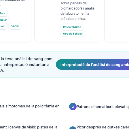
sobre panells de
.
biomarcadors i anàlisi
de laboratori en la
Gate
pràctica clínica.
holar
.edu
ORCID
ResearchGate
Google Scholar
x la teva anàlisi de sang com
ic: interpretació instantània
Interpretació de l’anàlisi de sang am
IA.
els símptomes de la policitèmia en
Patrons d’hematòcrit elevat q
nt i canvis de visió: pistes de la
Picor després de dutxes cale