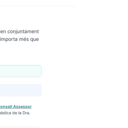
eten conjuntament
ró importa més que
onsell Assessor
mèdica de la Dra.