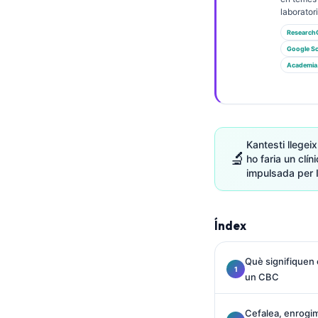
Gàidhlig
laboratori
Euskara
Research
Македонски јазик
Google Sc
Academia
Latviešu valoda
Galego
অসমীয়া
සිංහල
Kantesti llegei
🔬
ho faria un clín
سنڌي
impulsada per 
پښتو
Índex
Slovenčina
Hrvatski
Què signifiquen 
un CBC
Suomi
Қазақ тілі
Cefalea, enrogime