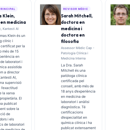
PRINCIPAL
REVISOR MÈDIC
 Klein,
Sarah Mitchell,
 en medicina
doctora en
medicina i
, Kantesti AI
doctora en
omas Klein és un
 clínic i
filosofia
 certificat per la
Assessor Mèdic Cap -
b més de 15
Patologia Clínica i
periència en
Medicina Interna
de laboratori i
La Dra. Sarah
ínica assistida
Mitchell és una
om a director
patòloga clínica
antesti AI,
certificada pel
na supervisió
consell, amb més de
 l’exactitud
18 anys d’experiència
 la xarxa
en medicina de
propietària. El
laboratori i anàlisi
ha publicat
diagnòstica. Té
ent sobre la
certificacions
ació de
d’especialitat en
ors i els
química clínica i ha
cs de laboratori
publicat extensament
 de medicina de