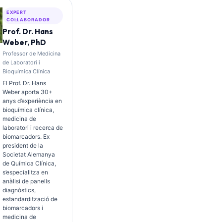
EXPERT
COL·LABORADOR
Prof. Dr. Hans
Weber, PhD
Professor de Medicina
de Laboratori i
Bioquímica Clínica
El Prof. Dr. Hans
Weber aporta 30+
anys d’experiència en
bioquímica clínica,
medicina de
laboratori i recerca de
biomarcadors. Ex
president de la
Societat Alemanya
de Química Clínica,
s’especialitza en
anàlisi de panells
diagnòstics,
estandardització de
biomarcadors i
medicina de