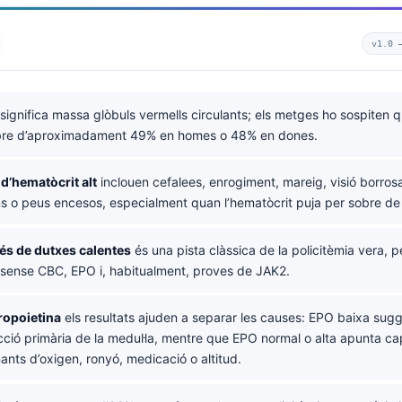
v1.0
significa massa glòbuls vermells circulants; els metges ho sospiten q
bre d’aproximadament 49% en homes o 48% en dones.
’hematòcrit alt
inclouen cefalees, enrogiment, mareig, visió borrosa,
ans o peus encesos, especialment quan l’hematòcrit puja per sobre d
és de dutxes calentes
és una pista clàssica de la policitèmia vera, p
 sense CBC, EPO i, habitualment, proves de JAK2.
tropoietina
els resultats ajuden a separar les causes: EPO baixa sug
ció primària de la medul·la, mentre que EPO normal o alta apunta ca
nts d’oxigen, ronyó, medicació o altitud.