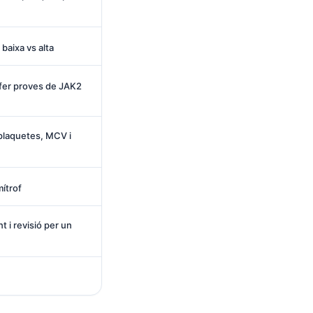
 baixa vs alta
fer proves de JAK2
laquetes, MCV i
mítrof
 i revisió per un