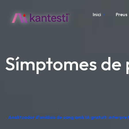
Inici
Preus
Símptomes de po
Analitzador d'anàlisis de sang amb IA gratuït: interpre