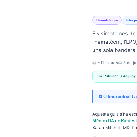
Hematologia
Interp
Els símptomes de 
l’hematòcrit, l’EPO
una sola bandera 
📖 ~11 minuts
📅
8 de j
📝 Publicat:
8 de juny
🔄 Última actualitz
Aquesta guia s’ha escr
Mèdic d'IA de Kantest
Norsk bokmål
Sarah Mitchell, MD, Ph
Ślōnskŏ gŏdka