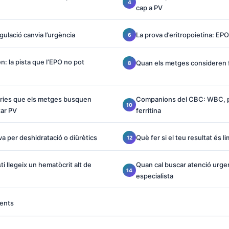
cap a PV
agulació canvia l’urgència
La prova d’eritropoietina: EPO
n: la pista que l’EPO no pot
Quan els metges consideren 
ries que els metges busquen
Companions del CBC: WBC, p
tar PV
ferritina
iva per deshidratació o diürètics
Què fer si el teu resultat és li
i llegeix un hematòcrit alt de
Quan cal buscar atenció urgent
especialista
ents