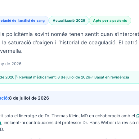
retació de l’anàlisi de sang
Actualització 2026
Apte per a pacients
la policitèmia sovint només tenen sentit quan s’interpr
, la saturació d’oxigen i l’historial de coagulació. El pat
vermella.
uny de 2026
 de 2026
🩺 Revisat mèdicament:
8 de juliol de 2026
✅ Basat en l’evidència
ació:
8 de juliol de 2026
it sota el lideratge de
Dr. Thomas Klein, MD
en col·laboració amb el
C
i
, incloent-hi contribucions del professor Dr. Hans Weber i la revisió 
D.