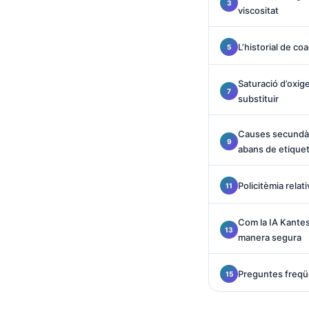
O‘zbekcha
viscositat
Українська
L’historial de co
አማርኛ
Kiswahili
Saturació d’oxige
substituir
ភាសាខ្មែរ
ဗမာစာ
Causes secundà
ไทย
abans de etique
Tagalog
Policitèmia relat
Tiếng Việt
Bahasa Melayu
Com la IA Kantest
manera segura
മലയാളം
ಕನ್ನಡ
Preguntes freqü
ગુજરાતી
தமிழ்