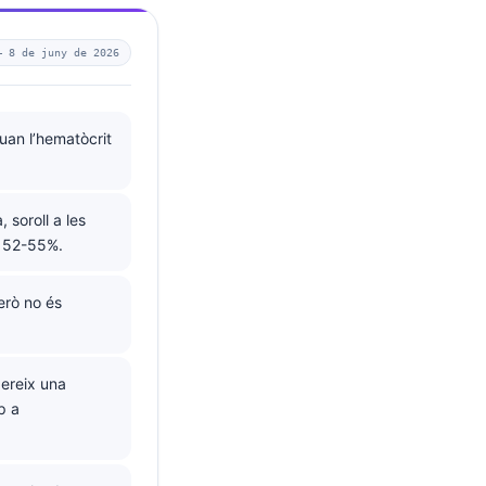
 —
8 de juny de 2026
uan l’hematòcrit
 soroll a les
e 52-55%.
erò no és
gereix una
p a