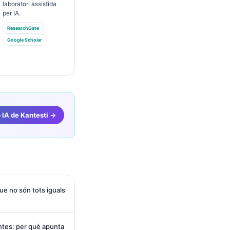
laboratori assistida
per IA.
ResearchGate
Google Scholar
b IA de Kantesti →
ue no són tots iguals
ntes: per què apunta