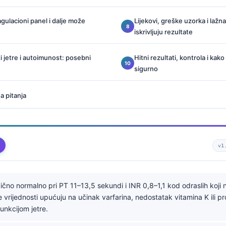
gulacioni panel i dalje može
Lijekovi, greške uzorka i lažn
iskrivljuju rezultate
i jetre i autoimunost: posebni
Hitni rezultati, kontrola i kako
sigurno
a pitanja
v1
ično normalno pri PT 11–13,5 sekundi i INR 0,8–1,1 kod odraslih koji 
še vrijednosti upućuju na učinak varfarina, nedostatak vitamina K ili 
unkcijom jetre.