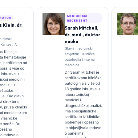
MEDICINSKI
 AUTOR
RECENZENT
Klein, dr.
Sarah Mitchell,
dr. med., doktor
dicinski
nauka
 Kantesti AI
Glavni medicinski
s Klein je
savjetnik - Klinička
sta hematologije
patologija i interna
ta, certificiran od
medicina
bora, s više od
Dr. Sarah Mitchell je
 iskustva u
sertifikovana klinička
jskoj medicini i
patologinja s više od
analizi uz
18 godina iskustva u
eštačke
laboratorijskoj
cije. Kao glavni
medicini i
i direktor u
dijagnostičkoj analizi.
I, pruža klinički
Ima specijalističke
ad medicinskom
sertifikate iz kliničke
 vlasničke
biohemije i opsežno
e mreže. Dr.
je objavljivala radove
opsežno
o panelima
ao radove o