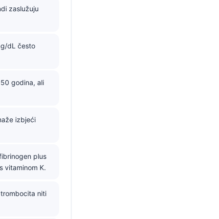
ndi zaslužuju
mg/dL često
50 godina, ali
aže izbjeći
fibrinogen plus
 s vitaminom K.
trombocita niti