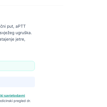
ični put, aPTT
u svježeg ugruška.
tajenje jetre,
ki savjetodavni
edicinski pregled dr.