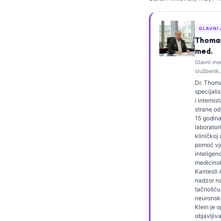
Frysk
Esperanto
GLAVNI
Thomas 
Беларуская мова
med.
Татар теле
Glavni me
službenik,
Кыргызча
Dr. Thoma
ئۇيغۇرچە
specijali
i internis
Cebuano
strane od
15 godina
Basa Jawa
laboratori
kliničkoj 
ພາສາລາວ
pomoć vj
inteligen
Монгол
medicinsk
Kantesti A
Afrikaans
nadzor n
العربية المغربية
tačnošću
neuronsk
Occitan
Klein je 
objavljiv