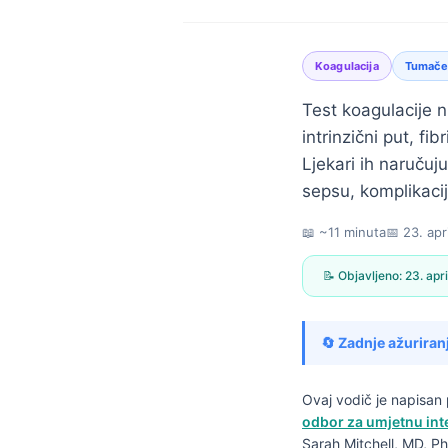
Koagulacija
Tumačen
Test koagulacije n
intrinzični put, f
Ljekari ih naručuj
sepsu, komplikacije
📖 ~11 minuta
📅
23. apr
📝 Objavljeno:
23. apr
🔄 Zadnje ažuriran
Ovaj vodič je napisa
Norsk bokmål
odbor za umjetnu inte
Ślōnskŏ gŏdka
Sarah Mitchell, MD, Ph