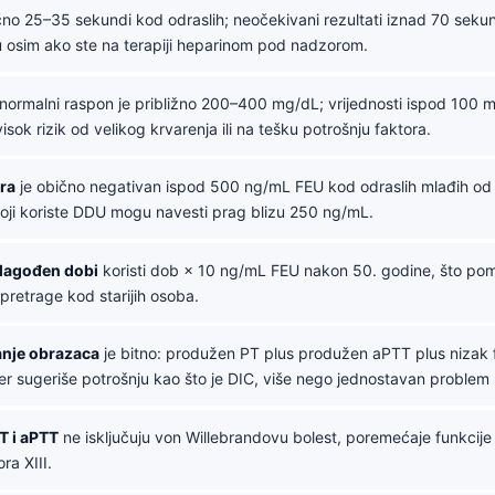
ično 25–35 sekundi kod odraslih; neočekivani rezultati iznad 70 seku
ju osim ako ste na terapiji heparinom pod nadzorom.
normalni raspon je približno 200–400 mg/dL; vrijednosti ispod 100 
isok rizik od velikog krvarenja ili na tešku potrošnju faktora.
ra
je obično negativan ispod 500 ng/mL FEU kod odraslih mlađih od 
 koji koriste DDU mogu navesti prag blizu 250 ng/mL.
ilagođen dobi
koristi dob × 10 ng/mL FEU nakon 50. godine, što pom
retrage kod starijih osoba.
nje obrazaca
je bitno: produžen PT plus produžen aPTT plus nizak 
er sugeriše potrošnju kao što je DIC, više nego jednostavan problem
T i aPTT
ne isključuju von Willebrandovu bolest, poremećaje funkcije 
ra XIII.