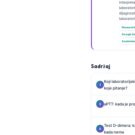
Gàidhlig
interpreta
laboratori
Euskara
dijagnost
laborator
Македонски јазик
Research
Latviešu valoda
Google Sc
Galego
Academia
অসমীয়া
සිංහල
Sadržaj
سنڌي
پښتو
Koji laboratorijs
koje pitanje?
Slovenčina
aPTT: kada je pr
Hrvatski
Suomi
Test D-dimera: k
Қазақ тілі
kada nema