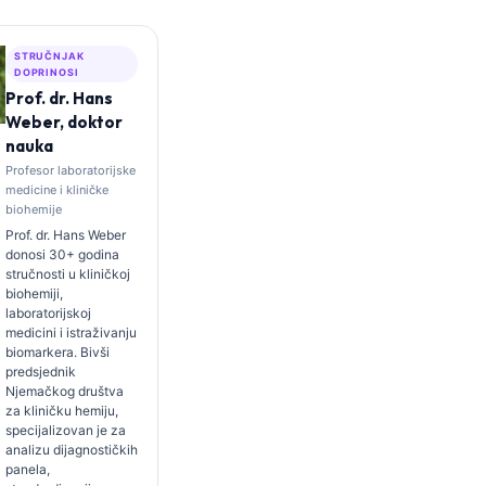
STRUČNJAK
DOPRINOSI
Prof. dr. Hans
Weber, doktor
nauka
Profesor laboratorijske
medicine i kliničke
biohemije
Prof. dr. Hans Weber
donosi 30+ godina
stručnosti u kliničkoj
biohemiji,
laboratorijskoj
medicini i istraživanju
biomarkera. Bivši
predsjednik
Njemačkog društva
za kliničku hemiju,
specijalizovan je za
analizu dijagnostičkih
panela,