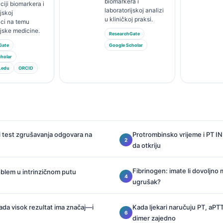
biomarkera i
ciji biomarkera i
laboratorijskoj analizi
jskoj
u kliničkoj praksi.
ici na temu
ijske medicine.
ResearchGate
Gate
Google Scholar
holar
.edu
ORCID
ki test zgrušavanja odgovara na
Protrombinsko vrijeme i PT INR
da otkriju
Fibrinogen: imate li dovoljno m
oblem u intrinzičnom putu
ugrušak?
ada visok rezultat ima značaj—i
Kada ljekari naručuju PT, aPTT
dimer zajedno