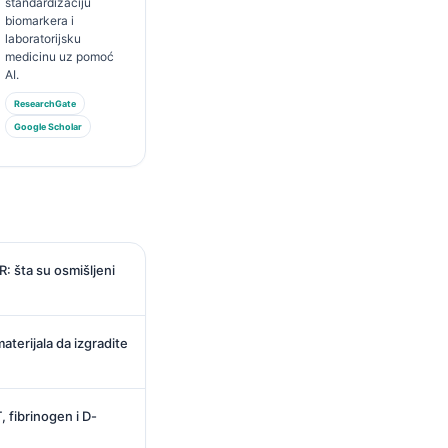
standardizaciju
biomarkera i
laboratorijsku
medicinu uz pomoć
AI.
ResearchGate
Google Scholar
: šta su osmišljeni
aterijala da izgradite
, fibrinogen i D-