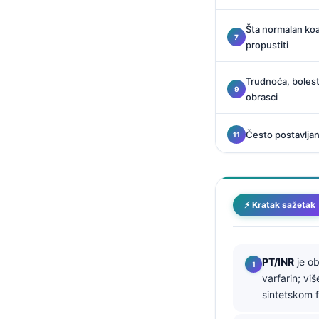
Català
Šta normalan koa
O‘zbekcha
propustiti
Українська
አማርኛ
Trudnoća, bolest
obrasci
Kiswahili
ភាសាខ្មែរ
Često postavljan
ဗမာစာ
ไทย
Tagalog
⚡ Kratak sažetak
Tiếng Việt
Bahasa Melayu
PT/INR
je ob
മലയാളം
varfarin; vi
ಕನ್ನಡ
sintetskom f
ગુજરાતી