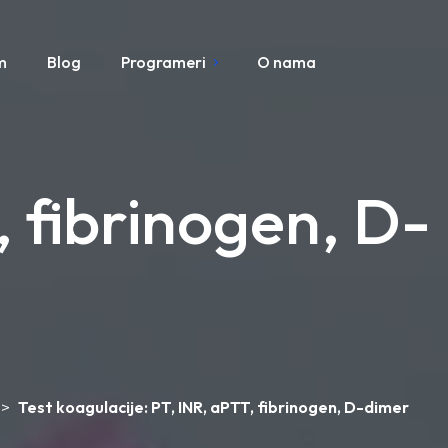
m
Blog
Programeri
O nama
, fibrinogen, D-
>
Test koagulacije: PT, INR, aPTT, fibrinogen, D-dimer