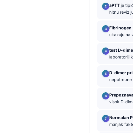
aPTT
je tip
தமிழ்
hitnu revizi
తెలుగు
Fibrinogen
मराठी
ukazuju na v
اردو
বাংলা
test D-dime
laboratoriji
Shqip
Magyar
D-dimer pr
Slovenščina
nepotrebne p
한국어
Prepoznava
Polski
visok D-dim
Lietuvių kalba
Русский
Normalan P
manjak fakto
ქართული