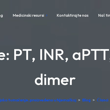
ng
Medicinski resursi
Kontaktirajte nas
Naš ti
e: PT, INR, aPTT
dimer
ijsko tumačenje, proizvedeno u Njemačkoj
>
Blog
>
Članci