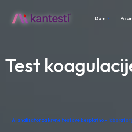
Dom
Prici
Test koagulacij
AI analizator za krvne testove besplatno – laborator