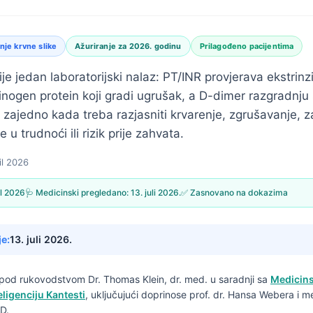
je krvne slike
Ažuriranje za 2026. godinu
Prilagođeno pacijentima
ije jedan laboratorijski nalaz: PT/INR provjerava ekstrinz
ibrinogen protein koji gradi ugrušak, a D-dimer razgradnj
u zajedno kada treba razjasniti krvarenje, zgrušavanje, za
 u trudnoći ili rizik prije zahvata.
il 2026
il 2026
🩺 Medicinski pregledano:
13. juli 2026.
✅ Zasnovano na dokazima
je:
13. juli 2026.
n pod rukovodstvom
Dr. Thomas Klein, dr. med.
u saradnji sa
Medicins
ligenciju Kantesti
, uključujući doprinose prof. dr. Hansa Webera i m
D.