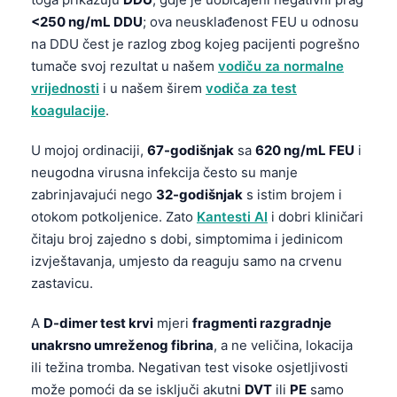
<250 ng/mL DDU
; ova neusklađenost FEU u odnosu
na DDU čest je razlog zbog kojeg pacijenti pogrešno
tumače svoj rezultat u našem
vodiču za normalne
vrijednosti
i u našem širem
vodiča za test
koagulacije
.
U mojoj ordinaciji,
67-godišnjak
sa
620 ng/mL FEU
i
neugodna virusna infekcija često su manje
zabrinjavajući nego
32-godišnjak
s istim brojem i
otokom potkoljenice. Zato
Kantesti AI
i dobri kliničari
čitaju broj zajedno s dobi, simptomima i jedinicom
izvještavanja, umjesto da reaguju samo na crvenu
zastavicu.
A
D-dimer test krvi
mjeri
fragmenti razgradnje
unakrsno umreženog fibrina
, a ne veličina, lokacija
ili težina tromba. Negativan test visoke osjetljivosti
može pomoći da se isključi akutni
DVT
ili
PE
samo