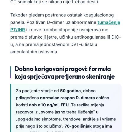
CT snimak koji se nikada nije trebao desiti.
Također gledam postrance ostatak koagulacionog
panela. Pozitivan D-dimer uz abnormalne
tumačenje
PT/INR
ili nove trombocitopenije usmjerava me
prema disfunkciji jetre, učinku antikoagulansa ili DIC-
u, a ne prema jednostavnom DVT-u lista u
ambulantnim uslovima.
Dobno korigovani pragovi: formula
koja sprječava pretjerano skeniranje
Za pacijente starije od
50 godina
, dobno
prilagođena
normalan raspon D-dimera
obično
koristi
dob x 10 ng/mL FEU
. Ta razlika mijenja
razgovor iz „ovome jasno treba liječenje“ u
„pogledajmo simptome, trendove, antitijela i vrijeme
prije nego što odlučimo“.
76-godišnjak
stoga ima