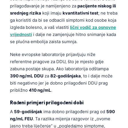
prilagođavanje je namijenjeno za
pacijente niskog ili
srednjeg rizika
koji imaju
kvantitativni test
; ne treba
ga koristiti da bi se odbacili simptomi kod osobe koja
izgleda bolesno, a vaš vlastiti
lični vodič za osnovne
vrijednosti
i dalje ne zamjenjuje hitno snimanje kada
se plućna embolija zaista sumnja.
Neke evropske laboratorije prijavljuju niže
referentne pragove za DDU, što je mjesto gdje
zabuna postaje skupa. Ako laboratorija odštampa
390 ng/mL DDU
za
82-godišnjaka
, to i dalje može
biti negativno jer je dobno prilagođeni DDU prag
približno
410 ng/mL
.
Rađeni primjeri prilagođeni dobi
A
59-godišnjak
ima dobno prilagođeni prag od
590
ng/mL FEU
. Ta razlika mijenja razgovor iz „ovome
jasno treba liječenje“ u „pogledajmo simptome,