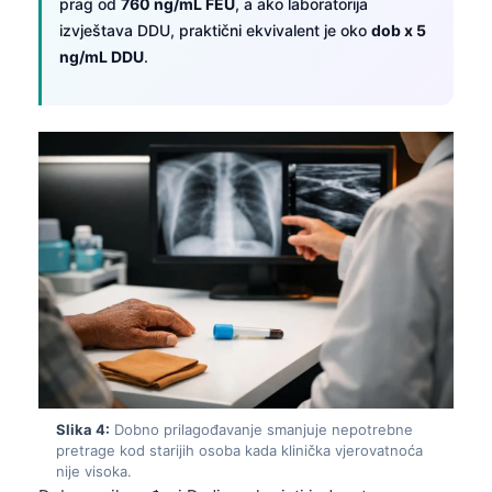
prag od
760 ng/mL FEU
, a ako laboratorija
izvještava DDU, praktični ekvivalent je oko
dob x 5
ng/mL DDU
.
Slika 4:
Dobno prilagođavanje smanjuje nepotrebne
pretrage kod starijih osoba kada klinička vjerovatnoća
nije visoka.