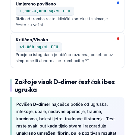
Umjereno povišeno
1,000-4,000 ng/mL FEU
Rizik od tromba raste; klinički kontekst i snimanje
često su važni
Kritično/Visoko
>4.000 ng/mL FEU
Procjena istog dana je obično razumna, posebno uz
simptome ili abnormalne trombocite/PT
Zašto je visok D-dimer čest čak i bez
ugruška
Povišen
D-dimer
najčešće potiče od ugruška,
infekcije, upale, nedavne operacije, traume,
karcinoma, bolesti jetre, trudnoće ili starenja. Test
raste svaki put kada tijelo stvara i razgrađuje
unakrsno umreženi fibrin
, pa je pozitivan rezultat