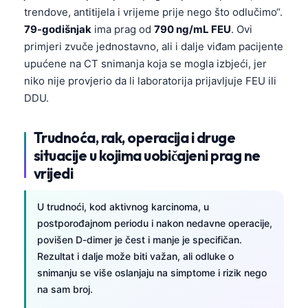
trendove, antitijela i vrijeme prije nego što odlučimo“.
79-godišnjak
ima prag od
790 ng/mL FEU
. Ovi
primjeri zvuče jednostavno, ali i dalje viđam pacijente
upućene na CT snimanja koja se mogla izbjeći, jer
niko nije provjerio da li laboratorija prijavljuje FEU ili
DDU.
Trudnoća, rak, operacija i druge
situacije u kojima uobičajeni prag ne
vrijedi
U trudnoći, kod aktivnog karcinoma, u
postporođajnom periodu i nakon nedavne operacije,
povišen D-dimer je čest i manje je specifičan.
Rezultat i dalje može biti važan, ali odluke o
snimanju se više oslanjaju na simptome i rizik nego
na sam broj.