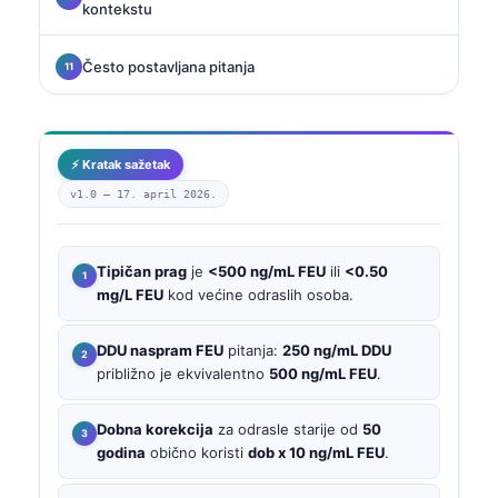
kontekstu
Često postavljana pitanja
⚡ Kratak sažetak
v1.0 —
17. april 2026.
Tipičan prag
je
<500 ng/mL FEU
ili
<0.50
mg/L FEU
kod većine odraslih osoba.
DDU naspram FEU
pitanja:
250 ng/mL DDU
približno je ekvivalentno
500 ng/mL FEU
.
Dobna korekcija
za odrasle starije od
50
godina
obično koristi
dob x 10 ng/mL FEU
.