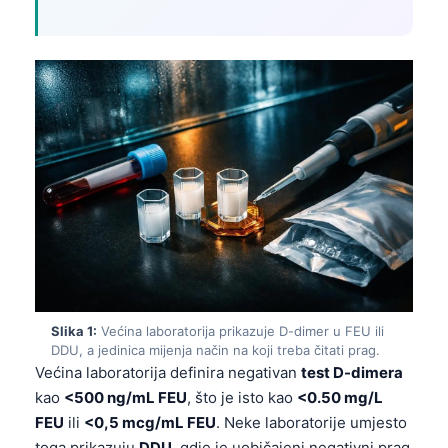
Slika 1:
Većina laboratorija prikazuje D-dimer u FEU ili
DDU, a jedinica mijenja način na koji treba čitati prag.
Većina laboratorija definira negativan
test D-dimera
kao
<500 ng/mL FEU
, što je isto kao
<0.50 mg/L
FEU
ili
<0,5 mcg/mL FEU
. Neke laboratorije umjesto
toga prikazuju
DDU
, gdje je uobičajeni negativni prag