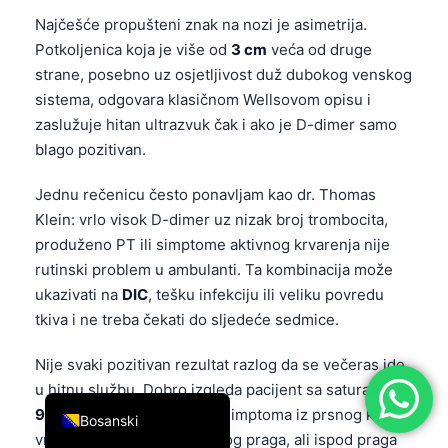
Najčešće propušteni znak na nozi je asimetrija.
简体中文
Potkoljenica koja je više od
3 cm
veća od druge
Română
strane, posebno uz osjetljivost duž dubokog venskog
Türkçe
sistema, odgovara klasičnom Wellsovom opisu i
Ελληνικά
zaslužuje hitan ultrazvuk čak i ako je D-dimer samo
blago pozitivan.
Português
Español
Jednu rečenicu često ponavljam kao dr. Thomas
Klein: vrlo visok D-dimer uz nizak broj trombocita,
Italiano
produženo PT ili simptome aktivnog krvarenja nije
עִבְרִית
rutinski problem u ambulanti. Ta kombinacija može
Français
ukazivati na
DIC
, tešku infekciju ili veliku povredu
tkiva i ne treba čekati do sljedeće sedmice.
العربية
Deutsch
Nije svaki pozitivan rezultat razlog da se večeras ide
English
u hitnu službu. Dobro izgleda pacijent sa saturacijom
98%
, bez otoka noge, bez simptoma iz prsnog koša, i
Bosanski
vrijednošću tek iznad fiksnog praga, ali ispod praga