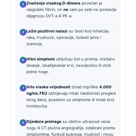
Značenje visokog D-dimera
povećan je
razgradni fibrin; on
ne
sam po sebi ne postavlja
dijagnozu DVT-a ili PE-a.
Lažni pozitivni nalazi
su česti kod infekcije,
raka, trudnoće, operacije, bolesti jetre i
starenja.
Hitni simptomi
uključuju bol u prsima, otežano
disanje, iskašljavanje krvi, nesvjesticu ili otok
jedne noge.
Vrlo visoke vrijednosti
iznad otprilike
4.000
ng/mL FEU
zahtijevaju hitan medicinski pregled
istog dana, posebno uz simptome ili nizak broj
trombocita.
Sljedeće pretrage
su obično ultrazvuk vena
nogu ili CT plućna angiografija, odabrani prema
simptomima, funkciji bubrega, trudnoći i nivou