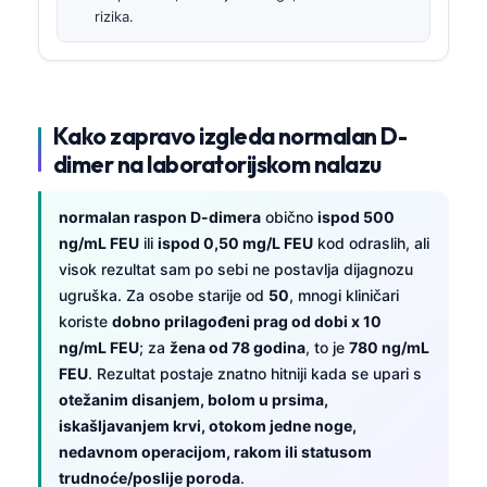
rizika.
Kako zapravo izgleda normalan D-
dimer na laboratorijskom nalazu
normalan raspon D-dimera
obično
ispod 500
ng/mL FEU
ili
ispod 0,50 mg/L FEU
kod odraslih, ali
visok rezultat sam po sebi ne postavlja dijagnozu
ugruška. Za osobe starije od
50
, mnogi kliničari
koriste
dobno prilagođeni prag od dobi x 10
ng/mL FEU
; za
žena od 78 godina
, to je
780 ng/mL
FEU
. Rezultat postaje znatno hitniji kada se upari s
otežanim disanjem, bolom u prsima,
iskašljavanjem krvi, otokom jedne noge,
nedavnom operacijom, rakom ili statusom
trudnoće/poslije poroda
.