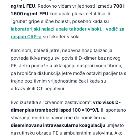
ng/mL FEU
. Redovno viđam vrijednosti između
700 i
1.500 ng/mL FEU
kod upale pluća, celulitisa ili
“grube” gripe slične bolesti, posebno kada su
laboratorijski nalazi upale također visoki.
i
vodič za
raspon CRP-a
su također visoki.
Karcinom, bolesti jetre, nedavna hospitalizacija i
povreda tkiva mogu svi povisiti D-dimer bez novog
PE. Jetra pomaže u uklanjanju nusproizvoda fibrina,
pa hronična disfunkcija jetre može ostaviti pacijenta s
trajno pozitivnim vrijednostima čak i kada su
ultrazvuk ili CT negativni.
Evo izuzetka s “crvenom zastavicom”:
vrlo visok D-
dimer plus trombociti ispod 100 x10^9/L
ili spontano
stvaranje modrica navodi me da pomislim na
diseminovanu intravaskularnu koagulaciju
umjesto
na rutinsku obradu PE u ambulantnim uslovima. Ako