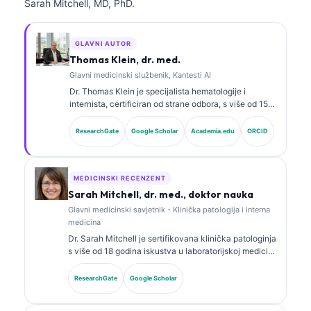
Sarah Mitchell, MD, PhD.
GLAVNI AUTOR
Thomas Klein, dr. med.
Glavni medicinski službenik, Kantesti AI
Dr. Thomas Klein je specijalista hematologije i
internista, certificiran od strane odbora, s više od 15
godina iskustva u laboratorijskoj medicini i kliničkoj
analizi uz pomoć vještačke inteligencije. Kao glavni
ResearchGate
Google Scholar
Academia.edu
ORCID
medicinski direktor u Kantesti AI, pruža klinički
nadzor nad medicinskom tačnošću vlasničke
neuronske mreže. Dr. Klein je opsežno objavljivao
radove o interpretaciji biomarkera i laboratorijskoj
MEDICINSKI RECENZENT
dijagnostici na temu laboratorijske medicine.
Sarah Mitchell, dr. med., doktor nauka
Glavni medicinski savjetnik - Klinička patologija i interna
medicina
Dr. Sarah Mitchell je sertifikovana klinička patologinja
s više od 18 godina iskustva u laboratorijskoj medicini
i dijagnostičkoj analizi. Ima specijalističke sertifikate
iz kliničke biohemije i opsežno je objavljivala radove
ResearchGate
Google Scholar
o panelima biomarkera i laboratorijskoj analizi u
kliničkoj praksi.