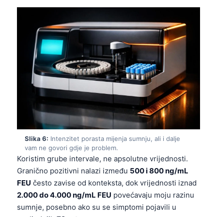
Frysk
Esperanto
Беларуская мова
Татар теле
Кыргызча
ئۇيغۇرچە
Cebuano
Basa Jawa
ພາສາລາວ
Slika 6:
Intenzitet porasta mijenja sumnju, ali i dalje
vam ne govori gdje je problem.
Монгол
Koristim grube intervale, ne apsolutne vrijednosti.
Afrikaans
Granično pozitivni nalazi između
500 i 800 ng/mL
FEU
često zavise od konteksta, dok vrijednosti iznad
العربية المغربية
2.000 do 4.000 ng/mL FEU
povećavaju moju razinu
Occitan
sumnje, posebno ako su se simptomi pojavili u