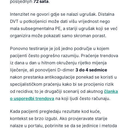
Gàidhlig
posljednjih
72 sata
.
Euskara
Intenzitet ne govori gdje se nalazi ugrušak. Distalna
Македонски јазик
DVT u potkoljenici može dati višu vrijednost nego
mala subsegmentalna PE, a stariji ugrušak koji se već
Latviešu valoda
organizira može pokazati samo skroman porast.
Galego
অসমীয়া
Ponovno testiranje je još jedno područje u kojem
pacijenti često pogrešno razumiju. Praćenje trendova
සිංහල
iz dana u dan u hitnom okruženju rijetko mijenja
سنڌي
liječenje, ali ponovljeni D-dimer
3 do 4 sedmice
پښتو
nakon prestanka antikoagulacije ponekad se koristi u
specijalističkom praćenju kako bi se procijenio rizik
od recidiva; to je drugačiji scenarij od akutnog
članka
Slovenčina
o usporedbi trendova
na koji ljudi često računaju.
Hrvatski
Kada pacijenti pregledaju rezultate kod kuće,
Suomi
kontekst se brzo izgubi. Ako provjeravate starije
Қазақ тілі
nalaze u portalu, pobrinite se da se jedinice i metoda