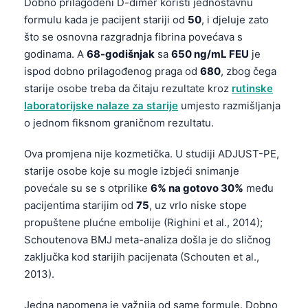
Dobno prilagođeni D-dimer koristi jednostavnu
formulu kada je pacijent stariji od
50
, i djeluje zato
što se osnovna razgradnja fibrina povećava s
godinama. A
68-godišnjak
sa
650 ng/mL FEU
je
ispod dobno prilagođenog praga od
680
, zbog čega
starije osobe treba da čitaju rezultate kroz
rutinske
laboratorijske nalaze za starije
umjesto razmišljanja
o jednom fiksnom graničnom rezultatu.
Ova promjena nije kozmetička. U studiji ADJUST-PE,
starije osobe koje su mogle izbjeći snimanje
povećale su se s otprilike
6% na gotovo 30%
među
pacijentima starijim od
75
, uz vrlo niske stope
propuštene plućne embolije (Righini et al., 2014);
Schoutenova BMJ meta-analiza došla je do sličnog
zaključka kod starijih pacijenata (Schouten et al.,
2013).
Jedna napomena je važnija od same formule. Dobno