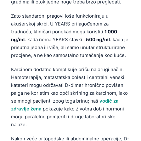
grudima ili otok jedne noge treba brzo pregledati.
Zato standardni pragovi loše funkcioniraju u
akušerskoj skrbi. U YEARS prilagođenom za
trudnoću, kliničari ponekad mogu koristiti
1.000
ng/mL
kada nema YEARS stavki i
500 ng/mL
kada je
prisutna jedna ili više, ali samo unutar strukturirane
procjene, a ne kao samostalno tumačenje kod kuće.
Karcinom dodatno komplikuje priču na drugi način.
Hemoterapija, metastatska bolest i centralni venski
kateteri mogu održavati D-dimer hronično povišen,
pa ga ne koristim kao opći skrining za karcinom, iako
se mnogi pacijenti zbog toga brinu; naš
vodič za
zdravlje žena
pokazuje kako životna dob i hormoni
mogu paralelno pomjeriti i druge laboratorijske
nalaze.
Nakon veće ortopedske ili abdominalne operacije, D-