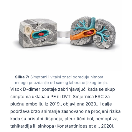
Čeština
日本語
Eesti
Azərbaycan dili
Svenska
Српски језик
Íslenska
Հայերեն
Slika 7:
Simptomi i vitalni znaci određuju hitnost
Bahasa Indonesia
mnogo pouzdanije od samog laboratorijskog broja.
Visok D-dimer postaje zabrinjavajući kada se skup
हिन्दी
simptoma uklapa u PE ili DVT. Smjernica ESC za
Nederlands
plućnu emboliju iz 2019., objavljena 2020., i dalje
Dansk
podržava brzo snimanje zasnovano na procjeni rizika
kada su prisutni dispneja, pleuritični bol, hemoptiza,
Български
tahikardija ili sinkopa (Konstantinides et al., 2020).
فارسی