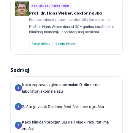
STRUČNJAK DOPRINOSI
Prof. dr. Hans Weber, doktor nauka
Profesor laboratorijske medicine i kliničke biohemije
Prof. dr. Hans Weber donosi 30+ godina stručnosti u
kliničkoj biohemiji, laboratorijskoj medicini i
istraživanju biomarkera. Bivši predsjednik Njemačkog
društva za kliničku hemiju, specijalizovan je za
ResearchGate
Google Scholar
analizu dijagnostičkih panela, standardizaciju
biomarkera i laboratorijsku medicinu uz pomoć AI.
Sadržaj
Kako zapravo izgleda normalan D-dimer na
laboratorijskom nalazu
Zašto je visok D-dimer čest čak i bez ugruška
Kako kliničari procjenjuju da li visoki rezultat ima
značaj