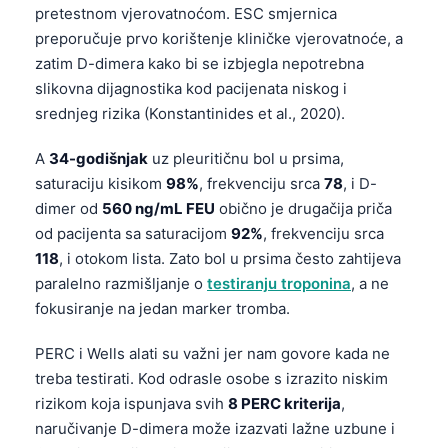
pretestnom vjerovatnoćom. ESC smjernica
preporučuje prvo korištenje kliničke vjerovatnoće, a
zatim D-dimera kako bi se izbjegla nepotrebna
slikovna dijagnostika kod pacijenata niskog i
srednjeg rizika (Konstantinides et al., 2020).
A
34-godišnjak
uz pleuritičnu bol u prsima,
saturaciju kisikom
98%
, frekvenciju srca
78
, i D-
dimer od
560 ng/mL FEU
obično je drugačija priča
od pacijenta sa saturacijom
92%
, frekvenciju srca
118
, i otokom lista. Zato bol u prsima često zahtijeva
paralelno razmišljanje o
testiranju troponina
, a ne
fokusiranje na jedan marker tromba.
PERC i Wells alati su važni jer nam govore kada ne
treba testirati. Kod odrasle osobe s izrazito niskim
rizikom koja ispunjava svih
8 PERC kriterija
,
naručivanje D-dimera može izazvati lažne uzbune i