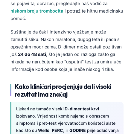
se pojavi taj obrazac, pregledajte naš vodič za
niskom broju trombocita
i potražite hitnu medicinsku
pomoć.
Suština je da čak i intenzivno vježbanje može
zamutiti sliku. Nakon maratona, dugog leta ili pada s
opsežnim modricama, D-dimer može ostati pozitivan
još
24 do 48 sati
, što je jedan od razloga zašto ga
nikada ne naručujem kao “usputni” test za umirujuće
informacije kod osobe koja je inače niskog rizika.
Kako kliničari procjenjuju da li visoki
rezultat ima značaj
Ljekari ne tumače visoki
D-dimer test krvi
izolovano. Vrijednost kombinujemo s obrascem
simptoma i pret-test vjerovatnoćom koristeći alate
kao što su
Wells
,
PERC
, ili
GODINE
prije odlučivanja