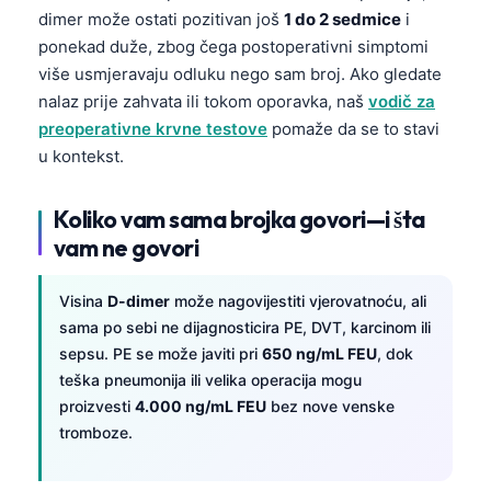
dimer može ostati pozitivan još
1 do 2 sedmice
i
ponekad duže, zbog čega postoperativni simptomi
više usmjeravaju odluku nego sam broj. Ako gledate
nalaz prije zahvata ili tokom oporavka, naš
vodič za
preoperativne krvne testove
pomaže da se to stavi
u kontekst.
Koliko vam sama brojka govori—i šta
vam ne govori
Visina
D-dimer
može nagovijestiti vjerovatnoću, ali
sama po sebi ne dijagnosticira PE, DVT, karcinom ili
sepsu. PE se može javiti pri
650 ng/mL FEU
, dok
teška pneumonija ili velika operacija mogu
proizvesti
4.000 ng/mL FEU
bez nove venske
tromboze.
Norsk bokmål
Ślōnskŏ gŏdka