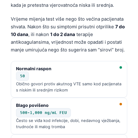
kada je pretestna vjerovatnoća niska ili srednja.
Vrijeme mijenja test više nego što većina pacijenata
shvata. Nakon što su simptomi prisutni otprilike
7 do
10 dana
, ili nakon
1 do 2 dana
terapije
antikoagulansima, vrijednost može opadati i postati
manje umirujuća nego što sugerira sam “sirovi” broj.
Normalni raspon
50
Obično govori protiv akutnog VTE samo kod pacijenata
s niskim ili srednjim rizikom
Blago povišeno
500-1,000 ng/mL FEU
Često se viđa kod infekcije, dobi, nedavnog vježbanja,
trudnoće ili malog tromba