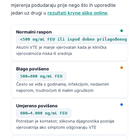
Català
mjerenja podudaraju prije nego što ih uporedite
jedan uz drugi u
rezultati krvne slike online
.
O‘zbekcha
Українська
Normalni raspon
አማርኛ
<500 ng/mL FEU ili ispod dobno prilagođenog gra
Kiswahili
Akutni VTE je manje vjerovatan kada je klinička
vjerovatnoća niska ili srednja
ភាសាខ្មែរ
ဗမာစာ
Blago povišeno
ไทย
500–800 ng/mL FEU
Često se viđa s godinama, infekcijom, nedavnim
Tagalog
naporom, trudnoćom ili malim ugruškom
Tiếng Việt
Umjereno povišeno
Bahasa Melayu
800–4.000 ng/mL FEU
മലയാളം
Potreban je kontekst; slikovna dijagnostika postaje
vjerovatnija ako simptomi odgovaraju VTE
ಕನ್ನಡ
ગુજરાતી