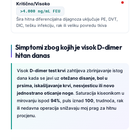
Kritično/Visoko
தமிழ்
>4.000 ng/mL FEU
Šira hitna diferencijalna dijagnoza uključuje PE, DVT,
తెలుగు
DIC, tešku infekciju, rak ili veliku povredu tkiva
मराठी
اردو
Simptomi zbog kojih je visok D-dimer
বাংলা
hitan danas
Shqip
Visok
D-dimer test krvi
zahtijeva zbrinjavanje istog
Magyar
dana kada se javi uz
otežano disanje, bol u
Slovenščina
prsima, iskašljavanje krvi, nesvjesticu ili novo
한국어
jednostrano oticanje noge
. Saturacija kiseonikom u
mirovanju ispod
94%
, puls iznad
100
, trudnoća, rak
Polski
ili nedavna operacija snižavaju moj prag za hitnu
Lietuvių kalba
procjenu.
Русский
ქართული