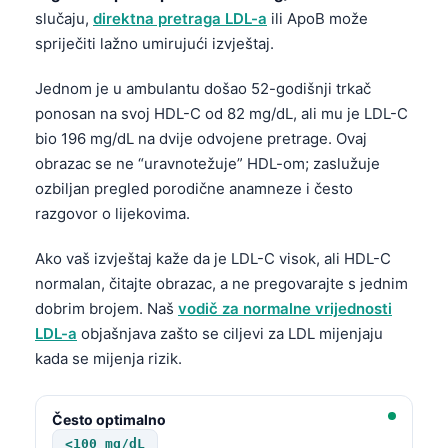
slučaju,
direktna pretraga LDL-a
ili ApoB može
spriječiti lažno umirujući izvještaj.
Jednom je u ambulantu došao 52-godišnji trkač
ponosan na svoj HDL-C od 82 mg/dL, ali mu je LDL-C
bio 196 mg/dL na dvije odvojene pretrage. Ovaj
obrazac se ne “uravnotežuje” HDL-om; zaslužuje
ozbiljan pregled porodične anamneze i često
razgovor o lijekovima.
Ako vaš izvještaj kaže da je LDL-C visok, ali HDL-C
normalan, čitajte obrazac, a ne pregovarajte s jednim
dobrim brojem. Naš
vodič za normalne vrijednosti
LDL-a
objašnjava zašto se ciljevi za LDL mijenjaju
kada se mijenja rizik.
Često optimalno
<100 mg/dL