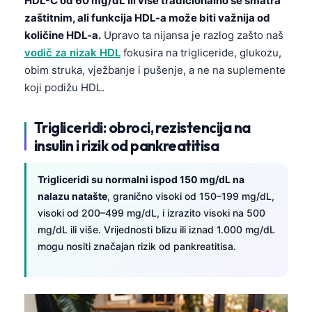
HDL-C od 60 mg/dL ili više tradicionalno se smatra
zaštitnim, ali funkcija HDL-a može biti važnija od
količine HDL-a.
Upravo ta nijansa je razlog zašto naš
vodič za nizak HDL
fokusira na trigliceride, glukozu,
obim struka, vježbanje i pušenje, a ne na suplemente
koji podižu HDL.
Trigliceridi: obroci, rezistencija na
insulin i rizik od pankreatitisa
Trigliceridi su normalni ispod 150 mg/dL na
nalazu natašte
, granično visoki od 150–199 mg/dL,
visoki od 200–499 mg/dL, i izrazito visoki na 500
mg/dL ili više. Vrijednosti blizu ili iznad 1.000 mg/dL
mogu nositi značajan rizik od pankreatitisa.