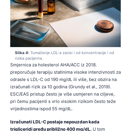
Slika 4:
Tumačenje LDL-a zavisi i od koncentracije i od
rizika pacijenta.
Smjernica za holesterol AHA/ACC iz 2018.
preporučuje terapiju statinima visoke intenzivnosti za
odrasle s LDL-C od 190 mg/dL ili više, bez obzira na
izračunati rizik za 10 godina (Grundy et al., 2019).
ESC/EAS pristup često je više usmjeren na ciljeve,
pri čemu pacijenti s vrlo visokim rizikom često teže
vrijednostima ispod 55 mg/dL.
Izračunati LDL-C postaje nepouzdan kada
trigliceridi pređu približno 400 mg/dL.
U tom