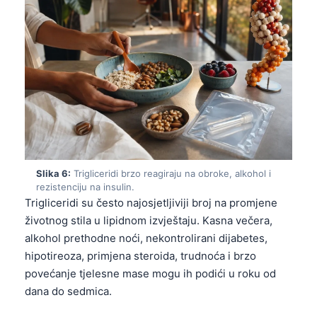
Slika 6:
Trigliceridi brzo reagiraju na obroke, alkohol i
rezistenciju na insulin.
Trigliceridi su često najosjetljiviji broj na promjene
životnog stila u lipidnom izvještaju. Kasna večera,
alkohol prethodne noći, nekontrolirani dijabetes,
hipotireoza, primjena steroida, trudnoća i brzo
povećanje tjelesne mase mogu ih podići u roku od
Norsk bokmål
dana do sedmica.
Ślōnskŏ gŏdka