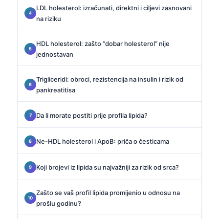
LDL holesterol: izračunati, direktni i ciljevi zasnovani
na riziku
HDL holesterol: zašto “dobar holesterol” nije
jednostavan
Trigliceridi: obroci, rezistencija na insulin i rizik od
pankreatitisa
Da li morate postiti prije profila lipida?
Ne-HDL holesterol i ApoB: priča o česticama
Koji brojevi iz lipida su najvažniji za rizik od srca?
Zašto se vaš profil lipida promijenio u odnosu na
prošlu godinu?