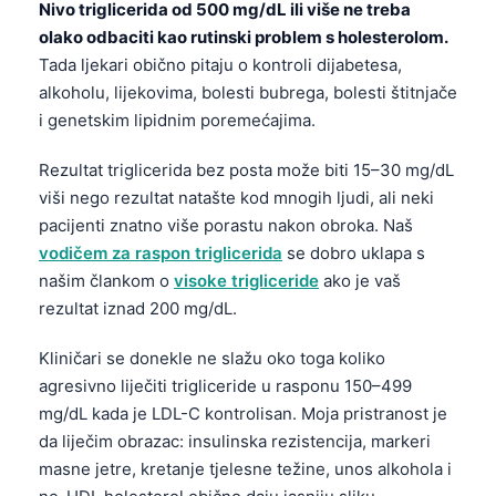
Nivo triglicerida od 500 mg/dL ili više ne treba
Frysk
olako odbaciti kao rutinski problem s holesterolom.
Esperanto
Tada ljekari obično pitaju o kontroli dijabetesa,
alkoholu, lijekovima, bolesti bubrega, bolesti štitnjače
Беларуская мова
i genetskim lipidnim poremećajima.
Татар теле
Кыргызча
Rezultat triglicerida bez posta može biti 15–30 mg/dL
viši nego rezultat natašte kod mnogih ljudi, ali neki
ئۇيغۇرچە
pacijenti znatno više porastu nakon obroka. Naš
Cebuano
vodičem za raspon triglicerida
se dobro uklapa s
Basa Jawa
našim člankom o
visoke trigliceride
ako je vaš
rezultat iznad 200 mg/dL.
ພາສາລາວ
Монгол
Kliničari se donekle ne slažu oko toga koliko
agresivno liječiti trigliceride u rasponu 150–499
Afrikaans
mg/dL kada je LDL-C kontrolisan. Moja pristranost je
العربية المغربية
da liječim obrazac: insulinska rezistencija, markeri
Occitan
masne jetre, kretanje tjelesne težine, unos alkohola i