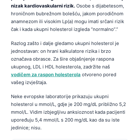
nizak kardiovaskularni rizik.
Osobe s dijabetesom,
hroničnom bubrežnom bolešću, jakom porodičnom
anamnezom ili visokim Lp(a) mogu imati srčani rizik
čak i kada ukupni holesterol izgleda “normalno”.”
Razlog zašto i dalje gledamo ukupni holesterol je
jednostavan: on hrani kalkulatore rizika i brzo
označava obrasce. Za šire objašnjenje raspona
ukupnog, LDL i HDL holesterola, zadržite naš
vodičem za raspon holesterola
otvoreno pored
vašeg izvještaja.
Neke evropske laboratorije prikazuju ukupni
holesterol u mmol/L, gdje je 200 mg/dL približno 5,2
mmol/L. Vidim izbjegljivu anksioznost kada pacijenti
upoređuju 5,4 mmol/L s 200 mg/dL kao da su iste
jedinice; nisu.