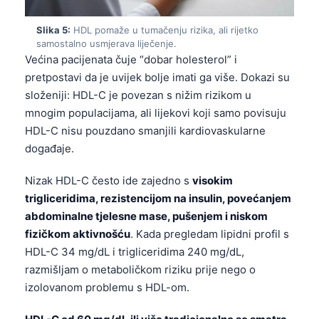
Slika 5:
HDL pomaže u tumačenju rizika, ali rijetko
samostalno usmjerava liječenje.
Većina pacijenata čuje “dobar holesterol” i
pretpostavi da je uvijek bolje imati ga više. Dokazi su
složeniji: HDL-C je povezan s nižim rizikom u
mnogim populacijama, ali lijekovi koji samo povisuju
HDL-C nisu pouzdano smanjili kardiovaskularne
događaje.
Nizak HDL-C često ide zajedno s
visokim
trigliceridima, rezistencijom na insulin, povećanjem
abdominalne tjelesne mase, pušenjem i niskom
fizičkom aktivnošću
. Kada pregledam lipidni profil s
HDL-C 34 mg/dL i trigliceridima 240 mg/dL,
razmišljam o metaboličkom riziku prije nego o
izolovanom problemu s HDL-om.