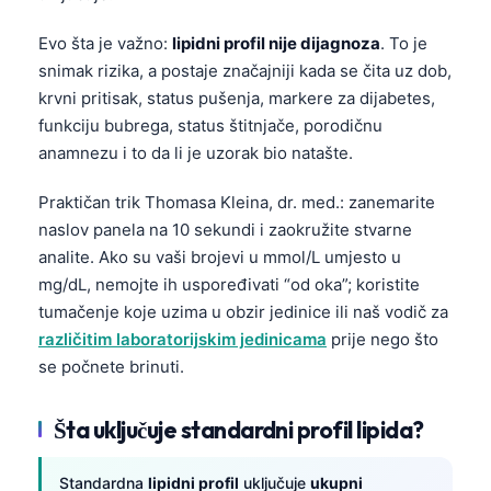
Evo šta je važno:
lipidni profil nije dijagnoza
. To je
snimak rizika, a postaje značajniji kada se čita uz dob,
krvni pritisak, status pušenja, markere za dijabetes,
funkciju bubrega, status štitnjače, porodičnu
anamnezu i to da li je uzorak bio natašte.
Praktičan trik Thomasa Kleina, dr. med.: zanemarite
naslov panela na 10 sekundi i zaokružite stvarne
analite. Ako su vaši brojevi u mmol/L umjesto u
mg/dL, nemojte ih uspoređivati “od oka”; koristite
tumačenje koje uzima u obzir jedinice ili naš vodič za
različitim laboratorijskim jedinicama
prije nego što
se počnete brinuti.
Šta uključuje standardni profil lipida?
Standardna
lipidni profil
uključuje
ukupni