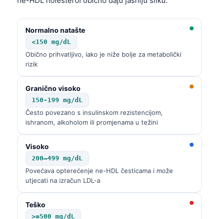
ne-HDL holesterol obično daju jasniju sliku.
Gàidhlig
Euskara
Normalno natašte
Македонски јазик
<150 mg/dL
Latviešu valoda
Obično prihvatljivo, iako je niže bolje za metabolički
rizik
Galego
অসমীয়া
Granično visoko
සිංහල
150-199 mg/dL
Često povezano s insulinskom rezistencijom,
سنڌي
ishranom, alkoholom ili promjenama u težini
پښتو
Visoko
200–499 mg/dL
Slovenčina
Povećava opterećenje ne-HDL česticama i može
Hrvatski
utjecati na izračun LDL-a
Suomi
Teško
Қазақ тілі
>=500 mg/dL