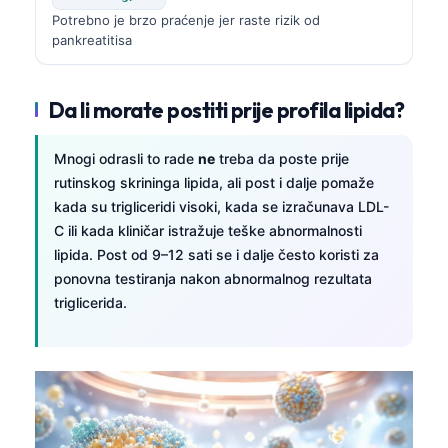
Català
Potrebno je brzo praćenje jer raste rizik od
pankreatitisa
O‘zbekcha
Українська
Da li morate postiti prije profila lipida?
አማርኛ
Kiswahili
Mnogi odrasli to rade
ne
treba da poste prije
ភាសាខ្មែរ
rutinskog skrininga lipida, ali post i dalje pomaže
kada su trigliceridi visoki, kada se izračunava LDL-
ဗမာစာ
C ili kada kliničar istražuje teške abnormalnosti
ไทย
lipida. Post od 9–12 sati se i dalje često koristi za
ponovna testiranja nakon abnormalnog rezultata
Tagalog
triglicerida.
Tiếng Việt
Bahasa Melayu
മലയാളം
ಕನ್ನಡ
ગુજરાતી