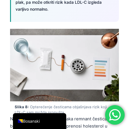
plak, pa može otkriti rizik kada LDL-C izgleda
简体中文
varljivo normalno.
Română
Türkçe
Ελληνικά
Português
Español
Italiano
עִבְרִית
Français
العربية
Deutsch
Slika 8:
Opterećenje česticama objašnjava rizik koji
English
LDL-C sam možda propušta.
Ne-HDL-C je koristan jer svaka remnant čestica
Bosanski
bogata trigliceridima i dalje prenosi holesterol u