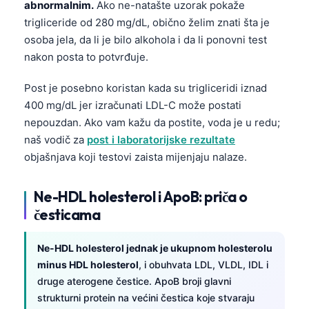
abnormalnim.
Ako ne-natašte uzorak pokaže
Čeština
trigliceride od 280 mg/dL, obično želim znati šta je
日本語
osoba jela, da li je bilo alkohola i da li ponovni test
Eesti
nakon posta to potvrđuje.
Azərbaycan dili
Post je posebno koristan kada su trigliceridi iznad
Svenska
400 mg/dL jer izračunati LDL-C može postati
Српски језик
nepouzdan. Ako vam kažu da postite, voda je u redu;
naš vodič za
post i laboratorijske rezultate
Íslenska
objašnjava koji testovi zaista mijenjaju nalaze.
Հայերեն
Bahasa Indonesia
Ne-HDL holesterol i ApoB: priča o
česticama
हिन्दी
Nederlands
Ne-HDL holesterol jednak je ukupnom holesterolu
Dansk
minus HDL holesterol
, i obuhvata LDL, VLDL, IDL i
Български
druge aterogene čestice. ApoB broji glavni
strukturni protein na većini čestica koje stvaraju
فارسی