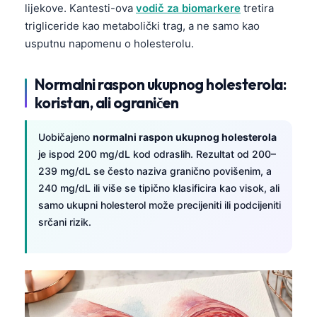
lijekove. Kantesti-ova
vodič za biomarkere
tretira
trigliceride kao metabolički trag, a ne samo kao
usputnu napomenu o holesterolu.
Normalni raspon ukupnog holesterola:
koristan, ali ograničen
Uobičajeno
normalni raspon ukupnog holesterola
je ispod 200 mg/dL kod odraslih. Rezultat od 200–
239 mg/dL se često naziva granično povišenim, a
240 mg/dL ili više se tipično klasificira kao visok, ali
samo ukupni holesterol može precijeniti ili podcijeniti
srčani rizik.