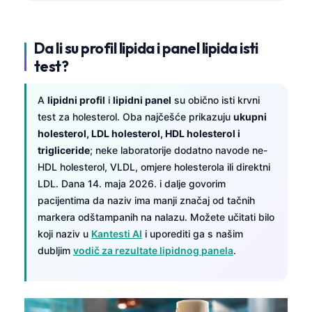
Da li su profil lipida i panel lipida isti
test?
A
lipidni profil
i
lipidni panel
su obično isti krvni
test za holesterol. Oba najčešće prikazuju
ukupni
holesterol, LDL holesterol, HDL holesterol i
trigliceride
; neke laboratorije dodatno navode ne-
HDL holesterol, VLDL, omjere holesterola ili direktni
LDL. Dana 14. maja 2026. i dalje govorim
pacijentima da naziv ima manji značaj od tačnih
markera odštampanih na nalazu. Možete učitati bilo
koji naziv u
Kantesti AI
i uporediti ga s našim
dubljim
vodič za rezultate lipidnog panela
.