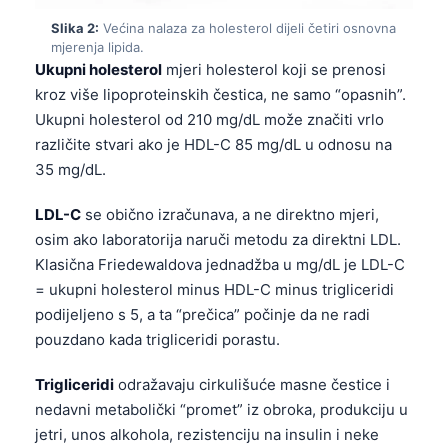
Slika 2:
Većina nalaza za holesterol dijeli četiri osnovna
mjerenja lipida.
Ukupni holesterol
mjeri holesterol koji se prenosi
kroz više lipoproteinskih čestica, ne samo “opasnih”.
Ukupni holesterol od 210 mg/dL može značiti vrlo
različite stvari ako je HDL-C 85 mg/dL u odnosu na
35 mg/dL.
LDL-C
se obično izračunava, a ne direktno mjeri,
osim ako laboratorija naruči metodu za direktni LDL.
Klasična Friedewaldova jednadžba u mg/dL je LDL-C
= ukupni holesterol minus HDL-C minus trigliceridi
podijeljeno s 5, a ta “prečica” počinje da ne radi
pouzdano kada trigliceridi porastu.
Trigliceridi
odražavaju cirkulišuće masne čestice i
nedavni metabolički “promet” iz obroka, produkciju u
jetri, unos alkohola, rezistenciju na insulin i neke