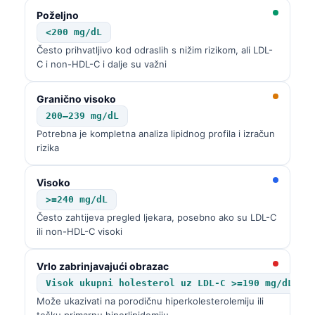
Poželjno
<200 mg/dL
Često prihvatljivo kod odraslih s nižim rizikom, ali LDL-
C i non-HDL-C i dalje su važni
Granično visoko
200–239 mg/dL
Potrebna je kompletna analiza lipidnog profila i izračun
rizika
Visoko
>=240 mg/dL
Često zahtijeva pregled ljekara, posebno ako su LDL-C
ili non-HDL-C visoki
Vrlo zabrinjavajući obrazac
Visok ukupni holesterol uz LDL-C >=190 mg/dL
Može ukazivati na porodičnu hiperkolesterolemiju ili
tešku primarnu hiperlipidemiju