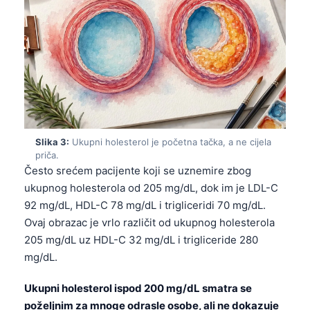
Slika 3:
Ukupni holesterol je početna tačka, a ne cijela
priča.
Često srećem pacijente koji se uznemire zbog
ukupnog holesterola od 205 mg/dL, dok im je LDL-C
92 mg/dL, HDL-C 78 mg/dL i trigliceridi 70 mg/dL.
Ovaj obrazac je vrlo različit od ukupnog holesterola
205 mg/dL uz HDL-C 32 mg/dL i trigliceride 280
mg/dL.
Ukupni holesterol ispod 200 mg/dL smatra se
poželjnim za mnoge odrasle osobe, ali ne dokazuje