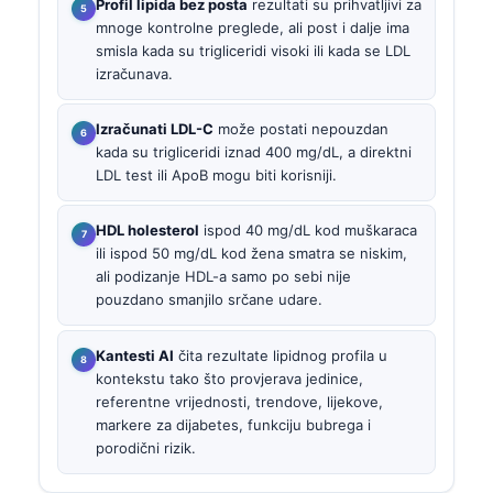
Profil lipida bez posta
rezultati su prihvatljivi za
mnoge kontrolne preglede, ali post i dalje ima
smisla kada su trigliceridi visoki ili kada se LDL
izračunava.
Izračunati LDL-C
može postati nepouzdan
kada su trigliceridi iznad 400 mg/dL, a direktni
LDL test ili ApoB mogu biti korisniji.
HDL holesterol
ispod 40 mg/dL kod muškaraca
ili ispod 50 mg/dL kod žena smatra se niskim,
ali podizanje HDL-a samo po sebi nije
pouzdano smanjilo srčane udare.
Kantesti AI
čita rezultate lipidnog profila u
kontekstu tako što provjerava jedinice,
referentne vrijednosti, trendove, lijekove,
markere za dijabetes, funkciju bubrega i
porodični rizik.