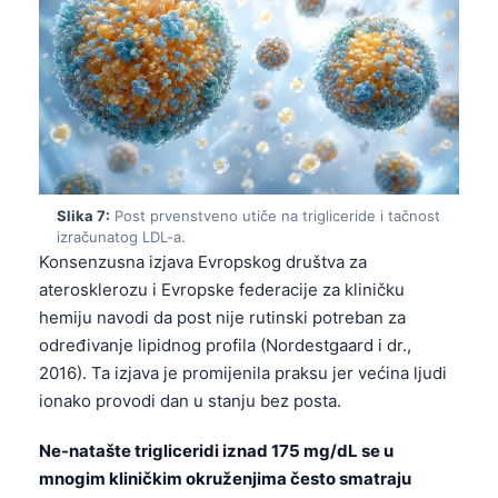
தமிழ்
తెలుగు
मराठी
اردو
বাংলা
Shqip
Slika 7:
Post prvenstveno utiče na trigliceride i tačnost
izračunatog LDL-a.
Magyar
Konsenzusna izjava Evropskog društva za
aterosklerozu i Evropske federacije za kliničku
Slovenščina
hemiju navodi da post nije rutinski potreban za
한국어
određivanje lipidnog profila (Nordestgaard i dr.,
Polski
2016). Ta izjava je promijenila praksu jer većina ljudi
Lietuvių kalba
ionako provodi dan u stanju bez posta.
Русский
Ne-natašte trigliceridi iznad 175 mg/dL se u
ქართული
mnogim kliničkim okruženjima često smatraju