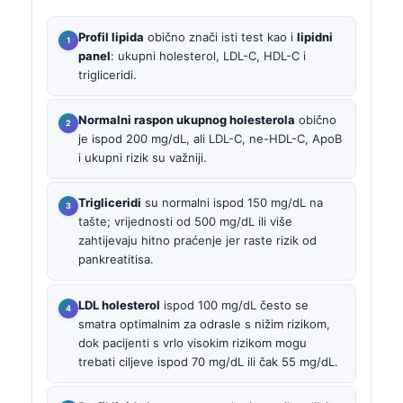
Profil lipida
obično znači isti test kao i
lipidni
panel
: ukupni holesterol, LDL-C, HDL-C i
trigliceridi.
Normalni raspon ukupnog holesterola
obično
je ispod 200 mg/dL, ali LDL-C, ne-HDL-C, ApoB
i ukupni rizik su važniji.
Trigliceridi
su normalni ispod 150 mg/dL na
tašte; vrijednosti od 500 mg/dL ili više
zahtijevaju hitno praćenje jer raste rizik od
pankreatitisa.
LDL holesterol
ispod 100 mg/dL često se
smatra optimalnim za odrasle s nižim rizikom,
dok pacijenti s vrlo visokim rizikom mogu
trebati ciljeve ispod 70 mg/dL ili čak 55 mg/dL.