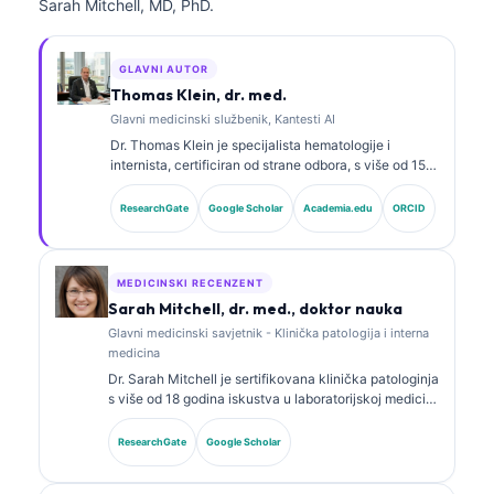
Sarah Mitchell, MD, PhD.
GLAVNI AUTOR
Thomas Klein, dr. med.
Glavni medicinski službenik, Kantesti AI
Dr. Thomas Klein je specijalista hematologije i
internista, certificiran od strane odbora, s više od 15
godina iskustva u laboratorijskoj medicini i kliničkoj
analizi uz pomoć vještačke inteligencije. Kao glavni
ResearchGate
Google Scholar
Academia.edu
ORCID
medicinski direktor u Kantesti AI, pruža klinički
nadzor nad medicinskom tačnošću vlasničke
neuronske mreže. Dr. Klein je opsežno objavljivao
radove o interpretaciji biomarkera i laboratorijskoj
MEDICINSKI RECENZENT
dijagnostici na temu laboratorijske medicine.
Sarah Mitchell, dr. med., doktor nauka
Glavni medicinski savjetnik - Klinička patologija i interna
medicina
Dr. Sarah Mitchell je sertifikovana klinička patologinja
s više od 18 godina iskustva u laboratorijskoj medicini
i dijagnostičkoj analizi. Ima specijalističke sertifikate
iz kliničke biohemije i opsežno je objavljivala radove
ResearchGate
Google Scholar
o panelima biomarkera i laboratorijskoj analizi u
kliničkoj praksi.