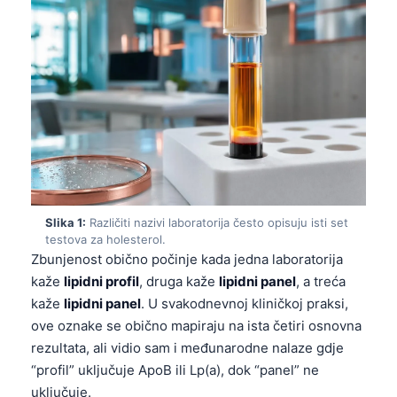
Slika 1:
Različiti nazivi laboratorija često opisuju isti set
testova za holesterol.
Zbunjenost obično počinje kada jedna laboratorija
kaže
lipidni profil
, druga kaže
lipidni panel
, a treća
kaže
lipidni panel
. U svakodnevnoj kliničkoj praksi,
ove oznake se obično mapiraju na ista četiri osnovna
rezultata, ali vidio sam i međunarodne nalaze gdje
“profil” uključuje ApoB ili Lp(a), dok “panel” ne
uključuje.