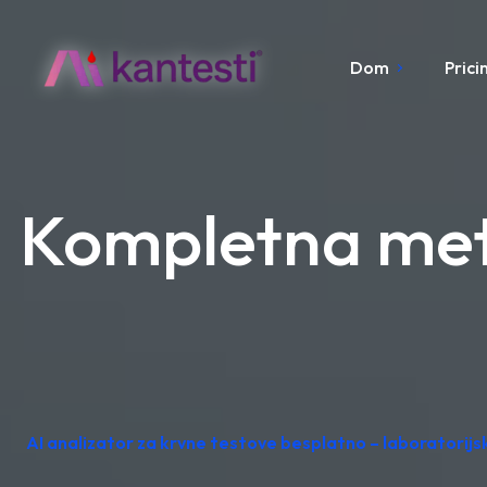
Dom
Prici
Kompletna meta
AI analizator za krvne testove besplatno – laboratorij