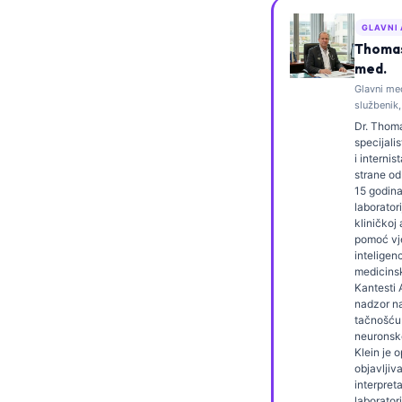
Frysk
GLAVNI
Esperanto
Thomas 
med.
Беларуская мова
Glavni me
službenik,
Татар теле
Dr. Thoma
Кыргызча
specijali
i internis
ئۇيغۇرچە
strane od
15 godina
Cebuano
laboratori
kliničkoj 
Basa Jawa
pomoć vj
ພາສາລາວ
inteligen
medicinsk
Монгол
Kantesti A
nadzor n
Afrikaans
tačnošću
neuronsk
العربية المغربية
Klein je 
objavljiv
Occitan
interpreta
laboratori