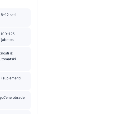
 8–12 sati
d 100–125
ijabetes.
nosti iz
automatski
 i suplementi
dgođene obrade