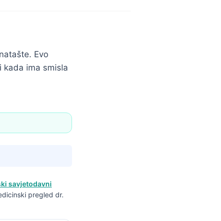
natašte. Evo
 i kada ima smisla
ki savjetodavni
edicinski pregled dr.