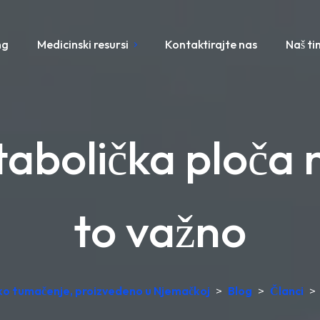
ng
Medicinski resursi
Kontaktirajte nas
Naš ti
bolička ploča n
to važno
sko tumačenje, proizvedeno u Njemačkoj
>
Blog
>
Članci
>