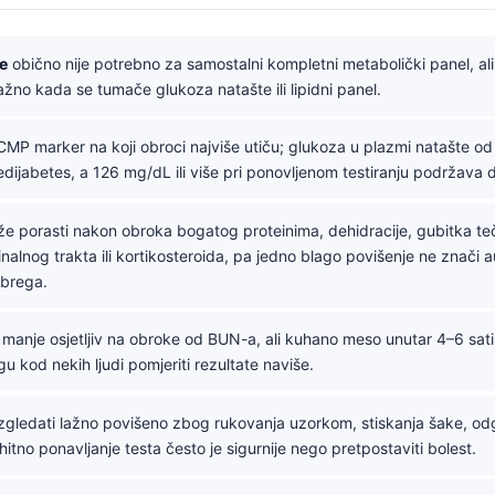
e
obično nije potrebno za samostalni kompletni metabolički panel, ali
ažno kada se tumače glukoza natašte ili lipidni panel.
CMP marker na koji obroci najviše utiču; glukoza u plazmi natašte o
dijabetes, a 126 mg/dL ili više pri ponovljenom testiranju podržava d
 porasti nakon obroka bogatog proteinima, dehidracije, gubitka teč
inalnog trakta ili kortikosteroida, pa jedno blago povišenje ne znači 
ubrega.
 manje osjetljiv na obroke od BUN-a, ali kuhano meso unutar 4–6 sati
u kod nekih ljudi pomjeriti rezultate naviše.
gledati lažno povišeno zbog rukovanja uzorkom, stiskanja šake, o
; hitno ponavljanje testa često je sigurnije nego pretpostaviti bolest.