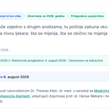
nje krvne slike
Ažuriranje za 2026. godinu
Prilagođeno pacijentima
že zajedno s drugim analizama, tu počinje zabuna oko 
na nivou ljekara: šta se mijenja, šta se obično ne mijenja
 2026.
 2026.
🩺 Medicinski pregledano:
4. august 2026
✅ Zasnovano na dokazima
je:
4. august 2026
n pod rukovodstvom
Dr. Thomas Klein, dr. med.
u saradnji sa
Medicins
ligenciju Kantesti
, uključujući doprinose prof. dr. Hansa Webera i m
D.