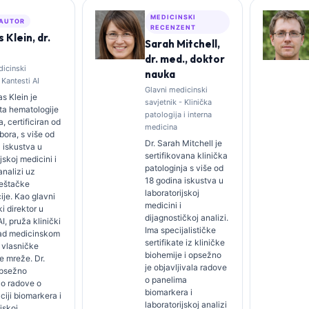
MEDICINSKI
 AUTOR
RECENZENT
Klein, dr.
Sarah Mitchell,
dr. med., doktor
dicinski
nauka
 Kantesti AI
Glavni medicinski
s Klein je
savjetnik - Klinička
sta hematologije
patologija i interna
ta, certificiran od
medicina
bora, s više od
Dr. Sarah Mitchell je
 iskustva u
sertifikovana klinička
jskoj medicini i
patologinja s više od
analizi uz
18 godina iskustva u
eštačke
laboratorijskoj
cije. Kao glavni
medicini i
i direktor u
dijagnostičkoj analizi.
I, pruža klinički
Ima specijalističke
ad medicinskom
sertifikate iz kliničke
 vlasničke
biohemije i opsežno
e mreže. Dr.
je objavljivala radove
opsežno
o panelima
ao radove o
biomarkera i
ciji biomarkera i
laboratorijskoj analizi
jskoj