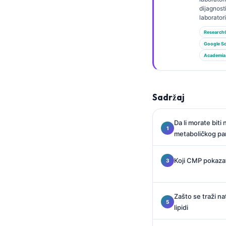
Gàidhlig
dijagnost
Euskara
laborator
Research
Македонски јазик
Google Sc
Latviešu valoda
Academia
Galego
অসমীয়া
Sadržaj
සිංහල
سنڌي
Da li morate biti
پښتو
metaboličkog pa
Koji CMP pokazat
Slovenčina
Hrvatski
Zašto se traži n
Suomi
lipidi
Қазақ тілі