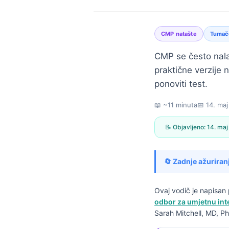
CMP natašte
Tumače
CMP se često nala
praktične verzije 
ponoviti test.
📖 ~11 minuta
📅
14. maj
📝 Objavljeno:
14. maj
🔄 Zadnje ažuriran
Ovaj vodič je napisa
odbor za umjetnu inte
Norsk bokmål
Sarah Mitchell, MD, Ph
Ślōnskŏ gŏdka