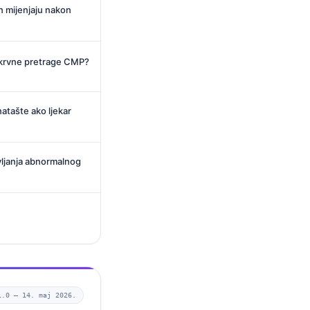
bin mijenjaju nakon
je krvne pretrage CMP?
atašte ako ljekar
avljanja abnormalnog
1.0 —
14. maj 2026.