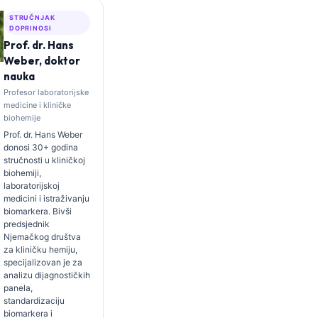
STRUČNJAK
DOPRINOSI
Prof. dr. Hans
Weber, doktor
nauka
Profesor laboratorijske
medicine i kliničke
biohemije
Prof. dr. Hans Weber
donosi 30+ godina
stručnosti u kliničkoj
biohemiji,
laboratorijskoj
medicini i istraživanju
biomarkera. Bivši
predsjednik
Njemačkog društva
za kliničku hemiju,
specijalizovan je za
analizu dijagnostičkih
panela,
standardizaciju
biomarkera i