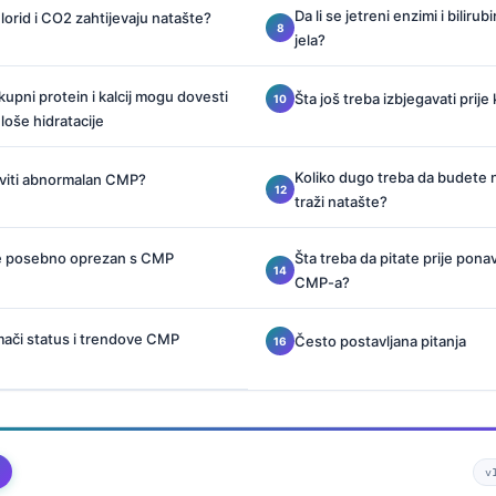
Da li se jetreni enzimi i biliru
j, hlorid i CO2 zahtijevaju natašte?
jela?
upni protein i kalcij mogu dovesti
Šta još treba izbjegavati pri
loše hidratacije
Koliko dugo treba da budete n
viti abnormalan CMP?
traži natašte?
e posebno oprezan s CMP
Šta treba da pitate prije pon
CMP-a?
mači status i trendove CMP
Često postavljana pitanja
v