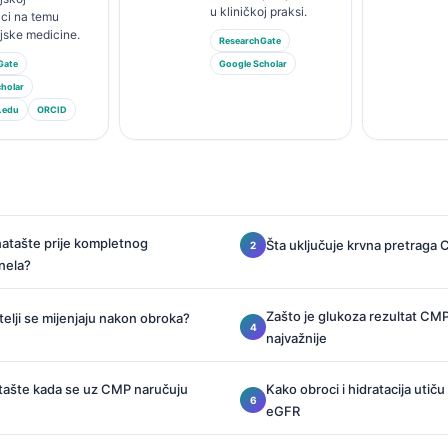
u kliničkoj praksi.
ici na temu
ijske medicine.
ResearchGate
Gate
Google Scholar
holar
.edu
ORCID
 natašte prije kompletnog
Šta uključuje krvna pretraga
nela?
Zašto je glukoza rezultat CMP
elji se mijenjaju nakon obroka?
najvažnije
atašte kada se uz CMP naručuju
Kako obroci i hidratacija utiču
eGFR