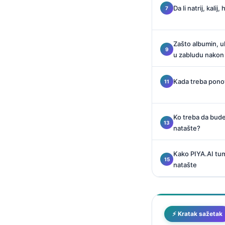
Català
Da li natrij, kali
O‘zbekcha
Українська
Zašto albumin, uk
u zabludu nakon 
አማርኛ
Kiswahili
Kada treba pono
ភាសាខ្មែរ
ဗမာစာ
Ko treba da bud
ไทย
natašte?
Tagalog
Kako PIYA.AI tu
Tiếng Việt
natašte
Bahasa Melayu
മലയാളം
ಕನ್ನಡ
⚡ Kratak sažetak
ગુજરાતી