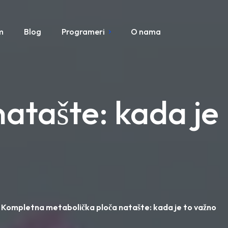
m
Blog
Programeri
O nama
atašte: kada je
Kompletna metabolička ploča natašte: kada je to važno