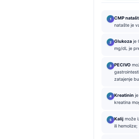
தமிழ்
CMP natašt
తెలుగు
natašte je v
मराठी
اردو
Glukoza
je 
mg/dL je pre
বাংলা
Shqip
PECIVO
može
Magyar
gastrointest
zatajenje b
Slovenščina
한국어
Kreatinin
je
Polski
kreatina mog
Lietuvių kalba
Kalij
može iz
Русский
ili hemolize
ქართული