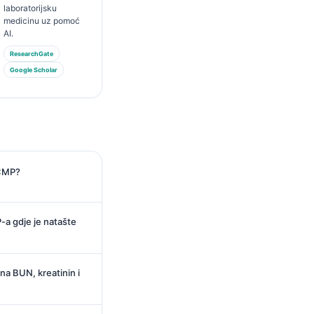
laboratorijsku
medicinu uz pomoć
AI.
ResearchGate
Google Scholar
 CMP?
-a gdje je natašte
 na BUN, kreatinin i