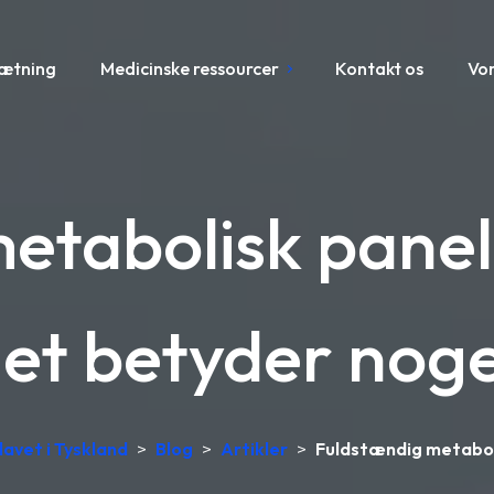
sætning
Medicinske ressourcer
Kontakt os
Vo
etabolisk panel
et betyder nog
lavet i Tyskland
>
Blog
>
Artikler
>
Fuldstændig metabol