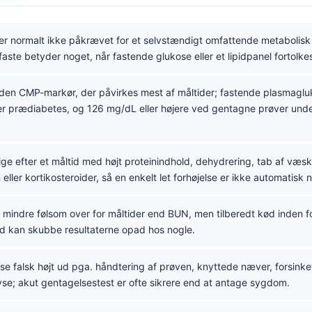
er normalt ikke påkrævet for et selvstændigt omfattende metabolisk
faste betyder noget, når fastende glukose eller et lipidpanel fortolke
den CMP-markør, der påvirkes mest af måltider; fastende plasmagl
r prædiabetes, og 126 mg/dL eller højere ved gentagne prøver unde
ige efter et måltid med højt proteinindhold, dehydrering, tab af væs
eller kortikosteroider, så en enkelt let forhøjelse er ikke automatisk 
 mindre følsom over for måltider end BUN, men tilberedt kød inden f
ud kan skubbe resultaterne opad hos nogle.
se falsk højt ud pga. håndtering af prøven, knyttede næver, forsink
yse; akut gentagelsestest er ofte sikrere end at antage sygdom.