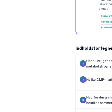
Gàidhlig
laborato
Euskara
emner.
Research
Македонски јазик
Google Sc
Latviešu valoda
Academia
Galego
অসমীয়া
Indholdsfortegne
සිංහල
سنڌي
Har du brug for 
پښتو
metabolisk pane
Hvilke CMP-mark
Slovenčina
Hrvatski
Hvorfor der anmo
Suomi
bestilles samm
Қазақ тілі