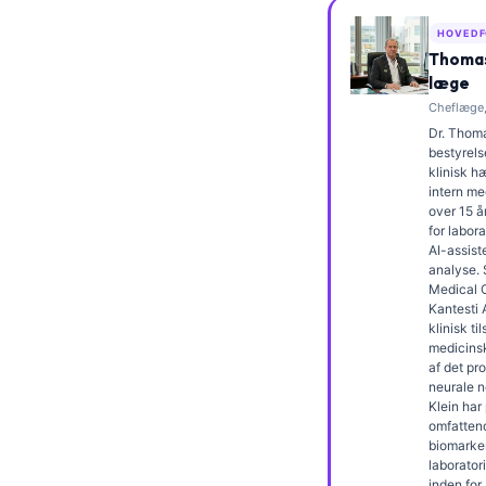
Frysk
HOVEDF
Esperanto
Thomas
læge
Беларуская мова
Cheflæge,
Татар теле
Dr. Thoma
bestyrels
Кыргызча
klinisk 
intern me
ئۇيغۇرچە
over 15 å
for labor
Cebuano
AI-assiste
analyse.
Basa Jawa
Medical O
ພາສາລາວ
Kantesti 
klinisk t
Монгол
medicins
af det pr
Afrikaans
neurale n
Klein har
العربية المغربية
omfatten
biomarke
Occitan
laborator
inden for