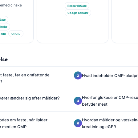
riemedicinske
ResearchGate
Google Scholar
Gate
holar
.edu
ORCID
lse
at faste, før en omfattende
Hvad indeholder CMP-blodp
l?
Hvorfor glukose er CMP-resul
ører ændrer sig efter måltider?
betyder mest
des om faste, når lipider
Hvordan måltider og væskein
en med en CMP
kreatinin og eGFR