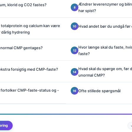
Ændrer leverenzymer og biliru
lium, klorid og CO2 fastes?
har spist?
 totalprotein og calcium kan være
Hvad andet bør du undgå fø
 dårlig hydrering
Hvor længe skal du faste, hv
 unormal CMP gentages?
faste?
Hvad skal du spørge om, før 
kstra forsigtig med CMP-faste?
unormal CMP?
 fortolker CMP-faste-status og -
Ofte stillede spørgsmål
ering