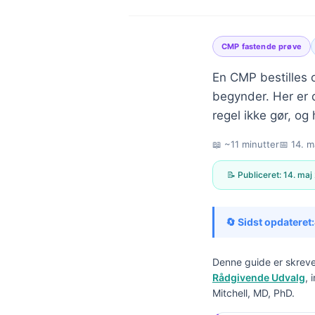
CMP fastende prøve
En CMP bestilles 
begynder. Her er 
regel ikke gør, o
📖 ~11 minutter
📅
14. m
📝 Publiceret:
14. maj
🔄 Sidst opdateret:
Denne guide er skreve
Rådgivende Udvalg
, 
Norsk bokmål
Mitchell, MD, PhD.
Ślōnskŏ gŏdka