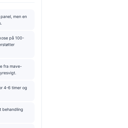
 panel, men en
s.
ukose på 100-
rstøtter
ke fra mave-
nyresvigt.
or 4-6 timer og
et behandling