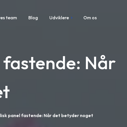
res team
Blog
Udviklere
Om os
 fastende: Når
et
isk panel fastende: Når det betyder noget