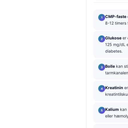
தமிழ்
CMP-faste
తెలుగు
8-12 timers 
मराठी
اردو
Glukose
er 
125 mg/dL e
বাংলা
diabetes.
Shqip
Magyar
Bolle
kan st
tarmkanalen 
Slovenščina
한국어
Kreatinin
er
Polski
kreatintilsk
Lietuvių kalba
Kalium
kan 
Русский
eller hæmol
ქართული