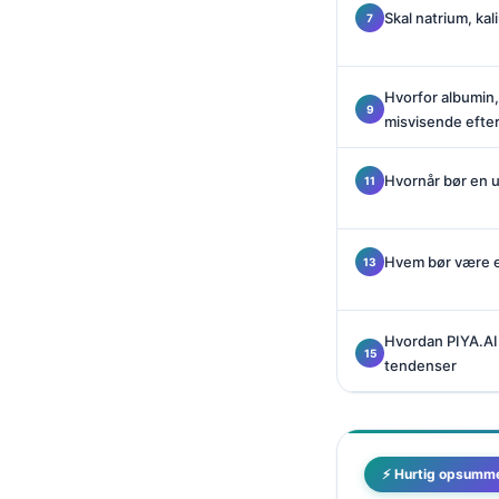
Català
Skal natrium, ka
O‘zbekcha
Українська
Hvorfor albumin,
misvisende efter
አማርኛ
Kiswahili
Hvornår bør en
ភាសាខ្មែរ
ဗမာစာ
Hvem bør være e
ไทย
Tagalog
Hvordan PIYA.AI
Tiếng Việt
tendenser
Bahasa Melayu
മലയാളം
ಕನ್ನಡ
⚡ Hurtig opsumm
ગુજરાતી