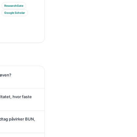
ResearchGate
Google Scholar
røven?
tatet, hvor faste
dtag påvirker BUN,