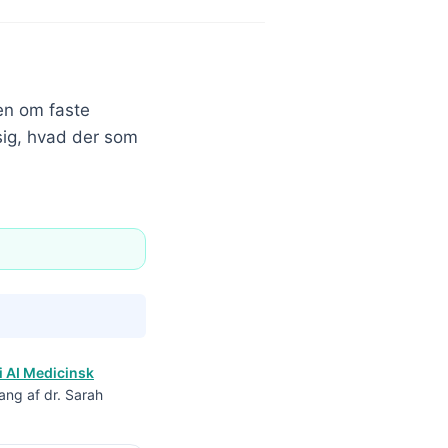
en om faste
sig, hvad der som
i AI Medicinsk
ang af dr. Sarah