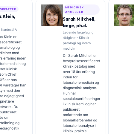
MEDICINSK
ORFATTER
ANMELDER
 Klein,
Sarah Mitchell,
læge, ph.d.
 Kantesti AI
Ledende lægefaglig
s Klein er
rådgiver - Klinisk
escertificeret
patologi og intern
hæmatolog og
medicin
diciner med
Dr. Sarah Mitchell er
rs erfaring inden
bestyrelsescertificeret
atoriemedicin og
klinisk patolog med
ret klinisk
over 18 års erfaring
 Som Chief
inden for
fficer hos
laboratoriemedicin og
AI varetager han
diagnostisk analyse.
ilsyn med den
Hun har
ke nøjagtighed
specialecertificeringer
oprietære
i klinisk kemi og har
etværk. Dr.
publiceret
 publiceret
omfattende om
de om
biomarkørpaneler og
rtolkning og
laboratorieanalyse i
iediagnostik
klinisk praksis.