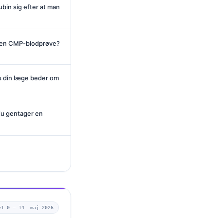
bin sig efter at man
r en CMP-blodprøve?
is din læge beder om
du gentager en
v1.0 —
14. maj 2026