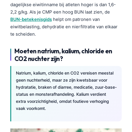
dagelijkse eiwitinname bij atleten hoger is dan 1,6-
Català
2,2 g/kg. Als je CMP een hoog BUN laat zien, de
O‘zbekcha
BUN-betekenisgids
helpt om patronen van
Українська
eiwitbelasting, dehydratie en nierfiltratie van elkaar
አማርኛ
te scheiden.
Kiswahili
Moeten natrium, kalium, chloride en
ភាសាខ្មែរ
CO2 nuchter zijn?
ဗမာစာ
ไทย
Natrium, kalium, chloride en CO2 vereisen meestal
geen nuchterheid, maar ze zijn kwetsbaar voor
Tagalog
hydratatie, braken of diarree, medicatie, zuur-base-
Tiếng Việt
status en monsterafhandeling. Kalium verdient
extra voorzichtigheid, omdat foutieve verhoging
Bahasa Melayu
vaak voorkomt.
മലയാളം
ಕನ್ನಡ
ગુજરાતી