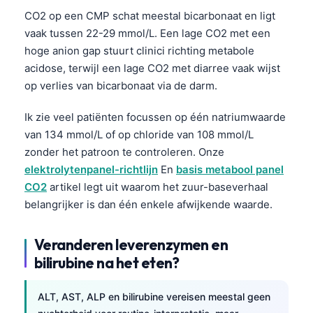
Čeština
CO2 op een CMP schat meestal bicarbonaat en ligt
日本語
vaak tussen 22-29 mmol/L. Een lage CO2 met een
hoge anion gap stuurt clinici richting metabole
Eesti
acidose, terwijl een lage CO2 met diarree vaak wijst
Azərbaycan dili
op verlies van bicarbonaat via de darm.
Bosanski
Ik zie veel patiënten focussen op één natriumwaarde
Svenska
van 134 mmol/L of op chloride van 108 mmol/L
Српски језик
zonder het patroon te controleren. Onze
Íslenska
elektrolytenpanel-richtlijn
En
basis metabool panel
CO2
artikel legt uit waarom het zuur-baseverhaal
Հայերեն
belangrijker is dan één enkele afwijkende waarde.
Bahasa Indonesia
हिन्दी
Veranderen leverenzymen en
bilirubine na het eten?
Dansk
Български
ALT, AST, ALP en bilirubine vereisen meestal geen
فارسی