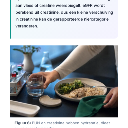
aan vlees of creatine weerspiegelt. eGFR wordt
Frysk
berekend uit creatinine, dus een kleine verschuiving
Esperanto
in creatinine kan de gerapporteerde niercategorie
Беларуская мова
veranderen.
Татар теле
Кыргызча
ئۇيغۇرچە
Cebuano
Basa Jawa
ພາສາລາວ
Монгол
Afrikaans
العربية المغربية
Occitan
Figuur 6:
BUN en creatinine hebben hydratatie, dieet