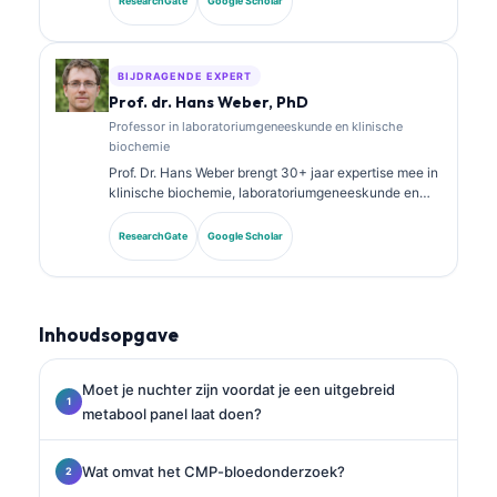
ResearchGate
Google Scholar
chemie en heeft uitgebreid gepubliceerd over
biomarkerpanels en laboratoriumanalyse in de
klinische praktijk.
BIJDRAGENDE EXPERT
Prof. dr. Hans Weber, PhD
Professor in laboratoriumgeneeskunde en klinische
biochemie
Prof. Dr. Hans Weber brengt 30+ jaar expertise mee in
klinische biochemie, laboratoriumgeneeskunde en
biomarkeronderzoek. Voormalig president van de
Duitse Vereniging voor Klinische Chemie, hij is
ResearchGate
Google Scholar
gespecialiseerd in analyse van diagnostische panels,
standaardisatie van biomarkers en AI-ondersteunde
laboratoriumgeneeskunde.
Inhoudsopgave
Moet je nuchter zijn voordat je een uitgebreid
metabool panel laat doen?
Wat omvat het CMP-bloedonderzoek?