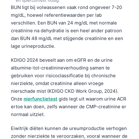
Gàidhlig
en spiercontext nodig.
BUN ligt bij volwassenen vaak rond ongeveer 7-20
Euskara
mg/dL, hoewel referentiewaarden per lab
Македонски јазик
verschillen. Een BUN van 24 mg/dL met normale
creatinine na dehydratie is een heel ander patroon
Latviešu valoda
dan BUN 48 mg/dL met stijgende creatinine en een
Galego
lage urineproductie.
অসমীয়া
KDIGO 2024 beveelt aan om eGFR en de urine
සිංහල
albumine-tot-creatinineverhouding samen te
سنڌي
gebruiken voor risicoclassificatie bij chronische
پښتو
nierziekte, omdat creatinine alleen vroege
nierschade mist (KDIGO CKD Work Group, 2024).
Onze
nierfunctietest
gids legt uit waarom urine ACR
Slovenčina
ertoe kan doen, zelfs wanneer de CMP-creatinine er
Hrvatski
normaal uitziet.
Suomi
Eiwitrijk diëten kunnen de ureumproductie verhogen
Қазақ тілі
zonder nierziekte te veroorzaken, vooral wanneer de