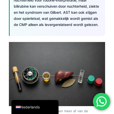
nuchterheid voor routine-interpretatie, maar
简体中文
bilirubine kan verschuiven door nuchterheid, ziekte
en het syndroom van Gilbert. AST kan ook stijgen
Română
door spierletsel, wat gemakkelijk wordt gemist als
Türkçe
de CMP alleen als levergerelateerd wordt gelezen.
Ελληνικά
Português
Español
Italiano
עִבְרִית
Français
العربية
Deutsch
English
Nederlands
Figuur 8:
Levermarkers hangen meer af van de