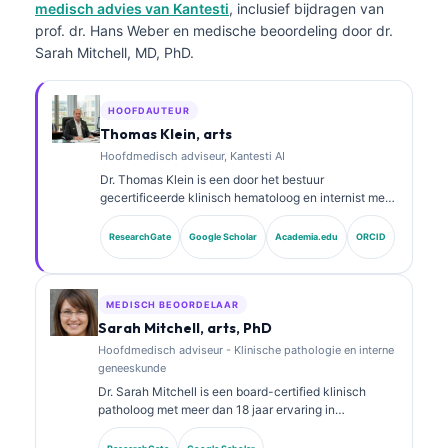
medisch advies van Kantesti
, inclusief bijdragen van
prof. dr. Hans Weber en medische beoordeling door dr.
Sarah Mitchell, MD, PhD.
HOOFDAUTEUR
Thomas Klein, arts
Hoofdmedisch adviseur, Kantesti AI
Dr. Thomas Klein is een door het bestuur
gecertificeerde klinisch hematoloog en internist met
meer dan 15 jaar ervaring in
laboratoriumgeneeskunde en door AI ondersteunde
ResearchGate
Google Scholar
Academia.edu
ORCID
klinische analyse. Als Chief Medical Officer bij
Kantesti AI zorgt hij voor klinisch toezicht op de
medische juistheid van het gepatenteerde neurale
netwerk. Dr. Klein heeft uitgebreid gepubliceerd over
MEDISCH BEOORDELAAR
interpretatie van biomarkers en
Sarah Mitchell, arts, PhD
laboratoriumdiagnostiek over onderwerpen in de
Hoofdmedisch adviseur - Klinische pathologie en interne
laboratoriumgeneeskunde.
geneeskunde
Dr. Sarah Mitchell is een board-certified klinisch
patholoog met meer dan 18 jaar ervaring in
laboratoriumgeneeskunde en diagnostische analyse.
Zij heeft specialisatiecertificeringen in klinische