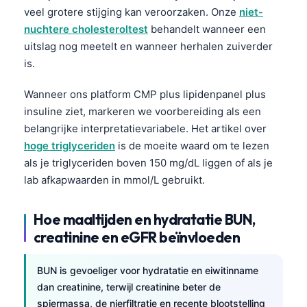
veel grotere stijging kan veroorzaken. Onze
niet-
nuchtere cholesteroltest
behandelt wanneer een
uitslag nog meetelt en wanneer herhalen zuiverder
is.
Wanneer ons platform CMP plus lipidenpanel plus
insuline ziet, markeren we voorbereiding als een
belangrijke interpretatievariabele. Het artikel over
hoge triglyceriden
is de moeite waard om te lezen
als je triglyceriden boven 150 mg/dL liggen of als je
lab afkapwaarden in mmol/L gebruikt.
Hoe maaltijden en hydratatie BUN,
creatinine en eGFR beïnvloeden
BUN is gevoeliger voor hydratatie en eiwitinname
Norsk bokmål
dan creatinine, terwijl creatinine beter de
Ślōnskŏ gŏdka
spiermassa, de nierfiltratie en recente blootstelling