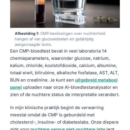
Afbeelding 1:
CMP-beslissingen over nuchterheid
hangen af van glucosedoelen en gelijktijdig
aangevraagde tests.
Een CMP-bloedtest bevat in veel laboratoria 14
chemieparameters, waaronder glucose, natrium,
kalium, chloride, koolstofdioxide, calcium, albumine,
totaal eiwit, bilirubine, alkalische fosfatase, AST, ALT,
BUN en creatinine. Je kunt een
uitgebreid metabool
panel
uploaden naar onze AI-bloedtestanalysator en
zien of de nuchtere status de interpretatie verandert.
In mijn klinische praktijk begint de verwarring
meestal omdat de CMP is gebundeld met
cholesterol-, insuline- of diabeteslabs. Onze diepere
gids voor
nuchtere versus niet-nuchtere labs
legt