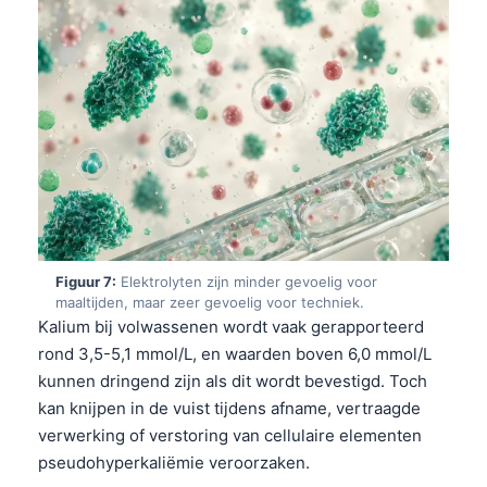
தமிழ்
తెలుగు
मराठी
اردو
বাংলা
Shqip
Magyar
Figuur 7:
Elektrolyten zijn minder gevoelig voor
Slovenščina
maaltijden, maar zeer gevoelig voor techniek.
한국어
Kalium bij volwassenen wordt vaak gerapporteerd
rond 3,5-5,1 mmol/L, en waarden boven 6,0 mmol/L
Polski
kunnen dringend zijn als dit wordt bevestigd. Toch
Lietuvių kalba
kan knijpen in de vuist tijdens afname, vertraagde
Русский
verwerking of verstoring van cellulaire elementen
pseudohyperkaliëmie veroorzaken.
ქართული