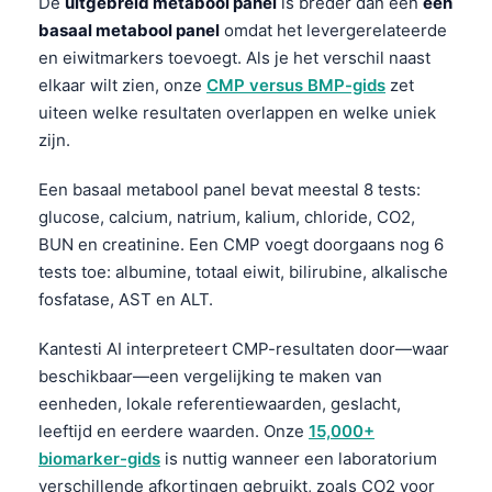
De
uitgebreid metabool panel
is breder dan een
een
basaal metabool panel
omdat het levergerelateerde
en eiwitmarkers toevoegt. Als je het verschil naast
elkaar wilt zien, onze
CMP versus BMP-gids
zet
uiteen welke resultaten overlappen en welke uniek
zijn.
Een basaal metabool panel bevat meestal 8 tests:
glucose, calcium, natrium, kalium, chloride, CO2,
BUN en creatinine. Een CMP voegt doorgaans nog 6
tests toe: albumine, totaal eiwit, bilirubine, alkalische
fosfatase, AST en ALT.
Kantesti AI interpreteert CMP-resultaten door—waar
beschikbaar—een vergelijking te maken van
eenheden, lokale referentiewaarden, geslacht,
leeftijd en eerdere waarden. Onze
15,000+
biomarker-gids
is nuttig wanneer een laboratorium
verschillende afkortingen gebruikt, zoals CO2 voor