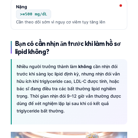
Nặng
తెలుగు
>=500 mg/dL
मराठी
Cần theo dõi sớm vì nguy cơ viêm tụy tăng lên
اردو
বাংলা
Bạn có cần nhịn ăn trước khi làm hồ sơ
Shqip
lipid không?
Magyar
Nhiều người trưởng thành làm
không
cần nhịn đói
Slovenščina
trước khi sàng lọc lipid định kỳ, nhưng nhịn đói vẫn
한국어
hữu ích khi triglyceride cao, LDL-C được tính, hoặc
bác sĩ đang điều tra các bất thường lipid nghiêm
Polski
trọng. Thời gian nhịn đói 9–12 giờ vẫn thường được
Lietuvių kalba
dùng để xét nghiệm lặp lại sau khi có kết quả
Русский
triglyceride bất thường.
ქართული
Čeština