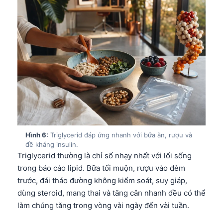
Frysk
Esperanto
Беларуская мова
Татар теле
Кыргызча
ئۇيغۇرچە
Cebuano
Basa Jawa
Hình 6:
Triglycerid đáp ứng nhanh với bữa ăn, rượu và
ພາສາລາວ
đề kháng insulin.
Triglycerid thường là chỉ số nhạy nhất với lối sống
Монгол
trong báo cáo lipid. Bữa tối muộn, rượu vào đêm
Afrikaans
trước, đái tháo đường không kiểm soát, suy giáp,
العربية المغربية
dùng steroid, mang thai và tăng cân nhanh đều có thể
làm chúng tăng trong vòng vài ngày đến vài tuần.
Occitan