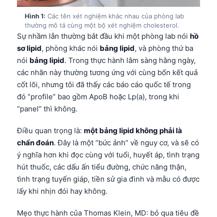
Hình 1:
Các tên xét nghiệm khác nhau của phòng lab
thường mô tả cùng một bộ xét nghiệm cholesterol.
Sự nhầm lẫn thường bắt đầu khi một phòng lab nói
hồ
sơ lipid
, phòng khác nói
bảng lipid
, và phòng thứ ba
nói
bảng lipid
. Trong thực hành lâm sàng hằng ngày,
các nhãn này thường tương ứng với cùng bốn kết quả
cốt lõi, nhưng tôi đã thấy các báo cáo quốc tế trong
đó “profile” bao gồm ApoB hoặc Lp(a), trong khi
“panel” thì không.
Điều quan trọng là:
một bảng lipid không phải là
chẩn đoán
. Đây là một “bức ảnh” về nguy cơ, và sẽ có
ý nghĩa hơn khi đọc cùng với tuổi, huyết áp, tình trạng
hút thuốc, các dấu ấn tiểu đường, chức năng thận,
tình trạng tuyến giáp, tiền sử gia đình và mẫu có được
lấy khi nhịn đói hay không.
Mẹo thực hành của Thomas Klein, MD: bỏ qua tiêu đề