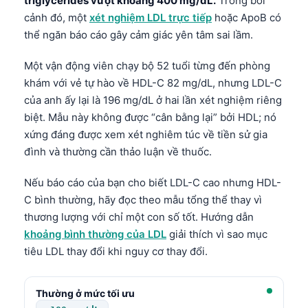
triglycerides vượt khoảng 400 mg/dL.
Trong bối
cảnh đó, một
xét nghiệm LDL trực tiếp
hoặc ApoB có
thể ngăn báo cáo gây cảm giác yên tâm sai lầm.
Một vận động viên chạy bộ 52 tuổi từng đến phòng
khám với vẻ tự hào về HDL-C 82 mg/dL, nhưng LDL-C
của anh ấy lại là 196 mg/dL ở hai lần xét nghiệm riêng
biệt. Mẫu này không được “cân bằng lại” bởi HDL; nó
xứng đáng được xem xét nghiêm túc về tiền sử gia
đình và thường cần thảo luận về thuốc.
Nếu báo cáo của bạn cho biết LDL-C cao nhưng HDL-
C bình thường, hãy đọc theo mẫu tổng thể thay vì
thương lượng với chỉ một con số tốt. Hướng dẫn
khoảng bình thường của LDL
giải thích vì sao mục
tiêu LDL thay đổi khi nguy cơ thay đổi.
Thường ở mức tối ưu