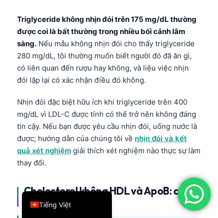
简体中文
Triglyceride không nhịn đói trên 175 mg/dL thường
Română
được coi là bất thường trong nhiều bối cảnh lâm
sàng.
Nếu mẫu không nhịn đói cho thấy triglyceride
Türkçe
280 mg/dL, tôi thường muốn biết người đó đã ăn gì,
Ελληνικά
có liên quan đến rượu hay không, và liệu việc nhịn
Português
đói lặp lại có xác nhận điều đó không.
Español
Nhịn đói đặc biệt hữu ích khi triglyceride trên 400
Italiano
mg/dL vì LDL-C được tính có thể trở nên không đáng
עִבְרִית
tin cậy. Nếu bạn được yêu cầu nhịn đói, uống nước là
được; hướng dẫn của chúng tôi về
nhịn đói và kết
Français
quả xét nghiệm
giải thích xét nghiệm nào thực sự làm
العربية
thay đổi.
Deutsch
English
Cholesterol không HDL và ApoB: câu
chuyện về các hạt
Tiếng Việt