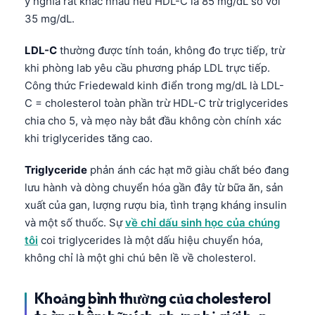
ý nghĩa rất khác nhau nếu HDL-C là 85 mg/dL so với
35 mg/dL.
LDL-C
thường được tính toán, không đo trực tiếp, trừ
khi phòng lab yêu cầu phương pháp LDL trực tiếp.
Công thức Friedewald kinh điển trong mg/dL là LDL-
C = cholesterol toàn phần trừ HDL-C trừ triglycerides
chia cho 5, và mẹo này bắt đầu không còn chính xác
khi triglycerides tăng cao.
Triglyceride
phản ánh các hạt mỡ giàu chất béo đang
lưu hành và dòng chuyển hóa gần đây từ bữa ăn, sản
xuất của gan, lượng rượu bia, tình trạng kháng insulin
và một số thuốc. Sự
về chỉ dấu sinh học của chúng
tôi
coi triglycerides là một dấu hiệu chuyển hóa,
không chỉ là một ghi chú bên lề về cholesterol.
Khoảng bình thường của cholesterol