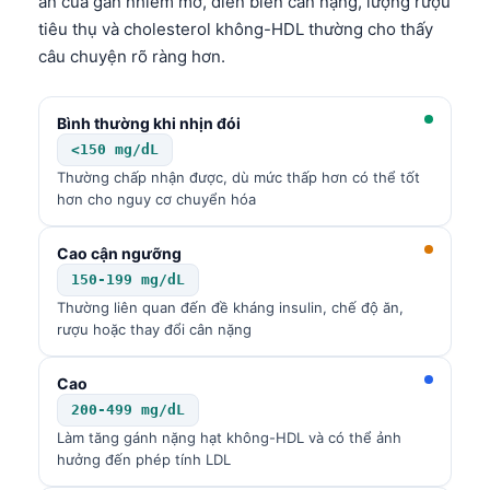
ấn của gan nhiễm mỡ, diễn biến cân nặng, lượng rượu
Català
tiêu thụ và cholesterol không-HDL thường cho thấy
O‘zbekcha
câu chuyện rõ ràng hơn.
Українська
Bình thường khi nhịn đói
አማርኛ
<150 mg/dL
Kiswahili
Thường chấp nhận được, dù mức thấp hơn có thể tốt
ភាសាខ្មែរ
hơn cho nguy cơ chuyển hóa
ဗမာစာ
Cao cận ngưỡng
ไทย
150-199 mg/dL
Tagalog
Thường liên quan đến đề kháng insulin, chế độ ăn,
rượu hoặc thay đổi cân nặng
Bahasa Melayu
മലയാളം
Cao
200-499 mg/dL
ಕನ್ನಡ
Làm tăng gánh nặng hạt không-HDL và có thể ảnh
ગુજરાતી
hưởng đến phép tính LDL
தமிழ்