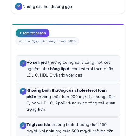
Những câu hỏi thường gặp
⚡ Tóm tắt nhanh
v1.0 —
Ngày 14 tháng 5 năm 2026
Hồ sơ lipid
thường có nghĩa là cùng một xét
nghiệm như
bảng lipid
: cholesterol toàn phần,
LDL-C, HDL-C và triglycerides.
Khoảng bình thường của cholesterol toàn
phần
thường thấp hơn 200 mg/dL, nhưng LDL-
C, non-HDL-C, ApoB và nguy cơ tổng thể quan
trọng hơn.
Triglyceride
thường bình thường dưới 150
mg/dL khi nhịn ăn; mức 500 mg/dL trở lên cần