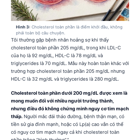
Hình 3:
Cholesterol toàn phần là điểm khởi đầu, không
phải toàn bộ câu chuyện.
Tôi thường gặp bệnh nhân hoảng sợ khi thấy
cholesterol toàn phần 205 mg/dL, trong khi LDL-C
của họ là 92 mg/dL, HDL-C là 78 mg/dL và
triglycerides là 70 mg/dL. Mẫu này hoàn toàn khác với
trường hợp cholesterol toàn phần 205 mg/dL nhưng
HDL-C là 32 mg/dL và triglycerides là 280 mg/dL.
Cholesterol toàn phần dưới 200 mg/dL được xem là
mong muốn đối với nhiều người trưởng thành,
nhưng điều đó không chứng minh nguy cơ tim mạch
thấp.
Người mắc đái tháo đường, bệnh thận mạn, có
tiền sử gia đình mạnh, hoặc có Lp(a) cao vẫn có thể
có nguy cơ tim mạch ngay cả khi cholesterol toàn
phần trông “bình thường”.”