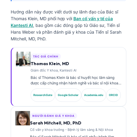
Hướng dẫn này được viết dưới sự lãnh đạo của
Bác sĩ
Thomas Klein, MD
phối hợp với
Ban cố vấn y tế của
Kantesti AI
, bao gồm các đóng góp từ Giáo sư, Tiến sĩ
Hans Weber và phần đánh giá y khoa của Tiến sĩ Sarah
Mitchell, MD, PhD.
TÁC GIẢ CHÍNH
Thomas Klein, MD
Giám đốc Y khoa, Kantesti AI
Bác sĩ Thomas Klein là bác sĩ huyết học lâm sàng
được cấp chứng nhận hành nghề và bác sĩ nội khoa,
với hơn 15 năm kinh nghiệm trong lĩnh vực y học xét
nghiệm và phân tích lâm sàng có hỗ trợ bởi AI. Với vai
ResearchGate
Google Scholar
Academia.edu
ORCID
trò Giám đốc Y khoa (Chief Medical Officer) tại
Kantesti AI, ông cung cấp sự giám sát lâm sàng về độ
chính xác y khoa của mạng lưới thần kinh độc quyền.
Bác sĩ Klein đã công bố nhiều bài viết về diễn giải
NGƯỜI ĐÁNH GIÁ Y KHOA
dấu ấn sinh học và chẩn đoán xét nghiệm trong các
Sarah Mitchell, MD, PhD
chủ đề về y học xét nghiệm.
Cố vấn y khoa trưởng - Bệnh lý lâm sàng & Nội khoa
Bác sĩ Sarah Mitchell là bác sĩ giải phẫu bệnh lâm