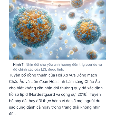
日本語
Eesti
Azərbaycan dili
Bosanski
Svenska
Српски језик
Íslenska
Հայերեն
Hình 7:
Nhịn đói chủ yếu ảnh hưởng đến triglyceride và
độ chính xác của LDL được tính.
Bahasa Indonesia
Tuyên bố đồng thuận của Hội Xơ vữa Động mạch
हिन्दी
Châu Âu và Liên đoàn Hóa sinh Lâm sàng Châu Âu
Nederlands
cho biết không cần nhịn đói thường quy để xác định
hồ sơ lipid (Nordestgaard và cộng sự, 2016). Tuyên
Dansk
bố này đã thay đổi thực hành vì đa số mọi người dù
Български
sao cũng dành cả ngày trong trạng thái không nhịn
فارسی
đói.