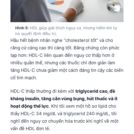
Hình 5:
HDL giúp giải thích nguy cơ, nhưng hiếm khi tự
nó quyết định điều trị.
Hầu hết bệnh nhân nghe “cholesterol tốt” và cho
rằng cứ càng cao thì càng tốt. Bằng chứng còn phức
tạp hơn: HDL-C liên quan đến nguy cơ thấp hơn ở
nhiều quần thể, nhưng các thuốc chỉ đơn giản làm
tăng HDL-C chưa giảm một cách đáng tin cậy các biến
cố tim mạch.
HDL-C thấp thường đi kèm với
triglycerid cao, đề
kháng insulin, tăng cân vùng bụng, hút thuốc và ít
hoạt động thể lực
. Khi tôi xem một hồ sơ lipid cho
thấy HDL-C 34 mg/dL và triglycerid 240 mg/dL, tôi
nghĩ đến nguy cơ chuyển hóa trước khi nghĩ về một
vấn đề HDL đơn lẻ.