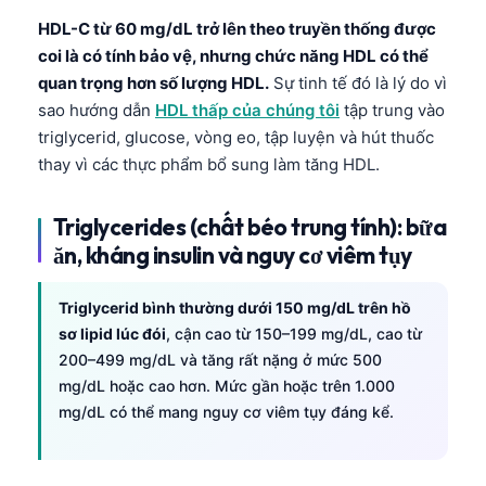
HDL-C từ 60 mg/dL trở lên theo truyền thống được
coi là có tính bảo vệ, nhưng chức năng HDL có thể
quan trọng hơn số lượng HDL.
Sự tinh tế đó là lý do vì
sao hướng dẫn
HDL thấp của chúng tôi
tập trung vào
triglycerid, glucose, vòng eo, tập luyện và hút thuốc
thay vì các thực phẩm bổ sung làm tăng HDL.
Triglycerides (chất béo trung tính): bữa
ăn, kháng insulin và nguy cơ viêm tụy
Triglycerid bình thường dưới 150 mg/dL trên hồ
sơ lipid lúc đói
, cận cao từ 150–199 mg/dL, cao từ
200–499 mg/dL và tăng rất nặng ở mức 500
mg/dL hoặc cao hơn. Mức gần hoặc trên 1.000
mg/dL có thể mang nguy cơ viêm tụy đáng kể.
Norsk bokmål
Ślōnskŏ gŏdka