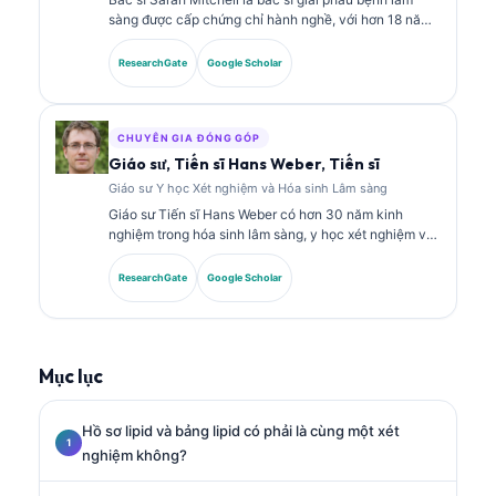
sàng được cấp chứng chỉ hành nghề, với hơn 18 năm
kinh nghiệm trong y học xét nghiệm và phân tích
chẩn đoán. Bà có các chứng chỉ chuyên sâu về hóa
ResearchGate
Google Scholar
sinh lâm sàng và đã công bố rộng rãi về các bảng dấu
ấn sinh học và phân tích xét nghiệm trong thực hành
lâm sàng.
CHUYÊN GIA ĐÓNG GÓP
Giáo sư, Tiến sĩ Hans Weber, Tiến sĩ
Giáo sư Y học Xét nghiệm và Hóa sinh Lâm sàng
Giáo sư Tiến sĩ Hans Weber có hơn 30 năm kinh
nghiệm trong hóa sinh lâm sàng, y học xét nghiệm và
nghiên cứu dấu ấn sinh học. Ông từng là Chủ tịch của
Hiệp hội Hóa sinh Lâm sàng Đức, và chuyên về phân
ResearchGate
Google Scholar
tích các bảng xét nghiệm chẩn đoán, chuẩn hóa dấu
ấn sinh học, cũng như y học xét nghiệm hỗ trợ bởi AI.
Mục lục
Hồ sơ lipid và bảng lipid có phải là cùng một xét
nghiệm không?