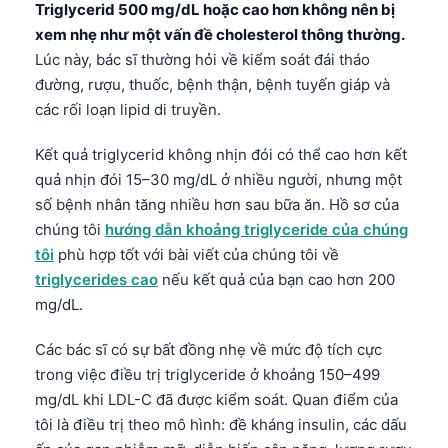
Gàidhlig
Triglycerid 500 mg/dL hoặc cao hơn không nên bị
xem nhẹ như một vấn đề cholesterol thông thường.
Euskara
Lúc này, bác sĩ thường hỏi về kiểm soát đái tháo
Македонски јазик
đường, rượu, thuốc, bệnh thận, bệnh tuyến giáp và
Latviešu valoda
các rối loạn lipid di truyền.
Galego
Kết quả triglycerid không nhịn đói có thể cao hơn kết
অসমীয়া
quả nhịn đói 15–30 mg/dL ở nhiều người, nhưng một
සිංහල
số bệnh nhân tăng nhiều hơn sau bữa ăn. Hồ sơ của
chúng tôi
hướng dẫn khoảng triglyceride của chúng
سنڌي
tôi
phù hợp tốt với bài viết của chúng tôi về
پښتو
triglycerides cao
nếu kết quả của bạn cao hơn 200
mg/dL.
Slovenčina
Các bác sĩ có sự bất đồng nhẹ về mức độ tích cực
Hrvatski
trong việc điều trị triglyceride ở khoảng 150–499
Suomi
mg/dL khi LDL-C đã được kiểm soát. Quan điểm của
tôi là điều trị theo mô hình: đề kháng insulin, các dấu
Қазақ тілі