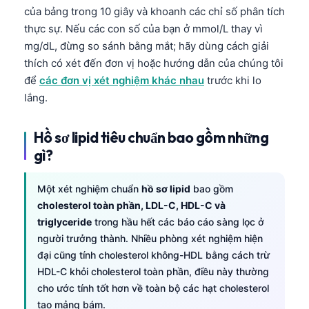
của bảng trong 10 giây và khoanh các chỉ số phân tích
thực sự. Nếu các con số của bạn ở mmol/L thay vì
mg/dL, đừng so sánh bằng mắt; hãy dùng cách giải
thích có xét đến đơn vị hoặc hướng dẫn của chúng tôi
để
các đơn vị xét nghiệm khác nhau
trước khi lo
lắng.
Hồ sơ lipid tiêu chuẩn bao gồm những
gì?
Một xét nghiệm chuẩn
hồ sơ lipid
bao gồm
cholesterol toàn phần, LDL-C, HDL-C và
triglyceride
trong hầu hết các báo cáo sàng lọc ở
người trưởng thành. Nhiều phòng xét nghiệm hiện
đại cũng tính cholesterol không-HDL bằng cách trừ
HDL-C khỏi cholesterol toàn phần, điều này thường
cho ước tính tốt hơn về toàn bộ các hạt cholesterol
tạo mảng bám.