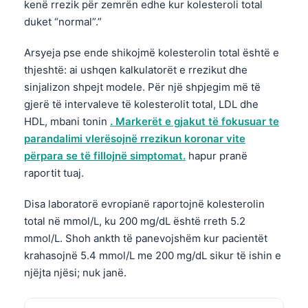
kenë rrezik për zemrën edhe kur kolesteroli total
duket “normal”.”
Arsyeja pse ende shikojmë kolesterolin total është e
thjeshtë: ai ushqen kalkulatorët e rrezikut dhe
sinjalizon shpejt modele. Për një shpjegim më të
gjerë të intervaleve të kolesterolit total, LDL dhe
HDL, mbani tonin
. Markerët e gjakut të fokusuar te
parandalimi vlerësojnë rrezikun koronar vite
përpara se të fillojnë simptomat.
hapur pranë
raportit tuaj.
Disa laboratorë evropianë raportojnë kolesterolin
total në mmol/L, ku 200 mg/dL është rreth 5.2
mmol/L. Shoh ankth të panevojshëm kur pacientët
krahasojnë 5.4 mmol/L me 200 mg/dL sikur të ishin e
njëjta njësi; nuk janë.