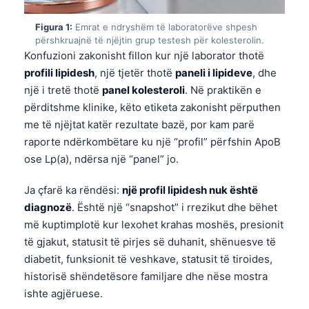
Figura 1:
Emrat e ndryshëm të laboratorëve shpesh
përshkruajnë të njëjtin grup testesh për kolesterolin.
Konfuzioni zakonisht fillon kur një laborator thotë
profili lipidesh
, një tjetër thotë
paneli i lipideve
, dhe
një i tretë thotë
panel kolesteroli
. Në praktikën e
përditshme klinike, këto etiketa zakonisht përputhen
me të njëjtat katër rezultate bazë, por kam parë
raporte ndërkombëtare ku një “profil” përfshin ApoB
ose Lp(a), ndërsa një “panel” jo.
Ja çfarë ka rëndësi:
një profil lipidesh nuk është
diagnozë
. Është një “snapshot” i rrezikut dhe bëhet
më kuptimplotë kur lexohet krahas moshës, presionit
të gjakut, statusit të pirjes së duhanit, shënuesve të
diabetit, funksionit të veshkave, statusit të tiroides,
historisë shëndetësore familjare dhe nëse mostra
ishte agjëruese.