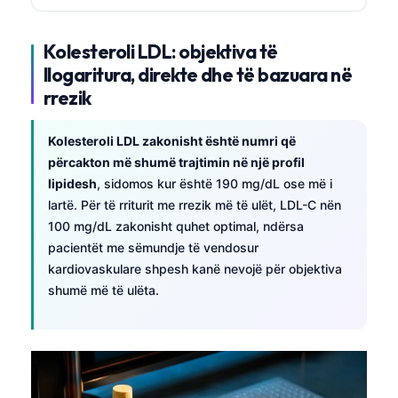
Kolesteroli LDL: objektiva të
llogaritura, direkte dhe të bazuara në
rrezik
Kolesteroli LDL zakonisht është numri që
përcakton më shumë trajtimin në një profil
lipidesh
, sidomos kur është 190 mg/dL ose më i
lartë. Për të rriturit me rrezik më të ulët, LDL-C nën
100 mg/dL zakonisht quhet optimal, ndërsa
pacientët me sëmundje të vendosur
kardiovaskulare shpesh kanë nevojë për objektiva
shumë më të ulëta.