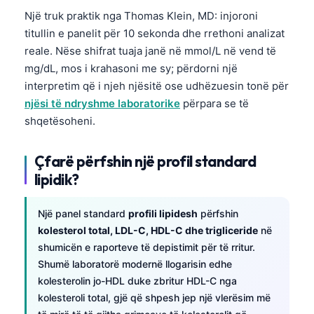
Një truk praktik nga Thomas Klein, MD: injoroni
titullin e panelit për 10 sekonda dhe rrethoni analizat
reale. Nëse shifrat tuaja janë në mmol/L në vend të
mg/dL, mos i krahasoni me sy; përdorni një
interpretim që i njeh njësitë ose udhëzuesin tonë për
njësi të ndryshme laboratorike
përpara se të
shqetësoheni.
Çfarë përfshin një profil standard
lipidik?
Një panel standard
profili lipidesh
përfshin
kolesterol total, LDL-C, HDL-C dhe trigliceride
në
shumicën e raporteve të depistimit për të rritur.
Shumë laboratorë modernë llogarisin edhe
kolesterolin jo-HDL duke zbritur HDL-C nga
kolesteroli total, gjë që shpesh jep një vlerësim më