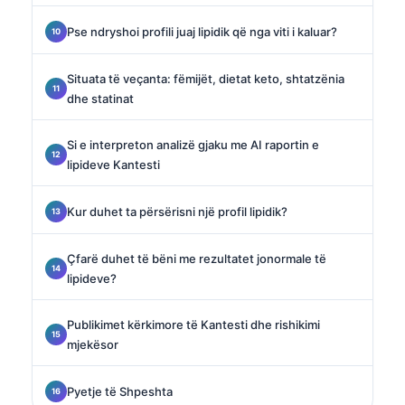
Pse ndryshoi profili juaj lipidik që nga viti i kaluar?
Situata të veçanta: fëmijët, dietat keto, shtatzënia
dhe statinat
Si e interpreton analizë gjaku me AI raportin e
lipideve Kantesti
Kur duhet ta përsërisni një profil lipidik?
Çfarë duhet të bëni me rezultatet jonormale të
lipideve?
Publikimet kërkimore të Kantesti dhe rishikimi
mjekësor
Pyetje të Shpeshta