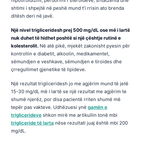
hipotiroidizmi, përdorimi i steroideve, shtatzënia dhe
Gàidhlig
shtimi i shpejtë në peshë mund t’i rrisin ato brenda
Euskara
ditësh deri në javë.
Македонски јазик
Një nivel trigliceridesh prej 500 mg/dL ose më i lartë
Latviešu valoda
nuk duhet të hidhet poshtë si një çështje rutinë e
Galego
kolesterolit.
Në atë pikë, mjekët zakonisht pyesin për
অসমীয়া
kontrollin e diabetit, alkoolin, medikamentet,
sëmundjen e veshkave, sëmundjen e tiroides dhe
සිංහල
çrregullimet gjenetike të lipideve.
سنڌي
Një rezultat trigliceridesh jo me agjërim mund të jetë
پښتو
15-30 mg/dL më i lartë se një rezultat me agjërim te
shumë njerëz, por disa pacientë rriten shumë më
Slovenčina
tepër pas vakteve. Udhëzuesi ynë
gamën e
Hrvatski
triglicerideve
shkon mirë me artikullin tonë mbi
trigliceride të larta
nëse rezultati juaj është mbi 200
Suomi
mg/dL.
Қазақ тілі