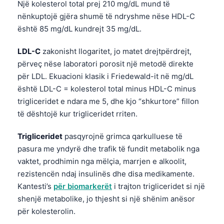
Një kolesterol total prej 210 mg/dL mund të
nënkuptojë gjëra shumë të ndryshme nëse HDL-C
është 85 mg/dL kundrejt 35 mg/dL.
LDL-C
zakonisht llogaritet, jo matet drejtpërdrejt,
përveç nëse laboratori porosit një metodë direkte
për LDL. Ekuacioni klasik i Friedewald-it në mg/dL
është LDL-C = kolesterol total minus HDL-C minus
trigliceridet e ndara me 5, dhe kjo “shkurtore” fillon
të dështojë kur trigliceridet rriten.
Trigliceridet
pasqyrojnë grimca qarkulluese të
pasura me yndyrë dhe trafik të fundit metabolik nga
vaktet, prodhimin nga mëlçia, marrjen e alkoolit,
rezistencën ndaj insulinës dhe disa medikamente.
Kantesti’s
për biomarkerët
i trajton trigliceridet si një
shenjë metabolike, jo thjesht si një shënim anësor
për kolesterolin.