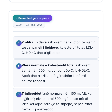
⚡ Përmbledhje e shpejtë
v1.0 —
14 maj 2026
Profili i lipideve
zakonisht nënkupton të njëjtin
test si
paneli i lipideve
: kolesteroli total, LDL-
C, HDL-C dhe trigliceridet.
Vlera normale e kolesterolit total
zakonisht
është nën 200 mg/dL, por LDL-C, jo-HDL-C,
ApoB dhe rreziku i përgjithshëm kanë më
shumë rëndësi.
Trigliceridet
janë normale nën 150 mg/dL kur
agjëroni; nivelet prej 500 mg/dL ose më të
larta kërkojnë ndjekje të shpejtë, sepse rritet
rreziku i pankreatitit.