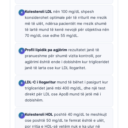
Kolesteroli LDL
nën 100 mg/dL shpesh
konsiderohet optimale për të rriturit me rrezik
më të ulët, ndërsa pacientët me rrezik shumë
të lartë mund të kenë nevojë për objektiva nën
70 mg/dL ose edhe 55 mg/dL.
Profil lipidik pa agjërim
rezultatet janë të
pranueshme për shumë vizita kontrolli, por
agjërimi është ende i dobishëm kur trigliceridet
janë të larta ose kur LDL llogaritet.
LDL-C i llogaritur
mund të bëhet i pasigurt kur
trigliceridet janë mbi 400 mg/dL, dhe një test
direkt për LDL ose ApoB mund të jetë më i
dobishëm.
Kolesteroli HDL
poshtë 40 mg/dL te meshkujt
ose poshtë 50 mg/dL te femrat është e ulët,
por rritja e HDL-së vetëm nuk e ka ulur në