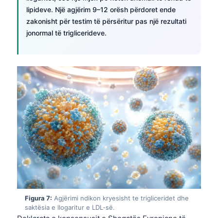
日本語
lipideve. Një agjërim 9–12 orësh përdoret ende
Eesti
zakonisht për testim të përsëritur pas një rezultati
jonormal të triglicerideve.
Azərbaycan dili
Bosanski
Svenska
Српски језик
Íslenska
Հայերեն
Bahasa Indonesia
हिन्दी
Nederlands
Dansk
Български
Figura 7:
Agjërimi ndikon kryesisht te trigliceridet dhe
saktësia e llogaritur e LDL-së.
فارسی