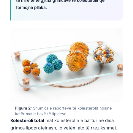
të mirë të të gjitha grimcave të kolesterolit që
formojnë pllaka.
Figura 2:
Shumica e raporteve të kolesterolit ndajnë
katër matje bazë të lipideve.
Kolesteroli total
mat kolesterolin e bartur në disa
grimca lipoproteinash, jo vetëm ato të rrezikshmet.