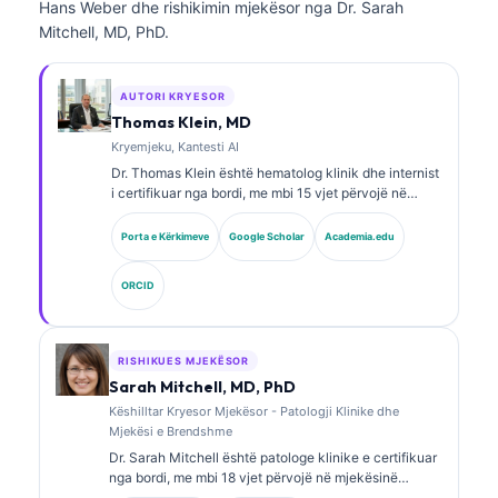
Hans Weber dhe rishikimin mjekësor nga Dr. Sarah
Mitchell, MD, PhD.
AUTORI KRYESOR
Thomas Klein, MD
Kryemjeku, Kantesti AI
Dr. Thomas Klein është hematolog klinik dhe internist
i certifikuar nga bordi, me mbi 15 vjet përvojë në
mjekësinë laboratorike dhe analizë klinike të asistuar
nga AI. Si Shef Mjekësor në Kantesti AI, ai ofron
Porta e Kërkimeve
Google Scholar
Academia.edu
mbikëqyrje klinike për saktësinë mjekësore të rrjetit
nervor pronësor. Dr. Klein ka publikuar gjerësisht mbi
ORCID
interpretimin e biomarkerëve dhe diagnostikimin
laboratorik në fusha të mjekësisë laboratorike.
RISHIKUES MJEKËSOR
Sarah Mitchell, MD, PhD
Këshilltar Kryesor Mjekësor - Patologji Klinike dhe
Mjekësi e Brendshme
Dr. Sarah Mitchell është patologe klinike e certifikuar
nga bordi, me mbi 18 vjet përvojë në mjekësinë
laboratorike dhe analizën diagnostike. Ajo mban