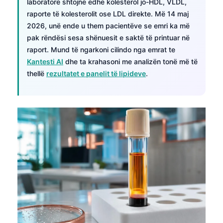
laboratorë shtojnë edhe kolesterol jo-HDL, VLDL,
raporte të kolesterolit ose LDL direkte. Më 14 maj
2026, unë ende u them pacientëve se emri ka më
pak rëndësi sesa shënuesit e saktë të printuar në
raport. Mund të ngarkoni cilindo nga emrat te
Kantesti AI
dhe ta krahasoni me analizën tonë më të
thellë
rezultatet e panelit të lipideve
.