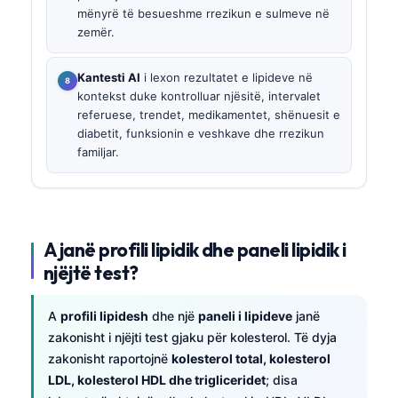
mënyrë të besueshme rrezikun e sulmeve në
zemër.
Kantesti AI
i lexon rezultatet e lipideve në
kontekst duke kontrolluar njësitë, intervalet
referuese, trendet, medikamentet, shënuesit e
diabetit, funksionin e veshkave dhe rrezikun
familjar.
A janë profili lipidik dhe paneli lipidik i
njëjtë test?
A
profili lipidesh
dhe një
paneli i lipideve
janë
zakonisht i njëjti test gjaku për kolesterol. Të dyja
zakonisht raportojnë
kolesterol total, kolesterol
LDL, kolesterol HDL dhe trigliceridet
; disa