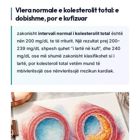
Vlera normale e kolesterolit total: e
dobishme, por e kufizuar
zakonisht
intervali normal i kolesterolit total
është
nën 200 mg/dL te të rriturit. Një rezultat prej 200–
239 mg/dL shpesh quhet “i lartë në kufi”, dhe 240
mg/dL ose më shumë zakonisht klasifikohet si i
lartë, por kolesteroli total vetëm mund të
mbivlerësojë ose nënvlerësojë rrezikun kardiak.