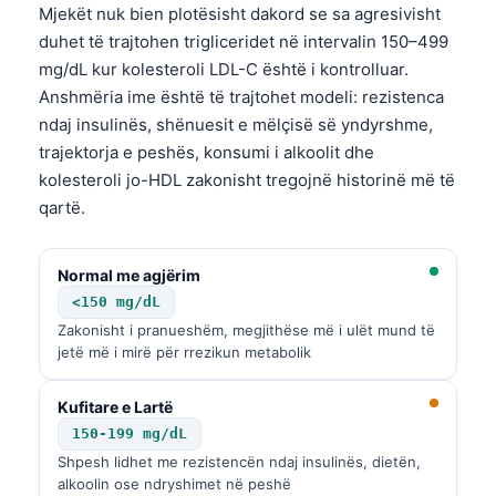
Mjekët nuk bien plotësisht dakord se sa agresivisht
Català
duhet të trajtohen trigliceridet në intervalin 150–499
O‘zbekcha
mg/dL kur kolesteroli LDL-C është i kontrolluar.
Українська
Anshmëria ime është të trajtohet modeli: rezistenca
ndaj insulinës, shënuesit e mëlçisë së yndyrshme,
አማርኛ
trajektorja e peshës, konsumi i alkoolit dhe
Kiswahili
kolesteroli jo-HDL zakonisht tregojnë historinë më të
ភាសាខ្មែរ
qartë.
ဗမာစာ
ไทย
Normal me agjërim
<150 mg/dL
Tagalog
Zakonisht i pranueshëm, megjithëse më i ulët mund të
Tiếng Việt
jetë më i mirë për rrezikun metabolik
Bahasa Melayu
Kufitare e Lartë
മലയാളം
150-199 mg/dL
ಕನ್ನಡ
Shpesh lidhet me rezistencën ndaj insulinës, dietën,
alkoolin ose ndryshimet në peshë
ગુજરાતી