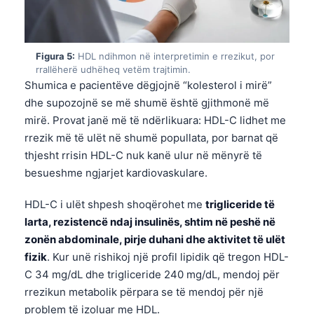
Figura 5:
HDL ndihmon në interpretimin e rrezikut, por
rrallëherë udhëheq vetëm trajtimin.
Shumica e pacientëve dëgjojnë “kolesterol i mirë”
dhe supozojnë se më shumë është gjithmonë më
mirë. Provat janë më të ndërlikuara: HDL-C lidhet me
rrezik më të ulët në shumë popullata, por barnat që
thjesht rrisin HDL-C nuk kanë ulur në mënyrë të
besueshme ngjarjet kardiovaskulare.
HDL-C i ulët shpesh shoqërohet me
trigliceride të
larta, rezistencë ndaj insulinës, shtim në peshë në
zonën abdominale, pirje duhani dhe aktivitet të ulët
fizik
. Kur unë rishikoj një profil lipidik që tregon HDL-
C 34 mg/dL dhe trigliceride 240 mg/dL, mendoj për
rrezikun metabolik përpara se të mendoj për një
problem të izoluar me HDL.