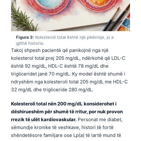
Figura 3:
Kolesteroli total është një pikënisje, jo e
gjithë historia.
Takoj shpesh pacientë që panikojnë nga një
kolesterol total prej 205 mg/dL, ndërkohë që LDL-C
është 92 mg/dL, HDL-C është 78 mg/dL dhe
trigliceridet janë 70 mg/dL. Ky model është shumë i
ndryshëm nga kolesteroli total 205 mg/dL me HDL-C
32 mg/dL dhe trigliceride 280 mg/dL.
Kolesteroli total nën 200 mg/dL konsiderohet i
dëshirueshëm për shumë të rritur, por nuk provon
rrezik të ulët kardiovaskular.
Personat me diabet,
sëmundje kronike të veshkave, histori të fortë
shëndetësore familjare ose Lp(a) të lartë mund të