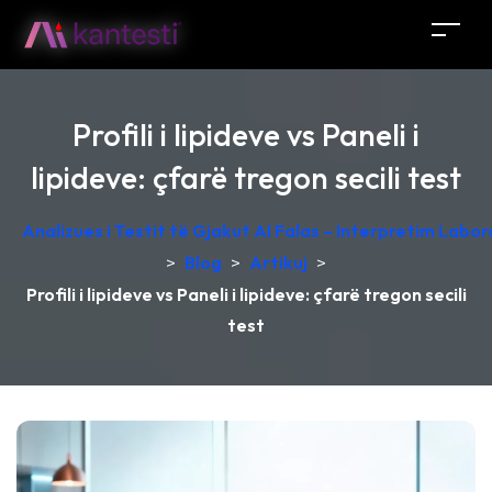
Profili i lipideve vs Paneli i
lipideve: çfarë tregon secili test
Analizues i Testit të Gjakut AI Falas – Interpretim Labo
>
Blog
>
Artikuj
>
Profili i lipideve vs Paneli i lipideve: çfarë tregon secili
test