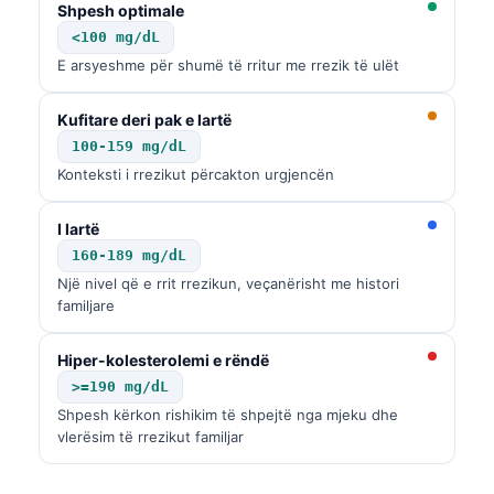
Shpesh optimale
<100 mg/dL
E arsyeshme për shumë të rritur me rrezik të ulët
Kufitare deri pak e lartë
100-159 mg/dL
Konteksti i rrezikut përcakton urgjencën
I lartë
160-189 mg/dL
Një nivel që e rrit rrezikun, veçanërisht me histori
familjare
Hiper-kolesterolemi e rëndë
>=190 mg/dL
Shpesh kërkon rishikim të shpejtë nga mjeku dhe
vlerësim të rrezikut familjar