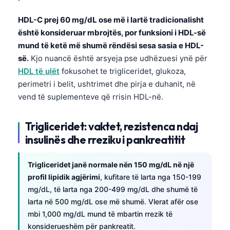
HDL-C prej 60 mg/dL ose më i lartë tradicionalisht
është konsideruar mbrojtës, por funksioni i HDL-së
mund të ketë më shumë rëndësi sesa sasia e HDL-
së.
Kjo nuancë është arsyeja pse udhëzuesi ynë për
HDL të ulët
fokusohet te trigliceridet, glukoza,
perimetri i belit, ushtrimet dhe pirja e duhanit, në
vend të suplementeve që rrisin HDL-në.
Trigliceridet: vaktet, rezistenca ndaj
insulinës dhe rreziku i pankreatitit
Trigliceridet janë normale nën 150 mg/dL në një
profil lipidik agjërimi
, kufitare të larta nga 150-199
mg/dL, të larta nga 200-499 mg/dL dhe shumë të
larta në 500 mg/dL ose më shumë. Vlerat afër ose
Norsk bokmål
mbi 1,000 mg/dL mund të mbartin rrezik të
Ślōnskŏ gŏdka
konsiderueshëm për pankreatit.