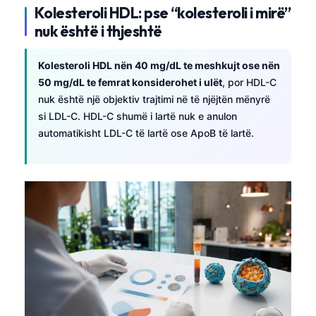
Kolesteroli HDL: pse “kolesteroli i mirë”
nuk është i thjeshtë
Kolesteroli HDL nën 40 mg/dL te meshkujt ose nën
50 mg/dL te femrat konsiderohet i ulët
, por HDL-C
nuk është një objektiv trajtimi në të njëjtën mënyrë
si LDL-C. HDL-C shumë i lartë nuk e anulon
automatikisht LDL-C të lartë ose ApoB të lartë.