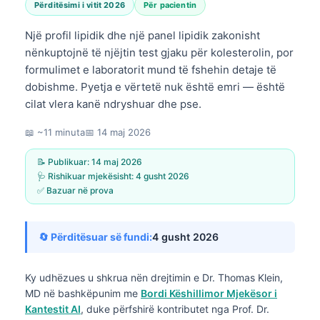
Përditësimi i vitit 2026
Për pacientin
Një profil lipidik dhe një panel lipidik zakonisht
nënkuptojnë të njëjtin test gjaku për kolesterolin, por
formulimet e laboratorit mund të fshehin detaje të
dobishme. Pyetja e vërtetë nuk është emri — është
cilat vlera kanë ndryshuar dhe pse.
📖 ~11 minuta
📅
14 maj 2026
📝 Publikuar:
14 maj 2026
🩺 Rishikuar mjekësisht:
4 gusht 2026
✅ Bazuar në prova
🔄 Përditësuar së fundi:
4 gusht 2026
Ky udhëzues u shkrua nën drejtimin e
Dr. Thomas Klein,
MD
në bashkëpunim me
Bordi Këshillimor Mjekësor i
Kantestit AI
, duke përfshirë kontributet nga Prof. Dr.