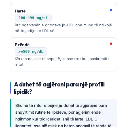
தமிழ்
I lartë
తెలుగు
200-499 mg/dL
Rrit ngarkesën e grimcave jo-HDL dhe mund të ndikojë
मराठी
në llogaritjen e LDL-së
اردو
E rëndë
বাংলা
>=500 mg/dL
Magyar
Kërkon ndjekje të shpejtë, sepse rreziku i pankreatitit
Slovenščina
rritet
한국어
A duhet të agjëroni para një profili
Polski
lipidik?
Lietuvių kalba
Русский
Shumë të rritur e bëjnë
jo
duhet të agjërojnë para
ქართული
shqyrtimit rutinë të lipideve, por agjërimi ende
ndihmon kur trigliceridet janë të larta, LDL-C
Čeština
llogaritet, ose një mjek po heton anomali të rënda të