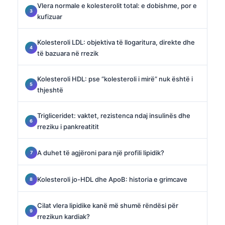
Vlera normale e kolesterolit total: e dobishme, por e
kufizuar
Kolesteroli LDL: objektiva të llogaritura, direkte dhe
të bazuara në rrezik
Kolesteroli HDL: pse “kolesteroli i mirë” nuk është i
thjeshtë
Trigliceridet: vaktet, rezistenca ndaj insulinës dhe
rreziku i pankreatitit
A duhet të agjëroni para një profili lipidik?
Kolesteroli jo-HDL dhe ApoB: historia e grimcave
Cilat vlera lipidike kanë më shumë rëndësi për
rrezikun kardiak?