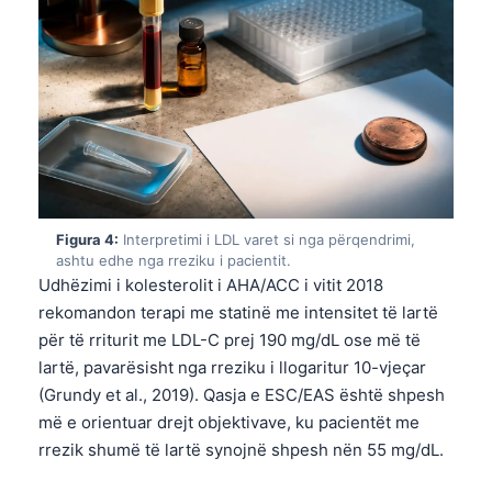
Figura 4:
Interpretimi i LDL varet si nga përqendrimi,
ashtu edhe nga rreziku i pacientit.
Udhëzimi i kolesterolit i AHA/ACC i vitit 2018
rekomandon terapi me statinë me intensitet të lartë
për të rriturit me LDL-C prej 190 mg/dL ose më të
lartë, pavarësisht nga rreziku i llogaritur 10-vjeçar
(Grundy et al., 2019). Qasja e ESC/EAS është shpesh
më e orientuar drejt objektivave, ku pacientët me
rrezik shumë të lartë synojnë shpesh nën 55 mg/dL.