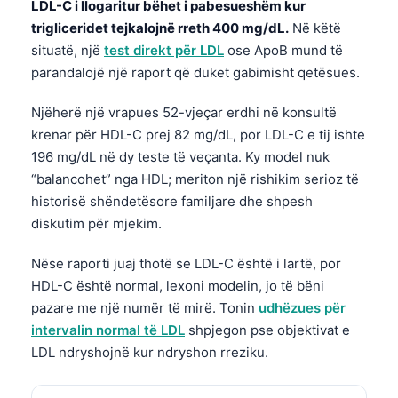
LDL-C i llogaritur bëhet i pabesueshëm kur
trigliceridet tejkalojnë rreth 400 mg/dL.
Në këtë
situatë, një
test direkt për LDL
ose ApoB mund të
parandalojë një raport që duket gabimisht qetësues.
Njëherë një vrapues 52-vjeçar erdhi në konsultë
krenar për HDL-C prej 82 mg/dL, por LDL-C e tij ishte
196 mg/dL në dy teste të veçanta. Ky model nuk
“balancohet” nga HDL; meriton një rishikim serioz të
historisë shëndetësore familjare dhe shpesh
diskutim për mjekim.
Nëse raporti juaj thotë se LDL-C është i lartë, por
HDL-C është normal, lexoni modelin, jo të bëni
pazare me një numër të mirë. Tonin
udhëzues për
intervalin normal të LDL
shpjegon pse objektivat e
LDL ndryshojnë kur ndryshon rreziku.