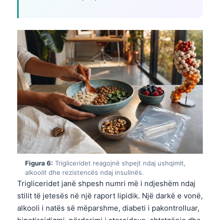
Frysk
Esperanto
Беларуская мова
Татар теле
Кыргызча
ئۇيغۇرچە
Cebuano
Basa Jawa
ພາສາລາວ
Монгол
Figura 6:
Trigliceridet reagojnë shpejt ndaj ushqimit,
Afrikaans
alkoolit dhe rezistencës ndaj insulinës.
Trigliceridet janë shpesh numri më i ndjeshëm ndaj
العربية المغربية
stilit të jetesës në një raport lipidik. Një darkë e vonë,
Occitan
alkooli i natës së mëparshme, diabeti i pakontrolluar,