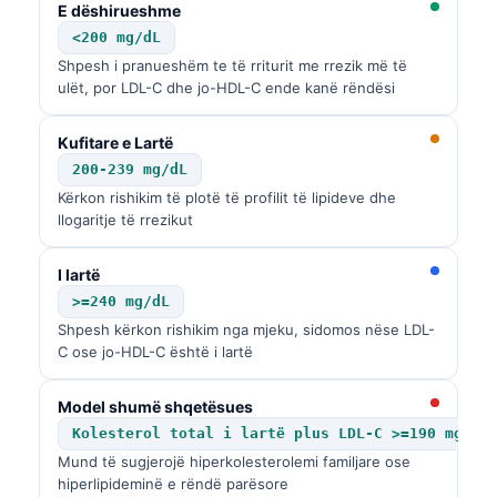
E dëshirueshme
<200 mg/dL
Shpesh i pranueshëm te të rriturit me rrezik më të
ulët, por LDL-C dhe jo-HDL-C ende kanë rëndësi
Kufitare e Lartë
200-239 mg/dL
Kërkon rishikim të plotë të profilit të lipideve dhe
llogaritje të rrezikut
I lartë
>=240 mg/dL
Shpesh kërkon rishikim nga mjeku, sidomos nëse LDL-
C ose jo-HDL-C është i lartë
Model shumë shqetësues
Kolesterol total i lartë plus LDL-C >=190 mg/dL
Mund të sugjerojë hiperkolesterolemi familjare ose
hiperlipideminë e rëndë parësore