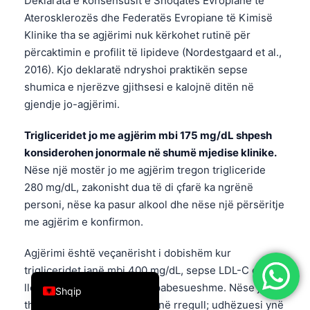
Deklarata e konsensusit e Shoqatës Evropiane të
简体中文
Aterosklerozës dhe Federatës Evropiane të Kimisë
Klinike tha se agjërimi nuk kërkohet rutinë për
Română
përcaktimin e profilit të lipideve (Nordestgaard et al.,
Türkçe
2016). Kjo deklaratë ndryshoi praktikën sepse
Ελληνικά
shumica e njerëzve gjithsesi e kalojnë ditën në
gjendje jo-agjërimi.
Português
Español
Trigliceridet jo me agjërim mbi 175 mg/dL shpesh
konsiderohen jonormale në shumë mjedise klinike.
Italiano
Nëse një mostër jo me agjërim tregon trigliceride
עִבְרִית
280 mg/dL, zakonisht dua të di çfarë ka ngrënë
Français
personi, nëse ka pasur alkool dhe nëse një përsëritje
me agjërim e konfirmon.
العربية
Deutsch
Agjërimi është veçanërisht i dobishëm kur
English
trigliceridet janë mbi 400 mg/dL, sepse LDL-C e
llogaritur mund të bëhet e pabesueshme. Nëse ju
Shqip
thonë të agjëroni, uji është në rregull; udhëzuesi ynë