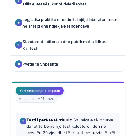
stilin e jetesës: kur të rivlerësohet
Logjistika praktike e testimit: i njëjti laborator, teste
në shtëpi dhe ndjekja e tendencave
Standardet editoriale dhe publikimet e lidhura
Kantesti
Pyetje të Shpeshta
⚡ Përmbledhje e shpejtë
v1.0 —
8 Prill 2026
Testi i parë te të rriturit
: Shumica e të rriturve
duhet të bëjnë një test kolesteroli deri në
moshën 20 vjeç dhe të rriturit me rrezik të ulët