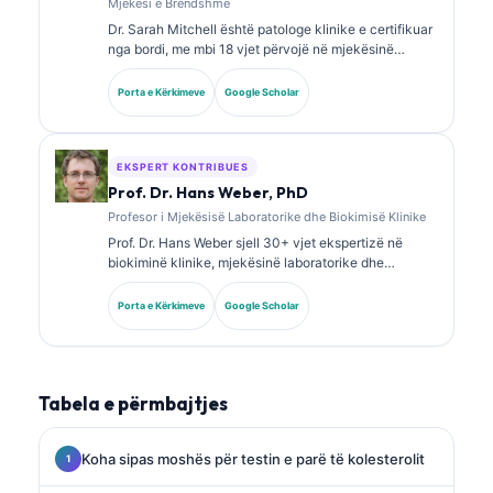
Mjekësi e Brendshme
Dr. Sarah Mitchell është patologe klinike e certifikuar
nga bordi, me mbi 18 vjet përvojë në mjekësinë
laboratorike dhe analizën diagnostike. Ajo mban
certifikime të specializuara në kimi klinike dhe ka
Porta e Kërkimeve
Google Scholar
publikuar gjerësisht mbi panelet e biomarkerëve dhe
analizën laboratorike në praktikën klinike.
EKSPERT KONTRIBUES
Prof. Dr. Hans Weber, PhD
Profesor i Mjekësisë Laboratorike dhe Biokimisë Klinike
Prof. Dr. Hans Weber sjell 30+ vjet ekspertizë në
biokiminë klinike, mjekësinë laboratorike dhe
kërkimin mbi biomarkerët. Ish President i Shoqatës
Gjermane për Kimi Klinike, ai është i specializuar në
Porta e Kërkimeve
Google Scholar
analizën e paneleve diagnostike, standardizimin e
biomarkerëve dhe mjekësinë laboratorike të asistuar
nga AI.
Tabela e përmbajtjes
Koha sipas moshës për testin e parë të kolesterolit