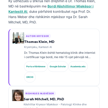
Ky udhëzues u shkrua nën drejtimin e
Dr. Thomas Klein,
MD
në bashkëpunim me
Bordi Këshillimor Mjekësor i
Kantestit AI
, duke përfshirë kontributet nga Prof. Dr.
Hans Weber dhe rishikimin mjekësor nga Dr. Sarah
Mitchell, MD, PhD.
AUTORI KRYESOR
Thomas Klein, MD
Kryemjeku, Kantesti AI
Dr. Thomas Klein është hematolog klinik dhe internist
i certifikuar nga bordi, me mbi 15 vjet përvojë në
mjekësinë laboratorike dhe analizë klinike të asistuar
nga AI. Si Shef Mjekësor në Kantesti AI, ai ofron
Porta e Kërkimeve
Google Scholar
Academia.edu
mbikëqyrje klinike për saktësinë mjekësore të rrjetit
nervor pronësor. Dr. Klein ka publikuar gjerësisht mbi
ORCID
interpretimin e biomarkerëve dhe diagnostikimin
laboratorik në fusha të mjekësisë laboratorike.
RISHIKUES MJEKËSOR
Sarah Mitchell, MD, PhD
Këshilltar Kryesor Mjekësor - Patologji Klinike dhe