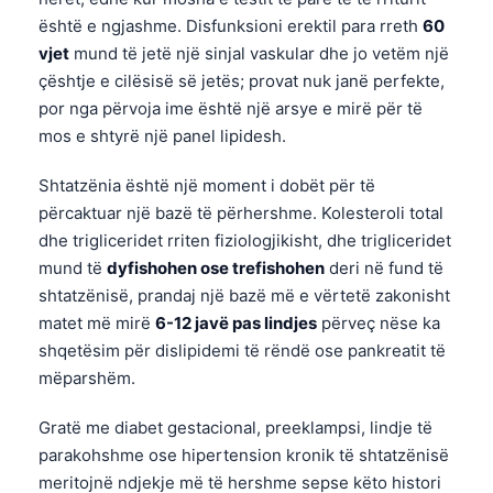
Català
është e ngjashme. Disfunksioni erektil para rreth
60
vjet
mund të jetë një sinjal vaskular dhe jo vetëm një
O‘zbekcha
çështje e cilësisë së jetës; provat nuk janë perfekte,
Українська
por nga përvoja ime është një arsye e mirë për të
አማርኛ
mos e shtyrë një panel lipidesh.
Kiswahili
Shtatzënia është një moment i dobët për të
ភាសាខ្មែរ
përcaktuar një bazë të përhershme. Kolesteroli total
ဗမာစာ
dhe trigliceridet rriten fiziologjikisht, dhe trigliceridet
mund të
dyfishohen ose trefishohen
deri në fund të
ไทย
shtatzënisë, prandaj një bazë më e vërtetë zakonisht
Tagalog
matet më mirë
6-12 javë pas lindjes
përveç nëse ka
Tiếng Việt
shqetësim për dislipidemi të rëndë ose pankreatit të
mëparshëm.
Bahasa Melayu
മലയാളം
Gratë me diabet gestacional, preeklampsi, lindje të
ಕನ್ನಡ
parakohshme ose hipertension kronik të shtatzënisë
meritojnë ndjekje më të hershme sepse këto histori
ગુજરાતી