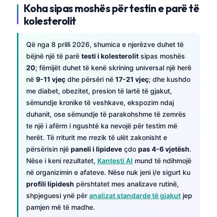
Koha sipas moshës për testin e parë të
kolesterolit
Që nga 8 prilli 2026, shumica e njerëzve duhet të
bëjnë një të parë
testi i kolesterolit
sipas moshës
20
; fëmijët duhet të kenë skrining universal një herë
në
9-11 vjeç
dhe përsëri në
17-21 vjeç
; dhe kushdo
me diabet, obezitet, presion të lartë të gjakut,
sëmundje kronike të veshkave, ekspozim ndaj
duhanit, ose sëmundje të parakohshme të zemrës
te një i afërm i ngushtë ka nevojë për testim më
herët. Të rriturit me rrezik të ulët zakonisht e
përsërisin një
paneli i lipideve
çdo
pas 4-6 vjetësh
.
Nëse i keni rezultatet,
Kantesti AI
mund të ndihmojë
në organizimin e afateve. Nëse nuk jeni i/e sigurt ku
profili lipidesh
përshtatet mes analizave rutinë,
shpjeguesi ynë për
analizat standarde të gjakut
jep
pamjen më të madhe.