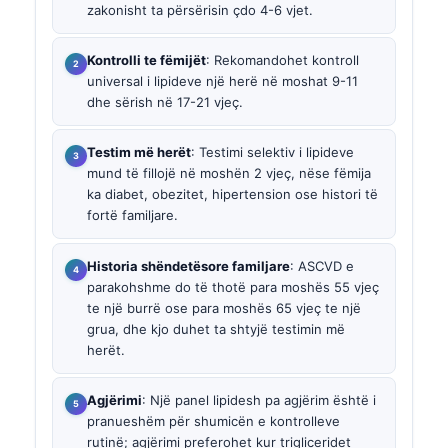
zakonisht ta përsërisin çdo 4-6 vjet.
Kontrolli te fëmijët
: Rekomandohet kontroll
universal i lipideve një herë në moshat 9-11
dhe sërish në 17-21 vjeç.
Testim më herët
: Testimi selektiv i lipideve
mund të fillojë në moshën 2 vjeç, nëse fëmija
ka diabet, obezitet, hipertension ose histori të
fortë familjare.
Historia shëndetësore familjare
: ASCVD e
parakohshme do të thotë para moshës 55 vjeç
te një burrë ose para moshës 65 vjeç te një
grua, dhe kjo duhet ta shtyjë testimin më
herët.
Agjërimi
: Një panel lipidesh pa agjërim është i
pranueshëm për shumicën e kontrolleve
rutinë; agjërimi preferohet kur trigliceridet