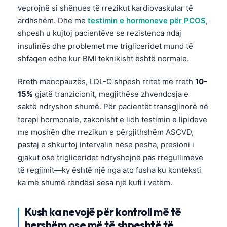
veprojnë si shënues të rrezikut kardiovaskular të
தமிழ்
ardhshëm. Dhe me
testimin e hormoneve për PCOS
,
తెలుగు
shpesh u kujtoj pacientëve se rezistenca ndaj
insulinës dhe problemet me trigliceridet mund të
मराठी
shfaqen edhe kur BMI teknikisht është normale.
اردو
Rreth menopauzës, LDL-C shpesh rritet me rreth
10-
বাংলা
15%
gjatë tranzicionit, megjithëse zhvendosja e
Magyar
saktë ndryshon shumë. Për pacientët transgjinorë në
Slovenščina
terapi hormonale, zakonisht e lidh testimin e lipideve
me moshën dhe rrezikun e përgjithshëm ASCVD,
한국어
pastaj e shkurtoj intervalin nëse pesha, presioni i
Polski
gjakut ose trigliceridet ndryshojnë pas rregullimeve
Lietuvių kalba
të regjimit—ky është një nga ato fusha ku konteksti
Русский
ka më shumë rëndësi sesa një kufi i vetëm.
ქართული
Kush ka nevojë për kontroll më të
Čeština
hershëm ose më të shpeshtë të