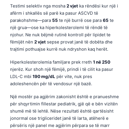
Testimi selektiv nga mosha
2 vjet
ka rëndësi kur një i
afërm i shkallës së parë ka pasur ASCVD të
parakohshme—para
55
te një burrë ose para
65
te
një grua—ose ka hiperkolesterolemi të rëndë të
njohur. Ne nuk bëjmë rutinë kontroll për lipidet te
fëmijët nën
2 vjet
sepse provat janë të dobëta dhe
trajtimi pothuajse kurrë nuk ndryshon kaq herët.
Hiperkolesterolemia familjare prek rreth
1 në 250
njerëz. Kur shoh një fëmijë, prindi i të cilit ka pasur
LDL-C mbi
190 mg/dL
për vite, nuk pres
adoleshencën për të vendosur një bazë.
Një mostër pa agjërim zakonisht është e pranueshme
për shqyrtimin fillestar pediatrik, gjë që e bën vizitën
shumë më të lehtë. Nëse rezultati është qartësisht
jonormal ose trigliceridet janë të larta, atëherë e
përsëris një panel me agjërim përpara se të marr