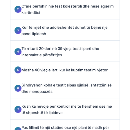
Çfarë përfshin një test kolesteroli dhe nëse agjërimi
ka rëndësi
Kur fëmijët dhe adoleshentët duhet të bëjnë një
panel lipidesh
Të rriturit 20 deri në 39 vjeç: testi i parë dhe
intervalet e përsëritjes
Mosha 40 vjeç e lart: kur ka kuptim testimi vjetor
Si ndryshon koha e testit sipas gjinisë, shtatzënisë
dhe menopauzës
Kush ka nevojë për kontroll më të hershëm ose më
të shpeshtë të lipideve
Pas fillimit të një statine ose një plani të madh për