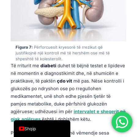
简体中文
Română
Türkçe
Ελληνικά
Figura 7:
Përforcuesit kryesorë të rrezikut që
Português
justifikojnë një kontroll më të hershëm ose më të
Español
shpeshtë të kolesterolit.
Të rriturit me
diabeti
duhet të bëjnë testet e lipideve
Italiano
në momentin e diagnostikimit dhe, në shumicën e
עִבְרִית
praktikave, të paktën
çdo vit
më pas. Nëse kontrolli i
Français
glukozës po ndryshon ose po rregullohen
medikamentet, unë shoh edhe pjesën tjetër të
العربية
pamjes metabolike, duke përfshirë glukozën
Deutsch
agjëruese; udhëzuesi im për
intervalet e sheqerit në
English
gjak agjërues
është i dobishëm këtu.
Shqip
Prediabeti meriton më shumë vëmendje sesa