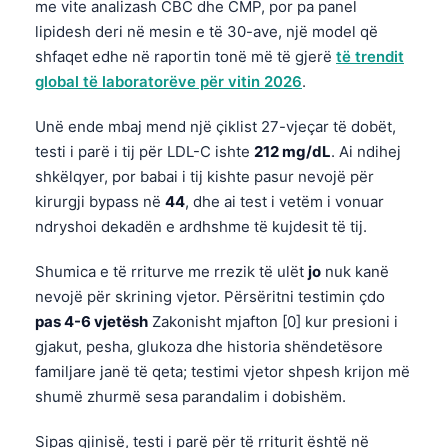
me vite analizash CBC dhe CMP, por pa panel
lipidesh deri në mesin e të 30-ave, një model që
shfaqet edhe në raportin tonë më të gjerë
të trendit
global të laboratorëve për vitin 2026
.
Unë ende mbaj mend një çiklist 27-vjeçar të dobët,
testi i parë i tij për LDL-C ishte
212 mg/dL
. Ai ndihej
shkëlqyer, por babai i tij kishte pasur nevojë për
kirurgji bypass në
44
, dhe ai test i vetëm i vonuar
ndryshoi dekadën e ardhshme të kujdesit të tij.
Shumica e të rriturve me rrezik të ulët
jo
nuk kanë
nevojë për skrining vjetor. Përsëritni testimin çdo
pas 4-6 vjetësh
Zakonisht mjafton [0] kur presioni i
gjakut, pesha, glukoza dhe historia shëndetësore
familjare janë të qeta; testimi vjetor shpesh krijon më
shumë zhurmë sesa parandalim i dobishëm.
Sipas gjinisë, testi i parë për të rriturit është në