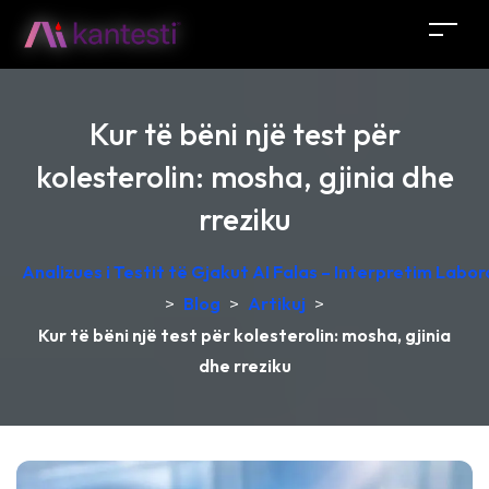
Kur të bëni një test për
kolesterolin: mosha, gjinia dhe
rreziku
Analizues i Testit të Gjakut AI Falas – Interpretim Labo
>
Blog
>
Artikuj
>
Kur të bëni një test për kolesterolin: mosha, gjinia
dhe rreziku