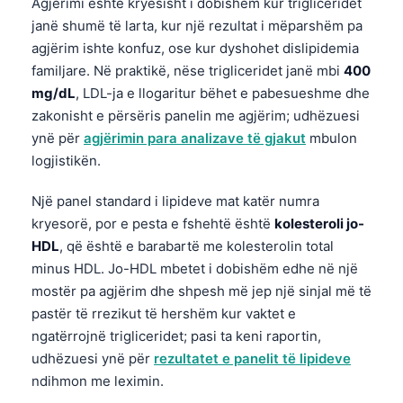
Agjërimi është kryesisht i dobishëm kur trigliceridet
janë shumë të larta, kur një rezultat i mëparshëm pa
agjërim ishte konfuz, ose kur dyshohet dislipidemia
familjare. Në praktikë, nëse trigliceridet janë mbi
400
mg/dL
, LDL-ja e llogaritur bëhet e pabesueshme dhe
zakonisht e përsëris panelin me agjërim; udhëzuesi
ynë për
agjërimin para analizave të gjakut
mbulon
logjistikën.
Një panel standard i lipideve mat katër numra
kryesorë, por e pesta e fshehtë është
kolesteroli jo-
HDL
, që është e barabartë me kolesterolin total
minus HDL. Jo-HDL mbetet i dobishëm edhe në një
mostër pa agjërim dhe shpesh më jep një sinjal më të
pastër të rrezikut të hershëm kur vaktet e
ngatërrojnë trigliceridet; pasi ta keni raportin,
udhëzuesi ynë për
rezultatet e panelit të lipideve
ndihmon me leximin.