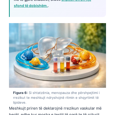
Gàidhlig
sfond të dobishëm.
.
Euskara
Македонски јазик
Latviešu valoda
Galego
অসমীয়া
සිංහල
سنڌي
پښتو
Slovenčina
Figura 6:
Si shtatzënia, menopauza dhe përshpejtimi i
Hrvatski
rrezikut te meshkujt ndryshojnë ritmin e shqyrtimit të
Suomi
lipideve.
Meshkujt priren të deklarojnë rrezikun vaskular më
Қазақ тілі
herët, edhe kur mosha e testit të parë te të rriturit