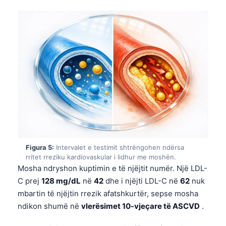
Figura 5:
Intervalet e testimit shtrëngohen ndërsa
rritet rreziku kardiovaskular i lidhur me moshën.
Mosha ndryshon kuptimin e të njëjtit numër. Një LDL-
C prej
128 mg/dL
në
42
dhe i njëjti LDL-C në
62
nuk
mbartin të njëjtin rrezik afatshkurtër, sepse mosha
ndikon shumë në
vlerësimet 10-vjeçare të ASCVD
.