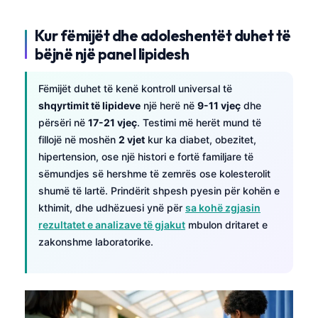
Kur fëmijët dhe adoleshentët duhet të
bëjnë një panel lipidesh
Fëmijët duhet të kenë kontroll universal të
shqyrtimit të lipideve
një herë në
9-11 vjeç
dhe
përsëri në
17-21 vjeç
. Testimi më herët mund të
fillojë në moshën
2 vjet
kur ka diabet, obezitet,
hipertension, ose një histori e fortë familjare të
sëmundjes së hershme të zemrës ose kolesterolit
shumë të lartë. Prindërit shpesh pyesin për kohën e
kthimit, dhe udhëzuesi ynë për
sa kohë zgjasin
rezultatet e analizave të gjakut
mbulon dritaret e
zakonshme laboratorike.