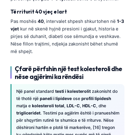
Të rriturit 40 vjeç e lart
Pas moshës
40
, intervalet shpesh shkurtohen në
1-3
vjet
kur në skenë hyjnë presioni i gjakut, historia e
pirjes së duhanit, diabeti ose sëmundja e veshkave.
Nëse fillon trajtimi, ndjekja zakonisht bëhet shumë
më shpejt.
Çfarë përfshin një test kolesteroli dhe
nëse agjërimi ka rëndësi
Një panel standard
testi i kolesterolit
zakonisht do
të thotë një
paneli i lipideve
ose
profili lipidesh
matja e
kolesteroli total
,
LDL-C
,
HDL-C
, dhe
trigliceridet
. Testimi pa agjërim është i pranueshëm
për shqyrtim rutinë te shumica e të rriturve. Nëse
dëshironi hartën e plotë të markerëve, [16] tregon
ku qëndrojnë këto matje mes punës më të gjerë