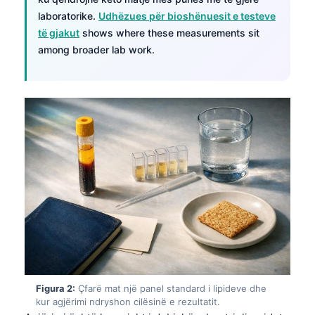
laboratorike.
Udhëzues për bioshënuesit e testeve
të gjakut
shows where these measurements sit
among broader lab work.
Figura 2:
Çfarë mat një panel standard i lipideve dhe
kur agjërimi ndryshon cilësinë e rezultatit.