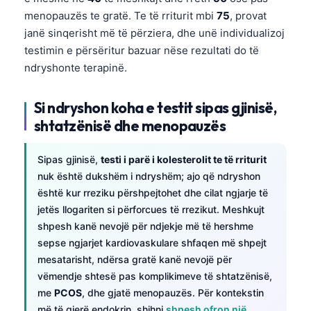
Frysk
menopauzës te gratë. Te të rriturit mbi
75
, provat
janë sinqerisht më të përziera, dhe unë individualizoj
Esperanto
testimin e përsëritur bazuar nëse rezultati do të
Беларуская мова
ndryshonte terapinë.
Татар теле
Si ndryshon koha e testit sipas gjinisë,
Кыргызча
shtatzënisë dhe menopauzës
ئۇيغۇرچە
Cebuano
Sipas gjinisë,
testi i parë i kolesterolit te të rriturit
Basa Jawa
nuk është dukshëm i ndryshëm; ajo që ndryshon
është kur rreziku përshpejtohet dhe cilat ngjarje të
ພາສາລາວ
jetës llogariten si përforcues të rrezikut. Meshkujt
Монгол
shpesh kanë nevojë për ndjekje më të hershme
sepse ngjarjet kardiovaskulare shfaqen më shpejt
Afrikaans
mesatarisht, ndërsa gratë kanë nevojë për
العربية المغربية
vëmendje shtesë pas komplikimeve të shtatzënisë,
Occitan
me
PCOS
, dhe gjatë menopauzës. Për kontekstin
më të gjerë endokrin, shihni
shpesh ofron një