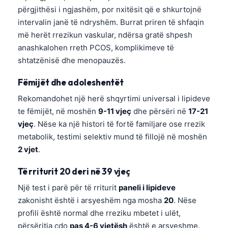
përgjithësi i ngjashëm, por nxitësit që e shkurtojnë
intervalin janë të ndryshëm. Burrat priren të shfaqin
më herët rrezikun vaskular, ndërsa gratë shpesh
anashkalohen rreth PCOS, komplikimeve të
shtatzënisë dhe menopauzës.
Fëmijët dhe adoleshentët
Rekomandohet një herë shqyrtimi universal i lipideve
te fëmijët, në moshën
9-11 vjeç
dhe përsëri në
17-21
vjeç
. Nëse ka një histori të fortë familjare ose rrezik
metabolik, testimi selektiv mund të fillojë në moshën
2 vjet
.
Të rriturit 20 deri në 39 vjeç
Një test i parë për të rriturit
paneli i lipideve
zakonisht është i arsyeshëm nga mosha
20
. Nëse
profili është normal dhe rreziku mbetet i ulët,
përsëritja çdo
pas 4-6 vjetësh
është e arsyeshme.