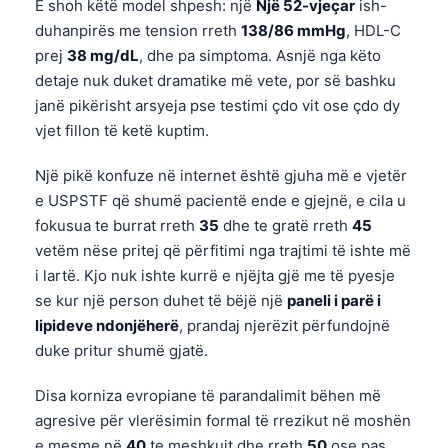
E shoh këtë model shpesh: një
Një 52-vjeçar
ish-
duhanpirës me tension rreth
138/86 mmHg
, HDL-C
prej
38 mg/dL
, dhe pa simptoma. Asnjë nga këto
detaje nuk duket dramatike më vete, por së bashku
janë pikërisht arsyeja pse testimi çdo vit ose çdo dy
vjet fillon të ketë kuptim.
Një pikë konfuze në internet është gjuha më e vjetër
e USPSTF që shumë pacientë ende e gjejnë, e cila u
fokusua te burrat rreth
35
dhe te gratë rreth
45
vetëm nëse pritej që përfitimi nga trajtimi të ishte më
i lartë. Kjo nuk ishte kurrë e njëjta gjë me të pyesje
se kur një person duhet të bëjë një
paneli i parë i
lipideve ndonjëherë
, prandaj njerëzit përfundojnë
duke pritur shumë gjatë.
Disa korniza evropiane të parandalimit bëhen më
Norsk bokmål
agresive për vlerësimin formal të rrezikut në moshën
Ślōnskŏ gŏdka
e mesme në
40
te meshkujt dhe rreth
50
ose pas