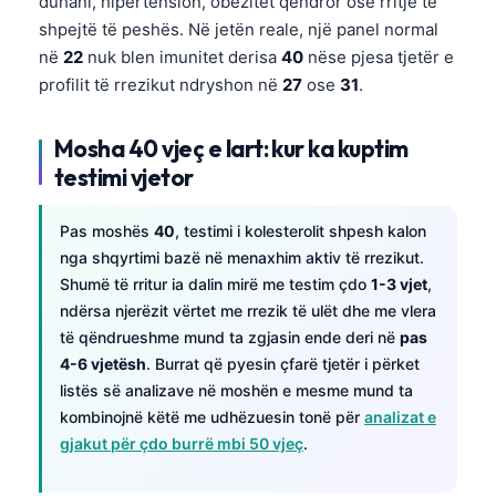
duhani, hipertension, obezitet qendror ose rritje të
shpejtë të peshës. Në jetën reale, një panel normal
në
22
nuk blen imunitet derisa
40
nëse pjesa tjetër e
profilit të rrezikut ndryshon në
27
ose
31
.
Mosha 40 vjeç e lart: kur ka kuptim
testimi vjetor
Pas moshës
40
, testimi i kolesterolit shpesh kalon
nga shqyrtimi bazë në menaxhim aktiv të rrezikut.
Shumë të rritur ia dalin mirë me testim çdo
1-3 vjet
,
ndërsa njerëzit vërtet me rrezik të ulët dhe me vlera
të qëndrueshme mund ta zgjasin ende deri në
pas
4-6 vjetësh
. Burrat që pyesin çfarë tjetër i përket
listës së analizave në moshën e mesme mund ta
kombinojnë këtë me udhëzuesin tonë për
analizat e
gjakut për çdo burrë mbi 50 vjeç
.