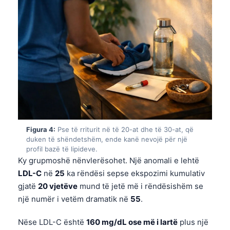
Figura 4:
Pse të rriturit në të 20-at dhe të 30-at, që
duken të shëndetshëm, ende kanë nevojë për një
profil bazë të lipideve.
Ky grupmoshë nënvlerësohet. Një anomali e lehtë
LDL-C
në
25
ka rëndësi sepse ekspozimi kumulativ
gjatë
20 vjetëve
mund të jetë më i rëndësishëm se
një numër i vetëm dramatik në
55
.
Nëse LDL-C është
160 mg/dL ose më i lartë
plus një