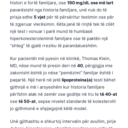
histori e fortë familjare, ose
190 mg/dL ose më lart
pavarësisht nga historia familjare, unë nuk do të
prisja edhe
5 vjet
për të përsëritur testimin ose për
të zgjeruar vlerësimin. Këta janë të rinjtë tek të cilët
një test i vonuar i parë mund të humbasë
hiperkolesteroleminë familjare ose të paktën një
“shteg” të gjatë rreziku të parandalueshëm.
Kur pacientët më pyesin në klinikë, Thomas Klein,
MD, nëse mund të presin deri në
40
, përgjigjja ime
zakonisht është jo nëse “pemëzimi” familjar është i
paqartë. Një herë në jetë
lipoproteina(a)
testi bëhet
gjithnjë e më i arsyeshëm kur historia familjare
përfshin atak në zemër ose goditje në tru te
të 40-at
ose
të 50-at
, sepse nivelet standarde të kolesterolit
jo gjithmonë e shpjegojnë këtë model.
Unë gjithashtu e shkurtoj intervalin për avullim, pirje