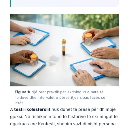
Figura 1:
Një orar praktik për skriningun e parë të
lipideve dhe intervalet e përsëritjes sipas fazës së
jetës.
A
testi i kolesterolit
nuk duhet të presë për dhimbje
gjoksi. Në rishikimin tonë të historive të skriningut të
ngarkuara në Kantesti, shohim vazhdimisht persona