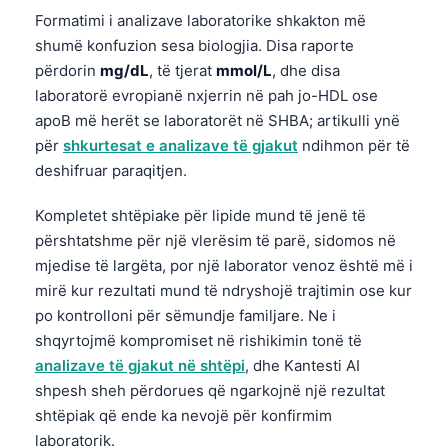
Formatimi i analizave laboratorike shkakton më
shumë konfuzion sesa biologjia. Disa raporte
përdorin
mg/dL
, të tjerat
mmol/L
, dhe disa
laboratorë evropianë nxjerrin në pah jo-HDL ose
apoB më herët se laboratorët në SHBA; artikulli ynë
për
shkurtesat e analizave të gjakut
ndihmon për të
deshifruar paraqitjen.
Kompletet shtëpiake për lipide mund të jenë të
përshtatshme për një vlerësim të parë, sidomos në
mjedise të largëta, por një laborator venoz është më i
mirë kur rezultati mund të ndryshojë trajtimin ose kur
po kontrolloni për sëmundje familjare. Ne i
shqyrtojmë kompromiset në rishikimin tonë të
analizave të gjakut në shtëpi
, dhe Kantesti AI
shpesh sheh përdorues që ngarkojnë një rezultat
shtëpiak që ende ka nevojë për konfirmim
laboratorik.