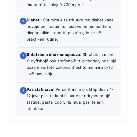
mund të tejkalojnë 400 mg/dL.
Diabeti
: Shumica e të rriturve me diabet kanë
nevojë për testim të lipideve në momentin e
diagnostikimit dhe të paktën çdo vit në
praktikën rutinë.
Shtatzënia dhe menopauza
: Shtatzënia mund
t’i dyfishojë ose trefishojë trigliceridet, ndaj një
bazë e vërtetë zakonisht është më mirë 6-12
javë pas lindjes.
Pas statinave
: Përsëritni një profil lipidesh 4-
12 javë pasi të keni filluar ose ndryshuar një
statinë, pastaj çdo 3-12 muaj pasi të jeni
stabilizuar.