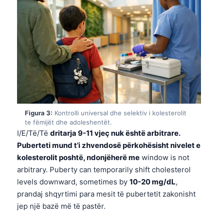
Figura 3:
Kontrolli universal dhe selektiv i kolesterolit
te fëmijët dhe adoleshentët.
I/E/Të/Të
dritarja 9-11 vjeç nuk është arbitrare.
Puberteti mund t’i zhvendosë përkohësisht nivelet e
kolesterolit poshtë, ndonjëherë me
window is not
arbitrary. Puberty can temporarily shift cholesterol
levels downward, sometimes by
10-20 mg/dL
,
prandaj shqyrtimi para mesit të pubertetit zakonisht
jep një bazë më të pastër.