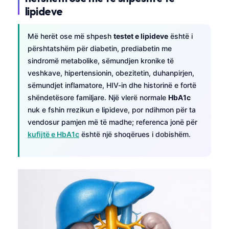
日本語
lipideve
Eesti
Më herët ose më shpesh
testet e lipideve
është i
Azərbaycan dili
përshtatshëm për diabetin, prediabetin me
Bosanski
sindromë metabolike, sëmundjen kronike të
Svenska
veshkave, hipertensionin, obezitetin, duhanpirjen,
sëmundjet inflamatore, HIV-in dhe historinë e fortë
Српски језик
shëndetësore familjare. Një vlerë normale
HbA1c
Íslenska
nuk e fshin rrezikun e lipideve, por ndihmon për ta
vendosur pamjen më të madhe; referenca jonë për
Հայերեն
kufijtë e HbA1c
është një shoqërues i dobishëm.
Bahasa Indonesia
हिन्दी
Nederlands
Dansk
Български
فارسی