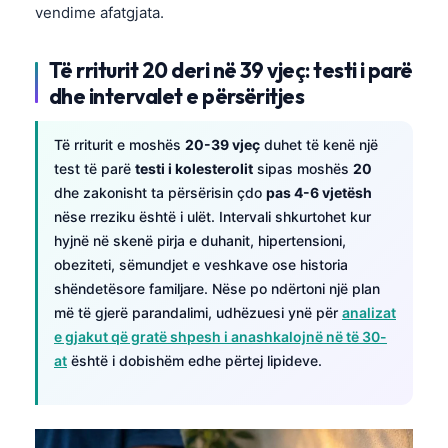
vendime afatgjata.
Të rriturit 20 deri në 39 vjeç: testi i parë
dhe intervalet e përsëritjes
Të rriturit e moshës
20-39 vjeç
duhet të kenë një
test të parë
testi i kolesterolit
sipas moshës
20
dhe zakonisht ta përsërisin çdo
pas 4-6 vjetësh
nëse rreziku është i ulët. Intervali shkurtohet kur
hyjnë në skenë pirja e duhanit, hipertensioni,
obeziteti, sëmundjet e veshkave ose historia
shëndetësore familjare. Nëse po ndërtoni një plan
më të gjerë parandalimi, udhëzuesi ynë për
analizat
e gjakut që gratë shpesh i anashkalojnë në të 30-
at
është i dobishëm edhe përtej lipideve.