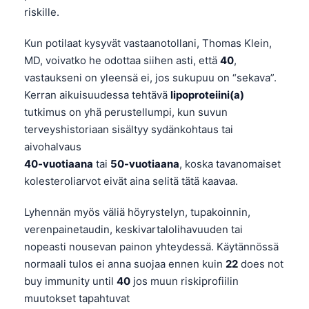
riskille.
Kun potilaat kysyvät vastaanotollani, Thomas Klein,
MD, voivatko he odottaa siihen asti, että
40
,
vastaukseni on yleensä ei, jos sukupuu on “sekava”.
Kerran aikuisuudessa tehtävä
lipoproteiini(a)
tutkimus on yhä perustellumpi, kun suvun
terveyshistoriaan sisältyy sydänkohtaus tai
aivohalvaus
40-vuotiaana
tai
50-vuotiaana
, koska tavanomaiset
kolesteroliarvot eivät aina selitä tätä kaavaa.
Lyhennän myös väliä höyrystelyn, tupakoinnin,
verenpainetaudin, keskivartalolihavuuden tai
nopeasti nousevan painon yhteydessä. Käytännössä
normaali tulos ei anna suojaa ennen kuin
22
does not
buy immunity until
40
jos muun riskiprofiilin
muutokset tapahtuvat