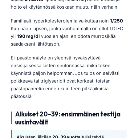
hoito ei käytännössä koskaan muutu näin varhain.
Familiaali hyperkolesterolemia vaikuttaa noin
1/250
Kun näen lapsen, jonka vanhemmalla on ollut LDL-C
yli
190 mg/dl
vuosien ajan, en odota murrosikää
saadakseni lähtötason.
Ei-paastonnäyte on yleensä hyväksyttävä
ensisijaisessa lasten seulonnassa, mikä tekee
käynnistä paljon helpomman. Jos tulos on selvästi
poikkeava tai triglyseridit ovat korkeat, toistan
paastopaneelin ennen kuin teen pitkäaikaisia
päätöksiä.
Aikuiset 20–39: ensimmäinen testi ja
uusintavälit
Aikuisten, iältään
20–39 vuotta
tulisi tehdä