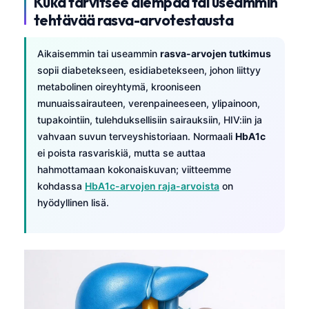
Kuka tarvitsee aiempaa tai useammin
日本語
tehtävää rasva-arvotestausta
Eesti
Azərbaycan dili
Aikaisemmin tai useammin
rasva-arvojen tutkimus
sopii diabetekseen, esidiabetekseen, johon liittyy
Bosanski
metabolinen oireyhtymä, krooniseen
Svenska
munuaissairauteen, verenpaineeseen, ylipainoon,
tupakointiin, tulehduksellisiin sairauksiin, HIV:iin ja
Српски језик
vahvaan suvun terveyshistoriaan. Normaali
HbA1c
Íslenska
ei poista rasvariskiä, mutta se auttaa
Հայերեն
hahmottamaan kokonaiskuvan; viitteemme
kohdassa
HbA1c-arvojen raja-arvoista
on
Bahasa Indonesia
hyödyllinen lisä.
हिन्दी
Nederlands
Dansk
Български
فارسی