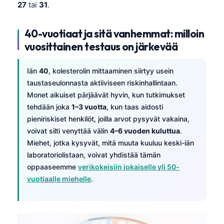
27
tai
31
.
40-vuotiaat ja sitä vanhemmat: milloin
vuosittainen testaus on järkevää
Iän
40
, kolesterolin mittaaminen siirtyy usein
taustaseulonnasta aktiiviseen riskinhallintaan.
Monet aikuiset pärjäävät hyvin, kun tutkimukset
tehdään joka
1–3 vuotta
, kun taas aidosti
pieniriskiset henkilöt, joilla arvot pysyvät vakaina,
voivat silti venyttää välin
4–6 vuoden kuluttua
.
Miehet, jotka kysyvät, mitä muuta kuuluu keski-iän
laboratoriolistaan, voivat yhdistää tämän
oppaaseemme
verikokeisiin jokaiselle yli 50-
vuotiaalle miehelle
.