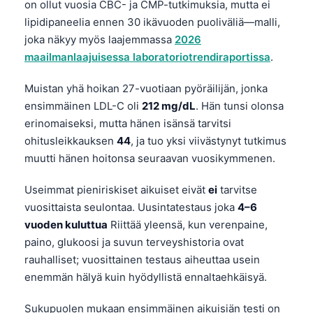
on ollut vuosia CBC- ja CMP-tutkimuksia, mutta ei
lipidipaneelia ennen 30 ikävuoden puoliväliä—malli,
joka näkyy myös laajemmassa
2026
maailmanlaajuisessa laboratoriotrendiraportissa
.
Muistan yhä hoikan 27-vuotiaan pyöräilijän, jonka
ensimmäinen LDL-C oli
212 mg/dL
. Hän tunsi olonsa
erinomaiseksi, mutta hänen isänsä tarvitsi
ohitusleikkauksen
44
, ja tuo yksi viivästynyt tutkimus
muutti hänen hoitonsa seuraavan vuosikymmenen.
Useimmat pieniriskiset aikuiset eivät
ei
tarvitse
vuosittaista seulontaa. Uusintatestaus joka
4–6
vuoden kuluttua
Riittää yleensä, kun verenpaine,
paino, glukoosi ja suvun terveyshistoria ovat
rauhalliset; vuosittainen testaus aiheuttaa usein
enemmän hälyä kuin hyödyllistä ennaltaehkäisyä.
Sukupuolen mukaan ensimmäinen aikuisiän testi on