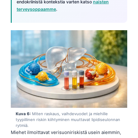
Gàidhlig
endokriinistä kontekstia varten katso
naisten
terveysoppaamme
.
Euskara
Македонски јазик
Latviešu valoda
Galego
অসমীয়া
සිංහල
سنڌي
پښتو
Slovenčina
Hrvatski
Kuva 6:
Miten raskaus, vaihdevuodet ja miehille
tyypillinen riskin kiihtyminen muuttavat lipidiseulonnan
Қазақ тілі
rytmiä.
Miehet ilmoittavat verisuoniriskistä usein aiemmin,
Català