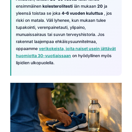
ensimmäinen
kolesterolitesti
iän mukaan
20
ja
yleensä toistaa se joka
4–6 vuoden kuluttua
, jos
riski on matala. Väli lyhenee, kun mukaan tulee
tupakointi, verenpainetauti, ylipaino,
munuaissairaus tai suvun terveyshistoria. Jos
rakennat laajempaa ehkäisysuunnitelmaa,
oppaamme
verikokeista, joita naiset usein jättävät
huomiotta 30-vuotiaissaan
on hyödyllinen myös
lipidien ulkopuolella.