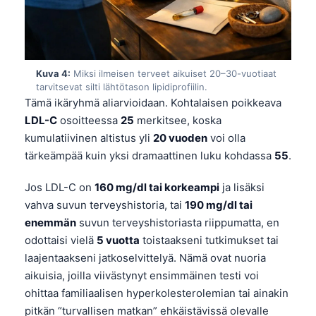
Kuva 4:
Miksi ilmeisen terveet aikuiset 20–30-vuotiaat
tarvitsevat silti lähtötason lipidiprofiilin.
Tämä ikäryhmä aliarvioidaan. Kohtalaisen poikkeava
LDL-C
osoitteessa
25
merkitsee, koska
kumulatiivinen altistus yli
20 vuoden
voi olla
tärkeämpää kuin yksi dramaattinen luku kohdassa
55
.
Jos LDL-C on
160 mg/dl tai korkeampi
ja lisäksi
vahva suvun terveyshistoria, tai
190 mg/dl tai
enemmän
suvun terveyshistoriasta riippumatta, en
odottaisi vielä
5 vuotta
toistaakseni tutkimukset tai
laajentaakseni jatkoselvittelyä. Nämä ovat nuoria
aikuisia, joilla viivästynyt ensimmäinen testi voi
ohittaa familiaalisen hyperkolesterolemian tai ainakin
pitkän “turvallisen matkan” ehkäistävissä olevalle