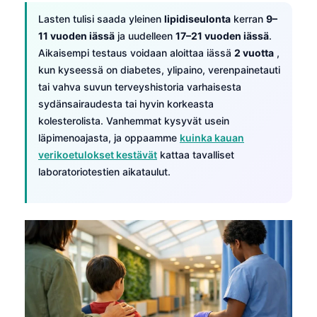
Lasten tulisi saada yleinen
lipidiseulonta
kerran
9–
11 vuoden iässä
ja uudelleen
17–21 vuoden iässä
.
Aikaisempi testaus voidaan aloittaa iässä
2 vuotta
,
kun kyseessä on diabetes, ylipaino, verenpainetauti
tai vahva suvun terveyshistoria varhaisesta
sydänsairaudesta tai hyvin korkeasta
kolesterolista. Vanhemmat kysyvät usein
läpimenoajasta, ja oppaamme
kuinka kauan
verikoetulokset kestävät
kattaa tavalliset
laboratoriotestien aikataulut.