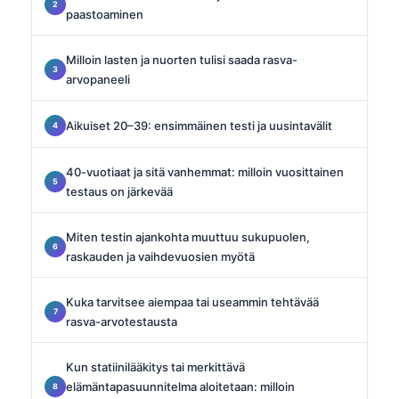
paastoaminen
Milloin lasten ja nuorten tulisi saada rasva-
arvopaneeli
Aikuiset 20–39: ensimmäinen testi ja uusintavälit
40-vuotiaat ja sitä vanhemmat: milloin vuosittainen
testaus on järkevää
Miten testin ajankohta muuttuu sukupuolen,
raskauden ja vaihdevuosien myötä
Kuka tarvitsee aiempaa tai useammin tehtävää
rasva-arvotestausta
Kun statiinilääkitys tai merkittävä
elämäntapasuunnitelma aloitetaan: milloin