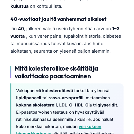
kuluttua
on kohtuullista.
40-vuotiaat ja sitä vanhemmat aikuiset
Iän
40
, jälkeen välejä usein lyhennetään arvoon
1–3
vuotta
, kun verenpaine, tupakointihistoria, diabetes
tai munuaissairaus tulevat kuvaan. Jos hoito
aloitetaan, seuranta on yleensä paljon aiemmin.
Mitä kolesterolikoe sisältää ja
vaikuttaako paastoaminen
Vakiopaneeli
kolesterolitesti
tarkoittaa yleensä
lipidipaneeli
tai
rasva-arvoprofiili
mittaaminen
kokonaiskolesteroli
,
LDL-C
,
HDL-C
ja
triglyseridit
.
Ei-paastoarvoinen testaus on hyväksyttävää
rutiiniseulonnassa useimmille aikuisille. Jos haluat
koko merkkiainekartan, meidän
verikokeen
biomarkkeriopas
näyttää, mihin nämä mittaukset