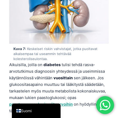
简体中文
Română
Türkçe
Ελληνικά
Português
Kuva 7:
Keskeiset riskin vahvistajat, jotka puoltavat
Español
aikaisempaa tai useammin tehtävää
Italiano
kolesteroliseulontaa.
Aikuisilla, joilla on
diabetes
tulisi tehdä rasva-
עִבְרִית
arvotutkimus diagnoosin yhteydessä ja useimmissa
Français
käytännöissä vähintään
vuosittain
sen jälkeen. Jos
glukoositasapaino muuttuu tai lääkitystä säädetään,
العربية
tarkastelen myös muuta metabolista kokonaiskuvaa,
Deutsch
mukaan lukien paastoglukoosi; opas
English
paastoverensokerin viitearvoihin
on hyödyllinen
tässä.
Suomi