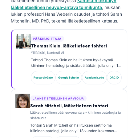
lääketieteen tohtori
yhteistyössä
Kantestin tekoälyn
lääketieteellinen neuvoa-antava toimikunta
, mukaan
lukien professori Hans Weberin osuudet ja tohtori Sarah
Mitchellin, MD, PhD, tekemä lääketieteellinen katsaus.
PÄÄKIRJOITTAJA
Thomas Klein, lääketieteen tohtori
Ylilääkäri, Kantesti AI
Tohtori Thomas Klein on hallituksen hyväksymä
kliininen hematologi ja sisätautilääkäri, jolla on yli 15
vuoden kokemus laboratoriolääketieteestä ja
tekoälyavusteisesta kliinisestä analyysistä.
ResearchGate
Google Scholar
Academia.edu
ORCID
Lääketieteellisena johtajana (Chief Medical Officer)
yrityksessä Kantesti AI hän valvoo kliinisesti
omistusoikeudellisen hermoverkon lääketieteellistä
tarkkuutta. Tohtori Klein on julkaissut laajasti
LÄÄKETIETEELLINEN ARVIOIJA
biomarkkereiden tulkinnasta ja
Sarah Mitchell, lääketieteen tohtori
laboratoriotutkimusten diagnostiikasta
Lääketieteellinen pääneuvonantaja - kliininen patologia ja
laboratoriolääketieteen aiheista.
sisätaudit
Tohtori Sarah Mitchell on hallituksen sertifioima
kliininen patologi, jolla on yli 18 vuoden kokemus
laboratoriolääketieteestä ja diagnostisesta