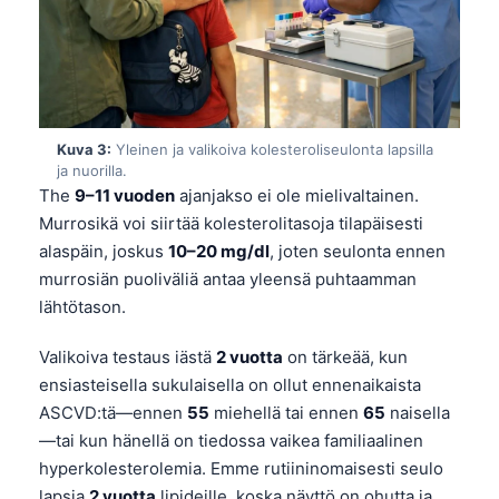
Kuva 3:
Yleinen ja valikoiva kolesteroliseulonta lapsilla
ja nuorilla.
The
9–11 vuoden
ajanjakso ei ole mielivaltainen.
Murrosikä voi siirtää kolesterolitasoja tilapäisesti
alaspäin, joskus
10–20 mg/dl
, joten seulonta ennen
murrosiän puoliväliä antaa yleensä puhtaamman
lähtötason.
Valikoiva testaus iästä
2 vuotta
on tärkeää, kun
ensiasteisella sukulaisella on ollut ennenaikaista
ASCVD:tä—ennen
55
miehellä tai ennen
65
naisella
—tai kun hänellä on tiedossa vaikea familiaalinen
hyperkolesterolemia. Emme rutiininomaisesti seulo
lapsia
2 vuotta
lipideille, koska näyttö on ohutta ja