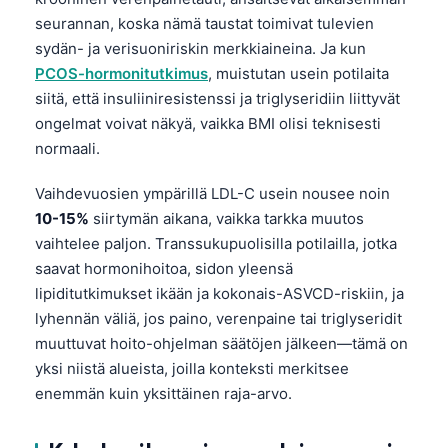
seurannan, koska nämä taustat toimivat tulevien
తెలుగు
sydän- ja verisuoniriskin merkkiaineina. Ja kun
मराठी
PCOS-hormonitutkimus
, muistutan usein potilaita
اردو
siitä, että insuliiniresistenssi ja triglyseridiin liittyvät
ongelmat voivat näkyä, vaikka BMI olisi teknisesti
বাংলা
normaali.
Shqip
Vaihdevuosien ympärillä LDL-C usein nousee noin
Magyar
10-15%
siirtymän aikana, vaikka tarkka muutos
Slovenščina
vaihtelee paljon. Transsukupuolisilla potilailla, jotka
한국어
saavat hormonihoitoa, sidon yleensä
lipiditutkimukset ikään ja kokonais-ASVCD-riskiin, ja
Polski
lyhennän väliä, jos paino, verenpaine tai triglyseridit
Lietuvių kalba
muuttuvat hoito-ohjelman säätöjen jälkeen—tämä on
Русский
yksi niistä alueista, joilla konteksti merkitsee
ქართული
enemmän kuin yksittäinen raja-arvo.
Čeština