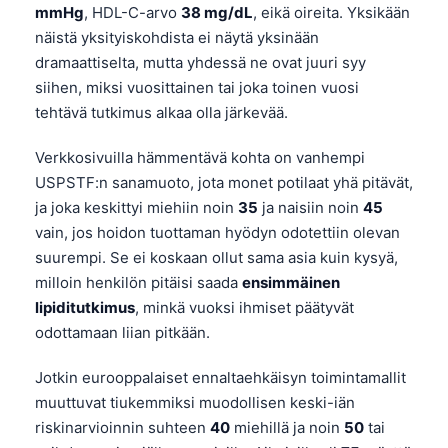
mmHg
, HDL-C-arvo
38 mg/dL
, eikä oireita. Yksikään
näistä yksityiskohdista ei näytä yksinään
dramaattiselta, mutta yhdessä ne ovat juuri syy
siihen, miksi vuosittainen tai joka toinen vuosi
tehtävä tutkimus alkaa olla järkevää.
Verkkosivuilla hämmentävä kohta on vanhempi
USPSTF:n sanamuoto, jota monet potilaat yhä pitävät,
ja joka keskittyi miehiin noin
35
ja naisiin noin
45
vain, jos hoidon tuottaman hyödyn odotettiin olevan
suurempi. Se ei koskaan ollut sama asia kuin kysyä,
milloin henkilön pitäisi saada
ensimmäinen
lipiditutkimus
, minkä vuoksi ihmiset päätyvät
odottamaan liian pitkään.
Jotkin eurooppalaiset ennaltaehkäisyn toimintamallit
muuttuvat tiukemmiksi muodollisen keski-iän
Norsk bokmål
riskinarvioinnin suhteen
40
miehillä ja noin
50
tai
Ślōnskŏ gŏdka