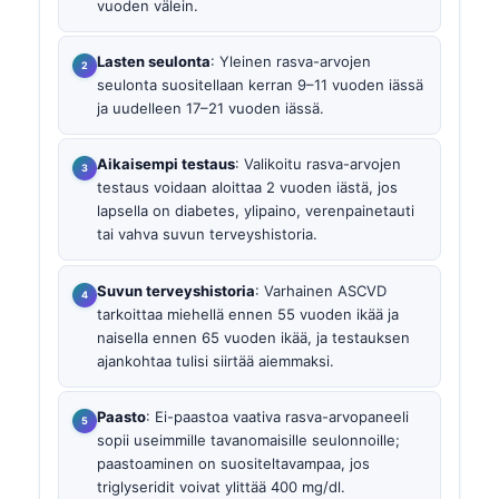
vuoden välein.
Lasten seulonta
: Yleinen rasva-arvojen
seulonta suositellaan kerran 9–11 vuoden iässä
ja uudelleen 17–21 vuoden iässä.
Aikaisempi testaus
: Valikoitu rasva-arvojen
testaus voidaan aloittaa 2 vuoden iästä, jos
lapsella on diabetes, ylipaino, verenpainetauti
tai vahva suvun terveyshistoria.
Suvun terveyshistoria
: Varhainen ASCVD
tarkoittaa miehellä ennen 55 vuoden ikää ja
naisella ennen 65 vuoden ikää, ja testauksen
ajankohtaa tulisi siirtää aiemmaksi.
Paasto
: Ei-paastoa vaativa rasva-arvopaneeli
sopii useimmille tavanomaisille seulonnoille;
paastoaminen on suositeltavampaa, jos
triglyseridit voivat ylittää 400 mg/dl.