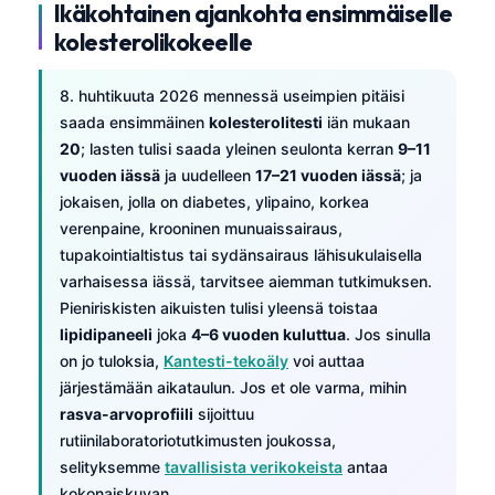
Ikäkohtainen ajankohta ensimmäiselle
kolesterolikokeelle
8. huhtikuuta 2026 mennessä useimpien pitäisi
saada ensimmäinen
kolesterolitesti
iän mukaan
20
; lasten tulisi saada yleinen seulonta kerran
9–11
vuoden iässä
ja uudelleen
17–21 vuoden iässä
; ja
jokaisen, jolla on diabetes, ylipaino, korkea
verenpaine, krooninen munuaissairaus,
tupakointialtistus tai sydänsairaus lähisukulaisella
varhaisessa iässä, tarvitsee aiemman tutkimuksen.
Pieniriskisten aikuisten tulisi yleensä toistaa
lipidipaneeli
joka
4–6 vuoden kuluttua
. Jos sinulla
on jo tuloksia,
Kantesti-tekoäly
voi auttaa
järjestämään aikataulun. Jos et ole varma, mihin
rasva-arvoprofiili
sijoittuu
rutiinilaboratoriotutkimusten joukossa,
selityksemme
tavallisista verikokeista
antaa
kokonaiskuvan.