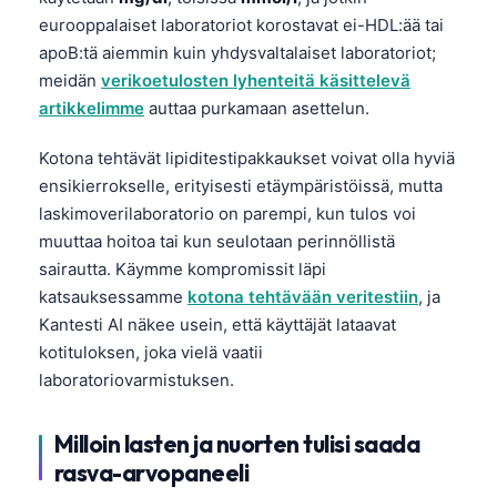
eurooppalaiset laboratoriot korostavat ei-HDL:ää tai
apoB:tä aiemmin kuin yhdysvaltalaiset laboratoriot;
meidän
verikoetulosten lyhenteitä käsittelevä
artikkelimme
auttaa purkamaan asettelun.
Kotona tehtävät lipiditestipakkaukset voivat olla hyviä
ensikierrokselle, erityisesti etäympäristöissä, mutta
laskimoverilaboratorio on parempi, kun tulos voi
muuttaa hoitoa tai kun seulotaan perinnöllistä
sairautta. Käymme kompromissit läpi
katsauksessamme
kotona tehtävään veritestiin
, ja
Kantesti AI näkee usein, että käyttäjät lataavat
kotituloksen, joka vielä vaatii
laboratoriovarmistuksen.
Milloin lasten ja nuorten tulisi saada
rasva-arvopaneeli