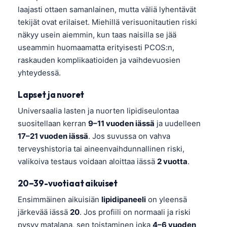
laajasti ottaen samanlainen, mutta väliä lyhentävät
tekijät ovat erilaiset. Miehillä verisuonitautien riski
näkyy usein aiemmin, kun taas naisilla se jää
useammin huomaamatta erityisesti PCOS:n,
raskauden komplikaatioiden ja vaihdevuosien
yhteydessä.
Lapset ja nuoret
Universaalia lasten ja nuorten lipidiseulontaa
suositellaan kerran
9–11 vuoden iässä
ja uudelleen
17–21 vuoden iässä
. Jos suvussa on vahva
terveyshistoria tai aineenvaihdunnallinen riski,
valikoiva testaus voidaan aloittaa iässä
2 vuotta
.
20–39-vuotiaat aikuiset
Ensimmäinen aikuisiän
lipidipaneeli
on yleensä
järkevää iässä
20
. Jos profiili on normaali ja riski
pysyy matalana, sen toistaminen joka
4–6 vuoden