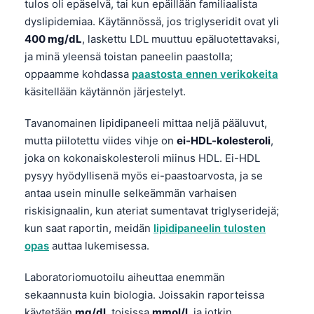
tulos oli epäselvä, tai kun epäillään familiaalista
dyslipidemiaa. Käytännössä, jos triglyseridit ovat yli
400 mg/dL
, laskettu LDL muuttuu epäluotettavaksi,
ja minä yleensä toistan paneelin paastolla;
oppaamme kohdassa
paastosta ennen verikokeita
käsitellään käytännön järjestelyt.
Tavanomainen lipidipaneeli mittaa neljä pääluvut,
mutta piilotettu viides vihje on
ei-HDL-kolesteroli
,
joka on kokonaiskolesteroli miinus HDL. Ei-HDL
pysyy hyödyllisenä myös ei-paastoarvosta, ja se
antaa usein minulle selkeämmän varhaisen
riskisignaalin, kun ateriat sumentavat triglyseridejä;
kun saat raportin, meidän
lipidipaneelin tulosten
opas
auttaa lukemisessa.
Laboratoriomuotoilu aiheuttaa enemmän
sekaannusta kuin biologia. Joissakin raporteissa
käytetään
mg/dl
, toisissa
mmol/l
, ja jotkin