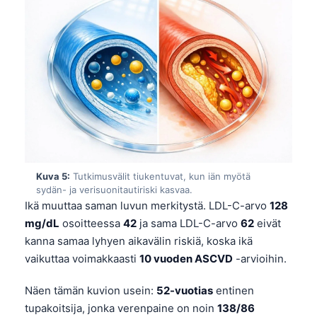
Kuva 5:
Tutkimusvälit tiukentuvat, kun iän myötä
sydän- ja verisuonitautiriski kasvaa.
Ikä muuttaa saman luvun merkitystä. LDL-C-arvo
128
mg/dL
osoitteessa
42
ja sama LDL-C-arvo
62
eivät
kanna samaa lyhyen aikavälin riskiä, koska ikä
vaikuttaa voimakkaasti
10 vuoden ASCVD
-arvioihin.
Näen tämän kuvion usein:
52-vuotias
entinen
tupakoitsija, jonka verenpaine on noin
138/86