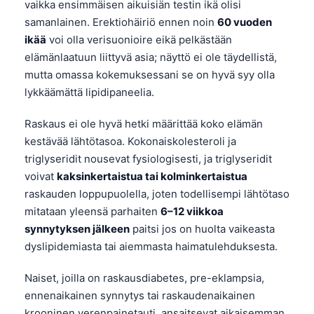
vaikka ensimmäisen aikuisiän testin ikä olisi
O‘zbekcha
samanlainen. Erektiohäiriö ennen noin
60 vuoden
Українська
ikää
voi olla verisuonioire eikä pelkästään
elämänlaatuun liittyvä asia; näyttö ei ole täydellistä,
አማርኛ
mutta omassa kokemuksessani se on hyvä syy olla
Kiswahili
lykkäämättä lipidipaneelia.
ភាសាខ្មែរ
Raskaus ei ole hyvä hetki määrittää koko elämän
ဗမာစာ
kestävää lähtötasoa. Kokonaiskolesteroli ja
ไทย
triglyseridit nousevat fysiologisesti, ja triglyseridit
Tagalog
voivat
kaksinkertaistua tai kolminkertaistua
raskauden loppupuolella, joten todellisempi lähtötaso
Tiếng Việt
mitataan yleensä parhaiten
6–12 viikkoa
Bahasa Melayu
synnytyksen jälkeen
paitsi jos on huolta vaikeasta
മലയാളം
dyslipidemiasta tai aiemmasta haimatulehduksesta.
ಕನ್ನಡ
Naiset, joilla on raskausdiabetes, pre-eklampsia,
ગુજરાતી
ennenaikainen synnytys tai raskaudenaikainen
தமிழ்
krooninen verenpainetauti, ansaitsevat aikaisemman