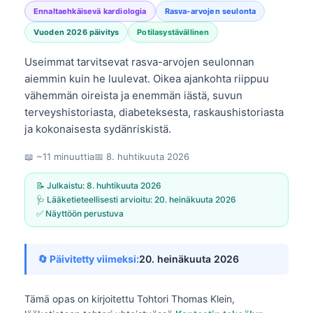
Ennaltaehkäisevä kardiologia
Rasva-arvojen seulonta
Vuoden 2026 päivitys
Potilasystävällinen
Useimmat tarvitsevat rasva-arvojen seulonnan
aiemmin kuin he luulevat. Oikea ajankohta riippuu
vähemmän oireista ja enemmän iästä, suvun
terveyshistoriasta, diabeteksesta, raskaushistoriasta
ja kokonaisesta sydänriskistä.
📖 ~11 minuuttia
📅
8. huhtikuuta 2026
📝 Julkaistu:
8. huhtikuuta 2026
🩺 Lääketieteellisesti arvioitu:
20. heinäkuuta 2026
✅ Näyttöön perustuva
🔄 Päivitetty viimeksi:
20. heinäkuuta 2026
Tämä opas on kirjoitettu
Tohtori Thomas Klein,