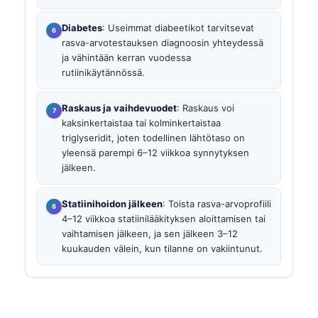
Diabetes
: Useimmat diabeetikot tarvitsevat
rasva-arvotestauksen diagnoosin yhteydessä
ja vähintään kerran vuodessa
rutiinikäytännössä.
Raskaus ja vaihdevuodet
: Raskaus voi
kaksinkertaistaa tai kolminkertaistaa
triglyseridit, joten todellinen lähtötaso on
yleensä parempi 6–12 viikkoa synnytyksen
jälkeen.
Statiinihoidon jälkeen
: Toista rasva-arvoprofiili
4–12 viikkoa statiinilääkityksen aloittamisen tai
vaihtamisen jälkeen, ja sen jälkeen 3–12
kuukauden välein, kun tilanne on vakiintunut.