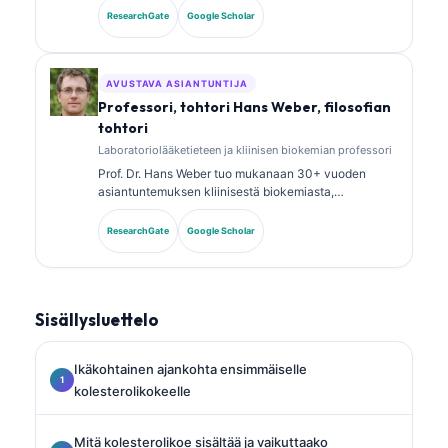
analyysistä. Hänellä on erikoistason sertifikaatit
ResearchGate
Google Scholar
kliinisen kemian alalta, ja hän on julkaissut laajasti
biomarkkeripaneeleista ja laboratoriotutkimusten
analyysistä kliinisessä käytännössä.
AVUSTAVA ASIANTUNTIJA
Professori, tohtori Hans Weber, filosofian
tohtori
Laboratoriolääketieteen ja kliinisen biokemian professori
Prof. Dr. Hans Weber tuo mukanaan 30+ vuoden
asiantuntemuksen kliinisestä biokemiasta,
laboratoriolääketieteestä ja
biomarkkeritutkimuksesta. Hän oli aiemmin Saksan
ResearchGate
Google Scholar
kliinisen kemian seuran (German Society for Clinical
Chemistry) presidentti, ja hän erikoistuu diagnostisten
paneelien analyysiin, biomarkkereiden
standardointiin sekä tekoälyavusteiseen
Sisällysluettelo
laboratoriolääketieteeseen.
Ikäkohtainen ajankohta ensimmäiselle
kolesterolikokeelle
Mitä kolesterolikoe sisältää ja vaikuttaako