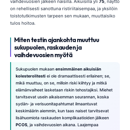
vaihdevuosien jälkeen naisilla. Aikuisilla yli
75
, näyttö
Frysk
on rehellisesti sanottuna ristiriitaisempaa, ja yksilöin
Esperanto
toistotutkimusten tarpeen sen mukaan, muuttaisiko
tulos hoitoa.
Беларуская мова
Татар теле
Miten testin ajankohta muuttuu
Кыргызча
sukupuolen, raskauden ja
vaihdevuosien myötä
ئۇيغۇرچە
Cebuano
Sukupuolen mukaan
ensimmäinen aikuisiän
Basa Jawa
kolesterolitesti
ei ole dramaattisesti erilainen; se,
ພາສາລາວ
mikä muuttuu, on se, milloin riski kiihtyy ja mitkä
elämänvaiheet lasketaan riskin tehostajiksi. Miehet
Монгол
tarvitsevat usein aikaisemman seurannan, koska
Afrikaans
sydän- ja verisuonitapahtumat ilmaantuvat
keskimäärin aiemmin, kun taas naiset tarvitsevat
العربية المغربية
lisähuomiota raskauden komplikaatioiden jälkeen
Occitan
PCOS
, ja vaihdevuosien aikana. Laajempaa