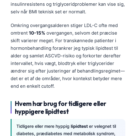
insulinresistens og triglyceridproblemer kan vise sig,
Català
selv når BMI teknisk set er normalt.
O‘zbekcha
Українська
Omkring overgangsalderen stiger LDL-C ofte med
omtrent
10-15%
overgangen, selvom det præcise
አማርኛ
skift varierer meget. For transkønnede patienter i
Kiswahili
hormonbehandling forankrer jeg typisk lipidtest til
ភាសាខ្មែរ
alder og samlet ASCVD-risiko og forkorter derefter
intervallet, hvis vægt, blodtryk eller triglycerider
ဗမာစာ
ændrer sig efter justeringer af behandlingsregimet—
ไทย
det er et af de områder, hvor kontekst betyder mere
Tagalog
end en enkelt cutoff.
Tiếng Việt
Hvem har brug for tidligere eller
Bahasa Melayu
hyppigere lipidtest
മലയാളം
ಕನ್ನಡ
Tidligere eller mere hyppig
lipidtest
er velegnet til
diabetes, prædiabetes med metabolisk syndrom,
ગુજરાતી