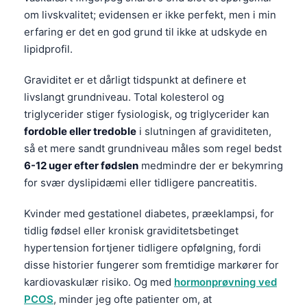
Gàidhlig
om livskvalitet; evidensen er ikke perfekt, men i min
Euskara
erfaring er det en god grund til ikke at udskyde en
Македонски јазик
lipidprofil.
Latviešu valoda
Graviditet er et dårligt tidspunkt at definere et
Galego
livslangt grundniveau. Total kolesterol og
triglycerider stiger fysiologisk, og triglycerider kan
অসমীয়া
fordoble eller tredoble
i slutningen af graviditeten,
සිංහල
så et mere sandt grundniveau måles som regel bedst
سنڌي
6-12 uger efter fødslen
medmindre der er bekymring
پښتو
for svær dyslipidæmi eller tidligere pancreatitis.
Kvinder med gestationel diabetes, præeklampsi, for
Slovenčina
tidlig fødsel eller kronisk graviditetsbetinget
hypertension fortjener tidligere opfølgning, fordi
Hrvatski
disse historier fungerer som fremtidige markører for
Suomi
kardiovaskulær risiko. Og med
hormonprøvning ved
Қазақ тілі
PCOS
, minder jeg ofte patienter om, at