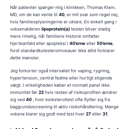
Når patienter spørger mig i klinikken, Thomas Klein,
MD, om de kan vente til
40
, er mit svar som regel nej,
hvis familieoplysningerne er uklare. En enkelt gang i
voksenalderen
lipoprotein(a)
testen bliver stadig
mere rimelig, når familiens historie omfatter
hjerteanfald eller apopleksi i
40’erne
eller
50’erne
,
fordi standardkolesterolniveauer ikke altid forklarer
dette mønster.
Jeg forkorter også intervallet for vaping, rygning,
hypertension, central fedme eller hurtigt stigende
vægt. I virkeligheden køber et normalt panel ikke
immunitet før
22
hvis resten af risikoprofilen ændrer
sig ved
40
, hvor kolesteroltest ofte flytter sig fra
baggrundsscreening til aktiv risikohåndtering. Mange
voksne klarer sig godt med test hver
27
eller
31
.