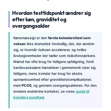
Hvordan testtidspunkt ændrer sig
efter køn, graviditet og
overgangsalder
Kønsmæssigt er den
første kolesteroltest som
voksen
ikke dramatisk forskellig; det, der ændrer
sig, er hvornår risikoen accelererer, og hvilke
livsbegivenheder der tæller som risikoforstærkere.
Mænd har ofte brug for tidligere opfølgning, fordi
kardiovaskulære hændelser i gennemsnit viser sig
tidligere, mens kvinder har brug for ekstra
opmærksomhed efter graviditetskomplikationer,
med
PCOS
, og gennem overgangsalderen. For den
bredere endokrine kontekst, se vores
guide til
kvinders sundhed
.
Norsk bokmål
Ślōnskŏ gŏdka