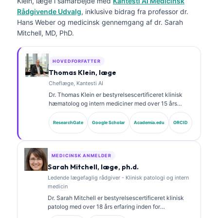
Klein, læge
i samarbejde med
Kantesti AI Medicinsk
Rådgivende Udvalg
, inklusive bidrag fra professor dr.
Hans Weber og medicinsk gennemgang af dr. Sarah
Mitchell, MD, PhD.
HOVEDFORFATTER
Thomas Klein, læge
Cheflæge, Kantesti AI
Dr. Thomas Klein er bestyrelsescertificeret klinisk
hæmatolog og intern mediciner med over 15 års
erfaring inden for laboratoriemedicin og AI-assisteret
klinisk analyse. Som Chief Medical Officer hos
ResearchGate
Google Scholar
Academia.edu
ORCID
Kantesti AI varetager han klinisk tilsyn med den
medicinske nøjagtighed af det proprietære neurale
netværk. Dr. Klein har publiceret omfattende om
biomarkertolkning og laboratoriediagnostik inden for
MEDICINSK ANMELDER
laboratoriemedicinske emner.
Sarah Mitchell, læge, ph.d.
Ledende lægefaglig rådgiver - Klinisk patologi og intern
medicin
Dr. Sarah Mitchell er bestyrelsescertificeret klinisk
patolog med over 18 års erfaring inden for
laboratoriemedicin og diagnostisk analyse. Hun har