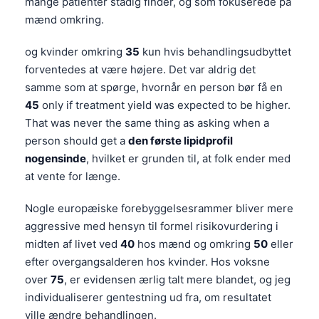
mange patienter stadig finder, og som fokuserede på
mænd omkring.
og kvinder omkring
35
kun hvis behandlingsudbyttet
forventedes at være højere. Det var aldrig det
samme som at spørge, hvornår en person bør få en
45
only if treatment yield was expected to be higher.
That was never the same thing as asking when a
person should get a
den første lipidprofil
nogensinde
, hvilket er grunden til, at folk ender med
at vente for længe.
Nogle europæiske forebyggelsesrammer bliver mere
aggressive med hensyn til formel risikovurdering i
midten af livet ved
40
hos mænd og omkring
50
eller
efter overgangsalderen hos kvinder. Hos voksne
over
75
, er evidensen ærlig talt mere blandet, og jeg
individualiserer gentestning ud fra, om resultatet
ville ændre behandlingen.