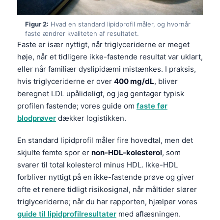
Figur 2:
Hvad en standard lipidprofil måler, og hvornår
faste ændrer kvaliteten af resultatet.
Faste er især nyttigt, når triglyceriderne er meget
høje, når et tidligere ikke-fastende resultat var uklart,
eller når familiær dyslipidæmi mistænkes. I praksis,
hvis triglyceriderne er over
400 mg/dL
, bliver
beregnet LDL upålideligt, og jeg gentager typisk
profilen fastende; vores guide om
faste før
blodprøver
dækker logistikken.
En standard lipidprofil måler fire hovedtal, men det
skjulte femte spor er
non-HDL-kolesterol
, som
svarer til total kolesterol minus HDL. Ikke-HDL
forbliver nyttigt på en ikke-fastende prøve og giver
ofte et renere tidligt risikosignal, når måltider slører
triglyceriderne; når du har rapporten, hjælper vores
guide til lipidprofilresultater
med aflæsningen.