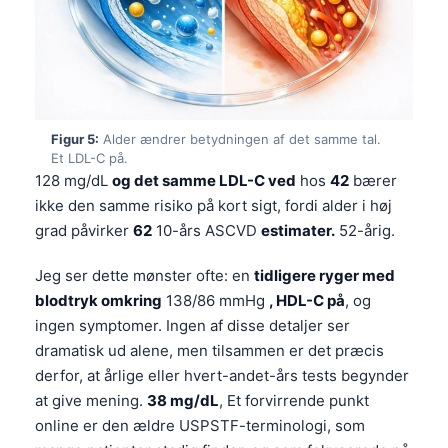
Figur 5:
Alder ændrer betydningen af det samme tal.
Et LDL-C på.
128 mg/dL
og det samme LDL-C ved
hos
42
bærer
ikke den samme risiko på kort sigt, fordi alder i høj
grad påvirker
62
10-års ASCVD
estimater.
52-årig.
Jeg ser dette mønster ofte: en
tidligere ryger med
blodtryk omkring
138/86 mmHg
, HDL-C på
, og
ingen symptomer. Ingen af disse detaljer ser
dramatisk ud alene, men tilsammen er det præcis
derfor, at årlige eller hvert-andet-års tests begynder
at give mening.
38 mg/dL
, Et forvirrende punkt
online er den ældre USPSTF-terminologi, som