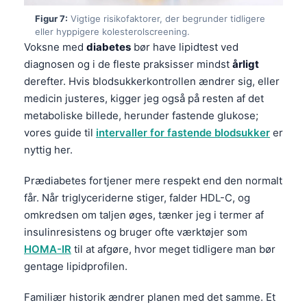
Čeština
Figur 7:
Vigtige risikofaktorer, der begrunder tidligere
日本語
eller hyppigere kolesterolscreening.
Voksne med
diabetes
bør have lipidtest ved
Eesti
diagnosen og i de fleste praksisser mindst
årligt
Azərbaycan dili
derefter. Hvis blodsukkerkontrollen ændrer sig, eller
Bosanski
medicin justeres, kigger jeg også på resten af det
metaboliske billede, herunder fastende glukose;
Svenska
vores guide til
intervaller for fastende blodsukker
er
Српски језик
nyttig her.
Íslenska
Prædiabetes fortjener mere respekt end den normalt
Հայերեն
får. Når triglyceriderne stiger, falder HDL-C, og
Bahasa Indonesia
omkredsen om taljen øges, tænker jeg i termer af
insulinresistens og bruger ofte værktøjer som
हिन्दी
HOMA-IR
til at afgøre, hvor meget tidligere man bør
Nederlands
gentage lipidprofilen.
Български
Familiær historik ændrer planen med det samme. Et
فارسی