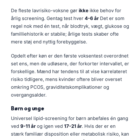
De fleste lavrisiko-voksne gør
ikke
ikke behov for
årlig screening. Gentag test hver
4-6 år
Det er som
regel nok med én test, når blodtryk, vægt, glukose og
familliehistorik er stabile; årlige tests skaber ofte
mere støj end nyttig forebyggelse.
Opdelt efter køn er den første voksentest overordnet
set ens, men de udløsere, der forkorter intervallet, er
forskellige. Mænd har tendens til at vise karrelateret
risiko tidligere, mens kvinder oftere bliver overset
omkring PCOS, graviditetskomplikationer og
overgangsalder.
Børn og unge
Universel lipid-screening for børn anbefales én gang
ved
9-11 år
og igen ved
17-21 år
. Hvis der er en
stærk familiær disposition eller metabolisk risiko, kan