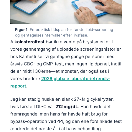
Figur 1:
En praktisk tidsplan for første lipid-screening
og gentagelsesintervaller efter livsfase.
A
kolesteroltest
bør ikke vente på brystsmerter. I
vores gennemgang af uploadede screeningshistorier
hos Kantesti ser vi gentagne gange personer med
årsvis CBC- og CMP-test, men ingen lipidpanel, indtil
de er midt i 30’erne—et mønster, der også ses i
vores bredere
2026 globale laboratorietrends-
rapport
.
Jeg kan stadig huske en slank 27-årig cykelrytter,
hvis første LDL-C var
212 mg/dL
. Han havde det
fremragende, men hans far havde haft brug for
bypass-operation ved
44
, og den ene forsinkede test
ændrede det næste årti af hans behandling.