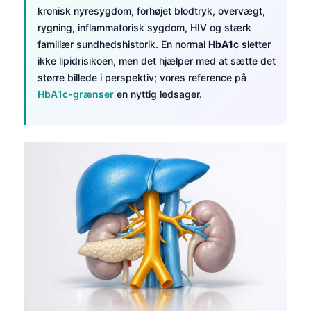
kronisk nyresygdom, forhøjet blodtryk, overvægt,
தமிழ்
rygning, inflammatorisk sygdom, HIV og stærk
తెలుగు
familiær sundhedshistorik. En normal
HbA1c
sletter
ikke lipidrisikoen, men det hjælper med at sætte det
मराठी
større billede i perspektiv; vores reference på
اردو
HbA1c-grænser
en nyttig ledsager.
বাংলা
Shqip
Magyar
Slovenščina
한국어
Polski
Lietuvių kalba
Русский
ქართული