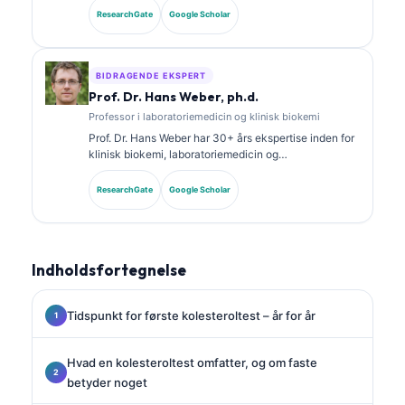
specialecertificeringer i klinisk kemi og har publiceret
ResearchGate
Google Scholar
omfattende om biomarkørpaneler og
laboratorieanalyse i klinisk praksis.
BIDRAGENDE EKSPERT
Prof. Dr. Hans Weber, ph.d.
Professor i laboratoriemedicin og klinisk biokemi
Prof. Dr. Hans Weber har 30+ års ekspertise inden for
klinisk biokemi, laboratoriemedicin og
biomarkørforskning. Tidligere præsident for det tyske
selskab for klinisk kemi, og han specialiserer sig i
ResearchGate
Google Scholar
analyse af diagnostiske paneler, standardisering af
biomarkører og AI-assisteret laboratoriemedicin.
Indholdsfortegnelse
Tidspunkt for første kolesteroltest – år for år
Hvad en kolesteroltest omfatter, og om faste
betyder noget