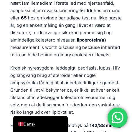
nært familiemedlem i første led med hjerteanfald,
简体中文
apopleksi eller revaskularisering før
55
hos en mand
Română
eller
65
hos en kvinde bør udløse test nu, ikke næste
år, og en enkelt måling én gang i livet er værd at
Türkçe
diskutere, fordi arvelig risiko kan gemme sig bag
Ελληνικά
almindelige kolesterolniveauer.
lipoprotein(a)
Português
measurement is worth discussing because inherited
risk can hide behind ordinary cholesterol levels.
Español
Italiano
Kronisk nyresygdom, leddegigt, psoriasis, lupus, HIV
og langvarig brug af steroider eller nogle
עִבְרִית
antipsykotika får mig til at anbefale tidligere gentest.
Français
Grunden til, at vi bekymrer os, er ikke, at hver enkelt
العربية
tilstand altid ødelægger kolesterolniveauerne i sig
Deutsch
selv, men at de tilsammen forstærker den vaskulære
risiko langt ud over lipid-tallet.
English
Dansk
En 36-årig med psoriasis, blodtryk på
142/88 mmHg
,