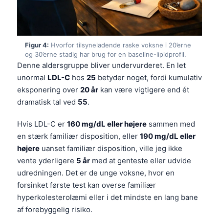
Figur 4:
Hvorfor tilsyneladende raske voksne i 20’erne
og 30’erne stadig har brug for en baseline-lipidprofil.
Denne aldersgruppe bliver undervurderet. En let
unormal
LDL-C
hos
25
betyder noget, fordi kumulativ
eksponering over
20 år
kan være vigtigere end ét
dramatisk tal ved
55
.
Hvis LDL-C er
160 mg/dL eller højere
sammen med
en stærk familiær disposition, eller
190 mg/dL eller
højere
uanset familiær disposition, ville jeg ikke
vente yderligere
5 år
med at genteste eller udvide
udredningen. Det er de unge voksne, hvor en
forsinket første test kan overse familiær
hyperkolesterolæmi eller i det mindste en lang bane
af forebyggelig risiko.