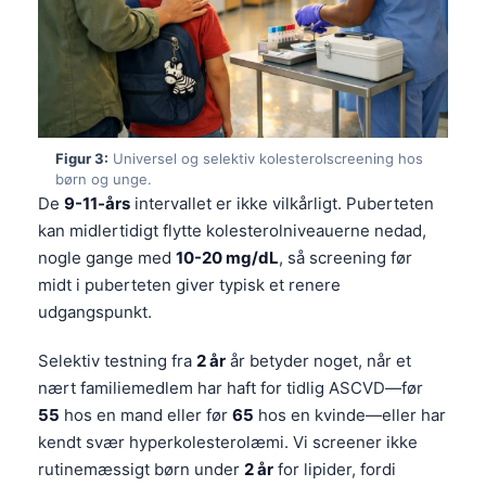
Figur 3:
Universel og selektiv kolesterolscreening hos
børn og unge.
De
9-11-års
intervallet er ikke vilkårligt. Puberteten
kan midlertidigt flytte kolesterolniveauerne nedad,
nogle gange med
10-20 mg/dL
, så screening før
midt i puberteten giver typisk et renere
udgangspunkt.
Selektiv testning fra
2 år
år betyder noget, når et
nært familiemedlem har haft for tidlig ASCVD—før
55
hos en mand eller før
65
hos en kvinde—eller har
kendt svær hyperkolesterolæmi. Vi screener ikke
rutinemæssigt børn under
2 år
for lipider, fordi