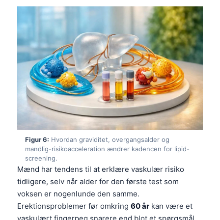
Frysk
Esperanto
Беларуская мова
Татар теле
Кыргызча
ئۇيغۇرچە
Cebuano
Basa Jawa
ພາສາລາວ
Figur 6:
Hvordan graviditet, overgangsalder og
mandlig-risikoacceleration ændrer kadencen for lipid-
Монгол
screening.
Mænd har tendens til at erklære vaskulær risiko
Afrikaans
tidligere, selv når alder for den første test som
العربية المغربية
voksen er nogenlunde den samme.
Occitan
Erektionsproblemer før omkring
60 år
kan være et
vaskulært fingerpeg snarere end blot et spørgsmål