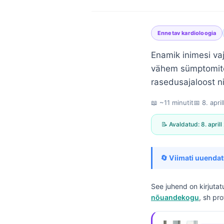
Ennetav kardioloogia
Enamik inimesi vaj
vähem sümptomites
rasedusajaloost n
📖 ~11 minutit
📅
8. apri
📝 Avaldatud:
8. april
🔄 Viimati uuendat
See juhend on kirjuta
nõuandekogu
, sh pr
Norsk bokmål
Ślōnskŏ gŏdka