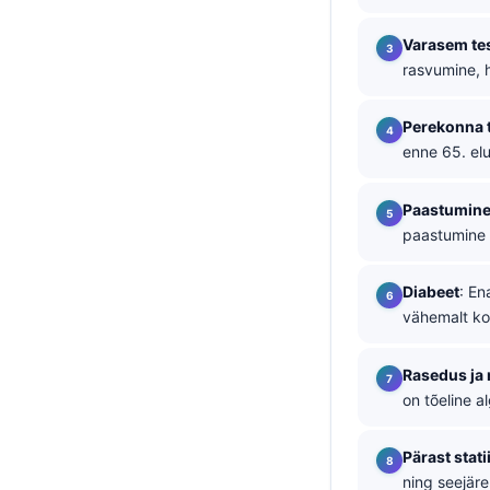
தமிழ்
Varasem te
తెలుగు
rasvumine, 
मराठी
Perekonna 
اردو
enne 65. el
বাংলা
Paastumin
Shqip
paastumine o
Magyar
Slovenščina
Diabeet
: En
vähemalt ko
한국어
Polski
Rasedus ja
Lietuvių kalba
on tõeline a
Русский
Pärast stati
ქართული
ning seejärel