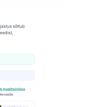
jastus sõltub
eedist,
ti meditsiiniline
 ülevaade.