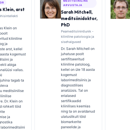
MEDITSIINILINE
OR
ARVUSTAJA
 Klein, arst
Sarah Mitchell,
hisintellekti
meditsiinidoktor,
PhD
s Klein on
Peameditsiininõunik -
poolt
kliiniline patoloogia ja
ritud kliiniline
sisehaigused
og ja
Dr. Sarah Mitchell on
te arst, kellel
juhatuse poolt
5 aasta kogemust
sertifitseeritud
tsiini ja
kliiniline patoloog,
lekti abiga
kellel on üle 18 aasta
 analüüsi vallas.
kogemust
AI
laborimeditsiinis ja
ijuhina tagab ta
diagnostilises
oleva
analüüsis. Tal on
u meditsiinilise
erialased
iinilise
sertifikaadid
e. Dr. Klein on
kliinilises keemias
 rohkelt töid
ning ta on avaldanud
ite
ulatuslikult töid
ise ja
biomarkerite
gnostika
paneelide ja
laborimeditsiini