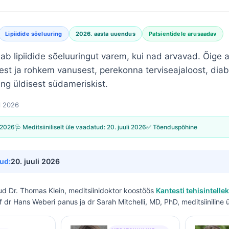
Lipiidide sõeluuring
2026. aasta uuendus
Patsientidele arusaadav
ab lipiidide sõeluuringut varem, kui nad arvavad. Õige a
t ja rohkem vanusest, perekonna terviseajaloost, diab
ing üldisest südameriskist.
ll 2026
l 2026
🩺 Meditsiiniliselt üle vaadatud:
20. juuli 2026
✅ Tõenduspõhine
ud:
20. juuli 2026
tud
Dr. Thomas Klein, meditsiinidoktor
koostöös
Kantesti tehisintellek
of dr Hans Weberi panus ja dr Sarah Mitchelli, MD, PhD, meditsiiniline