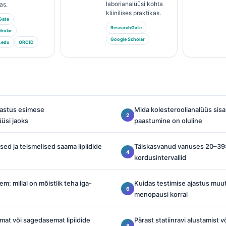
laborianalüüsi kohta
as.
kliinilises praktikas.
Gate
ResearchGate
holar
Google Scholar
.edu
ORCID
astus esimese
Mida kolesteroolianalüüs sisa
üüsi jaoks
paastumine on oluline
psed ja teismelised saama lipiidide
Täiskasvanud vanuses 20–39:
kordusintervallid
m: millal on mõistlik teha iga-
Kuidas testimise ajastus muu
menopausi korral
mat või sagedasemat lipiidide
Pärast statiinravi alustamist v