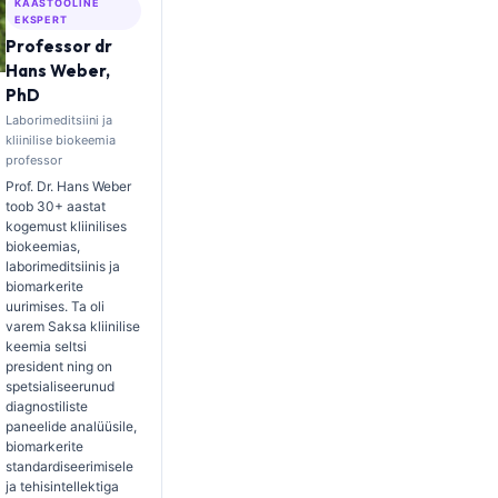
KAASTÖÖLINE
EKSPERT
Professor dr
Hans Weber,
PhD
Laborimeditsiini ja
kliinilise biokeemia
professor
Prof. Dr. Hans Weber
toob 30+ aastat
kogemust kliinilises
biokeemias,
laborimeditsiinis ja
biomarkerite
uurimises. Ta oli
varem Saksa kliinilise
keemia seltsi
president ning on
spetsialiseerunud
diagnostiliste
paneelide analüüsile,
biomarkerite
standardiseerimisele
ja tehisintellektiga