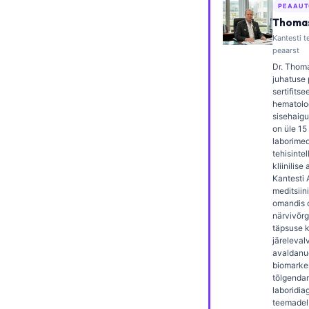
PEAAUT
Frysk
Thomas
Esperanto
Kantesti te
peaarst
Беларуская мова
Dr. Thoma
juhatuse 
Татар теле
sertifitsee
hematolo
Кыргызча
sisehaigus
ئۇيغۇرچە
on üle 1
laborimedi
Cebuano
tehisintel
kliinilise
Basa Jawa
Kantesti 
meditsiin
ພາສາລາວ
omandis 
närvivõrg
Монгол
täpsuse kl
järelevalv
Afrikaans
avaldanud
العربية المغربية
biomarker
tõlgendam
Occitan
laboridia
teemadel 