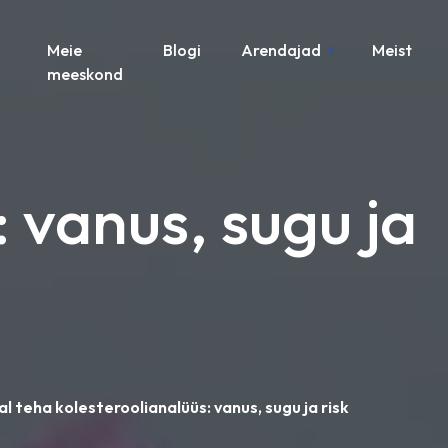
Meie
Blogi
Arendajad
Meist
meeskond
: vanus, sugu ja
lal teha kolesteroolianalüüs: vanus, sugu ja risk