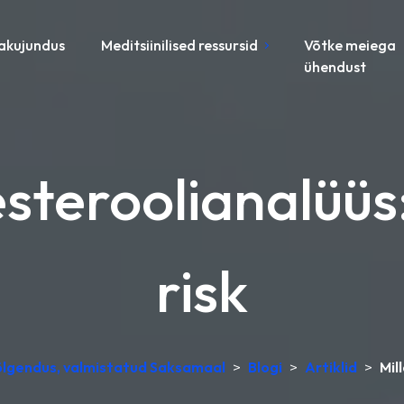
akujundus
Meditsiinilised ressursid
Võtke meiega
ühendust
esteroolianalüüs
risk
tõlgendus, valmistatud Saksamaal
>
Blogi
>
Artiklid
>
Mil