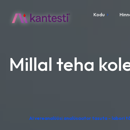
Kodu
Hinn
Millal teha kol
AI vereanalüüsi analüsaator tasuta – labori 