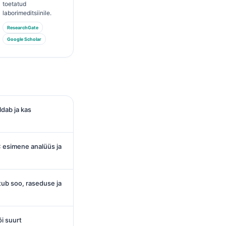
toetatud
laborimeditsiinile.
ResearchGate
Google Scholar
ldab ja kas
 esimene analüüs ja
tub soo, raseduse ja
õi suurt