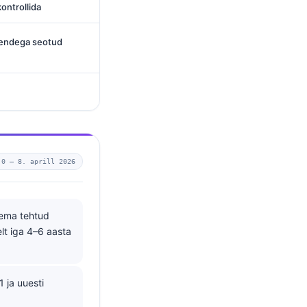
kontrollida
nendega seotud
.0 —
8. aprill 2026
lema tehtud
lt iga 4–6 aasta
1 ja uuesti