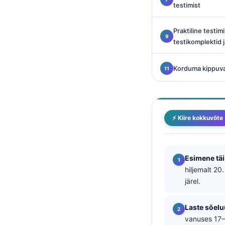
testimist
Català
O‘zbekcha
Praktiline testi
Українська
testikomplektid j
አማርኛ
Korduma kippuv
Kiswahili
ភាសាខ្មែរ
ဗမာစာ
⚡ Kiire kokkuvõte
ไทย
Tagalog
Tiếng Việt
Esimene täi
hiljemalt 20
Bahasa Melayu
järel.
മലയാളം
ಕನ್ನಡ
Laste sõelu
vanuses 17–
ગુજરાતી