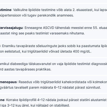
stimine
: Valikuline lipiidide testimine võib alata 2. eluaastast, kui lap
hüpertensioon või tugev perekondlik anamnees.
terviseajalugu
: Enneaegne ASCVD tähendab meestel enne 55. eluaast
uaastat ning see peaks testimist varasemaks nihutama.
e
: Enamiku tavapäraste sõeluuringute jaoks sobib ka paastumata lipii
n eelistatud, kui triglütseriidid võivad ületada 400 mg/dL.
amikul diabeediga täiskasvanutel on vaja lipiidide testimist diagnoosim
rd aastas tavapärases praktikas.
 menopaus
: Rasedus võib triglütseriidid kahekordistada või kolmeko
lgväärtus tavaliselt parem määrata 6–12 nädalat pärast sünnitust.
ine
: Korrake lipiidiprofiili 4–12 nädala jooksul pärast statiini alustami
 iga 3–12 kuu järel, kui näitajad on stabiilsed.