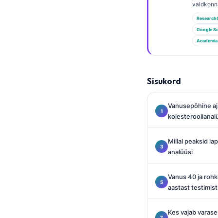
Gàidhlig
valdkonn
Euskara
Research
Google Sc
Македонски јазик
Academia
Latviešu valoda
Galego
Sisukord
অসমীয়া
සිංහල
Vanusepõhine aj
سنڌي
kolesteroolianal
پښتو
Millal peaksid la
analüüsi
Slovenčina
Vanus 40 ja rohke
Hrvatski
aastast testimist
Suomi
Қазақ тілі
Kes vajab varase