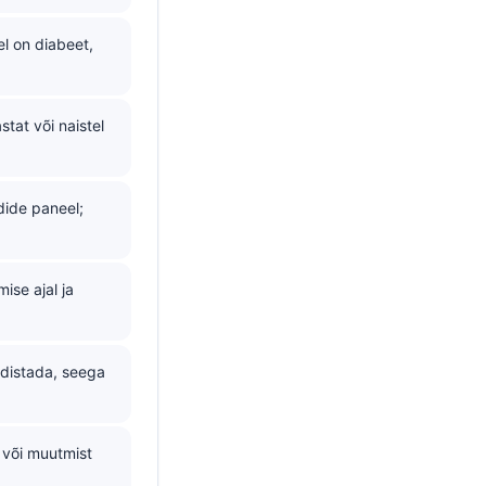
sel on diabeet,
at või naistel
dide paneel;
ise ajal ja
rdistada, seega
st või muutmist