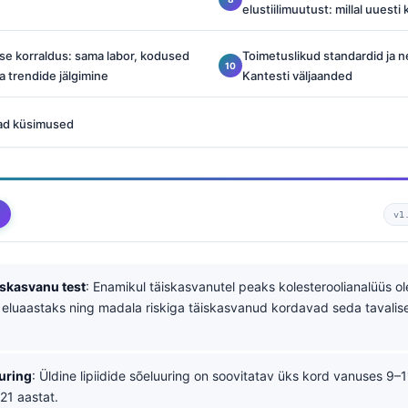
elustiilimuutust: millal uuesti 
mise korraldus: sama labor, kodused
Toimetuslikud standardid ja 
a trendide jälgimine
Kantesti väljaanded
ad küsimused
v1
skasvanu test
: Enamikul täiskasvanutel peaks kolesteroolianalüüs o
. eluaastaks ning madala riskiga täiskasvanud kordavad seda tavalise
uring
: Üldine lipiidide sõeluuring on soovitatav üks kord vanuses 9–1
21 aastat.