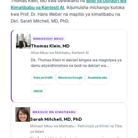
Thomas Klein, MD
kwa ushirikiano na
Bodi ya Ushauri wa
Kimatibabu ya Kantesti AI
, ikijumuisha michango kutoka
kwa Prof. Dr. Hans Weber na mapitio ya kimatibabu na
Dkt. Sarah Mitchell, MD, PhD.
MWANDISHI MKUU
Thomas Klein, MD
Afisa Mkuu wa Matibabu, Kantesti AI
Dk. Thomas Klein ni daktari bingwa wa magonjwa ya
damu aliyeidhinishwa na bodi na daktari wa
magonjwa ya ndani, mwenye zaidi ya miaka 15 ya
uzoefu katika dawa za maabara na uchambuzi wa
Gate ya Utafiti
Msomi wa Google
Academia.edu
kimatibabu unaosaidiwa na AI. Kama Afisa Mkuu wa
Tiba katika Kantesti AI, anatoa usimamizi wa
ORCID
kimatibabu wa usahihi wa matibabu wa mtandao wa
neva wa kipekee. Dk. Klein amechapisha kwa wingi
kuhusu tafsiri ya viashirio vya kibayolojia na
uchunguzi wa maabara katika mada za dawa za
MKAGUZI WA KIMATIBABU
maabara.
Sarah Mitchell, MD, PhD
Mshauri Mkuu wa Matibabu - Patholojia ya Kliniki na Tiba
ya Ndani