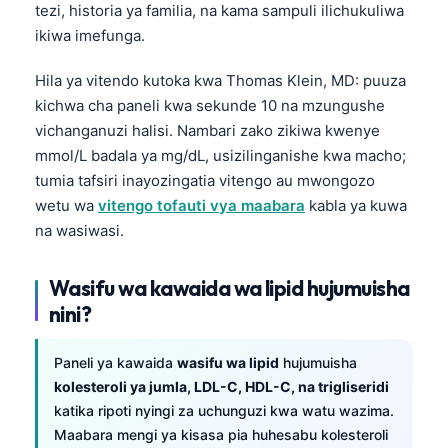
tezi, historia ya familia, na kama sampuli ilichukuliwa
ikiwa imefunga.
Hila ya vitendo kutoka kwa Thomas Klein, MD: puuza
kichwa cha paneli kwa sekunde 10 na mzungushe
vichanganuzi halisi. Nambari zako zikiwa kwenye
mmol/L badala ya mg/dL, usizilinganishe kwa macho;
tumia tafsiri inayozingatia vitengo au mwongozo
wetu wa
vitengo tofauti vya maabara
kabla ya kuwa
na wasiwasi.
Wasifu wa kawaida wa lipid hujumuisha
nini?
Paneli ya kawaida
wasifu wa lipid
hujumuisha
kolesteroli ya jumla, LDL-C, HDL-C, na trigliseridi
katika ripoti nyingi za uchunguzi kwa watu wazima.
Maabara mengi ya kisasa pia huhesabu kolesteroli