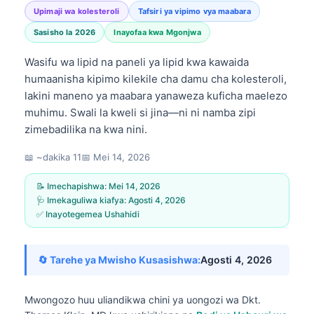
Upimaji wa kolesteroli
Tafsiri ya vipimo vya maabara
Sasisho la 2026
Inayofaa kwa Mgonjwa
Wasifu wa lipid na paneli ya lipid kwa kawaida
humaanisha kipimo kilekile cha damu cha kolesteroli,
lakini maneno ya maabara yanaweza kuficha maelezo
muhimu. Swali la kweli si jina—ni ni namba zipi
zimebadilika na kwa nini.
📖 ~dakika 11
📅
Mei 14, 2026
📝 Imechapishwa:
Mei 14, 2026
🩺 Imekaguliwa kiafya:
Agosti 4, 2026
✅ Inayotegemea Ushahidi
🔄 Tarehe ya Mwisho Kusasishwa:
Agosti 4, 2026
Mwongozo huu uliandikwa chini ya uongozi wa
Dkt.