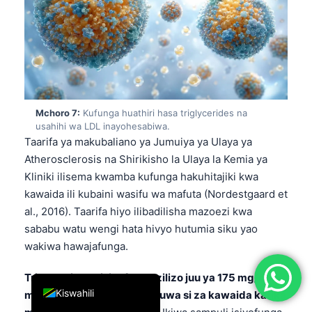
简体中文
Română
Türkçe
Ελληνικά
Português
Mchoro 7:
Kufunga huathiri hasa triglycerides na
usahihi wa LDL inayohesabiwa.
Español
Taarifa ya makubaliano ya Jumuiya ya Ulaya ya
Italiano
Atherosclerosis na Shirikisho la Ulaya la Kemia ya
Kliniki ilisema kwamba kufunga hakuhitajiki kwa
עִבְרִית
kawaida ili kubaini wasifu wa mafuta (Nordestgaard et
Français
al., 2016). Taarifa hiyo ilibadilisha mazoezi kwa
العربية
sababu watu wengi hata hivyo hutumia siku yao
wakiwa hawajafunga.
Deutsch
English
Triglycerides zisizofunga zilizo juu ya 175 mg/dL
Kiswahili
mara nyingi huchukuliwa kuwa si za kawaida katika