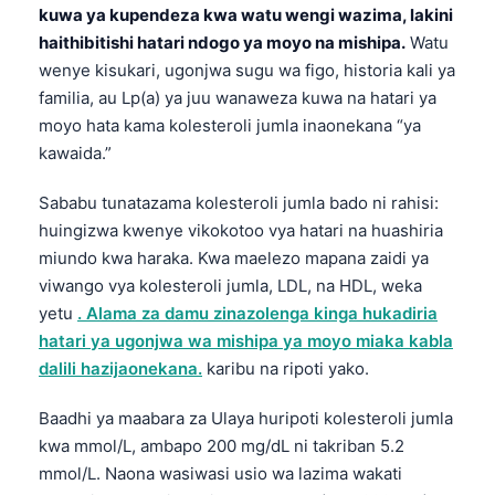
kuwa ya kupendeza kwa watu wengi wazima, lakini
haithibitishi hatari ndogo ya moyo na mishipa.
Watu
wenye kisukari, ugonjwa sugu wa figo, historia kali ya
familia, au Lp(a) ya juu wanaweza kuwa na hatari ya
moyo hata kama kolesteroli jumla inaonekana “ya
kawaida.”
Sababu tunatazama kolesteroli jumla bado ni rahisi:
huingizwa kwenye vikokotoo vya hatari na huashiria
miundo kwa haraka. Kwa maelezo mapana zaidi ya
viwango vya kolesteroli jumla, LDL, na HDL, weka
yetu
. Alama za damu zinazolenga kinga hukadiria
hatari ya ugonjwa wa mishipa ya moyo miaka kabla
dalili hazijaonekana.
karibu na ripoti yako.
Baadhi ya maabara za Ulaya huripoti kolesteroli jumla
kwa mmol/L, ambapo 200 mg/dL ni takriban 5.2
mmol/L. Naona wasiwasi usio wa lazima wakati