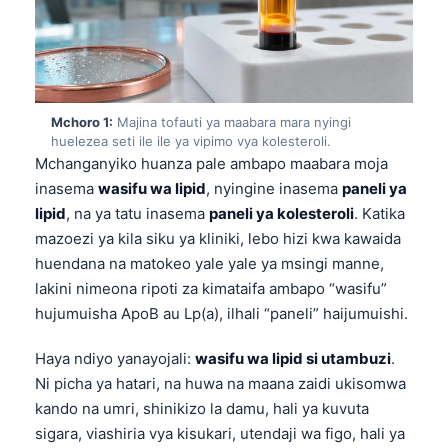
Mchoro 1:
Majina tofauti ya maabara mara nyingi
huelezea seti ile ile ya vipimo vya kolesteroli.
Mchanganyiko huanza pale ambapo maabara moja
inasema
wasifu wa lipid
, nyingine inasema
paneli ya
lipid
, na ya tatu inasema
paneli ya kolesteroli
. Katika
mazoezi ya kila siku ya kliniki, lebo hizi kwa kawaida
huendana na matokeo yale yale ya msingi manne,
lakini nimeona ripoti za kimataifa ambapo “wasifu”
hujumuisha ApoB au Lp(a), ilhali “paneli” haijumuishi.
Haya ndiyo yanayojali:
wasifu wa lipid si utambuzi
.
Ni picha ya hatari, na huwa na maana zaidi ukisomwa
kando na umri, shinikizo la damu, hali ya kuvuta
sigara, viashiria vya kisukari, utendaji wa figo, hali ya