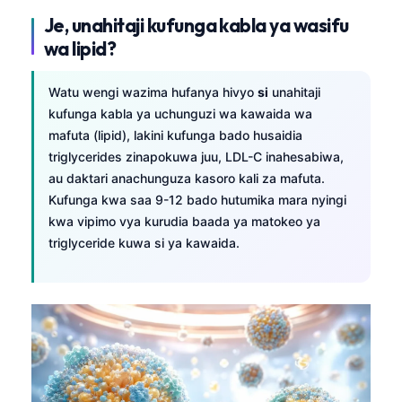
日本語
Je, unahitaji kufunga kabla ya wasifu
Eesti
wa lipid?
Azərbaycan dili
Watu wengi wazima hufanya hivyo
si
unahitaji
Bosanski
kufunga kabla ya uchunguzi wa kawaida wa
Svenska
mafuta (lipid), lakini kufunga bado husaidia
triglycerides zinapokuwa juu, LDL-C inahesabiwa,
Српски језик
au daktari anachunguza kasoro kali za mafuta.
Íslenska
Kufunga kwa saa 9-12 bado hutumika mara nyingi
Հայերեն
kwa vipimo vya kurudia baada ya matokeo ya
triglyceride kuwa si ya kawaida.
Bahasa Indonesia
हिन्दी
Nederlands
Dansk
Български
فارسی