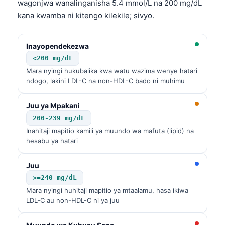
wagonjwa wanalinganisha 5.4 mmol/L na 200 mg/dL
kana kwamba ni kitengo kilekile; sivyo.
Inayopendekezwa
<200 mg/dL
Mara nyingi hukubalika kwa watu wazima wenye hatari
ndogo, lakini LDL-C na non-HDL-C bado ni muhimu
Juu ya Mpakani
200-239 mg/dL
Inahitaji mapitio kamili ya muundo wa mafuta (lipid) na
hesabu ya hatari
Juu
>=240 mg/dL
Mara nyingi huhitaji mapitio ya mtaalamu, hasa ikiwa
LDL-C au non-HDL-C ni ya juu