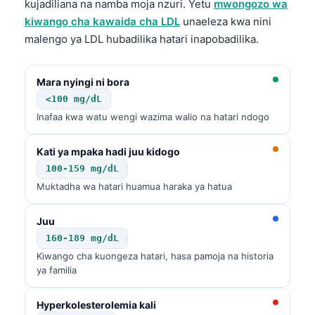
kujadiliana na namba moja nzuri. Yetu
mwongozo wa
kiwango cha kawaida cha LDL
unaeleza kwa nini
malengo ya LDL hubadilika hatari inapobadilika.
Mara nyingi ni bora
<100 mg/dL
Inafaa kwa watu wengi wazima walio na hatari ndogo
Kati ya mpaka hadi juu kidogo
100-159 mg/dL
Muktadha wa hatari huamua haraka ya hatua
Juu
160-189 mg/dL
Kiwango cha kuongeza hatari, hasa pamoja na historia
ya familia
Hyperkolesterolemia kali