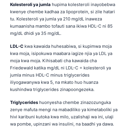
Kolesteroli ya jumla
hupima kolesteroli inayobebwa
kwenye chembe kadhaa za lipoprotein, si zile hatari
tu. Kolesteroli ya jumla ya 210 mg/dL inaweza
kumaanisha mambo tofauti sana ikiwa HDL-C ni 85
mg/dL dhidi ya 35 mg/dL.
LDL-C
kwa kawaida huhesabiwa, si kupimwa moja
kwa moja, isipokuwa maabara iagize njia ya LDL ya
moja kwa moja. Kihisabati cha kawaida cha
Friedewald katika mg/dL ni LDL-C = kolesteroli ya
jumla minus HDL-C minus triglycerides
iliyogawanywa kwa 5, na mkato huo huanza
kushindwa triglycerides zinapoongezeka.
Triglycerides
huonyesha chembe zinazozunguka
zenye mafuta mengi na mabadiliko ya kimetaboliki ya
hivi karibuni kutoka kwa milo, uzalishaji wa ini, ulaji
wa pombe, upinzani wa insulini, na baadhi ya dawa.