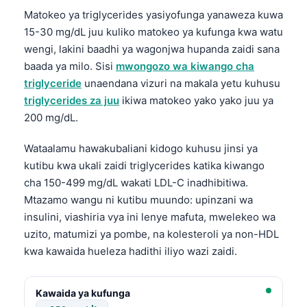
Català
Matokeo ya triglycerides yasiyofunga yanaweza kuwa
15-30 mg/dL juu kuliko matokeo ya kufunga kwa watu
O‘zbekcha
wengi, lakini baadhi ya wagonjwa hupanda zaidi sana
Українська
baada ya milo. Sisi
mwongozo wa kiwango cha
አማርኛ
triglyceride
unaendana vizuri na makala yetu kuhusu
triglycerides za juu
ikiwa matokeo yako yako juu ya
ភាសាខ្មែរ
200 mg/dL.
ဗမာစာ
ไทย
Wataalamu hawakubaliani kidogo kuhusu jinsi ya
kutibu kwa ukali zaidi triglycerides katika kiwango
Tagalog
cha 150-499 mg/dL wakati LDL-C inadhibitiwa.
Tiếng Việt
Mtazamo wangu ni kutibu muundo: upinzani wa
Bahasa Melayu
insulini, viashiria vya ini lenye mafuta, mwelekeo wa
uzito, matumizi ya pombe, na kolesteroli ya non-HDL
മലയാളം
kwa kawaida hueleza hadithi iliyo wazi zaidi.
ಕನ್ನಡ
ગુજરાતી
Kawaida ya kufunga
தமிழ்