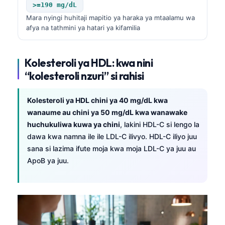
>=190 mg/dL
Mara nyingi huhitaji mapitio ya haraka ya mtaalamu wa
afya na tathmini ya hatari ya kifamilia
Kolesteroli ya HDL: kwa nini
“kolesteroli nzuri” si rahisi
Kolesteroli ya HDL chini ya 40 mg/dL kwa
wanaume au chini ya 50 mg/dL kwa wanawake
huchukuliwa kuwa ya chini
, lakini HDL-C si lengo la
dawa kwa namna ile ile LDL-C ilivyo. HDL-C iliyo juu
sana si lazima ifute moja kwa moja LDL-C ya juu au
ApoB ya juu.