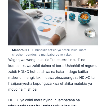
Mchoro 5:
HDL husaidia tafsiri ya hatari lakini mara
chache huendesha matibabu peke yake.
Wagonjwa wengi husikia “kolesteroli nzuri” na
kudhani kuwa zaidi daima ni bora. Ushahidi ni mgumu
zaidi: HDL-C huhusishwa na hatari ndogo katika
makundi mengi, lakini dawa zinazoongeza HDL-C tu
hazijaonyesha kupunguza kwa uhakika matukio ya
moyo na mishipa.
HDL-C ya chini mara nyingi huambatana na
triglycerides za juu, upinzani wa insulini,