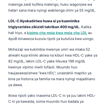
inalenga zaidi kufikia malengo, huku wagonjwa wa
hatari sana mara nyingi wakilenga chini ya 55 mg/dL.
LDL-C iliyokadiriwa huwa si ya kuaminika
triglycerides zikizidi takriban 400 mg/dL.
Katika
hali hiyo, a
kipimo cha moja kwa moja cha LDL
au
ApoB kinaweza kuzuia ripoti ya kutuliza kwa uongo.
Mchezaji wa kukimbia mwenye umri wa miaka 52
aliwahi kuja kliniki akiwa na kiburi kwa HDL-C yake ya
82 mg/dL, lakini LDL-C yake ilikuwa 196 mg/dL
kwenye vipimo viwili tofauti. Muundo huo
haujasawazishwa “kwa HDL”; unastahili mapitio ya
kina ya historia ya familia na mara nyingi majadiliano
ya dawa.
Ikiwa ripoti yako inasema LDL-C ni ya juu lakini HDL-
C ni ya kawaida, soma muundo huo badala ya