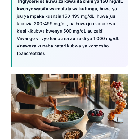
Triglycerides huwa za kawaida chini ya 150 mg/dL
Frysk
kwenye wasifu wa mafuta wa kufunga
, huwa ya
juu ya mpaka kuanzia 150-199 mg/dL, huwa juu
Esperanto
kuanzia 200-499 mg/dL, na huwa juu sana kwa
Беларуская мова
kiasi kikubwa kwenye 500 mg/dL au zaidi.
Татар теле
Viwango vilivyo karibu na au zaidi ya 1,000 mg/dL
vinaweza kubeba hatari kubwa ya kongosho
Кыргызча
(pancreatitis).
ئۇيغۇرچە
Cebuano
Basa Jawa
ພາສາລາວ
Монгол
Afrikaans
العربية المغربية
Occitan