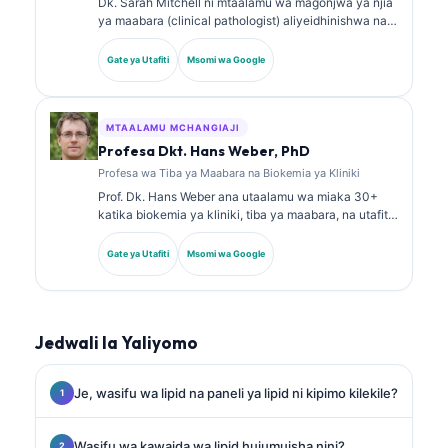
Dk. Sarah Mitchell ni mtaalamu wa magonjwa ya njia
ya maabara (clinical pathologist) aliyeidhinishwa na
bodi, mwenye zaidi ya miaka 18 ya uzoefu. Ana vyeti
vya utaalamu katika kemia ya kliniki na amechapisha
Gate ya Utafiti
Msomi wa Google
kwa wingi kuhusu paneli za viashiria vya kiafya na
uchambuzi wa maabara katika mazoezi ya kliniki.
MTAALAMU MCHANGIAJI
Profesa Dkt. Hans Weber, PhD
Profesa wa Tiba ya Maabara na Biokemia ya Kliniki
Prof. Dk. Hans Weber ana utaalamu wa miaka 30+
katika biokemia ya kliniki, tiba ya maabara, na utafiti
wa viashiria vya kiafya (biomarkers). Aliwahi kuwa
Rais wa zamani wa Jumuiya ya Ujerumani ya Kemia
Gate ya Utafiti
Msomi wa Google
ya Kliniki, na anajikita katika uchambuzi wa paneli za
uchunguzi, ulinganishaji wa viashiria vya kiafya, na
tiba ya maabara inayosaidiwa na AI.
Jedwali la Yaliyomo
Je, wasifu wa lipid na paneli ya lipid ni kipimo kilekile?
Wasifu wa kawaida wa lipid hujumuisha nini?