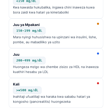
<150 mg/dL
తెలుగు
Kwa kawaida hukubalika, ingawa chini inaweza kuwa
bora zaidi kwa hatari ya kimetaboliki
मराठी
اردو
Juu ya Mpakani
150-199 mg/dL
বাংলা
Mara nyingi huhusishwa na upinzani wa insulini, lishe,
Shqip
pombe, au mabadiliko ya uzito
Magyar
Juu
Slovenščina
200-499 mg/dL
한국어
Huongeza mzigo wa chembe zisizo za HDL na inaweza
kuathiri hesabu ya LDL
Polski
Lietuvių kalba
Kali
Русский
>=500 mg/dL
Inahitaji ufuatiliaji wa haraka kwa sababu hatari ya
ქართული
kongosho (pancreatitis) huongezeka
Čeština