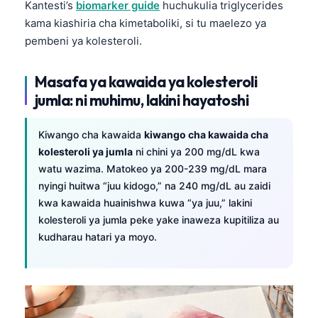
Kantesti’s
biomarker guide
huchukulia triglycerides
kama kiashiria cha kimetaboliki, si tu maelezo ya
pembeni ya kolesteroli.
Masafa ya kawaida ya kolesteroli
jumla: ni muhimu, lakini hayatoshi
Kiwango cha kawaida
kiwango cha kawaida cha
kolesteroli ya jumla
ni chini ya 200 mg/dL kwa
watu wazima. Matokeo ya 200-239 mg/dL mara
nyingi huitwa “juu kidogo,” na 240 mg/dL au zaidi
kwa kawaida huainishwa kuwa “ya juu,” lakini
kolesteroli ya jumla peke yake inaweza kupitiliza au
kudharau hatari ya moyo.