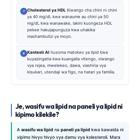
Cholesterol ya HDL
Kiwango cha chini ni chini
ya 40 mg/dL kwa wanaume au chini ya 50
mg/dL kwa wanawake, lakini kuongeza HDL
pekee hakujapunguza kwa uhakika
mashambulizi ya moyo.
Kantesti AI
husoma matokeo ya lipid kwa
kuyazingatia kwa kuangalia vitengo, viwango
vya rejea, mwelekeo, dawa, viashiria vya
kisukari, utendaji wa figo, na hatari ya familia.
Je, wasifu wa lipid na paneli ya lipid ni
kipimo kilekile?
A
wasifu wa lipid
na
paneli ya lipid
kwa kawaida ni
vipimo hivyo hivyo vya damu vya kolesteroli. Mara