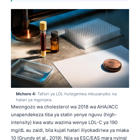
Mchoro 4:
Tafsiri ya LDL hutegemea mkusanyiko na
hatari ya mgonjwa.
Mwongozo wa cholesterol wa 2018 wa AHA/ACC
unapendekeza tiba ya statin yenye nguvu (high-
intensity) kwa watu wazima wenye LDL-C ya 190
mg/dL au zaidi, bila kujali hatari iliyokadiriwa ya miaka
10 (Grundy et al., 2019). Njia ya ESC/EAS mara nyingi