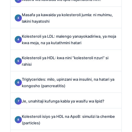
Masafa ya kawaida ya kolesteroli jumla: ni muhimu,
lakini hayatoshi
Kolesteroli ya LDL: malengo yanayokadiriwa, ya moja
kwa moja, na ya kutathmini hatari
Kolesteroli ya HDL: kwa nini “kolesteroli nzuri” si
rahisi
Triglycerides: milo, upinzani wa insulini, na hatari ya
kongosho (pancreatitis)
Je, unahitaji kufunga kabla ya wasifu wa lipid?
Kolesteroli isiyo ya HDL na ApoB: simulizi la chembe
(particles)