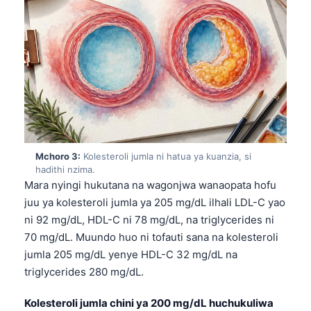
Mchoro 3:
Kolesteroli jumla ni hatua ya kuanzia, si
hadithi nzima.
Mara nyingi hukutana na wagonjwa wanaopata hofu
juu ya kolesteroli jumla ya 205 mg/dL ilhali LDL-C yao
ni 92 mg/dL, HDL-C ni 78 mg/dL, na triglycerides ni
70 mg/dL. Muundo huo ni tofauti sana na kolesteroli
jumla 205 mg/dL yenye HDL-C 32 mg/dL na
triglycerides 280 mg/dL.
Kolesteroli jumla chini ya 200 mg/dL huchukuliwa