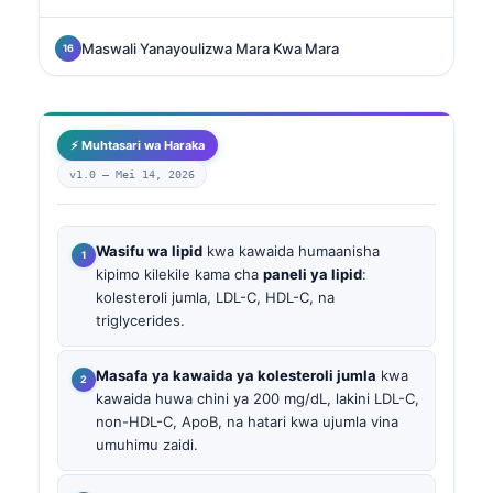
Maswali Yanayoulizwa Mara Kwa Mara
⚡ Muhtasari wa Haraka
v1.0 —
Mei 14, 2026
Wasifu wa lipid
kwa kawaida humaanisha
kipimo kilekile kama cha
paneli ya lipid
:
kolesteroli jumla, LDL-C, HDL-C, na
triglycerides.
Masafa ya kawaida ya kolesteroli jumla
kwa
kawaida huwa chini ya 200 mg/dL, lakini LDL-C,
non-HDL-C, ApoB, na hatari kwa ujumla vina
umuhimu zaidi.