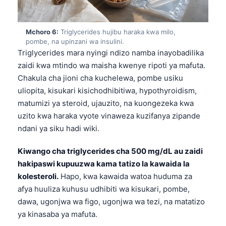
Gàidhlig
Euskara
Mchoro 6:
Triglycerides hujibu haraka kwa milo,
Македонски јазик
pombe, na upinzani wa insulini.
Latviešu valoda
Triglycerides mara nyingi ndizo namba inayobadilika
zaidi kwa mtindo wa maisha kwenye ripoti ya mafuta.
Galego
Chakula cha jioni cha kuchelewa, pombe usiku
অসমীয়া
uliopita, kisukari kisichodhibitiwa, hypothyroidism,
සිංහල
matumizi ya steroid, ujauzito, na kuongezeka kwa
uzito kwa haraka vyote vinaweza kuzifanya zipande
سنڌي
ndani ya siku hadi wiki.
پښتو
Kiwango cha triglycerides cha 500 mg/dL au zaidi
hakipaswi kupuuzwa kama tatizo la kawaida la
Slovenčina
kolesteroli.
Hapo, kwa kawaida watoa huduma za
Hrvatski
afya huuliza kuhusu udhibiti wa kisukari, pombe,
Suomi
dawa, ugonjwa wa figo, ugonjwa wa tezi, na matatizo
ya kinasaba ya mafuta.
Қазақ тілі