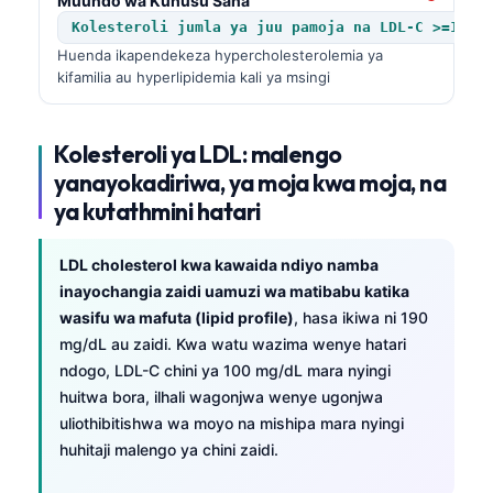
Muundo wa Kuhusu Sana
Kolesteroli jumla ya juu pamoja na LDL-C >=190 
Huenda ikapendekeza hypercholesterolemia ya
kifamilia au hyperlipidemia kali ya msingi
Kolesteroli ya LDL: malengo
yanayokadiriwa, ya moja kwa moja, na
ya kutathmini hatari
LDL cholesterol kwa kawaida ndiyo namba
inayochangia zaidi uamuzi wa matibabu katika
wasifu wa mafuta (lipid profile)
, hasa ikiwa ni 190
mg/dL au zaidi. Kwa watu wazima wenye hatari
ndogo, LDL-C chini ya 100 mg/dL mara nyingi
huitwa bora, ilhali wagonjwa wenye ugonjwa
uliothibitishwa wa moyo na mishipa mara nyingi
huhitaji malengo ya chini zaidi.