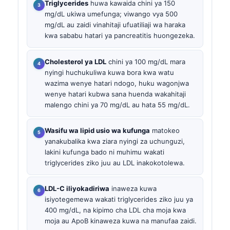
Triglycerides
huwa kawaida chini ya 150
mg/dL ukiwa umefunga; viwango vya 500
mg/dL au zaidi vinahitaji ufuatiliaji wa haraka
kwa sababu hatari ya pancreatitis huongezeka.
Cholesterol ya LDL
chini ya 100 mg/dL mara
nyingi huchukuliwa kuwa bora kwa watu
wazima wenye hatari ndogo, huku wagonjwa
wenye hatari kubwa sana huenda wakahitaji
malengo chini ya 70 mg/dL au hata 55 mg/dL.
Wasifu wa lipid usio wa kufunga
matokeo
yanakubalika kwa ziara nyingi za uchunguzi,
lakini kufunga bado ni muhimu wakati
triglycerides ziko juu au LDL inakokotolewa.
LDL-C iliyokadiriwa
inaweza kuwa
isiyotegemewa wakati triglycerides ziko juu ya
400 mg/dL, na kipimo cha LDL cha moja kwa
moja au ApoB kinaweza kuwa na manufaa zaidi.