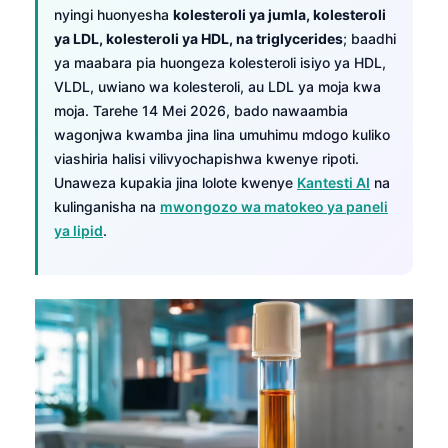
nyingi huonyesha
kolesteroli ya jumla, kolesteroli
ya LDL, kolesteroli ya HDL, na triglycerides
; baadhi
ya maabara pia huongeza kolesteroli isiyo ya HDL,
VLDL, uwiano wa kolesteroli, au LDL ya moja kwa
moja. Tarehe 14 Mei 2026, bado nawaambia
wagonjwa kwamba jina lina umuhimu mdogo kuliko
viashiria halisi vilivyochapishwa kwenye ripoti.
Unaweza kupakia jina lolote kwenye
Kantesti AI
na
kulinganisha na
mwongozo wa matokeo ya paneli
ya lipid
.