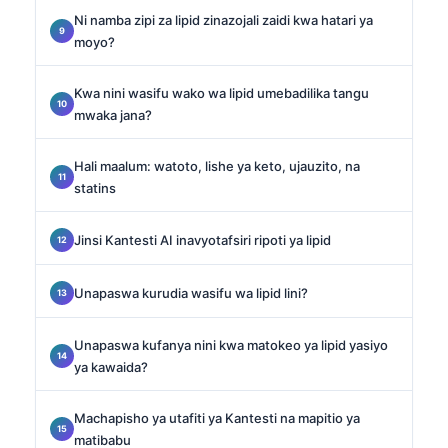
Ni namba zipi za lipid zinazojali zaidi kwa hatari ya
moyo?
Kwa nini wasifu wako wa lipid umebadilika tangu
mwaka jana?
Hali maalum: watoto, lishe ya keto, ujauzito, na
statins
Jinsi Kantesti AI inavyotafsiri ripoti ya lipid
Unapaswa kurudia wasifu wa lipid lini?
Unapaswa kufanya nini kwa matokeo ya lipid yasiyo
ya kawaida?
Machapisho ya utafiti ya Kantesti na mapitio ya
matibabu