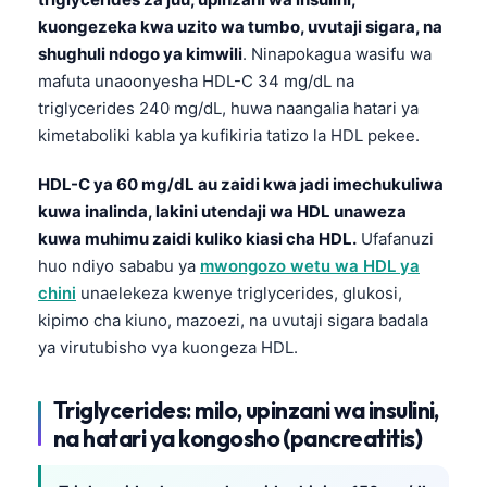
kuongezeka kwa uzito wa tumbo, uvutaji sigara, na
shughuli ndogo ya kimwili
. Ninapokagua wasifu wa
mafuta unaoonyesha HDL-C 34 mg/dL na
triglycerides 240 mg/dL, huwa naangalia hatari ya
kimetaboliki kabla ya kufikiria tatizo la HDL pekee.
HDL-C ya 60 mg/dL au zaidi kwa jadi imechukuliwa
kuwa inalinda, lakini utendaji wa HDL unaweza
kuwa muhimu zaidi kuliko kiasi cha HDL.
Ufafanuzi
huo ndiyo sababu ya
mwongozo wetu wa HDL ya
chini
unaelekeza kwenye triglycerides, glukosi,
kipimo cha kiuno, mazoezi, na uvutaji sigara badala
ya virutubisho vya kuongeza HDL.
Triglycerides: milo, upinzani wa insulini,
na hatari ya kongosho (pancreatitis)
Norsk bokmål
Ślōnskŏ gŏdka