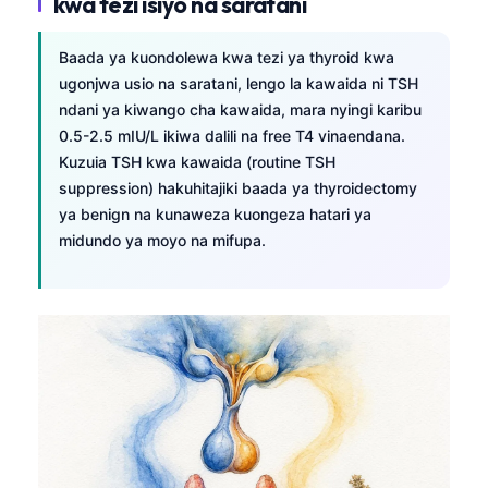
kwa tezi isiyo na saratani
Baada ya kuondolewa kwa tezi ya thyroid kwa
ugonjwa usio na saratani, lengo la kawaida ni TSH
ndani ya kiwango cha kawaida, mara nyingi karibu
0.5-2.5 mIU/L ikiwa dalili na free T4 vinaendana.
Kuzuia TSH kwa kawaida (routine TSH
suppression) hakuhitajiki baada ya thyroidectomy
ya benign na kunaweza kuongeza hatari ya
midundo ya moyo na mifupa.