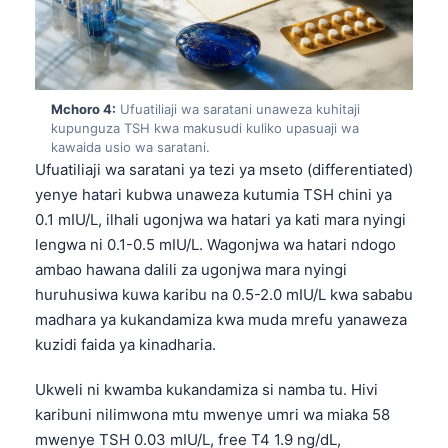
Mchoro 4:
Ufuatiliaji wa saratani unaweza kuhitaji
kupunguza TSH kwa makusudi kuliko upasuaji wa
kawaida usio wa saratani.
Ufuatiliaji wa saratani ya tezi ya mseto (differentiated)
yenye hatari kubwa unaweza kutumia TSH chini ya
0.1 mIU/L, ilhali ugonjwa wa hatari ya kati mara nyingi
lengwa ni 0.1-0.5 mIU/L. Wagonjwa wa hatari ndogo
ambao hawana dalili za ugonjwa mara nyingi
huruhusiwa kuwa karibu na 0.5-2.0 mIU/L kwa sababu
madhara ya kukandamiza kwa muda mrefu yanaweza
kuzidi faida ya kinadharia.
Ukweli ni kwamba kukandamiza si namba tu. Hivi
karibuni nilimwona mtu mwenye umri wa miaka 58
mwenye TSH 0.03 mIU/L, free T4 1.9 ng/dL,