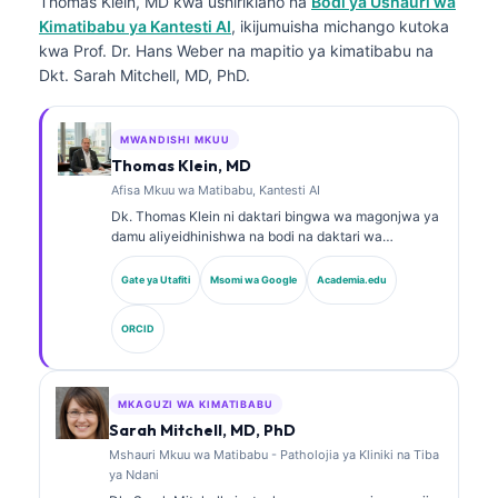
Thomas Klein, MD
kwa ushirikiano na
Bodi ya Ushauri wa
Kimatibabu ya Kantesti AI
, ikijumuisha michango kutoka
kwa Prof. Dr. Hans Weber na mapitio ya kimatibabu na
Dkt. Sarah Mitchell, MD, PhD.
MWANDISHI MKUU
Thomas Klein, MD
Afisa Mkuu wa Matibabu, Kantesti AI
Dk. Thomas Klein ni daktari bingwa wa magonjwa ya
damu aliyeidhinishwa na bodi na daktari wa
magonjwa ya ndani, mwenye zaidi ya miaka 15 ya
uzoefu katika dawa za maabara na uchambuzi wa
Gate ya Utafiti
Msomi wa Google
Academia.edu
kimatibabu unaosaidiwa na AI. Kama Afisa Mkuu wa
Tiba katika Kantesti AI, anatoa usimamizi wa
ORCID
kimatibabu wa usahihi wa matibabu wa mtandao wa
neva wa kipekee. Dk. Klein amechapisha kwa wingi
kuhusu tafsiri ya viashirio vya kibayolojia na
uchunguzi wa maabara katika mada za dawa za
MKAGUZI WA KIMATIBABU
maabara.
Sarah Mitchell, MD, PhD
Mshauri Mkuu wa Matibabu - Patholojia ya Kliniki na Tiba
ya Ndani