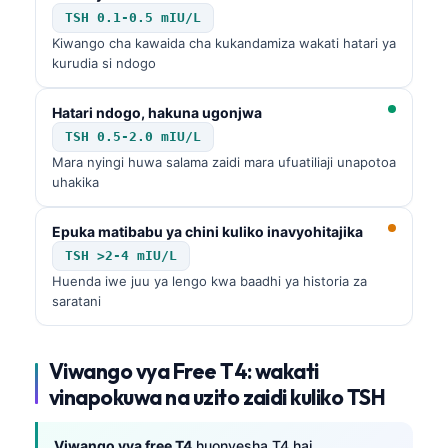
TSH 0.1-0.5 mIU/L
Kiwango cha kawaida cha kukandamiza wakati hatari ya
kurudia si ndogo
Hatari ndogo, hakuna ugonjwa
TSH 0.5-2.0 mIU/L
Mara nyingi huwa salama zaidi mara ufuatiliaji unapotoa
uhakika
Epuka matibabu ya chini kuliko inavyohitajika
TSH >2-4 mIU/L
Huenda iwe juu ya lengo kwa baadhi ya historia za
saratani
Viwango vya
Free T4
: wakati
vinapokuwa na uzito zaidi kuliko
TSH
Viwango vya free T4
huonyesha T4 hai