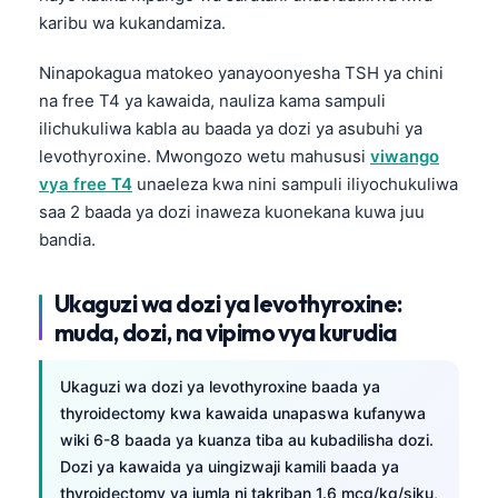
Gàidhlig
karibu wa kukandamiza.
Euskara
Ninapokagua matokeo yanayoonyesha TSH ya chini
Македонски јазик
na free T4 ya kawaida, nauliza kama sampuli
Latviešu valoda
ilichukuliwa kabla au baada ya dozi ya asubuhi ya
Galego
levothyroxine. Mwongozo wetu mahususi
viwango
vya free T4
unaeleza kwa nini sampuli iliyochukuliwa
অসমীয়া
saa 2 baada ya dozi inaweza kuonekana kuwa juu
සිංහල
bandia.
سنڌي
پښتو
Ukaguzi wa dozi ya levothyroxine:
muda, dozi, na vipimo vya kurudia
Slovenčina
Ukaguzi wa dozi ya levothyroxine baada ya
Hrvatski
thyroidectomy kwa kawaida unapaswa kufanywa
wiki 6-8 baada ya kuanza tiba au kubadilisha dozi.
Suomi
Dozi ya kawaida ya uingizwaji kamili baada ya
Қазақ тілі
thyroidectomy ya jumla ni takriban 1.6 mcg/kg/siku,