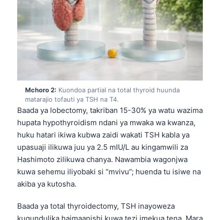
Mchoro 2:
Kuondoa partial na total thyroid huunda
matarajio tofauti ya TSH na T4.
Baada ya lobectomy, takriban 15-30% ya watu wazima
hupata hypothyroidism ndani ya mwaka wa kwanza,
huku hatari ikiwa kubwa zaidi wakati TSH kabla ya
upasuaji ilikuwa juu ya 2.5 mIU/L au kingamwili za
Hashimoto zilikuwa chanya. Nawambia wagonjwa
kuwa sehemu iliyobaki si “mvivu”; huenda tu isiwe na
akiba ya kutosha.
Baada ya total thyroidectomy, TSH inayoweza
kugundulika haimaanishi kuwa tezi imekua tena. Mara