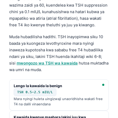
wazima zaidi ya 60, kuendelea kwa TSH suppression
chini ya 0.1 mIU/L kunahusishwa na hatari kubwa ya
mpapatiko wa atiria (atrial fibrillation), hasa wakati
free T4 iko kwenye theluthi ya juu ya kiwango.
Muda hubadilisha hadithi. TSH inayopimwa siku 10
baada ya kuongeza levothyroxine mara nyingi
inaweza kupotosha kwa sababu free T4 hubadilika
ndani ya siku, lakini TSH huenda ikahitaji wiki 6-8;
sisi
mwongozo wa TSH wa kawaida
hutoa muktadha
wa umri na muda.
Lengo la kawaida la benign
TSH 0.5-2.5 mIU/L
Mara nyingi huleta uingizwaji unaoridhisha wakati free
T4 na dalili vinaendana
Kawaida kwenye maabara lakini juu kwa