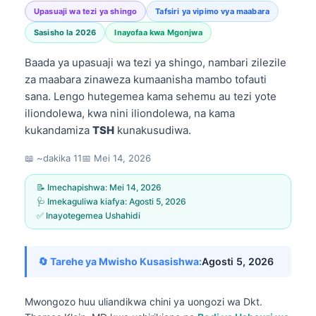
Upasuaji wa tezi ya shingo
Tafsiri ya vipimo vya maabara
Sasisho la 2026
Inayofaa kwa Mgonjwa
Baada ya upasuaji wa tezi ya shingo, nambari zilezile
za maabara zinaweza kumaanisha mambo tofauti
sana. Lengo hutegemea kama sehemu au tezi yote
iliondolewa, kwa nini iliondolewa, na kama
kukandamiza
TSH
kunakusudiwa.
📖 ~dakika 11
📅
Mei 14, 2026
📝 Imechapishwa:
Mei 14, 2026
🩺 Imekaguliwa kiafya:
Agosti 5, 2026
✅ Inayotegemea Ushahidi
🔄 Tarehe ya Mwisho Kusasishwa:
Agosti 5, 2026
Mwongozo huu uliandikwa chini ya uongozi wa
Dkt.