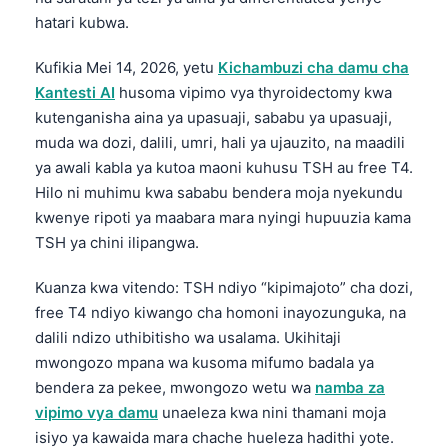
hatari kubwa.
Kufikia Mei 14, 2026, yetu
Kichambuzi cha damu cha
Kantesti AI
husoma vipimo vya thyroidectomy kwa
kutenganisha aina ya upasuaji, sababu ya upasuaji,
muda wa dozi, dalili, umri, hali ya ujauzito, na maadili
ya awali kabla ya kutoa maoni kuhusu TSH au free T4.
Hilo ni muhimu kwa sababu bendera moja nyekundu
kwenye ripoti ya maabara mara nyingi hupuuzia kama
TSH ya chini ilipangwa.
Kuanza kwa vitendo: TSH ndiyo “kipimajoto” cha dozi,
free T4 ndiyo kiwango cha homoni inayozunguka, na
dalili ndizo uthibitisho wa usalama. Ukihitaji
mwongozo mpana wa kusoma mifumo badala ya
bendera za pekee, mwongozo wetu wa
namba za
vipimo vya damu
unaeleza kwa nini thamani moja
isiyo ya kawaida mara chache hueleza hadithi yote.