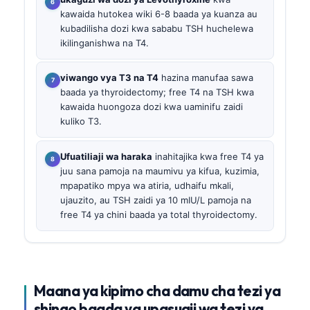
kawaida hutokea wiki 6-8 baada ya kuanza au
kubadilisha dozi kwa sababu TSH huchelewa
ikilinganishwa na T4.
viwango vya T3 na T4
hazina manufaa sawa
baada ya thyroidectomy; free T4 na TSH kwa
kawaida huongoza dozi kwa uaminifu zaidi
kuliko T3.
Ufuatiliaji wa haraka
inahitajika kwa free T4 ya
juu sana pamoja na maumivu ya kifua, kuzimia,
mpapatiko mpya wa atiria, udhaifu mkali,
ujauzito, au TSH zaidi ya 10 mIU/L pamoja na
free T4 ya chini baada ya total thyroidectomy.
Maana ya kipimo cha damu cha tezi ya
shingo baada ya upasuaji wa tezi ya