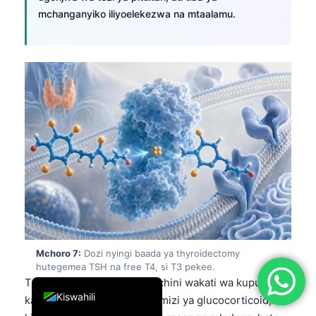
mchanganyiko iliyoelekezwa na mtaalamu.
简体中文
Română
Türkçe
Ελληνικά
Português
Español
Italiano
עִבְרִית
Français
العربية
Deutsch
Mchoro 7:
Dozi nyingi baada ya thyroidectomy
hutegemea TSH na free T4, si T3 pekee.
English
T3 ya jumla inaweza kuwa chini wakati wa kupunguza
Kiswahili
kalori, ugonjwa mkali, matumizi ya glucocorticoid, na