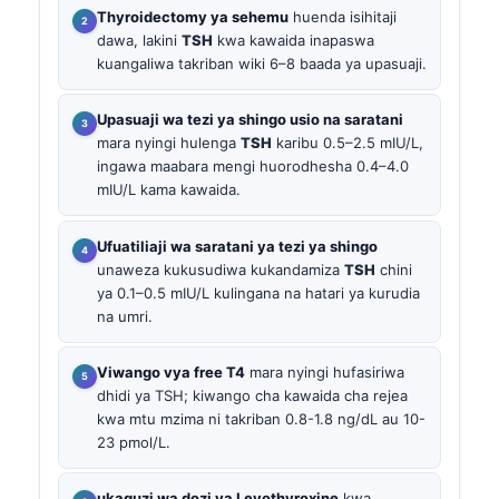
Thyroidectomy ya sehemu
huenda isihitaji
dawa, lakini
TSH
kwa kawaida inapaswa
kuangaliwa takriban wiki 6–8 baada ya upasuaji.
Upasuaji wa tezi ya shingo usio na saratani
mara nyingi hulenga
TSH
karibu 0.5–2.5 mIU/L,
ingawa maabara mengi huorodhesha 0.4–4.0
mIU/L kama kawaida.
Ufuatiliaji wa saratani ya tezi ya shingo
unaweza kukusudiwa kukandamiza
TSH
chini
ya 0.1–0.5 mIU/L kulingana na hatari ya kurudia
na umri.
Viwango vya free T4
mara nyingi hufasiriwa
dhidi ya TSH; kiwango cha kawaida cha rejea
kwa mtu mzima ni takriban 0.8-1.8 ng/dL au 10-
23 pmol/L.
ukaguzi wa dozi ya Levothyroxine
kwa