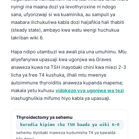
nyingi ina maana dozi ya levothyroxine ni ndogo
sana, ufyonzwaji si wa kuaminika, au sampuli ya
maabara ilichukuliwa kabla dozi haijafikia hali thabiti
(steady state), ambayo kwa watu wengi huchukua
takriban wiki 6.
Hapa ndipo utambuzi wa awali pia una umuhimu. Mtu
aliyefanyiwa upasuaji kwa ugonjwa wa Graves
anaweza kuwa na TSH inayobaki chini kwa miezi 2-3
licha ya free T4 kushuka, ilhali mtu mwenye
autoimmune thyroiditis anaweza kupanda mapema;
makala yetu kuhusu
vidokezo vya ugonjwa wa tezi
inashughulikia mifumo hiyo kabla ya upasuaji.
Thyroidectomy ya sehemu
kurudia kipimo cha TSH baada ya wiki 6-8
sehemu iliyobaki inaweza kudumisha T4 ya kawaida
bila dawa