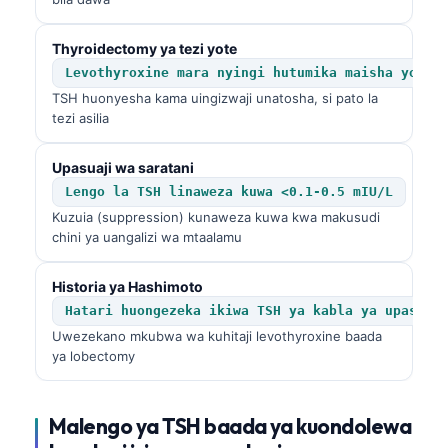
Thyroidectomy ya tezi yote
Levothyroxine mara nyingi hutumika maisha yote
TSH huonyesha kama uingizwaji unatosha, si pato la
tezi asilia
Upasuaji wa saratani
Lengo la TSH linaweza kuwa <0.1-0.5 mIU/L
Kuzuia (suppression) kunaweza kuwa kwa makusudi
chini ya uangalizi wa mtaalamu
Historia ya Hashimoto
Hatari huongezeka ikiwa TSH ya kabla ya upasuaj
Uwezekano mkubwa wa kuhitaji levothyroxine baada
ya lobectomy
Malengo ya
TSH
baada ya kuondolewa