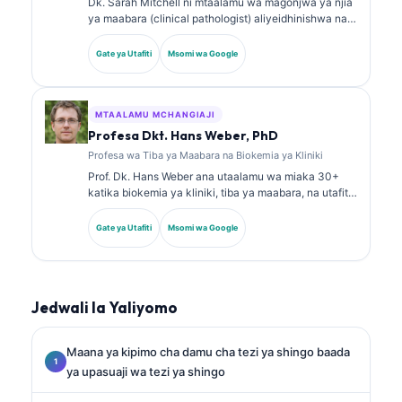
Dk. Sarah Mitchell ni mtaalamu wa magonjwa ya njia
ya maabara (clinical pathologist) aliyeidhinishwa na
bodi, mwenye zaidi ya miaka 18 ya uzoefu. Ana vyeti
vya utaalamu katika kemia ya kliniki na amechapisha
Gate ya Utafiti
Msomi wa Google
kwa wingi kuhusu paneli za viashiria vya kiafya na
uchambuzi wa maabara katika mazoezi ya kliniki.
MTAALAMU MCHANGIAJI
Profesa Dkt. Hans Weber, PhD
Profesa wa Tiba ya Maabara na Biokemia ya Kliniki
Prof. Dk. Hans Weber ana utaalamu wa miaka 30+
katika biokemia ya kliniki, tiba ya maabara, na utafiti
wa viashiria vya kiafya (biomarkers). Aliwahi kuwa
Rais wa zamani wa Jumuiya ya Ujerumani ya Kemia
Gate ya Utafiti
Msomi wa Google
ya Kliniki, na anajikita katika uchambuzi wa paneli za
uchunguzi, ulinganishaji wa viashiria vya kiafya, na
tiba ya maabara inayosaidiwa na AI.
Jedwali la Yaliyomo
Maana ya kipimo cha damu cha tezi ya shingo baada
ya upasuaji wa tezi ya shingo