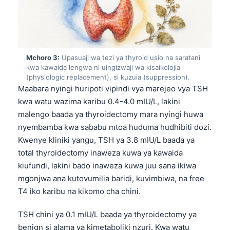
Mchoro 3:
Upasuaji wa tezi ya thyroid usio na saratani
kwa kawaida lengwa ni uingizwaji wa kisaikolojia
(physiologic replacement), si kuzuia (suppression).
Maabara nyingi huripoti vipindi vya marejeo vya TSH
kwa watu wazima karibu 0.4-4.0 mIU/L, lakini
malengo baada ya thyroidectomy mara nyingi huwa
nyembamba kwa sababu mtoa huduma hudhibiti dozi.
Kwenye kliniki yangu, TSH ya 3.8 mIU/L baada ya
total thyroidectomy inaweza kuwa ya kawaida
kiufundi, lakini bado inaweza kuwa juu sana ikiwa
mgonjwa ana kutovumilia baridi, kuvimbiwa, na free
T4 iko karibu na kikomo cha chini.
TSH chini ya 0.1 mIU/L baada ya thyroidectomy ya
benign si alama ya kimetaboliki nzuri. Kwa watu