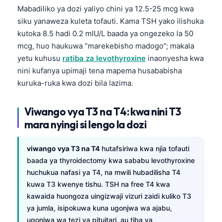
日本語
Mabadiliko ya dozi yaliyo chini ya 12.5-25 mcg kwa
siku yanaweza kuleta tofauti. Kama TSH yako ilishuka
Eesti
kutoka 8.5 hadi 0.2 mIU/L baada ya ongezeko la 50
Azərbaycan dili
mcg, huo haukuwa “marekebisho madogo”; makala
Bosanski
yetu kuhusu
ratiba za levothyroxine
inaonyesha kwa
nini kufanya upimaji tena mapema husababisha
Svenska
kuruka-ruka kwa dozi bila lazima.
Српски језик
Íslenska
Viwango vya
T3
na
T4
: kwa nini
T3
Հայերեն
mara nyingi si lengo la dozi
Bahasa Indonesia
viwango vya T3 na T4
hutafsiriwa kwa njia tofauti
हिन्दी
baada ya thyroidectomy kwa sababu levothyroxine
Nederlands
huchukua nafasi ya T4, na mwili hubadilisha T4
kuwa T3 kwenye tishu. TSH na free T4 kwa
Dansk
kawaida huongoza uingizwaji vizuri zaidi kuliko T3
Български
ya jumla, isipokuwa kuna ugonjwa wa ajabu,
فارسی
ugonjwa wa tezi ya pituitari, au tiba ya