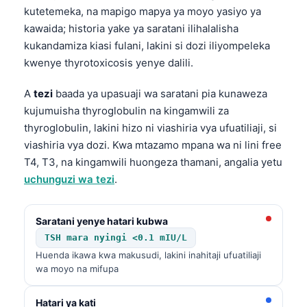
kutetemeka, na mapigo mapya ya moyo yasiyo ya
kawaida; historia yake ya saratani ilihalalisha
kukandamiza kiasi fulani, lakini si dozi iliyompeleka
kwenye thyrotoxicosis yenye dalili.
A
tezi
baada ya upasuaji wa saratani pia kunaweza
kujumuisha thyroglobulin na kingamwili za
thyroglobulin, lakini hizo ni viashiria vya ufuatiliaji, si
viashiria vya dozi. Kwa mtazamo mpana wa ni lini free
T4, T3, na kingamwili huongeza thamani, angalia yetu
uchunguzi wa tezi
.
Saratani yenye hatari kubwa
TSH mara nyingi <0.1 mIU/L
Huenda ikawa kwa makusudi, lakini inahitaji ufuatiliaji
wa moyo na mifupa
Hatari ya kati