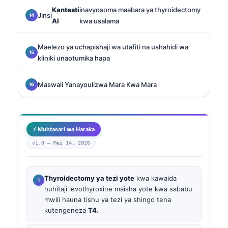
Kantesti
inavyosoma maabara ya thyroidectomy
Jinsi
AI
kwa usalama
Maelezo ya uchapishaji wa utafiti na ushahidi wa
kliniki unaotumika hapa
Maswali Yanayoulizwa Mara Kwa Mara
⚡ Muhtasari wa Haraka
v1.0 —
Mei 14, 2026
Thyroidectomy ya tezi yote
kwa kawaida
huhitaji levothyroxine maisha yote kwa sababu
mwili hauna tishu ya tezi ya shingo tena
kutengeneza
T4
.