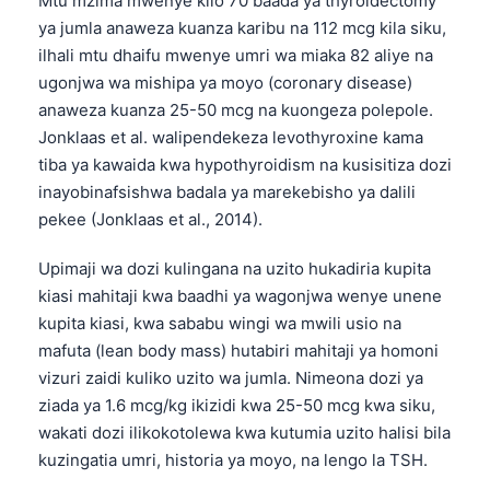
Mtu mzima mwenye kilo 70 baada ya thyroidectomy
ya jumla anaweza kuanza karibu na 112 mcg kila siku,
తెలుగు
ilhali mtu dhaifu mwenye umri wa miaka 82 aliye na
मराठी
ugonjwa wa mishipa ya moyo (coronary disease)
اردو
anaweza kuanza 25-50 mcg na kuongeza polepole.
Jonklaas et al. walipendekeza levothyroxine kama
বাংলা
tiba ya kawaida kwa hypothyroidism na kusisitiza dozi
Shqip
inayobinafsishwa badala ya marekebisho ya dalili
Magyar
pekee (Jonklaas et al., 2014).
Slovenščina
Upimaji wa dozi kulingana na uzito hukadiria kupita
한국어
kiasi mahitaji kwa baadhi ya wagonjwa wenye unene
Polski
kupita kiasi, kwa sababu wingi wa mwili usio na
mafuta (lean body mass) hutabiri mahitaji ya homoni
Lietuvių kalba
vizuri zaidi kuliko uzito wa jumla. Nimeona dozi ya
Русский
ziada ya 1.6 mcg/kg ikizidi kwa 25-50 mcg kwa siku,
ქართული
wakati dozi ilikokotolewa kwa kutumia uzito halisi bila
kuzingatia umri, historia ya moyo, na lengo la TSH.
Čeština