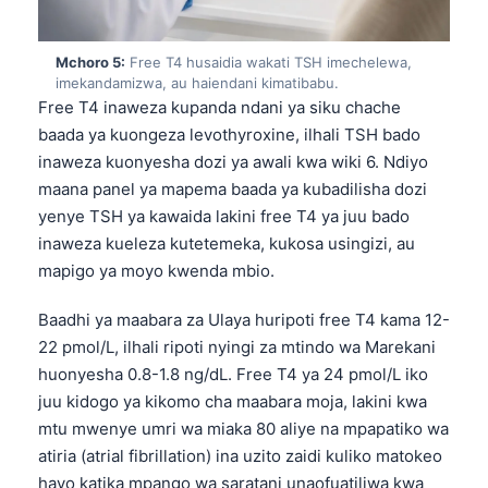
Frysk
Esperanto
Mchoro 5:
Free T4 husaidia wakati TSH imechelewa,
imekandamizwa, au haiendani kimatibabu.
Беларуская мова
Free T4 inaweza kupanda ndani ya siku chache
Татар теле
baada ya kuongeza levothyroxine, ilhali TSH bado
inaweza kuonyesha dozi ya awali kwa wiki 6. Ndiyo
Кыргызча
maana panel ya mapema baada ya kubadilisha dozi
ئۇيغۇرچە
yenye TSH ya kawaida lakini free T4 ya juu bado
Cebuano
inaweza kueleza kutetemeka, kukosa usingizi, au
mapigo ya moyo kwenda mbio.
Basa Jawa
ພາສາລາວ
Baadhi ya maabara za Ulaya huripoti free T4 kama 12-
Монгол
22 pmol/L, ilhali ripoti nyingi za mtindo wa Marekani
huonyesha 0.8-1.8 ng/dL. Free T4 ya 24 pmol/L iko
Afrikaans
juu kidogo ya kikomo cha maabara moja, lakini kwa
العربية المغربية
mtu mwenye umri wa miaka 80 aliye na mpapatiko wa
Occitan
atiria (atrial fibrillation) ina uzito zaidi kuliko matokeo
hayo katika mpango wa saratani unaofuatiliwa kwa