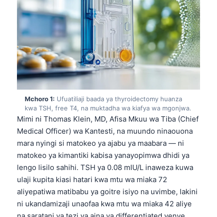
Mchoro 1:
Ufuatiliaji baada ya thyroidectomy huanza
kwa TSH, free T4, na muktadha wa kiafya wa mgonjwa.
Mimi ni Thomas Klein, MD, Afisa Mkuu wa Tiba (Chief
Medical Officer) wa Kantesti, na muundo ninaouona
mara nyingi si matokeo ya ajabu ya maabara — ni
matokeo ya kimantiki kabisa yanayopimwa dhidi ya
lengo lisilo sahihi. TSH ya 0.08 mIU/L inaweza kuwa
ulaji kupita kiasi hatari kwa mtu wa miaka 72
aliyepatiwa matibabu ya goitre isiyo na uvimbe, lakini
ni ukandamizaji unaofaa kwa mtu wa miaka 42 aliye
na saratani ya tezi ya aina ya differentiated yenye