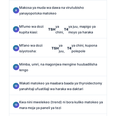
Makosa ya muda wa dawa na virutubisho
yanayopotoka matokeo
Mfumo wa dozi
ya
ya juu, mapigo ya
TSH
T4
kupita kiasi:
chini,
moyo ya haraka
Mfano wa dozi
ya
ya chini, kupona
TSH
T4
isiyotosha:
juu,
polepole
Mimba, umri, na magonjwa mengine huubadilisha
lengo
Wakati matokeo ya maabara baada ya thyroidectomy
yanahitaji ufuatiliaji wa haraka wa daktari
Kwa nini mwelekeo (trend) ni bora kuliko matokeo ya
mara moja ya paneli ya tezi