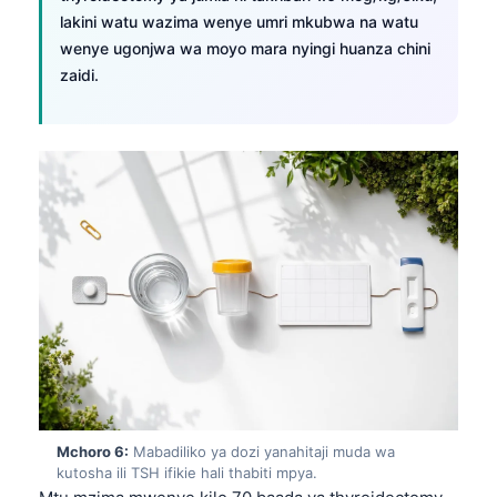
Català
lakini watu wazima wenye umri mkubwa na watu
wenye ugonjwa wa moyo mara nyingi huanza chini
O‘zbekcha
zaidi.
Українська
አማርኛ
ភាសាខ្មែរ
ဗမာစာ
ไทย
Tagalog
Tiếng Việt
Bahasa Melayu
മലയാളം
ಕನ್ನಡ
Mchoro 6:
Mabadiliko ya dozi yanahitaji muda wa
ગુજરાતી
kutosha ili TSH ifikie hali thabiti mpya.
தமிழ்