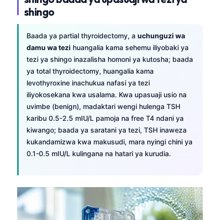
shingo
Baada ya partial thyroidectomy, a
uchunguzi wa
damu wa tezi
huangalia kama sehemu iliyobaki ya
tezi ya shingo inazalisha homoni ya kutosha; baada
ya total thyroidectomy, huangalia kama
levothyroxine inachukua nafasi ya tezi
iliyokosekana kwa usalama. Kwa upasuaji usio na
uvimbe (benign), madaktari wengi hulenga TSH
karibu 0.5-2.5 mIU/L pamoja na free T4 ndani ya
kiwango; baada ya saratani ya tezi, TSH inaweza
kukandamizwa kwa makusudi, mara nyingi chini ya
0.1-0.5 mIU/L kulingana na hatari ya kurudia.