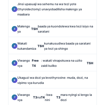
Jinsi upasuaji wa sehemu na wa tezi yote
(thyroidectomy) unavyobadilisha malengo ya
maabara
Malengo
baada ya kuondolewa kwa tezi isiyo na
TSH
ya
saratani
Wakati
kunakusudiwa baada ya saratani
TSH
kukandamiza
ya tezi ya shingo
Viwango
Free
: wakati vinapokuwa na uzito
TSH
vya
T4
zaidi kuliko
Ukaguzi wa dozi ya levothyroxine: muda, dozi, na
vipimo vya kurudia
Viwango
: kwa
mara nyingi si lengo la
T3
na
T4
T3
vya
nini
dozi