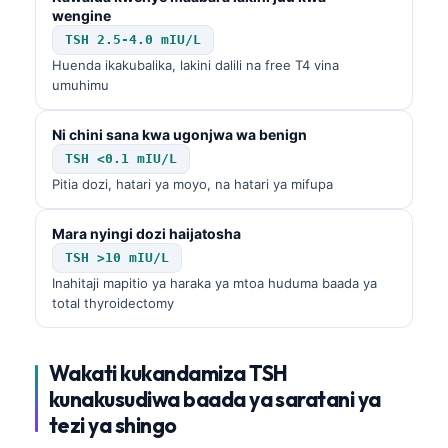
wengine
TSH 2.5-4.0 mIU/L
Huenda ikakubalika, lakini dalili na free T4 vina
umuhimu
Ni chini sana kwa ugonjwa wa benign
TSH <0.1 mIU/L
Pitia dozi, hatari ya moyo, na hatari ya mifupa
Mara nyingi dozi haijatosha
TSH >10 mIU/L
Inahitaji mapitio ya haraka ya mtoa huduma baada ya
total thyroidectomy
Wakati kukandamiza
TSH
kunakusudiwa baada ya saratani ya
tezi ya shingo