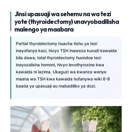
Jinsi upasuaji wa sehemu na wa tezi
yote (thyroidectomy) unavyobadilisha
malengo ya maabara
Partial thyroidectomy huacha tishu ya tezi
inayofanya kazi, hivyo TSH inaweza kurudi kawaida
bila dawa; total thyroidectomy huondoa tezi
inayozalisha homoni, hivyo levothyroxine kwa
kawaida ni lazima. Ukaguzi wa kwanza wenye
maana wa TSH kwa kawaida hufanywa wiki 6-8
baada ya upasuaji au mabadiliko ya dozi.