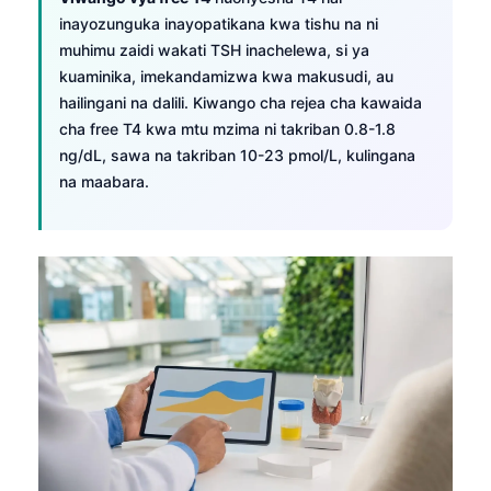
inayozunguka inayopatikana kwa tishu na ni
muhimu zaidi wakati TSH inachelewa, si ya
kuaminika, imekandamizwa kwa makusudi, au
hailingani na dalili. Kiwango cha rejea cha kawaida
cha free T4 kwa mtu mzima ni takriban 0.8-1.8
ng/dL, sawa na takriban 10-23 pmol/L, kulingana
na maabara.
Norsk bokmål
Ślōnskŏ gŏdka