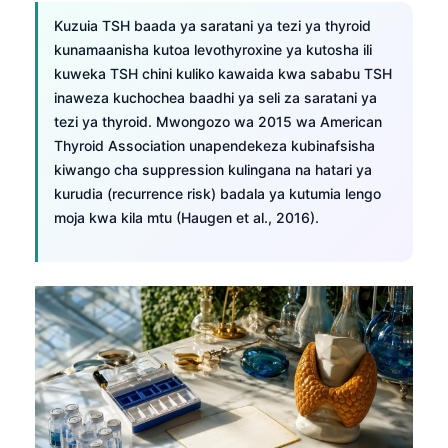
Kuzuia TSH baada ya saratani ya tezi ya thyroid
kunamaanisha kutoa levothyroxine ya kutosha ili
kuweka TSH chini kuliko kawaida kwa sababu TSH
inaweza kuchochea baadhi ya seli za saratani ya
tezi ya thyroid. Mwongozo wa 2015 wa American
Thyroid Association unapendekeza kubinafsisha
kiwango cha suppression kulingana na hatari ya
kurudia (recurrence risk) badala ya kutumia lengo
moja kwa kila mtu (Haugen et al., 2016).