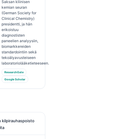
Saksan kliinisen
kemian seuran
(German Society for
Clinical Chemistry)
presidentti, ja hän
erikoistuu
diagnostisten
paneelien analyysiin,
biomarkkereiden
standardointiin sekä
tekoälyavusteiseen
laboratoriolääketieteeseen.
ResearchGate
Google Scholar
n kilpirauhaspoisto
ita