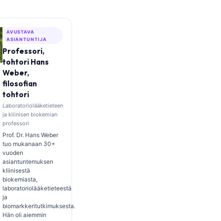
AVUSTAVA
ASIANTUNTIJA
Professori,
tohtori Hans
Weber,
filosofian
tohtori
Laboratoriolääketieteen
ja kliinisen biokemian
professori
Prof. Dr. Hans Weber
tuo mukanaan 30+
vuoden
asiantuntemuksen
kliinisestä
biokemiasta,
laboratoriolääketieteestä
ja
biomarkkeritutkimuksesta.
Hän oli aiemmin