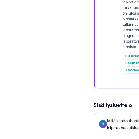
Gàidhlig
lääketiete
tarkkuutt
Euskara
on julkais
biomarkk
Македонски јазик
tulkinnas
laborator
Latviešu valoda
diagnosti
Galego
laborator
aiheista.
অসমীয়া
Research
සිංහල
Google Sc
Academia
سنڌي
پښتو
Slovenčina
Sisällysluettelo
Hrvatski
Mitä kilpirauhask
Қазақ тілі
kilpirauhasleikk
Català