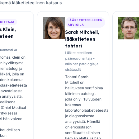
ekemä lääketieteellinen katsaus.
LÄÄKETIETEELLINEN
JOITTAJA
ARVIOIJA
 Klein,
Sarah Mitchell,
ieteen
lääketieteen
i
tohtori
 Kantesti AI
Lääketieteellinen
homas Klein on
pääneuvonantaja -
sen hyväksymä
kliininen patologia ja
 hematologi ja
sisätaudit
ääkäri, jolla on
Tohtori Sarah
uoden kokemus
Mitchell on
iolääketieteestä
hallituksen sertifioima
yavusteisesta
kliininen patologi,
ä analyysistä.
jolla on yli 18 vuoden
eellisena
kokemus
 (Chief Medical
laboratoriolääketieteestä
yrityksessä
ja diagnostisesta
AI hän valvoo
analyysistä. Hänellä
on erikoistason
keudellisen
sertifikaatit kliinisen
rkon
kemian alalta, ja hän