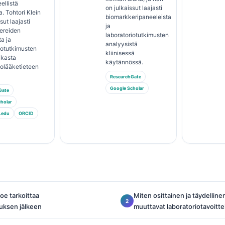
ellistä
on julkaissut laajasti
a. Tohtori Klein
biomarkkeripaneeleista
sut laajasti
ja
ereiden
laboratoriotutkimusten
ta ja
analyysistä
iotutkimusten
kliinisessä
ikasta
käytännössä.
iolääketieteen
ResearchGate
Google Scholar
Gate
holar
.edu
ORCID
oe tarkoittaa
Miten osittainen ja täydelline
auksen jälkeen
muuttavat laboratoriotavoitte