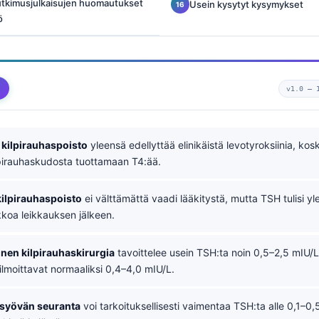
tutkimusjulkaisujen huomautukset
Usein kysytyt kysymykset
ö
v1.0 —
 kilpirauhaspoisto
yleensä edellyttää elinikäistä levotyroksiinia, kosk
lpirauhaskudosta tuottamaan T4:ää.
kilpirauhaspoisto
ei välttämättä vaadi lääkitystä, mutta TSH tulisi yl
kkoa leikkauksen jälkeen.
nen kilpirauhaskirurgia
tavoittelee usein TSH:ta noin 0,5–2,5 mIU/
 ilmoittavat normaaliksi 0,4–4,0 mIU/L.
ssyövän seuranta
voi tarkoituksellisesti vaimentaa TSH:ta alle 0,1–0,