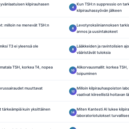
yvänlaatuisen kilpirauhasen
Kun TSH:n suppressio on tark
kilpirauhassyövän jälkeen
t: milloin ne menevät TSH:n
Levotyroksiiniannoksen tarkis
annos ja uusintakokeet
miksi T3 ei yleensä ole
Lääkkeiden ja ravintolisien ajo
vääristävät tuloksia
: matala TSH, korkea T4, nopea
Alikorvausmallit: korkea TSH,
toipuminen
perussairaudet muuttavat
Milloin kilpirauhaspoiston lab
vaativat kiireellistä hoitavan 
t tärkeämpiä kuin yksittäinen
Miten Kantesti AI lukee kilpi
laboratoriotulokset turvallises