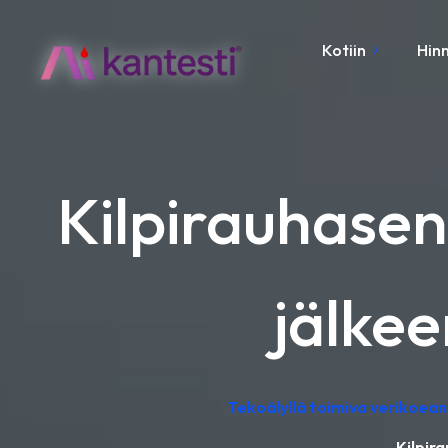
Kotiin
Hinn
Kilpirauhasen
jälkee
Tekoälyllä toimiva verikoeana
Kilpir