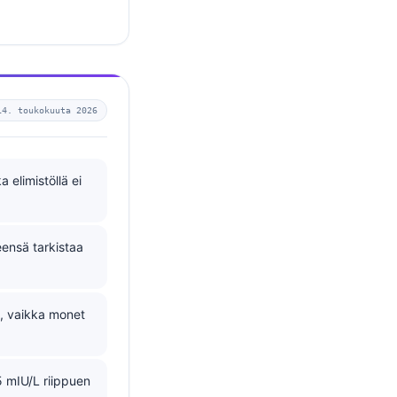
14. toukokuuta 2026
a elimistöllä ei
eensä tarkistaa
L, vaikka monet
5 mIU/L riippuen