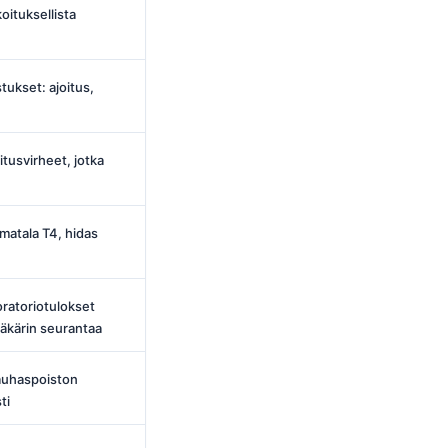
oituksellista
tukset: ajoitus,
itusvirheet, jotka
 matala T4, hidas
oratoriotulokset
lääkärin seurantaa
rauhaspoiston
ti