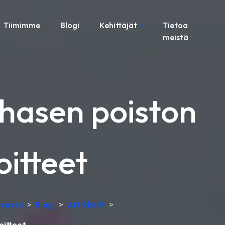
Tiimimme
Blogi
Kehittäjät
Tietoa
meistä
uhasen poiston
oitteet
ksassa
>
Blogi
>
Artikkelit
>
oitteet