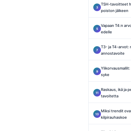
TSH-tavoitteet h
O‘zbekcha
poiston jälkeen
Українська
አማርኛ
Vapaan T4:n arvo
edelle
Kiswahili
ភាសាខ្មែរ
T3- ja T4-arvot: 
ဗမာစာ
annostavoite
ไทย
Ylikorvausmallit
Tagalog
syke
Tiếng Việt
Raskaus, ikä ja 
Bahasa Melayu
tavoitetta
മലയാളം
ಕನ್ನಡ
Miksi trendit ova
kilpirauhaskoe
ગુજરાતી
தமிழ்