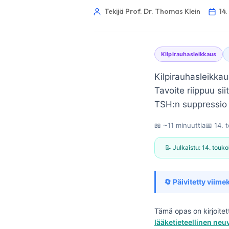
Tekijä Prof. Dr. Thomas Klein
14
Kilpirauhasleikkaus
Kilpirauhasleikkau
Tavoite riippuu sii
TSH:n suppressio t
📖 ~11 minuuttia
📅
14. 
📝 Julkaistu:
14. touk
🔄 Päivitetty viimek
Norsk bokmål
Tämä opas on kirjoite
lääketieteellinen ne
Ślōnskŏ gŏdka