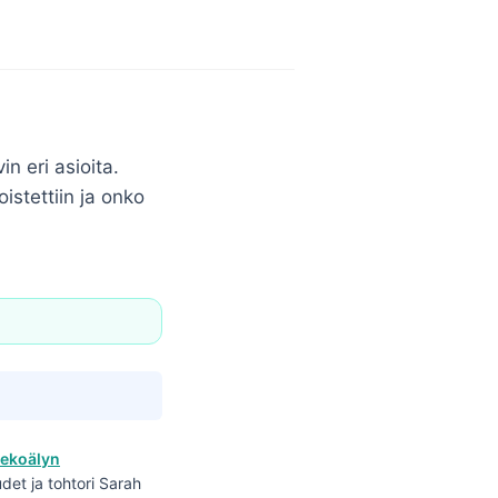
n eri asioita.
oistettiin ja onko
tekoälyn
det ja tohtori Sarah