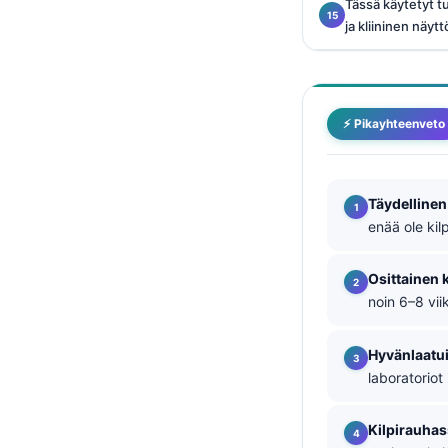
Tässä käytetyt 
ja kliininen näytt
తెలుగు
मराठी
اردو
⚡ Pikayhteenveto
বাংলা
Shqip
Magyar
Täydellinen
enää ole ki
Slovenščina
한국어
Osittainen 
Polski
noin 6–8 vii
Lietuvių kalba
Hyvänlaatui
Русский
laboratoriot
ქართული
Čeština
Kilpirauha