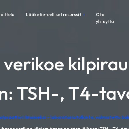
oittelu
Lääketieteelliset resurssit
Ota
yhteyttä
 verikoe kilpira
n: TSH-, T4-tav
lysaattori ilmaiseksi – laboratoriotulkinta, valmistettu Sa
auhasen verikoe kilpirauhasen poiston jälkeen: TSH-, T4-tav