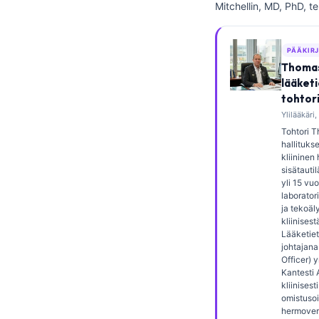
Mitchellin, MD, PhD, t
Frysk
Esperanto
PÄÄKIR
Беларуская мова
Thomas
lääket
Татар теле
tohtor
Кыргызча
Ylilääkäri,
ئۇيغۇرچە
Tohtori T
hallituk
Cebuano
kliininen
sisätautil
Basa Jawa
yli 15 v
laborator
ພາສາລາວ
ja tekoäl
kliinisest
Монгол
Lääketiet
johtajana
Afrikaans
Officer) 
العربية المغربية
Kantesti 
kliinisesti
Occitan
omistusoi
hermove