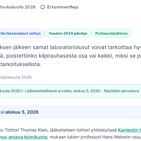
. toukokuuta 2026
Ei kommentteja
Verikoetulokset selitys
Vuoden 2026 päivitys
Potilasystävällinen
ksen jälkeen samat laboratorioluvut voivat tarkoittaa hyvi
tä, poistettiinko kilpirauhasesta osa vai kaikki, miksi se p
arkoituksellista.
toukokuuta 2026
okuuta 2026
🩺 Lääketieteellisesti arvioitu:
elokuu 5, 2026
✅ Näyttöön perustuva
si:
elokuu 5, 2026
ttu
Tohtori Thomas Klein, lääketieteen tohtori
yhteistyössä
Kantestin 
uvoa-antava toimikunta
, mukaan lukien professori Hans Weberin osuu