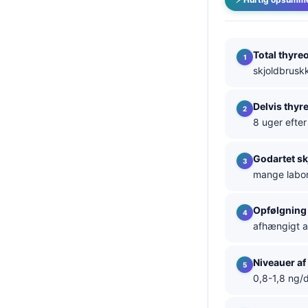
தமிழ்
తెలుగు
Total thyre
मराठी
skjoldbruskk
اردو
Delvis thyr
বাংলা
8 uger efter
Shqip
Magyar
Godartet sk
mange labor
Slovenščina
한국어
Opfølgning 
Polski
afhængigt af
Lietuvių kalba
Niveauer af 
Русский
0,8-1,8 ng/d
ქართული