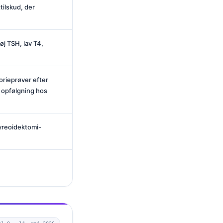
ttilskud, der
j TSH, lav T4,
orieprøver efter
 opfølgning hos
yreoidektomi-