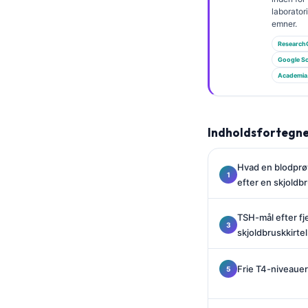
Gàidhlig
laborato
Euskara
emner.
Research
Македонски јазик
Google Sc
Latviešu valoda
Academia
Galego
অসমীয়া
Indholdsfortegne
සිංහල
سنڌي
Hvad en blodprøv
پښتو
efter en skjoldb
TSH-mål efter fj
Slovenčina
skjoldbruskkirtel
Hrvatski
Frie T4-niveauer
Suomi
Қазақ тілі