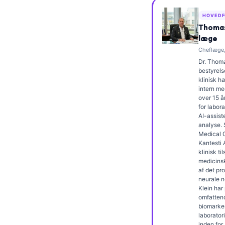
Frysk
HOVEDF
Esperanto
Thomas
læge
Беларуская мова
Cheflæge,
Татар теле
Dr. Thoma
bestyrels
Кыргызча
klinisk 
intern me
ئۇيغۇرچە
over 15 å
for labor
Cebuano
AI-assiste
analyse.
Basa Jawa
Medical O
ພາສາລາວ
Kantesti 
klinisk t
Монгол
medicins
af det pr
Afrikaans
neurale n
Klein har
العربية المغربية
omfatten
biomarke
Occitan
laborator
inden for