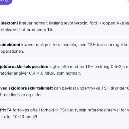
oidektomi
kræver normalt livslang levothyroxin, fordi kroppen ikke l
irtelvæv til at producere T4.
eoidektomi
kræver muligvis ikke medicin, men TSH bør som regel kont
 operationen.
joldbruskkirteloperation
sigter ofte mod en TSH omkring 0,5-2,5 m
atorier angiver 0,4-4,0 mIU/L som normalt.
ved skjoldbruskkirtelkræft
kan bevidst undertrykke TSH til under 
 recidivrisiko og alder.
frit T4
fortolkes ofte i forhold til TSH; et typisk referenceinterval for
L eller 10-23 pmol/L.