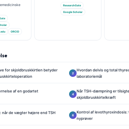
riemedicinske
ResearchGate
Google Scholar
Gate
holar
.edu
ORCID
lse
e for skjoldbruskkirtlen betyder
Hvordan delvis og total thyr
ruskkirteloperation
laboratoriemål
ernelse af en godartet
Når TSH-dæmpning er tilsigte
skjoldbruskkirtelkræft
Kontrol af levothyroxindosis: 
: når de vægter højere end TSH
nyprøver