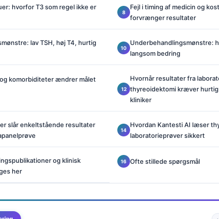
er: hvorfor T3 som regel ikke er
Fejl i timing af medicin og kos
forvrænger resultater
ønstre: lav TSH, høj T4, hurtig
Underbehandlingsmønstre: hø
langsom bedring
Hvornår resultater fra laborat
r og komorbiditeter ændrer målet
thyreoidektomi kræver hurtig
kliniker
r slår enkeltstående resultater
Hvordan Kantesti AI læser th
eapanelprøve
laboratorieprøver sikkert
ngspublikationer og klinisk
Ofte stillede spørgsmål
ges her
ering