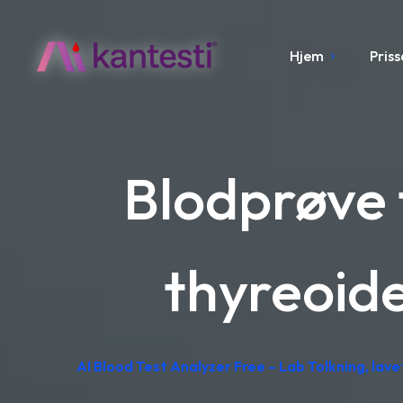
Hjem
Pris
Blodprøve f
thyreoid
AI Blood Test Analyzer Free – Lab Tolkning, lavet