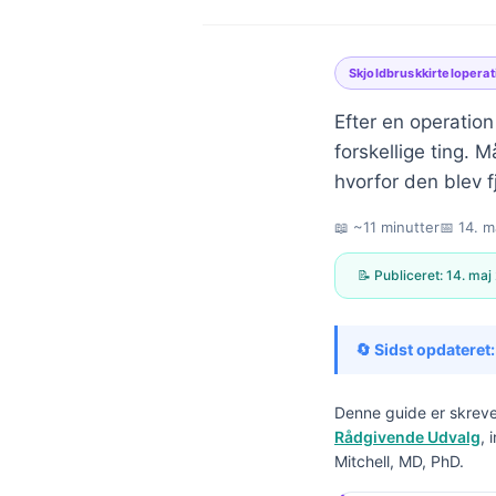
Skjoldbruskkirteloperat
Efter en operatio
forskellige ting. M
hvorfor den blev 
📖 ~11 minutter
📅
14. m
📝 Publiceret:
14. maj
🔄 Sidst opdateret:
Denne guide er skreve
Rådgivende Udvalg
, 
Norsk bokmål
Mitchell, MD, PhD.
Ślōnskŏ gŏdka