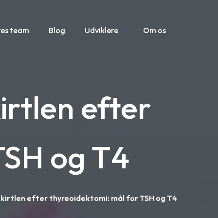
res team
Blog
Udviklere
Om os
irtlen efter
TSH og T4
kirtlen efter thyreoidektomi: mål for TSH og T4