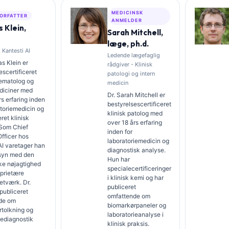
MEDICINSK
ORFATTER
ANMELDER
 Klein,
Sarah Mitchell,
læge, ph.d.
 Kantesti AI
Ledende lægefaglig
s Klein er
rådgiver - Klinisk
escertificeret
patologi og intern
hæmatolog og
medicin
diciner med
Dr. Sarah Mitchell er
rs erfaring inden
bestyrelsescertificeret
atoriemedicin og
klinisk patolog med
ret klinisk
over 18 års erfaring
 Som Chief
inden for
fficer hos
laboratoriemedicin og
AI varetager han
diagnostisk analyse.
ilsyn med den
Hun har
ke nøjagtighed
specialecertificeringer
oprietære
i klinisk kemi og har
etværk. Dr.
publiceret
 publiceret
omfattende om
de om
biomarkørpaneler og
rtolkning og
laboratorieanalyse i
iediagnostik
klinisk praksis.