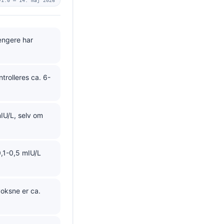
v1.0 —
14. maj 2026
ængere har
rolleres ca. 6-
IU/L, selv om
0,1-0,5 mIU/L
 voksne er ca.