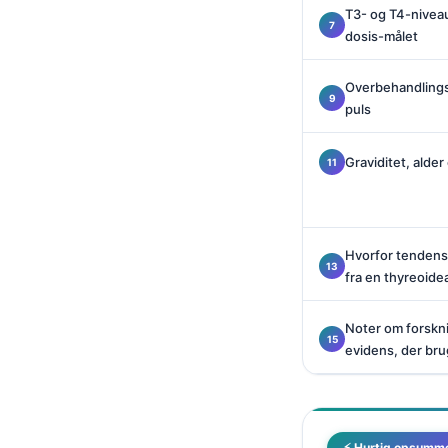
T3- og T4-niveau
Català
dosis-målet
O‘zbekcha
Українська
Overbehandlingsm
puls
አማርኛ
Kiswahili
Graviditet, alde
ភាសាខ្មែរ
ဗမာစာ
ไทย
Hvorfor tendense
fra en thyreoid
Tagalog
Tiếng Việt
Noter om forskni
Bahasa Melayu
evidens, der bru
മലയാളം
ಕನ್ನಡ
ગુજરાતી
⚡ Hurtig opsumm