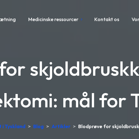
sætning
Medicinske ressourcer
Kontakt os
Vo
or skjoldbruskk
ektomi: mål for 
 i Tyskland
>
Blog
>
Artikler
>
Blodprøve for skjoldbrusk