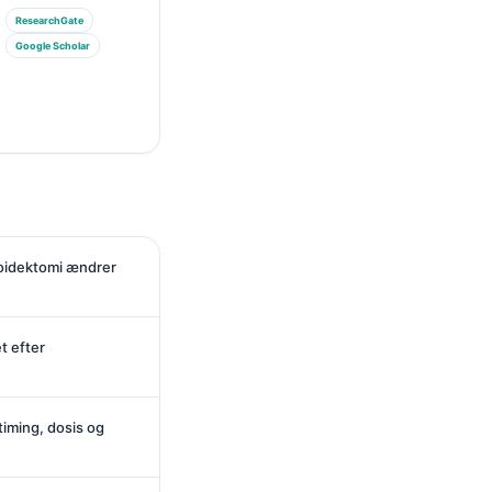
ResearchGate
Google Scholar
eoidektomi ændrer
t efter
timing, dosis og