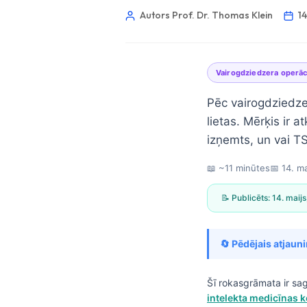
Autors Prof. Dr. Thomas Klein
14
Vairogdziedzera operāc
Pēc vairogdziedzera
lietas. Mērķis ir a
izņemts, un vai T
📖 ~11 minūtes
📅
14. m
📝 Publicēts:
14. maij
🔄 Pēdējais atjaun
Norsk bokmål
Šī rokasgrāmata ir sa
intelekta medicīnas 
Ślōnskŏ gŏdka