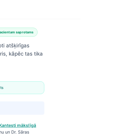
acientam saprotams
ti atšķirīgas
ris, kāpēc tas tika
ts
Kantesti mākslīgā
mu un Dr. Sāras