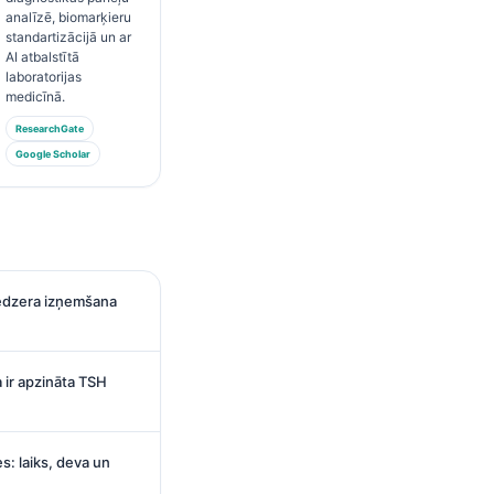
analīzē, biomarķieru
standartizācijā un ar
AI atbalstītā
laboratorijas
medicīnā.
ResearchGate
Google Scholar
iedzera izņemšana
 ir apzināta TSH
: laiks, deva un