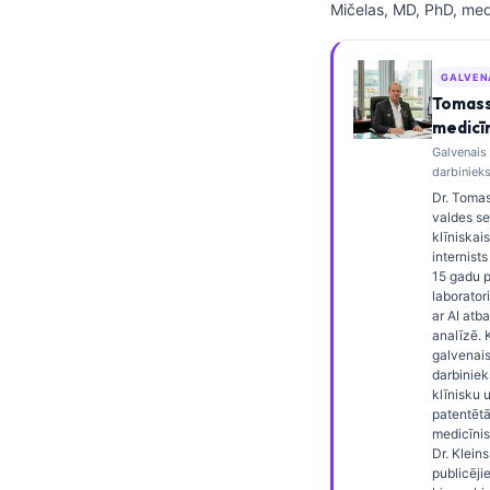
Mičelas, MD, PhD, med
Frysk
Esperanto
GALVEN
Беларуская мова
Tomass
medicī
Татар теле
Galvenais
Кыргызча
darbinieks
Dr. Tomas
ئۇيغۇرچە
valdes ser
klīniskai
Cebuano
internist
Basa Jawa
15 gadu p
laborator
ພາສາລາວ
ar AI atba
analīzē. 
Монгол
galvenai
darbiniek
Afrikaans
klīnisku 
patentētā
العربية المغربية
medicīnis
Dr. Kleins 
Occitan
publicēji