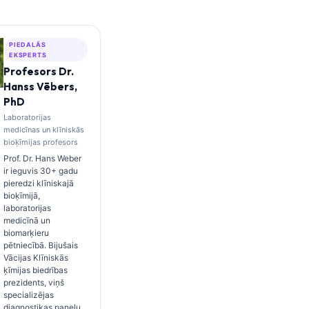
PIEDALĀS
EKSPERTS
Profesors Dr.
Hanss Vēbers,
PhD
Laboratorijas
medicīnas un klīniskās
bioķīmijas profesors
Prof. Dr. Hans Weber
ir ieguvis 30+ gadu
pieredzi klīniskajā
bioķīmijā,
laboratorijas
medicīnā un
biomarķieru
pētniecībā. Bijušais
Vācijas Klīniskās
ķīmijas biedrības
prezidents, viņš
specializējas
diagnostikas paneļu