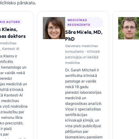
icīnisko pārskatu.
MEDICĪNAS
AIS AUTORS
RECENZENTS
 Kleins,
Sāra Mičela, MD,
nas doktors
PhD
 medicīnas
Galvenais medicīnas
, Kantesti AI
konsultants - klīniskā
s Kleins ir
patoloģija un iekšējā
tificēts
medicīna
s hematologs un
Dr. Sarah Mitchell ir
s ar vairāk nekā
sertificēta klīniskā
ieredzi
patologe ar vairāk
ijas medicīnā un
nekā 18 gadu
lstītā klīniskā
pieredzi laboratorijas
Kā Kantesti AI
medicīnā un
s medicīnas
diagnostikas analīzē.
s viņš nodrošina
Viņai ir specializētas
uzraudzību par
sertifikācijas
 neironu tīkla
klīniskajā ķīmijā, un
ko precizitāti.
viņa plaši publicējusi
ir plaši
pētījumus par
es par
biomarķieru paneļiem