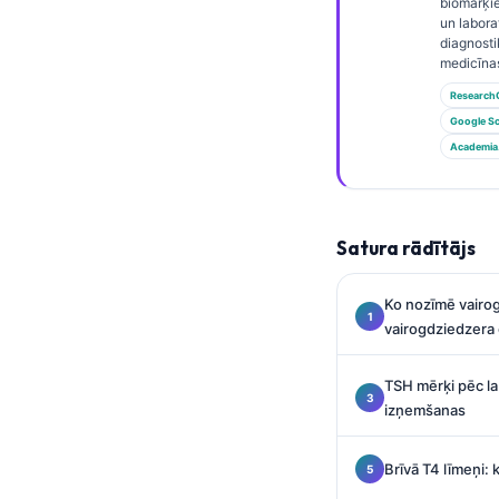
Gàidhlig
biomarķie
un labora
Euskara
diagnosti
medicīna
Македонски јазик
Research
Galego
Google Sc
অসমীয়া
Academia
සිංහල
سنڌي
Satura rādītājs
پښتو
Ko nozīmē vairog
vairogdziedzera 
Slovenčina
Hrvatski
TSH mērķi pēc l
Suomi
izņemšanas
Қазақ тілі
Brīvā T4 līmeņi: 
Català