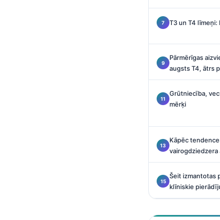
O‘zbekcha
T3 un T4 līmeņi:
Українська
አማርኛ
Kiswahili
Pārmērīgas aizv
augsts T4, ātrs 
ភាសាខ្មែរ
ဗမာစာ
Grūtniecība, ve
mērķi
ไทย
Tagalog
Tiếng Việt
Kāpēc tendences 
vairogdziedzera 
Bahasa Melayu
മലയാളം
Šeit izmantotas 
ಕನ್ನಡ
klīniskie pierādī
ગુજરાતી
தமிழ்