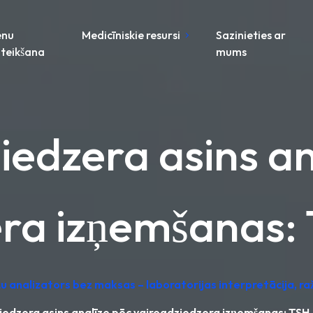
enu
Medicīniskie resursi
Sazinieties ar
teikšana
mums
iedzera asins an
ra izņemšanas:
žu analizators bez maksas – laboratorijas interpretācija, ra
iedzera asins analīze pēc vairogdziedzera izņemšanas: TSH,