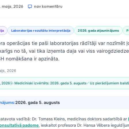
. maijs, 2026
nav komentāru
ija
Laboratorijas rezultātu interpretācija
2026. gada atjauninājums
P
 operācijas tie paši laboratorijas rādītāji var nozīmēt ļo
tkarīgs no tā, vai tika izņemta daļa vai viss vairogdziedze
SH nomākšana ir apzināta.
aijs, 2026
s, 2026
🩺 Medicīniski izvērtēts:
2026. gada 5. augusts
✅ Uz pierādījumiem balstī
inājums:
2026. gada 5. augusts
gatavota vadībā:
Dr. Tomass Kleins, medicīnas doktors
sadarbībā ar
konsultatīvā padome
, ieskaitot profesora Dr. Hansa Vēbera ieguldīju