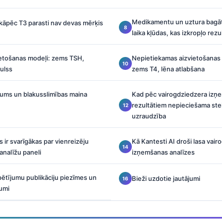
Medikamentu un uztura bagāt
 kāpēc T3 parasti nav devas mērķis
laika kļūdas, kas izkropļo rezu
ietošanas modeļi: zems TSH,
Nepietiekamas aizvietošanas 
pulss
zems T4, lēna atlabšana
cums un blakusslimības maina
Kad pēc vairogdziedzera izņe
rezultātiem nepieciešama ste
uzraudzība
ir svarīgākas par vienreizēju
Kā Kantesti AI droši lasa vai
analīžu paneli
izņemšanas analīzes
pētījumu publikāciju piezīmes un
Bieži uzdotie jautājumi
jumi