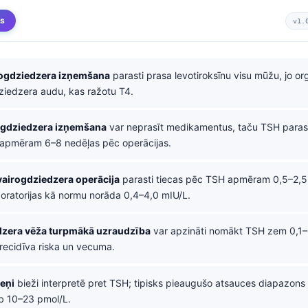
ms
v1.
rogdziedzera izņemšana
parasti prasa levotiroksīnu visu mūžu, jo o
ziedzera audu, kas ražotu T4.
rogdziedzera izņemšana
var neprasīt medikamentus, taču TSH paras
apmēram 6–8 nedēļas pēc operācijas.
airogdziedzera operācija
parasti tiecas pēc TSH apmēram 0,5–2,5 
oratorijas kā normu norāda 0,4–4,0 mIU/L.
dzera vēža turpmākā uzraudzība
var apzināti nomākt TSH zem 0,1–
 recidīva riska un vecuma.
meņi
bieži interpretē pret TSH; tipisks pieaugušo atsauces diapazons 
eb 10–23 pmol/L.