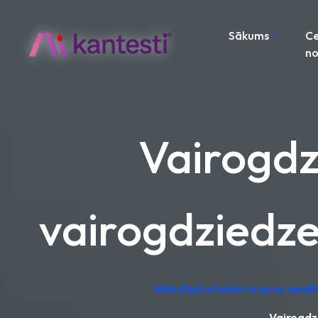
Sākums
C
no
Vairogdz
vairogdziedze
Mākslīgā intelekta asins analī
Vairogdz