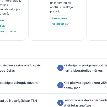
ru interpretāciju
un laboratorijas
torijas
analīzi klīniskajā
ku laboratorijas
praksē.
s jomā.
ResearchGate
Gate
Google Scholar
holar
.edu
ORCID
dziedzera asins analīze pēc
Kā daļēja un pilnīga vairogdz
operācijas
maina laboratorijas mērķus
abdabīgas vairogdziedzera
Kad pēc vairogdziedzera vēža
nomākšana
Levotiroksīna devas pārbaudes
kad tie ir svarīgāki par TSH
atkārtotas analīzes