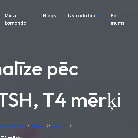
Mūsu
Blogs
Izstrādātāji
Par
komanda
mums
alīze pēc
 TSH, T4 mērķi
žots Vācijā
>
Blogs
>
Raksti
>
 T4 mērķi