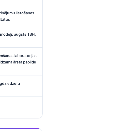
inājumu lietošanas
ltātus
modeļi: augsts TSH,
mšanas laboratorijas
idzama ārsta papildu
rogdziedzera