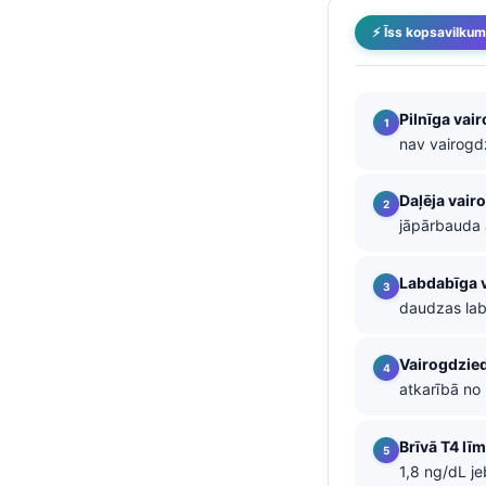
తెలుగు
⚡ Īss kopsavilku
मराठी
اردو
Pilnīga vai
বাংলা
nav vairogd
Shqip
Daļēja vai
Magyar
jāpārbauda 
Slovenščina
한국어
Labdabīga v
daudzas lab
Polski
Lietuvių kalba
Vairogdzie
atkarībā no
Русский
ქართული
Brīvā T4 lī
Čeština
1,8 ng/dL j