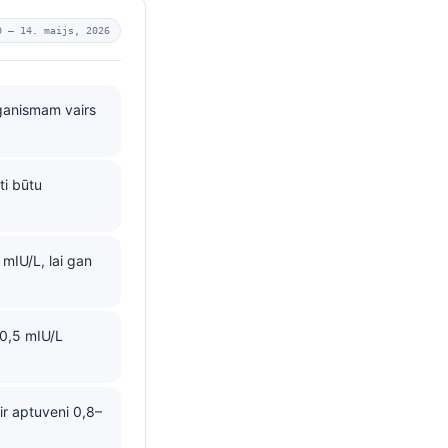
0 —
14. maijs, 2026
rganismam vairs
ti būtu
mIU/L, lai gan
0,5 mIU/L
ir aptuveni 0,8–