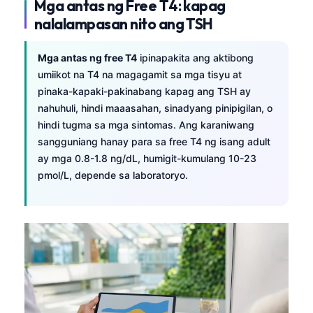
Mga antas ng Free T4: kapag
Frysk
nalalampasan nito ang TSH
Esperanto
Mga antas ng free T4
ipinapakita ang aktibong
Беларуская мова
umiikot na T4 na magagamit sa mga tisyu at
Татар теле
pinaka-kapaki-pakinabang kapag ang TSH ay
Кыргызча
nahuhuli, hindi maaasahan, sinadyang pinipigilan, o
hindi tugma sa mga sintomas. Ang karaniwang
ئۇيغۇرچە
sangguniang hanay para sa free T4 ng isang adult
Cebuano
ay mga 0.8-1.8 ng/dL, humigit-kumulang 10-23
pmol/L, depende sa laboratoryo.
Basa Jawa
ພາສາລາວ
Монгол
Afrikaans
العربية المغربية
Occitan