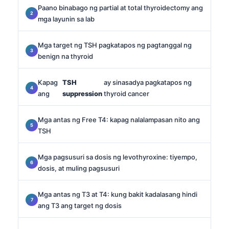
Paano binabago ng partial at total thyroidectomy ang
mga layunin sa lab
Mga target ng TSH pagkatapos ng pagtanggal ng
benign na thyroid
Kapag
TSH
ay sinasadya pagkatapos ng
ang
suppression
thyroid cancer
Mga antas ng Free T4: kapag nalalampasan nito ang
TSH
Mga pagsusuri sa dosis ng levothyroxine: tiyempo,
dosis, at muling pagsusuri
Mga antas ng T3 at T4: kung bakit kadalasang hindi
ang T3 ang target ng dosis