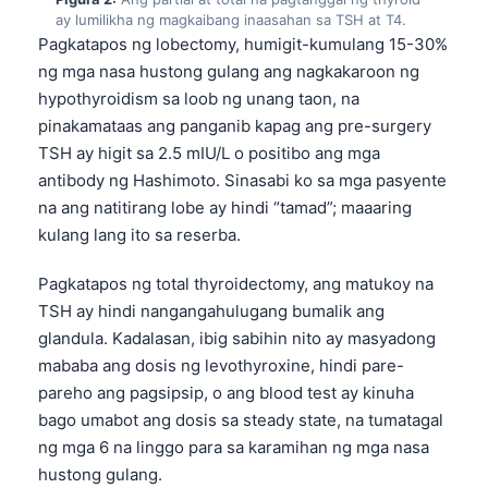
ay lumilikha ng magkaibang inaasahan sa TSH at T4.
Pagkatapos ng lobectomy, humigit-kumulang 15-30%
ng mga nasa hustong gulang ang nagkakaroon ng
hypothyroidism sa loob ng unang taon, na
pinakamataas ang panganib kapag ang pre-surgery
TSH ay higit sa 2.5 mIU/L o positibo ang mga
antibody ng Hashimoto. Sinasabi ko sa mga pasyente
na ang natitirang lobe ay hindi “tamad”; maaaring
kulang lang ito sa reserba.
Pagkatapos ng total thyroidectomy, ang matukoy na
TSH ay hindi nangangahulugang bumalik ang
glandula. Kadalasan, ibig sabihin nito ay masyadong
mababa ang dosis ng levothyroxine, hindi pare-
pareho ang pagsipsip, o ang blood test ay kinuha
bago umabot ang dosis sa steady state, na tumatagal
ng mga 6 na linggo para sa karamihan ng mga nasa
hustong gulang.