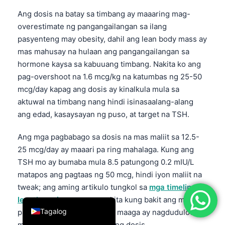
简体中文
Ang dosis na batay sa timbang ay maaaring mag-
overestimate ng pangangailangan sa ilang
Română
pasyenteng may obesity, dahil ang lean body mass ay
Türkçe
mas mahusay na hulaan ang pangangailangan sa
Ελληνικά
hormone kaysa sa kabuuang timbang. Nakita ko ang
pag-overshoot na 1.6 mcg/kg na katumbas ng 25-50
Português
mcg/day kapag ang dosis ay kinalkula mula sa
Español
aktuwal na timbang nang hindi isinasaalang-alang
Italiano
ang edad, kasaysayan ng puso, at target na TSH.
עִבְרִית
Ang mga pagbabago sa dosis na mas maliit sa 12.5-
Français
25 mcg/day ay maaari pa ring mahalaga. Kung ang
العربية
TSH mo ay bumaba mula 8.5 patungong 0.2 mIU/L
matapos ang pagtaas ng 50 mcg, hindi iyon maliit na
Deutsch
tweak; ang aming artikulo tungkol sa
mga timeline ng
English
levothyroxine
ay nagpapakita kung bakit ang muling
Tagalog
pagsusuri nang masyadong maaga ay nagdudulot ng
maiiwasang pagtalon-talon ng dosis.