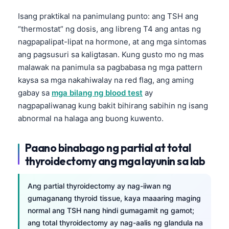
Isang praktikal na panimulang punto: ang TSH ang
“thermostat” ng dosis, ang libreng T4 ang antas ng
nagpapalipat-lipat na hormone, at ang mga sintomas
ang pagsusuri sa kaligtasan. Kung gusto mo ng mas
malawak na panimula sa pagbabasa ng mga pattern
kaysa sa mga nakahiwalay na red flag, ang aming
gabay sa
mga bilang ng blood test
ay
nagpapaliwanag kung bakit bihirang sabihin ng isang
abnormal na halaga ang buong kuwento.
Paano binabago ng partial at total
thyroidectomy ang mga layunin sa lab
Ang partial thyroidectomy ay nag-iiwan ng
gumaganang thyroid tissue, kaya maaaring maging
normal ang TSH nang hindi gumagamit ng gamot;
ang total thyroidectomy ay nag-aalis ng glandula na