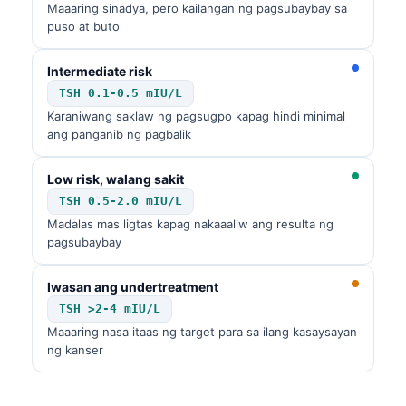
Maaaring sinadya, pero kailangan ng pagsubaybay sa
puso at buto
Intermediate risk
TSH 0.1-0.5 mIU/L
Karaniwang saklaw ng pagsugpo kapag hindi minimal
ang panganib ng pagbalik
Low risk, walang sakit
TSH 0.5-2.0 mIU/L
Madalas mas ligtas kapag nakaaaliw ang resulta ng
pagsubaybay
Iwasan ang undertreatment
TSH >2-4 mIU/L
Maaaring nasa itaas ng target para sa ilang kasaysayan
ng kanser
Norsk bokmål
Ślōnskŏ gŏdka