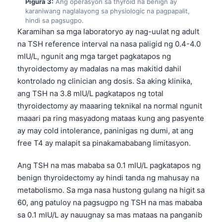
Pigura 3:
Ang operasyon sa thyroid na benign ay
karaniwang naglalayong sa physiologic na pagpapalit,
hindi sa pagsugpo.
Karamihan sa mga laboratoryo ay nag-uulat ng adult
na TSH reference interval na nasa paligid ng 0.4-4.0
mIU/L, ngunit ang mga target pagkatapos ng
thyroidectomy ay madalas na mas makitid dahil
kontrolado ng clinician ang dosis. Sa aking klinika,
ang TSH na 3.8 mIU/L pagkatapos ng total
thyroidectomy ay maaaring teknikal na normal ngunit
maaari pa ring masyadong mataas kung ang pasyente
ay may cold intolerance, paninigas ng dumi, at ang
free T4 ay malapit sa pinakamababang limitasyon.
Ang TSH na mas mababa sa 0.1 mIU/L pagkatapos ng
benign thyroidectomy ay hindi tanda ng mahusay na
metabolismo. Sa mga nasa hustong gulang na higit sa
60, ang patuloy na pagsugpo ng TSH na mas mababa
sa 0.1 mIU/L ay nauugnay sa mas mataas na panganib