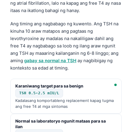
ng atrial fibrillation, lalo na kapag ang free T4 ay nasa
itaas na ikatlong bahagi ng hanay.
Ang timing ang nagbabago ng kuwento. Ang TSH na
kinuha 10 araw matapos ang pagtaas ng
levothyroxine ay madalas na nakaliligaw dahil ang
free T4 ay nagbabago sa loob ng ilang araw ngunit
ang TSH ay maaaring kailanganin ng 6-8 linggo; ang
aming
gabay sa normal na TSH
ay nagbibigay ng
konteksto sa edad at timing.
Karaniwang target para sa benign
TSH 0.5-2.5 mIU/L
Kadalasang komportableng replacement kapag tugma
ang free T4 at mga sintomas
Normal sa laboratoryo ngunit mataas para sa
ilan