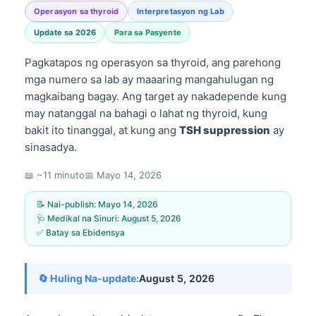
Operasyon sa thyroid
Interpretasyon ng Lab
Update sa 2026
Para sa Pasyente
Pagkatapos ng operasyon sa thyroid, ang parehong
mga numero sa lab ay maaaring mangahulugan ng
magkaibang bagay. Ang target ay nakadepende kung
may natanggal na bahagi o lahat ng thyroid, kung
bakit ito tinanggal, at kung ang
TSH suppression
ay
sinasadya.
📖 ~11 minuto
📅
Mayo 14, 2026
📝 Nai-publish:
Mayo 14, 2026
🩺 Medikal na Sinuri:
August 5, 2026
✅ Batay sa Ebidensya
🔄 Huling Na-update:
August 5, 2026