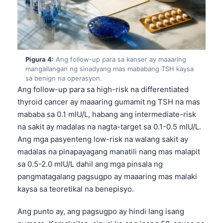
Pigura 4:
Ang follow-up para sa kanser ay maaaring
mangailangan ng sinadyang mas mababang TSH kaysa
sa benign na operasyon.
Ang follow-up para sa high-risk na differentiated
thyroid cancer ay maaaring gumamit ng TSH na mas
mababa sa 0.1 mIU/L, habang ang intermediate-risk
na sakit ay madalas na nagta-target sa 0.1-0.5 mIU/L.
Ang mga pasyenteng low-risk na walang sakit ay
madalas na pinapayagang manatili nang mas malapit
sa 0.5-2.0 mIU/L dahil ang mga pinsala ng
pangmatagalang pagsugpo ay maaaring mas malaki
kaysa sa teoretikal na benepisyo.
Ang punto ay, ang pagsugpo ay hindi lang isang