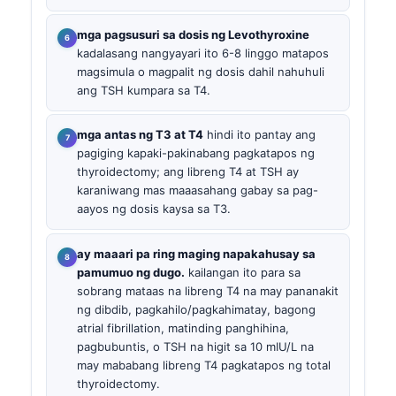
mga pagsusuri sa dosis ng Levothyroxine
kadalasang nangyayari ito 6-8 linggo matapos
magsimula o magpalit ng dosis dahil nahuhuli
ang TSH kumpara sa T4.
mga antas ng T3 at T4
hindi ito pantay ang
pagiging kapaki-pakinabang pagkatapos ng
thyroidectomy; ang libreng T4 at TSH ay
karaniwang mas maaasahang gabay sa pag-
aayos ng dosis kaysa sa T3.
ay maaari pa ring maging napakahusay sa
pamumuo ng dugo.
kailangan ito para sa
sobrang mataas na libreng T4 na may pananakit
ng dibdib, pagkahilo/pagkahimatay, bagong
atrial fibrillation, matinding panghihina,
pagbubuntis, o TSH na higit sa 10 mIU/L na
may mababang libreng T4 pagkatapos ng total
thyroidectomy.