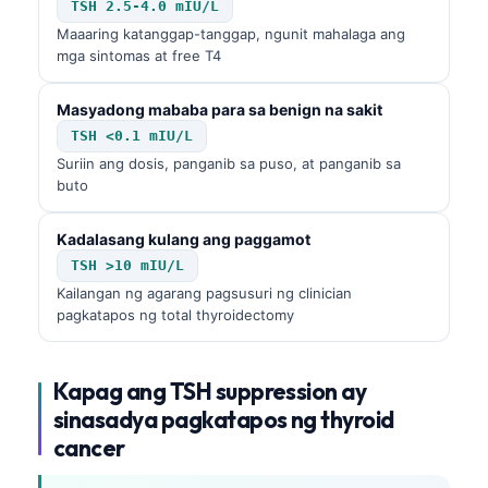
TSH 2.5-4.0 mIU/L
Maaaring katanggap-tanggap, ngunit mahalaga ang
mga sintomas at free T4
Masyadong mababa para sa benign na sakit
TSH <0.1 mIU/L
Suriin ang dosis, panganib sa puso, at panganib sa
buto
Kadalasang kulang ang paggamot
TSH >10 mIU/L
Kailangan ng agarang pagsusuri ng clinician
pagkatapos ng total thyroidectomy
Kapag ang
TSH suppression
ay
sinasadya pagkatapos ng thyroid
cancer