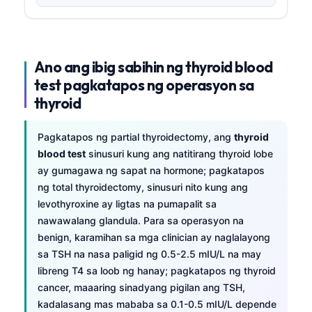
Ano ang ibig sabihin ng thyroid blood
test pagkatapos ng operasyon sa
thyroid
Pagkatapos ng partial thyroidectomy, ang
thyroid
blood test
sinusuri kung ang natitirang thyroid lobe
ay gumagawa ng sapat na hormone; pagkatapos
ng total thyroidectomy, sinusuri nito kung ang
levothyroxine ay ligtas na pumapalit sa
nawawalang glandula. Para sa operasyon na
benign, karamihan sa mga clinician ay naglalayong
sa TSH na nasa paligid ng 0.5-2.5 mIU/L na may
libreng T4 sa loob ng hanay; pagkatapos ng thyroid
cancer, maaaring sinadyang pigilan ang TSH,
kadalasang mas mababa sa 0.1-0.5 mIU/L depende