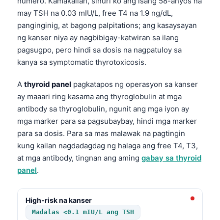
numero. Kamakailan, sinuri ko ang isang 58-anyos na
may TSH na 0.03 mIU/L, free T4 na 1.9 ng/dL,
panginginig, at bagong palpitations; ang kasaysayan
ng kanser niya ay nagbibigay-katwiran sa ilang
pagsugpo, pero hindi sa dosis na nagpatuloy sa
kanya sa symptomatic thyrotoxicosis.
A
thyroid panel
pagkatapos ng operasyon sa kanser
ay maaari ring kasama ang thyroglobulin at mga
antibody sa thyroglobulin, ngunit ang mga iyon ay
mga marker para sa pagsubaybay, hindi mga marker
para sa dosis. Para sa mas malawak na pagtingin
kung kailan nagdadagdag ng halaga ang free T4, T3,
at mga antibody, tingnan ang aming
gabay sa thyroid
panel
.
High-risk na kanser
Madalas <0.1 mIU/L ang TSH