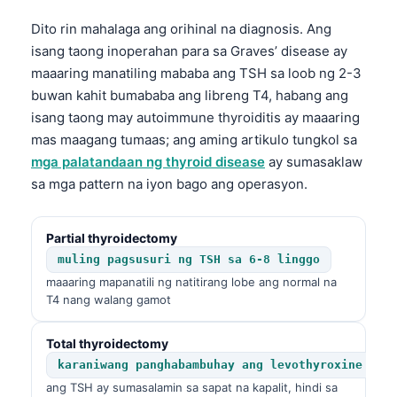
Dito rin mahalaga ang orihinal na diagnosis. Ang
isang taong inoperahan para sa Graves’ disease ay
maaaring manatiling mababa ang TSH sa loob ng 2-3
buwan kahit bumababa ang libreng T4, habang ang
isang taong may autoimmune thyroiditis ay maaaring
mas maagang tumaas; ang aming artikulo tungkol sa
mga palatandaan ng thyroid disease
ay sumasaklaw
sa mga pattern na iyon bago ang operasyon.
Partial thyroidectomy
muling pagsusuri ng TSH sa 6-8 linggo
maaaring mapanatili ng natitirang lobe ang normal na
T4 nang walang gamot
Total thyroidectomy
karaniwang panghabambuhay ang levothyroxine
ang TSH ay sumasalamin sa sapat na kapalit, hindi sa