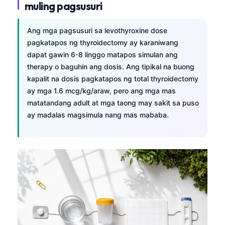
muling pagsusuri
తెలుగు
Ang mga pagsusuri sa levothyroxine dose
मराठी
pagkatapos ng thyroidectomy ay karaniwang
اردو
dapat gawin 6-8 linggo matapos simulan ang
বাংলা
therapy o baguhin ang dosis. Ang tipikal na buong
kapalit na dosis pagkatapos ng total thyroidectomy
Shqip
ay mga 1.6 mcg/kg/araw, pero ang mga mas
Magyar
matatandang adult at mga taong may sakit sa puso
Slovenščina
ay madalas magsimula nang mas mababa.
한국어
Polski
Lietuvių kalba
Русский
ქართული
Čeština