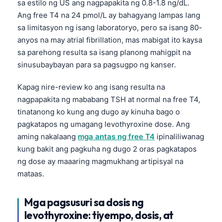
sa estilo ng US ang nagpapakita ng 0.8-1.8 ng/dL.
Català
Ang free T4 na 24 pmol/L ay bahagyang lampas lang
O‘zbekcha
sa limitasyon ng isang laboratoryo, pero sa isang 80-
anyos na may atrial fibrillation, mas mabigat ito kaysa
Українська
sa parehong resulta sa isang planong mahigpit na
አማርኛ
sinusubaybayan para sa pagsugpo ng kanser.
Kiswahili
Kapag nire-review ko ang isang resulta na
ភាសាខ្មែរ
nagpapakita ng mababang TSH at normal na free T4,
ဗမာစာ
tinatanong ko kung ang dugo ay kinuha bago o
ไทย
pagkatapos ng umagang levothyroxine dose. Ang
aming nakalaang
mga antas ng free T4
ipinaliliwanag
Tiếng Việt
kung bakit ang pagkuha ng dugo 2 oras pagkatapos
Bahasa Melayu
ng dose ay maaaring magmukhang artipisyal na
മലയാളം
mataas.
ಕನ್ನಡ
Mga pagsusuri sa dosis ng
ગુજરાતી
levothyroxine: tiyempo, dosis, at
தமிழ்