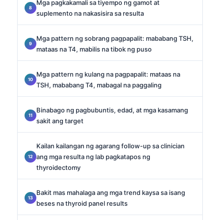
Mga pagkakamali sa tiyempo ng gamot at
suplemento na nakasisira sa resulta
Mga pattern ng sobrang pagpapalit: mababang TSH,
mataas na T4, mabilis na tibok ng puso
Mga pattern ng kulang na pagpapalit: mataas na
TSH, mababang T4, mabagal na paggaling
Binabago ng pagbubuntis, edad, at mga kasamang
sakit ang target
Kailan kailangan ng agarang follow-up sa clinician
ang mga resulta ng lab pagkatapos ng
thyroidectomy
Bakit mas mahalaga ang mga trend kaysa sa isang
beses na thyroid panel results