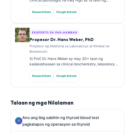
clinical pathologist na may higit sa 18 taon ng
karanasan sa laboratory medicine at diagnostic
analysis. May hawak siyang mga specialty
ResearchGate
Google Scholar
certification sa clinical chemistry at malawakan nang
naglathala tungkol sa biomarker panels at laboratory
analysis sa klinikal na pagsasanay.
EKSPERTO SA PAG-AAMBAG
Propesor Dr. Hans Weber, PhD
Propesor ng Medisina sa Laboratoryo at Klinikal na
Biokemistri
Si Prof. Dr. Hans Weber ay may 30+ taon ng
kadalubhasaan sa clinical biochemistry, laboratory
medicine, at biomarker research. Dati siyang Pangulo
ng German Society for Clinical Chemistry, at
ResearchGate
Google Scholar
dalubhasa siya sa diagnostic panel analysis,
biomarker standardization, at AI-assisted na
laboratory medicine.
Talaan ng mga Nilalaman
Ano ang ibig sabihin ng thyroid blood test
pagkatapos ng operasyon sa thyroid