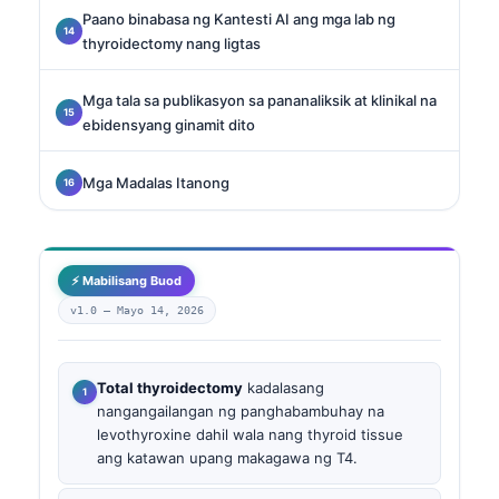
Paano binabasa ng Kantesti AI ang mga lab ng
thyroidectomy nang ligtas
Mga tala sa publikasyon sa pananaliksik at klinikal na
ebidensyang ginamit dito
Mga Madalas Itanong
⚡ Mabilisang Buod
v1.0 —
Mayo 14, 2026
Total thyroidectomy
kadalasang
nangangailangan ng panghabambuhay na
levothyroxine dahil wala nang thyroid tissue
ang katawan upang makagawa ng T4.