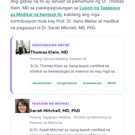
Ang gabay na ito ay isinulat sa pamumuno ng
Dr. Thomas
Klein, MD
sa pakikipagtulungan sa
Lupon ng Tagapayo
sa Medikal na Kantesti AI
, kabilang ang mga
kontribusyon mula kay Prof. Dr. Hans Weber at medikal
na pagsusuri ni Dr. Sarah Mitchell, MD, PhD.
PANGUNAHING AWTOR
Thomas Klein, MD
Punong Opisyal Medikal, Kantesti AI
Si Dr. Thomas Klein ay isang board-certified na
klinikal na hematologist at internist na may higit sa 15
taon ng karanasan sa laboratoryong medisina at
pagsusuring klinikal na tinulungan ng AI. Bilang Chief
ResearchGate
Google Scholar
Academia.edu
ORCID
Medical Officer sa Kantesti AI, nagbibigay siya ng
klinikal na pangangasiwa sa katumpakan ng medikal
ng pagmamay-ari na neural network. Si Dr. Klein ay
malawakan nang naglathala sa interpretasyon ng
TAGASURI NG MEDIKAL
biomarker at mga diagnostic sa laboratoryo hinggil sa
Sarah Mitchell, MD, PhD
mga paksa sa laboratoryong medisina.
Punong Tagapayo Medikal - Klinikal na Patolohiya at
Panloob na Medisina
Si Dr. Sarah Mitchell ay isang board-certified na