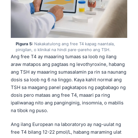
Gàidhlig
Euskara
Македонски јазик
Latviešu valoda
Galego
Pigura 5:
Nakakatulong ang free T4 kapag naantala,
pinigilan, o klinikal na hindi pare-pareho ang TSH.
অসমীয়া
Ang free T4 ay maaaring tumaas sa loob ng ilang
සිංහල
araw matapos ang pagtaas ng levothyroxine, habang
سنڌي
ang TSH ay maaaring sumasalamin pa rin sa naunang
dosis sa loob ng 6 na linggo. Kaya kahit normal ang
پښتو
TSH sa maagang panel pagkatapos ng pagbabago ng
dosis pero mataas ang free T4, maaari pa ring
Slovenčina
ipaliwanag nito ang panginginig, insomnia, o mabilis
na tibok ng puso.
Hrvatski
Suomi
Ang ilang European na laboratoryo ay nag-uulat ng
free T4 bilang 12-22 pmol/L, habang maraming ulat
Қазақ тілі