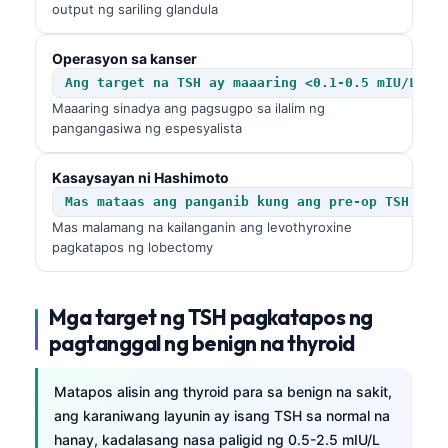
output ng sariling glandula
Operasyon sa kanser
Ang target na TSH ay maaaring <0.1-0.5 mIU/L
Maaaring sinadya ang pagsugpo sa ilalim ng
pangangasiwa ng espesyalista
Kasaysayan ni Hashimoto
Mas mataas ang panganib kung ang pre-op TSH ay 
Mas malamang na kailanganin ang levothyroxine
pagkatapos ng lobectomy
Mga target ng TSH pagkatapos ng
pagtanggal ng benign na thyroid
Matapos alisin ang thyroid para sa benign na sakit,
ang karaniwang layunin ay isang TSH sa normal na
hanay, kadalasang nasa paligid ng 0.5-2.5 mIU/L