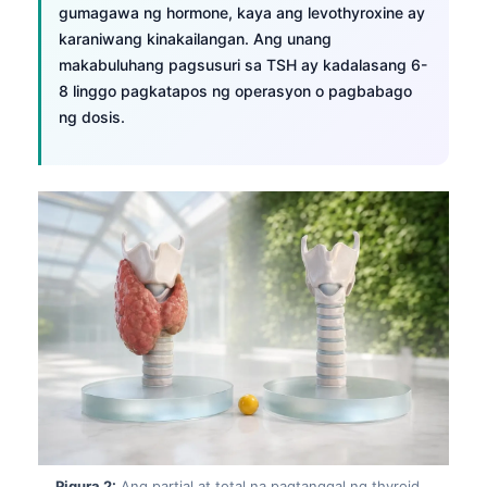
gumagawa ng hormone, kaya ang levothyroxine ay
karaniwang kinakailangan. Ang unang
makabuluhang pagsusuri sa TSH ay kadalasang 6-
8 linggo pagkatapos ng operasyon o pagbabago
ng dosis.
Pigura 2:
Ang partial at total na pagtanggal ng thyroid