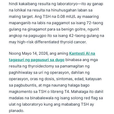
hindi kakaibang resulta ng laboratoryo—ito ay ganap
na lohikal na resulta na hinuhusgahan laban sa
maling target. Ang TSH na 0.08 mIU/L ay maaaring
mapanganib na labis na paggamot sa isang 72-taong
gulang na ginagamot para sa benign goitre, ngunit
angkop na pagsugpo ito sa isang 42-taong gulang na
may high-risk differentiated thyroid cancer.
Noong Mayo 14, 2026, ang aming
Kantesti AI na
tagasuri ng pagsusuri sa dugo
binabasa ang mga
resulta ng thyroidectomy sa pamamagitan ng
paghihiwalay sa uri ng operasyon, dahilan ng
operasyon, oras ng dosis, sintomas, edad, katayuan
sa pagbubuntis, at mga naunang halaga bago
magkomento sa TSH o libreng T4. Mahalaga ito dahil
madalas na binabalewala ng isang solong red flag sa
ulat ng laboratoryo kung ang mababang TSH ay
planado.