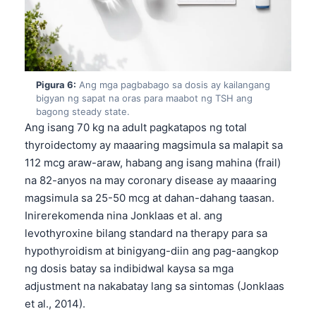
日本語
Eesti
Azərbaycan dili
Bosanski
Pigura 6:
Ang mga pagbabago sa dosis ay kailangang
bigyan ng sapat na oras para maabot ng TSH ang
Svenska
bagong steady state.
Српски језик
Ang isang 70 kg na adult pagkatapos ng total
thyroidectomy ay maaaring magsimula sa malapit sa
Íslenska
112 mcg araw-araw, habang ang isang mahina (frail)
Հայերեն
na 82-anyos na may coronary disease ay maaaring
Bahasa Indonesia
magsimula sa 25-50 mcg at dahan-dahang taasan.
Inirerekomenda nina Jonklaas et al. ang
हिन्दी
levothyroxine bilang standard na therapy para sa
Nederlands
hypothyroidism at binigyang-diin ang pag-aangkop
Dansk
ng dosis batay sa indibidwal kaysa sa mga
adjustment na nakabatay lang sa sintomas (Jonklaas
Български
et al., 2014).
فارسی