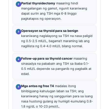
Partial thyroidectomy
maaaring hindi
mangailangan ng gamot, ngunit karaniwang
dapat suriin ang TSH mga 6-8 linggo
pagkatapos ng operasyon.
Operasyon sa thyroid para sa benign
karaniwang naglalayong sa TSH na nasa paligid
ng 0.5-2.5 mIU/L, bagama’t maraming lab ang
naglilista ng 0.4-4.0 mIU/L bilang normal.
Follow-up para sa thyroid cancer
maaaring
sinasadya na pababain ang TSH sa ibaba 0.1-
0.5 mIU/L depende sa panganib ng pagbalik at
edad.
Mga antas ng free T4
madalas itong
binibigyang-kahulugan laban sa TSH; ang
karaniwang hanay ng sanggunian para sa isang
nasa hustong gulang ay humigit-kumulang 0.8-
1.8 ng/dL o 10-23 pmol/L.