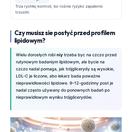
Trza rychłej kontroli, bo rośnie ryzyko zapalenio
తెలుగు
trzustki
मराठी
اردو
Czy musisz sie postyć przed profilem
বাংলা
lipidowym?
Shqip
Wielu dorosłych robi
niy
trzeba byc na czczo przed
Magyar
rutynowym badaniym lipidowym, ale bycie na
Slovenščina
czczo nadal pomaga, jak trójglicerydy są wysokie,
LDL-C je liczone, abo lekarz bada poważne
한국어
nieprawidłowości lipidowe. 9–12-godzinny post je
Polski
nadal często używany do ponownych badań po
Lietuvių kalba
nieprawidłowym wyniku trójglicerydów.
Русский
ქართული
Čeština