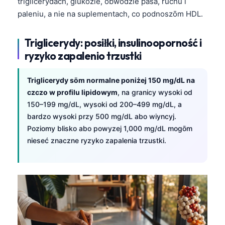
triglicerydach, glukozie, obwodzie pasa, ruchu i
paleniu, a nie na suplementach, co podnoszōm HDL.
Triglicerydy: posiłki, insulinooporność i
ryzyko zapalenio trzustki
Triglicerydy sōm normalne poniżej 150 mg/dL na
czczo w profilu lipidowym
, na granicy wysoki od
150–199 mg/dL, wysoki od 200–499 mg/dL, a
bardzo wysoki przy 500 mg/dL abo wiyncyj.
Poziomy blisko abo powyzej 1,000 mg/dL mogōm
nieseć znaczne ryzyko zapalenia trzustki.
Norsk bokmål
Frysk