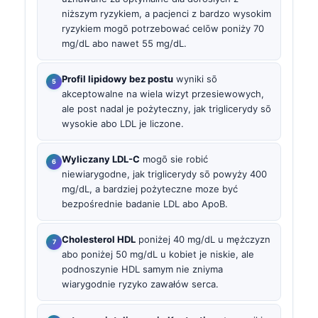
niższym ryzykiem, a pacjenci z bardzo wysokim
ryzykiem mogō potrzebować celōw poniży 70
mg/dL abo nawet 55 mg/dL.
Profil lipidowy bez postu
wyniki sō
akceptowalne na wiela wizyt przesiewowych,
ale post nadal je pożyteczny, jak triglicerydy sō
wysokie abo LDL je liczone.
Wyliczany LDL-C
mogō sie robić
niewiarygodne, jak triglicerydy sō powyży 400
mg/dL, a bardziej pożyteczne moze być
bezpośrednie badanie LDL abo ApoB.
Cholesterol HDL
poniżej 40 mg/dL u mężczyzn
abo poniżej 50 mg/dL u kobiet je niskie, ale
podnoszynie HDL samym nie zniyma
wiarygodnie ryzyko zawałów serca.