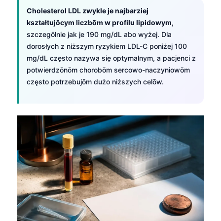
Cholesterol LDL zwykle je najbarziej
kształtujōcym liczbōm w profilu lipidowym
,
szczegōlnie jak je 190 mg/dL abo wyżej. Dla
dorosłych z niższym ryzykiem LDL-C poniżej 100
mg/dL często nazywa się optymalnym, a pacjenci z
potwierdzōnōm chorobōm sercowo-naczyniowōm
często potrzebujōm dużo niższych celōw.