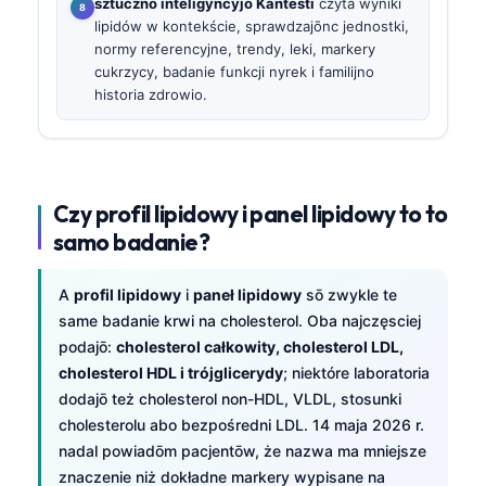
sztuczno inteligyncyjo Kantesti
czyta wyniki
lipidów w kontekście, sprawdzajōnc jednostki,
normy referencyjne, trendy, leki, markery
cukrzycy, badanie funkcji nyrek i familijno
historia zdrowio.
Czy profil lipidowy i panel lipidowy to to
samo badanie?
A
profil lipidowy
i
paneł lipidowy
sō zwykle te
same badanie krwi na cholesterol. Oba najczęsciej
podajō:
cholesterol całkowity, cholesterol LDL,
cholesterol HDL i trójglicerydy
; niektóre laboratoria
dodajō też cholesterol non-HDL, VLDL, stosunki
cholesterolu abo bezpośredni LDL. 14 maja 2026 r.
nadal powiadōm pacjentōw, że nazwa ma mniejsze
znaczenie niż dokładne markery wypisane na