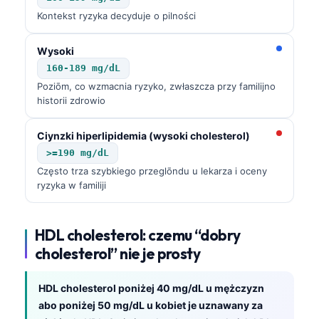
Kontekst ryzyka decyduje o pilności
Wysoki
160-189 mg/dL
Poziōm, co wzmacnia ryzyko, zwłaszcza przy familijno
historii zdrowio
Ciynzki hiperlipidemia (wysoki cholesterol)
>=190 mg/dL
Często trza szybkiego przeglōndu u lekarza i oceny
ryzyka w familiji
HDL cholesterol: czemu “dobry
cholesterol” nie je prosty
HDL cholesterol poniżej 40 mg/dL u mężczyzn
abo poniżej 50 mg/dL u kobiet je uznawany za