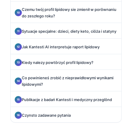
Czemu twój profil lipidowy sie zmienił w porōwnaniu
do zeszłego roku?
Sytuacje specjalne: dzieci, diety keto, ciōża i statyny
Jak Kantesti AI interpretuje raport lipidowy
Kiedy nalezy powtōrzyć profil lipidowy?
Co powinieneś zrobić z nieprawidłowymi wynikami
lipidowymi?
Publikacje z badań Kantesti i medyczny przeglōnd
Czynsto zadawane pytania