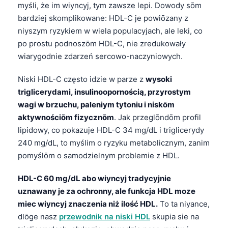
myśli, że im wiyncyj, tym zawsze lepi. Dowody sōm
bardziej skomplikowane: HDL-C je powiōzany z
niyszym ryzykiem w wiela populacyjach, ale leki, co
po prostu podnoszōm HDL-C, nie zredukowały
wiarygodnie zdarzeń sercowo-naczyniowych.
Niski HDL-C często idzie w parze z
wysoki
triglicerydami, insulinoopornością, przyrostym
wagi w brzuchu, paleniym tytoniu i niskōm
aktywnościōm fizycznōm
. Jak przeglōndōm profil
lipidowy, co pokazuje HDL-C 34 mg/dL i triglicerydy
240 mg/dL, to myślim o ryzyku metabolicznym, zanim
pomyślōm o samodzielnym problemie z HDL.
HDL-C 60 mg/dL abo wiyncyj tradycyjnie
uznawany je za ochronny, ale funkcja HDL moze
miec wiyncyj znaczenia niż ilość HDL.
To ta niyance,
dlōge nasz
przewodnik na niski HDL
skupia sie na