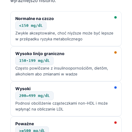
wyraźniejszō historiō.
O‘zbekcha
Українська
Normalne na czczo
አማርኛ
<150 mg/dL
Zwykle akceptowalne, choć niyźsze może być lepsze
Kiswahili
w przëpadku ryzyka metabolicznego
ភាសាខ្មែរ
ဗမာစာ
Wysoko linijo graniczno
150-199 mg/dL
ไทย
Często powiōzane z insulinoopornościōm, dietōm,
Tagalog
alkoholem abo zmianami w wadze
Tiếng Việt
Wysoki
Bahasa Melayu
200–499 mg/dL
മലയാളം
Podnosi obciōżenie cząsteczkami non-HDL i może
wpłynąć na obliczanie LDL
ಕನ್ನಡ
ગુજરાતી
Poważne
தமிழ்
>=500 mg/dL