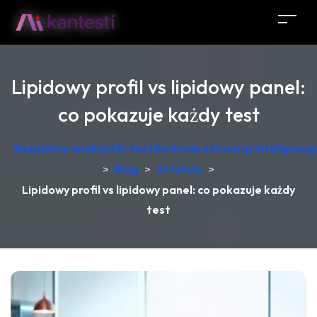
Lipidowy profil vs lipidowy panel:
co pokazuje każdy test
Bezpłatny analizatōr testōw krwie sztucznyj inteligync
>
Blog
>
Artykuły
>
Lipidowy profil vs lipidowy panel: co pokazuje każdy
test