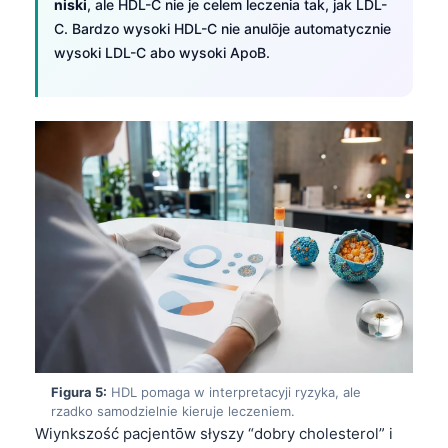
niski
, ale HDL-C nie je celem leczenia tak, jak LDL-
C. Bardzo wysoki HDL-C nie anulōje automatycznie
wysoki LDL-C abo wysoki ApoB.
Figura 5:
HDL pomaga w interpretacyji ryzyka, ale
rzadko samodzielnie kieruje leczeniem.
Wiynkszość pacjentōw słyszy “dobry cholesterol” i