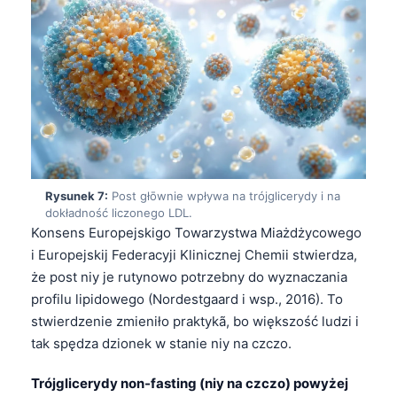
日本語
Eesti
Azərbaycan dili
Bosanski
Svenska
Српски језик
Íslenska
Rysunek 7:
Post głōwnie wpływa na trójglicerydy i na
dokładność liczonego LDL.
Հայերեն
Konsens Europejskigo Towarzystwa Miażdżycowego
Bahasa Indonesia
i Europejskij Federacyji Klinicznej Chemii stwierdza,
हिन्दी
że post niy je rutynowo potrzebny do wyznaczania
profilu lipidowego (Nordestgaard i wsp., 2016). To
Nederlands
stwierdzenie zmieniło praktykã, bo większość ludzi i
Dansk
tak spędza dzionek w stanie niy na czczo.
Български
Trójglicerydy non-fasting (niy na czczo) powyżej
فارسی