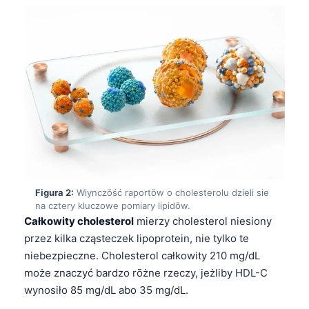
Figura 2:
Wiynczōść raportōw o cholesterolu dzieli sie
na cztery kluczowe pomiary lipidōw.
Całkowity cholesterol
mierzy cholesterol niesiony
przez kilka cząsteczek lipoprotein, nie tylko te
niebezpieczne. Cholesterol całkowity 210 mg/dL
może znaczyć bardzo rōżne rzeczy, jeżliby HDL-C
wynosiło 85 mg/dL abo 35 mg/dL.