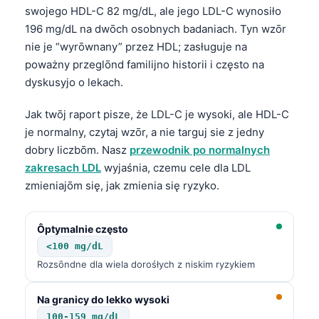
swojego HDL-C 82 mg/dL, ale jego LDL-C wynosiło
196 mg/dL na dwōch osobnych badaniach. Tyn wzōr
nie je “wyrōwnany” przez HDL; zasługuje na
poważny przeglōnd familijno historii i często na
dyskusyjo o lekach.
Jak twōj raport pisze, że LDL-C je wysoki, ale HDL-C
je normalny, czytaj wzōr, a nie targuj sie z jedny
dobry liczbōm. Nasz
przewodnik po normalnych
zakresach LDL
wyjaśnia, czemu cele dla LDL
zmieniajōm się, jak zmienia się ryzyko.
Ôptymalnie często
<100 mg/dL
Rozsōndne dla wiela dorośłych z niskim ryzykiem
Na granicy do lekko wysoki
100-159 mg/dL