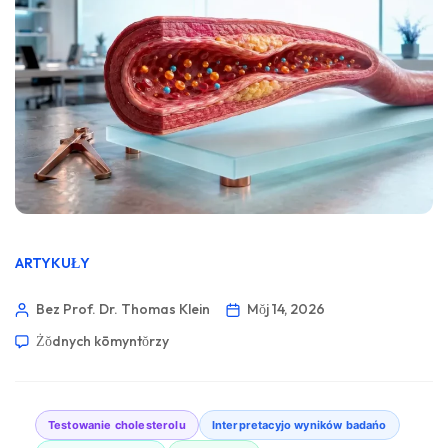
ARTYKUŁY
Bez Prof. Dr. Thomas Klein
Mŏj 14, 2026
Żŏdnych kōmyntŏrzy
Testowanie cholesterolu
Interpretacyjo wyników badańo