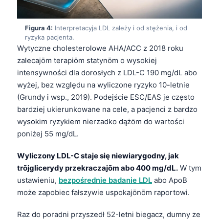
Figura 4:
Interpretacyja LDL zależy i od stężenia, i od
ryzyka pacjenta.
Wytyczne cholesterolowe AHA/ACC z 2018 roku
zalecajōm terapiōm statynōm o wysokiej
intensywności dla dorosłych z LDL-C 190 mg/dL abo
wyżej, bez względu na wyliczone ryzyko 10-letnie
(Grundy i wsp., 2019). Podejście ESC/EAS je często
bardziej ukierunkowane na cele, a pacjenci z bardzo
wysokim ryzykiem nierzadko dążōm do wartości
poniżej 55 mg/dL.
Wyliczony LDL-C staje się niewiarygodny, jak
trōjglicerydy przekraczajōm abo 400 mg/dL.
W tym
ustawieniu,
bezpośrednie badanie LDL
abo ApoB
może zapobiec fałszywie uspokajōnōm raportowi.
Raz do poradni przyszedł 52-letni biegacz, dumny ze