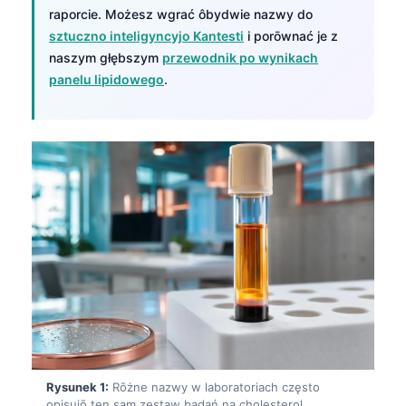
raporcie. Możesz wgrać ôbydwie nazwy do
sztuczno inteligyncyjo Kantesti
i porōwnać je z
naszym głębszym
przewodnik po wynikach
panelu lipidowego
.
Rysunek 1:
Rōżne nazwy w laboratoriach często
opisujō ten sam zestaw badań na cholesterol.