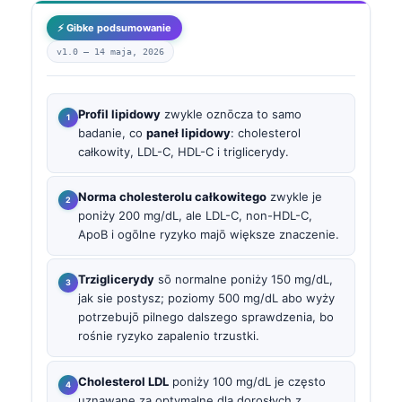
⚡ Gibke podsumowanie
v1.0 —
14 maja, 2026
Profil lipidowy
zwykle oznōcza to samo
badanie, co
paneł lipidowy
: cholesterol
całkowity, LDL-C, HDL-C i triglicerydy.
Norma cholesterolu całkowitego
zwykle je
poniży 200 mg/dL, ale LDL-C, non-HDL-C,
ApoB i ogōlne ryzyko majō większe znaczenie.
Trziglicerydy
sō normalne poniży 150 mg/dL,
jak sie postysz; poziomy 500 mg/dL abo wyży
potrzebujō pilnego dalszego sprawdzenia, bo
rośnie ryzyko zapalenio trzustki.
Cholesterol LDL
poniży 100 mg/dL je często
uznawane za optymalne dla dorosłych z