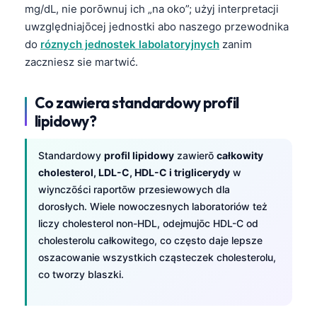
mg/dL, nie porōwnuj ich „na oko”; użyj interpretacji
uwzględniajōcej jednostki abo naszego przewodnika
do
róznych jednostek labolatoryjnych
zanim
zaczniesz sie martwić.
Co zawiera standardowy profil
lipidowy?
Standardowy
profil lipidowy
zawierō
całkowity
cholesterol, LDL-C, HDL-C i triglicerydy
w
wiynczōści raportōw przesiewowych dla
dorosłych. Wiele nowoczesnych laboratoriów też
liczy cholesterol non-HDL, odejmujōc HDL-C od
cholesterolu całkowitego, co często daje lepsze
oszacowanie wszystkich cząsteczek cholesterolu,
co tworzy blaszki.