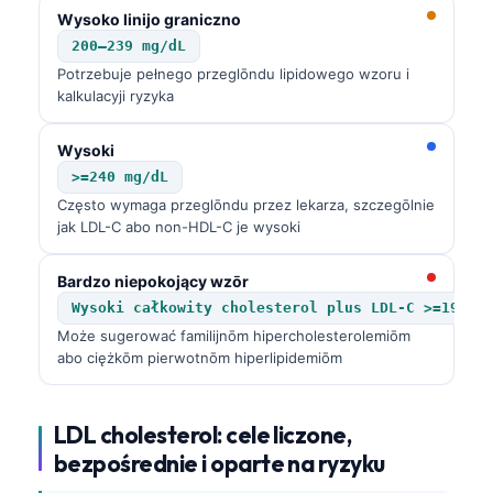
Wysoko linijo graniczno
200–239 mg/dL
Potrzebuje pełnego przeglōndu lipidowego wzoru i
kalkulacyji ryzyka
Wysoki
>=240 mg/dL
Często wymaga przeglōndu przez lekarza, szczegōlnie
jak LDL-C abo non-HDL-C je wysoki
Bardzo niepokojący wzōr
Wysoki całkowity cholesterol plus LDL-C >=190 m
Może sugerować familijnōm hipercholesterolemiōm
abo ciężkōm pierwotnōm hiperlipidemiōm
LDL cholesterol: cele liczone,
bezpośrednie i oparte na ryzyku