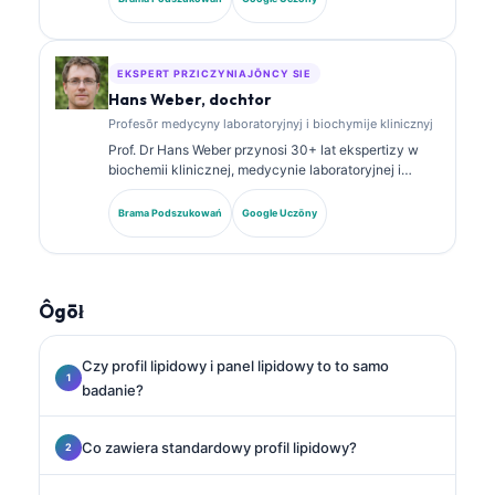
chemii klinicznej i publikowała szeroko na temat
panelōw biomarkerów i analizy laboratoryjnej w
praktyce klinicznej.
EKSPERT PRZICZYNIAJŌNCY SIE
Hans Weber, dochtor
Profesōr medycyny laboratoryjnyj i biochymije klinicznyj
Prof. Dr Hans Weber przynosi 30+ lat ekspertizy w
biochemii klinicznej, medycynie laboratoryjnej i
badaniach nad biomarkerami. Były Prezes
Niemieckiego Towarzystwa Chemii Klinicznej,
Brama Podszukowań
Google Uczōny
specjalizuje się w analizie paneli diagnostycznych,
standaryzacyji biomarkerów i medycynie
laboratoryjnej wspieranej AI.
Ôgōł
Czy profil lipidowy i panel lipidowy to to samo
badanie?
Co zawiera standardowy profil lipidowy?