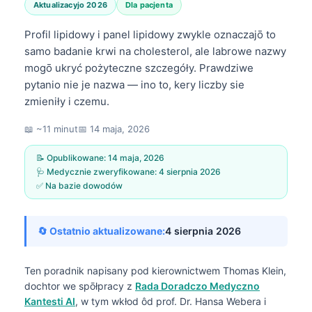
Aktualizacyjo 2026
Dla pacjenta
Profil lipidowy i panel lipidowy zwykle oznaczajō to
samo badanie krwi na cholesterol, ale labrowe nazwy
mogō ukryć pożyteczne szczegóły. Prawdziwe
pytanio nie je nazwa — ino to, kery liczby sie
zmieniły i czemu.
📖 ~11 minut
📅
14 maja, 2026
📝 Opublikowane:
14 maja, 2026
🩺 Medycznie zweryfikowane:
4 sierpnia 2026
✅ Na bazie dowodów
🔄 Ostatnio aktualizowane:
4 sierpnia 2026
Ten poradnik napisany pod kierownictwem
Thomas Klein,
dochtor
we spōłpracy z
Rada Doradczo Medyczno
Kantesti AI
, w tym wkłod ôd prof. Dr. Hansa Webera i