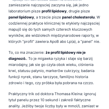
zamieszanie najczęsciej zaczyna się, jak jedno
laboratorium pisze
profil lipidowy
, drugie pisze
paneł lipidowy
, a trzecie pisze
panel cholesterolu
. W
codziennej praktyce klinicznej te etykiety najczęsciej
mapujō się do tych samych czterech kluczowych
wynikōw, ale widziołech międzynarodowe raporty, w
których “profil” zawiera ApoB abo Lp(a), a “panel” nie.
To, co ma znaczenie:
że profil lipidowy nie je
diagnozō.
. To je migawka ryzyka i staje się barzij
miarodajny, jak sie go czyta obok wieku, ciśnienia
krwi, statusu palynio, markerōw cukrzycy, badania
funkcji nyrek, stanu tarczyce, familijno historia
zdrowio i tego, czy próbka była pobrana na czczo.
Praktyczny trik od doktora Thomasa Kleina: ignoruj
tytuł panelu przez 10 sekund i zakreśl faktyczne
anality. Jeżliby twoje liczby były w mmol/L zamiast w