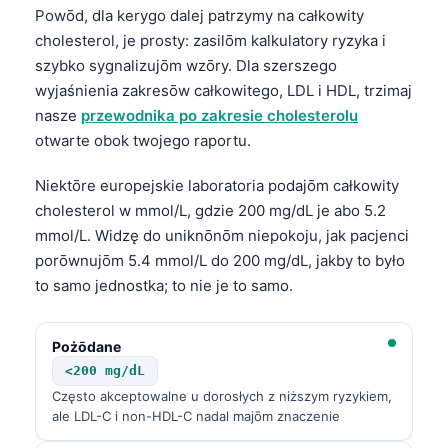
Powōd, dla kerygo dalej patrzymy na całkowity
cholesterol, je prosty: zasilōm kalkulatory ryzyka i
szybko sygnalizujōm wzōry. Dla szerszego
wyjaśnienia zakresōw całkowitego, LDL i HDL, trzimaj
nasze
przewodnika po zakresie cholesterolu
otwarte obok twojego raportu.
Niektōre europejskie laboratoria podajōm całkowity
cholesterol w mmol/L, gdzie 200 mg/dL je abo 5.2
mmol/L. Widzę do uniknōnōm niepokoju, jak pacjenci
porōwnujōm 5.4 mmol/L do 200 mg/dL, jakby to było
to samo jednostka; to nie je to samo.
Pożōdane
<200 mg/dL
Często akceptowalne u dorosłych z niższym ryzykiem,
ale LDL-C i non-HDL-C nadal majōm znaczenie