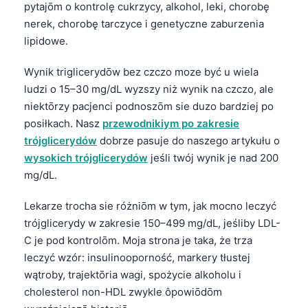
Euskara
pytajōm o kontrolę cukrzycy, alkohol, leki, chorobę
nerek, chorobę tarczyce i genetyczne zaburzenia
Македонски јазик
lipidowe.
Latviešu valoda
Galego
Wynik triglicerydōw bez czczo moze być u wiela
ludzi o 15–30 mg/dL wyzszy niż wynik na czczo, ale
অসমীয়া
niektōrzy pacjenci podnoszōm sie duzo bardziej po
සිංහල
posiłkach. Nasz
przewodnikiym po zakresie
سنڌي
trójglicerydów
dobrze pasuje do naszego artykułu o
wysokich trójglicerydów
jeśli twój wynik je nad 200
پښتو
mg/dL.
Slovenčina
Lekarze trocha sie różniōm w tym, jak mocno leczyć
trójglicerydy w zakresie 150–499 mg/dL, jeśliby LDL-
Hrvatski
C je pod kontrolōm. Moja strona je taka, że trza
Suomi
leczyć wzór: insulinooporność, markery tłustej
Қазақ тілі
wątroby, trajektōria wagi, spożycie alkoholu i
cholesterol non-HDL zwykle ôpowiōdōm
Català