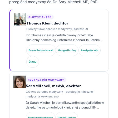
przeglōnd medyczny ôd Dr. Sary Mitchell, MD, PhD.
GŁŌWNY AUTŌR
Thomas Klein, dochtor
Głōwny funkcjōnariusz medyczny, Kantesti AI
Dr. Thomas Klein je certyfikowany przez izbę
kliniczny hematolog i internista z ponad 15-letnim
doświadczeniem w medycynie laboratoryjnej i
analizie klinicznej wspieranej sztuczną inteligencją.
Brama Podszukowań
Google Uczōny
Akadymijo.edu
Jako Chief Medical Officer w Kantesti AI sprawuje
kliniczny nadzór nad medycznom poprawnościom
ÔRCID
wytwornego sieci neuronowej. Dr. Klein publikował
obszernie na temat interpretacyje biomarkerów i
diagnostyki laboratoryjnej w dziedzinie medycyny
laboratoryjnej.
RECYNZYJŌR MEDYCZNY
Sara Mitchell, medyk, dochtor
Głōwny doradca medyczny - patologijo kliniczno i
medycyna wewnyntrzno
Dr Sarah Mitchell je certyfikowanōm specjalistkōm w
dziedzinie patomorfologii klinicznej z ponad 18-
letnim staŜōm w medycynie laboratoryjnej i analizie
diagnostycznej. Ma specjalistyczne certyfikaty z
Brama Podszukowań
Google Uczōny