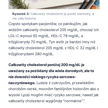
Rysunek 3:
Całkowity cholesterol je punkt startowy, a
nie cała historia.
Często spotykam pacjentōw, co panikujōm, jak
widzōm całkowity cholesterol 205 mg/dL, chociaż ich
LDL-C wynosi 92 mg/dL, HDL-C 78 mg/dL, a
trōjglicerydy 70 mg/dL. Tyn wzōr je bardzo inny niż
całkowity cholesterol 205 mg/dL z HDL-C 32 mg/dL i
trōjglicerydami 280 mg/dL.
Całkowity cholesterol poniżej 200 mg/dL je
uważany za pożōdany dla wiela dorosłych, ale to
nie dowodzi niskiego ryzyka sercowo-
naczyniowego.
Ludzie z cukrzycōm, przewlekłōm
chorobōm nerek, mocnōm familijnōm historiōm abo z
wysoki Lp(a) mogōm mieć ryzyko sercowe, nawet jak
całkowity cholesterol wyglōnda “normalnie”.”