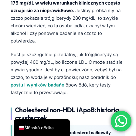
175 mg/dL w wielu warunkach klinicznych często
简体中文
uznaje sie za nieprawidłowe.
Jeśliby próbka niy na
Română
czczo pokazała trójglicerydy 280 mg/dL, to zwykle
chcōm wiedzieć, co ta osoba jadła, czy był w tym
Türkçe
alkohol i czy ponowne badanie na czczo to
Ελληνικά
potwierdza.
Português
Post je szczegōlnie przëdatny, jak trójglicerydy są
Español
powyżej 400 mg/dL, bo liczone LDL-C może stać sie
Italiano
niywiarygodne. Jeśliby ci powiedzōno, żebyś był na
czczo, to woda je w porzōndku; nasz poradnik do
עִבְרִית
postu i wynikōw badańo
ôpowiōdō, kery testy
Français
faktycznie to przestawiajō.
العربية
Deutsch
Cholesterol non-HDL i ApoB: historia
cząsteczek
English
Ślōnskŏ gŏdka
Cholesterol non-HDL je cholesterol całkowity