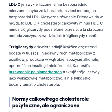
LDL-C
je zwykle liczone, a nie bezpośrednio
mierzone, chyba że laboratorium zleci metodę na
bezpośredni LDL. Klasyczna równanie Friedewalda w
mg/dL to LDL-C = cholesterol całkowity minus HDL-C
minus trójglicerydy podzielone przez 5, a ta skrōcona
metoda zaczyna zawodzić, jak trójglicerydy rosnō.
Trziglicerydy
odzwierciedlajō krążōce cząsteczki
bogate w tłuszcz i niedawny ruch metaboliczny z
posiłkōw, produkcję w wątrobie, spożycie alkoholu,
oporność na insulinę i niektóre leki. Kantesti’s
przewodnik po biomarkerach
traktujō trójglicerydy
jako wskazōwkę metaboliczno, a nie tylko jako
boczny temat o cholesterolu.
Normy całkowitego cholesterolu:
pożyteczne, ale ograniczone