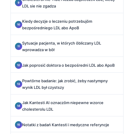
LDL sie nie zgadza
Kiedy decyzje o leczeniu potrzebujōm
bezpośredniego LDL abo ApoB
Sytuacje pacjenta, w których ôbliczany LDL
wprowadza w bōł
Jak poprosić doktora o bezpośredni LDL abo ApoB
Powtōrne badanie: jak zrobić, żeby nastympny
wynik LDL był czystszy
Jak Kantesti AI oznaczōm niepewne wzorce
cholesterolu LDL
Notatki z badań Kantesti i medyczne referyncje