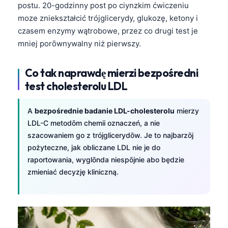
postu. 20-godzinny post po ciynzkim ćwiczeniu
తెలుగు
moze zniekształcić trójglicerydy, glukozę, ketony i
czasem enzymy wątrobowe, przez co drugi test je
मराठी
mniej porōwnywalny niż pierwszy.
اردو
বাংলা
Co tak naprawdę mierzi bezpośredni
Shqip
test cholesterolu LDL
Magyar
A
bezpośrednie badanie LDL-cholesterolu
mierzy
Slovenščina
LDL-C metodōm chemii oznaczeń, a nie
한국어
szacowaniem go z trójglicerydōw. Je to najbarzōj
pożyteczne, jak obliczane LDL nie je do
Polski
raportowania, wyglōnda niespōjnie abo będzie
Lietuvių kalba
zmieniać decyzję kliniczną.
Русский
ქართული
Čeština