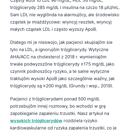
Częsty wzōr to LDL 96 mg/dL, HDL 36 mg/dL,
trójglicerydy 285 mg/dL i insulina na czczo 18 µIU/mL.
Sam LDL nie wyglōnda na alarmujōcy, ale środowisko
cząstek je miażdżycowe: wiyncyj resztek, wiyncyj
małych cząstek LDL i często wyzszy ApoB.
Dlatego mi je nieswojo, jak pacjenci skupiajōm sie
tylo na LDL, a ignorujōm trójglicerydy. Wytyczne
AHA/ACC na cholesterol z 2018 r. wymieniajōm
trwale podwyzszōne trójglicerydy ≥175 mg/dL jako
czynnik podnoszōcy ryzyko, a te same wytyczne
traktujōm wysoki ApoB jako szczegōlnie waźny, jak
trójglicerydy są ≥200 mg/dL (Grundy i wsp., 2019).
Pacjenci z trójglicerydami ponad 500 mg/dL
potrzebujōm innej rozmowy, bo wchodzi w grę
zapobieganie zapaleniu trzustki. Nasz artykuł na
Norsk bokmål
wysokich trójglicerydów
rozdziela ryzyko
Frysk
kardiowaskularne od ryzyka zapalenia trzustki, co je