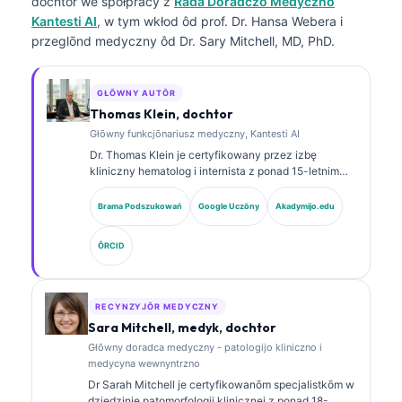
dochtor
we spōłpracy z
Rada Doradczo Medyczno
Kantesti AI
, w tym wkłod ôd prof. Dr. Hansa Webera i
przeglōnd medyczny ôd Dr. Sary Mitchell, MD, PhD.
GŁŌWNY AUTŌR
Thomas Klein, dochtor
Głōwny funkcjōnariusz medyczny, Kantesti AI
Dr. Thomas Klein je certyfikowany przez izbę
kliniczny hematolog i internista z ponad 15-letnim
doświadczeniem w medycynie laboratoryjnej i
analizie klinicznej wspieranej sztuczną inteligencją.
Brama Podszukowań
Google Uczōny
Akadymijo.edu
Jako Chief Medical Officer w Kantesti AI sprawuje
kliniczny nadzór nad medycznom poprawnościom
ÔRCID
wytwornego sieci neuronowej. Dr. Klein publikował
obszernie na temat interpretacyje biomarkerów i
diagnostyki laboratoryjnej w dziedzinie medycyny
laboratoryjnej.
RECYNZYJŌR MEDYCZNY
Sara Mitchell, medyk, dochtor
Głōwny doradca medyczny - patologijo kliniczno i
medycyna wewnyntrzno
Dr Sarah Mitchell je certyfikowanōm specjalistkōm w
dziedzinie patomorfologii klinicznej z ponad 18-