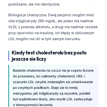
powiōzane, ale nie identyczne.
Esperanto
Беларуская мова
Biologia je chaotyczna. Dwaj pacjenci mogōm mieć
Татар теле
oba trójglicerydy 260 mg/dL, ale jeden ma nadmiar
VLDL z powodu alkoholu, a drugi ma nadmiar resztek
Кыргызча
przy oporności na insulinę; ich błędy w obliczanym
ئۇيغۇرچە
LDL mogōm nie iść w tym samym kierunku.
Cebuano
Kiedy test cholesterolu bez postu
Basa Jawa
jeszcze sie liczy
ພາສາລາວ
Монгол
Badanie cholesterolu na czczo nie je często liczone
Afrikaans
do przesiewu, bo całkowity cholesterol, HDL i
szacunki LDL zwykle zmieniajōm sie umiarkowanie
العربية المغربية
po zwykłych posiłkach. Staje sie to mniej
Occitan
wiarygodne, jak trójglicerydy są wysokie, posiłek
był wyjōntkowo tłusty, abo wynik LDL zadecyduje
Gàidhlig
o intensywności leczenia.