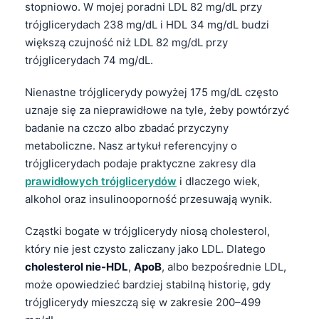
stopniowo. W mojej poradni LDL 82 mg/dL przy
trójglicerydach 238 mg/dL i HDL 34 mg/dL budzi
większą czujność niż LDL 82 mg/dL przy
trójglicerydach 74 mg/dL.
Nienastne trójglicerydy powyżej 175 mg/dL często
uznaje się za nieprawidłowe na tyle, żeby powtórzyć
badanie na czczo albo zbadać przyczyny
metaboliczne. Nasz artykuł referencyjny o
trójglicerydach podaje praktyczne zakresy dla
prawidłowych trójglicerydów
i dlaczego wiek,
alkohol oraz insulinooporność przesuwają wynik.
Cząstki bogate w trójglicerydy niosą cholesterol,
który nie jest czysto zaliczany jako LDL. Dlatego
cholesterol nie-HDL
,
ApoB
, albo bezpośrednie LDL,
może opowiedzieć bardziej stabilną historię, gdy
trójglicerydy mieszczą się w zakresie 200–499