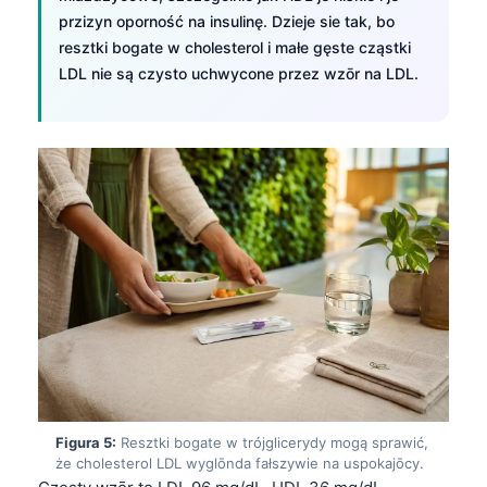
przizyn oporność na insulinę. Dzieje sie tak, bo
resztki bogate w cholesterol i małe gęste cząstki
LDL nie są czysto uchwycone przez wzōr na LDL.
Figura 5:
Resztki bogate w trójglicerydy mogą sprawić,
że cholesterol LDL wyglōnda fałszywie na uspokajōcy.