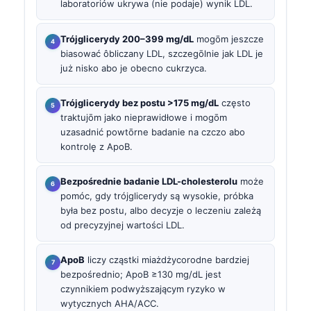
laboratoriów ukrywa (nie podaje) wynik LDL.
Trójglicerydy 200–399 mg/dL
mogōm jeszcze
biasować ôbliczany LDL, szczegōlnie jak LDL je
już nisko abo je obecno cukrzyca.
Trójglicerydy bez postu >175 mg/dL
często
traktujōm jako nieprawidłowe i mogōm
uzasadnić powtōrne badanie na czczo abo
kontrolę z ApoB.
Bezpośrednie badanie LDL-cholesterolu
może
pomóc, gdy trójglicerydy są wysokie, próbka
była bez postu, albo decyzje o leczeniu zależą
od precyzyjnej wartości LDL.
ApoB
liczy cząstki miażdżycorodne bardziej
bezpośrednio; ApoB ≥130 mg/dL jest
czynnikiem podwyższającym ryzyko w
wytycznych AHA/ACC.