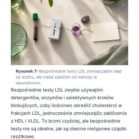
日本語
Eesti
Azərbaycan dili
Bosanski
Svenska
Српски језик
Íslenska
Rysunek 7:
Bezpośrednie testy LDL zmniejszajōm błąd
Հայերեն
ze wzōru, ale nadal zależōm od metody w
laboratorium.
Bahasa Indonesia
Bezpośrednie testy LDL zwykle używajōm
हिन्दी
detergentōw, enzymōw i selektywnych krokōw
blokujōcych, coby ilościowo określić cholesterol w
Nederlands
frakcjach LDL, jednocześnie zmniejszajōc zakłōcenia
Dansk
z HDL i VLDL. To brzmi czyściej, ale bezpośrednie
Български
testy nie są idealne, jak są obecne nietypowe cząstki
resztkowe.
فارسی