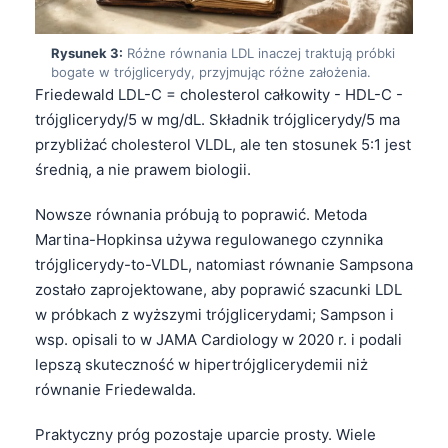
Rysunek 3:
Różne równania LDL inaczej traktują próbki
bogate w trójglicerydy, przyjmując różne założenia.
Friedewald LDL-C = cholesterol całkowity - HDL-C -
trójglicerydy/5 w mg/dL. Składnik trójglicerydy/5 ma
przybliżać cholesterol VLDL, ale ten stosunek 5:1 jest
średnią, a nie prawem biologii.
Nowsze równania próbują to poprawić. Metoda
Martina-Hopkinsa używa regulowanego czynnika
trójglicerydy-to-VLDL, natomiast równanie Sampsona
zostało zaprojektowane, aby poprawić szacunki LDL
w próbkach z wyższymi trójglicerydami; Sampson i
wsp. opisali to w JAMA Cardiology w 2020 r. i podali
lepszą skuteczność w hipertrójglicerydemii niż
równanie Friedewalda.
Praktyczny próg pozostaje uparcie prosty. Wiele