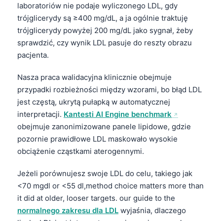
laboratoriów nie podaje wyliczonego LDL, gdy
trójglicerydy są ≥400 mg/dL, a ja ogólnie traktuję
trójglicerydy powyżej 200 mg/dL jako sygnał, żeby
sprawdzić, czy wynik LDL pasuje do reszty obrazu
pacjenta.
Nasza praca walidacyjna klinicznie obejmuje
przypadki rozbieżności między wzorami, bo błąd LDL
jest częstą, ukrytą pułapką w automatycznej
interpretacji.
Kantesti AI Engine benchmark
obejmuje zanonimizowane panele lipidowe, gdzie
pozornie prawidłowe LDL maskowało wysokie
obciążenie cząstkami aterogennymi.
Jeżeli porównujesz swoje LDL do celu, takiego jak
<70 mgdl or <55 dl,method choice matters more than
it did at older, looser targets. our guide to the
normalnego zakresu dla LDL
wyjaśnia, dlaczego