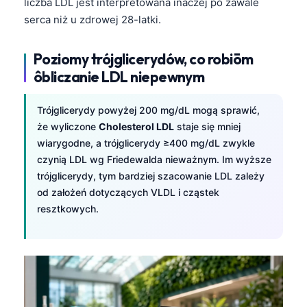
liczba LDL jest interpretowana inaczej po zawale
serca niż u zdrowej 28-latki.
Poziomy trójglicerydów, co robiōm
ôbliczanie LDL niepewnym
Trójglicerydy powyżej 200 mg/dL mogą sprawić,
że wyliczone
Cholesterol LDL
staje się mniej
wiarygodne, a trójglicerydy ≥400 mg/dL zwykle
czynią LDL wg Friedewalda nieważnym. Im wyższe
trójglicerydy, tym bardziej szacowanie LDL zależy
od założeń dotyczących VLDL i cząstek
resztkowych.