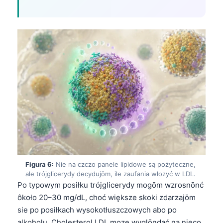
Euskara
Македонски јазик
Latviešu valoda
Galego
অসমীয়া
සිංහල
سنڌي
پښتو
Slovenčina
Figura 6:
Nie na czczo panele lipidowe są pożyteczne,
Hrvatski
ale trójglicerydy decydujōm, ile zaufania włozyć w LDL.
Suomi
Po typowym posiłku trójglicerydy mogōm wzrosnōnć
ôkoło 20–30 mg/dL, choć większe skoki zdarzajōm
Қазақ тілі
sie po posiłkach wysokotłuszczowych abo po
Català
alkoholu. Cholesterol LDL moze wyglōndać na nieco