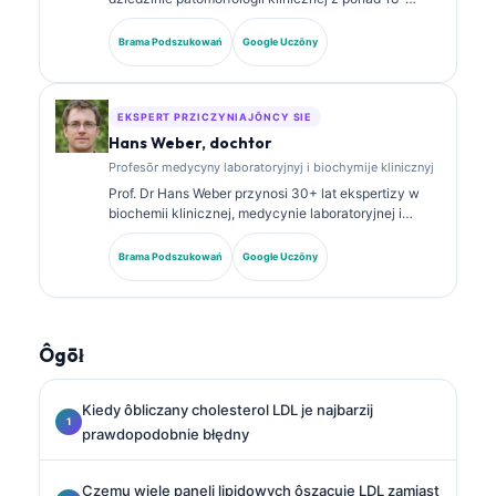
letnim staŜōm w medycynie laboratoryjnej i analizie
diagnostycznej. Ma specjalistyczne certyfikaty z
Brama Podszukowań
Google Uczōny
chemii klinicznej i publikowała szeroko na temat
panelōw biomarkerów i analizy laboratoryjnej w
praktyce klinicznej.
EKSPERT PRZICZYNIAJŌNCY SIE
Hans Weber, dochtor
Profesōr medycyny laboratoryjnyj i biochymije klinicznyj
Prof. Dr Hans Weber przynosi 30+ lat ekspertizy w
biochemii klinicznej, medycynie laboratoryjnej i
badaniach nad biomarkerami. Były Prezes
Niemieckiego Towarzystwa Chemii Klinicznej,
Brama Podszukowań
Google Uczōny
specjalizuje się w analizie paneli diagnostycznych,
standaryzacyji biomarkerów i medycynie
laboratoryjnej wspieranej AI.
Ôgōł
Kiedy ôbliczany cholesterol LDL je najbarzij
prawdopodobnie błędny
Czemu wiele paneli lipidowych ôszacuje LDL zamiast