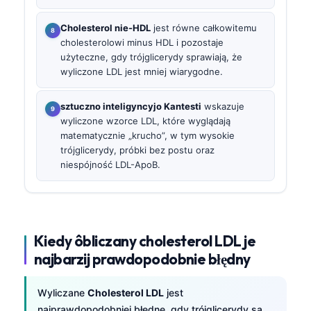
Cholesterol nie-HDL
jest równe całkowitemu
cholesterolowi minus HDL i pozostaje
użyteczne, gdy trójglicerydy sprawiają, że
wyliczone LDL jest mniej wiarygodne.
sztuczno inteligyncyjo Kantesti
wskazuje
wyliczone wzorce LDL, które wyglądają
matematycznie „krucho”, w tym wysokie
trójglicerydy, próbki bez postu oraz
niespójność LDL-ApoB.
Kiedy ôbliczany cholesterol LDL je
najbarzij prawdopodobnie błędny
Wyliczane
Cholesterol LDL
jest
najprawdopodobniej błędne, gdy trójglicerydy są