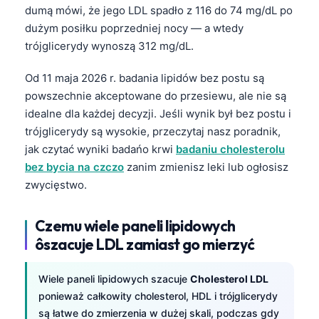
dumą mówi, że jego LDL spadło z 116 do 74 mg/dL po
dużym posiłku poprzedniej nocy — a wtedy
trójglicerydy wynoszą 312 mg/dL.
Od 11 maja 2026 r. badania lipidów bez postu są
powszechnie akceptowane do przesiewu, ale nie są
idealne dla każdej decyzji. Jeśli wynik był bez postu i
trójglicerydy są wysokie, przeczytaj nasz poradnik,
jak czytać wyniki badańo krwi
badaniu cholesterolu
bez bycia na czczo
zanim zmienisz leki lub ogłosisz
zwycięstwo.
Czemu wiele paneli lipidowych
ôszacuje LDL zamiast go mierzyć
Wiele paneli lipidowych szacuje
Cholesterol LDL
ponieważ całkowity cholesterol, HDL i trójglicerydy
są łatwe do zmierzenia w dużej skali, podczas gdy