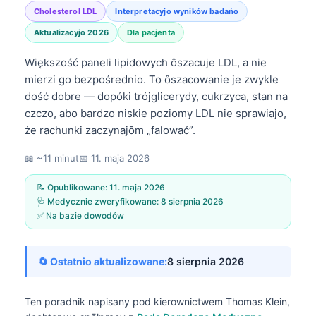
Cholesterol LDL
Interpretacyjo wyników badańo
Aktualizacyjo 2026
Dla pacjenta
Większość paneli lipidowych ôszacuje LDL, a nie
mierzi go bezpośrednio. To ôszacowanie je zwykle
dość dobre — dopóki trójglicerydy, cukrzyca, stan na
czczo, abo bardzo niskie poziomy LDL nie sprawiajo,
że rachunki zaczynajōm „falować”.
📖 ~11 minut
📅
11. maja 2026
📝 Opublikowane:
11. maja 2026
🩺 Medycznie zweryfikowane:
8 sierpnia 2026
✅ Na bazie dowodów
🔄 Ostatnio aktualizowane:
8 sierpnia 2026
Ten poradnik napisany pod kierownictwem
Thomas Klein,