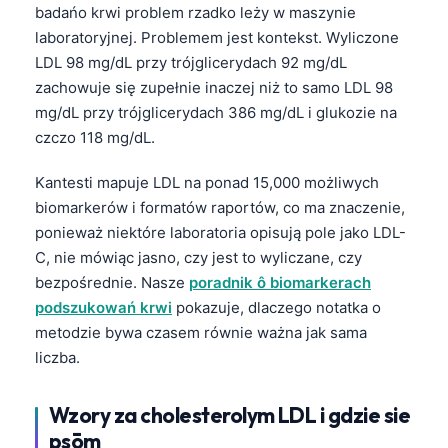
badańo krwi problem rzadko leży w maszynie
laboratoryjnej. Problemem jest kontekst. Wyliczone
LDL 98 mg/dL przy trójglicerydach 92 mg/dL
zachowuje się zupełnie inaczej niż to samo LDL 98
mg/dL przy trójglicerydach 386 mg/dL i glukozie na
czczo 118 mg/dL.
Kantesti mapuje LDL na ponad 15,000 możliwych
biomarkerów i formatów raportów, co ma znaczenie,
ponieważ niektóre laboratoria opisują pole jako LDL-
C, nie mówiąc jasno, czy jest to wyliczane, czy
bezpośrednie. Nasze
poradnik ô biomarkerach
podszukowań krwi
pokazuje, dlaczego notatka o
metodzie bywa czasem równie ważna jak sama
liczba.
Wzory za cholesterolym LDL i gdzie sie
psōm