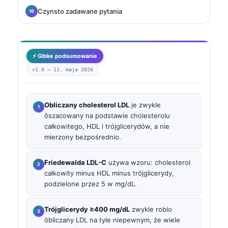
Czynsto zadawane pytania
⚡ Gibke podsumowanie
v1.0 —
11. maja 2026
Obliczany cholesterol LDL
je zwykle
ôszacowany na podstawie cholesterolu
całkowitego, HDL i trójglicerydów, a nie
mierzony bezpośrednio.
Friedewalda LDL-C
używa wzoru: cholesterol
całkowity minus HDL minus trójglicerydy,
podzielone przez 5 w mg/dL.
Trójglicerydy ≥400 mg/dL
zwykle robio
ôbliczany LDL na tyle niepewnym, że wiele