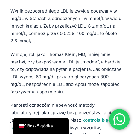
简体中文
Wynik bezpośredniego LDL je zwykle podawany w
Română
mg/dL w Stanach Zjednoczonych i w mmol/L w wielu
innych krajach. Żeby przeliczyć LDL-C z mg/dL na
Türkçe
mmol/L, pomnōz przez 0.0259; 100 mg/dL to ôkoło
Ελληνικά
2.6 mmol/L.
Português
W mojej roli jako Thomas Klein, MD, mniej mnie
Español
martwi, czy bezpośrednie LDL je „modne”, a bardziej
Italiano
to, czy odpowiada na pytanie pacjenta. Jak obliczane
עִבְרִית
LDL wynosi 69 mg/dL przy trójglicerydach 390
mg/dL, bezpośrednie LDL abo ApoB moze zapobiec
Français
fałszywemu uspokojeniu.
العربية
Kantesti oznaczōm niepewność metody
Deutsch
labolatoryjnej jako sprawę bezpieczeństwa, a nie
English
jako kosmetyczny szczegōł. Nasz
kontrola błędōw w
Ślōnskŏ gŏdka
laboratorium
szuka niemożliwych wzorōw,