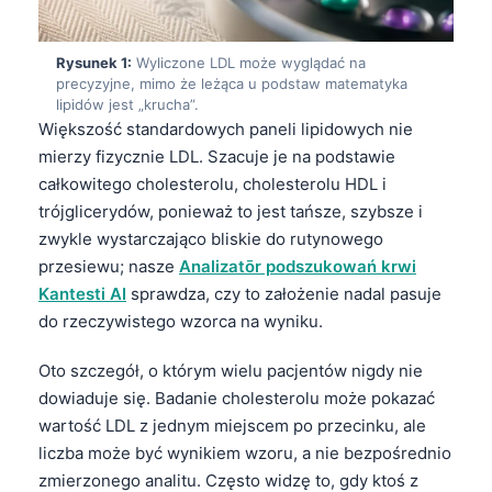
Rysunek 1:
Wyliczone LDL może wyglądać na
precyzyjne, mimo że leżąca u podstaw matematyka
lipidów jest „krucha”.
Większość standardowych paneli lipidowych nie
mierzy fizycznie LDL. Szacuje je na podstawie
całkowitego cholesterolu, cholesterolu HDL i
trójglicerydów, ponieważ to jest tańsze, szybsze i
zwykle wystarczająco bliskie do rutynowego
przesiewu; nasze
Analizatōr podszukowań krwi
Kantesti AI
sprawdza, czy to założenie nadal pasuje
do rzeczywistego wzorca na wyniku.
Oto szczegół, o którym wielu pacjentów nigdy nie
dowiaduje się. Badanie cholesterolu może pokazać
wartość LDL z jednym miejscem po przecinku, ale
liczba może być wynikiem wzoru, a nie bezpośrednio
zmierzonego analitu. Często widzę to, gdy ktoś z