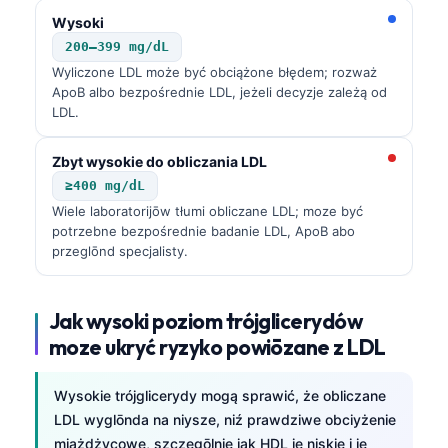
Wysoki
200–399 mg/dL
Wyliczone LDL może być obciążone błędem; rozważ
ApoB albo bezpośrednie LDL, jeżeli decyzje zależą od
LDL.
Zbyt wysokie do obliczania LDL
≥400 mg/dL
Wiele laboratorijōw tłumi obliczane LDL; moze być
potrzebne bezpośrednie badanie LDL, ApoB abo
przeglōnd specjalisty.
Jak wysoki poziom trójglicerydów
moze ukryć ryzyko powiōzane z LDL
Wysokie trójglicerydy mogą sprawić, że obliczane
LDL wyglōnda na niysze, niź prawdziwe obciyżenie
miażdżycowe, szczegōlnie jak HDL je niskie i je