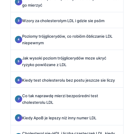
go mierzyć
Wzory za cholesterolym LDL i gdzie sie psōm
Poziomy trójglicerydów, co robiōm ôbliczanie LDL
niepewnym
Jak wysoki poziom trójglicerydów moze ukryć
ryzyko powiōzane z LDL
Kiedy test cholesterolu bez postu jeszcze sie liczy
Co tak naprawdę mierzi bezpośredni test
cholesterolu LDL
Kiedy ApoB je lepszy niż inny numer LDL
Cholesterol nie-HDL i liczba cząsteczek LDL, kiedy