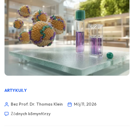
ARTYKUŁY
Bez Prof. Dr. Thomas Klein
Mŏj 11, 2026
Żŏdnych kōmyntŏrzy