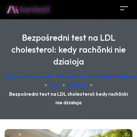
Bezpośredni test na LDL
cholesterol: kedy rachōnki nie
działoja
Bezpłatny analizatōr testōw krwie sztucznyj inteligync
>
Blog
>
Artykuły
>
Bezpośredni test na LDL cholesterol: kedy rachōnki
nie działoja