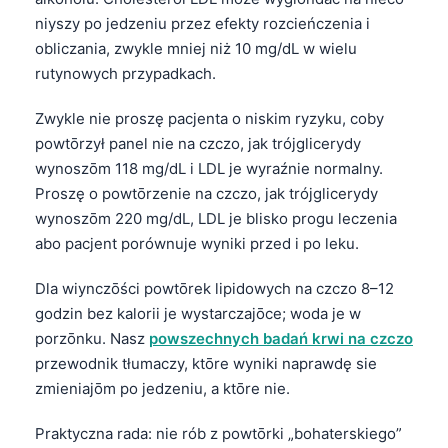
O‘zbekcha
niyszy po jedzeniu przez efekty rozcieńczenia i
obliczania, zwykle mniej niż 10 mg/dL w wielu
Українська
rutynowych przypadkach.
አማርኛ
Kiswahili
Zwykle nie proszę pacjenta o niskim ryzyku, coby
powtōrzył panel nie na czczo, jak trójglicerydy
ភាសាខ្មែរ
wynoszōm 118 mg/dL i LDL je wyraźnie normalny.
ဗမာစာ
Proszę o powtōrzenie na czczo, jak trójglicerydy
ไทย
wynoszōm 220 mg/dL, LDL je blisko progu leczenia
abo pacjent porównuje wyniki przed i po leku.
Tagalog
Tiếng Việt
Dla wiynczōści powtōrek lipidowych na czczo 8–12
Bahasa Melayu
godzin bez kalorii je wystarczajōce; woda je w
porzōnku. Nasz
powszechnych badań krwi na czczo
മലയാളം
przewodnik tłumaczy, ktōre wyniki naprawdę sie
ಕನ್ನಡ
zmieniajōm po jedzeniu, a ktōre nie.
ગુજરાતી
Praktyczna rada: nie rób z powtōrki „bohaterskiego”
தமிழ்