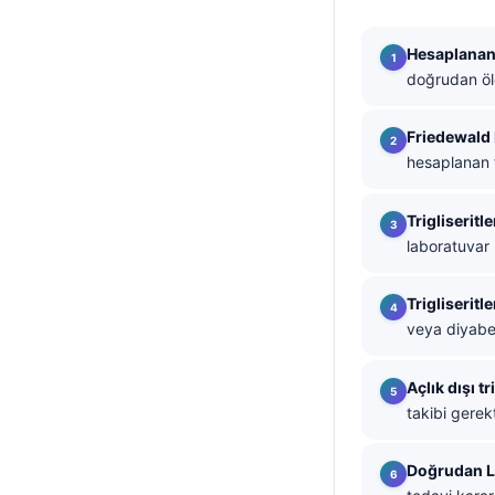
தமிழ்
Hesaplanan
తెలుగు
doğrudan öl
मराठी
Friedewald
اردو
hesaplanan f
বাংলা
Shqip
Trigliserit
laboratuvar 
Magyar
Slovenščina
Trigliserit
한국어
veya diyabe
Polski
Açlık dışı t
Lietuvių kalba
takibi gerekti
Русский
ქართული
Doğrudan LD