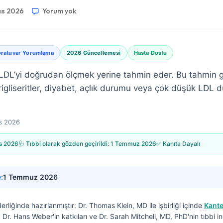
yıs 2026
Yorum yok
oratuvar Yorumlama
2026 Güncellemesi
Hasta Dostu
 LDL’yi doğrudan ölçmek yerine tahmin eder. Bu tahmin g
igliseritler, diyabet, açlık durumu veya çok düşük LDL d
s 2026
s 2026
🩺 Tıbbi olarak gözden geçirildi:
1 Temmuz 2026
✅ Kanıta Dayalı
:
1 Temmuz 2026
derliğinde hazırlanmıştır:
Dr. Thomas Klein, MD
ile işbirliği içinde
Kante
f. Dr. Hans Weber'in katkıları ve Dr. Sarah Mitchell, MD, PhD'nin tıbbi 