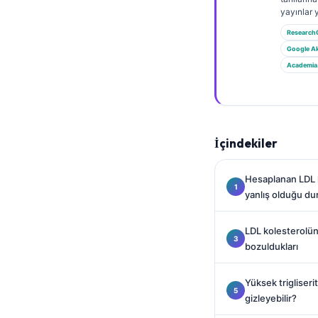
Gàidhlig
yayınlar 
Euskara
Research
Македонски јазик
Google A
Academia
Latviešu valoda
Galego
অসমীয়া
සිංහල
İçindekiler
سنڌي
Hesaplanan LDL k
پښتو
yanlış olduğu du
LDL kolesterolün
Slovenčina
bozuldukları
Hrvatski
Suomi
Yüksek trigliseritle
gizleyebilir?
Қазақ тілі