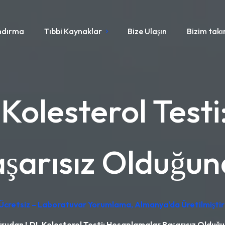
ndırma
Tıbbi Kaynaklar
Bize Ulaşın
Bizim tak
olesterol Test
şarısız Olduğu
 Ücretsiz – Laboratuvar Yorumlama, Almanya'da Üretilmiştir
rudan LDL Kolesterol Testi: Hesaplamalar Başarısız Olduğ