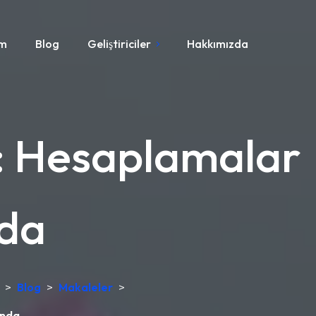
ım
Blog
Geliştiriciler
Hakkımızda
i: Hesaplamalar
nda
>
Blog
>
Makaleler
>
unda