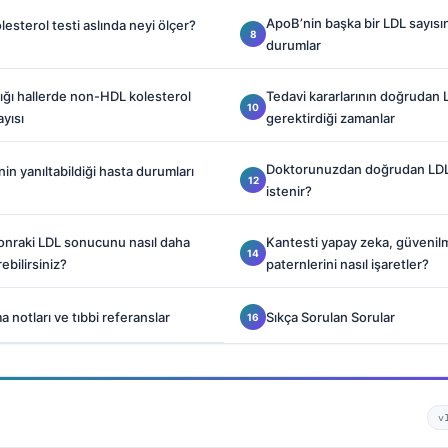
ApoB’nin başka bir LDL sayısı
esterol testi aslında neyi ölçer?
durumlar
ğı hallerde non-HDL kolesterol
Tedavi kararlarının doğrudan
ayısı
gerektirdiği zamanlar
Doktorunuzdan doğrudan LDL
in yanıltabildiği hasta durumları
istenir?
 sonraki LDL sonucunu nasıl daha
Kantesti yapay zeka, güvenil
ebilirsiniz?
paternlerini nasıl işaretler?
a notları ve tıbbi referanslar
Sıkça Sorulan Sorular
v