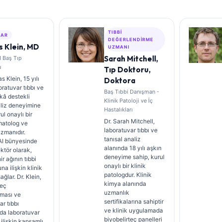
TIBBI
ZAR
DEĞERLENDIRME
 Klein, MD
UZMANI
Sarah Mitchell,
I Baş Tıp
u
Tıp Doktoru,
 Klein, 15 yılı
Doktora
oratuvar tıbbı ve
Baş Tıbbi Danışman -
kâ destekli
Klinik Patoloji ve İç
aliz deneyimine
Hastalıkları
ul onaylı bir
Dr. Sarah Mitchell,
matolog ve
laboratuvar tıbbı ve
uzmanıdır.
tanısal analiz
AI bünyesinde
alanında 18 yılı aşkın
ektör olarak,
deneyime sahip, kurul
nir ağının tıbbi
onaylı bir klinik
na ilişkin klinik
patologdur. Klinik
ğlar. Dr. Klein,
kimya alanında
teç
uzmanlık
ması ve
sertifikalarına sahiptir
ar tıbbı
ve klinik uygulamada
da laboratuvar
biyobelirteç panelleri
 ilişkin kapsamlı