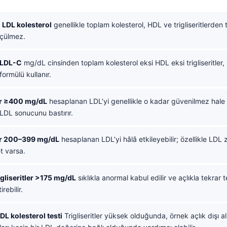
 LDL kolesterol
genellikle toplam kolesterol, HDL ve trigliseritlerden t
çülmez.
 LDL-C
mg/dL cinsinden toplam kolesterol eksi HDL eksi trigliseritler,
ormülü kullanır.
ler ≥400 mg/dL
hesaplanan LDL’yi genellikle o kadar güvenilmez hale g
LDL sonucunu bastırır.
ler 200–399 mg/dL
hesaplanan LDL’yi hâlâ etkileyebilir; özellikle LDL
t varsa.
rigliseritler >175 mg/dL
sıklıkla anormal kabul edilir ve açlıkla tekrar
rebilir.
L kolesterol testi
Trigliseritler yüksek olduğunda, örnek açlık dışı a