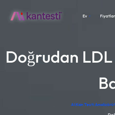
Ev
Fiyatla
Doğrudan LDL K
Ba
AI Kan Testi Analizörü
Doğ