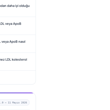
ndan daha iyi olduğu
 LDL veya ApoB
 veya ApoB nasıl
mez LDL kolesterol
1.0 —
11 Mayıs 2026