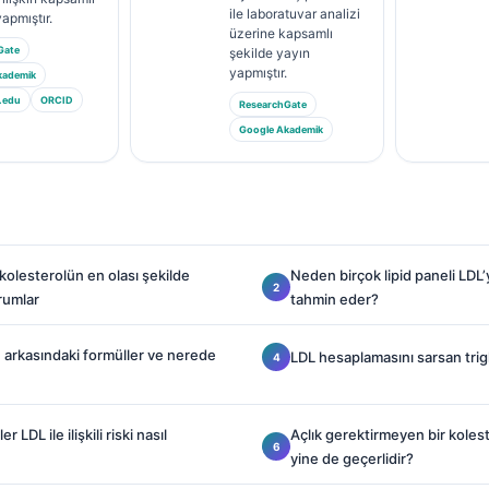
ile laboratuvar analizi
yapmıştır.
üzerine kapsamlı
Gate
şekilde yayın
yapmıştır.
kademik
.edu
ORCID
ResearchGate
Google Akademik
olesterolün en olası şekilde
Neden birçok lipid paneli LDL’
rumlar
tahmin eder?
 arkasındaki formüller ve nerede
LDL hesaplamasını sarsan trigl
r LDL ile ilişkili riski nasıl
Açlık gerektirmeyen bir koles
yine de geçerlidir?