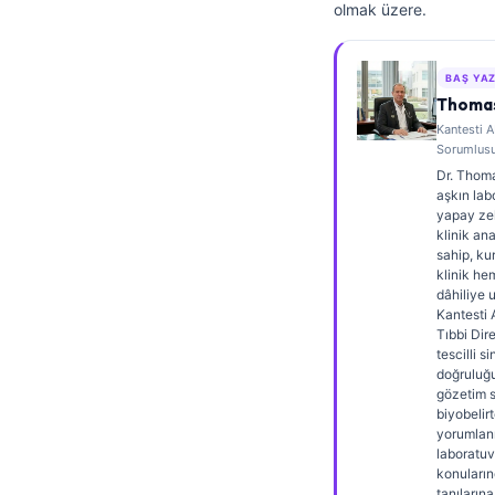
olmak üzere.
Frysk
Esperanto
BAŞ YA
Беларуская мова
Thomas
Kantesti A
Татар теле
Sorumlus
Кыргызча
Dr. Thomas
aşkın lab
ئۇيغۇرچە
yapay ze
klinik an
Cebuano
sahip, kur
klinik he
Basa Jawa
dâhiliye 
ພາສາລາວ
Kantesti 
Tıbbi Dir
Монгол
tescilli si
doğruluğu
Afrikaans
gözetim sa
biyobelir
العربية المغربية
yorumlan
laboratuv
Occitan
konuların
tanılarına