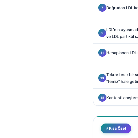
Català
Doğrudan LDL kol
O‘zbekcha
Українська
LDL’nin uyuşmadı
አማርኛ
ve LDL partikül s
Kiswahili
Hesaplanan LDL’n
ភាសាខ្មែរ
ဗမာစာ
Tekrar test: bir
ไทย
“temiz” hale getir
Tagalog
Tiếng Việt
Kantesti araştırm
Bahasa Melayu
മലയാളം
ಕನ್ನಡ
⚡ Kısa Özet
ગુજરાતી