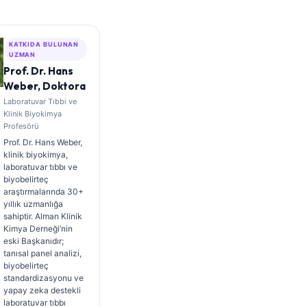
KATKIDA BULUNAN
UZMAN
Prof. Dr. Hans
Weber, Doktora
Laboratuvar Tıbbi ve
Klinik Biyokimya
Profesörü
Prof. Dr. Hans Weber,
klinik biyokimya,
laboratuvar tıbbı ve
biyobelirteç
araştırmalarında 30+
yıllık uzmanlığa
sahiptir. Alman Klinik
Kimya Derneği’nin
eski Başkanıdır;
tanısal panel analizi,
biyobelirteç
standardizasyonu ve
yapay zeka destekli
laboratuvar tıbbı