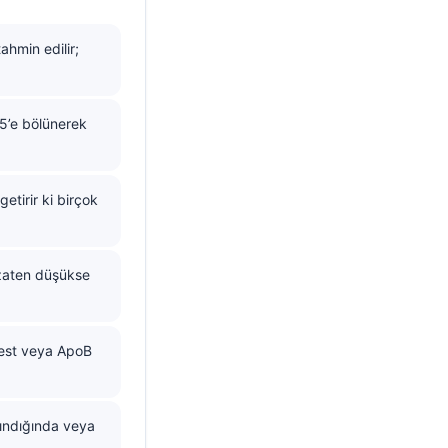
ahmin edilir;
 5’e bölünerek
etirir ki birçok
 zaten düşükse
 test veya ApoB
lındığında veya