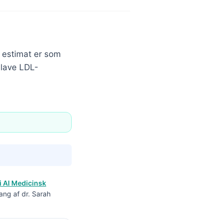
e estimat er som
t lave LDL-
i AI Medicinsk
ang af dr. Sarah