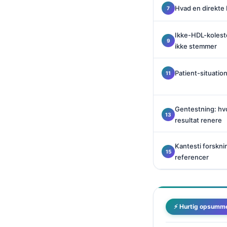
Català
Hvad en direkte 
O‘zbekcha
Ikke-HDL-koleste
Українська
ikke stemmer
አማርኛ
Patient-situatio
Kiswahili
ភាសាខ្មែរ
ဗမာစာ
Gentestning: hv
resultat renere
ไทย
Tagalog
Kantesti forskn
referencer
Tiếng Việt
Bahasa Melayu
മലയാളം
⚡ Hurtig opsumm
ಕನ್ನಡ
ગુજરાતી