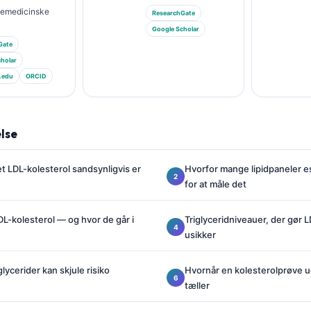
riemedicinske
ResearchGate
Google Scholar
Gate
holar
.edu
ORCID
lse
 LDL-kolesterol sandsynligvis er
Hvorfor mange lipidpaneler es
for at måle det
L-kolesterol — og hvor de går i
Triglyceridniveauer, der gør
usikker
lycerider kan skjule risiko
Hvornår en kolesterolprøve u
tæller