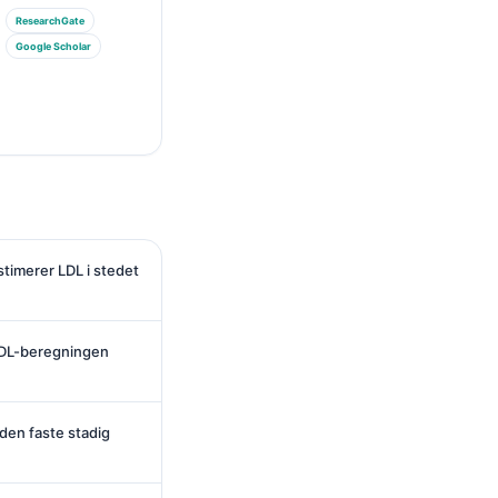
ResearchGate
Google Scholar
timerer LDL i stedet
 LDL-beregningen
den faste stadig