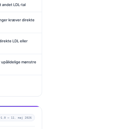
 andet LDL-tal
nger kræver direkte
irekte LDL eller
 upålidelige mønstre
v1.0 —
11. maj 2026