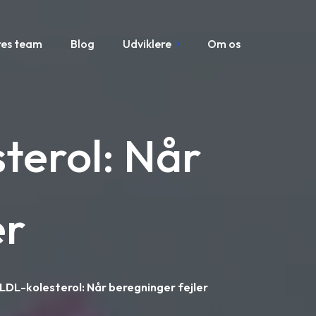
res team
Blog
Udviklere
Om os
sterol: Når
er
 LDL-kolesterol: Når beregninger fejler