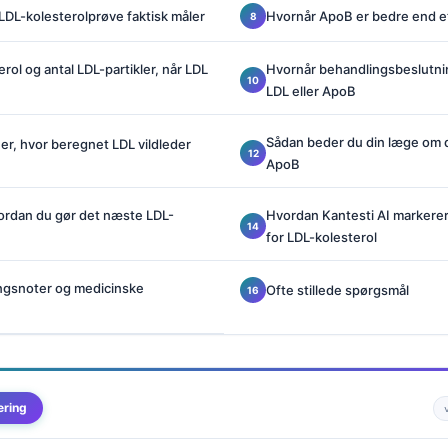
LDL-kolesterolprøve faktisk måler
Hvornår ApoB er bedre end et
rol og antal LDL-partikler, når LDL
Hvornår behandlingsbeslutni
LDL eller ApoB
Sådan beder du din læge om d
ner, hvor beregnet LDL vildleder
ApoB
ordan du gør det næste LDL-
Hvordan Kantesti AI markerer
for LDL-kolesterol
ingsnoter og medicinske
Ofte stillede spørgsmål
ering