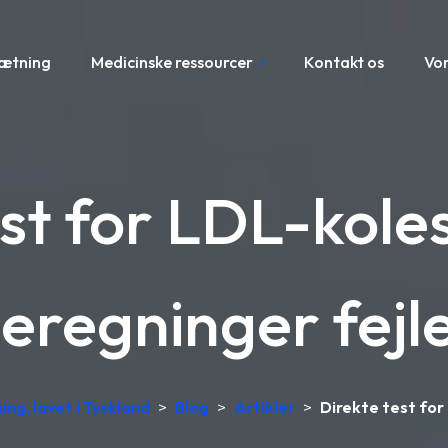
sætning
Medicinske ressourcer
Kontakt os
Vo
st for LDL-kole
eregninger fejl
ing, lavet i Tyskland
>
Blog
>
Artikler
>
Direkte test for