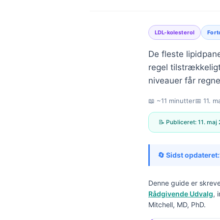
LDL-kolesterol
Fort
De fleste lipidpan
regel tilstrækkelig
niveauer får regnes
📖 ~11 minutter
📅
11. m
📝 Publiceret:
11. maj
🔄 Sidst opdateret:
Denne guide er skreve
Rådgivende Udvalg
, 
Norsk bokmål
Mitchell, MD, PhD.
Ślōnskŏ gŏdka