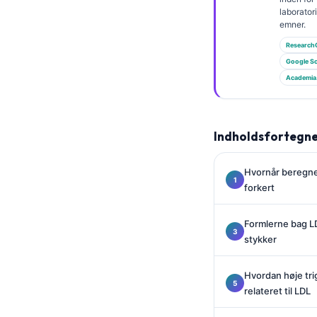
Gàidhlig
laborato
Euskara
emner.
Research
Македонски јазик
Google Sc
Latviešu valoda
Academia
Galego
অসমীয়া
Indholdsfortegne
සිංහල
سنڌي
Hvornår beregnet
پښتو
forkert
Formlerne bag LD
Slovenčina
stykker
Hrvatski
Hvordan høje trig
Suomi
relateret til LDL
Қазақ тілі