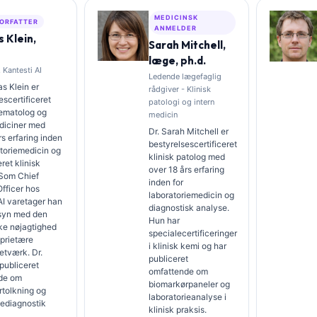
MEDICINSK
ORFATTER
ANMELDER
 Klein,
Sarah Mitchell,
læge, ph.d.
 Kantesti AI
Ledende lægefaglig
s Klein er
rådgiver - Klinisk
escertificeret
patologi og intern
hæmatolog og
medicin
diciner med
Dr. Sarah Mitchell er
rs erfaring inden
bestyrelsescertificeret
atoriemedicin og
klinisk patolog med
ret klinisk
over 18 års erfaring
 Som Chief
inden for
fficer hos
laboratoriemedicin og
AI varetager han
diagnostisk analyse.
ilsyn med den
Hun har
ke nøjagtighed
specialecertificeringer
oprietære
i klinisk kemi og har
etværk. Dr.
publiceret
 publiceret
omfattende om
de om
biomarkørpaneler og
rtolkning og
laboratorieanalyse i
iediagnostik
klinisk praksis.