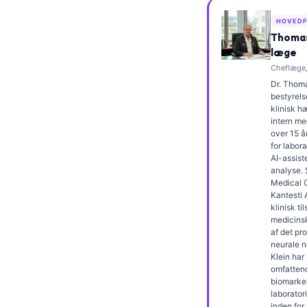
Frysk
HOVEDF
Esperanto
Thomas
læge
Беларуская мова
Cheflæge,
Татар теле
Dr. Thoma
bestyrels
Кыргызча
klinisk 
intern me
ئۇيغۇرچە
over 15 å
for labor
Cebuano
AI-assiste
analyse.
Basa Jawa
Medical O
ພາສາລາວ
Kantesti 
klinisk t
Монгол
medicins
af det pr
Afrikaans
neurale n
Klein har
العربية المغربية
omfatten
biomarke
Occitan
laborator
inden for