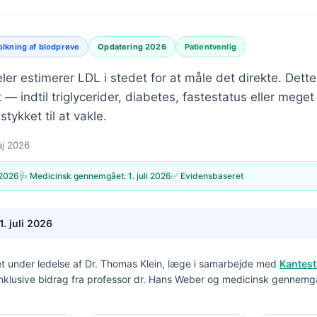
olkning af blodprøve
Opdatering 2026
Patientvenlig
eler estimerer LDL i stedet for at måle det direkte. Dett
t — indtil triglycerider, diabetes, fastestatus eller mege
tykket til at vakle.
aj 2026
 2026
🩺 Medicinsk gennemgået:
1. juli 2026
✅ Evidensbaseret
1. juli 2026
t under ledelse af
Dr. Thomas Klein, læge
i samarbejde med
Kantest
inklusive bidrag fra professor dr. Hans Weber og medicinsk gennemg