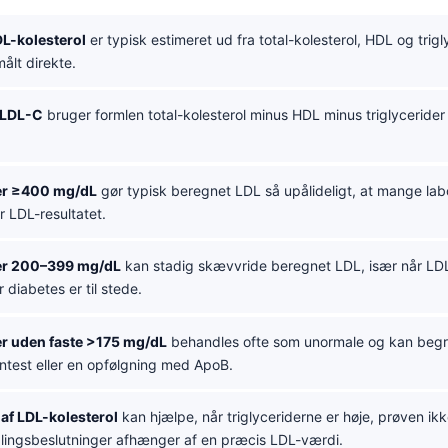
L-kolesterol
er typisk estimeret ud fra total-kolesterol, HDL og trigl
målt direkte.
 LDL-C
bruger formlen total-kolesterol minus HDL minus triglycerider
der ≥400 mg/dL
gør typisk beregnet LDL så upålideligt, at mange lab
 LDL-resultatet.
der 200–399 mg/dL
kan stadig skævvride beregnet LDL, især når LDL 
år diabetes er til stede.
er uden faste >175 mg/dL
behandles ofte som unormale og kan beg
ntest eller en opfølgning med ApoB.
 af LDL-kolesterol
kan hjælpe, når triglyceriderne er høje, prøven ik
dlingsbeslutninger afhænger af en præcis LDL-værdi.