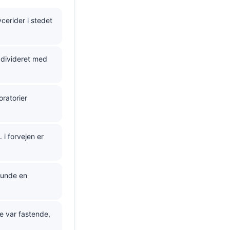
ycerider i stedet
 divideret med
oratorier
i forvejen er
runde en
ke var fastende,