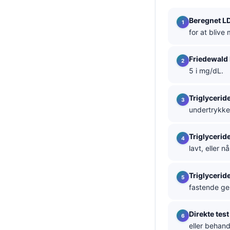
தமிழ்
Beregnet LD
తెలుగు
for at blive 
मराठी
Friedewald
اردو
5 i mg/dL.
বাংলা
Triglyceri
Shqip
undertrykker
Magyar
Slovenščina
Triglyceri
lavt, eller n
한국어
Polski
Triglycerid
Lietuvių kalba
fastende ge
Русский
Direkte test
ქართული
eller behan