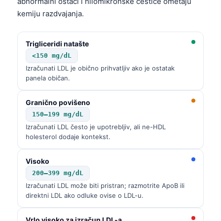
abnormalni ostaci i hilomikronske čestice ometaju
kemiju razdvajanja.
Trigliceridi natašte
<150 mg/dL
Izračunati LDL je obično prihvatljiv ako je ostatak
panela običan.
Granično povišeno
150–199 mg/dL
Izračunati LDL često je upotrebljiv, ali ne-HDL
holesterol dodaje kontekst.
Visoko
200–399 mg/dL
Izračunati LDL može biti pristran; razmotrite ApoB ili
direktni LDL ako odluke ovise o LDL-u.
Vrlo visoko za izračun LDL-a