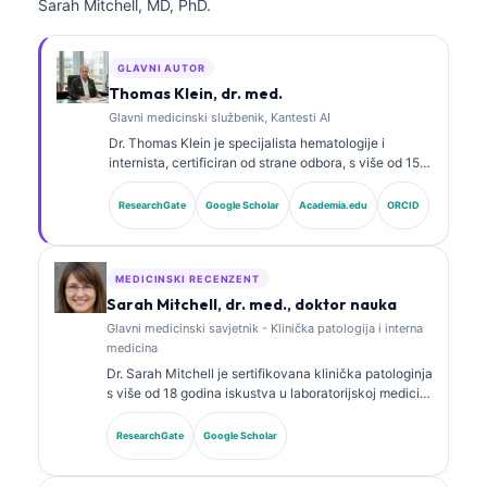
Sarah Mitchell, MD, PhD.
GLAVNI AUTOR
Thomas Klein, dr. med.
Glavni medicinski službenik, Kantesti AI
Dr. Thomas Klein je specijalista hematologije i
internista, certificiran od strane odbora, s više od 15
godina iskustva u laboratorijskoj medicini i kliničkoj
analizi uz pomoć vještačke inteligencije. Kao glavni
ResearchGate
Google Scholar
Academia.edu
ORCID
medicinski direktor u Kantesti AI, pruža klinički
nadzor nad medicinskom tačnošću vlasničke
neuronske mreže. Dr. Klein je opsežno objavljivao
radove o interpretaciji biomarkera i laboratorijskoj
MEDICINSKI RECENZENT
dijagnostici na temu laboratorijske medicine.
Sarah Mitchell, dr. med., doktor nauka
Glavni medicinski savjetnik - Klinička patologija i interna
medicina
Dr. Sarah Mitchell je sertifikovana klinička patologinja
s više od 18 godina iskustva u laboratorijskoj medicini
i dijagnostičkoj analizi. Ima specijalističke sertifikate
iz kliničke biohemije i opsežno je objavljivala radove
ResearchGate
Google Scholar
o panelima biomarkera i laboratorijskoj analizi u
kliničkoj praksi.