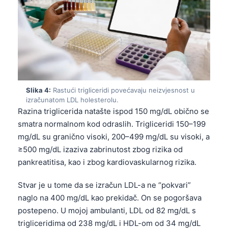
Slika 4:
Rastući trigliceridi povećavaju neizvjesnost u
izračunatom LDL holesterolu.
Razina triglicerida natašte ispod 150 mg/dL obično se
smatra normalnom kod odraslih. Trigliceridi 150–199
mg/dL su granično visoki, 200–499 mg/dL su visoki, a
≥500 mg/dL izaziva zabrinutost zbog rizika od
pankreatitisa, kao i zbog kardiovaskularnog rizika.
Stvar je u tome da se izračun LDL-a ne “pokvari”
naglo na 400 mg/dL kao prekidač. On se pogoršava
postepeno. U mojoj ambulanti, LDL od 82 mg/dL s
trigliceridima od 238 mg/dL i HDL-om od 34 mg/dL