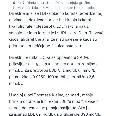
Slika 7:
Direktne analize LDL-a smanjuju grešku
தமிழ்
formule, ali i dalje zavise od laboratorijske metode.
Direktne analize LDL-a obično koriste deterdžente,
తెలుగు
enzime i selektivne korake blokiranja kako bi
मराठी
kvantificirale holesterol u LDL frakcijama uz
smanjenje interferencije iz HDL-a i VLDL-a. To zvuči
اردو
čišće, ali direktne analize nisu savršene kada su
বাংলা
prisutne neuobičajene čestice ostataka.
Shqip
Direktni rezultat LDL-a se općenito u SAD-u
Magyar
prijavljuje u mg/dL, a u mnogim drugim zemljama u
Slovenščina
mmol/L. Za pretvorbu LDL-C iz mg/dL u mmol/L
한국어
pomnožite s 0.0259; 100 mg/dL je približno 2,6
mmol/L.
Polski
Lietuvių kalba
U mojoj ulozi Thomasa Kleina, dr. med., manje
brinem o tome je li direktni LDL “u modi”, a više o
Русский
tome odgovara li na pitanje pacijenta. Ako je
ქართული
izračunati LDL 69 mg/dL uz trigliceride 390 mg/dL,