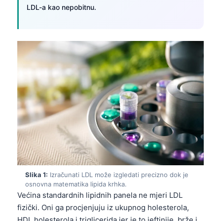
LDL-a kao nepobitnu.
Slika 1:
Izračunati LDL može izgledati precizno dok je
osnovna matematika lipida krhka.
Većina standardnih lipidnih panela ne mjeri LDL
fizički. Oni ga procjenjuju iz ukupnog holesterola,
HDL holesterola i triglicerida jer je to jeftinije, brže i