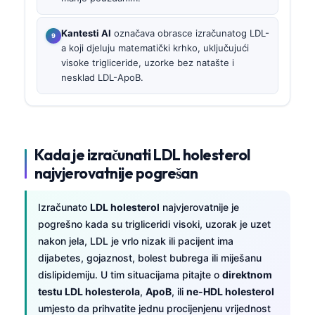
Kantesti AI
označava obrasce izračunatog LDL-
a koji djeluju matematički krhko, uključujući
visoke trigliceride, uzorke bez natašte i
nesklad LDL-ApoB.
Kada je izračunati LDL holesterol
najvjerovatnije pogrešan
Izračunato
LDL holesterol
najvjerovatnije je
pogrešno kada su trigliceridi visoki, uzorak je uzet
nakon jela, LDL je vrlo nizak ili pacijent ima
dijabetes, gojaznost, bolest bubrega ili miješanu
dislipidemiju. U tim situacijama pitajte o
direktnom
testu LDL holesterola
,
ApoB
, ili
ne-HDL holesterol
umjesto da prihvatite jednu procijenjenu vrijednost