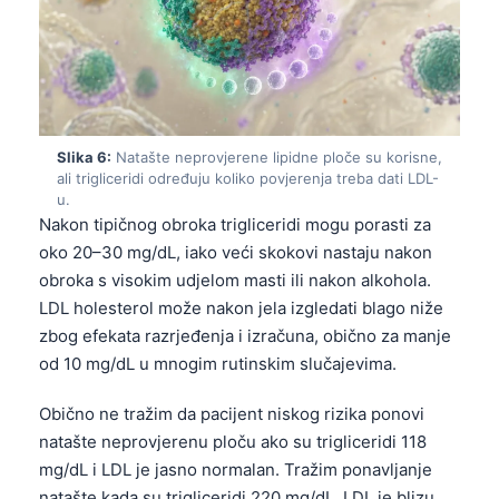
Frysk
Esperanto
Беларуская мова
Татар теле
Slika 6:
Natašte neprovjerene lipidne ploče su korisne,
Кыргызча
ali trigliceridi određuju koliko povjerenja treba dati LDL-
u.
ئۇيغۇرچە
Nakon tipičnog obroka trigliceridi mogu porasti za
Cebuano
oko 20–30 mg/dL, iako veći skokovi nastaju nakon
obroka s visokim udjelom masti ili nakon alkohola.
Basa Jawa
LDL holesterol može nakon jela izgledati blago niže
ພາສາລາວ
zbog efekata razrjeđenja i izračuna, obično za manje
Монгол
od 10 mg/dL u mnogim rutinskim slučajevima.
Afrikaans
Obično ne tražim da pacijent niskog rizika ponovi
العربية المغربية
natašte neprovjerenu ploču ako su trigliceridi 118
Occitan
mg/dL i LDL je jasno normalan. Tražim ponavljanje
natašte kada su trigliceridi 220 mg/dL, LDL je blizu