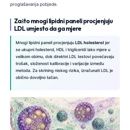
proglašavanja pobjede.
Zašto mnogi lipidni paneli procjenjuju
LDL umjesto da ga mjere
Mnogi lipidni paneli procjenjuju
LDL holesterol
jer
se ukupni holesterol, HDL i trigliceridi lako mjere u
velikom obimu, dok direktni LDL testovi povećavaju
trošak, složenost kalibracije i varijacije između
metoda. Za skrining niskog rizika, izračunati LDL je
obično dovoljno tačan.