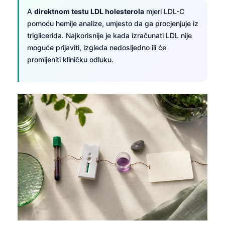
Català
A
direktnom testu LDL holesterola
mjeri LDL-C
pomoću hemije analize, umjesto da ga procjenjuje iz
O‘zbekcha
triglicerida. Najkorisnije je kada izračunati LDL nije
Українська
moguće prijaviti, izgleda nedosljedno ili će
አማርኛ
promijeniti kliničku odluku.
Kiswahili
ភាសាខ្មែរ
ဗမာစာ
ไทย
Tagalog
Tiếng Việt
Bahasa Melayu
മലയാളം
ಕನ್ನಡ
ગુજરાતી