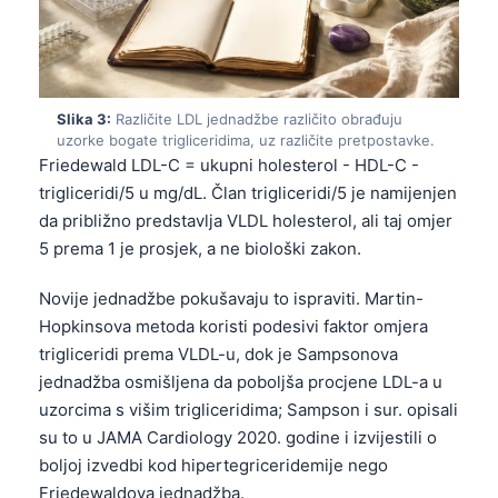
Slika 3:
Različite LDL jednadžbe različito obrađuju
uzorke bogate trigliceridima, uz različite pretpostavke.
Friedewald LDL-C = ukupni holesterol - HDL-C -
trigliceridi/5 u mg/dL. Član trigliceridi/5 je namijenjen
da približno predstavlja VLDL holesterol, ali taj omjer
5 prema 1 je prosjek, a ne biološki zakon.
Novije jednadžbe pokušavaju to ispraviti. Martin-
Hopkinsova metoda koristi podesivi faktor omjera
trigliceridi prema VLDL-u, dok je Sampsonova
jednadžba osmišljena da poboljša procjene LDL-a u
uzorcima s višim trigliceridima; Sampson i sur. opisali
su to u JAMA Cardiology 2020. godine i izvijestili o
boljoj izvedbi kod hipertegriceridemije nego
Friedewaldova jednadžba.