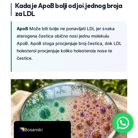
Kada je ApoB bolji od još jednog broja
简体中文
za LDL
Română
Türkçe
ApoB
Može biti bolje ne ponavljati LDL jer svaka
aterogena čestica obično nosi jednu molekulu
Ελληνικά
ApoB. ApoB stoga procjenjuje broj čestica, dok LDL
Português
holesterol procjenjuje koliko holesterola nose te
čestice.
Español
Italiano
עִבְרִית
Français
العربية
Deutsch
English
Bosanski