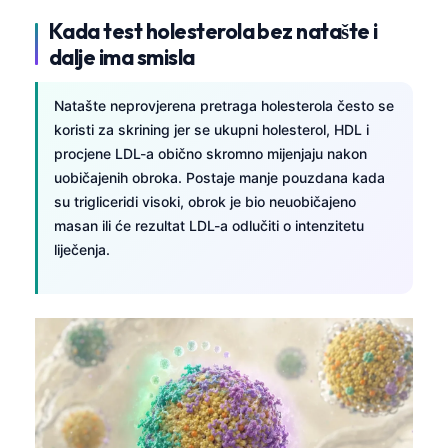
Kada test holesterola bez natašte i
dalje ima smisla
Natašte neprovjerena pretraga holesterola često se
koristi za skrining jer se ukupni holesterol, HDL i
procjene LDL-a obično skromno mijenjaju nakon
uobičajenih obroka. Postaje manje pouzdana kada
su trigliceridi visoki, obrok je bio neuobičajeno
masan ili će rezultat LDL-a odlučiti o intenzitetu
liječenja.
Norsk bokmål
Ślōnskŏ gŏdka