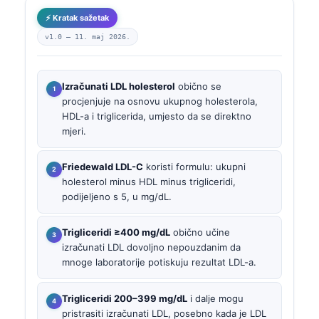
⚡ Kratak sažetak
v1.0 —
11. maj 2026.
Izračunati LDL holesterol
obično se
procjenjuje na osnovu ukupnog holesterola,
HDL-a i triglicerida, umjesto da se direktno
mjeri.
Friedewald LDL-C
koristi formulu: ukupni
holesterol minus HDL minus trigliceridi,
podijeljeno s 5, u mg/dL.
Trigliceridi ≥400 mg/dL
obično učine
izračunati LDL dovoljno nepouzdanim da
mnoge laboratorije potiskuju rezultat LDL-a.
Trigliceridi 200–399 mg/dL
i dalje mogu
pristrasiti izračunati LDL, posebno kada je LDL