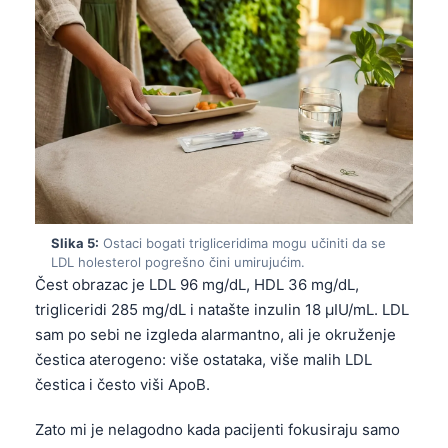
Slika 5:
Ostaci bogati trigliceridima mogu učiniti da se
LDL holesterol pogrešno čini umirujućim.
Čest obrazac je LDL 96 mg/dL, HDL 36 mg/dL,
trigliceridi 285 mg/dL i natašte inzulin 18 µIU/mL. LDL
sam po sebi ne izgleda alarmantno, ali je okruženje
čestica aterogeno: više ostataka, više malih LDL
čestica i često viši ApoB.
Zato mi je nelagodno kada pacijenti fokusiraju samo