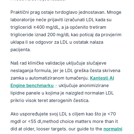
Praktični prag ostaje tvrdoglavo jednostavan. Mnoge
laboratorije neće prijaviti izračunati LDL kada su
trigliceridi ≥400 mg/dL, a ja općenito tretiram
trigliceride iznad 200 mg/dL kao poticaj da provjerim
uklapa li se odgovor za LDL u ostatak nalaza
pacijenta.
Naš rad kliničke validacije uključuje slučajeve
neslaganja formula, jer je LDL greška česta skrivena
zamka u automatiziranom tumačenju.
Kantesti AI
Engine benchmarku
uključuje anonimizirane
lipidne panele u kojima je naizgled normalan LDL
prikrio visok teret aterogenih čestica.
Ako uspoređujete svoj LDL s ciljem kao što je <70
mgdl or <55 dl,method choice matters more than it
did at older, looser targets. our guide to the
normalni