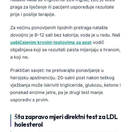
Gàidhlig
praga za liječenje ili pacijent uspoređuje rezultate
Euskara
prije i poslije terapije.
Македонски јазик
Za većinu ponovljenih lipidnih pretraga natašte
Latviešu valoda
dovoljno je 8–12 sati bez kalorija; voda je u redu. Naš
Galego
uobičajenim krvnim testovima za post
vodič
অসমীয়া
objašnjava koji se rezultati zaista mijenjaju s hranom,
a koji ne.
සිංහල
سنڌي
Praktičan savjet: ne pretvarajte ponavljanje u
herojsku apstinenciju. 20-satni post nakon teškog
پښتو
vježbanja može iskriviti trigliceride, glukozu, ketone i
ponekad enzime jetre, pa je drugi test manje
Slovenčina
usporediv s prvim.
Hrvatski
Šta zapravo mjeri direktni test za LDL
Suomi
holesterol
Қазақ тілі