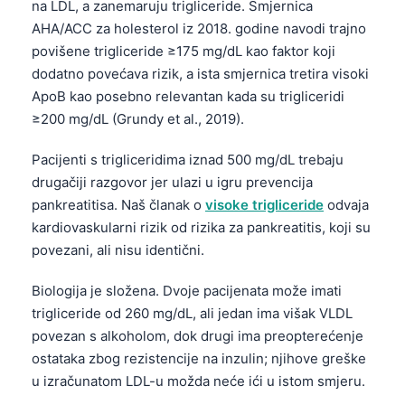
na LDL, a zanemaruju trigliceride. Smjernica
AHA/ACC za holesterol iz 2018. godine navodi trajno
povišene trigliceride ≥175 mg/dL kao faktor koji
dodatno povećava rizik, a ista smjernica tretira visoki
ApoB kao posebno relevantan kada su trigliceridi
≥200 mg/dL (Grundy et al., 2019).
Pacijenti s trigliceridima iznad 500 mg/dL trebaju
drugačiji razgovor jer ulazi u igru prevencija
pankreatitisa. Naš članak o
visoke trigliceride
odvaja
kardiovaskularni rizik od rizika za pankreatitis, koji su
povezani, ali nisu identični.
Biologija je složena. Dvoje pacijenata može imati
trigliceride od 260 mg/dL, ali jedan ima višak VLDL
povezan s alkoholom, dok drugi ima preopterećenje
ostataka zbog rezistencije na inzulin; njihove greške
u izračunatom LDL-u možda neće ići u istom smjeru.