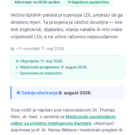
Ažuriranje za 2026. godinu
Prilagođeno pacijentima
Većina lipidnih panela procjenjuje LDL umjesto da ga
direktno mjeri. Ta procjena je obično dovoljna — sve
dok trigliceridi, dijabetes, stanje natašte ili vrlo niske
vrijednosti LDL-a ne učine računicu nepouzdanom.
📖 ~11 minuta
📅
11. maj 2026.
📝 Objavljeno:
11. maj 2026.
🩺 Medicinski pregledano:
8. august 2026.
✅ Zasnovano na dokazima
🔄 Zadnje ažuriranje:
8. august 2026.
Ovaj vodič je napisan pod rukovodstvom
Dr. Thomas
Klein, dr. med.
u saradnji sa
Medicinski savjetodavni
odbor za umjetnu inteligenciju Kantesti
, uključujući
doprinose prof. dr. Hansa Webera i medicinski pregled dr.