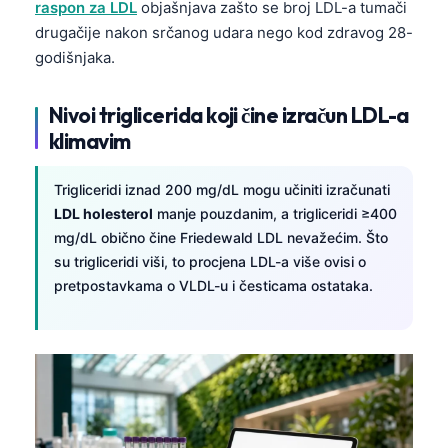
raspon za LDL
objašnjava zašto se broj LDL-a tumači
drugačije nakon srčanog udara nego kod zdravog 28-
godišnjaka.
Nivoi triglicerida koji čine izračun LDL-a
klimavim
Trigliceridi iznad 200 mg/dL mogu učiniti izračunati
LDL holesterol
manje pouzdanim, a trigliceridi ≥400
mg/dL obično čine Friedewald LDL nevažećim. Što
su trigliceridi viši, to procjena LDL-a više ovisi o
pretpostavkama o VLDL-u i česticama ostataka.