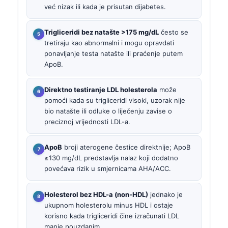
već nizak ili kada je prisutan dijabetes.
Trigliceridi bez natašte >175 mg/dL
često se
tretiraju kao abnormalni i mogu opravdati
ponavljanje testa natašte ili praćenje putem
ApoB.
Direktno testiranje LDL holesterola
može
pomoći kada su trigliceridi visoki, uzorak nije
bio natašte ili odluke o liječenju zavise o
preciznoj vrijednosti LDL-a.
ApoB
broji aterogene čestice direktnije; ApoB
≥130 mg/dL predstavlja nalaz koji dodatno
povećava rizik u smjernicama AHA/ACC.
Holesterol bez HDL-a (non-HDL)
jednako je
ukupnom holesterolu minus HDL i ostaje
korisno kada trigliceridi čine izračunati LDL
manje pouzdanim.