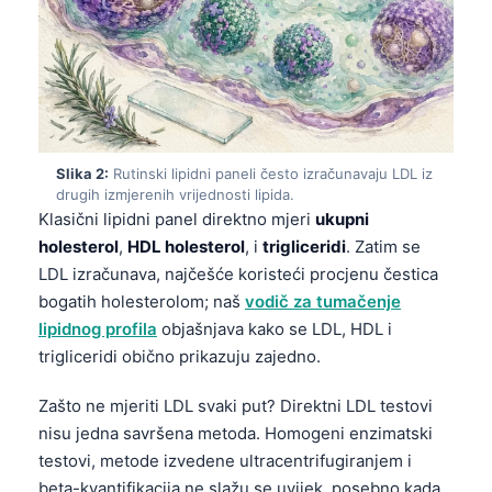
Slika 2:
Rutinski lipidni paneli često izračunavaju LDL iz
drugih izmjerenih vrijednosti lipida.
Klasični lipidni panel direktno mjeri
ukupni
holesterol
,
HDL holesterol
, i
trigliceridi
. Zatim se
LDL izračunava, najčešće koristeći procjenu čestica
bogatih holesterolom; naš
vodič za tumačenje
lipidnog profila
objašnjava kako se LDL, HDL i
trigliceridi obično prikazuju zajedno.
Zašto ne mjeriti LDL svaki put? Direktni LDL testovi
nisu jedna savršena metoda. Homogeni enzimatski
testovi, metode izvedene ultracentrifugiranjem i
beta-kvantifikacija ne slažu se uvijek, posebno kada