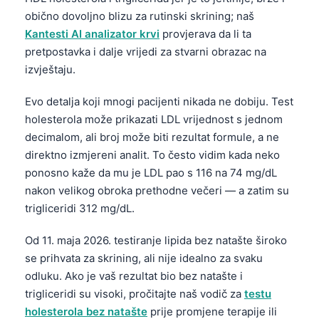
obično dovoljno blizu za rutinski skrining; naš
Kantesti AI analizator krvi
provjerava da li ta
pretpostavka i dalje vrijedi za stvarni obrazac na
izvještaju.
Evo detalja koji mnogi pacijenti nikada ne dobiju. Test
holesterola može prikazati LDL vrijednost s jednom
decimalom, ali broj može biti rezultat formule, a ne
direktno izmjereni analit. To često vidim kada neko
ponosno kaže da mu je LDL pao s 116 na 74 mg/dL
nakon velikog obroka prethodne večeri — a zatim su
trigliceridi 312 mg/dL.
Od 11. maja 2026. testiranje lipida bez natašte široko
se prihvata za skrining, ali nije idealno za svaku
odluku. Ako je vaš rezultat bio bez natašte i
trigliceridi su visoki, pročitajte naš vodič za
testu
holesterola bez natašte
prije promjene terapije ili