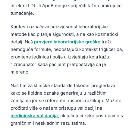
Čeština
direktni LDL ili ApoB mogu spriječiti lažno umirujuće
tumačenje.
日本語
Eesti
Kantesti označava neizvjesnost laboratorijske
Azərbaycan dili
metode kao pitanje sigurnosti, a ne kao kozmetički
detalj. Naš
provjere laboratorijske greške
traži
Svenska
nemoguće formule, nedostajući kontekst triglicerida,
Српски језик
promjene jedinica i polja u izvještaju koja kažu
Íslenska
“izračunato” kada pacijent pretpostavlja da je
mjereno.
Հայերեն
Bahasa Indonesia
Naš tim za kliničke standarde također pregledava
हिन्दी
kako se lipidne oznake generiraju u različitim
zemljama jer se referentni rasponi razlikuju. Možete
Nederlands
pročitati više o našem pristupu validaciji na
Dansk
medicinska validacija
, uključujući kako postupamo s
Български
graničnim i neskladnim rezultatima.
فارسی