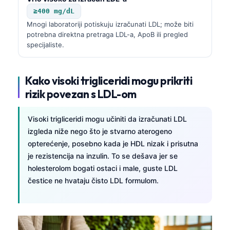
≥400 mg/dL
Mnogi laboratoriji potiskuju izračunati LDL; može biti
potrebna direktna pretraga LDL-a, ApoB ili pregled
specijaliste.
Kako visoki trigliceridi mogu prikriti
rizik povezan s LDL-om
Visoki trigliceridi mogu učiniti da izračunati LDL
izgleda niže nego što je stvarno aterogeno
opterećenje, posebno kada je HDL nizak i prisutna
je rezistencija na inzulin. To se dešava jer se
holesterolom bogati ostaci i male, guste LDL
čestice ne hvataju čisto LDL formulom.