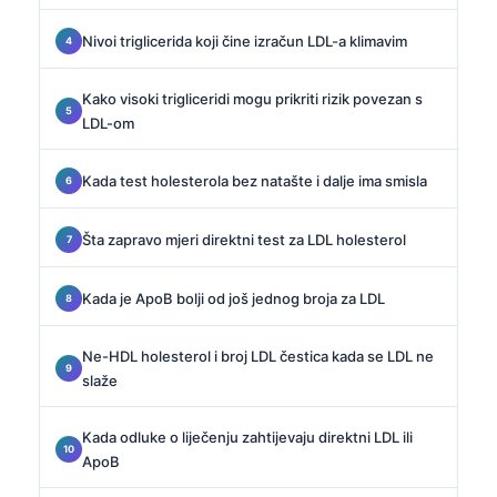
Nivoi triglicerida koji čine izračun LDL-a klimavim
Kako visoki trigliceridi mogu prikriti rizik povezan s
LDL-om
Kada test holesterola bez natašte i dalje ima smisla
Šta zapravo mjeri direktni test za LDL holesterol
Kada je ApoB bolji od još jednog broja za LDL
Ne-HDL holesterol i broj LDL čestica kada se LDL ne
slaže
Kada odluke o liječenju zahtijevaju direktni LDL ili
ApoB