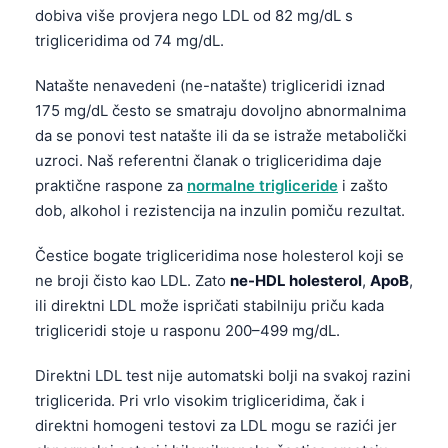
dobiva više provjera nego LDL od 82 mg/dL s
trigliceridima od 74 mg/dL.
Natašte nenavedeni (ne-natašte) trigliceridi iznad
175 mg/dL često se smatraju dovoljno abnormalnima
da se ponovi test natašte ili da se istraže metabolički
uzroci. Naš referentni članak o trigliceridima daje
praktične rasponе za
normalne trigliceride
i zašto
dob, alkohol i rezistencija na inzulin pomiču rezultat.
Čestice bogate trigliceridima nose holesterol koji se
ne broji čisto kao LDL. Zato
ne-HDL holesterol
,
ApoB
,
ili direktni LDL može ispričati stabilniju priču kada
trigliceridi stoje u rasponu 200–499 mg/dL.
Direktni LDL test nije automatski bolji na svakoj razini
triglicerida. Pri vrlo visokim trigliceridima, čak i
direktni homogeni testovi za LDL mogu se razići jer