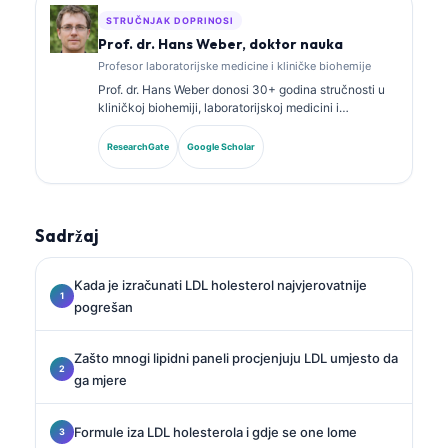
STRUČNJAK DOPRINOSI
Prof. dr. Hans Weber, doktor nauka
Profesor laboratorijske medicine i kliničke biohemije
Prof. dr. Hans Weber donosi 30+ godina stručnosti u
kliničkoj biohemiji, laboratorijskoj medicini i
istraživanju biomarkera. Bivši predsjednik Njemačkog
društva za kliničku hemiju, specijalizovan je za
ResearchGate
Google Scholar
analizu dijagnostičkih panela, standardizaciju
biomarkera i laboratorijsku medicinu uz pomoć AI.
Sadržaj
Kada je izračunati LDL holesterol najvjerovatnije
pogrešan
Zašto mnogi lipidni paneli procjenjuju LDL umjesto da
ga mjere
Formule iza LDL holesterola i gdje se one lome