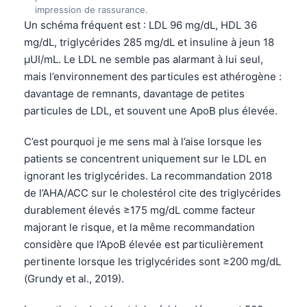
impression de rassurance.
Frysk
Un schéma fréquent est : LDL 96 mg/dL, HDL 36
Esperanto
mg/dL, triglycérides 285 mg/dL et insuline à jeun 18
µUI/mL. Le LDL ne semble pas alarmant à lui seul,
Беларуская мова
mais l’environnement des particules est athérogène :
Татар теле
davantage de remnants, davantage de petites
Кыргызча
particules de LDL, et souvent une ApoB plus élevée.
ئۇيغۇرچە
C’est pourquoi je me sens mal à l’aise lorsque les
Cebuano
patients se concentrent uniquement sur le LDL en
Basa Jawa
ignorant les triglycérides. La recommandation 2018
de l’AHA/ACC sur le cholestérol cite des triglycérides
ພາສາລາວ
durablement élevés ≥175 mg/dL comme facteur
Монгол
majorant le risque, et la même recommandation
Afrikaans
considère que l’ApoB élevée est particulièrement
pertinente lorsque les triglycérides sont ≥200 mg/dL
العربية المغربية
(Grundy et al., 2019).
Occitan