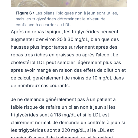
தமிழ்
Figure 6 :
Les bilans lipidiques non à jeun sont utiles,
mais les triglycérides déterminent le niveau de
తెలుగు
confiance à accorder au LDL.
मराठी
Après un repas typique, les triglycérides peuvent
augmenter d’environ 20 à 30 mg/dL, bien que des
اردو
hausses plus importantes surviennent après des
বাংলা
repas très riches en graisses ou après l’alcool. Le
Shqip
cholestérol LDL peut sembler légèrement plus bas
après avoir mangé en raison des effets de dilution et
Magyar
de calcul, généralement de moins de 10 mg/dL dans
Slovenščina
de nombreux cas courants.
한국어
Je ne demande généralement pas à un patient à
Polski
faible risque de refaire un bilan non à jeun si les
Lietuvių kalba
triglycérides sont à 118 mg/dL et si le LDL est
Русский
clairement normal. Je demande un contrôle à jeun si
les triglycérides sont à 220 mg/dL, si le LDL est
ქართული
proche d’un seuil de traitement, ou si le patient