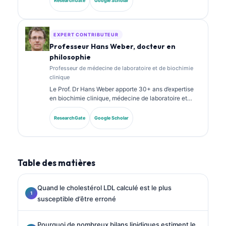
ResearchGate
Google Scholar
spécialisées en chimie clinique et a publié de
nombreux travaux sur des panels de biomarqueurs et
l’analyse de laboratoire en pratique clinique.
EXPERT CONTRIBUTEUR
Professeur Hans Weber, docteur en
philosophie
Professeur de médecine de laboratoire et de biochimie
clinique
Le Prof. Dr Hans Weber apporte 30+ ans d’expertise
en biochimie clinique, médecine de laboratoire et
recherche sur les biomarqueurs. Ancien président de
la Société allemande de chimie clinique, il se
ResearchGate
Google Scholar
spécialise dans l’analyse des panels diagnostiques, la
standardisation des biomarqueurs et la médecine de
laboratoire assistée par IA.
Table des matières
Quand le cholestérol LDL calculé est le plus
susceptible d’être erroné
Pourquoi de nombreux bilans lipidiques estiment le