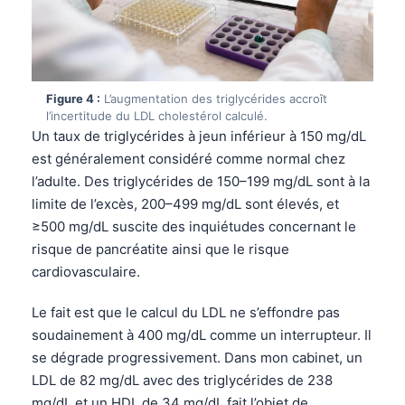
Figure 4 :
L’augmentation des triglycérides accroît
l’incertitude du LDL cholestérol calculé.
Un taux de triglycérides à jeun inférieur à 150 mg/dL
est généralement considéré comme normal chez
l’adulte. Des triglycérides de 150–199 mg/dL sont à la
limite de l’excès, 200–499 mg/dL sont élevés, et
≥500 mg/dL suscite des inquiétudes concernant le
risque de pancréatite ainsi que le risque
cardiovasculaire.
Le fait est que le calcul du LDL ne s’effondre pas
soudainement à 400 mg/dL comme un interrupteur. Il
se dégrade progressivement. Dans mon cabinet, un
LDL de 82 mg/dL avec des triglycérides de 238
mg/dL et un HDL de 34 mg/dL fait l’objet de