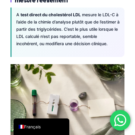
فارسی
A
test direct du cholestérol LDL
mesure le LDL-C à
简体中文
l’aide de la chimie d’analyse plutôt que de l’estimer à
Română
partir des triglycérides. C’est le plus utile lorsque le
LDL calculé n’est pas reportable, semble
Türkçe
incohérent, ou modifiera une décision clinique.
Ελληνικά
Português
Español
Italiano
עִבְרִית
العربية
Deutsch
English
Français