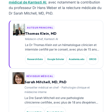
médical de Kantesti AI
, avec notamment la contribution
du professeur Dr Hans Weber et la relecture médicale du
Dr Sarah Mitchell, MD, PhD.
AUTEUR PRINCIPAL
Thomas Klein, MD
Médecin-chef, Kantesti AI
Le Dr Thomas Klein est un hématologue clinicien et
interniste certifié par le conseil, avec plus de 15 ans
d’expérience en médecine de laboratoire et en
analyse clinique assistée par l’IA. En tant que
ResearchGate
Google Scholar
Academia.edu
ORCID
directeur médical (Chief Medical Officer) chez
Kantesti AI, il assure la supervision clinique de
l’exactitude médicale du réseau neuronal propriétaire.
Le Dr Klein a publié de nombreux travaux sur
RÉVISEUR MÉDICAL
l’interprétation des biomarqueurs et les diagnostics
Sarah Mitchell, MD, PhD
de laboratoire dans des domaines de la médecine de
Conseiller médical en chef - Pathologie clinique et
laboratoire.
médecine interne
La Dre Sarah Mitchell est une pathologiste
clinicienne certifiée, avec plus de 18 ans d’expérience
en médecine de laboratoire et en analyse
diagnostique. Elle détient des certifications