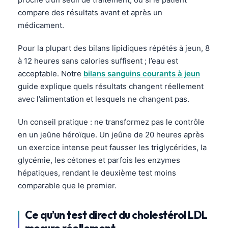
Čeština
compare des résultats avant et après un
日本語
médicament.
Eesti
Pour la plupart des bilans lipidiques répétés à jeun, 8
Azərbaycan dili
à 12 heures sans calories suffisent ; l’eau est
Bosanski
acceptable. Notre
bilans sanguins courants à jeun
guide explique quels résultats changent réellement
Svenska
avec l’alimentation et lesquels ne changent pas.
Српски језик
Un conseil pratique : ne transformez pas le contrôle
Íslenska
en un jeûne héroïque. Un jeûne de 20 heures après
Հայերեն
un exercice intense peut fausser les triglycérides, la
Bahasa Indonesia
glycémie, les cétones et parfois les enzymes
hépatiques, rendant le deuxième test moins
हिन्दी
comparable que le premier.
Nederlands
Dansk
Ce qu’un test direct du cholestérol LDL
Български
mesure réellement