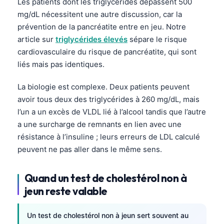
Gàidhlig
Les patients dont les triglycérides dépassent 500
mg/dL nécessitent une autre discussion, car la
Euskara
prévention de la pancréatite entre en jeu. Notre
Македонски јазик
article sur
triglycérides élevés
sépare le risque
Latviešu valoda
cardiovasculaire du risque de pancréatite, qui sont
liés mais pas identiques.
Galego
অসমীয়া
La biologie est complexe. Deux patients peuvent
avoir tous deux des triglycérides à 260 mg/dL, mais
සිංහල
l’un a un excès de VLDL lié à l’alcool tandis que l’autre
سنڌي
a une surcharge de remnants en lien avec une
پښتو
résistance à l’insuline ; leurs erreurs de LDL calculé
peuvent ne pas aller dans le même sens.
Slovenčina
Quand un test de cholestérol non à
Hrvatski
jeun reste valable
Suomi
Қазақ тілі
Un test de cholestérol non à jeun sert souvent au