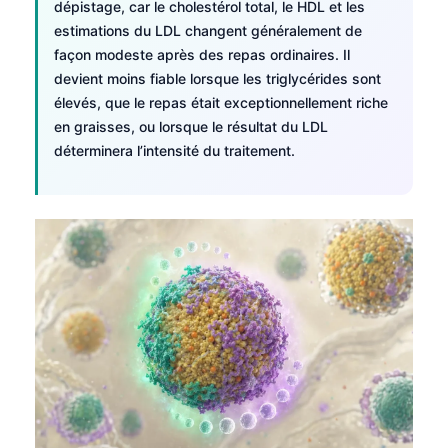
dépistage, car le cholestérol total, le HDL et les
Català
estimations du LDL changent généralement de
O‘zbekcha
façon modeste après des repas ordinaires. Il
devient moins fiable lorsque les triglycérides sont
Українська
élevés, que le repas était exceptionnellement riche
አማርኛ
en graisses, ou lorsque le résultat du LDL
Kiswahili
déterminera l’intensité du traitement.
ភាសាខ្មែរ
ဗမာစာ
ไทย
Tagalog
Tiếng Việt
Bahasa Melayu
മലയാളം
ಕನ್ನಡ
ગુજરાતી