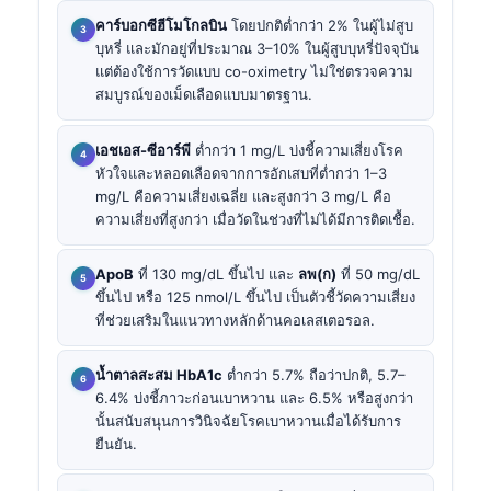
คาร์บอกซีฮีโมโกลบิน
โดยปกติต่ำกว่า 2% ในผู้ไม่สูบ
บุหรี่ และมักอยู่ที่ประมาณ 3–10% ในผู้สูบบุหรี่ปัจจุบัน
แต่ต้องใช้การวัดแบบ co-oximetry ไม่ใช่ตรวจความ
สมบูรณ์ของเม็ดเลือดแบบมาตรฐาน.
เอชเอส-ซีอาร์พี
ต่ำกว่า 1 mg/L บ่งชี้ความเสี่ยงโรค
หัวใจและหลอดเลือดจากการอักเสบที่ต่ำกว่า 1–3
mg/L คือความเสี่ยงเฉลี่ย และสูงกว่า 3 mg/L คือ
ความเสี่ยงที่สูงกว่า เมื่อวัดในช่วงที่ไม่ได้มีการติดเชื้อ.
ApoB
ที่ 130 mg/dL ขึ้นไป และ
ลพ(ก)
ที่ 50 mg/dL
ขึ้นไป หรือ 125 nmol/L ขึ้นไป เป็นตัวชี้วัดความเสี่ยง
ที่ช่วยเสริมในแนวทางหลักด้านคอเลสเตอรอล.
น้ำตาลสะสม HbA1c
ต่ำกว่า 5.7% ถือว่าปกติ, 5.7–
6.4% บ่งชี้ภาวะก่อนเบาหวาน และ 6.5% หรือสูงกว่า
นั้นสนับสนุนการวินิจฉัยโรคเบาหวานเมื่อได้รับการ
ยืนยัน.