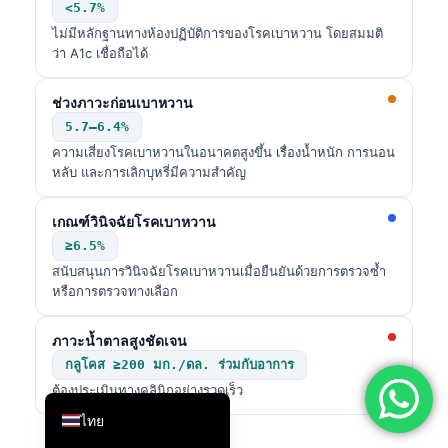
<5.7%
简体中文
ไม่มีหลักฐานทางห้องปฏิบัติการของโรคเบาหวาน โดยสมมติ
ว่า A1c เชื่อถือได้
Română
Türkçe
ช่วงภาวะก่อนเบาหวาน
Ελληνικά
5.7–6.4%
ความเสี่ยงโรคเบาหวานในอนาคตสูงขึ้น เรื่องน้ำหนัก การนอน
Português
หลับ และการเลิกบุหรี่มีความสำคัญ
Español
เกณฑ์วินิจฉัยโรคเบาหวาน
Italiano
≥6.5%
עִבְרִית
สนับสนุนการวินิจฉัยโรคเบาหวานเมื่อยืนยันด้วยการตรวจซ้ำ
Français
หรือการตรวจทางเลือก
العربية
ภาวะน้ำตาลสูงชัดเจน
Deutsch
กลูโคส ≥200 มก./ดล. ร่วมกับอาการ
English
ต้องประเมินทางคลินิกอย่างรวดเร็ว
ไทย