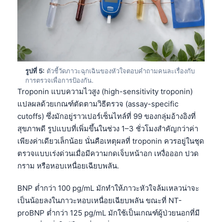
Frysk
Esperanto
Беларуская мова
Татар теле
รูปที่ 5:
ตัวชี้วัดภาวะฉุกเฉินของหัวใจตอบคำถามคนละเรื่องกับ
Кыргызча
การตรวจเพื่อการป้องกัน.
Troponin แบบความไวสูง (high-sensitivity troponin)
ئۇيغۇرچە
แปลผลด้วยเกณฑ์ตัดตามวิธีตรวจ (assay-specific
Cebuano
cutoffs) ซึ่งมักอยู่ราวเปอร์เซ็นไทล์ที่ 99 ของกลุ่มอ้างอิงที่
Basa Jawa
สุขภาพดี รูปแบบที่เพิ่มขึ้นในช่วง 1–3 ชั่วโมงสำคัญกว่าค่า
เพียงค่าเดียวเล็กน้อย นั่นคือเหตุผลที่ troponin ควรอยู่ในชุด
ພາສາລາວ
ตรวจแบบเร่งด่วนเมื่อมีความกดเจ็บหน้าอก เหงื่อออก ปวด
Монгол
กราม หรือหอบเหนื่อยเฉียบพลัน.
Afrikaans
BNP ต่ำกว่า 100 pg/mL มักทำให้ภาวะหัวใจล้มเหลวน่าจะ
العربية المغربية
เป็นน้อยลงในภาวะหอบเหนื่อยเฉียบพลัน ขณะที่ NT-
Occitan
proBNP ต่ำกว่า 125 pg/mL มักใช้เป็นเกณฑ์ผู้ป่วยนอกที่มี