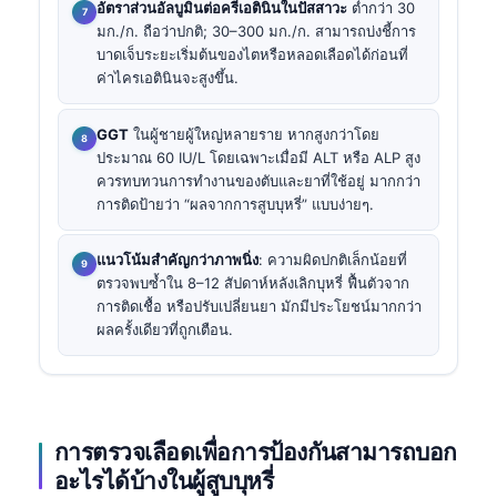
อัตราส่วนอัลบูมินต่อครีเอตินินในปัสสาวะ
ต่ำกว่า 30
มก./ก. ถือว่าปกติ; 30–300 มก./ก. สามารถบ่งชี้การ
บาดเจ็บระยะเริ่มต้นของไตหรือหลอดเลือดได้ก่อนที่
ค่าไครเอตินินจะสูงขึ้น.
GGT
ในผู้ชายผู้ใหญ่หลายราย หากสูงกว่าโดย
ประมาณ 60 IU/L โดยเฉพาะเมื่อมี ALT หรือ ALP สูง
ควรทบทวนการทำงานของตับและยาที่ใช้อยู่ มากกว่า
การติดป้ายว่า “ผลจากการสูบบุหรี่” แบบง่ายๆ.
แนวโน้มสำคัญกว่าภาพนิ่ง
: ความผิดปกติเล็กน้อยที่
ตรวจพบซ้ำใน 8–12 สัปดาห์หลังเลิกบุหรี่ ฟื้นตัวจาก
การติดเชื้อ หรือปรับเปลี่ยนยา มักมีประโยชน์มากกว่า
ผลครั้งเดียวที่ถูกเตือน.
การตรวจเลือดเพื่อการป้องกันสามารถบอก
อะไรได้บ้างในผู้สูบบุหรี่