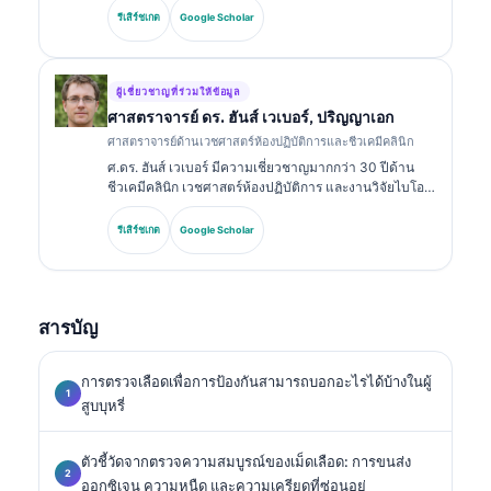
วิเคราะห์การวินิจฉัย เธอมีวุฒิบัตรเฉพาะทางด้านเคมีคลินิก
รีเสิร์ชเกต
Google Scholar
และได้ตีพิมพ์อย่างกว้างขวางเกี่ยวกับชุดตรวจไบโอมาร์ก
เกอร์และการวิเคราะห์ในทางปฏิบัติทางคลินิก.
ผู้เชี่ยวชาญที่ร่วมให้ข้อมูล
ศาสตราจารย์ ดร. ฮันส์ เวเบอร์, ปริญญาเอก
ศาสตราจารย์ด้านเวชศาสตร์ห้องปฏิบัติการและชีวเคมีคลินิก
ศ.ดร. ฮันส์ เวเบอร์ มีความเชี่ยวชาญมากกว่า 30 ปีด้าน
ชีวเคมีคลินิก เวชศาสตร์ห้องปฏิบัติการ และงานวิจัยไบโอ
มาร์กเกอร์ อดีตประธานของสมาคมเคมีคลินิกแห่งเยอรมนี
เขาเชี่ยวชาญด้านการวิเคราะห์ชุดตรวจเพื่อการวินิจฉัย
รีเสิร์ชเกต
Google Scholar
การมาตรฐานของไบโอมาร์กเกอร์ และเวชศาสตร์ห้อง
ปฏิบัติการที่ช่วยด้วย AI.
สารบัญ
การตรวจเลือดเพื่อการป้องกันสามารถบอกอะไรได้บ้างในผู้
สูบบุหรี่
ตัวชี้วัดจากตรวจความสมบูรณ์ของเม็ดเลือด: การขนส่ง
ออกซิเจน ความหนืด และความเครียดที่ซ่อนอยู่