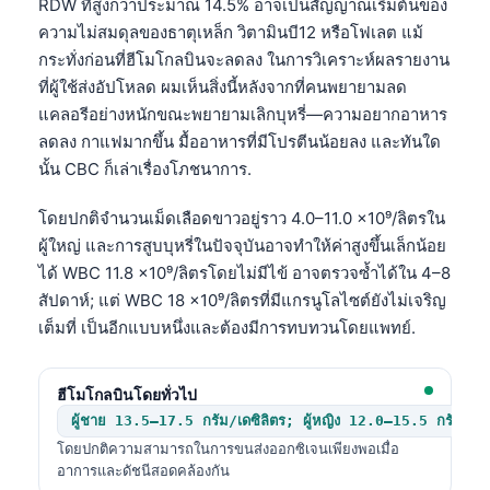
RDW ที่สูงกว่าประมาณ 14.5% อาจเป็นสัญญาณเริ่มต้นของ
ความไม่สมดุลของธาตุเหล็ก วิตามินบี12 หรือโฟเลต แม้
กระทั่งก่อนที่ฮีโมโกลบินจะลดลง ในการวิเคราะห์ผลรายงาน
ที่ผู้ใช้ส่งอัปโหลด ผมเห็นสิ่งนี้หลังจากที่คนพยายามลด
แคลอรีอย่างหนักขณะพยายามเลิกบุหรี่—ความอยากอาหาร
ลดลง กาแฟมากขึ้น มื้ออาหารที่มีโปรตีนน้อยลง และทันใด
นั้น CBC ก็เล่าเรื่องโภชนาการ.
โดยปกติจำนวนเม็ดเลือดขาวอยู่ราว 4.0–11.0 ×10⁹/ลิตรใน
ผู้ใหญ่ และการสูบบุหรี่ในปัจจุบันอาจทำให้ค่าสูงขึ้นเล็กน้อย
ได้ WBC 11.8 ×10⁹/ลิตรโดยไม่มีไข้ อาจตรวจซ้ำได้ใน 4–8
สัปดาห์; แต่ WBC 18 ×10⁹/ลิตรที่มีแกรนูโลไซต์ยังไม่เจริญ
เต็มที่ เป็นอีกแบบหนึ่งและต้องมีการทบทวนโดยแพทย์.
ฮีโมโกลบินโดยทั่วไป
ผู้ชาย 13.5–17.5 กรัม/เดซิลิตร; ผู้หญิง 12.0–15.5 กรัม/เดซ
โดยปกติความสามารถในการขนส่งออกซิเจนเพียงพอเมื่อ
อาการและดัชนีสอดคล้องกัน