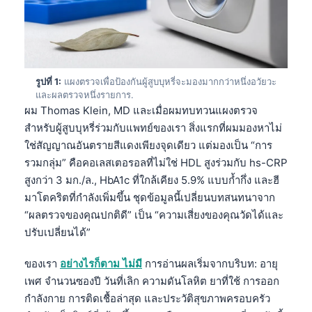
รูปที่ 1:
แผงตรวจเพื่อป้องกันผู้สูบบุหรี่จะมองมากกว่าหนึ่งอวัยวะ
และผลตรวจหนึ่งรายการ.
ผม Thomas Klein, MD และเมื่อผมทบทวนแผงตรวจ
สำหรับผู้สูบบุหรี่ร่วมกับแพทย์ของเรา สิ่งแรกที่ผมมองหาไม่
ใช่สัญญาณอันตรายสีแดงเพียงจุดเดียว แต่มองเป็น “การ
รวมกลุ่ม” คือคอเลสเตอรอลที่ไม่ใช่ HDL สูงร่วมกับ hs-CRP
สูงกว่า 3 มก./ล., HbA1c ที่ใกล้เคียง 5.9% แบบก้ำกึ่ง และฮี
มาโตคริตที่กำลังเพิ่มขึ้น ชุดข้อมูลนี้เปลี่ยนบทสนทนาจาก
“ผลตรวจของคุณปกติดี” เป็น “ความเสี่ยงของคุณวัดได้และ
ปรับเปลี่ยนได้”
ของเรา
อย่างไรก็ตาม ไม่มี
การอ่านผลเริ่มจากบริบท: อายุ
เพศ จำนวนซองปี วันที่เลิก ความดันโลหิต ยาที่ใช้ การออก
กำลังกาย การติดเชื้อล่าสุด และประวัติสุขภาพครอบครัว