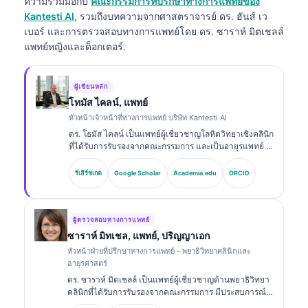
ความร่วมมือกับ
คณะกรรมการที่ปรึกษาทางการแพทย์ของ
Kantesti AI
, รวมถึงบทความจากศาสตราจารย์ ดร. ฮันส์ เว
เบอร์ และการตรวจสอบทางการแพทย์โดย ดร. ซาราห์ มิตเชลล์
แพทย์หญิงและด็อกเตอร์.
ผู้เขียนหลัก
โทมัส ไคลน์, แพทย์
หัวหน้าเจ้าหน้าที่ทางการแพทย์ บริษัท Kantesti AI
ดร. โธมัส ไคลน์ เป็นแพทย์ผู้เชี่ยวชาญโลหิตวิทยาเชิงคลินิก
ที่ได้รับการรับรองจากคณะกรรมการ และเป็นอายุรแพทย์ มี
ประสบการณ์มากกว่า 15 ปีด้านเวชศาสตร์ห้องปฏิบัติการ
และการวิเคราะห์ทางคลินิกที่ช่วยด้วย AI ในฐานะ Chief
รีเสิร์ชเกต
Google Scholar
Academia.edu
ORCID
Medical Officer ที่ Kantesti AI เขาให้การกำกับดูแลทาง
คลินิกเกี่ยวกับความถูกต้องทางการแพทย์ของโครงข่าย
ประสาทเทียมที่เป็นกรรมสิทธิ์ ดร. ไคลน์ได้ตีพิมพ์ผลงาน
อย่างกว้างขวางเกี่ยวกับการตีความไบโอมาร์กเกอร์และ
ผู้ตรวจสอบทางการแพทย์
การวินิจฉัยทางห้องปฏิบัติการในหัวข้อด้านเวชศาสตร์ห้อง
ซาราห์ มิทเชล, แพทย์, ปริญญาเอก
ปฏิบัติการ.
หัวหน้าฝ่ายที่ปรึกษาทางการแพทย์ - พยาธิวิทยาคลินิกและ
อายุรศาสตร์
ดร. ซาราห์ มิตเชลล์ เป็นแพทย์ผู้เชี่ยวชาญด้านพยาธิวิทยา
คลินิกที่ได้รับการรับรองจากคณะกรรมการ มีประสบการณ์
มากกว่า 18 ปีในด้านเวชศาสตร์ห้องปฏิบัติการและการ