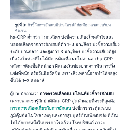
รูปที่ 3:
ตัวชี้วัดการอักเสบมีประโยชน์ก็ต่อเมื่อเวลาและบริบท
ชัดเจน.
hs-CRP ต่ำกว่า 1 มก./ลิตร บ่งชี้ความเสี่ยงโรคหัวใจและ
หลอดเลือดจากการอักเสบที่ต่ำ 1–3 มก./ลิตร บ่งชี้ความเสี่ยง
ระดับปานกลาง และสูงกว่า 3 มก./ลิตร บ่งชี้ความเสี่ยงที่สูง
เมื่อวัดในช่วงที่ไม่ได้มีการติดเชื้อ ผมไม่อ่านค่า hs-CRP
หลังการติดเชื้อที่หน้าอก ฝีหนองในช่องปากจากฟัน การวิ่ง
แข่งที่หนัก หรือวันฉีดวัคซีน เพราะสิ่งเหล่านี้อาจทำให้ผลสูง
ขึ้นได้ 1–3 สัปดาห์.
ผู้ป่วยมักถามว่า
การตรวจเลือดแบบไหนที่บ่งชี้การอักเสบ
เพราะพวกเขารู้สึกปกติดีแต่ CRP สูง คำตอบที่ตรงที่สุดคือ
การตรวจเลือดเกี่ยวกับการอักเสบ
บ่งชี้การกระตุ้นระบบ
ภูมิคุ้มกัน ไม่ใช่สาเหตุ และการสูบบุหรี่เป็นเพียงปัจจัยที่เป็น
ไปได้อย่างหนึ่งในบรรดาโรคอ้วน โรคปริทันต์ ภาวะ
ภูมิคุ้มกันทำงานผิดปกติ การติดเชื้อ และการนอนหลับที่ไม่