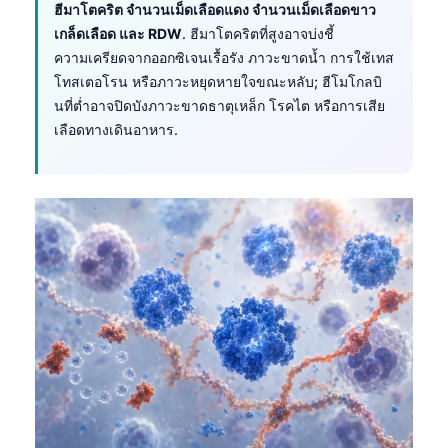
ฮีมาโตคริต จำนวนเม็ดเลือดแดง จำนวนเม็ดเลือดขาว
เกล็ดเลือด และ RDW
. ฮีมาโตคริตที่สูงอาจบ่งชี้
ความเครียดจากออกซิเจนเรื้อรัง ภาวะขาดน้ำ การใช้เทส
โทสเตอโรน หรือภาวะหยุดหายใจขณะหลับ; ฮีโมโกลบิ
นที่ต่ำอาจปิดบังภาวะขาดธาตุเหล็ก โรคไต หรือการเสีย
เลือดทางเดินอาหาร.