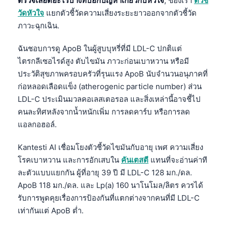
ตรวจเลือดอะไรบ้างที่บอกปัญหาเกี่ยวกับหัวใจ
, ของเรา
ตัวชี้
วัดหัวใจ
แยกตัวชี้วัดความเสี่ยงระยะยาวออกจากตัวชี้วัด
ภาวะฉุกเฉิน.
ฉันชอบการดู ApoB ในผู้สูบบุหรี่ที่มี LDL-C ปกติแต่
ไตรกลีเซอไรด์สูง ตับไขมัน ภาวะก่อนเบาหวาน หรือมี
ประวัติสุขภาพครอบครัวที่รุนแรง ApoB นับจำนวนอนุภาคที่
ก่อหลอดเลือดแข็ง (atherogenic particle number) ส่วน
LDL-C ประเมินมวลคอเลสเตอรอล และสิ่งเหล่านี้อาจชี้ไป
คนละทิศหลังจากน้ำหนักเพิ่ม การลดคาร์บ หรือการลด
แอลกอฮอล์.
Kantesti AI เชื่อมโยงตัวชี้วัดไขมันกับอายุ เพศ ความเสี่ยง
โรคเบาหวาน และการอักเสบใน
คันเตสตี
แทนที่จะอ่านค่าที
ละตัวแบบแยกกัน ผู้ที่อายุ 39 ปี มี LDL-C 128 มก./ดล.
ApoB 118 มก./ดล. และ Lp(a) 160 นาโนโมล/ลิตร ควรได้
รับการพูดคุยเรื่องการป้องกันที่แตกต่างจากคนที่มี LDL-C
เท่ากันแต่ ApoB ต่ำ.