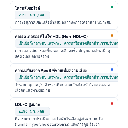
ไตรกลีเซอไรด์
<150 มก./ดล.
ภาระอนุภาคเศษเหลือต่ำลงเมื่อสถานะการงดอาหารเหมาะสม
คอเลสเตอรอลที่ไม่ใช่ HDL (Non-HDL-C)
เป็นข้อกังวลระดับแนวทาง; ควรหารือทางเลือกด้านการปรับพฤติกรร
ภาระคอเลสเตอรอลที่ก่อหลอดเลือดแข็ง มักถูกมองข้ามเมื่อดู
แค่คอเลสเตอรอลรวม
ความเสี่ยงจาก ApoB ที่ช่วยเพิ่มความเสี่ยง
เป็นข้อกังวลระดับแนวทาง; ควรหารือทางเลือกด้านการปรับพฤติกรร
จำนวนอนุภาคสูง; ตัวช่วยเพิ่มความเสี่ยงโรคหัวใจและหลอด
เลือดที่แนวทางยอมรับ
LDL-C สูงมาก
≥190 มก./ดล.
พิจารณาการประเมินภาวะไขมันในเลือดสูงในครอบครัว
(familial hypercholesterolemia) และการคุยเรื่องยา