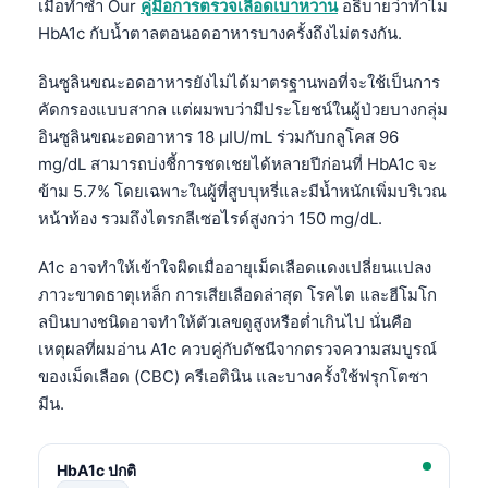
เมื่อทำซ้ำ Our
คู่มือการตรวจเลือดเบาหวาน
อธิบายว่าทำไม
日本語
HbA1c กับน้ำตาลตอนอดอาหารบางครั้งถึงไม่ตรงกัน.
Eesti
อินซูลินขณะอดอาหารยังไม่ได้มาตรฐานพอที่จะใช้เป็นการ
Azərbaycan dili
คัดกรองแบบสากล แต่ผมพบว่ามีประโยชน์ในผู้ป่วยบางกลุ่ม
Bosanski
อินซูลินขณะอดอาหาร 18 µIU/mL ร่วมกับกลูโคส 96
Svenska
mg/dL สามารถบ่งชี้การชดเชยได้หลายปีก่อนที่ HbA1c จะ
ข้าม 5.7% โดยเฉพาะในผู้ที่สูบบุหรี่และมีน้ำหนักเพิ่มบริเวณ
Српски језик
หน้าท้อง รวมถึงไตรกลีเซอไรด์สูงกว่า 150 mg/dL.
Íslenska
Հայերեն
A1c อาจทำให้เข้าใจผิดเมื่ออายุเม็ดเลือดแดงเปลี่ยนแปลง
ภาวะขาดธาตุเหล็ก การเสียเลือดล่าสุด โรคไต และฮีโมโก
Bahasa Indonesia
ลบินบางชนิดอาจทำให้ตัวเลขดูสูงหรือต่ำเกินไป นั่นคือ
हिन्दी
เหตุผลที่ผมอ่าน A1c ควบคู่กับดัชนีจากตรวจความสมบูรณ์
Nederlands
ของเม็ดเลือด (CBC) ครีเอตินิน และบางครั้งใช้ฟรุกโตซา
มีน.
Dansk
Български
HbA1c ปกติ
فارسی