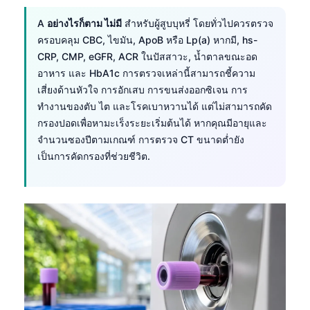
A
อย่างไรก็ตาม ไม่มี
สำหรับผู้สูบบุหรี่ โดยทั่วไปควรตรวจ
ครอบคลุม CBC, ไขมัน, ApoB หรือ Lp(a) หากมี, hs-
CRP, CMP, eGFR, ACR ในปัสสาวะ, น้ำตาลขณะอด
อาหาร และ HbA1c การตรวจเหล่านี้สามารถชี้ความ
เสี่ยงด้านหัวใจ การอักเสบ การขนส่งออกซิเจน การ
ทำงานของตับ ไต และโรคเบาหวานได้ แต่ไม่สามารถคัด
กรองปอดเพื่อหามะเร็งระยะเริ่มต้นได้ หากคุณมีอายุและ
จำนวนซองปีตามเกณฑ์ การตรวจ CT ขนาดต่ำยัง
เป็นการคัดกรองที่ช่วยชีวิต.