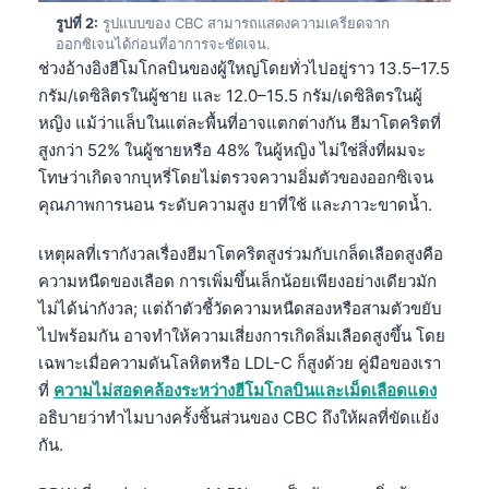
รูปที่ 2:
รูปแบบของ CBC สามารถแสดงความเครียดจาก
ออกซิเจนได้ก่อนที่อาการจะชัดเจน.
ช่วงอ้างอิงฮีโมโกลบินของผู้ใหญ่โดยทั่วไปอยู่ราว 13.5–17.5
กรัม/เดซิลิตรในผู้ชาย และ 12.0–15.5 กรัม/เดซิลิตรในผู้
หญิง แม้ว่าแล็บในแต่ละพื้นที่อาจแตกต่างกัน ฮีมาโตคริตที่
สูงกว่า 52% ในผู้ชายหรือ 48% ในผู้หญิง ไม่ใช่สิ่งที่ผมจะ
โทษว่าเกิดจากบุหรี่โดยไม่ตรวจความอิ่มตัวของออกซิเจน
คุณภาพการนอน ระดับความสูง ยาที่ใช้ และภาวะขาดน้ำ.
เหตุผลที่เรากังวลเรื่องฮีมาโตคริตสูงร่วมกับเกล็ดเลือดสูงคือ
ความหนืดของเลือด การเพิ่มขึ้นเล็กน้อยเพียงอย่างเดียวมัก
ไม่ได้น่ากังวล; แต่ถ้าตัวชี้วัดความหนืดสองหรือสามตัวขยับ
ไปพร้อมกัน อาจทำให้ความเสี่ยงการเกิดลิ่มเลือดสูงขึ้น โดย
เฉพาะเมื่อความดันโลหิตหรือ LDL-C ก็สูงด้วย คู่มือของเรา
ที่
ความไม่สอดคล้องระหว่างฮีโมโกลบินและเม็ดเลือดแดง
อธิบายว่าทำไมบางครั้งชิ้นส่วนของ CBC ถึงให้ผลที่ขัดแย้ง
กัน.