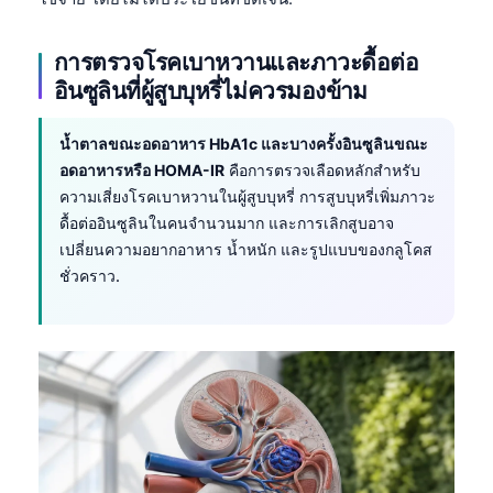
Català
O‘zbekcha
การตรวจโรคเบาหวานและภาวะดื้อต่อ
อินซูลินที่ผู้สูบบุหรี่ไม่ควรมองข้าม
Українська
አማርኛ
น้ำตาลขณะอดอาหาร HbA1c และบางครั้งอินซูลินขณะ
Kiswahili
อดอาหารหรือ HOMA-IR
คือการตรวจเลือดหลักสำหรับ
ความเสี่ยงโรคเบาหวานในผู้สูบบุหรี่ การสูบบุหรี่เพิ่มภาวะ
ភាសាខ្មែរ
ดื้อต่ออินซูลินในคนจำนวนมาก และการเลิกสูบอาจ
ဗမာစာ
เปลี่ยนความอยากอาหาร น้ำหนัก และรูปแบบของกลูโคส
Tagalog
ชั่วคราว.
Tiếng Việt
Bahasa Melayu
മലയാളം
ಕನ್ನಡ
ગુજરાતી
தமிழ்