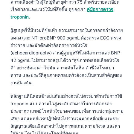
Gàidhlig
ความเสี่ยงต่ำในผู้ใหญ่ที่อายุต่ำกว่า 75 สำหรับรายละเอียด
เรื่องเวลาและแนวโน้มที่ลึกขึ้น ดูของเรา
คู่มือการตรวจ
Euskara
troponin
.
Македонски јазик
Latviešu valoda
ผู้สูบบุหรี่ที่มีบวมที่ข้อเท้า ความสามารถในการออกกำลังกาย
ลดลง และ NT-proBNP 900 pg/mL ต้องตรวจ ECG ตรวจ
Galego
ร่างกาย และมักต้องทำอัลตราซาวด์หัวใจ
অসমীয়া
(echocardiography) ส่วนผู้สูบบุหรี่ที่ไม่มีอาการและ BNP
සිංහල
42 pg/mL ไม่สามารถสรุปได้ว่า “สุขภาพหลอดเลือดหัวใจ
ดี” อย่างชัดเจน—ไขมัน ความดันโลหิต ตัวชี้วัดโรคเบา
سنڌي
หวาน และประวัติสุขภาพครอบครัวยังคงเป็นส่วนสำคัญของ
پښتو
งานป้องกัน.
หลักฐานที่นี่ค่อนข้างปนกันอย่างตรงไปตรงมาสำหรับการใช้
Slovenčina
troponin แบบความไวสูงระดับต่ำมากในการคัดกรอง
Hrvatski
ประชากร แพทย์โรคหัวใจบางคนชอบเพื่อการแบ่งกลุ่มความ
เสี่ยง แต่แพทย์เวชปฏิบัติทั่วไปจำนวนมากหลีกเลี่ยง เพราะ
Suomi
สัญญาณเตือนผิดอาจนำไปสู่การสแกน ความกังวล และค่า
Қазақ тілі
ใช้จ่าย โดยไม่ได้ประโยชน์ที่ชัดเจน.