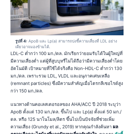
รูปที่ 4:
ApoB และ Lp(a) สามารถบ่งชี้ความเสี่ยงที่ LDL อย่าง
เดียวอาจมองข้ามได้.
LDL-C ต่ำกว่า 100 มก./ดล. มักเรียกว่ายอมรับได้ในผู้ใหญ่ที่
มีความเสี่ยงต่ำ แต่ผู้ที่สูบบุหรี่ไม่ได้ถือว่ามีความเสี่ยงต่ำโดย
อัตโนมัติ เป้าหมายที่ใช้ได้จริงคือ Non-HDL-C ต่ำกว่า 130
มก./ดล. เพราะรวม LDL, VLDL และอนุภาคเศษเหลือ
(remnant particles) ซึ่งมีความสำคัญเมื่อไตรกลีเซอไรด์สูง
กว่า 150 มก./ดล.
แนวทางด้านคอเลสเตอรอลของ AHA/ACC ปี 2018 ระบุว่า
ApoB ตั้งแต่ 130 มก./ดล. ขึ้นไป และ Lp(a) ตั้งแต่ 50 มก./
ดล. หรือ 125 นาโนโมล/ลิตร ขึ้นไปเป็นปัจจัยที่ช่วยเพิ่ม
ความเสี่ยง (Grundy et al., 2019) หากคุณกำลังค้นหา
ผล