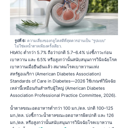
తెలుగు
मराठी
اردو
বাংলা
รูปที่ 6:
ความเสี่ยงของกลูโคสดีที่สุดควรอ่านเป็น “รูปแบบ”
Shqip
ไม่ใช่ผลน้ำตาลเพียงครั้งเดียว.
HbA1c ต่ำกว่า 5.7% ถือว่าปกติ 5.7–6.4% บ่งชี้ภาวะก่อน
Magyar
เบาหวาน และ 6.5% หรือสูงกว่านั้นสนับสนุนการวินิจฉัยโรค
Slovenščina
เบาหวานเมื่อยืนยันแล้ว สมาคมโรคเบาหวานแห่ง
สหรัฐอเมริกา (American Diabetes Association)
한국어
Standards of Care in Diabetes—2026 ใช้เกณฑ์วินิจฉัย
Polski
เหล่านี้เหมือนกันสำหรับผู้ใหญ่ (American Diabetes
Lietuvių kalba
Association Professional Practice Committee, 2026).
Русский
น้ำตาลขณะอดอาหารต่ำกว่า 100 มก./ดล. ปกติ 100–125
ქართული
มก./ดล. บ่งชี้ภาวะน้ำตาลขณะอดอาหารผิดปกติ และ 126
Čeština
มก./ดล. หรือสูงกว่านั้นสนับสนุนการวินิจฉัยโรคเบาหวาน