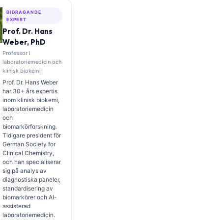
BIDRAGANDE
EXPERT
Prof. Dr. Hans
Weber, PhD
Professor i
laboratoriemedicin och
klinisk biokemi
Prof. Dr. Hans Weber
har 30+ års expertis
inom klinisk biokemi,
laboratoriemedicin
och
biomarkörforskning.
Tidigare president för
German Society for
Clinical Chemistry,
och han specialiserar
sig på analys av
diagnostiska paneler,
standardisering av
biomarkörer och AI-
assisterad
laboratoriemedicin.