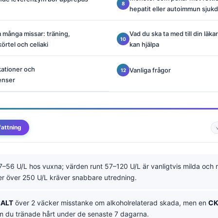
hepatit eller autoimmun sjuk
m många missar: träning,
Vad du ska ta med till din läka
körtel och celiaki
kan hjälpa
kationer och
Vanliga frågor
enser
attning
7–56 U/L hos vuxna; värden runt 57–120 U/L är vanligtvis milda och 
r över 250 U/L kräver snabbare utredning.
:ALT
över 2 väcker misstanke om alkoholrelaterad skada, men en
C
om du tränade hårt under de senaste 7 dagarna.