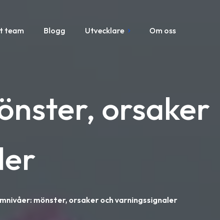
t team
Blogg
Utvecklare
Om oss
önster, orsaker
ler
mnivåer: mönster, orsaker och varningssignaler