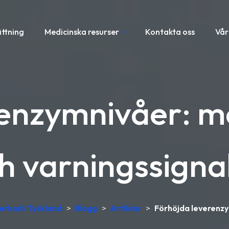
ättning
Medicinska resurser
Kontakta oss
Vår
enzymnivåer: m
h varningssigna
verkad i Tyskland
>
Blogg
>
Artiklar
>
Förhöjda leverenzy