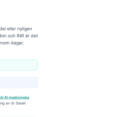
el eller nyligen
bin och INR är det
 inom dagar.
ti AI medicinska
ing av dr Sarah