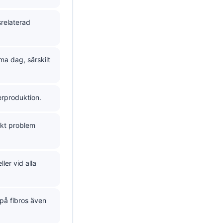
srelaterad
a dag, särskilt
erproduktion.
skt problem
ler vid alla
på fibros även