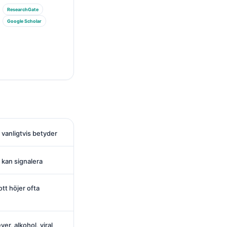
ResearchGate
Google Scholar
 vanligtvis betyder
kan signalera
ott höjer ofta
er, alkohol, viral