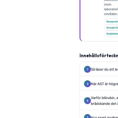
Gàidhlig
inom
Euskara
laborato
områden.
Македонски јазик
Research
Latviešu valoda
Google Sc
Academia
Galego
অসমীয়া
සිංහල
Innehållsförteck
سنڌي
Så läser du ett 
پښتو
När AST är högr
Slovenčina
Hrvatski
Varför bilirubin,
brådskande det 
Suomi
Қазақ тілі
Hur snart avvik