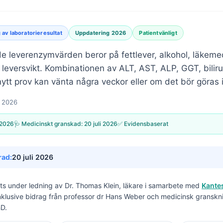
 av laboratorieresultat
Uppdatering 2026
Patientvänligt
e leverenzymvärden beror på fettlever, alkohol, läkemed
 leversvikt. Kombinationen av ALT, AST, ALP, GGT, biliru
nytt prov kan vänta några veckor eller om det bör göras
l 2026
 2026
🩺 Medicinskt granskad:
20 juli 2026
✅ Evidensbaserat
rad:
20 juli 2026
its under ledning av
Dr. Thomas Klein, läkare
i samarbete med
Kantes
inklusive bidrag från professor dr Hans Weber och medicinsk granskn
hD.