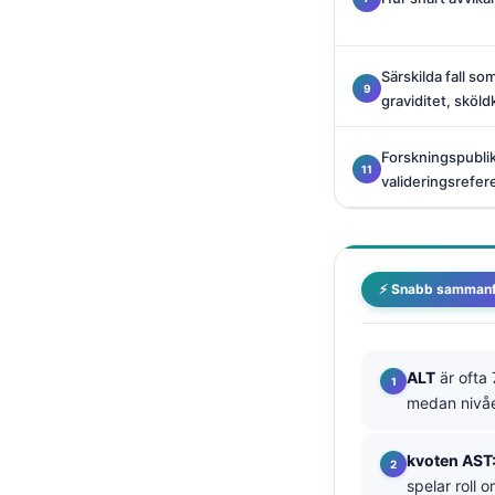
Català
O‘zbekcha
Särskilda fall so
Українська
graviditet, sköld
አማርኛ
Forskningspubli
Kiswahili
valideringsrefer
ភាសាខ្មែរ
ဗမာစာ
ไทย
⚡ Snabb sammanf
Tagalog
Tiếng Việt
ALT
är ofta 
Bahasa Melayu
medan nivåe
മലയാളം
ಕನ್ನಡ
kvoten AST
spelar roll 
ગુજરાતી