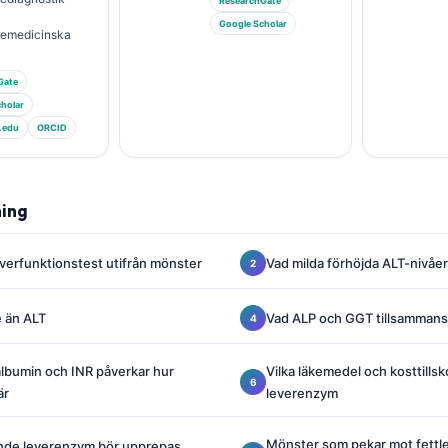
ResearchGate
Google Scholar
riemedicinska
Gate
holar
.edu
ORCID
ning
leverfunktionstest utifrån mönster
Vad milda förhöjda ALT-nivåer
e än ALT
Vad ALP och GGT tillsammans 
 albumin och INR påverkar hur
Vilka läkemedel och kosttillsk
är
leverenzym
Mönster som pekar mot fettlev
ande leverenzym bör upprepas