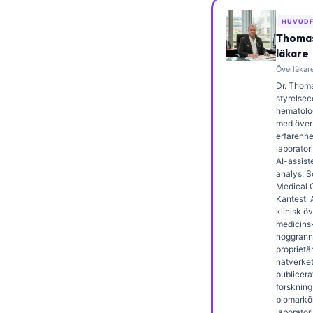
Frysk
HUVUDF
Esperanto
Thomas
läkare
Беларуская мова
Överläkare
Татар теле
Dr. Thoma
styrelsece
Кыргызча
hematolog
med över 
ئۇيغۇرچە
erfarenhe
laborator
Cebuano
AI-assist
analys. 
Basa Jawa
Medical O
ພາສາລາວ
Kantesti 
klinisk ö
Монгол
medicins
noggrann
Afrikaans
proprietä
nätverket.
العربية المغربية
publicera
forskning
Occitan
biomarkö
laborator