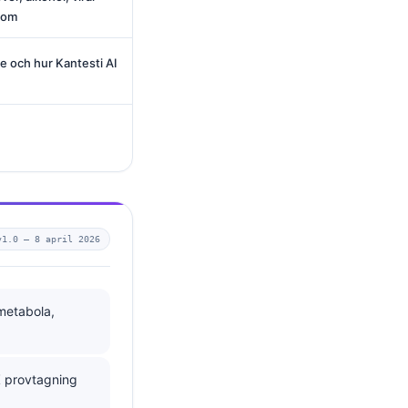
dom
re och hur Kantesti AI
v1.0 —
8 april 2026
metabola,
K
provtagning