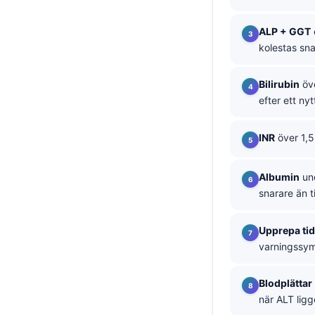
தமிழ்
ALP + GGT
తెలుగు
kolestas sn
मराठी
Bilirubin
öve
اردو
efter ett nyt
বাংলা
Shqip
INR
över 1,5
Magyar
Albumin
und
Slovenščina
snarare än t
한국어
Polski
Upprepa ti
varningssymt
Lietuvių kalba
Русский
Blodplättar
ქართული
när ALT ligg