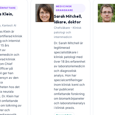
MEDICINSK
ÖRFATTARE
GRANSKARE
 Klein,
Sarah Mitchell,
läkare, doktor
, Kantesti AI
Chefsläkare - Klinisk
s Klein är
patologi och
rtifierad klinisk
internmedicin
 och internist
Dr. Sarah Mitchell är
15 års
legitimerad
t av
specialistläkare i
iemedicin och
klinisk patologi med
erad klinisk
över 18 års erfarenhet
Som Chief
av laboratoriemedicin
fficer på
och diagnostisk
AI ger han
analys. Hon har
versyn av den
specialcertifieringar
ka
inom klinisk kemi och
heten hos det
har publicerat
ra neurala
omfattande forskning
 Dr. Klein har
om biomarkörpaneler
t omfattande
och laboratorieanalys
 om tolkning av
i klinisk praxis.
rer och
iediagnostik