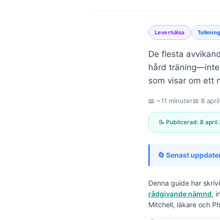
Leverhälsa
Tolkning
De flesta avvikand
hård träning—inte
som visar om ett 
📖 ~11 minuter
📅
8 apri
📝 Publicerad:
8 april
🔄 Senast uppdate
Denna guide har skriv
rådgivande nämnd
, 
Norsk bokmål
Mitchell, läkare och P
Ślōnskŏ gŏdka