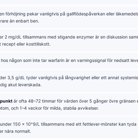
en förhöjning pekar vanligtvis på gallflödespåverkan eller läkemedel
arare än enbart ben.
r 2 mg/dL tillsammans med stigande enzymer är en diskussion samm
t recept eller kosttillskott.
 hos någon som inte tar warfarin är en varningssignal för nedsatt lev
er 3,5 g/dL tyder vanligtvis på långvarighet eller ett annat systemi
idig akut leverskada.
dpunkt
är ofta 48–72 timmar för värden över 5 gånger övre gränsen el
om, och 1–4 veckor för milda, stabila avvikelser.
under 150 × 10^9/L tillsammans med ett fettlever-mönster kan tyda 
er nära normalt.