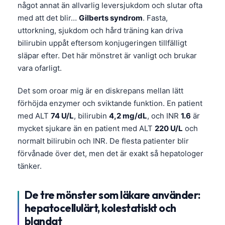
något annat än allvarlig leversjukdom och slutar ofta
med att det blir…
Gilberts syndrom
. Fasta,
uttorkning, sjukdom och hård träning kan driva
bilirubin uppåt eftersom konjugeringen tillfälligt
släpar efter. Det här mönstret är vanligt och brukar
vara ofarligt.
Det som oroar mig är en diskrepans mellan lätt
förhöjda enzymer och sviktande funktion. En patient
med ALT
74 U/L
, bilirubin
4,2 mg/dL
, och INR
1.6
är
mycket sjukare än en patient med ALT
220 U/L
och
normalt bilirubin och INR. De flesta patienter blir
förvånade över det, men det är exakt så hepatologer
tänker.
De tre mönster som läkare använder:
hepatocellulärt, kolestatiskt och
blandat