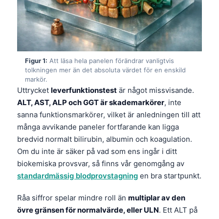
Figur 1:
Att läsa hela panelen förändrar vanligtvis
tolkningen mer än det absoluta värdet för en enskild
markör.
Uttrycket
leverfunktionstest
är något missvisande.
ALT, AST, ALP och GGT är skademarkörer
, inte
sanna funktionsmarkörer, vilket är anledningen till att
många avvikande paneler fortfarande kan ligga
bredvid normalt bilirubin, albumin och koagulation.
Om du inte är säker på vad som ens ingår i ditt
biokemiska provsvar, så finns vår genomgång av
standardmässig blodprovstagning
en bra startpunkt.
Råa siffror spelar mindre roll än
multiplar av den
övre gränsen för normalvärde, eller ULN
. Ett ALT på