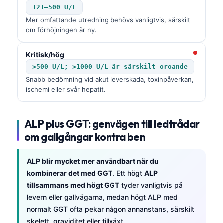
121–500 U/L
Mer omfattande utredning behövs vanligtvis, särskilt
om förhöjningen är ny.
Kritisk/hög
>500 U/L; >1000 U/L är särskilt oroande
Snabb bedömning vid akut leverskada, toxinpåverkan,
ischemi eller svår hepatit.
ALP plus GGT: genvägen till ledtrådar
om gallgångar kontra ben
ALP blir mycket mer användbart när du
kombinerar det med GGT
. Ett högt
ALP
tillsammans med högt GGT
tyder vanligtvis på
levern eller gallvägarna, medan högt ALP med
normalt GGT ofta pekar någon annanstans, särskilt
skelett, graviditet eller tillväxt.