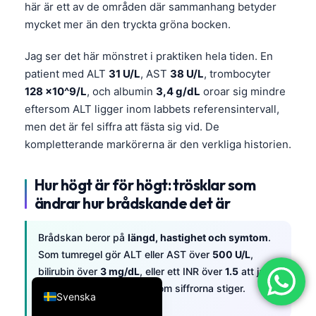
här är ett av de områden där sammanhang betyder
简体中文
mycket mer än den tryckta gröna bocken.
Română
Jag ser det här mönstret i praktiken hela tiden. En
Türkçe
patient med ALT
31 U/L
, AST
38 U/L
, trombocyter
Ελληνικά
128 ×10^9/L
, och albumin
3,4 g/dL
oroar sig mindre
eftersom ALT ligger inom labbets referensintervall,
Português
men det är fel siffra att fästa sig vid. De
Español
kompletterande markörerna är den verkliga historien.
Italiano
עִבְרִית
Hur högt är för högt: trösklar som
ändrar hur brådskande det är
Français
العربية
Brådskan beror på
längd, hastighet och symtom
.
Deutsch
Som tumregel gör ALT eller AST över
500 U/L
,
bilirubin över
3 mg/dL
, eller ett INR över
1.5
att jag
English
agerar snabbare, särskilt om siffrorna stiger.
Svenska