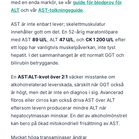
med en enda markör, se vår
guide för blodprov för
ALT
och vår
AST-tolkningsguide
.
AST är inte enbart lever; skelettmuskulatur
innehåller gott om det. En 52-årig maratonlöpare
med AST
89 U/L
, ALT
47 U/L
, och
CK 1 200 U/L
efter
ett lopp har vanligtvis muskelpåverkan, inte tyst
hepatit. I det sammanhanget är ett normalt GGT och
bilirubin betryggande.
En
AST:ALT-kvot över 2:1
väcker misstanke om
alkoholrelaterad leverskada, särskilt när GGT också
är högt, men det är inte en diagnos i sig. Avancerad
fibros eller cirros kan också driva AST över ALT
eftersom levern producerar mindre ALT när
hepatocytmassan minskar. En del av alkoholmönstret
kan bero på ökad mitokondriell frisättning av AST.
Mycket höga transaminaser ändrar