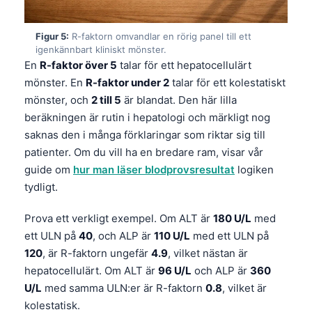
Frysk
Figur 5:
R-faktorn omvandlar en rörig panel till ett
Esperanto
igenkännbart kliniskt mönster.
Беларуская мова
En
R-faktor över 5
talar för ett hepatocellulärt
mönster. En
R-faktor under 2
talar för ett kolestatiskt
Татар теле
mönster, och
2 till 5
är blandat. Den här lilla
Кыргызча
beräkningen är rutin i hepatologi och märkligt nog
ئۇيغۇرچە
saknas den i många förklaringar som riktar sig till
patienter. Om du vill ha en bredare ram, visar vår
Cebuano
guide om
hur man läser blodprovsresultat
logiken
Basa Jawa
tydligt.
ພາສາລາວ
Prova ett verkligt exempel. Om ALT är
180 U/L
med
Монгол
ett ULN på
40
, och ALP är
110 U/L
med ett ULN på
Afrikaans
120
, är R-faktorn ungefär
4.9
, vilket nästan är
العربية المغربية
hepatocellulärt. Om ALT är
96 U/L
och ALP är
360
U/L
med samma ULN:er är R-faktorn
0.8
, vilket är
Occitan
kolestatisk.