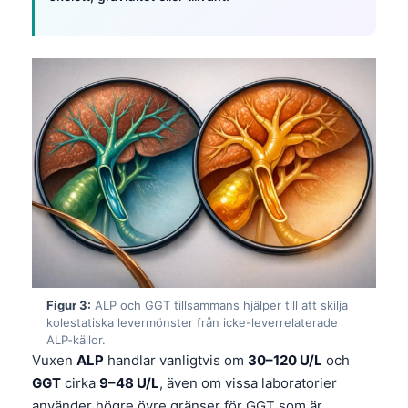
Figur 3:
ALP och GGT tillsammans hjälper till att skilja
kolestatiska levermönster från icke-leverrelaterade
ALP-källor.
Vuxen
ALP
handlar vanligtvis om
30–120 U/L
och
GGT
cirka
9–48 U/L
, även om vissa laboratorier
använder högre övre gränser för GGT som är