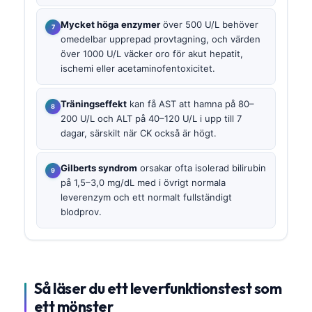
Mycket höga enzymer
över 500 U/L behöver
omedelbar upprepad provtagning, och värden
över 1000 U/L väcker oro för akut hepatit,
ischemi eller acetaminofentoxicitet.
Träningseffekt
kan få AST att hamna på 80–
200 U/L och ALT på 40–120 U/L i upp till 7
dagar, särskilt när CK också är högt.
Gilberts syndrom
orsakar ofta isolerad bilirubin
på 1,5–3,0 mg/dL med i övrigt normala
leverenzym och ett normalt fullständigt
blodprov.
Så läser du ett leverfunktionstest som
ett mönster