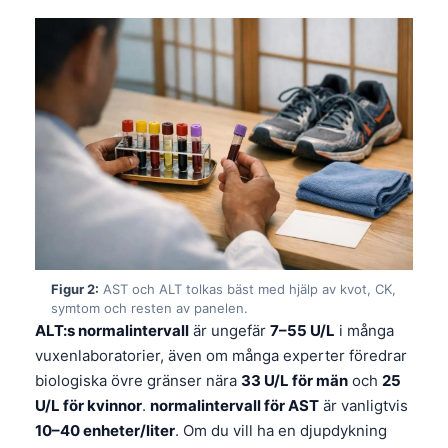
Figur 2:
AST och ALT tolkas bäst med hjälp av kvot, CK,
symtom och resten av panelen.
ALT:s normalintervall
är ungefär
7–55 U/L
i många
vuxenlaboratorier, även om många experter föredrar
biologiska övre gränser nära
33 U/L för män
och
25
U/L för kvinnor
.
normalintervall för AST
är vanligtvis
10–40 enheter/liter
. Om du vill ha en djupdykning