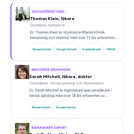
HUVUDFÖRFATTARE
Thomas Klein, läkare
Överläkare, Kantesti AI
Dr. Thomas Klein är styrelsecertifierad klinisk
hematolog och internist med över 15 års erfarenhet
av laboratoriemedicin och AI-assisterad klinisk
analys. Som Chief Medical Officer på Kantesti AI ger
ResearchGate
Google Scholar
Academia.edu
ORCID
han klinisk översyn av den medicinska
noggrannheten hos det proprietära neurala nätverket.
Dr. Klein har publicerat omfattande forskning om
tolkning av biomarkörer och laboratoriediagnostik
MEDICINSK GRANSKARE
inom laboratoriemedicinska områden.
Sarah Mitchell, läkare, doktor
Chefsläkare - Klinisk patologi och internmedicin
Dr. Sarah Mitchell är legitimerad specialistläkare i
klinisk patologi med över 18 års erfarenhet av
laboratoriemedicin och diagnostisk analys. Hon har
specialcertifieringar inom klinisk kemi och har
ResearchGate
Google Scholar
publicerat omfattande forskning om biomarkörpaneler
och laboratorieanalys i klinisk praxis.
BIDRAGANDE EXPERT