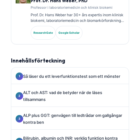
Prof. Dr. Hans Weber, PhD
Professor i laboratoriemedicin och klinisk biokemi
Prof. Dr. Hans Weber har 30+ års expertis inom klinisk
biokemi, laboratoriemedicin och biomarkörforskning.
Tidigare president för German Society for Clinical
Chemistry, och han specialiserar sig på analys av
ResearchGate
Google Scholar
diagnostiska paneler, standardisering av biomarkörer
och AI-assisterad laboratoriemedicin.
Innehållsförteckning
Så läser du ett leverfunktionstest som ett mönster
ALT och AST: vad de betyder när de läses
tillsammans
ALP plus GGT: genvägen till ledtrådar om gallgångar
kontra ben
Bilirubin, albumin och INR: verklig funktion kontra