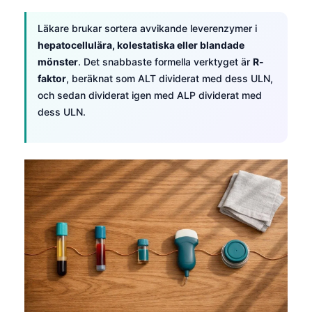
Läkare brukar sortera avvikande leverenzymer i
hepatocellulära, kolestatiska eller blandade
mönster
. Det snabbaste formella verktyget är
R-
faktor
, beräknat som ALT dividerat med dess ULN,
och sedan dividerat igen med ALP dividerat med
dess ULN.
Norsk bokmål
Ślōnskŏ gŏdka