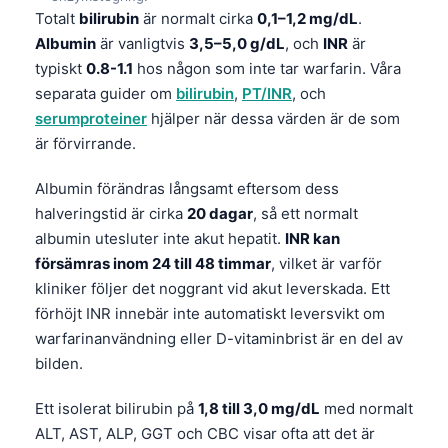
Totalt
bilirubin
är normalt cirka
0,1–1,2 mg/dL
.
Albumin
är vanligtvis
3,5–5,0 g/dL
, och
INR
är
typiskt
0.8-1.1
hos någon som inte tar warfarin. Våra
separata guider om
bilirubin
,
PT/INR
, och
serumproteiner
hjälper när dessa värden är de som
är förvirrande.
Albumin förändras långsamt eftersom dess
halveringstid är cirka
20 dagar
, så ett normalt
albumin utesluter inte akut hepatit.
INR kan
försämras inom 24 till 48 timmar
, vilket är varför
kliniker följer det noggrant vid akut leverskada. Ett
förhöjt INR innebär inte automatiskt leversvikt om
warfarinanvändning eller D-vitaminbrist är en del av
bilden.
Ett isolerat bilirubin på
1,8 till 3,0 mg/dL
med normalt
ALT, AST, ALP, GGT och CBC visar ofta att det är