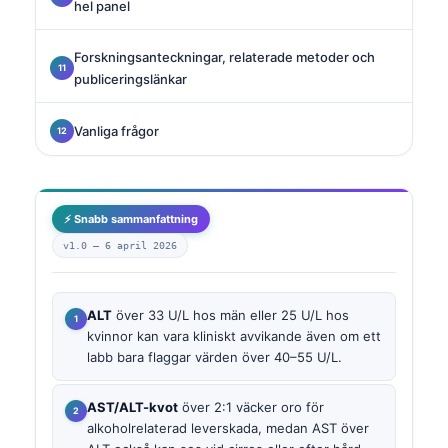
hel panel
Forskningsanteckningar, relaterade metoder och
publiceringslänkar
Vanliga frågor
⚡ Snabb sammanfattning
v1.0 —
6 april 2026
ALT
över 33 U/L hos män eller 25 U/L hos
kvinnor kan vara kliniskt avvikande även om ett
labb bara flaggar värden över 40–55 U/L.
AST/ALT-kvot
över 2:1 väcker oro för
alkoholrelaterad leverskada, medan AST över