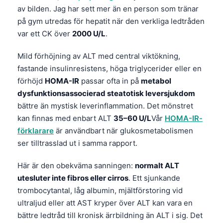
Čeština
av bilden. Jag har sett mer än en person som tränar
på gym utredas för hepatit när den verkliga ledtråden
日本語
var ett CK över
2000 U/L
.
Eesti
Azərbaycan dili
Mild förhöjning av ALT med central viktökning,
fastande insulinresistens, höga triglycerider eller en
Bosanski
förhöjd
HOMA-IR
passar ofta in på
metabol
Српски језик
dysfunktionsassocierad steatotisk leversjukdom
Íslenska
bättre än mystisk leverinflammation. Det mönstret
kan finnas med enbart ALT
35–60 U/L
Vår
HOMA-IR-
Հայերեն
förklarare
är användbart när glukosmetabolismen
Bahasa Indonesia
ser tilltrasslad ut i samma rapport.
हिन्दी
Här är den obekväma sanningen:
normalt ALT
Nederlands
utesluter inte fibros eller cirros
. Ett sjunkande
Dansk
trombocytantal, låg albumin, mjältförstoring vid
Български
ultraljud eller att AST kryper över ALT kan vara en
bättre ledtråd till kronisk ärrbildning än ALT i sig. Det
فارسی