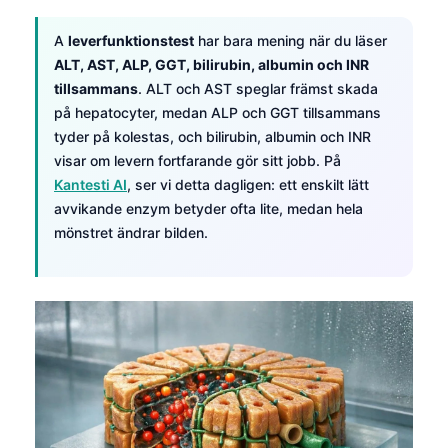
A
leverfunktionstest
har bara mening när du läser
ALT, AST, ALP, GGT, bilirubin, albumin och INR
tillsammans
. ALT och AST speglar främst skada
på hepatocyter, medan ALP och GGT tillsammans
tyder på kolestas, och bilirubin, albumin och INR
visar om levern fortfarande gör sitt jobb. På
Kantesti AI
, ser vi detta dagligen: ett enskilt lätt
avvikande enzym betyder ofta lite, medan hela
mönstret ändrar bilden.