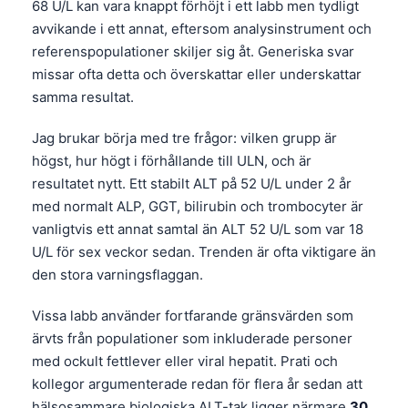
68 U/L kan vara knappt förhöjt i ett labb men tydligt
avvikande i ett annat, eftersom analysinstrument och
referenspopulationer skiljer sig åt. Generiska svar
missar ofta detta och överskattar eller underskattar
samma resultat.
Jag brukar börja med tre frågor: vilken grupp är
högst, hur högt i förhållande till ULN, och är
resultatet nytt. Ett stabilt ALT på 52 U/L under 2 år
med normalt ALP, GGT, bilirubin och trombocyter är
vanligtvis ett annat samtal än ALT 52 U/L som var 18
U/L för sex veckor sedan. Trenden är ofta viktigare än
den stora varningsflaggan.
Vissa labb använder fortfarande gränsvärden som
ärvts från populationer som inkluderade personer
med ockult fettlever eller viral hepatit. Prati och
kollegor argumenterade redan för flera år sedan att
hälsosammare biologiska ALT-tak ligger närmare
30