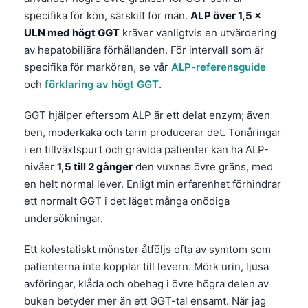
specifika för kön, särskilt för män.
ALP över 1,5 ×
ULN med högt GGT
kräver vanligtvis en utvärdering
av hepatobiliära förhållanden. För intervall som är
specifika för markören, se vår
ALP-referensguide
och
förklaring av högt GGT
.
GGT hjälper eftersom ALP är ett delat enzym; även
ben, moderkaka och tarm producerar det. Tonåringar
i en tillväxtspurt och gravida patienter kan ha ALP-
nivåer
1,5 till 2 gånger
den vuxnas övre gräns, med
en helt normal lever. Enligt min erfarenhet förhindrar
ett normalt GGT i det läget många onödiga
undersökningar.
Ett kolestatiskt mönster åtföljs ofta av symtom som
patienterna inte kopplar till levern. Mörk urin, ljusa
avföringar, klåda och obehag i övre högra delen av
buken betyder mer än ett GGT-tal ensamt. När jag