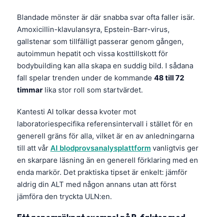
Gàidhlig
Euskara
Blandade mönster är där snabba svar ofta faller isär.
Amoxicillin-klavulansyra, Epstein-Barr-virus,
Македонски јазик
gallstenar som tillfälligt passerar genom gången,
Latviešu valoda
autoimmun hepatit och vissa kosttillskott för
Galego
bodybuilding kan alla skapa en suddig bild. I sådana
fall spelar trenden under de kommande
48 till 72
অসমীয়া
timmar
lika stor roll som startvärdet.
සිංහල
Kantesti AI tolkar dessa kvoter mot
سنڌي
laboratoriespecifika referensintervall i stället för en
پښتو
generell gräns för alla, vilket är en av anledningarna
till att vår
AI blodprovsanalysplattform
vanligtvis ger
en skarpare läsning än en generell förklaring med en
Slovenčina
enda markör. Det praktiska tipset är enkelt: jämför
Hrvatski
aldrig din ALT med någon annans utan att först
Suomi
jämföra den tryckta ULN:en.
Қазақ тілі