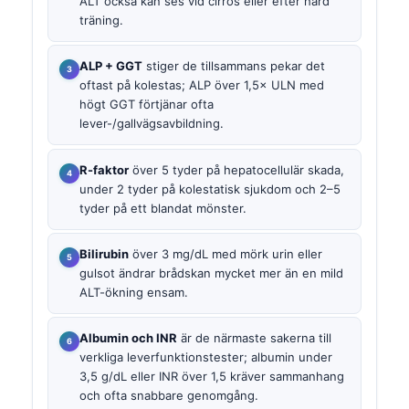
ALT också kan ses vid cirros eller efter hård
träning.
ALP + GGT
stiger de tillsammans pekar det
oftast på kolestas; ALP över 1,5× ULN med
högt GGT förtjänar ofta
lever-/gallvägsavbildning.
R-faktor
över 5 tyder på hepatocellulär skada,
under 2 tyder på kolestatisk sjukdom och 2–5
tyder på ett blandat mönster.
Bilirubin
över 3 mg/dL med mörk urin eller
gulsot ändrar brådskan mycket mer än en mild
ALT-ökning ensam.
Albumin och INR
är de närmaste sakerna till
verkliga leverfunktionstester; albumin under
3,5 g/dL eller INR över 1,5 kräver sammanhang
och ofta snabbare genomgång.