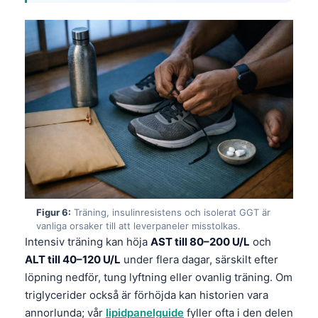
தமிழ்
తెలుగు
मराठी
اردو
বাংলা
Shqip
Magyar
Slovenščina
한국어
Figur 6:
Träning, insulinresistens och isolerat GGT är
vanliga orsaker till att leverpaneler misstolkas.
Polski
Intensiv träning kan höja
AST till 80–200 U/L
och
Lietuvių kalba
ALT till 40–120 U/L
under flera dagar, särskilt efter
löpning nedför, tung lyftning eller ovanlig träning. Om
Русский
triglycerider också är förhöjda kan historien vara
ქართული
annorlunda; vår
lipidpanelguide
fyller ofta i den delen