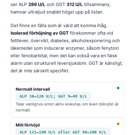
ser ALP
286 U/L
och GGT
312 U/L
tillsammans,
hamnar ultraljud snabbt högst upp på listan.
Det finns en fälla som är värd att komma ihåg.
Isolerad förhöjning av GGT
förekommer ofta vid
fettlever, övervikt, diabetes, alkoholexponering och
läkemedel som inducerar enzymer, såsom fenytoin
eller fenobarbital, men det kan också vara en falsk
alarm utan strukturell leversjukdom. GGT är känsligt;
det är inte särskilt specifikt.
Normalt intervall
ALP 30–120 U/L; GGT 9–48 U/L
Talar vanligtvis emot aktiv kolestas om även bilirubin är
normalt.
Milt förhöjd
ALP 121–180 U/L eller GGT 49–100 U/L