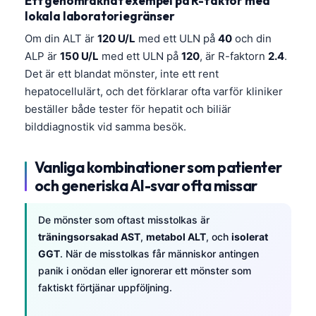
Ett genomräknat exempel på R-faktor med
Català
lokala laboratoriegränser
O‘zbekcha
Om din ALT är
120 U/L
med ett ULN på
40
och din
ALP är
150 U/L
med ett ULN på
120
, är R-faktorn
2.4
.
Українська
Det är ett blandat mönster, inte ett rent
አማርኛ
hepatocellulärt, och det förklarar ofta varför kliniker
Kiswahili
beställer både tester för hepatit och biliär
bilddiagnostik vid samma besök.
ភាសាខ្មែរ
ဗမာစာ
Vanliga kombinationer som patienter
ไทย
och generiska AI-svar ofta missar
Tagalog
De mönster som oftast misstolkas är
Tiếng Việt
träningsorsakad AST
,
metabol ALT
, och
isolerat
Bahasa Melayu
GGT
. När de misstolkas får människor antingen
മലയാളം
panik i onödan eller ignorerar ett mönster som
faktiskt förtjänar uppföljning.
ಕನ್ನಡ
ગુજરાતી