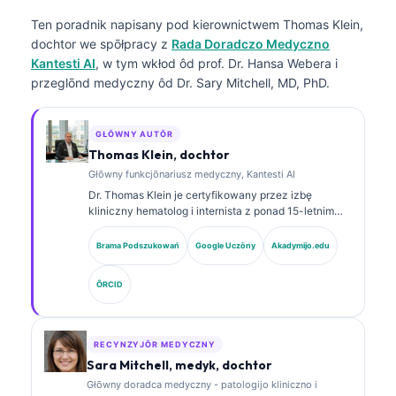
Ten poradnik napisany pod kierownictwem
Thomas Klein,
dochtor
we spōłpracy z
Rada Doradczo Medyczno
Kantesti AI
, w tym wkłod ôd prof. Dr. Hansa Webera i
przeglōnd medyczny ôd Dr. Sary Mitchell, MD, PhD.
GŁŌWNY AUTŌR
Thomas Klein, dochtor
Głōwny funkcjōnariusz medyczny, Kantesti AI
Dr. Thomas Klein je certyfikowany przez izbę
kliniczny hematolog i internista z ponad 15-letnim
doświadczeniem w medycynie laboratoryjnej i
analizie klinicznej wspieranej sztuczną inteligencją.
Brama Podszukowań
Google Uczōny
Akadymijo.edu
Jako Chief Medical Officer w Kantesti AI sprawuje
kliniczny nadzór nad medycznom poprawnościom
ÔRCID
wytwornego sieci neuronowej. Dr. Klein publikował
obszernie na temat interpretacyje biomarkerów i
diagnostyki laboratoryjnej w dziedzinie medycyny
laboratoryjnej.
RECYNZYJŌR MEDYCZNY
Sara Mitchell, medyk, dochtor
Głōwny doradca medyczny - patologijo kliniczno i