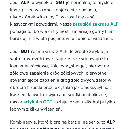
Jeśli
ALP
je wysokie i
GGT
je normalne, to myśle o
kości przed wątrobo—gojōce sie zlamania,
niydostōnek witaminy D, wzrost i cięza sō
klasycznymi powodami. Nasze
przeglōd zakresu ALP
pomaga tu, bo wiek i trymestr zmieniajō gōrny limit
bardziej, niź wiele pacjentōw to sobie uświadamia.
Jeśli
GGT
rośnie wraz z ALP, to źrōdło zwykle je
wątrobowo-żōłciowe. Najczestsze winowajce to
kamienie żōłciowe, żōłciowy „sludge”, pierwotne
zōłciowe zapalenie drōg żōłciowych, pierwotne
stwardniajōce zapalenie drōg żōłciowych, zator w
obrębie trzustki oraz leki, takie jak amoksycylina z
kwasem klawulanowym abo środki anaboliczne;
nasze
artykuł o GGT
rozbija, czemu alkohol je tylko
jednym z kilku wyjaśnień.
Kombinacyja, ktorō biorę najbarziej na serio, to
ALP