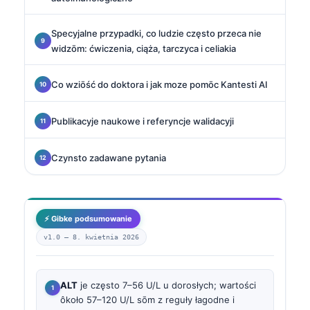
Specyjalne przypadki, co ludzie często przeca nie
widzōm: ćwiczenia, ciąża, tarczyca i celiakia
Co wziōść do doktora i jak moze pomōc Kantesti AI
Publikacyje naukowe i referyncje walidacyji
Czynsto zadawane pytania
⚡ Gibke podsumowanie
v1.0 —
8. kwietnia 2026
ALT
je często 7–56 U/L u dorosłych; wartości
ôkoło 57–120 U/L sōm z reguły łagodne i