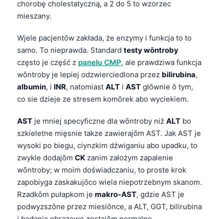
chorobę cholestatyczną, a 2 do 5 to wzorzec
mieszany.
Wjele pacjentōw zakłada, że enzymy i funkcja to to
samo. To nieprawda. Standard
testy wōntroby
często je część z
panelu CMP
, ale prawdziwa funkcja
wōntroby je lepiej odzwierciedlona przez
bilirubina
,
albumin
, i
INR
, natomiast
ALT
i
AST
głōwnie ô tym,
co sie dzieje ze stresem komōrek abo wyciekiem.
AST
je mniej specyficzne dla wōntroby niź
ALT
bo
szkieletne mięsnie takze zawierajōm AST. Jak AST je
wysoki po biegu, ciynzkim dźwiganiu abo upadku, to
zwykle dodajōm
CK
zanim założym zapalenie
wōntroby; w moim doświadczaniu, to proste krok
zapobiyga zaskakujōco wiela niepotrzebnym skanom.
Rzadkōm pułapkom je
makro-AST
, gdzie AST je
podwyzszōne przez miesiōnce, a ALT, GGT, bilirubina
i badania obrazowe zostajōm normalne.