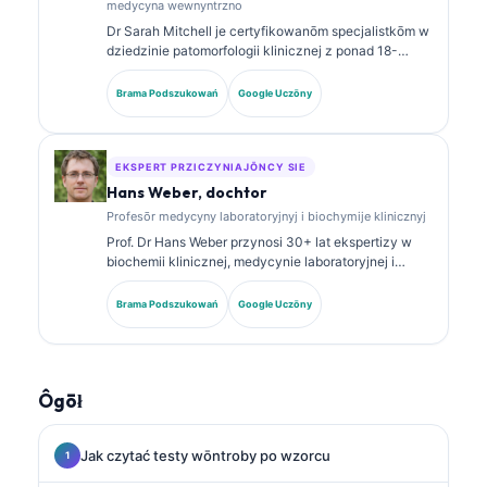
medycyna wewnyntrzno
Dr Sarah Mitchell je certyfikowanōm specjalistkōm w
dziedzinie patomorfologii klinicznej z ponad 18-
letnim staŜōm w medycynie laboratoryjnej i analizie
diagnostycznej. Ma specjalistyczne certyfikaty z
Brama Podszukowań
Google Uczōny
chemii klinicznej i publikowała szeroko na temat
panelōw biomarkerów i analizy laboratoryjnej w
praktyce klinicznej.
EKSPERT PRZICZYNIAJŌNCY SIE
Hans Weber, dochtor
Profesōr medycyny laboratoryjnyj i biochymije klinicznyj
Prof. Dr Hans Weber przynosi 30+ lat ekspertizy w
biochemii klinicznej, medycynie laboratoryjnej i
badaniach nad biomarkerami. Były Prezes
Niemieckiego Towarzystwa Chemii Klinicznej,
Brama Podszukowań
Google Uczōny
specjalizuje się w analizie paneli diagnostycznych,
standaryzacyji biomarkerów i medycynie
laboratoryjnej wspieranej AI.
Ôgōł
Jak czytać testy wōntroby po wzorcu