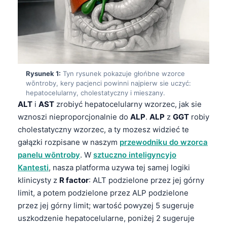
Rysunek 1:
Tyn rysunek pokazuje głońbne wzorce
wōntroby, kery pacjenci powinni najpierw sie uczyć:
hepatocelularny, cholestatyczny i mieszany.
ALT
i
AST
zrobiyć hepatocelularny wzorzec, jak sie
wznoszi nieproporcjonalnie do
ALP
.
ALP
z
GGT
robiy
cholestatyczny wzorzec, a ty mozesz widzieć te
gałązki rozpisane w naszym
przewodniku do wzorca
panelu wōntroby
. W
sztuczno inteligyncyjo
Kantesti
, nasza platforma uzywa tej samej logiki
klinicysty z
R factor
: ALT podzielone przez jej górny
limit, a potem podzielone przez ALP podzielone
przez jej górny limit; wartość powyzej 5 sugeruje
uszkodzenie hepatocelularne, poniżej 2 sugeruje