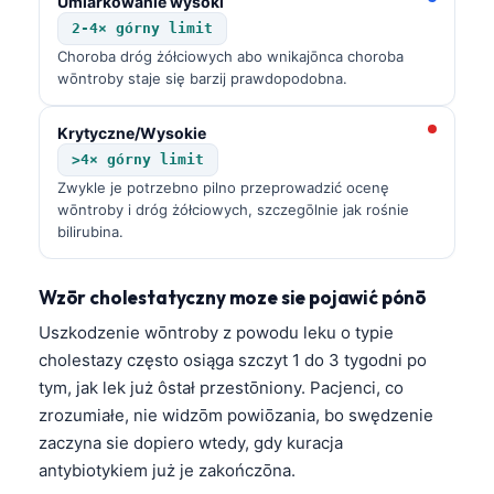
Umiarkowanie wysoki
2-4× górny limit
Choroba dróg żółciowych abo wnikajōnca choroba
wōntroby staje się barzij prawdopodobna.
Krytyczne/Wysokie
>4× górny limit
Zwykle je potrzebno pilno przeprowadzić ocenę
wōntroby i dróg żółciowych, szczegōlnie jak rośnie
bilirubina.
Wzōr cholestatyczny moze sie pojawić pónō
Uszkodzenie wōntroby z powodu leku o typie
cholestazy często osiąga szczyt 1 do 3 tygodni po
tym, jak lek już ôstał przestōniony. Pacjenci, co
zrozumiałe, nie widzōm powiōzania, bo swędzenie
zaczyna sie dopiero wtedy, gdy kuracja
Norsk bokmål
antybiotykiem już je zakończōna.
Frysk