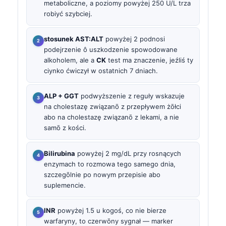
metaboliczne, a poziomy powyżej 250 U/L trza
robiyć szybciej.
stosunek AST:ALT
powyżej 2 podnosi
podejrzenie ô uszkodzenie spowodowane
alkoholem, ale a
CK
test ma znaczenie, jeźliś ty
ciynko ćwiczył w ostatnich 7 dniach.
ALP + GGT
podwyższenie z reguły wskazuje
na cholestazę związanō z przepływem żōłci
abo na cholestazę związanō z lekami, a nie
samō z kości.
Bilirubina
powyżej 2 mg/dL przy rosnących
enzymach to rozmowa tego samego dnia,
szczegōlnie po nowym przepisie abo
suplemencie.
INR
powyżej 1.5 u kogoś, co nie bierze
warfaryny, to czerwōny sygnał — marker