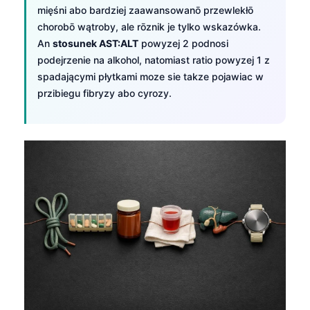
mięśni abo bardziej zaawansowanō przewlekłō
chorobō wątroby, ale rōznik je tylko wskazówka.
An
stosunek AST:ALT
powyzej 2 podnosi
podejrzenie na alkohol, natomiast ratio powyzej 1 z
spadającymi płytkami moze sie takze pojawiac w
przibiegu fibryzy abo cyrozy.