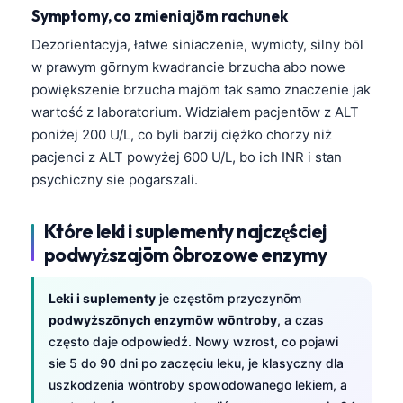
Symptomy, co zmieniajōm rachunek
తెలుగు
Dezorientacyja, łatwe siniaczenie, wymioty, silny bōl
मराठी
w prawym gōrnym kwadrancie brzucha abo nowe
اردو
powiększenie brzucha majōm tak samo znaczenie jak
wartość z laboratorium. Widziałem pacjentōw z ALT
বাংলা
poniżej 200 U/L, co byli barzij ciężko chorzy niż
Shqip
pacjenci z ALT powyżej 600 U/L, bo ich INR i stan
Magyar
psychiczny sie pogarszali.
Slovenščina
Które leki i suplementy najczęściej
한국어
podwyższajōm ôbrozowe enzymy
Polski
Lietuvių kalba
Leki i suplementy
je częstōm przyczynōm
podwyższōnych enzymōw wōntroby
, a czas
Русский
często daje odpowiedź. Nowy wzrost, co pojawi
ქართული
sie 5 do 90 dni po zaczęciu leku, je klasyczny dla
Čeština
uszkodzenia wōntroby spowodowanego lekiem, a