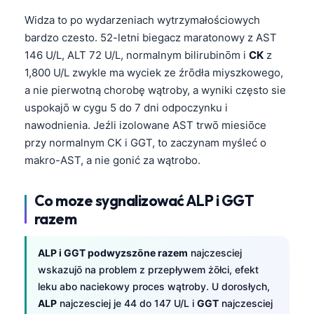
Widza to po wydarzeniach wytrzymałościowych
bardzo czesto. 52-letni biegacz maratonowy z AST
146 U/L, ALT 72 U/L, normalnym bilirubinōm i
CK
z
1,800 U/L zwykle ma wyciek ze źrōdła miyszkowego,
a nie pierwotną chorobę wątroby, a wyniki często sie
uspokajō w cygu 5 do 7 dni odpoczynku i
nawodnienia. Jeźli izolowane AST trwō miesiōce
przy normalnym CK i GGT, to zaczynam myśleć o
makro-AST, a nie gonić za wątrobo.
Co moze sygnalizować ALP i GGT
razem
ALP i GGT podwyzszōne razem
najczesciej
wskazujō na problem z przepływem żōłci, efekt
leku abo naciekowy proces wątroby. U dorosłych,
ALP
najczesciej je 44 do 147 U/L i
GGT
najczesciej