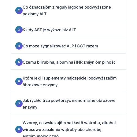
Co ôznaczajōm z reguły łagodne podwyższone
poziomy ALT
Kiedy AST je wyższe niź ALT
Co moze sygnalizować ALP i GGT razem
Czemu bilirubina, albumina i INR zmiyniōm pilność
Które leki i suplementy najczęściej podwyższajōm
ôbrozowe enzymy
Jak rychło trza powtōrzyć nienormalne ôbrozowe
enzymy
Wzorcy, co wskazujōm na tłustō wątrobu, alkohol,
wirusowe zapalenie wątroby abo chorobę
autoimunologicznō