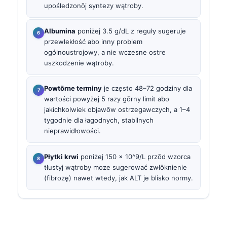
upośledzonōj syntezy wątroby.
Albumina
poniżej 3.5 g/dL z reguły sugeruje
przewlekłość abo inny problem
ogólnoustrojowy, a nie wczesne ostre
uszkodzenie wątroby.
Powtōrne terminy
je często 48–72 godziny dla
wartości powyżej 5 razy gōrny limit abo
jakichkolwiek objawōw ostrzegawczych, a 1–4
tygodnie dla łagodnych, stabilnych
nieprawidłowości.
Płytki krwi
poniżej 150 × 10^9/L przōd wzorca
tłustyj wątroby moze sugerować zwłōknienie
(fibrozę) nawet wtedy, jak ALT je blisko normy.