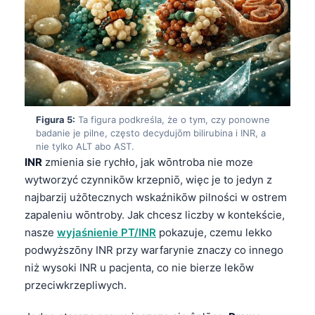
Euskara
Македонски јазик
Latviešu valoda
Galego
অসমীয়া
සිංහල
Figura 5:
Ta figura podkreśla, że o tym, czy ponowne
badanie je pilne, często decydujōm bilirubina i INR, a
سنڌي
nie tylko ALT abo AST.
INR
zmienia sie rychło, jak wōntroba nie moze
پښتو
wytworzyć czynnikōw krzepniō, więc je to jedyn z
najbarzij użōtecznych wskaźnikōw pilności w ostrem
Slovenčina
zapaleniu wōntroby. Jak chcesz liczby w kontekście,
nasze
wyjaśnienie PT/INR
pokazuje, czemu lekko
Hrvatski
podwyższōny INR przy warfarynie znaczy co innego
Suomi
niż wysoki INR u pacjenta, co nie bierze lekōw
Қазақ тілі
przeciwkrzepliwych.
Català