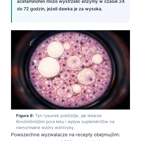
acetaminofen moze wystrzelić enzymy w czasie 24
日本語
do 72 godzin, jeżeli dawka je za wysoka.
Eesti
Azərbaycan dili
Bosanski
Svenska
Српски језик
Íslenska
Հայերեն
Bahasa Indonesia
हिन्दी
Nederlands
Figura 6:
Tyn rysunek pokōzōje, jak lekarze
Dansk
łōncōmōnōjōm pora leku i wplyw suplemëntōw na
nienormalne wzōry wōntroby.
Български
Powszechne wyzwalacze na recepty obejmujōm:
فارسی