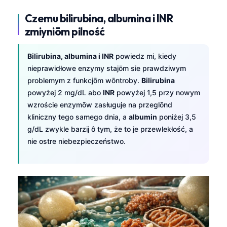
Esperanto
Czemu bilirubina, albumina i INR
Беларуская мова
zmiyniōm pilność
Татар теле
Bilirubina, albumina i INR
powiedz mi, kiedy
Кыргызча
nieprawidłowe enzymy stajōm sie prawdziwym
ئۇيغۇرچە
problemym z funkcjōm wōntroby.
Bilirubina
powyżej 2 mg/dL abo
INR
powyżej 1,5 przy nowym
Cebuano
wzroście enzymōw zasługuje na przeglōnd
Basa Jawa
kliniczny tego samego dnia, a
albumin
poniżej 3,5
ພາສາລາວ
g/dL zwykle barzij ô tym, że to je przewlekłość, a
nie ostre niebezpieczeństwo.
Монгол
Afrikaans
العربية المغربية
Occitan
Gàidhlig