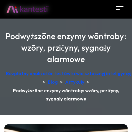
Podwyższōne enzymy wōntroby:
wzōry, przičyny, sygnały
alarmowe
Bezpłatny analizatōr testōw krwie sztucznyj inteligync
>
Blog
>
Artykuły
>
Podwyższōne enzymy wōntroby: wzōry, przičyny,
sygnały alarmowe