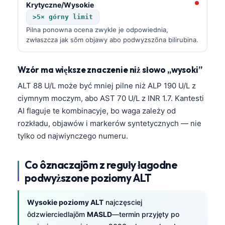
Krytyczne/Wysokie
>5× górny limit
Pilna ponowna ocena zwykle je odpowiednia,
zwłaszcza jak sōm objawy abo podwyzszōna bilirubina.
Wzór ma większe znaczenie niż słowo „wysoki”
ALT 88 U/L może być mniej pilne niż ALP 190 U/L z
ciymnym moczym, abo AST 70 U/L z INR 1.7. Kantesti
AI flaguje te kombinacyje, bo waga zależy od
rozkładu, objawów i markerów syntetycznych — nie
tylko od najwiynczego numeru.
Co ôznaczajōm z reguły łagodne
podwyższone poziomy ALT
Wysokie poziomy ALT
najczęsciej
ôdzwierciedlajōm
MASLD
—termin przyjęty po