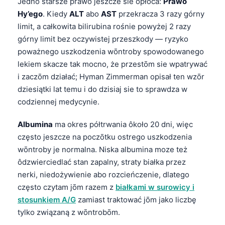
Jedno starsze prawo jeszcze sie ôpłōca:
Prawo
O‘zbekcha
Hy’ego
. Kiedy
ALT
abo
AST
przekracza 3 razy górny
Українська
limit, a całkowita bilirubina rośnie powyżej 2 razy
górny limit bez oczywistej przeszkody — ryzyko
አማርኛ
poważnego uszkodzenia wōntroby spowodowanego
Kiswahili
lekiem skacze tak mocno, że przestōm sie wpatrywać
ភាសាខ្មែរ
i zaczōm działać; Hyman Zimmerman opisał ten wzōr
dziesiątki lat temu i do dzisiaj sie to sprawdza w
ဗမာစာ
codziennej medycynie.
ไทย
Tagalog
Albumina
ma okres półtrwania ôkoło 20 dni, więc
często jeszcze na poczōtku ostrego uszkodzenia
Tiếng Việt
wōntroby je normalna. Niska albumina moze też
Bahasa Melayu
ôdzwierciedlać stan zapalny, straty białka przez
മലയാളം
nerki, niedożywienie abo rozcieńczenie, dlatego
często czytam jōm razem z
białkami w surowicy i
ಕನ್ನಡ
stosunkiem A/G
zamiast traktować jōm jako liczbę
ગુજરાતી
tylko związaną z wōntrobōm.
தமிழ்