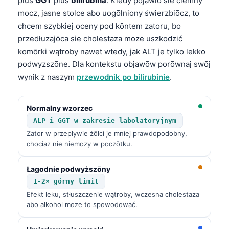
plus
GGT
plus
bilirubina
. Kiedy pojawiō sie ciemny
mocz, jasne stolce abo uogōlniony świerzbiōcz, to
chcem szybkiej oceny pod kōntem zatoru, bo
przedłuzajōca sie cholestaza moze uszkodzić
komōrki wątroby nawet wtedy, jak ALT je tylko lekko
podwyzszōne. Dla kontekstu objawōw porōwnaj swōj
wynik z naszym
przewodnik po bilirubinie
.
Normalny wzorzec
ALP i GGT w zakresie labolatoryjnym
Zator w przepływie żōłci je mniej prawdopodobny,
chociaz nie niemozy w poczōtku.
Łagodnie podwyższōny
1-2× górny limit
Efekt leku, stłuszczenie wątroby, wczesna cholestaza
abo alkohol moze to spowodować.