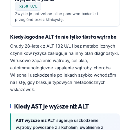
>250 U/L
Zwykle je potrzebne pilne ponowne badanie i
przeglōnd przez klinicystę.
Kiedy łagodne ALT to nie tylko tłusta wątroba
Chudy 28-latek z ALT 132 U/L i bez metabolicznych
czynnikōw ryzyka zasługuje na inny plan diagnostyki.
Wirusowe zapalenie wątroby, celiakia,
autoimmunologiczne zapalenie wątroby, choroba
Wilsona i uszkodzenie po lekach szybko wchodzōm
na listę, gdy brakuje typowych metabolicznych
wskazówek.
Kiedy AST je wyższe niź ALT
AST wyższe niż ALT
sugeruje uszkodzenie
wątroby powiōzane z alkoholem, uwolnienie z