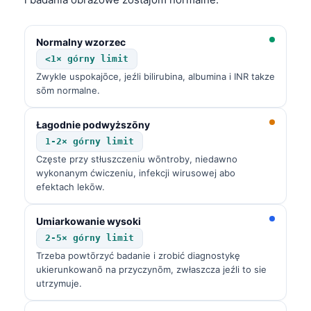
Normalny wzorzec
<1× górny limit
Zwykle uspokajōce, jeźli bilirubina, albumina i INR takze
sōm normalne.
Łagodnie podwyższōny
1-2× górny limit
Częste przy stłuszczeniu wōntroby, niedawno
wykonanym ćwiczeniu, infekcji wirusowej abo
efektach lekōw.
Umiarkowanie wysoki
2-5× górny limit
Trzeba powtōrzyć badanie i zrobić diagnostykę
ukierunkowanō na przyczynōm, zwłaszcza jeźli to sie
utrzymuje.