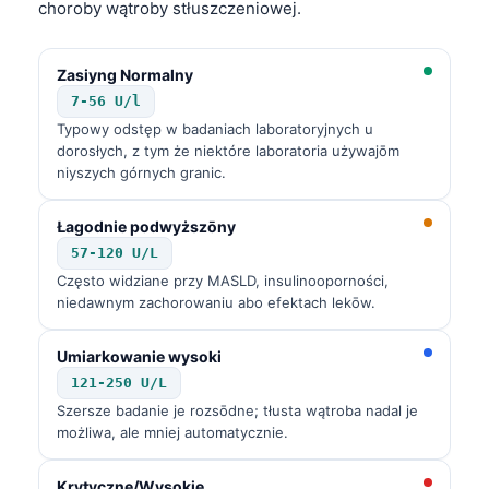
choroby wątroby stłuszczeniowej.
Zasiyng Normalny
7-56 U/l
Typowy odstęp w badaniach laboratoryjnych u
dorosłych, z tym że niektóre laboratoria używajōm
niyszych górnych granic.
Łagodnie podwyższōny
57-120 U/L
Często widziane przy MASLD, insulinooporności,
niedawnym zachorowaniu abo efektach lekōw.
Umiarkowanie wysoki
121-250 U/L
Szersze badanie je rozsōdne; tłusta wątroba nadal je
możliwa, ale mniej automatycznie.
Krytyczne/Wysokie