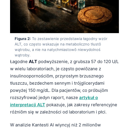
Figura 2:
To zestawienie przedstawia łagodny wzór
ALT, co często wskazuje na metaboliczno tłustō
wątrobu, a nie na natychmiastowō niewydolnoś
wątroby.
Łagodne
ALT
podwyższenie, z grubsza 57 do 120 U/L
w wielu laboratoriach, je często powiōzane z
insulinoopornościōm, przyrostym brzusznego
tłuszczu, bezdechem sennym i trójglicerydami
powyżej 150 mg/dL. Dla pacjentōw, co próbujōm
rozszyfrować jedyn raport, nasze
artykuł o
interpretacji ALT
pokazuje, jak zakresy referencyjne
różniōm się w zależności od laboratorium i płci.
W analizie Kantesti AI wiyncyj niż 2 milionōw