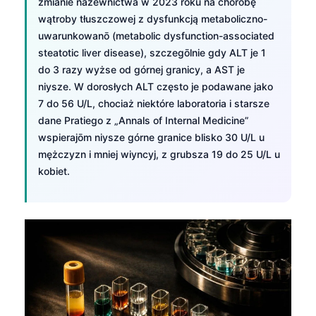
zmianie nazewnictwa w 2023 roku na chorobę
wątroby tłuszczowej z dysfunkcją metaboliczno-
uwarunkowanō (metabolic dysfunction-associated
steatotic liver disease), szczegōlnie gdy ALT je 1
do 3 razy wyżse od górnej granicy, a AST je
niysze. W dorosłych ALT często je podawane jako
7 do 56 U/L, chociaż niektóre laboratoria i starsze
dane Pratiego z „Annals of Internal Medicine”
wspierajōm niysze górne granice blisko 30 U/L u
mężczyzn i mniej wiyncyj, z grubsza 19 do 25 U/L u
kobiet.