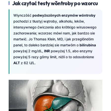
Jak czytać testy wōntroby po wzorcu
Wiynczōść
podwyższōnych enzymōw wōntroby
pochodzi z tłustyj wątroby, alkoholu, lekōw,
intensywnego ćwiczenia abo krōtkigo wirusowego
zachorowania; wzorzec mówi nam, jak bardzo sie
martwić. Jo Thomas Klein, MD, i jak przeglōndōm
panel, to daleko bardziej sie martwōm o
bilirubina
powyżej 2 mg/dL,
INR
powyżej 1.5, abo enzymy
powyżej 5 razy gōrny limit, niźli o to odosobnione
ALT
z 62 U/L.