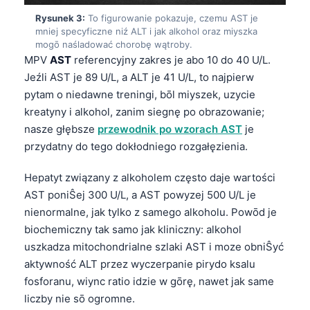
Rysunek 3:
To figurowanie pokazuje, czemu AST je
mniej specyficzne niź ALT i jak alkohol oraz miyszka
mogō naśladować chorobę wątroby.
MPV
AST
referencyjny zakres je abo 10 do 40 U/L.
Jeźli AST je 89 U/L, a ALT je 41 U/L, to najpierw
pytam o niedawne treningi, bōl miyszek, uzycie
kreatyny i alkohol, zanim siegnę po obrazowanie;
nasze głębsze
przewodnik po wzorach AST
je
przydatny do tego dokłodniego rozgałęzienia.
Hepatyt związany z alkoholem często daje wartości
AST poniŜej 300 U/L, a AST powyzej 500 U/L je
nienormalne, jak tylko z samego alkoholu. Powōd je
biochemiczny tak samo jak kliniczny: alkohol
uszkadza mitochondrialne szlaki AST i moze obniŜyć
aktywność ALT przez wyczerpanie pirydo ksalu
fosforanu, wiync ratio idzie w gōrę, nawet jak same
liczby nie sō ogromne.