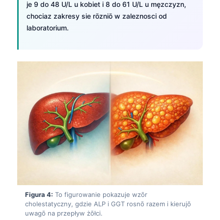
je 9 do 48 U/L u kobiet i 8 do 61 U/L u męzczyzn,
chociaz zakresy sie rōzniō w zaleznosci od
laboratorium.
Figura 4:
To figurowanie pokazuje wzōr
cholestatyczny, gdzie ALP i GGT rosnō razem i kierujō
uwagō na przepływ żōłci.