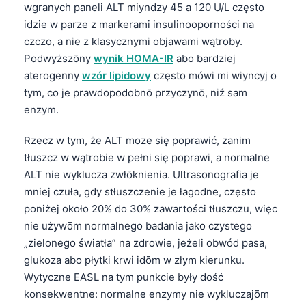
wgranych paneli ALT miyndzy 45 a 120 U/L często
idzie w parze z markerami insulinooporności na
czczo, a nie z klasycznymi objawami wątroby.
Podwyższōny
wynik HOMA-IR
abo bardziej
aterogenny
wzór lipidowy
często mówi mi wiyncyj o
tym, co je prawdopodobnō przyczynō, niź sam
enzym.
Rzecz w tym, że ALT moze się poprawić, zanim
tłuszcz w wątrobie w pełni się poprawi, a normalne
ALT nie wyklucza zwłōknienia. Ultrasonografia je
mniej czuła, gdy stłuszczenie je łagodne, często
poniżej około 20% do 30% zawartości tłuszczu, więc
nie używōm normalnego badania jako czystego
„zielonego światła” na zdrowie, jeżeli obwód pasa,
glukoza abo płytki krwi idōm w złym kierunku.
Wytyczne EASL na tym punkcie były dość
konsekwentne: normalne enzymy nie wykluczajōm