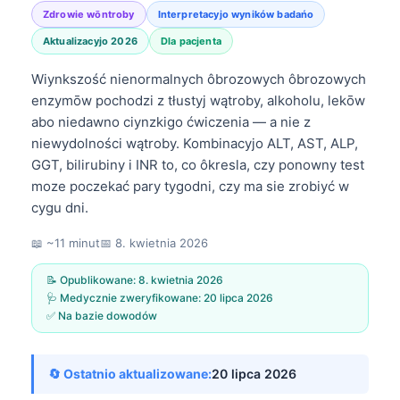
Zdrowie wōntroby
Interpretacyjo wyników badańo
Aktualizacyjo 2026
Dla pacjenta
Wiynkszość nienormalnych ôbrozowych ôbrozowych
enzymōw pochodzi z tłustyj wątroby, alkoholu, lekōw
abo niedawno ciynzkigo ćwiczenia — a nie z
niewydolności wątroby. Kombinacyjo ALT, AST, ALP,
GGT, bilirubiny i INR to, co ôkresla, czy ponowny test
moze poczekać pary tygodni, czy ma sie zrobiyć w
cygu dni.
📖 ~11 minut
📅
8. kwietnia 2026
📝 Opublikowane:
8. kwietnia 2026
🩺 Medycznie zweryfikowane:
20 lipca 2026
✅ Na bazie dowodów
🔄 Ostatnio aktualizowane:
20 lipca 2026