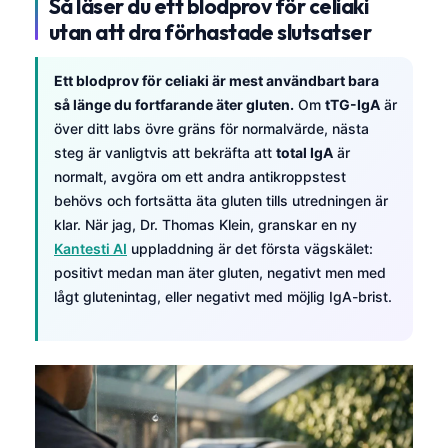
Så läser du ett blodprov för celiaki
utan att dra förhastade slutsatser
Ett blodprov för celiaki är mest användbart bara
så länge du fortfarande äter gluten.
Om
tTG-IgA
är
över ditt labs övre gräns för normalvärde, nästa
steg är vanligtvis att bekräfta att
total IgA
är
normalt, avgöra om ett andra antikroppstest
behövs och fortsätta äta gluten tills utredningen är
klar. När jag, Dr. Thomas Klein, granskar en ny
Kantesti AI
uppladdning är det första vägskälet:
positivt medan man äter gluten, negativt men med
lågt glutenintag, eller negativt med möjlig IgA-brist.