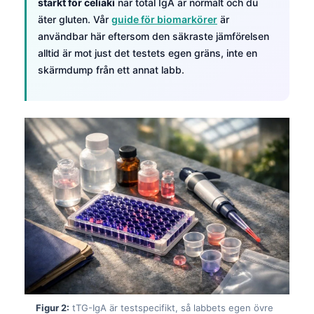
starkt för celiaki
när total IgA är normalt och du
äter gluten. Vår
guide för biomarkörer
är
användbar här eftersom den säkraste jämförelsen
alltid är mot just det testets egen gräns, inte en
skärmdump från ett annat labb.
Figur 2:
tTG-IgA är testspecifikt, så labbets egen övre