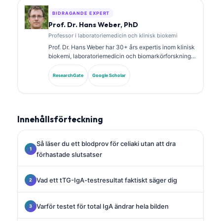
BIDRAGANDE EXPERT
Prof. Dr. Hans Weber, PhD
Professor i laboratoriemedicin och klinisk biokemi
Prof. Dr. Hans Weber har 30+ års expertis inom klinisk
biokemi, laboratoriemedicin och biomarkörforskning.
Tidigare president för German Society for Clinical
Chemistry, och han specialiserar sig på analys av
ResearchGate
Google Scholar
diagnostiska paneler, standardisering av biomarkörer
och AI-assisterad laboratoriemedicin.
Innehållsförteckning
Så läser du ett blodprov för celiaki utan att dra
förhastade slutsatser
Vad ett tTG-IgA-testresultat faktiskt säger dig
Varför testet för total IgA ändrar hela bilden