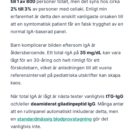
till 1 av 800
personer totalt, men det syns hos cirka
2% till 3%
av personer med celiaki. Enligt min
erfarenhet är detta den enskilt vanligaste orsaken till
att en symtomatisk patient får en falsk trygghet av en
normal IgA-baserad panel.
Barn komplicerar bilden eftersom IgA är
åldersberoende. Ett total-IgA på
35 mg/dL
kan vara
lågt för en 30-åring och helt rimligt för ett
förskolebarn, vilket är anledningen till att vuxna
referensintervall på pediatriska utskrifter kan skapa
kaos.
När total IgA är lågt är nästa tester vanligtvis
tTG-IgG
och/eller
deamiderat gliadinpeptid IgG
. Många antar
att en rutinpanel automatiskt inkluderar detta, men
en
standardmässig blodprovstagning
gör det
vanligtvis inte.