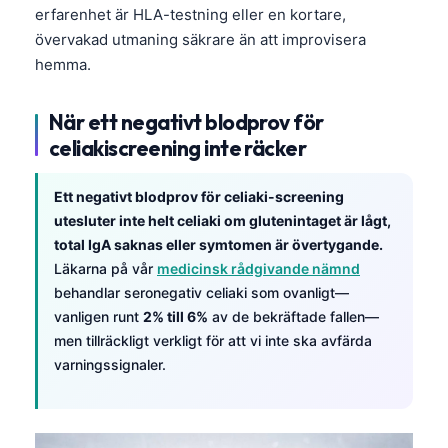
erfarenhet är HLA-testning eller en kortare,
övervakad utmaning säkrare än att improvisera
hemma.
När ett negativt blodprov för
celiakiscreening inte räcker
Ett negativt blodprov för celiaki-screening
utesluter inte helt celiaki om glutenintaget är lågt,
total IgA saknas eller symtomen är övertygande.
Läkarna på vår
medicinsk rådgivande nämnd
behandlar seronegativ celiaki som ovanligt—
vanligen runt
2% till 6%
av de bekräftade fallen—
men tillräckligt verkligt för att vi inte ska avfärda
varningssignaler.