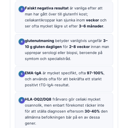
Falskt negativa resultat
är vanliga efter att
man har gått över till glutenfri kost;
celiakantikroppar kan sjunka inom
veckor
och
ser ofta mycket lägre ut efter
3–6 månader
.
glutenutmaning
betyder vanligtvis ungefär
3–
10 g gluten dagligen
för
2–8 veckor
innan man
upprepar serologi eller biopsi, beroende på
symtom och specialistråd.
EMA-IgA
är mycket specifikt, ofta
97-100%
,
och används ofta för att bekräfta ett starkt
positivt tTG-IgA-resultat.
HLA-DQ2/DQ8
frånvaro gör celiaki mycket
osannolik, men enbart förekomst räcker inte
för att ställa diagnosen eftersom
30-40%
den
allmänna befolkningen bär på en av dessa
gener.