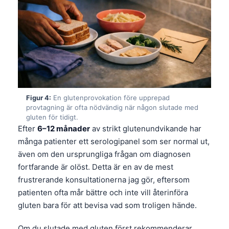
Figur 4:
En glutenprovokation före upprepad
provtagning är ofta nödvändig när någon slutade med
gluten för tidigt.
Efter
6–12 månader
av strikt glutenundvikande har
många patienter ett serologipanel som ser normal ut,
även om den ursprungliga frågan om diagnosen
fortfarande är olöst. Detta är en av de mest
frustrerande konsultationerna jag gör, eftersom
patienten ofta mår bättre och inte vill återinföra
gluten bara för att bevisa vad som troligen hände.
Om du slutade med gluten först rekommenderar