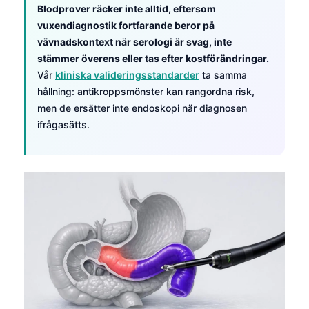
Blodprover räcker inte alltid, eftersom
தமிழ்
vuxendiagnostik fortfarande beror på
vävnadskontext när serologi är svag, inte
తెలుగు
stämmer överens eller tas efter kostförändringar.
मराठी
Vår
kliniska valideringsstandarder
ta samma
اردو
hållning: antikroppsmönster kan rangordna risk,
men de ersätter inte endoskopi när diagnosen
বাংলা
ifrågasätts.
Shqip
Magyar
Slovenščina
한국어
Polski
Lietuvių kalba
Русский
ქართული