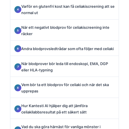
Varför en glutenfri kost kan få celiakiscreening att se
normal ut
När ett negativt blodprov för celiakiscreening inte
räcker
Andra blodprovsledtrådar som ofta följer med celiaki
När blodprover bör leda till endoskopi, EMA, DGP
eller HLA-typning
Vem bör ta ett blodprov för celiaki och när det ska
upprepas
Hur Kantesti AI hjälper dig att jämföra
celiakilabbsresultat på ett säkert sätt
Vad du ska göra härnäst för vanliga mönster i