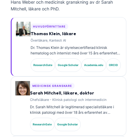
Hans Weber och medicinsk granskning av dr Sarah
Mitchell, läkare och PhD.
HUVUDFÖRFATTARE
Thomas Klein, läkare
Överläkare, Kantesti AI
Dr. Thomas Klein är styrelsecertifierad klinisk
hematolog och internist med över 15 års erfarenhet
av laboratoriemedicin och AI-assisterad klinisk
analys. Som Chief Medical Officer på Kantesti AI ger
ResearchGate
Google Scholar
Academia.edu
ORCID
han klinisk översyn av den medicinska
noggrannheten hos det proprietära neurala nätverket.
Dr. Klein har publicerat omfattande forskning om
tolkning av biomarkörer och laboratoriediagnostik
MEDICINSK GRANSKARE
inom laboratoriemedicinska områden.
Sarah Mitchell, läkare, doktor
Chefsläkare - Klinisk patologi och internmedicin
Dr. Sarah Mitchell är legitimerad specialistläkare i
klinisk patologi med över 18 års erfarenhet av
laboratoriemedicin och diagnostisk analys. Hon har
specialcertifieringar inom klinisk kemi och har
ResearchGate
Google Scholar
publicerat omfattande forskning om biomarkörpaneler
och laboratorieanalys i klinisk praxis.