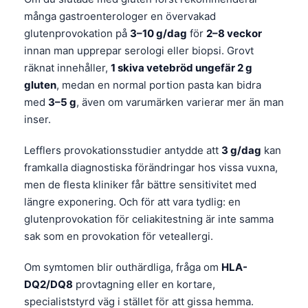
många gastroenterologer en övervakad
glutenprovokation på
3–10 g/dag
för
2–8 veckor
innan man upprepar serologi eller biopsi. Grovt
räknat innehåller,
1 skiva vetebröd ungefär 2 g
gluten
, medan en normal portion pasta kan bidra
med
3–5 g
, även om varumärken varierar mer än man
inser.
Lefflers provokationsstudier antydde att
3 g/dag
kan
framkalla diagnostiska förändringar hos vissa vuxna,
men de flesta kliniker får bättre sensitivitet med
längre exponering. Och för att vara tydlig: en
glutenprovokation för celiakitestning är inte samma
sak som en provokation för veteallergi.
Om symtomen blir outhärdliga, fråga om
HLA-
DQ2/DQ8
provtagning eller en kortare,
specialiststyrd väg i stället för att gissa hemma.