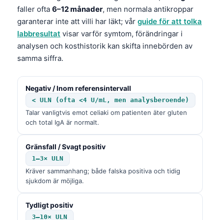
faller ofta
6–12 månader
, men normala antikroppar
garanterar inte att villi har läkt; vår
guide för att tolka
labbresultat
visar varför symtom, förändringar i
analysen och kosthistorik kan skifta innebörden av
samma siffra.
Negativ / Inom referensintervall
< ULN (ofta <4 U/mL, men analysberoende)
Talar vanligtvis emot celiaki om patienten äter gluten
och total IgA är normalt.
Gränsfall / Svagt positiv
1–3× ULN
Kräver sammanhang; både falska positiva och tidig
sjukdom är möjliga.
Tydligt positiv
3–10× ULN