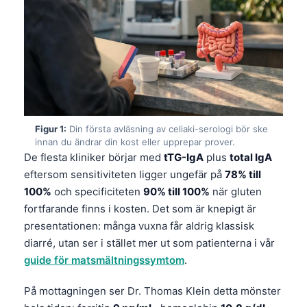
Figur 1:
Din första avläsning av celiaki-serologi bör ske
innan du ändrar din kost eller upprepar prover.
De flesta kliniker börjar med
tTG-IgA
plus
total IgA
eftersom sensitiviteten ligger ungefär på
78% till
100%
och specificiteten
90% till 100%
när gluten
fortfarande finns i kosten. Det som är knepigt är
presentationen: många vuxna får aldrig klassisk
diarré, utan ser i stället mer ut som patienterna i vår
guide för matsmältningssymtom
.
På mottagningen ser Dr. Thomas Klein detta mönster