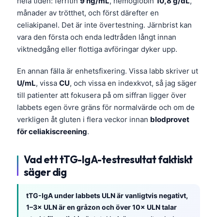
hela tiden: ferritin
9 ng/mL
, hemoglobin
10,8 g/dL
,
månader av trötthet, och först därefter en
celiakipanel. Det är inte övertestning. Järnbrist kan
vara den första och enda ledtråden långt innan
viktnedgång eller flottiga avföringar dyker upp.
En annan fälla är enhetsfixering. Vissa labb skriver ut
U/mL
, vissa
CU
, och vissa en indexkvot, så jag säger
till patienter att fokusera på om siffran ligger över
labbets egen övre gräns för normalvärde och om de
verkligen åt gluten i flera veckor innan
blodprovet
för celiakiscreening
.
Vad ett tTG-IgA-testresultat faktiskt
säger dig
tTG-IgA under labbets ULN är vanligtvis negativt,
1–3× ULN är en gråzon och över 10× ULN talar