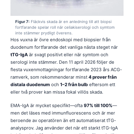
Čeština
日本語
Figur 7:
Fläckvis skada är en anledning till att biopsi
Eesti
fortfarande spelar roll när celiakiserologi och symtom
Azərbaycan dili
inte stämmer prydligt överens.
Hos vuxna är övre endoskopi med biopsier från
Bosanski
duodenum fortfarande det vanliga nästa steget när
Српски језик
tTG-IgA
är svagt positivt eller när symtom och
serologi inte stämmer. Den 11 april 2026 följer de
Íslenska
flesta vuxenmottagningar fortfarande 2023 års ACG-
Հայերեն
ramverk, som rekommenderar minst
4 prover från
Bahasa Indonesia
distala duodenum
och
1–2 från bulb
eftersom ett
eller två prover kan missa fokal villös skada.
हिन्दी
Nederlands
EMA-IgA är mycket specifikt—ofta
97% till 100%
—
Dansk
men det läses med immunfluorescens och är mer
beroende av operatören än ett automatiserat tTG-
Български
analysprov. Jag använder det när ett starkt tTG-IgA
فارسی