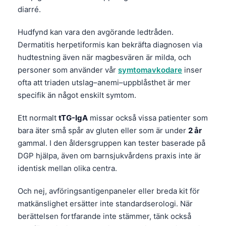
diarré.
Hudfynd kan vara den avgörande ledtråden.
Dermatitis herpetiformis kan bekräfta diagnosen via
hudtestning även när magbesvären är milda, och
personer som använder vår
symtomavkodare
inser
ofta att triaden utslag–anemi–uppblåsthet är mer
specifik än något enskilt symtom.
Ett normalt
tTG-IgA
missar också vissa patienter som
bara äter små spår av gluten eller som är under
2 år
gammal. I den åldersgruppen kan tester baserade på
DGP hjälpa, även om barnsjukvårdens praxis inte är
identisk mellan olika centra.
Och nej, avföringsantigenpaneler eller breda kit för
Norsk bokmål
matkänslighet ersätter inte standardserologi. När
berättelsen fortfarande inte stämmer, tänk också
Ślōnskŏ gŏdka