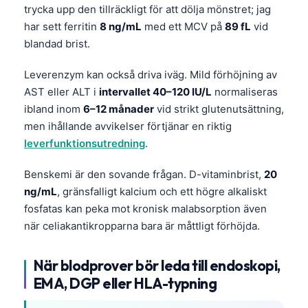
trycka upp den tillräckligt för att dölja mönstret; jag
Català
har sett ferritin
8 ng/mL
med ett MCV på
89 fL
vid
O‘zbekcha
blandad brist.
Українська
Leverenzym kan också driva iväg. Mild förhöjning av
አማርኛ
AST eller ALT i
intervallet 40–120 IU/L
normaliseras
Kiswahili
ibland inom
6–12 månader
vid strikt glutenutsättning,
ភាសាខ្មែរ
men ihållande avvikelser förtjänar en riktig
leverfunktionsutredning
.
ဗမာစာ
ไทย
Benskemi är den sovande frågan. D-vitaminbrist,
20
ng/mL
, gränsfalligt kalcium och ett högre alkaliskt
Tagalog
fosfatas kan peka mot kronisk malabsorption även
Tiếng Việt
när celiakantikropparna bara är måttligt förhöjda.
Bahasa Melayu
മലയാളം
När blodprover bör leda till endoskopi,
EMA, DGP eller HLA-typning
ಕನ್ನಡ
ગુજરાતી