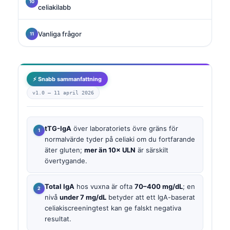
celiakilabb
Vanliga frågor
⚡ Snabb sammanfattning
v1.0 —
11 april 2026
tTG-IgA
över laboratoriets övre gräns för
normalvärde tyder på celiaki om du fortfarande
äter gluten;
mer än 10× ULN
är särskilt
övertygande.
Total IgA
hos vuxna är ofta
70–400 mg/dL
; en
nivå
under 7 mg/dL
betyder att ett IgA-baserat
celiakiscreeningtest kan ge falskt negativa
resultat.