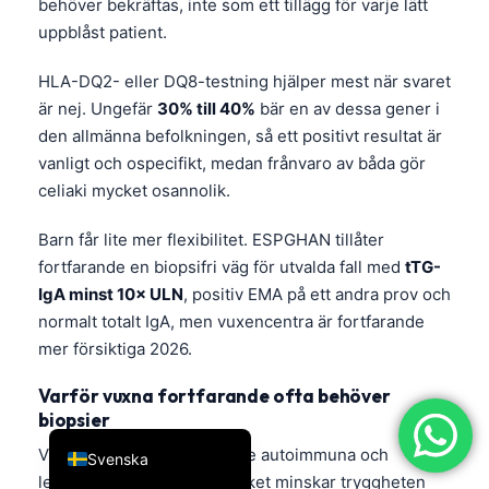
behöver bekräftas, inte som ett tillägg för varje lätt
简体中文
uppblåst patient.
Română
HLA-DQ2- eller DQ8-testning hjälper mest när svaret
Türkçe
är nej. Ungefär
30% till 40%
bär en av dessa gener i
Ελληνικά
den allmänna befolkningen, så ett positivt resultat är
vanligt och ospecifikt, medan frånvaro av båda gör
Português
celiaki mycket osannolik.
Español
Barn får lite mer flexibilitet. ESPGHAN tillåter
Italiano
fortfarande en biopsifri väg för utvalda fall med
tTG-
עִבְרִית
IgA minst 10× ULN
, positiv EMA på ett andra prov och
Français
normalt totalt IgA, men vuxencentra är fortfarande
mer försiktiga 2026.
العربية
Deutsch
Varför vuxna fortfarande ofta behöver
biopsier
English
Vuxna har fler överlappande autoimmuna och
Svenska
leversjukdomar än barn, vilket minskar tryggheten