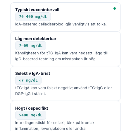
Typiskt vuxenintervall
70–400 mg/dL
IgA-baserad celiakiserologi går vanligtvis att tolka.
Låg men detekterbar
7–69 mg/dL
Känsligheten för tTG-IgA kan vara nedsatt; lägg till
IgG-baserad testning om misstanken är hög.
Selektiv IgA-brist
<7 mg/dL
tTG-IgA kan vara falskt negativ; använd tTG-IgG eller
DGP-IgG i stället.
Högt / ospecifikt
>400 mg/dL
Inte diagnostiskt för celiaki; tänk på kronisk
inflammation, leversjukdom eller andra