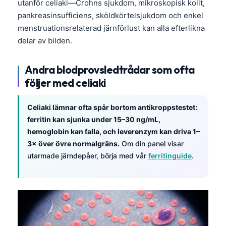
utanför celiaki—Crohns sjukdom, mikroskopisk kolit,
Frysk
pankreasinsufficiens, sköldkörtelsjukdom och enkel
Esperanto
menstruationsrelaterad järnförlust kan alla efterlikna
delar av bilden.
Беларуская мова
Татар теле
Andra blodprovsledtrådar som ofta
Кыргызча
följer med celiaki
ئۇيغۇرچە
Celiaki lämnar ofta spår bortom antikroppstestet:
Cebuano
ferritin kan sjunka under 15–30 ng/mL,
Basa Jawa
hemoglobin kan falla, och leverenzym kan driva 1–
ພາສາລາວ
3× över övre normalgräns.
Om din panel visar
utarmade järndepåer, börja med vår
ferritinguide
.
Монгол
Afrikaans
العربية المغربية
Occitan