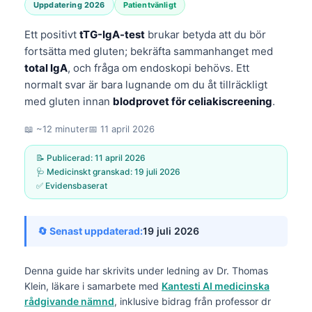
Uppdatering 2026
Patientvänligt
Ett positivt
tTG-IgA-test
brukar betyda att du bör
fortsätta med gluten; bekräfta sammanhanget med
total IgA
, och fråga om endoskopi behövs. Ett
normalt svar är bara lugnande om du åt tillräckligt
med gluten innan
blodprovet för celiakiscreening
.
📖 ~12 minuter
📅
11 april 2026
📝 Publicerad:
11 april 2026
🩺 Medicinskt granskad:
19 juli 2026
✅ Evidensbaserat
🔄 Senast uppdaterad:
19 juli 2026
Denna guide har skrivits under ledning av
Dr. Thomas
Klein, läkare
i samarbete med
Kantesti AI medicinska
rådgivande nämnd
, inklusive bidrag från professor dr