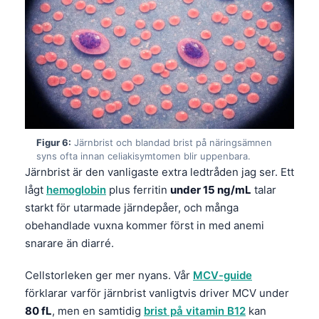
Gàidhlig
Euskara
Македонски јазик
Latviešu valoda
Galego
অসমীয়া
සිංහල
Figur 6:
Järnbrist och blandad brist på näringsämnen
syns ofta innan celiakisymtomen blir uppenbara.
سنڌي
Järnbrist är den vanligaste extra ledtråden jag ser. Ett
پښتو
lågt
hemoglobin
plus ferritin
under 15 ng/mL
talar
starkt för utarmade järndepåer, och många
obehandlade vuxna kommer först in med anemi
Slovenčina
snarare än diarré.
Hrvatski
Cellstorleken ger mer nyans. Vår
MCV-guide
Suomi
förklarar varför järnbrist vanligtvis driver MCV under
Қазақ тілі
80 fL
, men en samtidig
brist på vitamin B12
kan