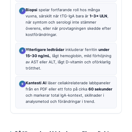
Biopsi
spelar fortfarande roll hos många
vuxna, särskilt när tTG-IgA bara är
1–3× ULN
,
när symtom och serologi inte stämmer
överens, eller när provtagningen skedde efter
kostförändringar.
Ytterligare ledtrådar
inkluderar ferritin
under
15–30 ng/mL
, lågt hemoglobin, mild förhöjning
av AST eller ALT, lågt D-vitamin och oförklarlig
trötthet.
Kantesti AI
läser celiakirelaterade labbpaneler
från en PDF eller ett foto på cirka
60 sekunder
och markerar total IgA-kontext, skillnader i
analysmetod och förändringar i trend.