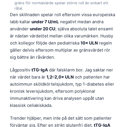
gräns för normalvärde spelar större roll än enbart ett
råtal.
Den skillnaden spelar roll eftersom vissa europeiska
labb kallar
under 7 U/mL
negativt medan andra
använder
under 20 CU
; själva absoluta talet ensamt
är nästan värdelöst mellan olika varumärken. Husby
och kollegor följde den pediatriska
10× ULN
regeln
gäller delvis eftersom multiplar av gränsvärdet rör
sig bättre än råvärden.
Lågpositiv
tTG-IgA
där falsklarm bor. Jag saktar ner
när värdet bara är
1,2–2,0× ULN
och patienten har
autoimmun sköldkörtelsjukdom, typ 1-diabetes eller
kronisk leversjukdom, eftersom polyklonal
immunaktivering kan driva analysen uppåt utan
klassisk celiakiskada.
Trender hjälper, men inte på det sätt som patienter
förväntar sig. Efter en strikt glutenfri diet,
tTG-IgA