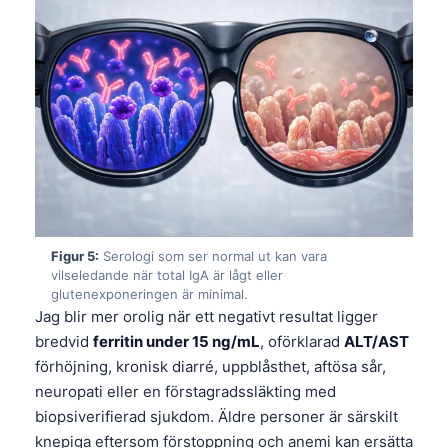
Figur 5:
Serologi som ser normal ut kan vara
vilseledande när total IgA är lågt eller
glutenexponeringen är minimal.
Jag blir mer orolig när ett negativt resultat ligger
bredvid
ferritin under 15 ng/mL
, oförklarad
ALT/AST
förhöjning, kronisk diarré, uppblåsthet, aftösa sår,
neuropati eller en förstagradssläkting med
biopsiverifierad sjukdom. Äldre personer är särskilt
knepiga eftersom förstoppning och anemi kan ersätta