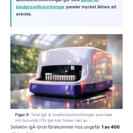
blodprovsförkortningar
paneler mycket lättare att
avkoda.
Figur 3:
Total IgA är kvalitetskontrollsteget som talar
om huruvida tTG-IgA kan tolkas rakt av.
Selektiv IgA-brist förekommer hos ungefär
1 av 400